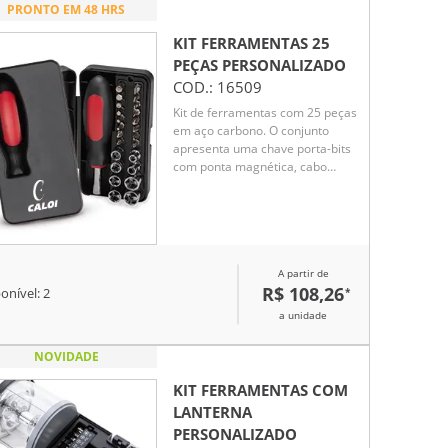
PRONTO EM 48 HRS
KIT FERRAMENTAS 25
PEÇAS
PERSONALIZADO
COD.:
16509
Kit de ferramentas com 25 peças
em aço carbono. O conjunto
apresenta uma chave porta-bits
com ponta magnética, cabo
ergonômico em plástico
polipropileno (PP) e TPE e 16 bits
em diferentes formatos,
incluindo: 4 com ponta de fenda,
6 Phillips e outras 6 hexagonais,
A partir de
além de 8 soquetes sextavados.
R$ 108,26
*
Acompanha caixa plástica com
onível:
2
trava de fechamento.
a unidade
NOVIDADE
KIT FERRAMENTAS COM
LANTERNA
PERSONALIZADO