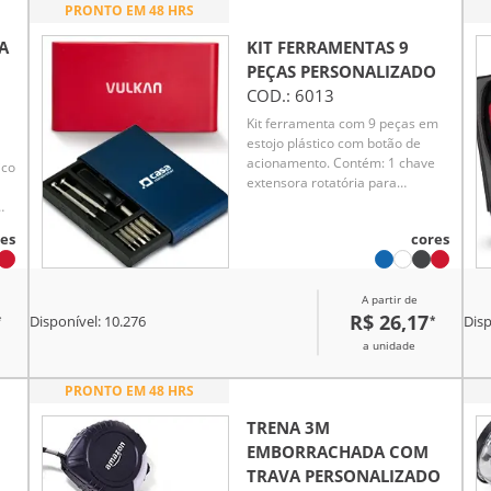
PRONTO EM 48 HRS
A
KIT FERRAMENTAS 9
PEÇAS
PERSONALIZADO
COD.:
6013
Kit ferramenta com 9 peças em
estojo plástico com botão de
acionamento. Contém: 1 chave
ico
extensora rotatória para
conexão das ponteiras, 3
ponteiras Phillips, 3 ponteiras
es
cores
fenda, 1 chave Phillips, 1 chave
de fenda.
ta
A partir de
R$ 26,17
*
*
Disponível:
10.276
Disp
a unidade
PRONTO EM 48 HRS
TRENA 3M
EMBORRACHADA COM
TRAVA
PERSONALIZADO