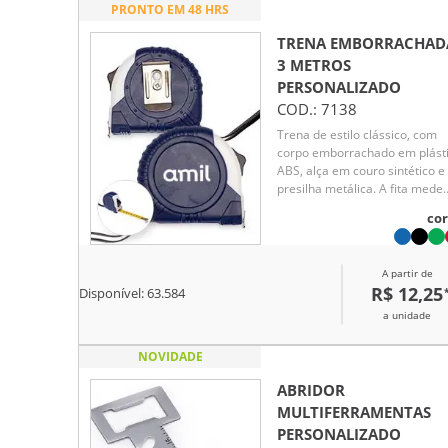
PRONTO EM 48 HRS
TRENA EMBORRACHAD
3 METROS
PERSONALIZADO
COD.:
7138
Trena de estilo clássico, com
corpo emborrachado em plást
ABS, alça em couro sintético e
presilha metálica. A fita mede
até 3 metros, com marcações
cor
em pés e polegadas. Possui
trava manual de fácil
acionamento para segurar a fi
A partir de
na posição desejada.
R$ 12,25
Disponível:
63.584
a unidade
NOVIDADE
ABRIDOR
MULTIFERRAMENTAS
PERSONALIZADO