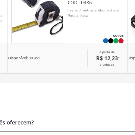
COD.:
0486
Trena 3 metros emborrachada.
as
Possui trava.
 e
3
cores
A partir de
R$ 12,23
*
Disponível:
38.951
Disp
a unidade
Brindes
personalizados
cês oferecem?