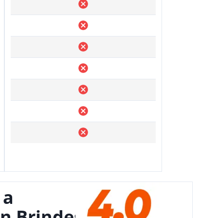
 a
n Brindes