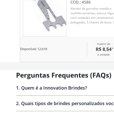
COD.:
4586
Abridor de garrafas metálico
multiferramentas, possui régu
com unidades em centímetros
polegadas, 5 chaves de boca, 
chaves hexagonais e faca de
cordão
A partir de
R$ 8,54
*
Disponível:
12.618
a unidade
Perguntas Frequentes (FAQs)
1
.
Quem é a Innovation Brindes?
Innovation Brindes
2
.
Quais tipos de brindes personalizados vo