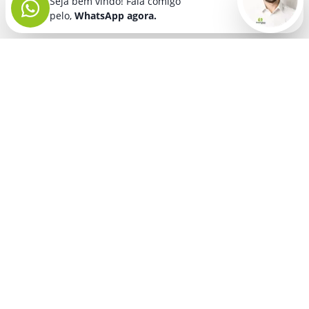
Seja bem vindo! Fala comigo
pelo,
WhatsApp agora.
Seja bem vindo! Fala comigo
pelo,
WhatsApp agora.
BRINDES PERSONALIZADOS
SEGMENTOS
Acessórios De
Guarda Chuva E
Academia para brindes
Celular E Tablet
Guarda Sol
para
Advocacia para brindes
para brindes
brindes
Automotivo para brindes
Acessórios
Kit Churrasco
Técnologicos
para brindes
Churrascaria para brindes
para brindes
Kit Executivo
Corporativo para brindes
Agendas E
para brindes
Calendários
Dia da Mulher para brindes
Kit Queijo E Kit
para brindes
Pizza
para
Dia das Criancas para brindes
Beleza &
brindes
Dia das Maes para brindes
Autocuidado
Kit Vinho
para
para brindes
Dia do Trabalho para brindes