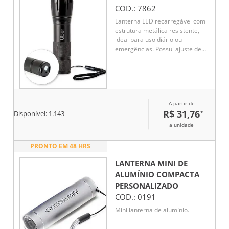
COD.:
7862
Lanterna LED recarregável com
estrutura metálica resistente,
ideal para uso diário ou
emergências. Possui ajuste de
zoom, três níveis de intensidade
de luz e botão liga/desliga de
fácil acionamento. Conta com
entrada USB-C para recarga e
acompanha cordão de nylon e
A partir de
cabo USB-C, sendo um brinde
R$ 31,76
*
corporativo funcional e de alto
Disponível:
1.143
valor agregado.
a unidade
PRONTO EM 48 HRS
LANTERNA MINI DE
ALUMÍNIO COMPACTA
PERSONALIZADO
COD.:
0191
Mini lanterna de alumínio.