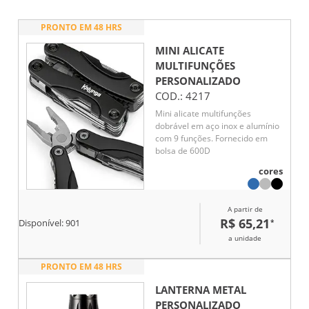
PRONTO EM 48 HRS
MINI ALICATE
MULTIFUNÇÕES
PERSONALIZADO
COD.:
4217
Mini alicate multifunções
dobrável em aço inox e alumínio
com 9 funções. Fornecido em
bolsa de 600D
cores
A partir de
R$ 65,21
*
Disponível:
901
a unidade
PRONTO EM 48 HRS
LANTERNA METAL
PERSONALIZADO