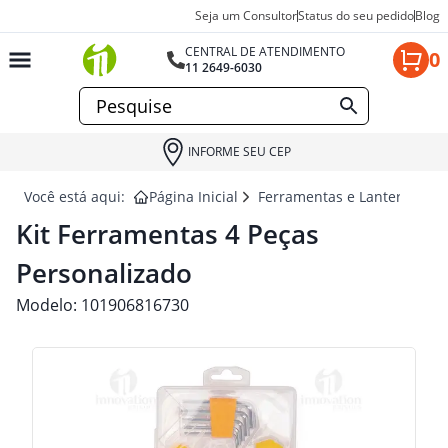
Seja um Consultor
Status do seu pedido
Blog
CENTRAL DE ATENDIMENTO
0
11 2649-6030
INFORME SEU CEP
Você está aqui:
Página Inicial
Ferramentas e Lanternas pa
Kit Ferramentas 4 Peças
Personalizado
Modelo:
101906816730