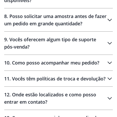
disponíveis?
10 dias
brinde
48 horas
8
.
Posso solicitar uma amostra antes de fazer
um pedido em grande quantidade?
amostras
9
.
Vocês oferecem algum tipo de suporte
pós-venda?
amostras
10
.
Como posso acompanhar meu pedido?
11
.
Vocês têm políticas de troca e devolução?
12
.
Onde estão localizados e como posso
entrar em contato?
30 dias
90 dias
localizados