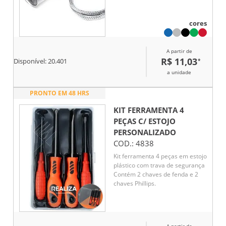
cores
A partir de
R$ 11,03
*
Disponível:
20.401
a unidade
PRONTO EM 48 HRS
KIT FERRAMENTA 4
PEÇAS C/ ESTOJO
PERSONALIZADO
COD.:
4838
Kit ferramenta 4 peças em estojo
plástico com trava de segurança
Contém 2 chaves de fenda e 2
chaves Phillips.
A partir de