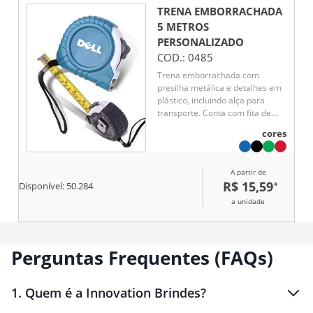
TRENA EMBORRACHADA
5 METROS
PERSONALIZADO
COD.:
0485
Trena emborrachada com
presilha metálica e detalhes em
plástico, incluindo alça para
transporte. Conta com fita de
medição com alcance máximo
cores
de 5 metros, exibindo também
medidas em pés e polegadas.
Possui ainda uma trava de
A partir de
segurança de fácil acionamento:
R$ 15,59
*
Disponível:
50.284
basta deslizar que a fita é
contida totalmente no ponto
a unidade
desejado.
Perguntas Frequentes (FAQs)
1
.
Quem é a Innovation Brindes?