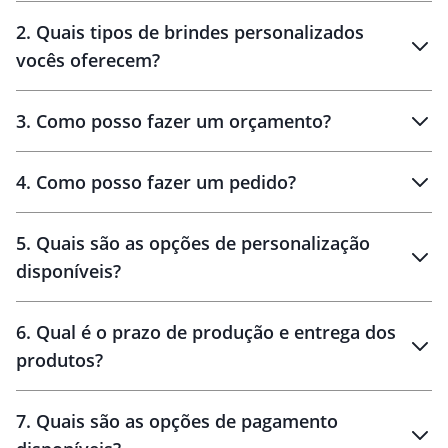
Innovation Brindes
2
.
Quais tipos de brindes personalizados
Brindes
personalizados
vocês oferecem?
3
.
Como posso fazer um orçamento?
personalizados
4
.
Como posso fazer um pedido?
brinde
5
.
Quais são as opções de personalização
personalização
disponíveis?
amostra virtual
personalização
6
.
Qual é o prazo de produção e entrega dos
produtos?
7
.
Quais são as opções de pagamento