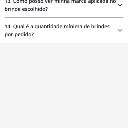
13
.
Como posso ver minha marca aplicada no
brinde escolhido?
14
.
Qual é a quantidade mínima de brindes
por pedido?
brinde
Personalizado
1 unidade