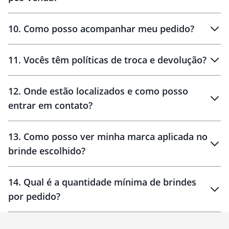
amostras
10
.
Como posso acompanhar meu pedido?
11
.
Vocês têm políticas de troca e devolução?
12
.
Onde estão localizados e como posso
entrar em contato?
30 dias
90 dias
localizados
13
.
Como posso ver minha marca aplicada no
brinde escolhido?
14
.
Qual é a quantidade mínima de brindes
por pedido?
brinde
Personalizado
1 unidade