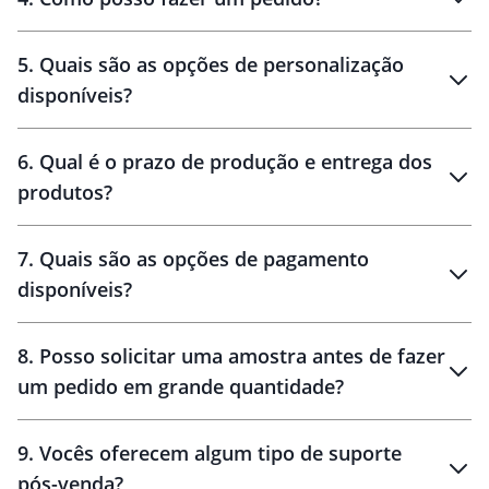
brinde
5
.
Quais são as opções de personalização
personalização
disponíveis?
amostra virtual
personalização
6
.
Qual é o prazo de produção e entrega dos
produtos?
7
.
Quais são as opções de pagamento
disponíveis?
10 dias
brinde
48 horas
8
.
Posso solicitar uma amostra antes de fazer
um pedido em grande quantidade?
amostras
9
.
Vocês oferecem algum tipo de suporte
pós-venda?