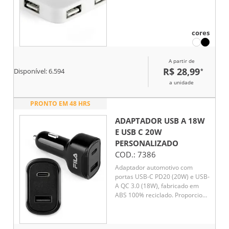
cores
A partir de
R$ 28,99
*
Disponível:
6.594
a unidade
PRONTO EM 48 HRS
ADAPTADOR USB A 18W
E USB C 20W
PERSONALIZADO
COD.:
7386
Adaptador automotivo com
portas USB-C PD20 (20W) e USB-
A QC 3.0 (18W), fabricado em
ABS 100% reciclado. Proporciona
carregamento super-rápido para
diversos dispositivos durante
viagens. Compatível com