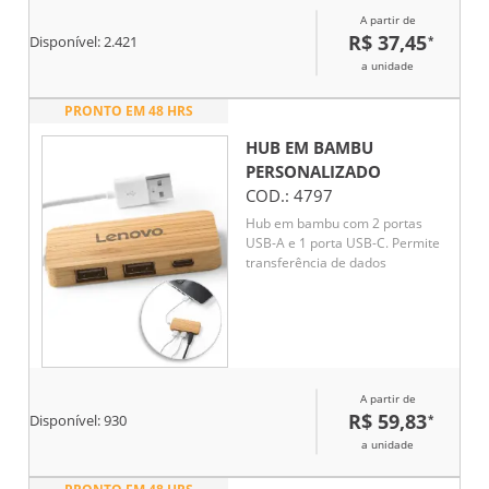
smartphones, tablets e outros
A partir de
eletrônicos. Cabo de
R$ 37,45
*
Disponível:
2.421
carregamento não incluso,
acompanha apenas o adaptador.
a unidade
PRONTO EM 48 HRS
HUB EM BAMBU
PERSONALIZADO
COD.:
4797
Hub em bambu com 2 portas
USB-A e 1 porta USB-C. Permite
transferência de dados
A partir de
R$ 59,83
*
Disponível:
930
a unidade