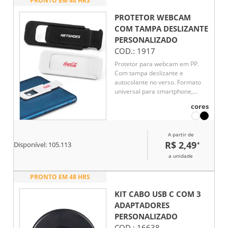
PRONTO EM 48 HRS
PROTETOR WEBCAM
COM TAMPA DESLIZANTE
PERSONALIZADO
COD.:
1917
Protetor para webcam em PP.
Com tampa deslizante e
autocolante no verso. Formato
universal para smartphone,
tablet e notebook.
cores
A partir de
R$ 2,49
*
Disponível:
105.113
a unidade
PRONTO EM 48 HRS
KIT CABO USB C COM 3
ADAPTADORES
PERSONALIZADO
COD.:
16638