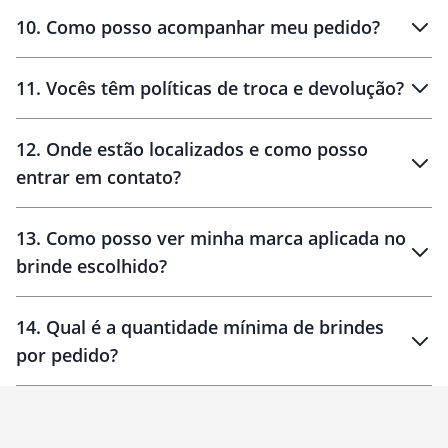
amostras
10
.
Como posso acompanhar meu pedido?
11
.
Vocês têm políticas de troca e devolução?
12
.
Onde estão localizados e como posso
entrar em contato?
30 dias
90 dias
localizados
13
.
Como posso ver minha marca aplicada no
brinde escolhido?
14
.
Qual é a quantidade mínima de brindes
por pedido?
brinde
Personalizado
1 unidade