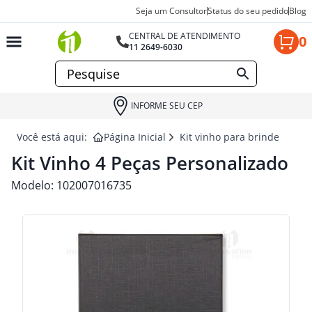
Seja um Consultor
Status do seu pedido
Blog
CENTRAL DE ATENDIMENTO
0
11 2649-6030
INFORME SEU CEP
Você está aqui:
Página Inicial
Kit vinho para brindes
KI
Kit Vinho 4 Peças Personalizado
Modelo:
102007016735