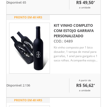
R$ 49,50
*
Disponível:
65
a unidade
PRONTO EM 48 HRS
KIT VINHO COMPLETO
COM ESTOJO GARRAFA
PERSONALIZADO
COD.:
0489
Kit vinho composto por 1 bico
dosador, 1 tampa de metal para
garrafas, 1 anel para gargalo e 1
saca rolhas. Acompanha estojo
emborrachado em formato de
garrafa.
A partir de
R$ 56,62
*
Disponível:
2.136
a unidade
PRONTO EM 48 HRS