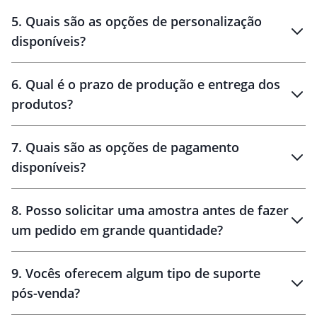
brinde
5
.
Quais são as opções de personalização
personalização
disponíveis?
amostra virtual
personalização
6
.
Qual é o prazo de produção e entrega dos
produtos?
7
.
Quais são as opções de pagamento
disponíveis?
10 dias
brinde
48 horas
8
.
Posso solicitar uma amostra antes de fazer
um pedido em grande quantidade?
amostras
9
.
Vocês oferecem algum tipo de suporte
pós-venda?