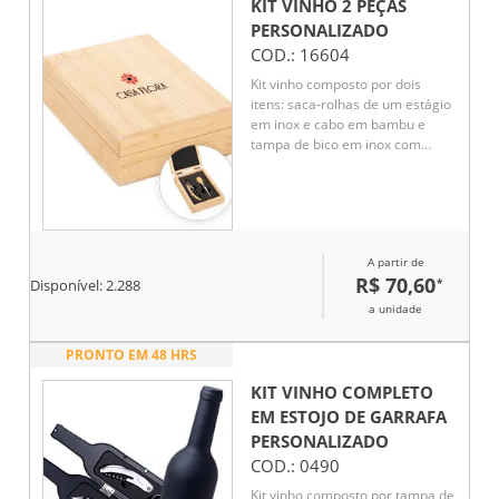
KIT VINHO 2 PEÇAS
PERSONALIZADO
COD.:
16604
Kit vinho composto por dois
itens: saca-rolhas de um estágio
em inox e cabo em bambu e
tampa de bico em inox com
detalhes em silicone e topo em
bambu. Acompanha estojo em
bambu com dobradiças
metálicas, fechamento imantado
e revestimento interno em
A partir de
espuma de EVA.
R$ 70,60
*
Disponível:
2.288
a unidade
PRONTO EM 48 HRS
KIT VINHO COMPLETO
EM ESTOJO DE GARRAFA
PERSONALIZADO
COD.:
0490
Kit vinho composto por tampa de