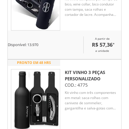
bico, wine collar, bico condutor
com tampa, saca rolhas e
cortador de lacre. Acompanha
estojo emborrachado em
formato de garrafa.
A partir de
R$ 57,36
*
Disponível:
13.970
a unidade
PRONTO EM 48 HRS
KIT VINHO 3 PEÇAS
PERSONALIZADO
COD.:
4775
Kit vinho com três componentes
em metal: saca-rolhas com
canivete de sommelier,
gargantilha e salva-gotas com
tampa. Fornecido em estojo de
oferta em formato de garrafa
com acabamento em borracha.