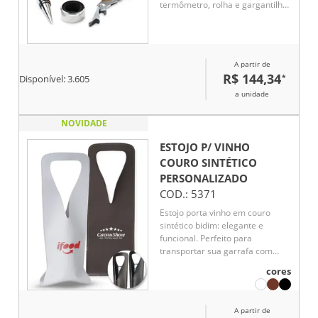
termômetro, rolha e gargantilha.
A cor e o resultado da impressão
nos materiais naturais pode
variar entre produtos. 147 x 167
x 54 mm
A partir de
R$ 144,34
*
Disponível:
3.605
a unidade
NOVIDADE
ESTOJO P/ VINHO
COURO SINTÉTICO
PERSONALIZADO
COD.:
5371
Estojo porta vinho em couro
sintético bidim: elegante e
funcional. Perfeito para
transportar sua garrafa com
segurança e estilo. Ideal para
cores
presentear ou para uso pessoal.
A partir de