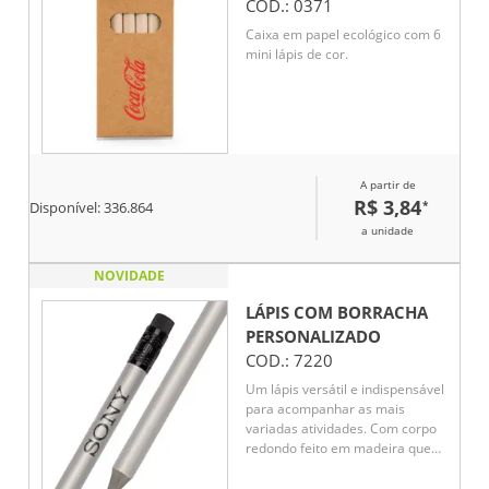
COD.:
0371
Caixa em papel ecológico com 6
mini lápis de cor.
A partir de
R$ 3,84
*
Disponível:
336.864
a unidade
NOVIDADE
LÁPIS COM BORRACHA
PERSONALIZADO
COD.:
7220
Um lápis versátil e indispensável
para acompanhar as mais
variadas atividades. Com corpo
redondo feito em madeira que
oferece uma pegada confortável,
essa tradicional combinação de