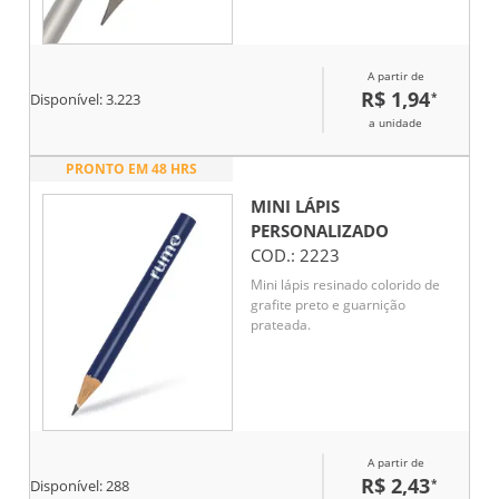
lápis com borracha garante
traços macios e precisos graças
ao grafite preto HB, oferecendo
A partir de
a resistência e tonalidade ideais
R$ 1,94
*
para escrita e desenho no dia a
Disponível:
3.223
dia.
a unidade
PRONTO EM 48 HRS
MINI LÁPIS
PERSONALIZADO
COD.:
2223
Mini lápis resinado colorido de
grafite preto e guarnição
prateada.
A partir de
R$ 2,43
*
Disponível:
288