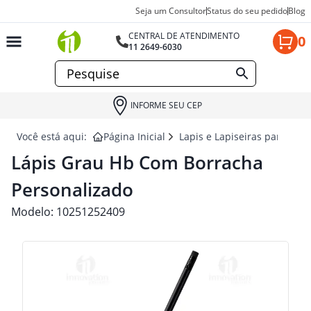
Seja um Consultor
Status do seu pedido
Blog
CENTRAL DE ATENDIMENTO
0
11 2649-6030
INFORME SEU CEP
Você está aqui:
Página Inicial
Lapis e Lapiseiras para brin
Lápis Grau Hb Com Borracha
Personalizado
Modelo:
10251252409