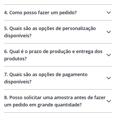
personalizados
4
.
Como posso fazer um pedido?
brinde
5
.
Quais são as opções de personalização
personalização
disponíveis?
amostra virtual
personalização
6
.
Qual é o prazo de produção e entrega dos
produtos?
7
.
Quais são as opções de pagamento
disponíveis?
10 dias
brinde
48 horas
8
.
Posso solicitar uma amostra antes de fazer
um pedido em grande quantidade?
amostras