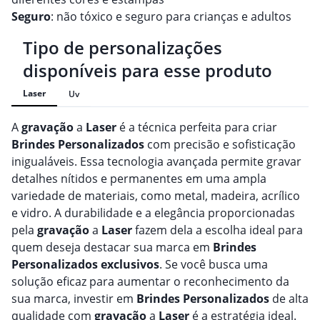
Seguro
: não tóxico e seguro para crianças e adultos
Tipo de personalizações
disponíveis para esse produto
Laser
Uv
A
gravação
a
Laser
é a técnica perfeita para criar
Brindes
Personalizado
s
com precisão e sofisticação
inigualáveis. Essa tecnologia avançada permite gravar
detalhes nítidos e permanentes em uma ampla
variedade de materiais, como metal, madeira, acrílico
e vidro. A durabilidade e a elegância proporcionadas
pela
gravação
a
Laser
fazem dela a escolha ideal para
quem deseja destacar sua marca em
Brindes
Personalizado
s
exclusivos
. Se você busca uma
solução eficaz para aumentar o reconhecimento da
sua marca, investir em
Brindes
Personalizado
s
de alta
qualidade com
gravação
a
Laser
é a estratégia ideal.