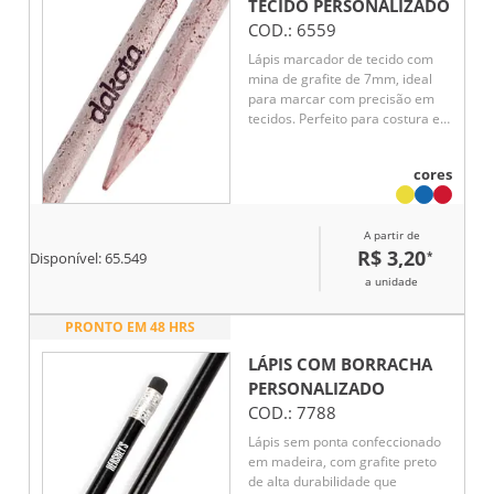
TECIDO
PERSONALIZADO
COD.:
6559
Lápis marcador de tecido com
mina de grafite de 7mm, ideal
para marcar com precisão em
tecidos. Perfeito para costura e
bordados, oferece linhas nítidas
e fáceis de apagar.
cores
A partir de
R$ 3,20
*
Disponível:
65.549
a unidade
PRONTO EM 48 HRS
LÁPIS COM BORRACHA
PERSONALIZADO
COD.:
7788
Lápis sem ponta confeccionado
em madeira, com grafite preto
de alta durabilidade que