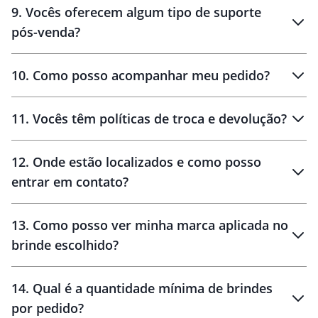
9
.
Vocês oferecem algum tipo de suporte
pós-venda?
amostras
10
.
Como posso acompanhar meu pedido?
11
.
Vocês têm políticas de troca e devolução?
12
.
Onde estão localizados e como posso
entrar em contato?
30 dias
90 dias
localizados
13
.
Como posso ver minha marca aplicada no
brinde escolhido?
14
.
Qual é a quantidade mínima de brindes
por pedido?
brinde
Personalizado