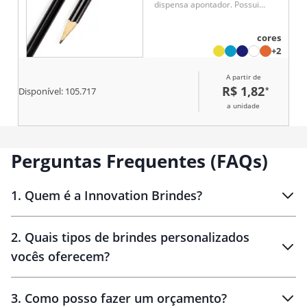
dispensa apontador. Possui
guarnição em metal e borracha
na extremidade oposta para
cores
maior praticidade. Brinde
+2
funcional e sustentável, ideal
para uso contínuo em escritório,
A partir de
escola ou ações promocionais.
R$ 1,82
*
Disponível:
105.717
a unidade
Perguntas Frequentes (FAQs)
1
.
Quem é a Innovation Brindes?
Innovation Brindes
2
.
Quais tipos de brindes personalizados
Brindes
personalizados
vocês oferecem?
3
.
Como posso fazer um orçamento?