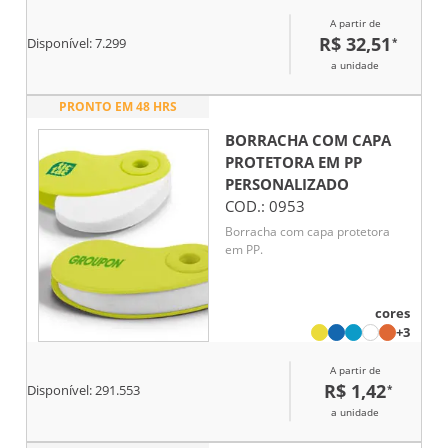
manuseio simples e agradável
A partir de
até mesmo em períodos
R$ 32,51
*
Disponível:
7.299
prolongados. Este é um conjunto
que, através de toda a sua
a unidade
versatilidade com as pontas e a
variedade de cores, traz todas as
PRONTO EM 48 HRS
possibilidades criativas para
pintar, desenhar, escrever ou
BORRACHA COM CAPA
marcar textos. Acompanham
PROTETORA EM PP
bolsa para facilitar o transporte
PERSONALIZADO
do kit.
COD.:
0953
Borracha com capa protetora
em PP.
cores
+3
A partir de
R$ 1,42
*
Disponível:
291.553
a unidade