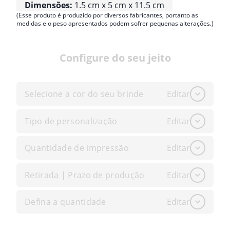
Dimensões:
1.5 cm x 5 cm x 11.5 cm
(Esse produto é produzido por diversos fabricantes, portanto as
medidas e o peso apresentados podem sofrer pequenas alterações.)
Configure do seu jeito
Selecione a cor do seu brinde
Editar
Tipo de personalização
Editar
Quantidade de impressão
Editar
Retirada | Prazo de produção
Editar
Defina a quantidade
Editar