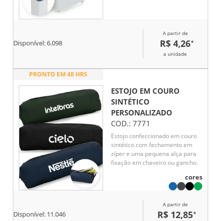
A partir de
R$ 4,26
*
Disponível:
6.098
a unidade
PRONTO EM 48 HRS
ESTOJO EM COURO
SINTÉTICO
PERSONALIZADO
COD.:
7771
Estojo confeccionado em couro
sintético com fechamento em
zíper e uma pequena alça para
fixação em chaveiro ou gancho.
cores
A partir de
R$ 12,85
*
Disponível:
11.046