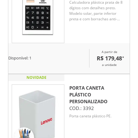
Calculadora plástica prata de 8
dígitos com detalhes preto.
Modelo solar, parte inferior
preta e com borrachas anti-
deslizantes. Acompanha uma
bateria L1131
A partir de
R$ 179,48
*
Disponível:
1
a unidade
NOVIDADE
PORTA CANETA
PLÁSTICO
PERSONALIZADO
COD.:
3392
Porta caneta plástico PE.