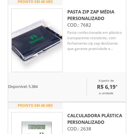
PRONTO EM 48 HRS
PASTA ZIP ZAP MÉDIA
PERSONALIZADO
COD.:
7682
Pasta confeccionada em plástico
transparente resistente, com
fechamento zip zap deslizante
que garante praticidade e
segurança para documentos.
Ideal para organização no dia a
dia corporativo, é uma opção
funcional e de ótimo custo-
benefício como brinde
A partir de
promocional.
R$ 6,19
*
Disponível:
5.384
a unidade
PRONTO EM 48 HRS
CALCULADORA PLÁSTICA
PERSONALIZADO
COD.:
2638