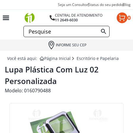
Seja um Consultor
Status do seu pedido
Blog
CENTRAL DE ATENDIMENTO
0
11 2649-6030
INFORME SEU CEP
Você está aqui:
Página Inicial
Escritório e Papelaria para 
Lupa Plástica Com Luz 02
Personalizada
Modelo:
0160790488