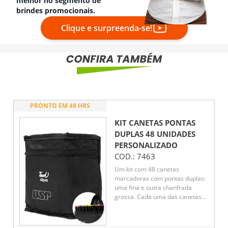
melhor no segmento de
brindes promocionais.
Clique e surpreenda-se!
PRONTO EM 48 HRS
KIT CANETAS PONTAS
DUPLAS 48 UNIDADES
PERSONALIZADO
COD.:
7463
Um kit com 48 canetas
marcadoras com pontas duplas:
uma fina e outra chanfrada
grossa. Cada uma das canetas
possui corpo leve em plástico,
projetado com foco na
ergonomia, o que torna seu