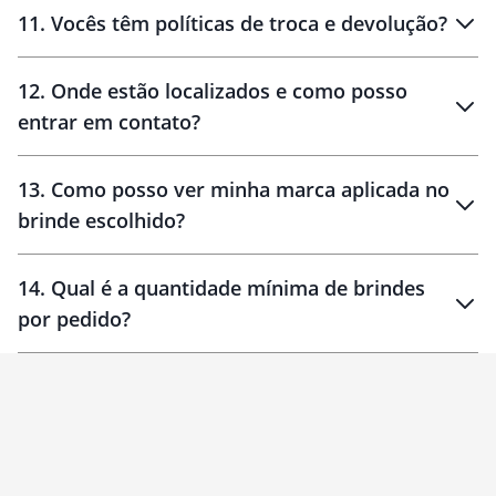
11
.
Vocês têm políticas de troca e devolução?
12
.
Onde estão localizados e como posso
entrar em contato?
30 dias
90 dias
localizados
13
.
Como posso ver minha marca aplicada no
brinde escolhido?
14
.
Qual é a quantidade mínima de brindes
por pedido?
brinde
Personalizado
1 unidade