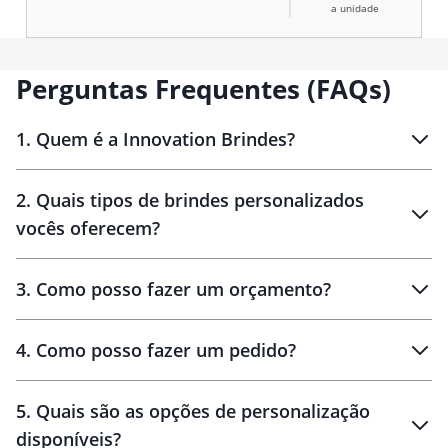
a unidade
Perguntas Frequentes (FAQs)
1
.
Quem é a Innovation Brindes?
Innovation Brindes
2
.
Quais tipos de brindes personalizados
Brindes
personalizados
vocês oferecem?
3
.
Como posso fazer um orçamento?
personalizados
4
.
Como posso fazer um pedido?
brinde
5
.
Quais são as opções de personalização
personalização
disponíveis?
amostra virtual