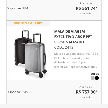
A partir de
silenciosas com giro 360° para
R$ 551,74
*
facilitar a locomoção.
Disponível:
834
a unidade
PRONTO EM 48 HRS
MALA DE VIAGEM
EXECUTIVO ABS E PET
PERSONALIZADO
COD.:
2413
Mala de viagem executivo. ABS e
PET. Interior forrado, com
divisória. 4 rodas duplas
giratórias. Pega extensível em
alumínio, com mola (altura pega
cores
estendida até 530 mm). Fecho de
segurança com senha. Placa
metálica removível, para fácil
A partir de
gravação. Capacidade até 33 L
R$ 757,90
*
Disponível:
515
a unidade