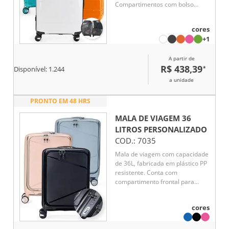
Compartimentos com bolso
telado e cinta compressora para
roupas. A mala possui duas alças
cores
de mão, puxador retrátil com
+1
regulagem de tamanho, quatro
rodinhas 360º e apoios laterais.
A partir de
Acompanha placa para
R$ 438,39
*
personalização.
Disponível:
1.244
a unidade
PRONTO EM 48 HRS
MALA DE VIAGEM 36
LITROS
PERSONALIZADO
COD.:
7035
Mala de viagem com capacidade
de 36L, fabricada em plástico PP
resistente. Conta com
compartimento frontal para
notebook de até 15,6", bolsos
internos com zíper e cinta
cores
compressora. Possui puxador
ergonômico ajustável, alça de
mão, cadeado TSA e 4 rodas