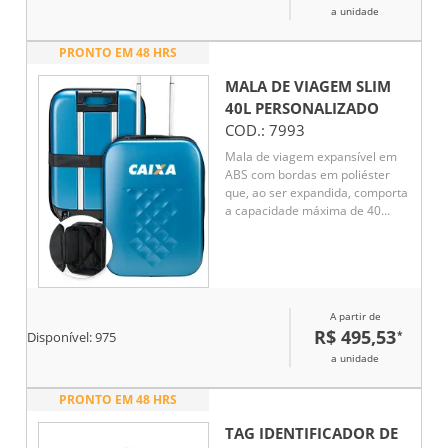
numérico TSA. Acompanha placa
a unidade
em metal para personalização.
PRONTO EM 48 HRS
MALA DE VIAGEM SLIM
40L
PERSONALIZADO
COD.:
7993
Mala de viagem expansível em
ABS com bordas em poliéster
que, ao ser expandida, comporta
a capacidade máxima de 40
litros. Conta com forro interno
em poliéster 210D, cinta
compressora para roupas e
placas rígidas em PVC que
mantêm a armação da mala
A partir de
quando desdobrada. Dispõe
R$ 495,53
*
ainda de duas rodinhas e alça
Disponível:
975
retrátil em alumínio com
a unidade
puxador em plástico.
Acompanha uma faixa em
PRONTO EM 48 HRS
poliéster com seção elástica
para envolver a mala dobrada.
TAG IDENTIFICADOR DE