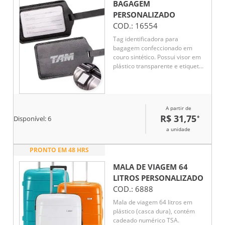
BAGAGEM
PERSONALIZADO
COD.:
16554
Tag identificadora para
bagagem confeccionado em
couro sintético. Possui visor em
plástico transparente e etiqueta
em papel cartão no tamanho 5,5
x 8,5 cm para o preenchimento
de dados pessoais, além de alça
com fivela metálica e cinco níveis
A partir de
de ajuste.
R$ 31,75
*
Disponível:
6
a unidade
PRONTO EM 48 HRS
MALA DE VIAGEM 64
LITROS
PERSONALIZADO
COD.:
6888
Mala de viagem 64 litros em
plástico (casca dura), contém
cadeado numérico TSA.