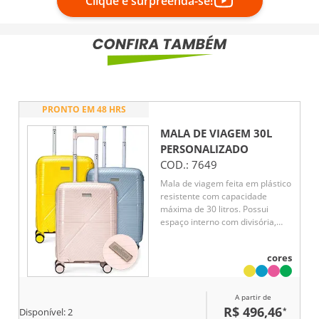
Clique e surpreenda-se!
PRONTO EM 48 HRS
MALA DE VIAGEM 30L
PERSONALIZADO
COD.:
7649
Mala de viagem feita em plástico
resistente com capacidade
máxima de 30 litros. Possui
espaço interno com divisória,
que contém bolso em tela e
outro espaço com cinta
cores
compressora para organização
de objetos. Conta ainda com alça
de mãos, quatro rodinhas com
A partir de
giro em 360º, puxador com
R$ 496,46
*
ajuste de nível e cadeado
Disponível:
2