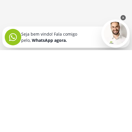
Seja bem vindo! Fala comigo
pelo,
WhatsApp agora.
Seja bem vindo! Fala comigo
pelo,
WhatsApp agora.
BRINDES PERSONALIZADOS
SEGMENTOS
Acessórios De
Guarda Chuva E
Academia para brindes
Celular E Tablet
Guarda Sol
para
Advocacia para brindes
para brindes
brindes
Automotivo para brindes
Acessórios
Kit Churrasco