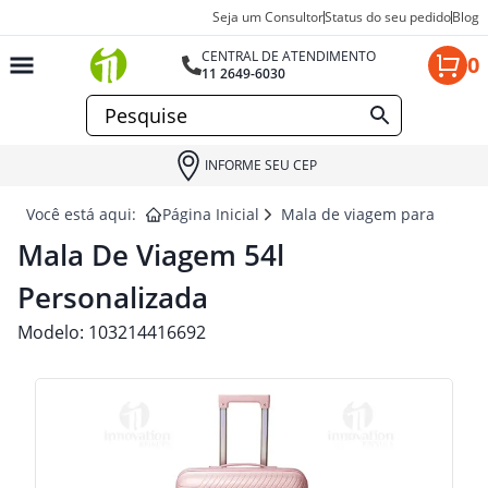
Seja um Consultor
Status do seu pedido
Blog
CENTRAL DE ATENDIMENTO
0
11 2649-6030
INFORME SEU CEP
Você está aqui:
Página Inicial
Mala de viagem para brinde
Mala De Viagem 54l
Personalizada
Modelo:
103214416692