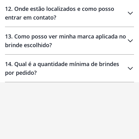
12
.
Onde estão localizados e como posso
entrar em contato?
30 dias
90 dias
localizados
13
.
Como posso ver minha marca aplicada no
brinde escolhido?
14
.
Qual é a quantidade mínima de brindes
por pedido?
brinde
Personalizado
1 unidade