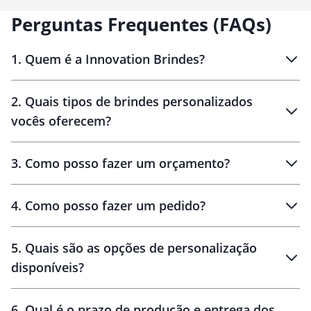
Perguntas Frequentes (FAQs)
1
.
Quem é a Innovation Brindes?
Innovation Brindes
2
.
Quais tipos de brindes personalizados
Brindes
personalizados
vocês oferecem?
3
.
Como posso fazer um orçamento?
personalizados
4
.
Como posso fazer um pedido?
brinde
5
.
Quais são as opções de personalização
personalização
disponíveis?
amostra virtual
personalização
6
.
Qual é o prazo de produção e entrega dos