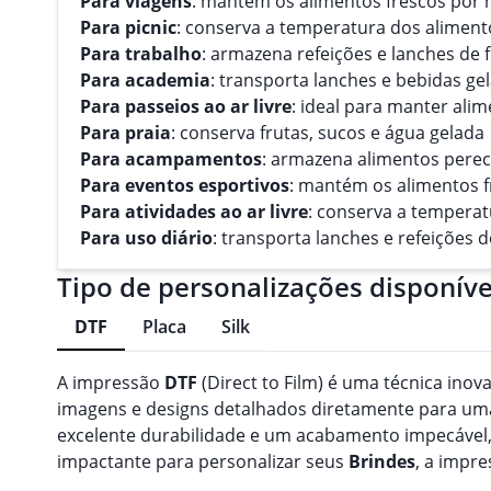
Para viagens
: mantém os alimentos frescos por
Para picnic
: conserva a temperatura dos aliment
Para trabalho
: armazena refeições e lanches de 
Para academia
: transporta lanches e bebidas ge
Para passeios ao ar livre
: ideal para manter ali
Para praia
: conserva frutas, sucos e água gelada
Para acampamentos
: armazena alimentos perec
Para eventos esportivos
: mantém os alimentos f
Para atividades ao ar livre
: conserva a temperat
Para uso diário
: transporta lanches e refeições
Tipo de personalizações disponíve
DTF
Placa
Silk
A impressão
DTF
(Direct to Film) é uma técnica inov
imagens e designs detalhados diretamente para uma 
excelente durabilidade e um acabamento impecável,
impactante para personalizar seus
Brindes
, a impr