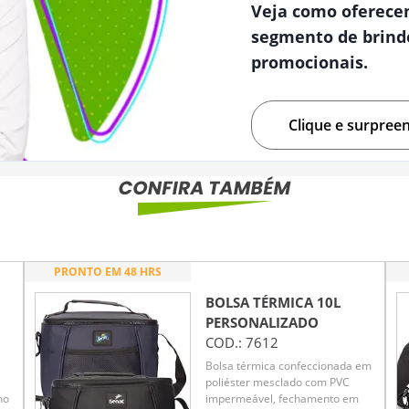
Veja como oferece
segmento de brind
promocionais.
Clique e surpree
PRONTO EM 48 HRS
BOLSA TÉRMICA 10L
PERSONALIZADO
COD.:
7612
Bolsa térmica confeccionada em
poliéster mesclado com PVC
no
impermeável, fechamento em