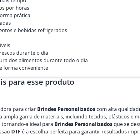
 mais tempo
os por horas
forma prática
ladas
mentos e bebidas refrigerados
íveis
rescos durante o dia
ura dos alimentos durante todo o dia
 de forma conveniente
is para esse produto
adora para criar
Brindes
Personalizado
s
com alta qualidade
ampla gama de materiais, incluindo tecidos, plásticos e m
 tornando-a ideal para
Brindes
Personalizado
s
que se dest
essão
DTF
é a escolha perfeita para garantir resultados imp