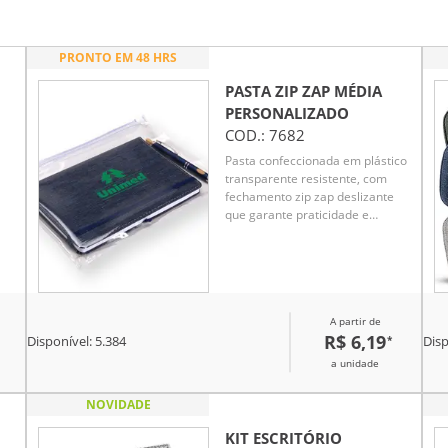
PRONTO EM 48 HRS
PASTA ZIP ZAP MÉDIA
PERSONALIZADO
COD.:
7682
Pasta confeccionada em plástico
transparente resistente, com
fechamento zip zap deslizante
que garante praticidade e
segurança para documentos.
Ideal para organização no dia a
dia corporativo, é uma opção
funcional e de ótimo custo-
benefício como brinde
A partir de
promocional.
R$ 6,19
*
Disponível:
5.384
Disp
a unidade
NOVIDADE
KIT ESCRITÓRIO