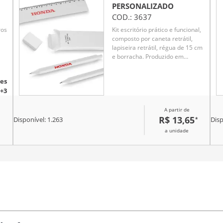
PERSONALIZADO
COD.:
3637
ros
Kit escritório prático e funcional,
composto por caneta retrátil,
lapiseira retrátil, régua de 15 cm
e borracha. Produzido em
material antibacteriano, oferece
mais segurança no uso diário.
es
Uma excelente opção de brinde
+3
corporativo, ideal para
ambientes de estudo e trabalho,
A partir de
unindo utilidade e cuidado com a
R$ 13,65
*
higiene.
Disponível:
1.263
Disp
a unidade
Brindes
personalizados