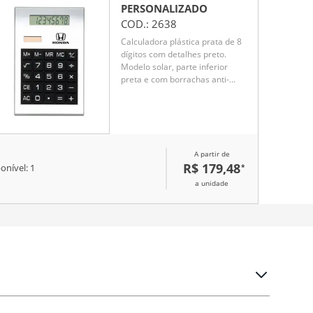
PERSONALIZADO
COD.:
2638
Calculadora plástica prata de 8
dígitos com detalhes preto.
Modelo solar, parte inferior
preta e com borrachas anti-
deslizantes. Acompanha uma
bateria L1131
A partir de
R$ 179,48
*
onível:
1
a unidade