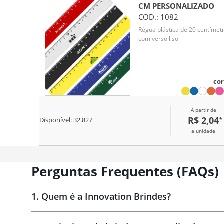
CM
PERSONALIZADO
COD.:
1082
Régua plástica de 20 centímet
com verso liso
cor
A partir de
R$ 2,04
*
Disponível:
32.827
a unidade
Perguntas Frequentes (FAQs)
1
.
Quem é a Innovation Brindes?
Innovation Brindes