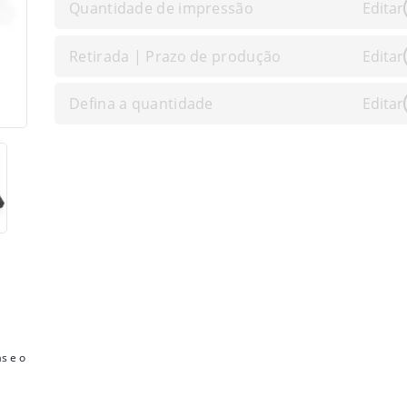
Quantidade de impressão
Editar
Retirada | Prazo de produção
Editar
Defina a quantidade
Editar
s e o