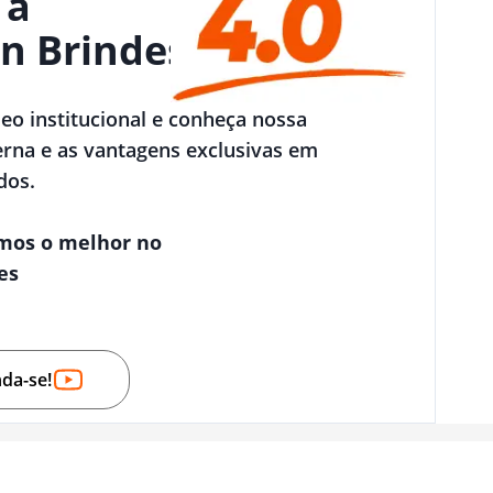
 a
n Brindes
deo institucional e conheça nossa
rna e as vantagens exclusivas em
dos.
mos o melhor no
es
nda-se!