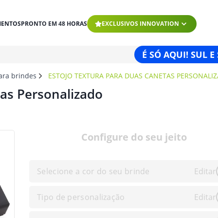
MENTOS
PRONTO EM 48 HORAS
EXCLUSIVOS INNOVATION
É SÓ AQUI! SUL E
para brindes
ESTOJO TEXTURA PARA DUAS CANETAS PERSONALI
as Personalizado
Configure do seu jeito
Selecione a cor do seu brinde
Editar
Tipo de personalização
Editar