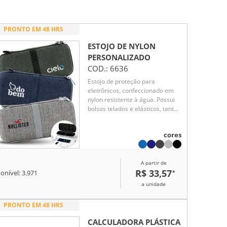
PRONTO EM 48 HRS
ESTOJO DE NYLON
PERSONALIZADO
COD.:
6636
Estojo de proteção para
eletrônicos, confeccionado em
nylon resistente à água. Possui
bolsos telados e elásticos, tanto
na parte interna quanto externa,
para organização e fixação
cores
segura dos itens, oferecendo
praticidade e proteção.
A partir de
R$ 33,57
*
onível:
3.971
a unidade
PRONTO EM 48 HRS
CALCULADORA PLÁSTICA