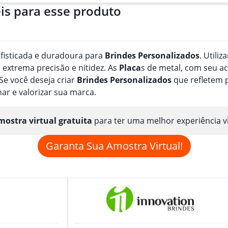
is para esse produto
fisticada e duradoura para
Brindes
Personalizado
s
. Utili
 extrema precisão e nitidez. As
Placa
s de metal, com seu ac
Se você deseja criar
Brindes
Personalizado
s
que refletem p
nar e valorizar sua marca.
ostra virtual gratuita
para ter uma melhor experiência v
Garanta Sua Amostra Virtual!