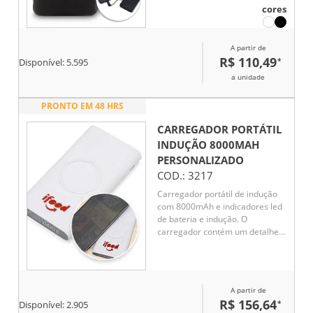
USB V8 e adaptador Lightning.
cores
A partir de
R$ 110,49
*
Disponível:
5.595
a unidade
PRONTO EM 48 HRS
CARREGADOR PORTÁTIL
INDUÇÃO 8000MAH
PERSONALIZADO
COD.:
3217
Carregador portátil de indução
com 8000mAh e indicadores led
de bateria e indução. O
carregador contém um detalhe
circular emborrachado na área
de indução, proporcionado mais
segurança ao dispositivo
conectado, evitando
A partir de
deslizamentos durante este
R$ 156,64
*
Disponível:
2.905
modo de carga – o lado oposto