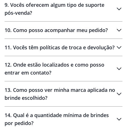
9
.
Vocês oferecem algum tipo de suporte
pós-venda?
amostras
10
.
Como posso acompanhar meu pedido?
11
.
Vocês têm políticas de troca e devolução?
12
.
Onde estão localizados e como posso
entrar em contato?
30 dias
90 dias
localizados
13
.
Como posso ver minha marca aplicada no
brinde escolhido?
14
.
Qual é a quantidade mínima de brindes
por pedido?
brinde
Personalizado