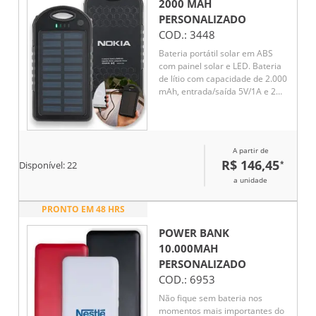
2000 MAH
PERSONALIZADO
COD.:
3448
Bateria portátil solar em ABS
com painel solar e LED. Bateria
de lítio com capacidade de 2.000
mAh, entrada/saída 5V/1A e 2
portas USB. Incluso cabo
USB/micro USB para carregar a
bateria.
A partir de
R$ 146,45
*
Disponível:
22
a unidade
PRONTO EM 48 HRS
POWER BANK
10.000MAH
PERSONALIZADO
COD.:
6953
Não fique sem bateria nos
momentos mais importantes do