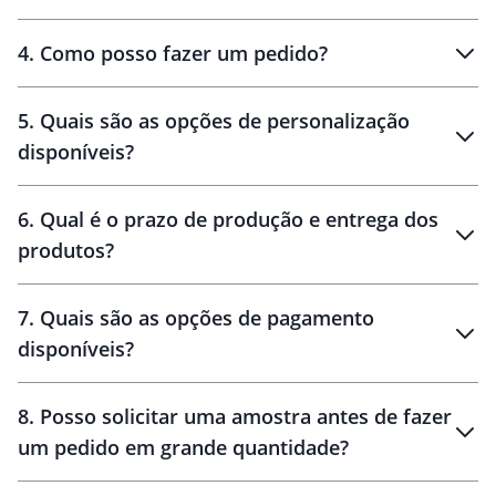
personalizados
4
.
Como posso fazer um pedido?
brinde
5
.
Quais são as opções de personalização
personalização
disponíveis?
amostra virtual
personalização
6
.
Qual é o prazo de produção e entrega dos
produtos?
7
.
Quais são as opções de pagamento
disponíveis?
10 dias
brinde
48 horas
8
.
Posso solicitar uma amostra antes de fazer
um pedido em grande quantidade?
amostras