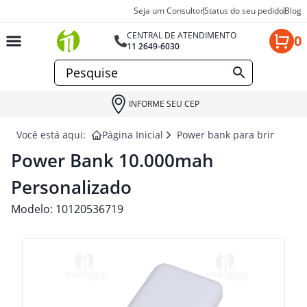
Seja um Consultor
Status do seu pedido
Blog
CENTRAL DE ATENDIMENTO
0
11 2649-6030
INFORME SEU CEP
Você está aqui:
Página Inicial
Power bank para brindes
Power Bank 10.000mah
Personalizado
Modelo:
10120536719