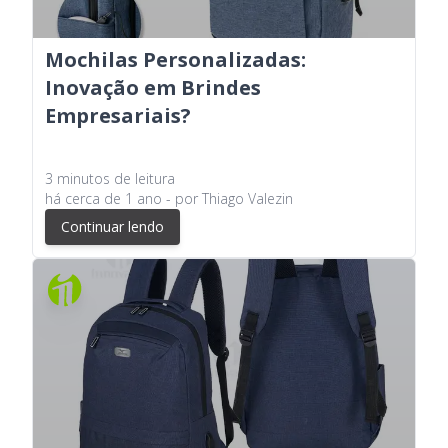
Mochilas Personalizadas:
Inovação em Brindes
Empresariais?
3
minutos
de leitura
há
cerca de 1 ano
- por
Thiago Valezin
Continuar lendo