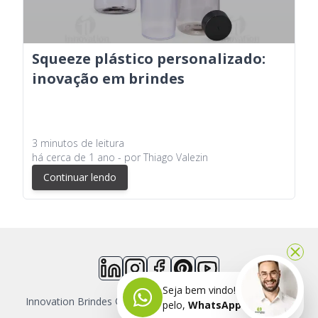
Squeeze plástico personalizado:
inovação em brindes
3
minutos
de leitura
há
cerca de 1 ano
- por
Thiago Valezin
Continuar lendo
Seja bem vindo! Fala comigo
Innovation Brindes ©
2026
- Todos os direitos reservados
pelo,
WhatsApp agora.