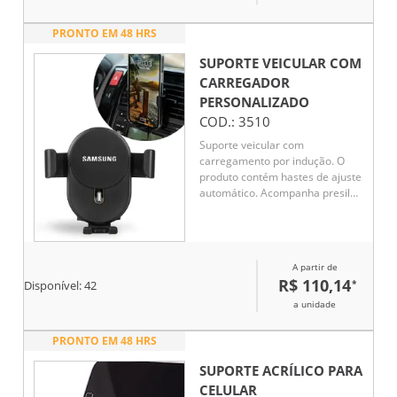
PRONTO EM 48 HRS
SUPORTE VEICULAR COM
CARREGADOR
PERSONALIZADO
COD.:
3510
Suporte veicular com
carregamento por indução. O
produto contém hastes de ajuste
automático. Acompanha presilha
para encaixe na saída de ar do
veículo e cabo USB para ativação
do modo indução.
A partir de
R$ 110,14
*
Disponível:
42
a unidade
PRONTO EM 48 HRS
SUPORTE ACRÍLICO PARA
CELULAR