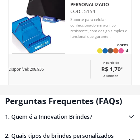
PERSONALIZADO
COD.:
5154
Suporte para celular
confeccionado em acrílico
resistente, com design simples e
funcional que garante
estabilidade ao aparelho. Ideal
cores
para apoiar o celular em mesas
+4
ou bancadas, facilitando a
visualização de conteúdos e
A partir de
chamadas.
R$ 1,70
*
Disponível:
208.936
a unidade
Perguntas Frequentes (FAQs)
1
.
Quem é a Innovation Brindes?
Innovation Brindes
2
.
Quais tipos de brindes personalizados
Brindes
personalizados