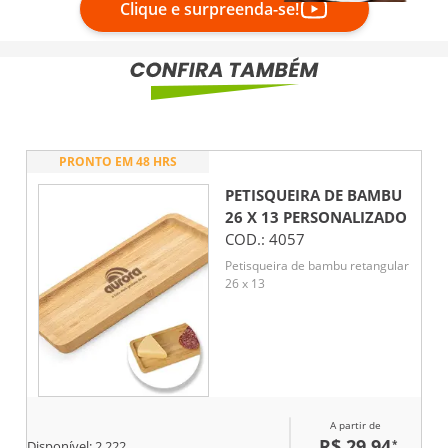
Clique e surpreenda-se!
PRONTO EM 48 HRS
PETISQUEIRA DE BAMBU
26 X 13
PERSONALIZADO
COD.:
4057
Petisqueira de bambu retangular
26 x 13
A partir de
R$ 29,94
*
Disponível:
2.222