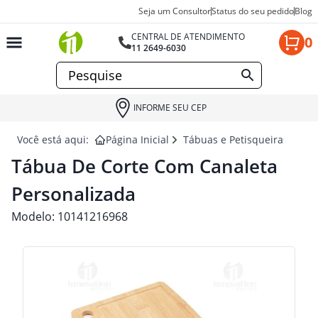
Seja um Consultor
Status do seu pedido
Blog
CENTRAL DE ATENDIMENTO
0
11 2649-6030
INFORME SEU CEP
Você está aqui:
Página Inicial
Tábuas e Petisqueiras para 
Tábua De Corte Com Canaleta
Personalizada
Modelo:
10141216968