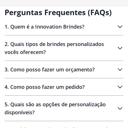
Perguntas Frequentes (FAQs)
1
.
Quem é a Innovation Brindes?
Innovation Brindes
2
.
Quais tipos de brindes personalizados
Brindes
personalizados
vocês oferecem?
3
.
Como posso fazer um orçamento?
personalizados
4
.
Como posso fazer um pedido?
brinde
5
.
Quais são as opções de personalização
personalização
disponíveis?
amostra virtual
personalização