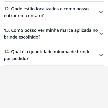
12
.
Onde estão localizados e como posso
entrar em contato?
30 dias
90 dias
localizados
13
.
Como posso ver minha marca aplicada no
brinde escolhido?
14
.
Qual é a quantidade mínima de brindes
por pedido?
brinde
Personalizado
1 unidade