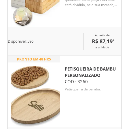
está dividida, pela sua metade,
em mármore e bambu.
Fornecido em caixa presente em
papel kraft reciclado.
Certificação EU Food Grade. A
cor e o resultado da impressão
A partir de
nos materiais naturais pode
R$ 87,19
*
variar entre produtos. 100 x 100
Disponível:
596
x 10 mm
a unidade
PRONTO EM 48 HRS
PETISQUEIRA DE BAMBU
PERSONALIZADO
COD.:
3260
Petisqueira de bambu.