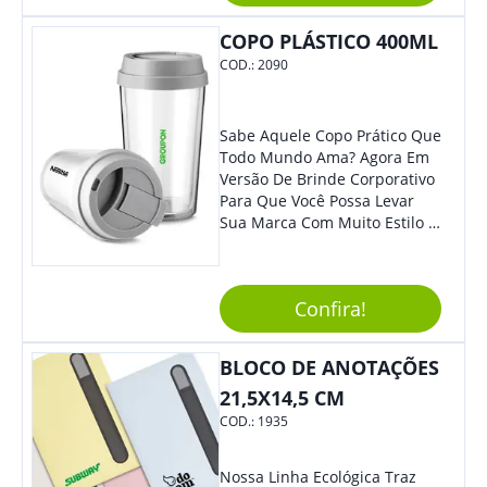
Mesmo Para Presentear
Colaboradores.
COPO PLÁSTICO 400ML
COD.:
2090
Sabe Aquele Copo Prático Que
Todo Mundo Ama? Agora Em
Versão De Brinde Corporativo
Para Que Você Possa Levar
Sua Marca Com Muito Estilo E
Acrescentar Ainda Mais
Praticidade À Eventos E Feiras
De Exposição.
Confira!
BLOCO DE ANOTAÇÕES
21,5X14,5 CM
COD.:
1935
Nossa Linha Ecológica Traz