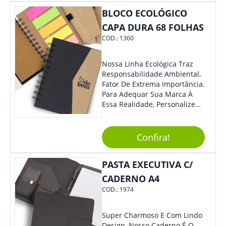
BLOCO ECOLÓGICO
CAPA DURA 68 FOLHAS
COD.:
1360
Nossa Linha Ecológica Traz
Responsabilidade Ambiental,
Fator De Extrema Importância.
Para Adequar Sua Marca À
Essa Realidade, Personalize
Nosso Incrível Bloco De
Anotações Com Post-It E
Caneta. Elaborado A Partir De
Confira!
Material Reciclado, O Brinde
Também É Prático, Tornando-
PASTA EXECUTIVA C/
Se Assim Excelente Para Uso
Cotidiano. Perfeito, Não É?!
CADERNO A4
COD.:
1974
Super Charmoso E Com Lindo
Design, Nosso Caderno É O