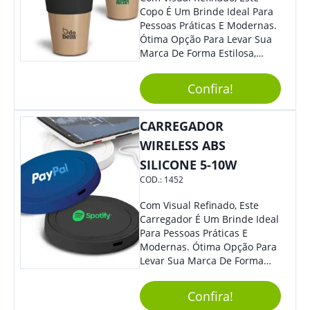
Copo É Um Brinde Ideal Para
Pessoas Práticas E Modernas.
Ótima Opção Para Levar Sua
Marca De Forma Estilosa,
Agregando Valor Para Sua
Empresa Em Eventos,
Confira!
Reuniões Corporativas Ou Até
Mesmo Para Presentear
Colaboradores.
CARREGADOR
WIRELESS ABS
SILICONE 5-10W
COD.:
1452
Com Visual Refinado, Este
Carregador É Um Brinde Ideal
Para Pessoas Práticas E
Modernas. Ótima Opção Para
Levar Sua Marca De Forma
Estilosa, Agregando Valor Para
Sua Empresa Em Eventos,
Confira!
Reuniões Corporativas Ou Até