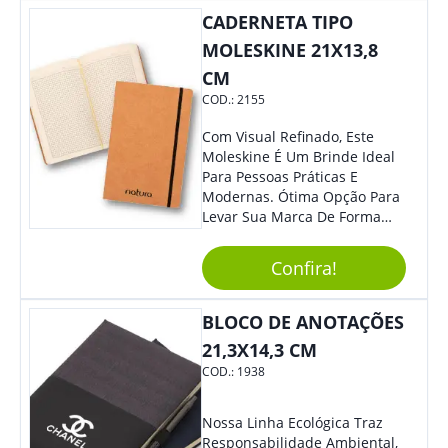
Também É Prático, Tornando-
CADERNETA TIPO
Se Assim Excelente Para Uso
Cotidiano. Perfeito, Não É?!
MOLESKINE 21X13,8
CM
COD.:
2155
Com Visual Refinado, Este
Moleskine É Um Brinde Ideal
Para Pessoas Práticas E
Modernas. Ótima Opção Para
Levar Sua Marca De Forma
Estilosa, Agregando Valor Para
Sua Empresa Em Eventos,
Confira!
Reuniões Corporativas Ou Até
Mesmo Para Presentear
Colaboradores E Parceiros De
BLOCO DE ANOTAÇÕES
Sua Empresa.
21,3X14,3 CM
COD.:
1938
Nossa Linha Ecológica Traz
Responsabilidade Ambiental,