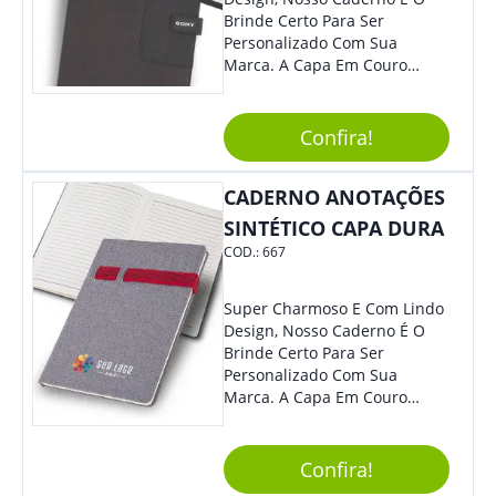
Brinde Certo Para Ser
Personalizado Com Sua
Marca. A Capa Em Couro
Sintético É Resistente, E O
Elástico Permite Maior
Segurança Ao Carregá-Lo.
Confira!
Ofereça A Seus Clientes E
Colaboradores, Sem Dúvidas
CADERNO ANOTAÇÕES
Eles Irão Adorar.
SINTÉTICO CAPA DURA
COD.:
667
Super Charmoso E Com Lindo
Design, Nosso Caderno É O
Brinde Certo Para Ser
Personalizado Com Sua
Marca. A Capa Em Couro
Sintético É Resistente, E O
Elástico Permite Maior
Segurança Ao Carregá-Lo.
Confira!
Ofereça A Seus Clientes E