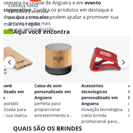
semana na cidade de Anguera e em
evento
Conheça nossa
corporativo
. Confira os produtos em destaque e
estrutura e entenda
descubra como eles podem ajudar a promover sua
por que a Innovation
Brindes é muito mais
marca na região.
do que personalização.
Aqui você encontra
 bank
Caixa de som
Acessórios
Ac
nalizado em
personalizado em
técnologicos
ta
ra
Anguera
personalizado em
br
a portátil
perfeita para
Anguera
co
nalizada para
proporcionar
inovação tecnológica
pa
car sua marca.
entretenimento e
como brinde
ma
destacar sua marca em
promocional para
QUAIS SÃO OS BRINDES
qualquer ocasião.
eventos.