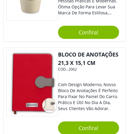
Pessoas Práticas E Modernas.
Ótima Opção Para Levar Sua
Marca De Forma Estilosa,
Agregando Valor Para Sua
Empresa Em Eventos,
Reuniões Corporativas Ou Até
Confira!
Mesmo Para Presentear
Colaboradores.
BLOCO DE ANOTAÇÕES
21,3 X 15,1 CM
COD.:
2062
Com Design Moderno, Nosso
Bloco De Anotações É Perfeito
Para Fixar No Painel Do Carro.
Prático E Útil No Dia A Dia,
Seus Clientes Vão Adorar.
Confira!