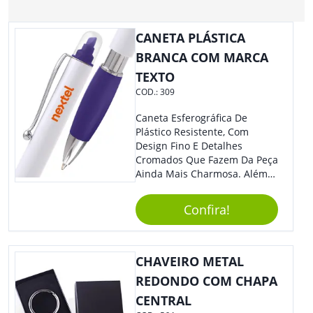
CANETA PLÁSTICA
BRANCA COM MARCA
TEXTO
COD.:
309
Caneta Esferográfica De
Plástico Resistente, Com
Design Fino E Detalhes
Cromados Que Fazem Da Peça
Ainda Mais Charmosa. Além
Disso, É Super Prática Pois
Seu Acionamento É Por Giro.
Confira!
Perfeita Para Diversas
Ocasiões Do Dia A Dia.
CHAVEIRO METAL
REDONDO COM CHAPA
CENTRAL