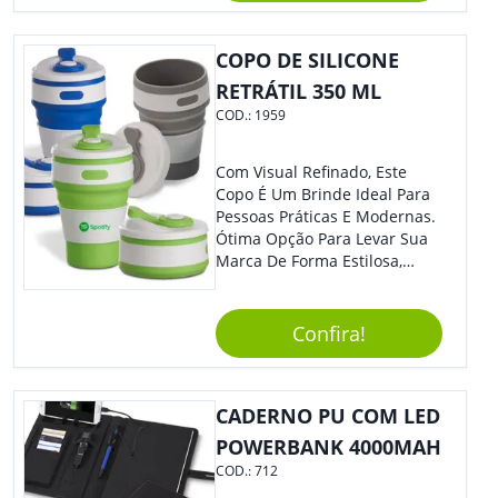
COPO DE SILICONE
RETRÁTIL 350 ML
COD.:
1959
Com Visual Refinado, Este
Copo É Um Brinde Ideal Para
Pessoas Práticas E Modernas.
Ótima Opção Para Levar Sua
Marca De Forma Estilosa,
Agregando Valor Para Sua
Empresa Em Eventos,
Reuniões Corporativas Ou Até
Confira!
Mesmo Para Presentear
Colaboradores.
CADERNO PU COM LED
POWERBANK 4000MAH
COD.:
712