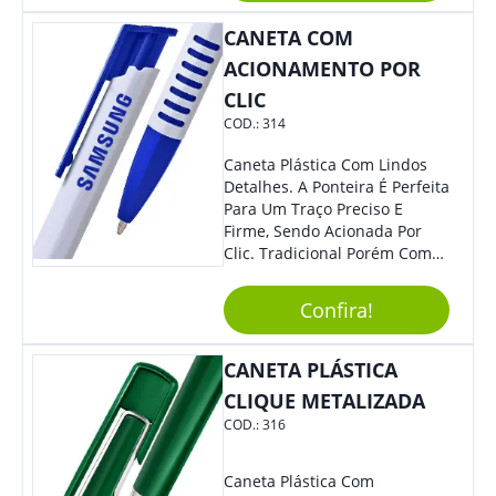
Mesmo Para Presentear
Colaboradores E Parceiros De
CANETA COM
Sua Empresa.
ACIONAMENTO POR
CLIC
COD.:
314
Caneta Plástica Com Lindos
Detalhes. A Ponteira É Perfeita
Para Um Traço Preciso E
Firme, Sendo Acionada Por
Clic. Tradicional Porém Com
Design Minimalista Que Faz
Toda Diferença.
Confira!
CANETA PLÁSTICA
CLIQUE METALIZADA
COD.:
316
Caneta Plástica Com