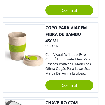
Sintético É Resistente, E O
Elástico Permite Maior
Confira!
Segurança Ao Carregá-Lo.
Ofereça A Seus Clientes E
Colaboradores, Sem Dúvidas
Eles Irão Adorar.
COPO PARA VIAGEM
FIBRA DE BAMBU
450ML
COD.:
347
Com Visual Refinado, Este
Copo É Um Brinde Ideal Para
Pessoas Práticas E Modernas.
Ótima Opção Para Levar Sua
Marca De Forma Estilosa,
Agregando Valor Para Sua
Empresa Em Eventos,
Confira!
Reuniões Corporativas Ou Até
Mesmo Para Presentear
Colaboradores.
CHAVEIRO COM