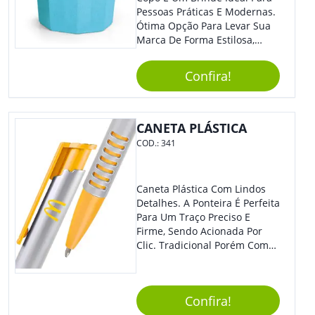
Pessoas Práticas E Modernas.
Ótima Opção Para Levar Sua
Marca De Forma Estilosa,
Agregando Valor Para Sua
Empresa Em Eventos,
Confira!
Reuniões Corporativas Ou Até
Mesmo Para Presentear
Colaboradores.
CANETA PLÁSTICA
COD.:
341
Caneta Plástica Com Lindos
Detalhes. A Ponteira É Perfeita
Para Um Traço Preciso E
Firme, Sendo Acionada Por
Clic. Tradicional Porém Com
Design Minimalista Que Faz
Toda Diferença.
Confira!