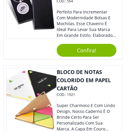
COD.:
564
Perfeito Para Incrementar
Com Modernidade Bolsas E
Mochilas, Esse Chaveiro É
Ideal Para Levar Sua Marca
Em Grande Estilo. Elaborado A
Partir De Material Resistente,
O Brinde Se Adequa A
Confira!
Diversos Públicos. Não Perca
A Chance De Elevar A
Visibilidade De Sua Empresa!
BLOCO DE NOTAS
COLORIDO EM PAPEL
CARTÃO
COD.:
1921
Super Charmoso E Com Lindo
Design, Nosso Caderno É O
Brinde Certo Para Ser
Personalizado Com Sua
Marca. A Capa Em Couro