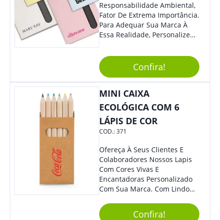
Responsabilidade Ambiental,
Fator De Extrema Importância.
Para Adequar Sua Marca À
Essa Realidade, Personalize
Nosso Incrível Bloco De
Anotações Com Post-It E
Caneta. Elaborado A Partir De
Confira!
Material Reciclado, O Brinde
Também É Prático, Tornando-
MINI CAIXA
Se Assim Excelente Para Uso
Cotidiano. Perfeito, Não É?!
ECOLÓGICA COM 6
LÁPIS DE COR
COD.:
371
Ofereça À Seus Clientes E
Colaboradores Nossos Lapis
Com Cores Vivas E
Encantadoras Personalizado
Com Sua Marca. Com Lindo
Design, O Brinde É Versátil
Para Diversas Ocasiões.
Confira!
Perfeito, Não É?!