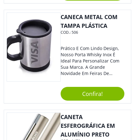
CANECA METAL COM
TAMPA PLÁSTICA
COD.:
506
Prático E Com Lindo Design,
Nosso Porta Whisky Inox É
Ideal Para Personalizar Com
Sua Marca. A Grande
Novidade Em Feiras De
Exposições E Eventos
Corporativos Será Esse
Incrível Brinde, Trazendo
Confira!
Ainda Mais Destaque Para
Sua Empresa.
CANETA
ESFEROGRÁFICA EM
ALUMÍNIO PRETO