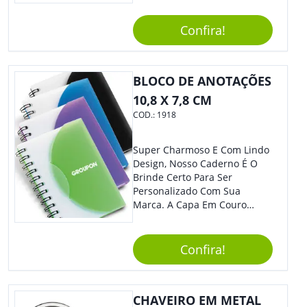
Elástico Permite Maior
Segurança Ao Carregá-Lo.
Confira!
Ofereça A Seus Clientes E
Colaboradores, Sem Dúvidas
Eles Irão Adorar.
BLOCO DE ANOTAÇÕES
10,8 X 7,8 CM
COD.:
1918
Super Charmoso E Com Lindo
Design, Nosso Caderno É O
Brinde Certo Para Ser
Personalizado Com Sua
Marca. A Capa Em Couro
Sintético É Resistente, E O
Elástico Permite Maior
Segurança Ao Carregá-Lo.
Confira!
Ofereça A Seus Clientes E
Colaboradores, Sem Dúvidas
Eles Irão Adorar.
CHAVEIRO EM METAL