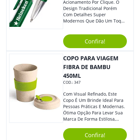
Acionamento Por Clique. O
Design Tradicional Porém
Com Detalhes Super
Modernos Que Dão Um Toque
De Charme Na Peça.
Confira!
COPO PARA VIAGEM
FIBRA DE BAMBU
450ML
COD.:
347
Com Visual Refinado, Este
Copo É Um Brinde Ideal Para
Pessoas Práticas E Modernas.
Ótima Opção Para Levar Sua
Marca De Forma Estilosa,
Agregando Valor Para Sua
Empresa Em Eventos,
Confira!
Reuniões Corporativas Ou Até