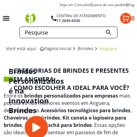
Seja um Consultor
Status do seu pedido
Blog
CENTRAL DE ATENDIMENTO
0
11 2649-6030
Você está aqui:
Página Inicial
Brindes
Anguera
Brindes
CATEGORIAS DE BRINDES E PRESENTES
EM ANGUERA:
Personalizados
COMO ESCOLHER A IDEAL PARA VOCÊ?
é na
Entre os
brindes personalizados para empresas
mais
Innovation
populares nos melhores eventos em Anguera,
Brindes
destacam-se as
Acessórios tecnológicos para brindes
,
Chaveiros para brindes
,
Kit caneta e lapiseira para
brindes
, e
Porta crachá para brindes
. Essas opções
são ideais para presentear em passeios de fim de