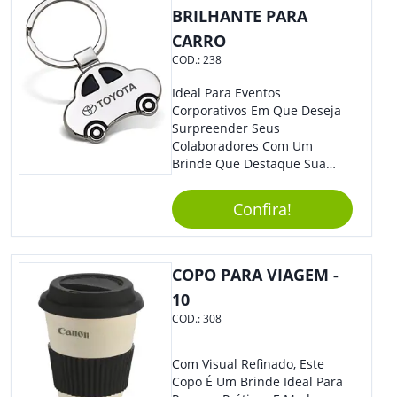
BRILHANTE PARA
CARRO
COD.:
238
Ideal Para Eventos
Corporativos Em Que Deseja
Surpreender Seus
Colaboradores Com Um
Brinde Que Destaque Sua
Marca, Esse Chaveiro Em
Formato De Carro É Ideal!
Confira!
Elaborado Com Metal,
Material Resistente E Durável,
O Item Conta Também Com
Lindo Design.
COPO PARA VIAGEM -
10
COD.:
308
Com Visual Refinado, Este
Copo É Um Brinde Ideal Para