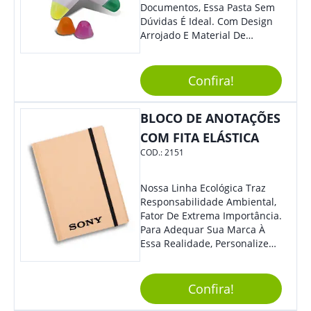
Documentos, Essa Pasta Sem
Dúvidas É Ideal. Com Design
Arrojado E Material De
Qualidade, O Brinde É Super
Prático E Agradará Todos Os
Seus Clientes. Leve Sua Marca
Confira!
À Eventos E Feiras
Corporativas Em Um Item
BLOCO DE ANOTAÇÕES
Moderno E Util.
COM FITA ELÁSTICA
COD.:
2151
Nossa Linha Ecológica Traz
Responsabilidade Ambiental,
Fator De Extrema Importância.
Para Adequar Sua Marca À
Essa Realidade, Personalize
Nosso Incrível Bloco De
Anotações Com Post-It E
Caneta. Elaborado A Partir De
Confira!
Material Reciclado, O Brinde