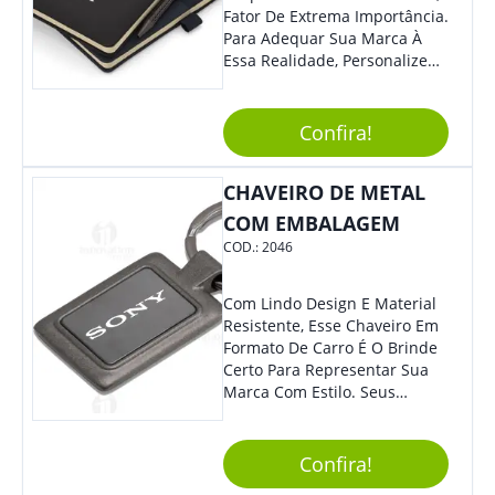
Fator De Extrema Importância.
Para Adequar Sua Marca À
Essa Realidade, Personalize
Nosso Incrível Bloco De
Anotações Com Post-It E
Caneta. Elaborado A Partir De
Confira!
Material Reciclado, O Brinde
Também É Prático, Tornando-
CHAVEIRO DE METAL
Se Assim Excelente Para Uso
Cotidiano. Perfeito, Não É?!
COM EMBALAGEM
COD.:
2046
Com Lindo Design E Material
Resistente, Esse Chaveiro Em
Formato De Carro É O Brinde
Certo Para Representar Sua
Marca Com Estilo. Seus
Clientes E Colaboradores Irão
Adorar.
Confira!