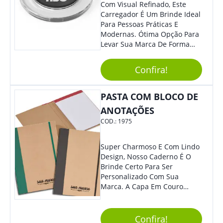
Com Visual Refinado, Este
Carregador É Um Brinde Ideal
Para Pessoas Práticas E
Modernas. Ótima Opção Para
Levar Sua Marca De Forma
Estilosa, Agregando Valor Para
Sua Empresa Em Eventos,
Confira!
Reuniões Corporativas Ou Até
Mesmo Para Presentear
Colaboradores E Parceiros De
PASTA COM BLOCO DE
Sua Empresa.
ANOTAÇÕES
COD.:
1975
Super Charmoso E Com Lindo
Design, Nosso Caderno É O
Brinde Certo Para Ser
Personalizado Com Sua
Marca. A Capa Em Couro
Sintético É Resistente, E O
Elástico Permite Maior
Segurança Ao Carregá-Lo.
Confira!