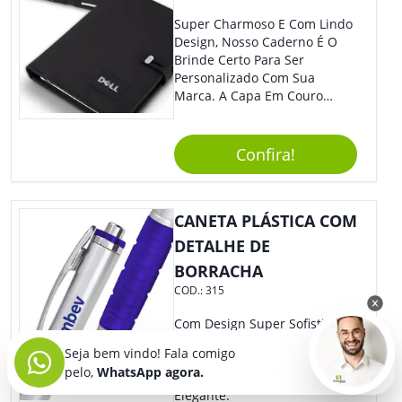
Super Charmoso E Com Lindo
Design, Nosso Caderno É O
Brinde Certo Para Ser
Personalizado Com Sua
Marca. A Capa Em Couro
Sintético É Resistente, E O
Elástico Permite Maior
Segurança Ao Carregá-Lo.
Confira!
Ofereça A Seus Clientes E
Colaboradores, Sem Dúvidas
Eles Irão Adorar.
CANETA PLÁSTICA COM
DETALHE DE
BORRACHA
COD.:
315
Com Design Super Sofisticado,
Essa Caneta Esferográfica De
Seja bem vindo! Fala comigo
Metal É Incrível. Cada Detalhe
pelo,
WhatsApp agora.
Torna O Brinde Ainda Mais
Elegante.