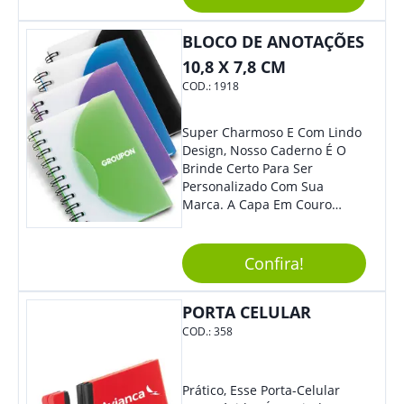
Ofereça A Seus Clientes E
Colaboradores, Sem Dúvidas
BLOCO DE ANOTAÇÕES
Eles Irão Adorar.
10,8 X 7,8 CM
COD.:
1918
Super Charmoso E Com Lindo
Design, Nosso Caderno É O
Brinde Certo Para Ser
Personalizado Com Sua
Marca. A Capa Em Couro
Sintético É Resistente, E O
Elástico Permite Maior
Segurança Ao Carregá-Lo.
Confira!
Ofereça A Seus Clientes E
Colaboradores, Sem Dúvidas
PORTA CELULAR
Eles Irão Adorar.
COD.:
358
Prático, Esse Porta-Celular