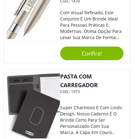
COD.:
1479
Com Visual Refinado, Este
Conjunto É Um Brinde Ideal
Para Pessoas Práticas E
Modernas. Ótima Opção Para
Levar Sua Marca De Forma
Estilosa, Agregando Valor Para
Sua Empresa Em Eventos,
Confira!
Reuniões Corporativas Ou Até
Mesmo Para Presentear
Colaboradores E Parceiros De
Sua Empresa.
PASTA COM
CARREGADOR
COD.:
1973
Super Charmoso E Com Lindo
Design, Nosso Caderno É O
Brinde Certo Para Ser
Personalizado Com Sua
Marca. A Capa Em Couro
Sintético É Resistente, E O