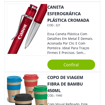
Colaboradores, Sem Dúvidas
CANETA
Eles Irão Adorar.
ESFEROGRÁFICA
PLÁSTICA CROMADA
COD.:
321
Essa Caneta Plástica Com
Detalhes Em Metal É Demais.
Acionada Por Clic E Com
Ponteira .Ideal Para Traços
Firmes E Precisos. Sem
Dúvidas É Um Excelente
Brinde Para Representar Sua
Confira!
Marca.
COPO DE VIAGEM
FIBRA DE BAMBU
450ML
COD.:
1940
Com Visual Refinado, Este