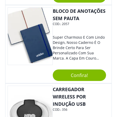
BLOCO DE ANOTAÇÕES
SEM PAUTA
COD.:
2057
Super Charmoso E Com Lindo
Design, Nosso Caderno É O
Brinde Certo Para Ser
Personalizado Com Sua
Marca. A Capa Em Couro
Sintético É Resistente, E O
Elástico Permite Maior
Segurança Ao Carregá-Lo.
Confira!
Ofereça A Seus Clientes E
Colaboradores, Sem Dúvidas
CARREGADOR
Eles Irão Adorar.
WIRELESS POR
INDUÇÃO USB
COD.:
356