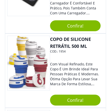
Carregador É Confortável E
Prático, Pois Também Conta
Com Uma Carregador.
Demais, Não É?! O Material É
Resistente, Com A Qualidade
Confira!
Que Os Colaboradores
Buscam, E O Design É
Moderno, Destacando Ainda
COPO DE SILICONE
Mais Sua Marca.
RETRÁTIL 500 ML
COD.:
1954
Com Visual Refinado, Este
Copo É Um Brinde Ideal Para
Pessoas Práticas E Modernas.
Ótima Opção Para Levar Sua
Marca De Forma Estilosa,
Agregando Valor Para Sua
Empresa Em Eventos,
Reuniões Corporativas Ou Até
Confira!
Mesmo Para Presentear
Colaboradores.