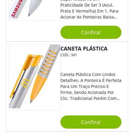
Praticidade De Ser 3 (Azul,
Preta E Vermelha) Em 1. Para
Acionar As Ponteiras Basta
Arrastar A Cor Desejada Para
Baixo.
Confira!
CANETA PLÁSTICA
COD.:
341
Caneta Plástica Com Lindos
Detalhes. A Ponteira É Perfeita
Para Um Traço Preciso E
Firme, Sendo Acionada Por
Clic. Tradicional Porém Com
Design Minimalista Que Faz
Toda Diferença.
Confira!