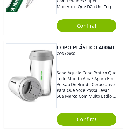
Com Detalhes Super
Modernos Que Dão Um Toque
De Charme Na Peça.
Confira!
COPO PLÁSTICO 400ML
COD.:
2090
Sabe Aquele Copo Prático Que
Todo Mundo Ama? Agora Em
Versão De Brinde Corporativo
Para Que Você Possa Levar
Sua Marca Com Muito Estilo E
Acrescentar Ainda Mais
Praticidade À Eventos E Feiras
De Exposição.
Confira!