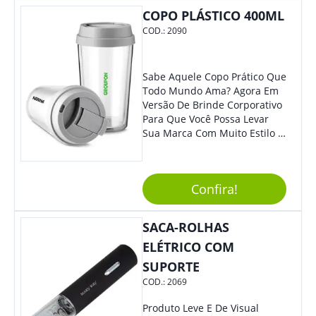
COPO PLÁSTICO 400ML
COD.:
2090
Sabe Aquele Copo Prático Que
Todo Mundo Ama? Agora Em
Versão De Brinde Corporativo
Para Que Você Possa Levar
Sua Marca Com Muito Estilo E
Acrescentar Ainda Mais
Praticidade À Eventos E Feiras
De Exposição.
Confira!
SACA-ROLHAS
ELÉTRICO COM
SUPORTE
COD.:
2069
Produto Leve E De Visual