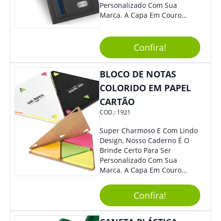
Personalizado Com Sua
Marca. A Capa Em Couro
Sintético É Resistente, E O
Elástico Permite Maior
Segurança Ao Carregá-Lo.
Confira!
Ofereça A Seus Clientes E
Colaboradores, Sem Dúvidas
BLOCO DE NOTAS
Eles Irão Adorar.
COLORIDO EM PAPEL
CARTÃO
COD.:
1921
Super Charmoso E Com Lindo
Design, Nosso Caderno É O
Brinde Certo Para Ser
Personalizado Com Sua
Marca. A Capa Em Couro
Sintético É Resistente, E O
Elástico Permite Maior
Confira!
Segurança Ao Carregá-Lo.
Ofereça A Seus Clientes E
Colaboradores, Sem Dúvidas