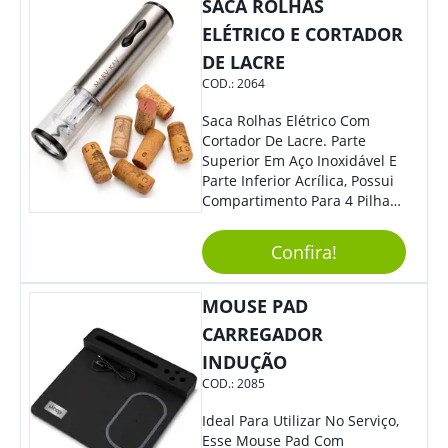
SACA ROLHAS
ELÉTRICO E CORTADOR
DE LACRE
COD.:
2064
Saca Rolhas Elétrico Com
Cortador De Lacre. Parte
Superior Em Aço Inoxidável E
Parte Inferior Acrílica, Possui
Compartimento Para 4 Pilhas
Aa Na Parte Superior (Não
Acompanha Pilhas) – Contém
Confira!
Desenho Indicativo De
Abertura E Fechamento Da
Tampa; Botões Para Extração
MOUSE PAD
E Remoção De Rolhas E Parte
CARREGADOR
Inferior Com Anel Cortador De
INDUÇÃO
Lacre (Removível).
COD.:
2085
Ideal Para Utilizar No Serviço,
Esse Mouse Pad Com