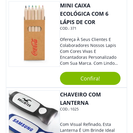
MINI CAIXA
Eles Irão Adorar.
ECOLÓGICA COM 6
LÁPIS DE COR
COD.:
371
Ofereça À Seus Clientes E
Colaboradores Nossos Lapis
Com Cores Vivas E
Encantadoras Personalizado
Com Sua Marca. Com Lindo
Design, O Brinde É Versátil
Para Diversas Ocasiões.
Confira!
Perfeito, Não É?!
CHAVEIRO COM
LANTERNA
COD.:
1025
Com Visual Refinado, Esta
Lanterna É Um Brinde Ideal