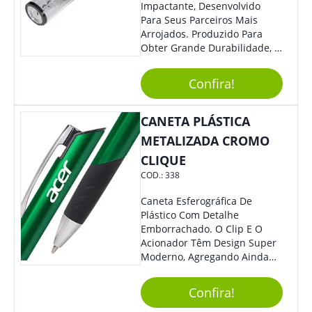
Impactante, Desenvolvido
Para Seus Parceiros Mais
Arrojados. Produzido Para
Obter Grande Durabilidade, É
Uma Ótima Opção Para Levar
Sua Marca De Forma Estilosa,
Confira!
Agregando Valor Para Sua
Empresa Em Eventos.
CANETA PLÁSTICA
METALIZADA CROMO
CLIQUE
COD.:
338
Caneta Esferográfica De
Plástico Com Detalhe
Emborrachado. O Clip E O
Acionador Têm Design Super
Moderno, Agregando Ainda
Mais Destaque Para Sua
Marca.
Confira!