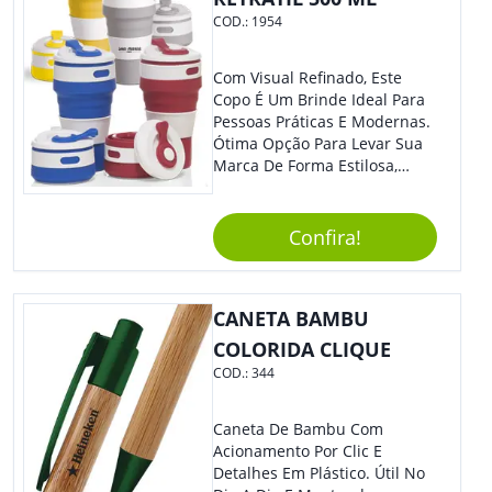
COD.:
1954
Com Visual Refinado, Este
Copo É Um Brinde Ideal Para
Pessoas Práticas E Modernas.
Ótima Opção Para Levar Sua
Marca De Forma Estilosa,
Agregando Valor Para Sua
Empresa Em Eventos,
Reuniões Corporativas Ou Até
Confira!
Mesmo Para Presentear
Colaboradores.
CANETA BAMBU
COLORIDA CLIQUE
COD.:
344
Caneta De Bambu Com
Acionamento Por Clic E
Detalhes Em Plástico. Útil No