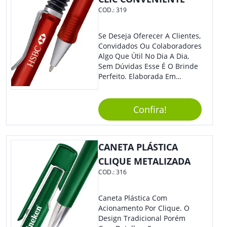
Sua Marca E Tenha Ainda
COD.:
319
Mais Destaque Em Eventos E
Feiras De Negócios.
Se Deseja Oferecer A Clientes,
Convidados Ou Colaboradores
Algo Que Útil No Dia A Dia,
Sem Dúvidas Esse É O Brinde
Perfeito. Elaborada Em
Plástico Fosco E Resistente E
Com Detalhes Em Metal, Essa
Incrível Caneta Esferográfica É
Confira!
Acionada Na Por Clic Na Parte
Superior.
CANETA PLÁSTICA
CLIQUE METALIZADA
COD.:
316
Caneta Plástica Com
Acionamento Por Clique. O
Design Tradicional Porém