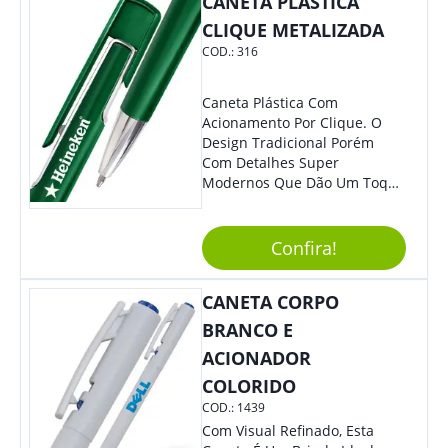
CANETA PLÁSTICA
Eles Irão Adorar.
CLIQUE METALIZADA
COD.:
316
Caneta Plástica Com
Acionamento Por Clique. O
Design Tradicional Porém
Com Detalhes Super
Modernos Que Dão Um Toque
De Charme Na Peça.
Confira!
CANETA CORPO
BRANCO E
ACIONADOR
COLORIDO
COD.:
1439
Com Visual Refinado, Esta