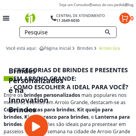
Seja um Consultor
Status do seu pedido
Blog
CENTRAL DE ATENDIMENTO
0
11 2649-6030
Você está aqui:
Página Inicial
Brindes
Arroio Grande
Brindes
CATEGORIAS DE BRINDES E PRESENTES
EM ARROIO GRANDE:
Personalizados
COMO ESCOLHER A IDEAL PARA VOCÊ?
é na
Entre os
brindes personalizados
mais populares nos
Innovation
melhores eventos em Arroio Grande, destacam-se as
Brindes
Copos e canecas para brindes
,
Kit queijo para
brindes
,
Kit churrasco para brindes
, e
Lanterna para
brindes
. Essas opções são ideais para presentear em
passeios de fim de semana na cidade de Arroio Grande