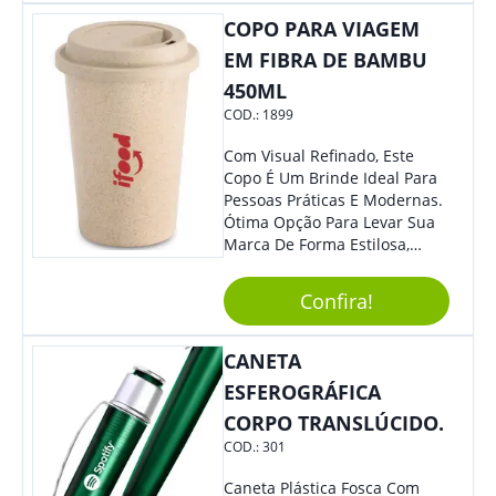
COPO PARA VIAGEM
EM FIBRA DE BAMBU
450ML
COD.:
1899
Com Visual Refinado, Este
Copo É Um Brinde Ideal Para
Pessoas Práticas E Modernas.
Ótima Opção Para Levar Sua
Marca De Forma Estilosa,
Agregando Valor Para Sua
Empresa Em Eventos,
Confira!
Reuniões Corporativas Ou Até
Mesmo Para Presentear
Colaboradores.
CANETA
ESFEROGRÁFICA
CORPO TRANSLÚCIDO.
COD.:
301
Caneta Plástica Fosca Com