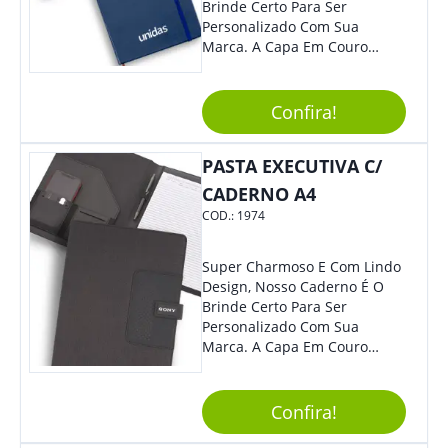
Brinde Certo Para Ser
Personalizado Com Sua
Marca. A Capa Em Couro
Sintético É Resistente, E O
Elástico Permite Maior
Segurança Ao Carregá-Lo.
Confira!
Ofereça A Seus Clientes E
Colaboradores, Sem Dúvidas
PASTA EXECUTIVA C/
Eles Irão Adorar.
CADERNO A4
COD.:
1974
Super Charmoso E Com Lindo
Design, Nosso Caderno É O
Brinde Certo Para Ser
Personalizado Com Sua
Marca. A Capa Em Couro
Sintético É Resistente, E O
Elástico Permite Maior
Segurança Ao Carregá-Lo.
Confira!
Ofereça A Seus Clientes E
Colaboradores, Sem Dúvidas