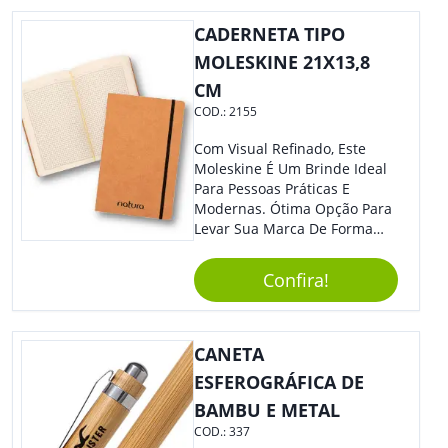
Se Assim Excelente Para Uso
CADERNETA TIPO
Cotidiano. Perfeito, Não É?!
MOLESKINE 21X13,8
CM
COD.:
2155
Com Visual Refinado, Este
Moleskine É Um Brinde Ideal
Para Pessoas Práticas E
Modernas. Ótima Opção Para
Levar Sua Marca De Forma
Estilosa, Agregando Valor Para
Sua Empresa Em Eventos,
Confira!
Reuniões Corporativas Ou Até
Mesmo Para Presentear
Colaboradores E Parceiros De
Sua Empresa.
CANETA
ESFEROGRÁFICA DE
BAMBU E METAL
COD.:
337