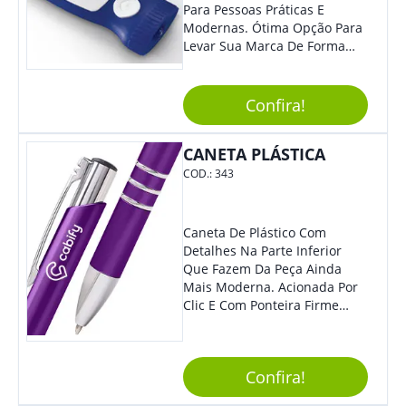
Para Pessoas Práticas E
Modernas. Ótima Opção Para
Levar Sua Marca De Forma
Estilosa, Agregando Valor Para
Sua Empresa Em Eventos,
Reuniões Corporativas Ou Até
Confira!
Mesmo Para Presentear
Colaboradores E Parceiros De
CANETA PLÁSTICA
Sua Empresa.
COD.:
343
Caneta De Plástico Com
Detalhes Na Parte Inferior
Que Fazem Da Peça Ainda
Mais Moderna. Acionada Por
Clic E Com Ponteira Firme
Para Traços Precisos.
Confira!