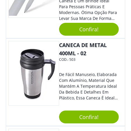
Caneta É Um Brinde Ideal
Para Pessoas Práticas E
Modernas. Ótima Opção Para
Levar Sua Marca De Forma
Estilosa, Agregando Valor Para
Confira!
Sua Empresa Em Eventos,
Reuniões Corporativas Ou Até
Mesmo Para Presentear
CANECA DE METAL
Colaboradores.
400ML - 02
COD.:
503
De Fácil Manuseio, Elaborada
Com Alumínio, Material Que
Mantém A Temperatura Ideal
Da Bebida E Detalhes Em
Plástico, Essa Caneca É Ideal
Para Levar Sua Marca Com
Estilo E Surpreender À Todos.
Versátil, O Brinde Se Adequa
Confira!
À Feiras, Eventos E Até Mesmo
Datas Especiais.