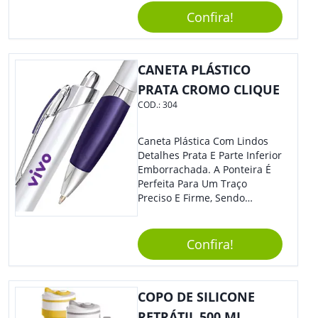
Reuniões Corporativas Ou Até
Confira!
Mesmo Para Presentear
Colaboradores E Parceiros De
Sua Empresa.
CANETA PLÁSTICO
PRATA CROMO CLIQUE
COD.:
304
Caneta Plástica Com Lindos
Detalhes Prata E Parte Inferior
Emborrachada. A Ponteira É
Perfeita Para Um Traço
Preciso E Firme, Sendo
Acionada Por Clique.
Tradicional Porém Com
Design Minimalista Que Faz
Confira!
Toda Diferença.
COPO DE SILICONE
RETRÁTIL 500 ML