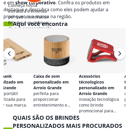
e em
show corporativo
. Confira os produtos em
Conheça nossa
destaque e descubra como eles podem ajudar a
estrutura e entenda
promover sua marca na região.
por que a Innovation
Brindes é muito mais
Aqui você encontra
do que personalização.
 bank
Caixa de som
Acessórios
Ac
nalizado em
personalizado em
técnologicos
ta
o Grande
Arroio Grande
personalizado em
br
a portátil
perfeita para
Arroio Grande
co
nalizada para
proporcionar
inovação tecnológica
pa
car sua marca.
entretenimento e
como brinde
ma
destacar sua marca em
promocional para
QUAIS SÃO OS BRINDES
qualquer ocasião.
eventos.
PERSONALIZADOS MAIS PROCURADOS