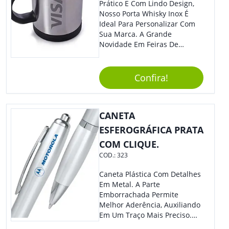
E Ofereça A Seus Clientes E
Prático E Com Lindo Design,
Colaboradores. Útil E
Nosso Porta Whisky Inox É
Funcional, Com Certeza Todo
Ideal Para Personalizar Com
Mundo Irá Amar.
Sua Marca. A Grande
Novidade Em Feiras De
Exposições E Eventos
Corporativos Será Esse
Incrível Brinde, Trazendo
Confira!
Ainda Mais Destaque Para
Sua Empresa.
CANETA
ESFEROGRÁFICA PRATA
COM CLIQUE.
COD.:
323
Caneta Plástica Com Detalhes
Em Metal. A Parte
Emborrachada Permite
Melhor Aderência, Auxiliando
Em Um Traço Mais Preciso.
Versátil, Torna-Se Ideal Para