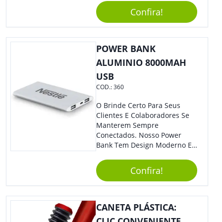
Todo Tipo De Evento E
Confira!
Público.
POWER BANK
ALUMINIO 8000MAH
USB
COD.:
360
O Brinde Certo Para Seus
Clientes E Colaboradores Se
Manterem Sempre
Conectados. Nosso Power
Bank Tem Design Moderno E
Leve, Perfeito Para Carregar
Na Bolsa Ou Na Mochila.
Confira!
Compatível Com Diversos
Aparelhos, O Brinde É Super
Eficiente E Ágil, Ideal Para
Quem Busca Praticidade No
CANETA PLÁSTICA:
Dia A Dia. Personalize-O Com
CLIC CONVENIENTE