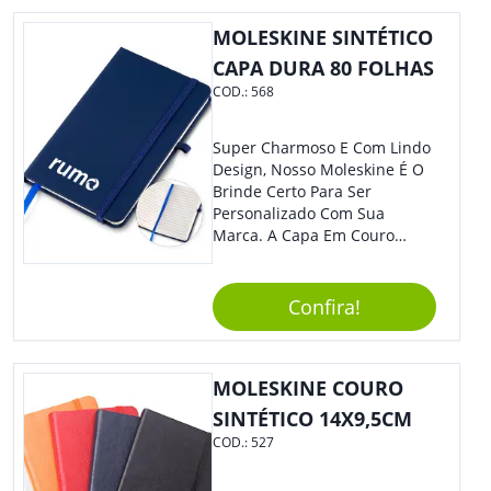
MOLESKINE SINTÉTICO
CAPA DURA 80 FOLHAS
COD.:
568
Super Charmoso E Com Lindo
Design, Nosso Moleskine É O
Brinde Certo Para Ser
Personalizado Com Sua
Marca. A Capa Em Couro
Sintético É Resistente, E O
Elástico Permite Maior
Segurança Ao Carregá-Lo.
Confira!
Ofereça A Seus Clientes E
Colaboradores, Sem Dúvidas
Eles Irão Adorar.
MOLESKINE COURO
SINTÉTICO 14X9,5CM
COD.:
527