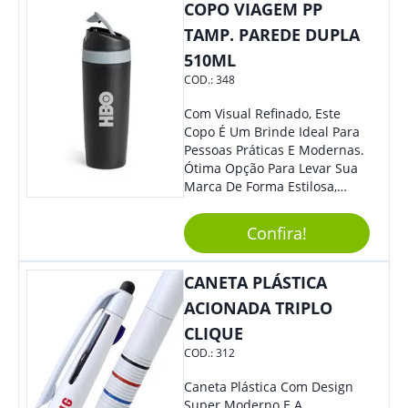
COPO VIAGEM PP
TAMP. PAREDE DUPLA
510ML
COD.:
348
Com Visual Refinado, Este
Copo É Um Brinde Ideal Para
Pessoas Práticas E Modernas.
Ótima Opção Para Levar Sua
Marca De Forma Estilosa,
Agregando Valor Para Sua
Empresa Em Eventos,
Confira!
Reuniões Corporativas Ou Até
Mesmo Para Presentear
Colaboradores.
CANETA PLÁSTICA
ACIONADA TRIPLO
CLIQUE
COD.:
312
Caneta Plástica Com Design
Super Moderno E A