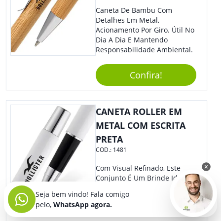
Caneta De Bambu Com
Detalhes Em Metal,
Acionamento Por Giro. Útil No
Dia A Dia E Mantendo
Responsabilidade Ambiental.
Confira!
CANETA ROLLER EM
METAL COM ESCRITA
PRETA
COD.:
1481
Com Visual Refinado, Este
Conjunto É Um Brinde Ideal
Para Pessoas Práticas E
Seja bem vindo! Fala comigo
Modernas. Ótima Opção Para
pelo,
WhatsApp agora.
Levar Sua Marca De Forma
Estilosa, Agregando Valor Para