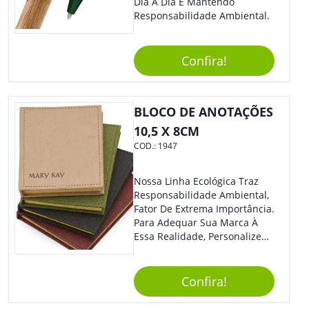
Dia A Dia E Mantendo
Responsabilidade Ambiental.
Confira!
BLOCO DE ANOTAÇÕES
10,5 X 8CM
COD.:
1947
Nossa Linha Ecológica Traz
Responsabilidade Ambiental,
Fator De Extrema Importância.
Para Adequar Sua Marca À
Essa Realidade, Personalize
Nosso Incrível Bloco De
Anotações Com Post-It E
Caneta. Elaborado A Partir De
Confira!
Material Reciclado, O Brinde
Também É Prático, Tornando-