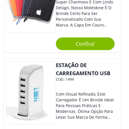
Super Charmoso E Com Lindo
Design, Nosso Moleskine É O
Brinde Certo Para Ser
Personalizado Com Sua
Marca. A Capa Em Couro
Sintético É Resistente, E O
Elástico Permite Maior
Segurança Ao Carregá-Lo.
Confira!
Ofereça A Seus Clientes E
Colaboradores, Sem Dúvidas
Eles Irão Adorar.
ESTAÇÃO DE
CARREGAMENTO USB
COD.:
1499
Com Visual Refinado, Este
Carregador É Um Brinde Ideal
Para Pessoas Práticas E
Modernas. Ótima Opção Para
Levar Sua Marca De Forma
Estilosa, Agregando Valor Para
Sua Empresa Em Eventos,