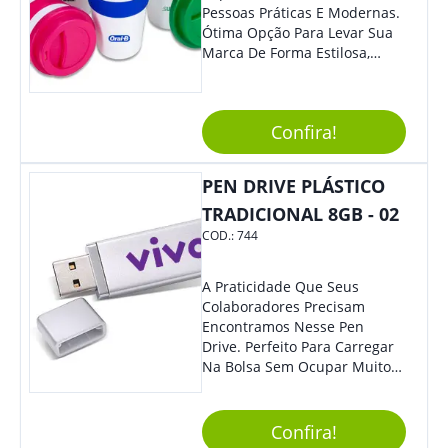
Pessoas Práticas E Modernas.
Ótima Opção Para Levar Sua
Marca De Forma Estilosa,
Agregando Valor Para Sua
Empresa Em Eventos,
Reuniões Corporativas Ou Até
Confira!
Mesmo Para Presentear
Colaboradores.
PEN DRIVE PLÁSTICO
TRADICIONAL 8GB - 02
COD.:
744
A Praticidade Que Seus
Colaboradores Precisam
Encontramos Nesse Pen
Drive. Perfeito Para Carregar
Na Bolsa Sem Ocupar Muito
Espaço E Carregar Para
Qualquer Lugar Todos Os
Arquivos Desejados. Ideal
Confira!
Para Oferecer Em Eventos E