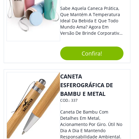
Sabe Aquela Caneca Prática,
Que Mantém A Temperatura
Ideal Da Bebida E Que Todo
Mundo Ama? Agora Em
Versão De Brinde Corporativo
Para Que Você Possa Levar
Sua Marca Com Muito Estilo E
Acrescentar Ainda Mais
Confira!
Praticidade À Eventos E Feiras
De Exposição.
CANETA
ESFEROGRÁFICA DE
BAMBU E METAL
COD.:
337
Caneta De Bambu Com
Detalhes Em Metal,
Acionamento Por Giro. Útil No
Dia A Dia E Mantendo
Responsabilidade Ambiental.