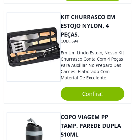
Eficiente E Ágil, Ideal Para
Quem Busca Praticidade No
KIT CHURRASCO EM
Dia A Dia. Personalize-O Com
Sua Marca E Tenha Ainda
ESTOJO NYLON, 4
Mais Destaque Em Eventos E
PEÇAS.
Feiras De Negócios.
COD.:
694
Em Um Lindo Estojo, Nosso Kit
Churrasco Conta Com 4 Peças
Para Auxiliar No Preparo Das
Carnes. Elaborado Com
Material De Excelente
Qualidade E Design
Tradicional, Sem Dúvidas É O
Confira!
Brinde Certo Para Todos Os
Públicos. Personalize-O Com
Sua Marca. Seus Clientes E
Colaboradores Com Certeza
COPO VIAGEM PP
Irão Adorar.
TAMP. PAREDE DUPLA
510ML