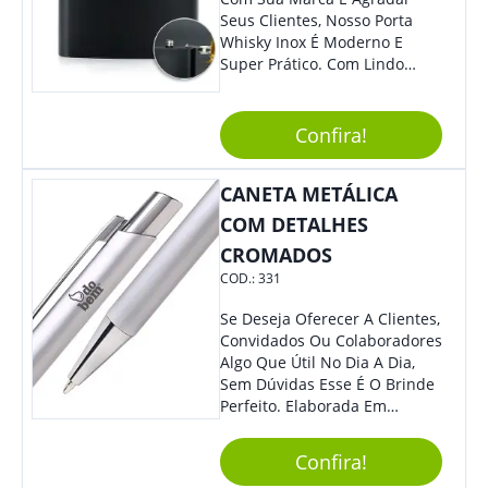
Seus Clientes, Nosso Porta
Whisky Inox É Moderno E
Super Prático. Com Lindo
Design, O Brinde Será O
Grande Diferencial Em
Eventos E Feiras Corporativas.
Confira!
CANETA METÁLICA
COM DETALHES
CROMADOS
COD.:
331
Se Deseja Oferecer A Clientes,
Convidados Ou Colaboradores
Algo Que Útil No Dia A Dia,
Sem Dúvidas Esse É O Brinde
Perfeito. Elaborada Em
Plástico Fosco E Resistente E
Com Detalhes Em Metal, Essa
Confira!
Incrível Caneta Esferográfica É