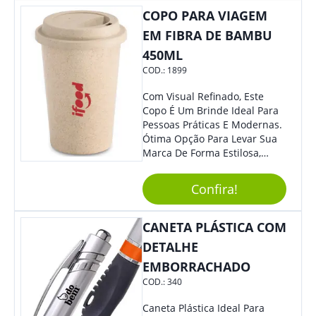
Colaboradores, Sem Dúvidas
COPO PARA VIAGEM
Eles Irão Adorar.
EM FIBRA DE BAMBU
450ML
COD.:
1899
Com Visual Refinado, Este
Copo É Um Brinde Ideal Para
Pessoas Práticas E Modernas.
Ótima Opção Para Levar Sua
Marca De Forma Estilosa,
Agregando Valor Para Sua
Empresa Em Eventos,
Confira!
Reuniões Corporativas Ou Até
Mesmo Para Presentear
Colaboradores.
CANETA PLÁSTICA COM
DETALHE
EMBORRACHADO
COD.:
340
Caneta Plástica Ideal Para