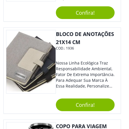
Confira!
BLOCO DE ANOTAÇÕES
21X14 CM
COD.:
1936
Nossa Linha Ecológica Traz
Responsabilidade Ambiental,
Fator De Extrema Importância.
Para Adequar Sua Marca À
Essa Realidade, Personalize
Nosso Incrível Bloco De
Anotações Com Post-It E
Caneta. Elaborado A Partir De
Confira!
Material Reciclado, O Brinde
Também É Prático, Tornando-
Se Assim Excelente Para Uso
COPO PARA VIAGEM
Cotidiano. Perfeito, Não É?!