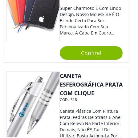
Resistente Garante Uma
Longa Vida Útil, Evitando
Super Charmoso E Com Lindo
Quebra Ou Danos. - Escrita
Design, Nosso Moleskine É O
Precisa: A Ponta Fina Permite
Brinde Certo Para Ser
Uma Escrita Uniforme E
Personalizado Com Sua
Legível Em Diversos Tipos De
Marca. A Capa Em Couro
Papel. Usos Sugeridos: -
Sintético É Resistente, E O
Anotações: Ideal Para Fazer
Elástico Permite Maior
Anotações Rápidas Durante
Segurança Ao Carregá-Lo.
Confira!
Reuniões, Aulas Ou Para
Ofereça A Seus Clientes E
Organização Do Dia A Dia. -
Colaboradores, Sem Dúvidas
Estudos: Perfeita Para
Eles Irão Adorar.
Destacar Informações
CANETA
Importantes Em Livros,
ESFEROGRÁFICA PRATA
Cadernos Ou Apostilas. -
COM CLIQUE
Assinaturas: Com Tinta De
Secagem Rápida, É Excelente
COD.:
318
Para Assinar Documentos E
Contratos Com Elegância E
Caneta Plástica Com Pintura
Segurança.
Prata, Pedras De Strass E Anel
Com Relevo Na Parte Inferior.
Demais, Não É?! Fácil De
Utilizar, Basta Acioná-La Por