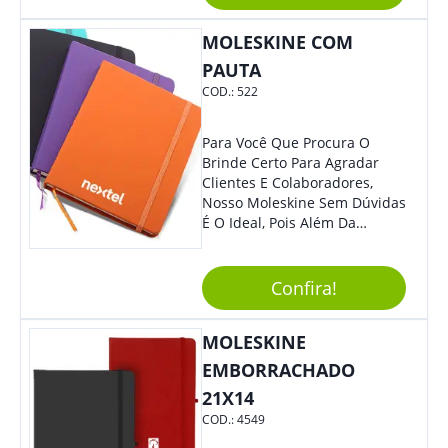
Buscam, E O Design É
Moderno, Destacando Ainda
MOLESKINE COM
Mais Sua Marca.
PAUTA
COD.:
522
Para Você Que Procura O
Brinde Certo Para Agradar
Clientes E Colaboradores,
Nosso Moleskine Sem Dúvidas
É O Ideal, Pois Além Da
Praticidade, Pode Ser
Utilizado Em Diversos
Momentos Do Dia.
Confira!
Personalize-O Com Sua Marca
E Tenha Ainda Mais Destaque
MOLESKINE
Em Feiras De Exposições E
Eventos Corporativos.
EMBORRACHADO
21X14
COD.:
4549