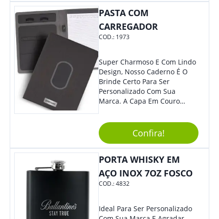
Mesmo Para Presentear
Colaboradores E Parceiros De
PASTA COM
Sua Empresa.
CARREGADOR
COD.:
1973
Super Charmoso E Com Lindo
Design, Nosso Caderno É O
Brinde Certo Para Ser
Personalizado Com Sua
Marca. A Capa Em Couro
Sintético É Resistente, E O
Elástico Permite Maior
Segurança Ao Carregá-Lo.
Confira!
Ofereça A Seus Clientes E
Colaboradores, Sem Dúvidas
PORTA WHISKY EM
Eles Irão Adorar.
AÇO INOX 7OZ FOSCO
COD.:
4832
Ideal Para Ser Personalizado
Com Sua Marca E Agradar