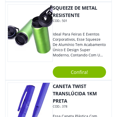
Acionada Na Por Clic Na Parte
Superior.
SQUEEZE DE METAL
RESISTENTE
COD.:
501
Ideal Para Feiras E Eventos
Corporativos, Esse Squeeze
De Alumínio Tem Acabamento
Único E Design Super
Moderno, Contando Com Uma
Tampa Plástica Que Não
Permite Vazamentos. Sem
Dúvidas É Um Brinde Prático
Confira!
Que Levará Sua Marca Com
Muito Estilo, Agradando À
CANETA TWIST
Todos.
TRANSLÚCIDA 1KM
PRETA
COD.:
378
Essa Caneta Plástica Com