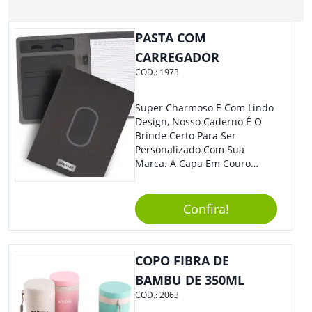
PASTA COM
CARREGADOR
COD.:
1973
Super Charmoso E Com Lindo
Design, Nosso Caderno É O
Brinde Certo Para Ser
Personalizado Com Sua
Marca. A Capa Em Couro
Sintético É Resistente, E O
Elástico Permite Maior
Segurança Ao Carregá-Lo.
Confira!
Ofereça A Seus Clientes E
Colaboradores, Sem Dúvidas
Eles Irão Adorar.
COPO FIBRA DE
BAMBU DE 350ML
COD.:
2063