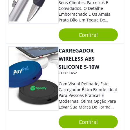
Seus Clientes, Parceiros E
Convidados. O Detalhe
Emborrachado E Os Ameis
Prata Dão Um Toque De
Modernidade À Peça.
Acionamento Por Clique.
Confira!
CARREGADOR
WIRELESS ABS
SILICONE 5-10W
COD.:
1452
Com Visual Refinado, Este
Carregador É Um Brinde Ideal
Para Pessoas Práticas E
Modernas. Ótima Opção Para
Levar Sua Marca De Forma
Estilosa, Agregando Valor Para
Sua Empresa Em Eventos,
Confira!
Reuniões Corporativas Ou Até