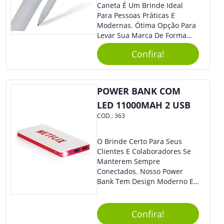
Caneta É Um Brinde Ideal
Para Pessoas Práticas E
Modernas. Ótima Opção Para
Levar Sua Marca De Forma
Estilosa, Agregando Valor Para
Confira!
Sua Empresa Em Eventos,
Reuniões Corporativas Ou Até
Mesmo Para Presentear
Colaboradores.
POWER BANK COM
LED 11000MAH 2 USB
COD.:
363
O Brinde Certo Para Seus
Clientes E Colaboradores Se
Manterem Sempre
Conectados. Nosso Power
Bank Tem Design Moderno E
Leve, Perfeito Para Carregar
Na Bolsa Ou Na Mochila.
Compatível Com Diversos
Confira!
Aparelhos, O Brinde É Super