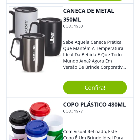
CANECA DE METAL
350ML
COD.:
1950
Sabe Aquela Caneca Prática,
Que Mantém A Temperatura
Ideal Da Bebida E Que Todo
Mundo Ama? Agora Em
Versão De Brinde Corporativo
Para Que Você Possa Levar
Sua Marca Com Muito Estilo E
Acrescentar Ainda Mais
Confira!
Praticidade À Eventos E Feiras
De Exposição.
COPO PLÁSTICO 480ML
COD.:
1977
Com Visual Refinado, Este
Copo É Um Brinde Ideal Para