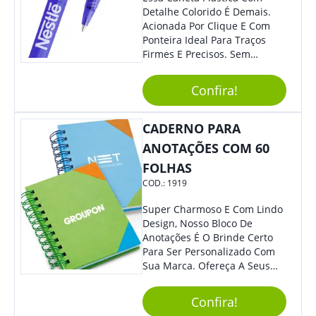
Detalhe Colorido É Demais.
Acionada Por Clique E Com
Ponteira Ideal Para Traços
Firmes E Precisos. Sem
Dúvidas É Um Excelente
Brinde Para Representar Sua
Confira!
Marca.
CADERNO PARA
ANOTAÇÕES COM 60
FOLHAS
COD.:
1919
Super Charmoso E Com Lindo
Design, Nosso Bloco De
Anotações É O Brinde Certo
Para Ser Personalizado Com
Sua Marca. Ofereça A Seus
Clientes E Colaboradores, Sem
Dúvidas Eles Irão Adorar.
Confira!