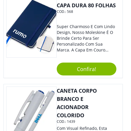
CAPA DURA 80 FOLHAS
COD.:
568
Super Charmoso E Com Lindo
Design, Nosso Moleskine É O
Brinde Certo Para Ser
Personalizado Com Sua
Marca. A Capa Em Couro
Sintético É Resistente, E O
Elástico Permite Maior
Segurança Ao Carregá-Lo.
Confira!
Ofereça A Seus Clientes E
Colaboradores, Sem Dúvidas
Eles Irão Adorar.
CANETA CORPO
BRANCO E
ACIONADOR
COLORIDO
COD.:
1439
Com Visual Refinado, Esta