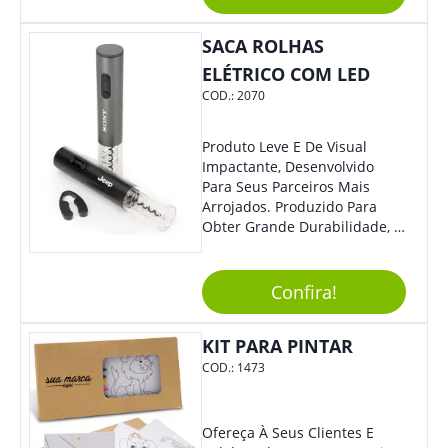
Adorar. Não Perca A Chance
De Personalizá-Lo
Especialmente Com Sua
SACA ROLHAS
Marca.
ELÉTRICO COM LED
COD.:
2070
Produto Leve E De Visual
Impactante, Desenvolvido
Para Seus Parceiros Mais
Arrojados. Produzido Para
Obter Grande Durabilidade, É
Uma Ótima Opção Para Levar
Sua Marca De Forma Estilosa,
Agregando Valor Para Sua
Confira!
Empresa Em Eventos.
KIT PARA PINTAR
COD.:
1473
Ofereça À Seus Clientes E