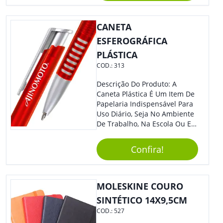
Tamanho Compacto, É
Perfeito Para Carregar Na
Bolsa Ou Na Mochila. É A
CANETA
Praticidade Que Todos
ESFEROGRÁFICA
Precisam Em Apenas Um
PLÁSTICA
Item! Demais, Não É?!
Personalize-O Com Sua Marca
COD.:
313
E Ofereça A Seus Clientes E
Colaboradores. Útil E
Descrição Do Produto: A
Funcional, Com Certeza Todo
Caneta Plástica É Um Item De
Mundo Irá Amar.
Papelaria Indispensável Para
Uso Diário, Seja No Ambiente
De Trabalho, Na Escola Ou Em
Casa. Feita De Plástico
Resistente, Possui Tinta De
Confira!
Qualidade Que Garante Uma
Escrita Suave E Sem Borrões.
Benefícios: - Praticidade: Leve
E Compacta, Pode Ser
MOLESKINE COURO
Facilmente Transportada Em
SINTÉTICO 14X9,5CM
Bolsas, Mochilas E Estojos. -
COD.:
527
Durabilidade: Sua Estrutura