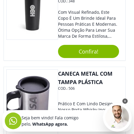
COD.:
348
Com Visual Refinado, Este
Copo É Um Brinde Ideal Para
Pessoas Práticas E Modernas.
Ótima Opção Para Levar Sua
Marca De Forma Estilosa,
Agregando Valor Para Sua
Empresa Em Eventos,
Confira!
Reuniões Corporativas Ou Até
Mesmo Para Presentear
Colaboradores.
CANECA METAL COM
TAMPA PLÁSTICA
COD.:
506
Prático E Com Lindo Design,
Nosso Porta Whisky Inox É
Ideal Para Personalizar Com
Seja bem vindo! Fala comigo
Sua Marca. A Grande
pelo,
WhatsApp agora.
Novidade Em Feiras De
Exposições E Eventos