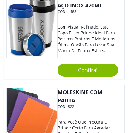
AÇO INOX 420ML
COD.:
1488
Com Visual Refinado, Este
Copo É Um Brinde Ideal Para
Pessoas Práticas E Modernas.
Ótima Opção Para Levar Sua
Marca De Forma Estilosa,
Agregando Valor Para Sua
Empresa Em Eventos,
Reuniões Corporativas Ou Até
Confira!
Mesmo Para Presentear
Colaboradores.
MOLESKINE COM
PAUTA
COD.:
522
Para Você Que Procura O
Brinde Certo Para Agradar