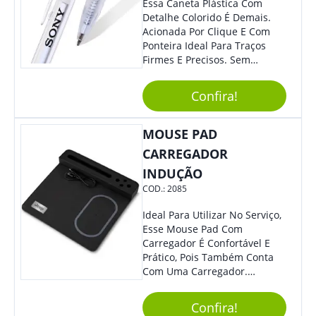
Essa Caneta Plástica Com
Detalhe Colorido É Demais.
Acionada Por Clique E Com
Ponteira Ideal Para Traços
Firmes E Precisos. Sem
Dúvidas É Um Excelente
Brinde Para Representar Sua
Confira!
Marca. Dimensões: 1.6 Cm X
14 Cm X 1.6 Cm
MOUSE PAD
CARREGADOR
INDUÇÃO
COD.:
2085
Ideal Para Utilizar No Serviço,
Esse Mouse Pad Com
Carregador É Confortável E
Prático, Pois Também Conta
Com Uma Carregador.
Demais, Não É?! O Material É
Resistente, Com A Qualidade
Confira!
Que Os Colaboradores