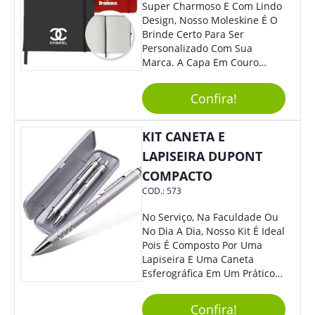
Super Charmoso E Com Lindo
Design, Nosso Moleskine É O
Brinde Certo Para Ser
Personalizado Com Sua
Marca. A Capa Em Couro
Sintético É Resistente, E O
Elástico Permite Ter Maior
Confira!
Segurança Ao Carregá-Lo.
Ofereça A Seus Clientes E
Colaboradores, Sem Dúvidas
KIT CANETA E
Eles Irão Adorar.
LAPISEIRA DUPONT
COMPACTO
COD.:
573
No Serviço, Na Faculdade Ou
No Dia A Dia, Nosso Kit É Ideal
Pois É Composto Por Uma
Lapiseira E Uma Caneta
Esferográfica Em Um Prático
Estojo. Sem Dúvidas Seus
Clientes E Colaboradores Irão
Confira!