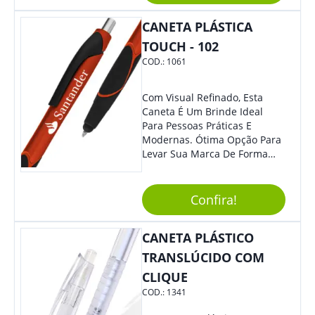
Feiras De Exposições.
CANETA PLÁSTICA
TOUCH - 102
COD.:
1061
Com Visual Refinado, Esta
Caneta É Um Brinde Ideal
Para Pessoas Práticas E
Modernas. Ótima Opção Para
Levar Sua Marca De Forma
Estilosa, Agregando Valor Para
Sua Empresa Em Eventos,
Reuniões Corporativas Ou Até
Confira!
Mesmo Para Presentear
Colaboradores E Parceiros De
CANETA PLÁSTICO
Sua Empresa.
TRANSLÚCIDO COM
CLIQUE
COD.:
1341