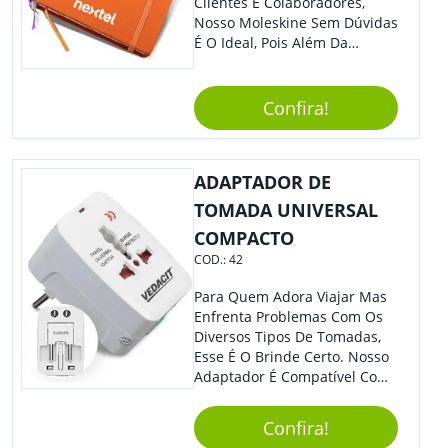
Clientes E Colaboradores,
Nosso Moleskine Sem Dúvidas
É O Ideal, Pois Além Da
Praticidade, Pode Ser
Utilizado Em Diversos
Momentos Do Dia.
Confira!
Personalize-O Com Sua Marca
E Tenha Ainda Mais Destaque
Em Feiras De Exposições E
ADAPTADOR DE
Eventos Corporativos.
TOMADA UNIVERSAL
COMPACTO
COD.:
42
Para Quem Adora Viajar Mas
Enfrenta Problemas Com Os
Diversos Tipos De Tomadas,
Esse É O Brinde Certo. Nosso
Adaptador É Compatível Com
Mais De 150 Padrões De
Diferentes Países E Com
Confira!
Todas As Tensões. Em