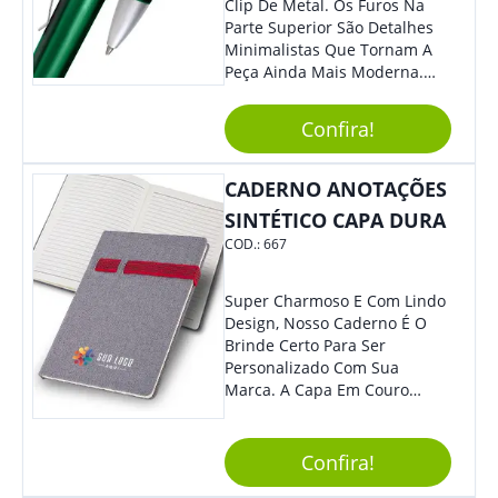
Clip De Metal. Os Furos Na
Parte Superior São Detalhes
Minimalistas Que Tornam A
Peça Ainda Mais Moderna.
Ideal Para Diversas Ocasiões
Em Que Deseja Presentear
Confira!
Seus Convidados E Clientes.
Acionamento Por Clic.
CADERNO ANOTAÇÕES
SINTÉTICO CAPA DURA
COD.:
667
Super Charmoso E Com Lindo
Design, Nosso Caderno É O
Brinde Certo Para Ser
Personalizado Com Sua
Marca. A Capa Em Couro
Sintético É Resistente, E O
Elástico Permite Maior
Segurança Ao Carregá-Lo.
Confira!
Ofereça A Seus Clientes E