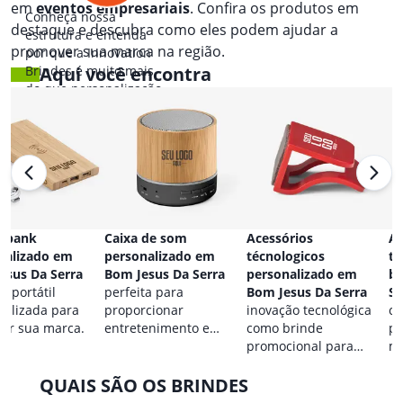
em
eventos empresariais
. Confira os produtos em
Conheça nossa
destaque e descubra como eles podem ajudar a
estrutura e entenda
promover sua marca na região.
por que a Innovation
Brindes é muito mais
Aqui você encontra
do que personalização.
 bank
Caixa de som
Acessórios
Ac
nalizado em
personalizado em
técnologicos
ta
esus Da Serra
Bom Jesus Da Serra
personalizado em
br
a portátil
perfeita para
Bom Jesus Da Serra
Se
nalizada para
proporcionar
inovação tecnológica
co
car sua marca.
entretenimento e
como brinde
pa
destacar sua marca em
promocional para
ma
qualquer ocasião.
eventos.
QUAIS SÃO OS BRINDES