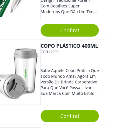
Design Tradicional Porém
Com Detalhes Super
Modernos Que Dão Um Toque
De Charme Na Peça.
Confira!
COPO PLÁSTICO 400ML
COD.:
2090
Sabe Aquele Copo Prático Que
Todo Mundo Ama? Agora Em
Versão De Brinde Corporativo
Para Que Você Possa Levar
Sua Marca Com Muito Estilo E
Acrescentar Ainda Mais
Praticidade À Eventos E Feiras
De Exposição.
Confira!