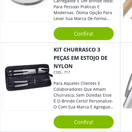
Carregador É Um Brinde Ideal
Para Pessoas Práticas E
Modernas. Ótima Opção Para
Levar Sua Marca De Forma
Estilosa, Agregando Valor Para
Sua Empresa Em Eventos,
Confira!
Reuniões Corporativas Ou Até
Mesmo Para Presentear
Colaboradores E Parceiros De
KIT CHURRASCO 3
Sua Empresa.
PEÇAS EM ESTOJO DE
NYLON
COD.:
717
Para Aqueles Clientes E
Colaboradores Que Amam
Churrasco, Sem Dúvidas Esse
É O Brinde Certo! Personalize-
O Com Sua Marca E Agregue
Ainda Mais Visibilidade. O Kit
É Composto Por 3 Peças Para
Confira!
O Auxílio No Preparo De
Carnes, Em Um Lindo Estojo. É