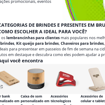
 ações promocionais, eventos
CATEGORIAS DE BRINDES E PRESENTES EM B
COMO ESCOLHER A IDEAL PARA VOCÊ?
e os
lembrancinhas para clientes
mais populares nos mel
 brindes
,
Kit queijo para brindes
,
Chaveiros para brindes
ideais para presentear em passeios de fim de semana na c
utos em destaque e descubra como eles podem ajudar a pr
Aqui você encontra
r bank
Caixa de som
Acessórios
Acessórios de
nalizado em
personalizado em
técnologicos
celular e tablet