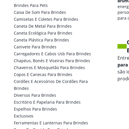
Brumado
Brum
Brindes Para Pets
qualidade de som
energi
Caixa De Som Para Brindes
personalizada
perso
para seus eventos.
para 
Camisetas E Coletes Para Brindes
marca
Caneta De Metal Para Brindes
Caneta Ecológica Para Brindes
Caneta Plástica Para Brindes
Canivete Para Brindes
Carregadores E Cabos Usb Para Brindes
Entr
Chapéus, Bonés E Viseiras Para Brindes
para
Chaveiros E Mosquetão Para Brindes
são 
Copos E Canecas Para Brindes
prod
Cordões E Acessórios De Cordões Para
Brindes
Diversos Para Brindes
Escritório E Papelaria Para Brindes
Espelhos Para Brindes
Exclusivos
Ferramentas E Lanternas Para Brindes