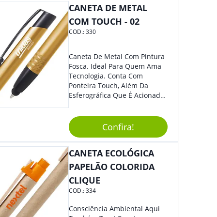
CANETA DE METAL
COM TOUCH - 02
COD.:
330
Caneta De Metal Com Pintura
Fosca. Ideal Para Quem Ama
Tecnologia. Conta Com
Ponteira Touch, Além Da
Esferográfica Que É Acionada
Por Clique. Design Tradicional
Com Elegância E
Modernidade Na Medida
Confira!
Exata.
CANETA ECOLÓGICA
PAPELÃO COLORIDA
CLIQUE
COD.:
334
Consciência Ambiental Aqui