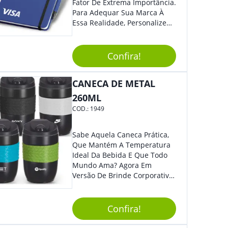
Fator De Extrema Importância.
Para Adequar Sua Marca À
Essa Realidade, Personalize
Nosso Incrível Bloco De
Anotações Com Post-It E
Caneta. Elaborado A Partir De
Confira!
Material Reciclado, O Brinde
Também É Prático, Tornando-
CANECA DE METAL
Se Assim Excelente Para Uso
Cotidiano. Perfeito, Não É?!
260ML
COD.:
1949
Sabe Aquela Caneca Prática,
Que Mantém A Temperatura
Ideal Da Bebida E Que Todo
Mundo Ama? Agora Em
Versão De Brinde Corporativo
Para Que Você Possa Levar
Sua Marca Com Muito Estilo E
Acrescentar Ainda Mais
Confira!
Praticidade À Eventos E Feiras
De Exposição.