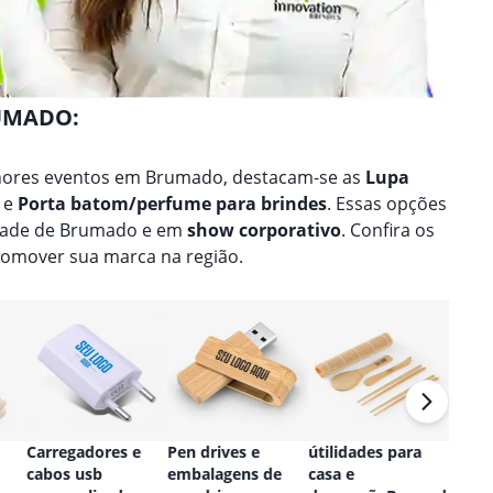
RUMADO:
hores eventos em Brumado, destacam-se as
Lupa
, e
Porta batom/perfume para brindes
. Essas opções
idade de Brumado e em
show corporativo
. Confira os
omover sua marca na região.
Carregadores e
Pen drives e
útilidades para
Relóg
cabos usb
embalagens de
casa e
perso