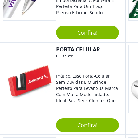
Emborrachada. A Ponteira É
Perfeita Para Um Traço
Preciso E Firme, Sendo
Acionada Por Clique.
Tradicional Porém Com
Design Minimalista Que Faz
Confira!
Toda Diferença.
PORTA CELULAR
COD.:
358
Prático, Esse Porta-Celular
Sem Dúvidas É O Brinde
Perfeito Para Levar Sua Marca
Com Muita Modernidade.
Ideal Para Seus Clientes Que
Adoram Praticidade No Dia A
Dia. Com Design Tradicional,
Sua Empresa Terá O Grande
Confira!
Destaque Merecido.