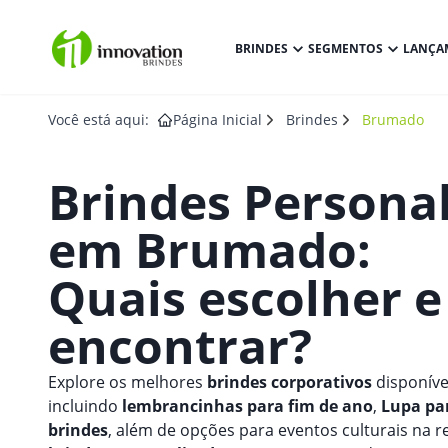
BRINDES
SEGMENTOS
LANÇA
Você está aqui:
Página Inicial
Brindes
Brumado
Brindes Persona
em
Brumado
:
Quais escolher 
encontrar?
Explore os melhores
brindes corporativos
disponíve
incluindo
lembrancinhas para fim de ano
,
Lupa pa
brindes
, além de opções para eventos culturais na