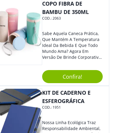
COPO FIBRA DE
BAMBU DE 350ML
COD.:
2063
Sabe Aquela Caneca Prática,
Que Mantém A Temperatura
Ideal Da Bebida E Que Todo
Mundo Ama? Agora Em
Versão De Brinde Corporativo
Para Que Você Possa Levar
Sua Marca Com Muito Estilo E
Acrescentar Ainda Mais
Confira!
Praticidade À Eventos E Feiras
De Exposição.
KIT DE CADERNO E
ESFEROGRÁFICA
COD.:
1951
Nossa Linha Ecológica Traz
Responsabilidade Ambiental,