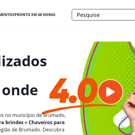
MENTOS
PRONTO EM 48 HORAS
lizados
e onde
is no município de Brumado,
ra brindes
e
Chaveiros para
 região de Brumado. Descubra