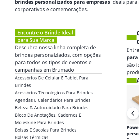
brindes personalizados para empresas
ideais para
corporativos e comemorações.
Encontre o Brinde Ideal
para Sua Marca
Descubra nossa linha completa de
Entr
brindes personalziados, com opções
para
para todos os tipos de eventos e
são 
campanhas em
Brumado
prod
Acessórios De Celular E Tablet Para
Brindes
Acessórios Técnologicos Para Brindes
Agendas E Calendários Para Brindes
Beleza & Autocuidado Para Brindes
Bloco De Anotações, Cadernos E
Moleskine Para Brindes
Fones de ouvido
Powe
Bolsas E Sacolas Para Brindes
personalizado em
perso
Bolsas Térmicas