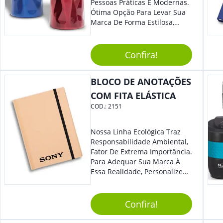
Pessoas Práticas E Modernas.
Ótima Opção Para Levar Sua
Marca De Forma Estilosa,
Agregando Valor Para Sua
Empresa Em Eventos,
Reuniões Corporativas Ou Até
Confira!
Mesmo Para Presentear
Colaboradores.
BLOCO DE ANOTAÇÕES
COM FITA ELÁSTICA
COD.:
2151
Nossa Linha Ecológica Traz
Responsabilidade Ambiental,
Fator De Extrema Importância.
Para Adequar Sua Marca À
Essa Realidade, Personalize
Nosso Incrível Bloco De
Anotações Com Post-It E
Caneta. Elaborado A Partir De
Confira!
Material Reciclado, O Brinde
Também É Prático, Tornando-