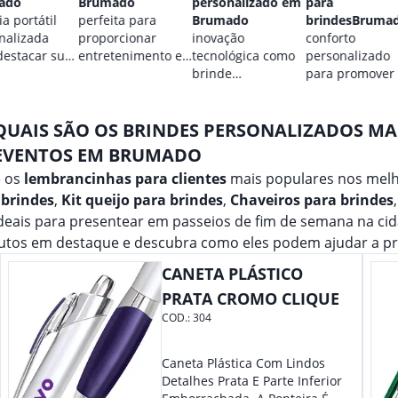
ado
Brumado
personalizado em
para
a portátil
perfeita para
Brumado
brindesBruma
nalizada
proporcionar
inovação
conforto
destacar sua
entretenimento e
tecnológica como
personalizado
.
destacar sua
brinde
para promover
marca em
promocional para
marca.
qualquer ocasião.
eventos.
QUAIS SÃO OS BRINDES PERSONALIZADOS M
EVENTOS EM BRUMADO
e os
lembrancinhas para clientes
mais populares nos mel
 brindes
,
Kit queijo para brindes
,
Chaveiros para brindes
ideais para presentear em passeios de fim de semana na c
utos em destaque e descubra como eles podem ajudar a pr
CANETA PLÁSTICO
PRATA CROMO CLIQUE
COD.:
304
Caneta Plástica Com Lindos
Detalhes Prata E Parte Inferior