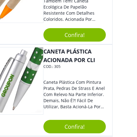
Também Tem! Caneta
Ecológica De Papelão
Resistente Com Detalhes
Coloridos. Acionada Por
Clique, É Fácil De Ser Utilizada
E Tem Ponteira Firme, Ideal
Confira!
Para Traços Precisos.
CANETA PLÁSTICA
ACIONADA POR CLI
COD.:
305
Caneta Plástica Com Pintura
Prata, Pedras De Strass E Anel
Com Relevo Na Parte Inferior.
Demais, Não É?! Fácil De
Utilizar, Basta Acioná-La Por
Clic.
Confira!