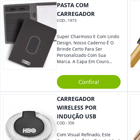
PASTA COM
Se Assim Excelente Para Uso
Cotidiano. Perfeito, Não É?!
CARREGADOR
COD.:
1973
Super Charmoso E Com Lindo
Design, Nosso Caderno É O
Brinde Certo Para Ser
Personalizado Com Sua
Marca. A Capa Em Couro
Sintético É Resistente, E O
Elástico Permite Maior
Segurança Ao Carregá-Lo.
Confira!
Ofereça A Seus Clientes E
Colaboradores, Sem Dúvidas
CARREGADOR
Eles Irão Adorar.
WIRELESS POR
INDUÇÃO USB
COD.:
356
Com Visual Refinado, Este