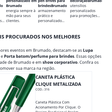
personalizado em
pen drives para
decoraçãoBrumado
Brum
do
Brumado
brindesBrumado
utensílios
estilo
energia sempre à
armazenamento
personalizados
perso
mão para seus
prático e
para promoções
para 
 sua
clientes.
personalizado
culinárias.
marca
para seus dados.
AIS PROCURADOS NOS MELHORES
hores eventos em Brumado, destacam-se as
Lupa
, e
Porta batom/perfume para brindes
. Essas opções
idade de Brumado e em
show corporativo
. Confira os
omover sua marca na região.
CANETA PLÁSTICA
CLIQUE METALIZADA
COD.:
316
Caneta Plástica Com
Acionamento Por Clique. O