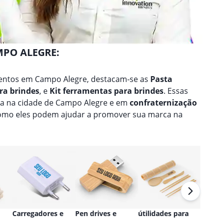
MPO ALEGRE:
entos em Campo Alegre, destacam-se as
Pasta
ra brindes
, e
Kit ferramentas para brindes
. Essas
na na cidade de Campo Alegre e em
confraternização
como eles podem ajudar a promover sua marca na
Carregadores e
Pen drives e
útilidades para
Relóg