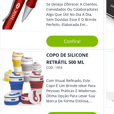
Se Deseja Oferecer A Clientes,
Convidados Ou Colaboradores
Algo Que Útil No Dia A Dia,
Sem Dúvidas Esse É O Brinde
Perfeito. Elaborada Em
Plástico Fosco E Resistente E
Com Detalhes Em Metal, Essa
Incrível Caneta Esferográfica É
Confira!
Acionada Na Por Clic Na Parte
Superior.
COPO DE SILICONE
RETRÁTIL 500 ML
COD.:
1954
Com Visual Refinado, Este
Copo É Um Brinde Ideal Para
Pessoas Práticas E Modernas.
Ótima Opção Para Levar Sua
Marca De Forma Estilosa,
Agregando Valor Para Sua
Empresa Em Eventos,