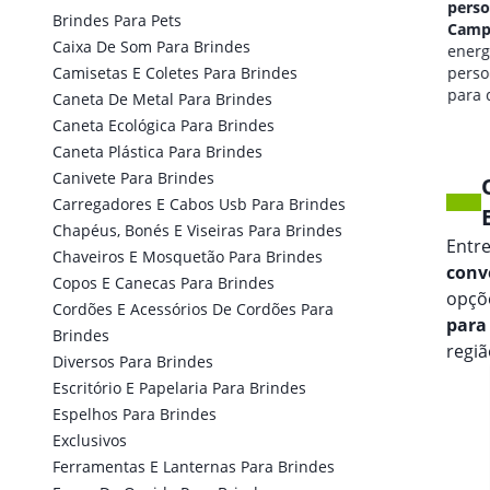
personalizado em
perso
Brindes Para Pets
Campo Alegre
Camp
Caixa De Som Para Brindes
qualidade de som
energi
Camisetas E Coletes Para Brindes
personalizada
perso
para seus eventos.
para 
Caneta De Metal Para Brindes
marca
Caneta Ecológica Para Brindes
Caneta Plástica Para Brindes
Canivete Para Brindes
Carregadores E Cabos Usb Para Brindes
Chapéus, Bonés E Viseiras Para Brindes
Entr
Chaveiros E Mosquetão Para Brindes
conv
Copos E Canecas Para Brindes
opçõ
Cordões E Acessórios De Cordões Para
para
Brindes
regiã
Diversos Para Brindes
Escritório E Papelaria Para Brindes
Espelhos Para Brindes
Exclusivos
Ferramentas E Lanternas Para Brindes