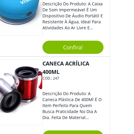
Descrição Do Produto: A Caixa
De Som Impermeável É Um
Dispositivo De Áudio Portátil E
Resistente À Água, Ideal Para
Atividades Ao Ar Livre E
Ambientes Úmidos. Com
Design Compacto E Durável,
Essa Caixa De Som Reproduz
Confira!
Um Som Claro E Potente,
Proporcionando Uma
CANECA ACRÍLICA
Experiência Musical De Alta
Qualidade Em Qualquer
400ML
Lugar. Benefícios: Além De
COD.:
247
Ser Resistente À Água, A Caixa
De Som Impermeável É Fácil
De Transportar, Possui Bateria
Descrição Do Produto: A
De Longa Duração E Conexão
Caneca Plástica De 400Ml É O
Bluetooth, Permitindo Que
Item Perfeito Para Quem
Você Conecte Seu Dispositivo
Busca Praticidade No Dia A
De Forma Prática E Sem Fios.
Dia. Feita De Material
A Qualidade Do Som Não É
Resistente E Durável, Essa
Prejudicada Mesmo Em
Caneca É Ideal Para Ser