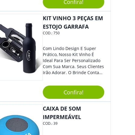
Confira!
Anotações Rápidas Durante
Marca.
Reuniões, Aulas Ou Para
Organização Do Dia A Dia. -
KIT VINHO 3 PEÇAS EM
Estudos: Perfeita Para
ESTOJO GARRAFA
Destacar Informações
COD.:
750
Importantes Em Livros,
Cadernos Ou Apostilas. -
Assinaturas: Com Tinta De
Com Lindo Design E Super
Secagem Rápida, É Excelente
Prático, Nosso Kit Vinho É
Para Assinar Documentos E
Ideal Para Ser Personalizado
Contratos Com Elegância E
Com Sua Marca. Seus Clientes
Segurança.
Irão Adorar. O Brinde Conta
Com 3 Peças Em Um Lindo
Estojo Emborrachado. Demais,
Não É?!
Confira!
CAIXA DE SOM
IMPERMEÁVEL
COD.:
39