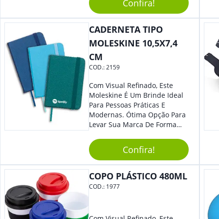
Acrescentar Ainda Mais
Confira!
Praticidade À Eventos E Feiras
De Exposição.
CADERNETA TIPO
MOLESKINE 10,5X7,4
CM
COD.:
2159
Com Visual Refinado, Este
Moleskine É Um Brinde Ideal
Para Pessoas Práticas E
Modernas. Ótima Opção Para
Levar Sua Marca De Forma
Estilosa, Agregando Valor Para
Sua Empresa Em Eventos,
Confira!
Reuniões Corporativas Ou Até
Mesmo Para Presentear
Colaboradores E Parceiros De
COPO PLÁSTICO 480ML
Sua Empresa.
COD.:
1977
Com Visual Refinado, Este