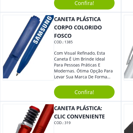
Segurança Ao Carregá-Lo.
Confira!
Ofereça A Seus Clientes E
Colaboradores, Sem Dúvidas
CANETA PLÁSTICA
Eles Irão Adorar.
CORPO COLORIDO
FOSCO
COD.:
1385
Com Visual Refinado, Esta
Caneta É Um Brinde Ideal
Para Pessoas Práticas E
Modernas. Ótima Opção Para
Levar Sua Marca De Forma
Estilosa, Agregando Valor Para
Sua Empresa Em Eventos,
Confira!
Reuniões Corporativas Ou Até
Mesmo Para Presentear
Colaboradores.
CANETA PLÁSTICA:
CLIC CONVENIENTE
COD.:
319