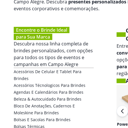
Campo Alegre. Descubra
presentes personalizados
eventos corporativos e comemorações.
Encontre o Brinde Ideal
para Sua Marca
Descubra nossa linha completa de
Entr
brindes personalziados, com opções
conv
para todos os tipos de eventos e
opçõ
campanhas em
Campo Alegre
para
Acessórios De Celular E Tablet Para
regiã
Brindes
Acessórios Técnologicos Para Brindes
Agendas E Calendários Para Brindes
Beleza & Autocuidado Para Brindes
Bloco De Anotações, Cadernos E
Moleskine Para Brindes
Bolsas E Sacolas Para Brindes
Fones de ouvido
Powe
Bolsas Térmicas