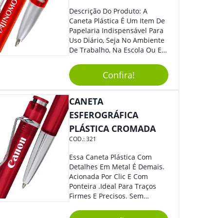
Descrição Do Produto: A
Caneta Plástica É Um Item De
Papelaria Indispensável Para
Uso Diário, Seja No Ambiente
De Trabalho, Na Escola Ou Em
Casa. Feita De Plástico
Resistente, Possui Tinta De
Confira!
Qualidade Que Garante Uma
Escrita Suave E Sem Borrões.
Benefícios: - Praticidade: Leve
CANETA
E Compacta, Pode Ser
ESFEROGRÁFICA
Facilmente Transportada Em
PLÁSTICA CROMADA
Bolsas, Mochilas E Estojos. -
Durabilidade: Sua Estrutura
COD.:
321
Resistente Garante Uma
Longa Vida Útil, Evitando
Essa Caneta Plástica Com
Quebra Ou Danos. - Escrita
Detalhes Em Metal É Demais.
Precisa: A Ponta Fina Permite
Acionada Por Clic E Com
Uma Escrita Uniforme E
Ponteira .Ideal Para Traços
Legível Em Diversos Tipos De
Firmes E Precisos. Sem
Papel. Usos Sugeridos: -
Dúvidas É Um Excelente
Anotações: Ideal Para Fazer
Brinde Para Representar Sua