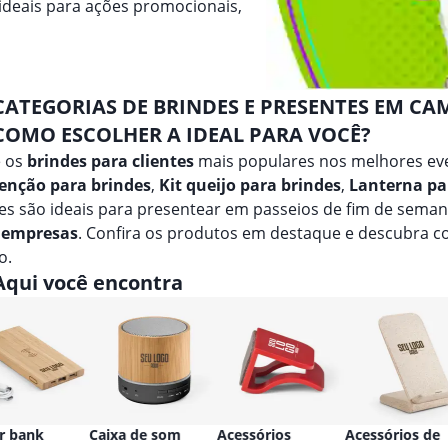
ideais para ações promocionais,
CATEGORIAS DE BRINDES E PRESENTES EM CA
COMO ESCOLHER A IDEAL PARA VOCÊ?
e os
brindes para clientes
mais populares nos melhores ev
enção para brindes
,
Kit queijo para brindes
,
Lanterna pa
es são ideais para presentear em passeios de fim de sema
 empresas
. Confira os produtos em destaque e descubra 
o.
Aqui você encontra
r bank
Caixa de som
Acessórios
Acessórios de