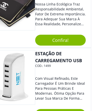
Prática E Funcional Para Suas
Nossa Linha Ecológica Traz
Bebidas Favoritas!
Responsabilidade Ambiental,
Fator De Extrema Importância.
Para Adequar Sua Marca À
Essa Realidade, Personalize
Nosso Incrível Bloco De
Anotações Com Post-It E
Caneta. Elaborado A Partir De
Confira!
Material Reciclado, O Brinde
Também É Prático, Tornando-
ESTAÇÃO DE
Se Assim Excelente Para Uso
Cotidiano. Perfeito, Não É?!
CARREGAMENTO USB
COD.:
1499
Com Visual Refinado, Este
Carregador É Um Brinde Ideal
Para Pessoas Práticas E
Modernas. Ótima Opção Para
Levar Sua Marca De Forma
Estilosa, Agregando Valor Para
Sua Empresa Em Eventos,