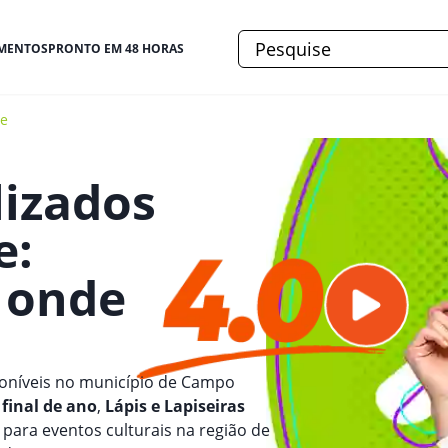
MENTOS
PRONTO EM 48 HORAS
re
lizados
e
:
e onde
oníveis no município de Campo
final de ano
,
Lápis e Lapiseiras
para eventos culturais na região de