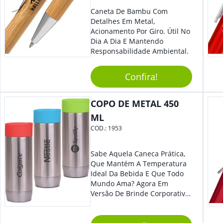
Caneta De Bambu Com
Detalhes Em Metal,
Acionamento Por Giro. Útil No
Dia A Dia E Mantendo
Responsabilidade Ambiental.
Confira!
COPO DE METAL 450
ML
COD.:
1953
Sabe Aquela Caneca Prática,
Que Mantém A Temperatura
Ideal Da Bebida E Que Todo
Mundo Ama? Agora Em
Versão De Brinde Corporativo
Para Que Você Possa Levar
Sua Marca Com Muito Estilo E