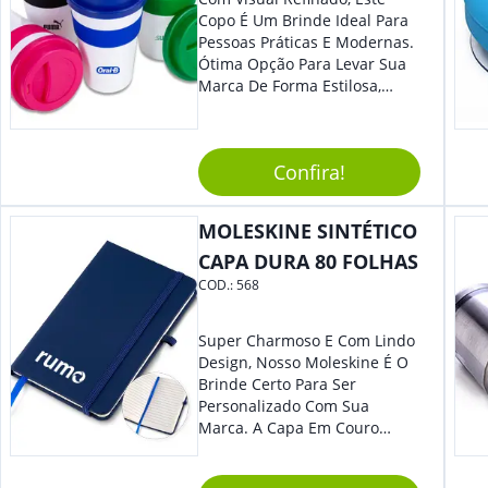
Copo É Um Brinde Ideal Para
Pessoas Práticas E Modernas.
Ótima Opção Para Levar Sua
Marca De Forma Estilosa,
Agregando Valor Para Sua
Empresa Em Eventos,
Reuniões Corporativas Ou Até
Confira!
Mesmo Para Presentear
Colaboradores.
MOLESKINE SINTÉTICO
CAPA DURA 80 FOLHAS
COD.:
568
Super Charmoso E Com Lindo
Design, Nosso Moleskine É O
Brinde Certo Para Ser
Personalizado Com Sua
Marca. A Capa Em Couro
Sintético É Resistente, E O
Elástico Permite Maior