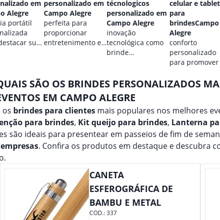
nalizado em
personalizado em
técnologicos
celular e tablet
o Alegre
Campo Alegre
personalizado em
para
a portátil
perfeita para
Campo Alegre
brindesCampo
nalizada
proporcionar
inovação
Alegre
destacar sua
entretenimento e
tecnológica como
conforto
.
destacar sua
brinde
personalizado
marca em
promocional para
para promover
qualquer ocasião.
eventos.
marca.
QUAIS SÃO OS BRINDES PERSONALIZADOS M
EVENTOS EM CAMPO ALEGRE
e os
brindes para clientes
mais populares nos melhores ev
enção para brindes
,
Kit queijo para brindes
,
Lanterna pa
es são ideais para presentear em passeios de fim de sema
 empresas
. Confira os produtos em destaque e descubra 
o.
CANETA
ESFEROGRÁFICA DE
BAMBU E METAL
COD.:
337