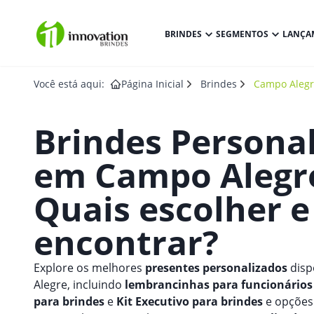
BRINDES
SEGMENTOS
LANÇA
Você está aqui:
Página Inicial
Brindes
Campo Aleg
Brindes Persona
em
Campo Alegr
Quais escolher 
encontrar?
Explore os melhores
presentes personalizados
disp
Alegre, incluindo
lembrancinhas para funcionários 
para brindes
e
Kit Executivo para brindes
e opções 