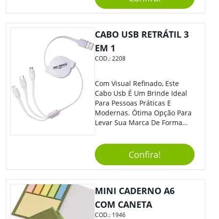
Perfeita Para Diversas
Ocasiões Do Dia A Dia.
CABO USB RETRÁTIL 3
EM 1
COD.:
2208
Com Visual Refinado, Este
Cabo Usb É Um Brinde Ideal
Para Pessoas Práticas E
Modernas. Ótima Opção Para
Levar Sua Marca De Forma
Estilosa, Agregando Valor Para
Sua Empresa Em Eventos,
Reuniões Corporativas Ou Até
Confira!
Mesmo Para Presentear
Colaboradores E Parceiros De
Sua Empresa.
MINI CADERNO A6
COM CANETA
COD.:
1946