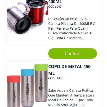
400ML
COD.:
247
Descrição Do Produto: A
Caneca Plástica De 400Ml É O
Item Perfeito Para Quem
Busca Praticidade No Dia A
Dia. Feita De Material
Resistente E Durável, Essa
Caneca É Ideal Para Ser
Utilizada Em Casa, No
Confira!
Trabalho Ou Em Qualquer
Outra Atividade Do Seu
COPO DE METAL 450
Cotidiano. Benefícios: -
Capacidade De 400Ml, Ideal
ML
Para Diferentes Tipos De
COD.:
1953
Bebidas Quentes Ou Frias. -
Leve E Fácil De Transportar,
Podendo Ser Levada Para
Sabe Aquela Caneca Prática,
Qualquer Lugar. - Material
Que Mantém A Temperatura
Plástico De Alta Qualidade,
Ideal Da Bebida E Que Todo
Resistente A Quedas E Não
Mundo Ama? Agora Em