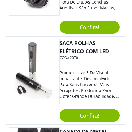
Hora Do Dia. As Conchas
Auditivas São Super Macias,
Proporcionando Assim Maior
Conforto Ao Utilizá-Lo. Com
Entrada Para Mini Sd Cartão
Confira!
De Memória, Bateria Interna
Recarregável E Botões De
SACA ROLHAS
Volume, Avanço, Retrocesso E
Para Atender Ligações, O
ELÉTRICO COM LED
Brinde Ainda É Compatível
COD.:
2070
Com Diversos Aparelhos.
Demais, Não É?! O Design
Moderno Acrescenta Ainda
Produto Leve E De Visual
Mais Charme, O Que
Impactante, Desenvolvido
Certamente Agregará Grande
Para Seus Parceiros Mais
Destaque À Sua Marca.
Arrojados. Produzido Para
Obter Grande Durabilidade, É
Uma Ótima Opção Para Levar
Sua Marca De Forma Estilosa,
Agregando Valor Para Sua
Confira!
Empresa Em Eventos.
CANECA DE METAL