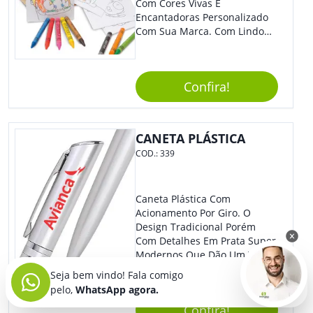
Com Cores Vivas E
Encantadoras Personalizado
Com Sua Marca. Com Lindo
Design, O Brinde É Versátil
Para Diversas Ocasiões.
Perfeito, Não É?!
Confira!
CANETA PLÁSTICA
COD.:
339
Caneta Plástica Com
Acionamento Por Giro. O
Design Tradicional Porém
Com Detalhes Em Prata Super
Modernos Que Dão Um Toque
De Charme Na Peça.
Seja bem vindo! Fala comigo
pelo,
WhatsApp agora.
Confira!