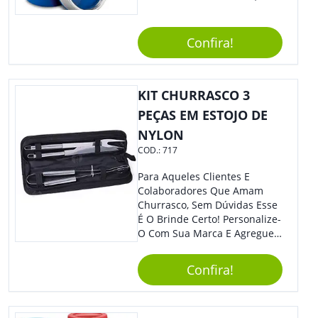
Agregando Valor Para Sua
Empresa Em Eventos,
Reuniões Corporativas Ou Até
Confira!
Mesmo Para Presentear
Colaboradores.
KIT CHURRASCO 3
PEÇAS EM ESTOJO DE
NYLON
COD.:
717
Para Aqueles Clientes E
Colaboradores Que Amam
Churrasco, Sem Dúvidas Esse
É O Brinde Certo! Personalize-
O Com Sua Marca E Agregue
Ainda Mais Visibilidade. O Kit
É Composto Por 3 Peças Para
Confira!
O Auxílio No Preparo De
Carnes, Em Um Lindo Estojo. É
A Garantia De Sucesso Para