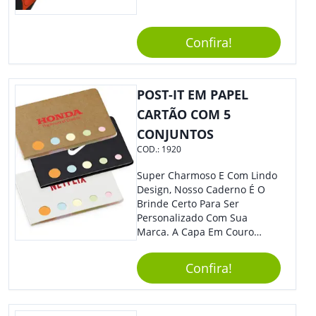
Estilosa, Agregando Valor Para
Sua Empresa Em Eventos,
Reuniões Corporativas Ou Até
Confira!
Mesmo Para Presentear
Colaboradores E Parceiros De
Sua Empresa.
POST-IT EM PAPEL
CARTÃO COM 5
CONJUNTOS
COD.:
1920
Super Charmoso E Com Lindo
Design, Nosso Caderno É O
Brinde Certo Para Ser
Personalizado Com Sua
Marca. A Capa Em Couro
Sintético É Resistente, E O
Elástico Permite Maior
Confira!
Segurança Ao Carregá-Lo.
Ofereça A Seus Clientes E
Colaboradores, Sem Dúvidas