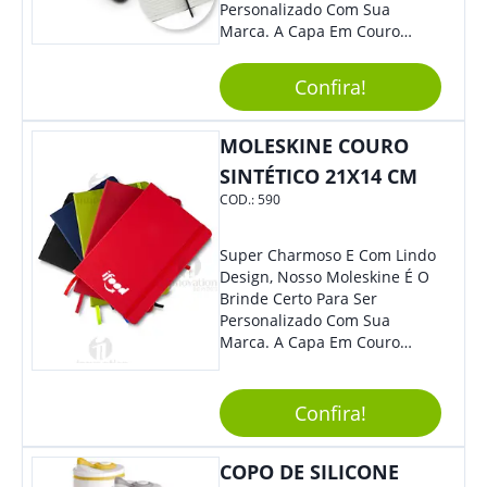
Personalizado Com Sua
Marca. A Capa Em Couro
Sintético É Resistente, O
Elástico Permite Maior
Confira!
Segurança Ao Carregá-Lo.
Ofereça A Seus Clientes E
Colaboradores, Sem Dúvidas
MOLESKINE COURO
Eles Irão Adorar.
SINTÉTICO 21X14 CM
COD.:
590
Super Charmoso E Com Lindo
Design, Nosso Moleskine É O
Brinde Certo Para Ser
Personalizado Com Sua
Marca. A Capa Em Couro
Sintético É Resistente, E O
Elástico Permite Maior
Segurança Ao Carregá-Lo.
Confira!
Ofereça A Seus Clientes E
Colaboradores, Sem Dúvidas
COPO DE SILICONE
Eles Irão Adorar.