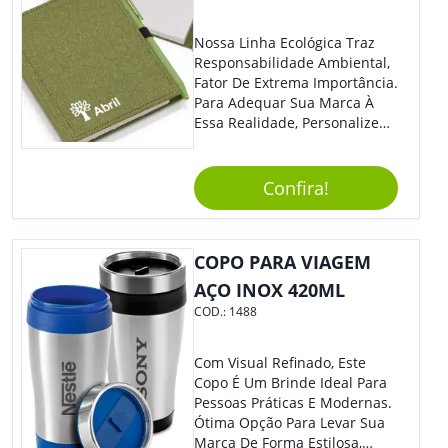
Nossa Linha Ecológica Traz
Responsabilidade Ambiental,
Fator De Extrema Importância.
Para Adequar Sua Marca À
Essa Realidade, Personalize
Nosso Incrível Bloco De
Anotações Com Post-It E
Caneta. Elaborado A Partir De
Confira!
Material Reciclado, O Brinde
Também É Prático, Tornando-
Se Assim Excelente Para Uso
COPO PARA VIAGEM
Cotidiano. Perfeito, Não É?!
AÇO INOX 420ML
COD.:
1488
Com Visual Refinado, Este
Copo É Um Brinde Ideal Para
Pessoas Práticas E Modernas.
Ótima Opção Para Levar Sua
Marca De Forma Estilosa,