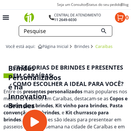
Seja um Consultor
Status do seu pedido
Blog
CENTRAL DE ATENDIMENTO
0
11 2649-6030
Você está aqui:
Página Inicial
Brindes
Caraíbas
Brindes
CATEGORIAS DE BRINDES E PRESENTES
EM CARAÍBAS:
Personalizados
COMO ESCOLHER A IDEAL PARA VOCÊ?
é na
Entre os
presentes personalizados
mais populares nos
Innovation
melhores eventos em Caraíbas, destacam-se as
Copos e
Brindes
canecas para brindes
,
Kit vinho para brindes
,
Pasta
convenção para brindes
, e
Kit churrasco para
brindes
. Essas opções são ideais para presentear em
passeios de fim de semana na cidade de Caraíbas e em