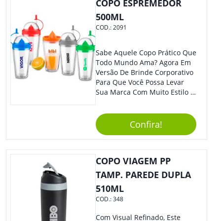
COPO ESPREMEDOR
500ML
COD.:
2091
Sabe Aquele Copo Prático Que
Todo Mundo Ama? Agora Em
Versão De Brinde Corporativo
Para Que Você Possa Levar
Sua Marca Com Muito Estilo E
Acrescentar Ainda Mais
Praticidade À Eventos E Feiras
De Exposição.
Confira!
COPO VIAGEM PP
TAMP. PAREDE DUPLA
510ML
COD.:
348
Com Visual Refinado, Este