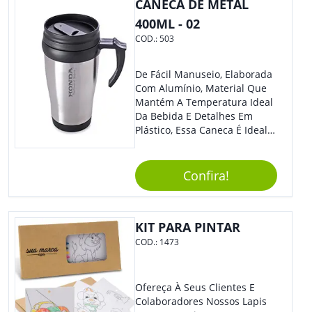
Eles Irão Adorar.
CANECA DE METAL
400ML - 02
COD.:
503
De Fácil Manuseio, Elaborada
Com Alumínio, Material Que
Mantém A Temperatura Ideal
Da Bebida E Detalhes Em
Plástico, Essa Caneca É Ideal
Para Levar Sua Marca Com
Estilo E Surpreender À Todos.
Versátil, O Brinde Se Adequa
Confira!
À Feiras, Eventos E Até Mesmo
Datas Especiais.
KIT PARA PINTAR
COD.:
1473
Ofereça À Seus Clientes E
Colaboradores Nossos Lapis