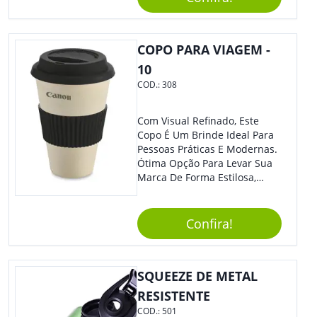
Praticidade À Eventos E Feiras
De Exposição.
COPO PARA VIAGEM -
10
COD.:
308
Com Visual Refinado, Este
Copo É Um Brinde Ideal Para
Pessoas Práticas E Modernas.
Ótima Opção Para Levar Sua
Marca De Forma Estilosa,
Agregando Valor Para Sua
Empresa Em Eventos,
Reuniões Corporativas Ou Até
Confira!
Mesmo Para Presentear
Colaboradores.
SQUEEZE DE METAL
RESISTENTE
COD.:
501