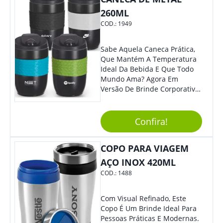
260ML
COD.:
1949
Sabe Aquela Caneca Prática,
Que Mantém A Temperatura
Ideal Da Bebida E Que Todo
Mundo Ama? Agora Em
Versão De Brinde Corporativo
Para Que Você Possa Levar
Sua Marca Com Muito Estilo E
Acrescentar Ainda Mais
Confira!
Praticidade À Eventos E Feiras
De Exposição.
COPO PARA VIAGEM
AÇO INOX 420ML
COD.:
1488
Com Visual Refinado, Este
Copo É Um Brinde Ideal Para
Pessoas Práticas E Modernas.