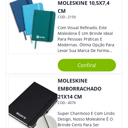
Colaboradores Mais Querem!
MOLESKINE 10,5X7,4
Não Fique De Fora! Ofereça
CM
Em Eventos, Feiras E
COD.:
2159
Congressos, E Tenha Sua
Marca Em Grande Destaque.
Com Visual Refinado, Este
Moleskine É Um Brinde Ideal
Para Pessoas Práticas E
Modernas. Ótima Opção Para
Levar Sua Marca De Forma
Estilosa, Agregando Valor Para
Sua Empresa Em Eventos,
Confira!
Reuniões Corporativas Ou Até
Mesmo Para Presentear
Colaboradores E Parceiros De
MOLESKINE
Sua Empresa.
EMBORRACHADO
21X14 CM
COD.:
4076
Super Charmoso E Com Lindo
Design, Nosso Moleskine É O
Brinde Certo Para Ser