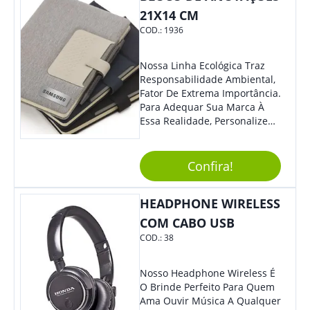
21X14 CM
COD.:
1936
Nossa Linha Ecológica Traz
Responsabilidade Ambiental,
Fator De Extrema Importância.
Para Adequar Sua Marca À
Essa Realidade, Personalize
Nosso Incrível Bloco De
Anotações Com Post-It E
Caneta. Elaborado A Partir De
Confira!
Material Reciclado, O Brinde
Também É Prático, Tornando-
HEADPHONE WIRELESS
Se Assim Excelente Para Uso
Cotidiano. Perfeito, Não É?!
COM CABO USB
COD.:
38
Nosso Headphone Wireless É
O Brinde Perfeito Para Quem
Ama Ouvir Música A Qualquer