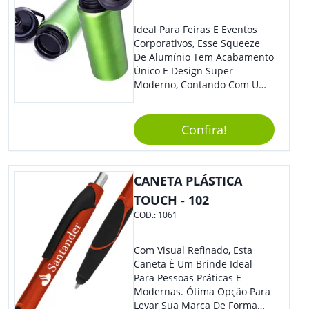
Ideal Para Feiras E Eventos
Corporativos, Esse Squeeze
De Alumínio Tem Acabamento
Único E Design Super
Moderno, Contando Com Uma
Tampa Plástica Que Não
Permite Vazamentos. Sem
Dúvidas É Um Brinde Prático
Confira!
Que Levará Sua Marca Com
Muito Estilo, Agradando À
Todos.
CANETA PLÁSTICA
TOUCH - 102
COD.:
1061
Com Visual Refinado, Esta
Caneta É Um Brinde Ideal
Para Pessoas Práticas E
Modernas. Ótima Opção Para
Levar Sua Marca De Forma