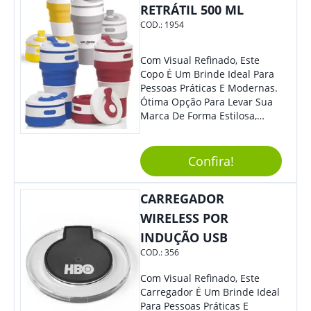
RETRÁTIL 500 ML
COD.:
1954
Com Visual Refinado, Este
Copo É Um Brinde Ideal Para
Pessoas Práticas E Modernas.
Ótima Opção Para Levar Sua
Marca De Forma Estilosa,
Agregando Valor Para Sua
Empresa Em Eventos,
Reuniões Corporativas Ou Até
Confira!
Mesmo Para Presentear
Colaboradores.
CARREGADOR
WIRELESS POR
INDUÇÃO USB
COD.:
356
Com Visual Refinado, Este
Carregador É Um Brinde Ideal
Para Pessoas Práticas E