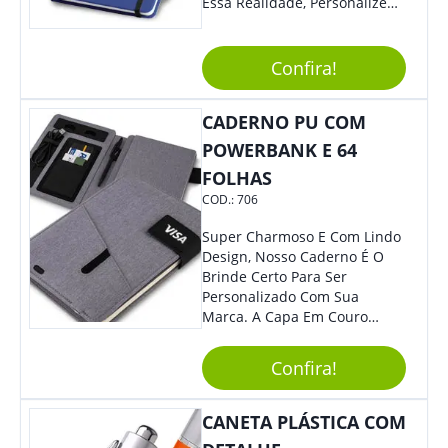
Essa Realidade, Personalize
Nosso Incrível Bloco De
Anotações Com Post-It E
Caneta. Elaborado A Partir De
Confira!
Material Reciclado, O Brinde
Também É Prático, Tornando-
CADERNO PU COM
Se Assim Excelente Para Uso
Cotidiano. Perfeito, Não É?!
POWERBANK E 64
FOLHAS
COD.:
706
Super Charmoso E Com Lindo
Design, Nosso Caderno É O
Brinde Certo Para Ser
Personalizado Com Sua
Marca. A Capa Em Couro
Sintético É Resistente, E O
Elástico Permite Maior
Confira!
Segurança Ao Carregá-Lo.
Ofereça A Seus Clientes E
Colaboradores, Sem Dúvidas
CANETA PLÁSTICA COM
Eles Irão Adorar.