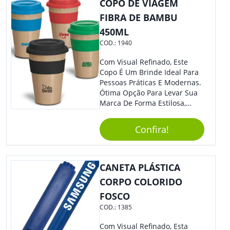
Sua Empresa Em Feiras E
COPO DE VIAGEM
Eventos Corporativos.
FIBRA DE BAMBU
450ML
COD.:
1940
Com Visual Refinado, Este
Copo É Um Brinde Ideal Para
Pessoas Práticas E Modernas.
Ótima Opção Para Levar Sua
Marca De Forma Estilosa,
Agregando Valor Para Sua
Empresa Em Eventos,
Confira!
Reuniões Corporativas Ou Até
Mesmo Para Presentear
Colaboradores.
CANETA PLÁSTICA
CORPO COLORIDO
FOSCO
COD.:
1385
Com Visual Refinado, Esta