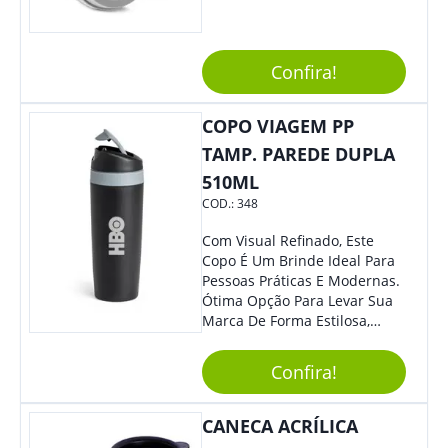
Acrescentar Ainda Mais
Praticidade À Eventos E Feiras
De Exposição.
Confira!
COPO VIAGEM PP
TAMP. PAREDE DUPLA
510ML
COD.:
348
Com Visual Refinado, Este
Copo É Um Brinde Ideal Para
Pessoas Práticas E Modernas.
Ótima Opção Para Levar Sua
Marca De Forma Estilosa,
Agregando Valor Para Sua
Empresa Em Eventos,
Confira!
Reuniões Corporativas Ou Até
Mesmo Para Presentear
Colaboradores.
CANECA ACRÍLICA