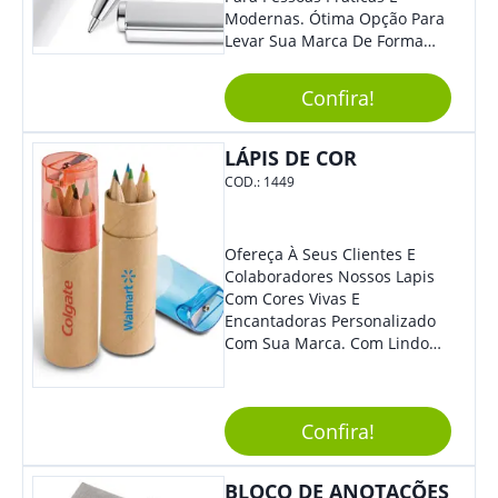
Modernas. Ótima Opção Para
Levar Sua Marca De Forma
Estilosa, Agregando Valor Para
Sua Empresa Em Eventos,
Confira!
Reuniões Corporativas Ou Até
Mesmo Para Presentear
Colaboradores E Parceiros De
LÁPIS DE COR
Sua Empresa.
COD.:
1449
Ofereça À Seus Clientes E
Colaboradores Nossos Lapis
Com Cores Vivas E
Encantadoras Personalizado
Com Sua Marca. Com Lindo
Design, O Brinde É Versátil
Para Diversas Ocasiões.
Perfeito, Não É?!
Confira!
BLOCO DE ANOTAÇÕES