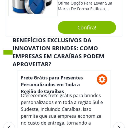
Ótima Opção Para Levar Sua
Marca De Forma Estilosa,
Agregando Valor Para Sua
Empresa Em Eventos,
Reuniões Corporativas Ou Até
Confira!
Mesmo Para Presentear
Colaboradores.
BENEFÍCIOS EXCLUSIVOS DA
INNOVATION BRINDES: COMO
EMPRESAS EM CARAÍBAS PODEM
APROVEITAR?
Frete Grátis para Presentes
Personalizados em Toda a
Região de Caraíbas
Oferecemos frete grátis para brindes
personalizados em toda a região Sul e
Sudeste, incluindo Caraíbas. Isso
permite que sua empresa economize
no custo de entrega, tornando a