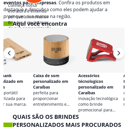
eventos para empresas
. Confira os produtos em
Conheça nossa
destaque e descubra como eles podem ajudar a
estrutura e entenda
promover sua marca na região.
por que a Innovation
Brindes é muito mais
Aqui você encontra
do que personalização.
Acessórios
Acessórios de celular e
Carregado
o em
técnologicos
tablet para
usb perso
personalizado em
brindesCaraíbas
Caraíbas
Caraíbas
conforto personalizado
energia s
inovação tecnológica
para promover sua
para seus 
o e
como brinde
marca.
 marca em
promocional para
ião.
QUAIS SÃO OS BRINDES
eventos.
PERSONALIZADOS MAIS PROCURADOS