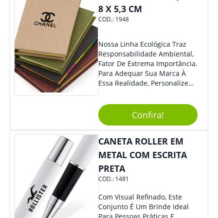
8 X 5,3 CM
COD.:
1948
Nossa Linha Ecológica Traz
Responsabilidade Ambiental,
Fator De Extrema Importância.
Para Adequar Sua Marca À
Essa Realidade, Personalize
Nosso Incrível Bloco De
Anotações Com Post-It E
Caneta. Elaborado A Partir De
Confira!
Material Reciclado, O Brinde
Também É Prático, Tornando-
CANETA ROLLER EM
Se Assim Excelente Para Uso
Cotidiano. Perfeito, Não É?!
METAL COM ESCRITA
PRETA
COD.:
1481
Com Visual Refinado, Este
Conjunto É Um Brinde Ideal
Para Pessoas Práticas E