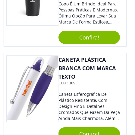
Copo É Um Brinde Ideal Para
Pessoas Práticas E Modernas.
Ótima Opção Para Levar Sua
Marca De Forma Estilosa,
Agregando Valor Para Sua
Empresa Em Eventos,
Confira!
Reuniões Corporativas Ou Até
Mesmo Para Presentear
Colaboradores.
CANETA PLÁSTICA
BRANCA COM MARCA
TEXTO
COD.:
309
Caneta Esferográfica De
Plástico Resistente, Com
Design Fino E Detalhes
Cromados Que Fazem Da Peça
Ainda Mais Charmosa. Além
Disso, É Super Prática Pois
Seu Acionamento É Por Giro.
Confira!