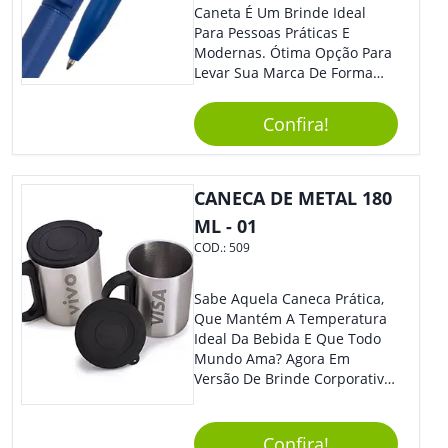
Caneta É Um Brinde Ideal
Para Pessoas Práticas E
Modernas. Ótima Opção Para
Levar Sua Marca De Forma
Estilosa, Agregando Valor Para
Sua Empresa Em Eventos,
Confira!
Reuniões Corporativas Ou Até
Mesmo Para Presentear
Colaboradores.
CANECA DE METAL 180
ML - 01
COD.:
509
Sabe Aquela Caneca Prática,
Que Mantém A Temperatura
Ideal Da Bebida E Que Todo
Mundo Ama? Agora Em
Versão De Brinde Corporativo
Para Que Você Possa Levar
Sua Marca Com Muito Estilo E
Acrescentar Ainda Mais
Confira!