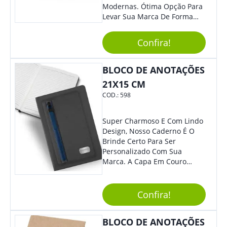
Modernas. Ótima Opção Para
Levar Sua Marca De Forma
Estilosa, Agregando Valor Para
Sua Empresa Em Eventos,
Confira!
Reuniões Corporativas Ou Até
Mesmo Para Presentear
Colaboradores E Parceiros De
BLOCO DE ANOTAÇÕES
Sua Empresa.
21X15 CM
COD.:
598
Super Charmoso E Com Lindo
Design, Nosso Caderno É O
Brinde Certo Para Ser
Personalizado Com Sua
Marca. A Capa Em Couro
Sintético É Resistente, E O
Elástico Permite Maior
Segurança Ao Carregá-Lo.
Confira!
Ofereça A Seus Clientes E
Colaboradores, Sem Dúvidas
BLOCO DE ANOTAÇÕES
Eles Irão Adorar.