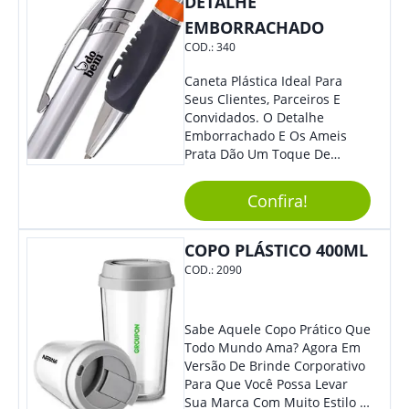
DETALHE
EMBORRACHADO
COD.:
340
Caneta Plástica Ideal Para
Seus Clientes, Parceiros E
Convidados. O Detalhe
Emborrachado E Os Ameis
Prata Dão Um Toque De
Modernidade À Peça.
Acionamento Por Clique.
Confira!
COPO PLÁSTICO 400ML
COD.:
2090
Sabe Aquele Copo Prático Que
Todo Mundo Ama? Agora Em
Versão De Brinde Corporativo
Para Que Você Possa Levar
Sua Marca Com Muito Estilo E