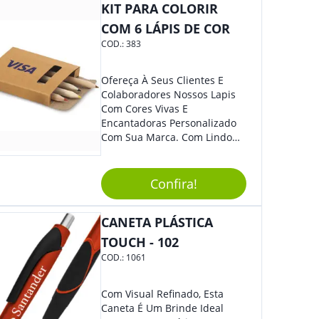
Colaboradores E Parceiros De
KIT PARA COLORIR
Sua Empresa.
COM 6 LÁPIS DE COR
COD.:
383
Ofereça À Seus Clientes E
Colaboradores Nossos Lapis
Com Cores Vivas E
Encantadoras Personalizado
Com Sua Marca. Com Lindo
Design, O Brinde É Versátil
Para Diversas Ocasiões.
Perfeito, Não É?!
Confira!
CANETA PLÁSTICA
TOUCH - 102
COD.:
1061
Com Visual Refinado, Esta
Caneta É Um Brinde Ideal