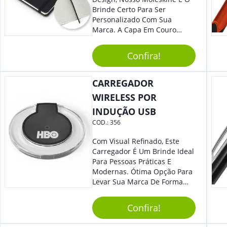
Brinde Certo Para Ser
Personalizado Com Sua
Marca. A Capa Em Couro
Sintético É Resistente, O
Elástico Permite Maior
Confira!
Segurança Ao Carregá-Lo.
Ofereça A Seus Clientes E
Colaboradores, Sem Dúvidas
CARREGADOR
Eles Irão Adorar.
WIRELESS POR
INDUÇÃO USB
COD.:
356
Com Visual Refinado, Este
Carregador É Um Brinde Ideal
Para Pessoas Práticas E
Modernas. Ótima Opção Para
Levar Sua Marca De Forma
Estilosa, Agregando Valor Para
Sua Empresa Em Eventos,
Confira!
Reuniões Corporativas Ou Até
Mesmo Para Presentear