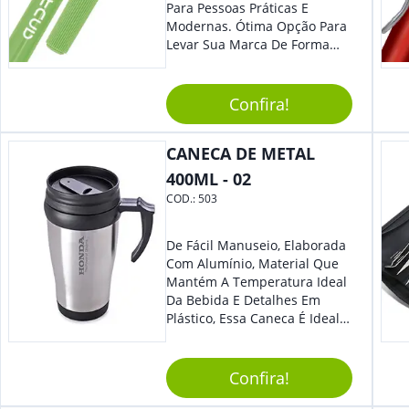
Para Pessoas Práticas E
Modernas. Ótima Opção Para
Levar Sua Marca De Forma
Estilosa, Agregando Valor Para
Sua Empresa Em Eventos,
Reuniões Corporativas Ou Até
Confira!
Mesmo Para Presentear
Colaboradores.
CANECA DE METAL
400ML - 02
COD.:
503
De Fácil Manuseio, Elaborada
Com Alumínio, Material Que
Mantém A Temperatura Ideal
Da Bebida E Detalhes Em
Plástico, Essa Caneca É Ideal
Para Levar Sua Marca Com
Estilo E Surpreender À Todos.
Versátil, O Brinde Se Adequa
Confira!
À Feiras, Eventos E Até Mesmo