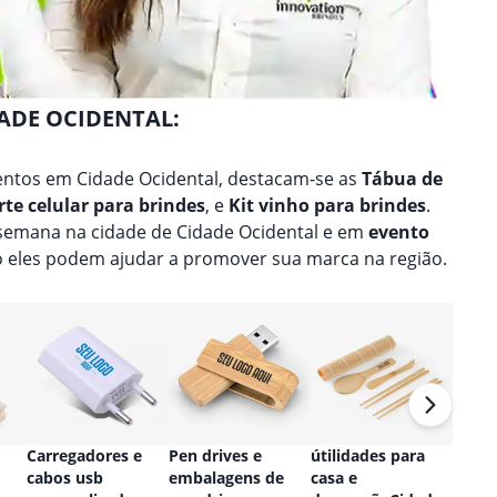
DADE OCIDENTAL:
ntos em Cidade Ocidental, destacam-se as
Tábua de
te celular para brindes
, e
Kit vinho para brindes
.
 semana na cidade de Cidade Ocidental e em
evento
 eles podem ajudar a promover sua marca na região.
Carregadores e
Pen drives e
útilidades para
Relóg
cabos usb
embalagens de
casa e
perso