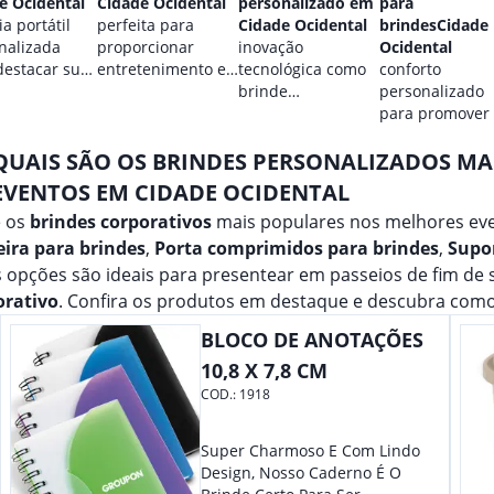
e Ocidental
Cidade Ocidental
personalizado em
para
a portátil
perfeita para
Cidade Ocidental
brindesCidade
nalizada
proporcionar
inovação
Ocidental
destacar sua
entretenimento e
tecnológica como
conforto
.
destacar sua
brinde
personalizado
marca em
promocional para
para promover
qualquer ocasião.
eventos.
marca.
QUAIS SÃO OS BRINDES PERSONALIZADOS M
EVENTOS EM CIDADE OCIDENTAL
e os
brindes corporativos
mais populares nos melhores eve
ira para brindes
,
Porta comprimidos para brindes
,
Supor
 opções são ideais para presentear em passeios de fim de
orativo
. Confira os produtos em destaque e descubra como
BLOCO DE ANOTAÇÕES
10,8 X 7,8 CM
COD.:
1918
Super Charmoso E Com Lindo
Design, Nosso Caderno É O