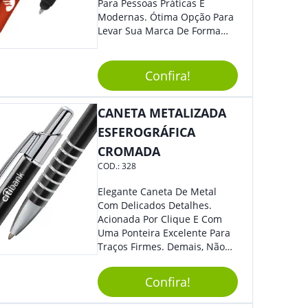
Para Pessoas Práticas E
Modernas. Ótima Opção Para
Levar Sua Marca De Forma
Estilosa, Agregando Valor Para
Sua Empresa Em Eventos,
Reuniões Corporativas Ou Até
Confira!
Mesmo Para Presentear
Colaboradores E Parceiros De
CANETA METALIZADA
Sua Empresa.
ESFEROGRÁFICA
CROMADA
COD.:
328
Elegante Caneta De Metal
Com Delicados Detalhes.
Acionada Por Clique E Com
Uma Ponteira Excelente Para
Traços Firmes. Demais, Não
É?!
Confira!