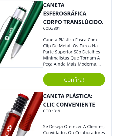
CANETA
ESFEROGRÁFICA
CORPO TRANSLÚCIDO.
COD.:
301
Caneta Plástica Fosca Com
Clip De Metal. Os Furos Na
Parte Superior São Detalhes
Minimalistas Que Tornam A
Peça Ainda Mais Moderna.
Ideal Para Diversas Ocasiões
Em Que Deseja Presentear
Confira!
Seus Convidados E Clientes.
Acionamento Por Clic.
CANETA PLÁSTICA:
CLIC CONVENIENTE
COD.:
319
Se Deseja Oferecer A Clientes,
Convidados Ou Colaboradores