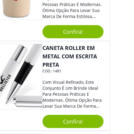
Pessoas Práticas E Modernas.
Ótima Opção Para Levar Sua
Marca De Forma Estilosa,
Agregando Valor Para Sua
Empresa Em Eventos,
Confira!
Reuniões Corporativas Ou Até
Mesmo Para Presentear
Colaboradores.
CANETA ROLLER EM
METAL COM ESCRITA
PRETA
COD.:
1481
Com Visual Refinado, Este
Conjunto É Um Brinde Ideal
Para Pessoas Práticas E
Modernas. Ótima Opção Para
Levar Sua Marca De Forma
Estilosa, Agregando Valor Para
Sua Empresa Em Eventos,
Confira!
Reuniões Corporativas Ou Até
Mesmo Para Presentear