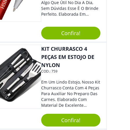
Algo Que Útil No Dia A Dia,
Sem Dúvidas Esse É O Brinde
Perfeito. Elaborada Em
Plástico Fosco E Resistente E
Com Detalhes Em Metal, Essa
Incrível Caneta Esferográfica É
Confira!
Acionada Na Por Clic Na Parte
Superior.
KIT CHURRASCO 4
PEÇAS EM ESTOJO DE
NYLON
COD.:
759
Em Um Lindo Estojo, Nosso Kit
Churrasco Conta Com 4 Peças
Para Auxiliar No Preparo Das
Carnes. Elaborado Com
Material De Excelente
Qualidade E Design
Tradicional, Sem Dúvidas É O
Confira!
Brinde Certo Para Todos Os
Públicos. Personalize-O Com