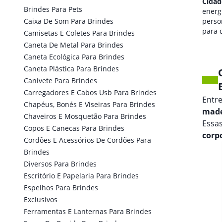
Cidade Ocidental
Cidad
Brindes Para Pets
qualidade de som
energi
Caixa De Som Para Brindes
personalizada
perso
para seus eventos.
para 
Camisetas E Coletes Para Brindes
marca
Caneta De Metal Para Brindes
Caneta Ecológica Para Brindes
Caneta Plástica Para Brindes
Canivete Para Brindes
Carregadores E Cabos Usb Para Brindes
Entr
Chapéus, Bonés E Viseiras Para Brindes
made
Chaveiros E Mosquetão Para Brindes
Essas
Copos E Canecas Para Brindes
corp
Cordões E Acessórios De Cordões Para
Brindes
Diversos Para Brindes
Escritório E Papelaria Para Brindes
Espelhos Para Brindes
Exclusivos
Ferramentas E Lanternas Para Brindes