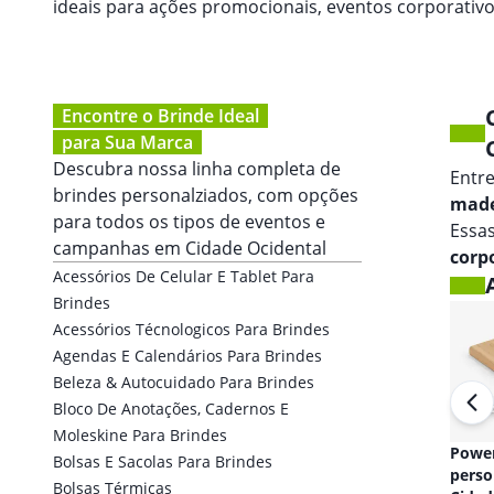
ideais para ações promocionais, eventos corporati
Encontre o Brinde Ideal
para Sua Marca
Descubra nossa linha completa de
Entr
brindes personalziados, com opções
made
para todos os tipos de eventos e
Essas
campanhas em
Cidade Ocidental
corp
Acessórios De Celular E Tablet Para
Brindes
Acessórios Técnologicos Para Brindes
Agendas E Calendários Para Brindes
Beleza & Autocuidado Para Brindes
Bloco De Anotações, Cadernos E
Moleskine Para Brindes
Fones de ouvido
Powe
Bolsas E Sacolas Para Brindes
personalizado em
perso
Bolsas Térmicas