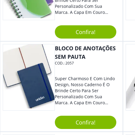
Brinde Certo Para Ser
Personalizado Com Sua
Marca. A Capa Em Couro
Sintético É Resistente, E O
Elástico Permite Maior
Segurança Ao Carregá-Lo.
Confira!
Ofereça A Seus Clientes E
Colaboradores, Sem Dúvidas
BLOCO DE ANOTAÇÕES
Eles Irão Adorar.
SEM PAUTA
COD.:
2057
Super Charmoso E Com Lindo
Design, Nosso Caderno É O
Brinde Certo Para Ser
Personalizado Com Sua
Marca. A Capa Em Couro
Sintético É Resistente, E O
Elástico Permite Maior
Segurança Ao Carregá-Lo.
Confira!
Ofereça A Seus Clientes E
Colaboradores, Sem Dúvidas