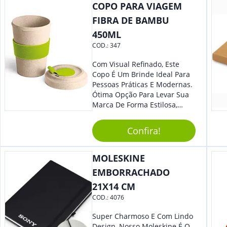
COPO PARA VIAGEM
Eles Irão Adorar.
FIBRA DE BAMBU
450ML
COD.:
347
Com Visual Refinado, Este
Copo É Um Brinde Ideal Para
Pessoas Práticas E Modernas.
Ótima Opção Para Levar Sua
Marca De Forma Estilosa,
Agregando Valor Para Sua
Empresa Em Eventos,
Confira!
Reuniões Corporativas Ou Até
Mesmo Para Presentear
Colaboradores.
MOLESKINE
EMBORRACHADO
21X14 CM
COD.:
4076
Super Charmoso E Com Lindo
Design, Nosso Moleskine É O