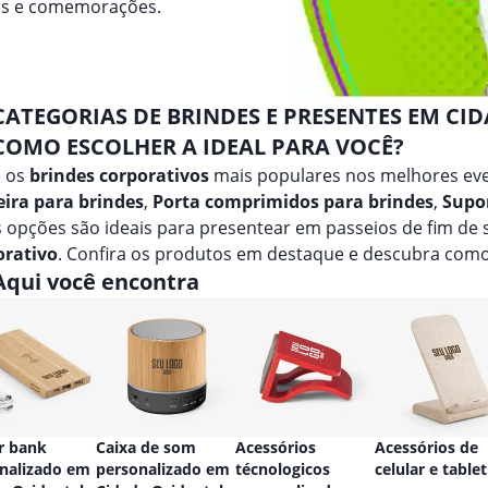
vos e comemorações.
CATEGORIAS DE BRINDES E PRESENTES EM CI
COMO ESCOLHER A IDEAL PARA VOCÊ?
e os
brindes corporativos
mais populares nos melhores eve
ira para brindes
,
Porta comprimidos para brindes
,
Supor
 opções são ideais para presentear em passeios de fim de
orativo
. Confira os produtos em destaque e descubra como
Aqui você encontra
r bank
Caixa de som
Acessórios
Acessórios de
nalizado em
personalizado em
técnologicos
celular e tablet