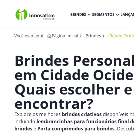
BRINDES
SEGMENTOS
LANÇA
Você está aqui:
Página Inicial
Brindes
Cidade Ocid
Brindes Persona
em
Cidade Ocide
Quais escolher 
encontrar?
Explore os melhores
brindes criativos
disponíveis n
incluindo
lembrancinhas para funcionários final d
brindes
e
Porta comprimidos para brindes
. Descu