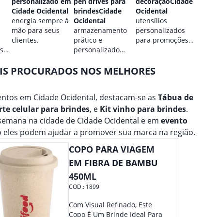
personalizado em
pen drives para
decoraçãoCidade
Cidad
Cidade Ocidental
brindesCidade
Ocidental
estilo
energia sempre à
Ocidental
utensílios
perso
mão para seus
armazenamento
personalizados
para 
clientes.
prático e
para promoções
marca
 sua
personalizado
culinárias.
para seus dados.
AIS PROCURADOS NOS MELHORES
ntos em Cidade Ocidental, destacam-se as
Tábua de
te celular para brindes
, e
Kit vinho para brindes
.
 semana na cidade de Cidade Ocidental e em
evento
 eles podem ajudar a promover sua marca na região.
COPO PARA VIAGEM
EM FIBRA DE BAMBU
450ML
COD.:
1899
Com Visual Refinado, Este
Copo É Um Brinde Ideal Para