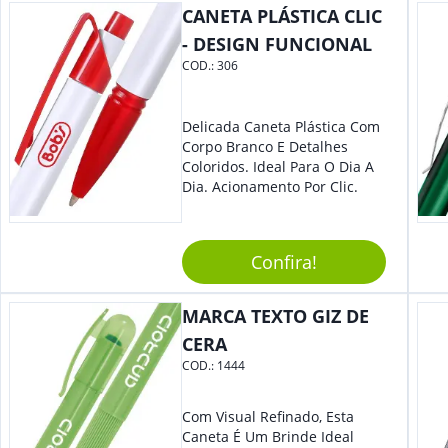
Colaboradores E Parceiros De
CANETA PLÁSTICA CLIC
Sua Empresa.
- DESIGN FUNCIONAL
COD.:
306
Delicada Caneta Plástica Com
Corpo Branco E Detalhes
Coloridos. Ideal Para O Dia A
Dia. Acionamento Por Clic.
Confira!
MARCA TEXTO GIZ DE
CERA
COD.:
1444
Com Visual Refinado, Esta
Caneta É Um Brinde Ideal