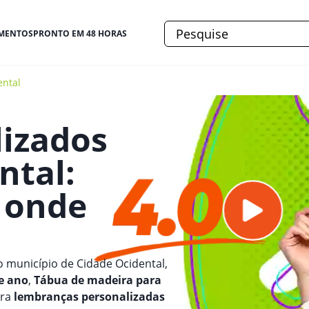
MENTOS
PRONTO EM 48 HORAS
ental
lizados
ntal
:
e onde
o município de Cidade Ocidental,
e ano
,
Tábua de madeira para
bra
lembranças personalizadas