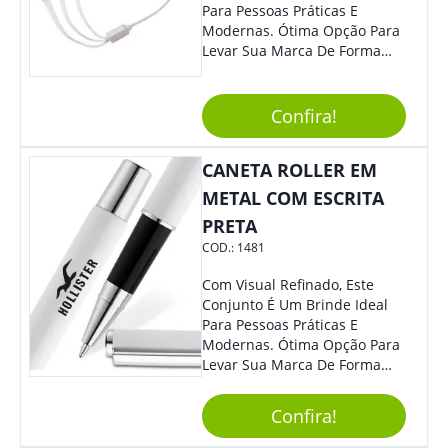
Para Pessoas Práticas E
Modernas. Ótima Opção Para
Levar Sua Marca De Forma
Estilosa, Agregando Valor Para
Sua Empresa Em Eventos,
Reuniões Corporativas Ou Até
Confira!
Mesmo Para Presentear
Colaboradores E Parceiros De
CANETA ROLLER EM
Sua Empresa.
METAL COM ESCRITA
PRETA
COD.:
1481
Com Visual Refinado, Este
Conjunto É Um Brinde Ideal
Para Pessoas Práticas E
Modernas. Ótima Opção Para
Levar Sua Marca De Forma
Estilosa, Agregando Valor Para
Sua Empresa Em Eventos,
Confira!
Reuniões Corporativas Ou Até
Mesmo Para Presentear