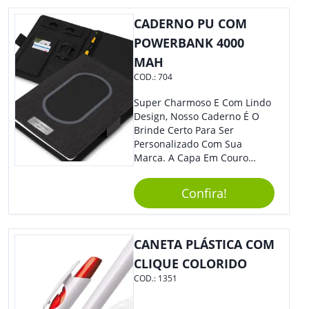
Colaboradores.
Livre, Como Piqueniques E
CADERNO PU COM
Acampamentos. Adquira Já A
Sua Caneca Plástica De 400Ml
POWERBANK 4000
E Tenha Sempre Uma Opção
MAH
Prática E Funcional Para Suas
COD.:
704
Bebidas Favoritas!
Super Charmoso E Com Lindo
Design, Nosso Caderno É O
Brinde Certo Para Ser
Personalizado Com Sua
Marca. A Capa Em Couro
Sintético É Resistente, E O
Elástico Permite Maior
Confira!
Segurança Ao Carregá-Lo.
Ofereça A Seus Clientes E
Colaboradores, Sem Dúvidas
Eles Irão Adorar.
CANETA PLÁSTICA COM
CLIQUE COLORIDO
COD.:
1351