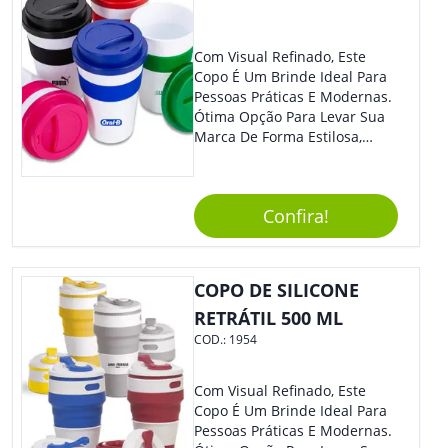
Com Visual Refinado, Este
Copo É Um Brinde Ideal Para
Pessoas Práticas E Modernas.
Ótima Opção Para Levar Sua
Marca De Forma Estilosa,
Agregando Valor Para Sua
Empresa Em Eventos,
Reuniões Corporativas Ou Até
Confira!
Mesmo Para Presentear
Colaboradores.
COPO DE SILICONE
RETRÁTIL 500 ML
COD.:
1954
Com Visual Refinado, Este
Copo É Um Brinde Ideal Para
Pessoas Práticas E Modernas.