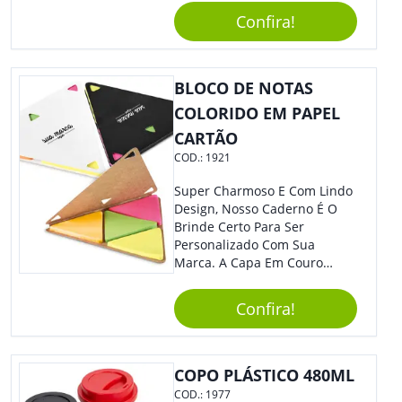
Caneta. Elaborado A Partir De
Confira!
Material Reciclado, O Brinde
Também É Prático, Tornando-
Se Assim Excelente Para Uso
BLOCO DE NOTAS
Cotidiano. Perfeito, Não É?!
COLORIDO EM PAPEL
CARTÃO
COD.:
1921
Super Charmoso E Com Lindo
Design, Nosso Caderno É O
Brinde Certo Para Ser
Personalizado Com Sua
Marca. A Capa Em Couro
Sintético É Resistente, E O
Elástico Permite Maior
Confira!
Segurança Ao Carregá-Lo.
Ofereça A Seus Clientes E
Colaboradores, Sem Dúvidas
Eles Irão Adorar.
COPO PLÁSTICO 480ML
COD.:
1977