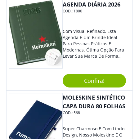
AGENDA DIÁRIA 2026
COD.:
1800
Com Visual Refinado, Esta
Agenda É Um Brinde Ideal
Para Pessoas Práticas E
Modernas. Ótima Opção Para
Levar Sua Marca De Forma
Estilosa, Agregando Valor Para
Sua Empresa Em Eventos,
Reuniões Corporativas Ou Até
Confira!
Mesmo Para Presentear
Colaboradores E Parceiros De
Sua Empresa.
MOLESKINE SINTÉTICO
CAPA DURA 80 FOLHAS
COD.:
568
Super Charmoso E Com Lindo
Design, Nosso Moleskine É O