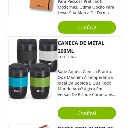
Para Pessoas Práticas E
Modernas. Ótima Opção Para
Levar Sua Marca De Forma
Estilosa, Agregando Valor Para
Sua Empresa Em Eventos,
Confira!
Reuniões Corporativas Ou Até
Mesmo Para Presentear
Colaboradores E Parceiros De
CANECA DE METAL
Sua Empresa.
260ML
COD.:
1949
Sabe Aquela Caneca Prática,
Que Mantém A Temperatura
Ideal Da Bebida E Que Todo
Mundo Ama? Agora Em
Versão De Brinde Corporativo
Para Que Você Possa Levar
Sua Marca Com Muito Estilo E
Acrescentar Ainda Mais
Confira!
Praticidade À Eventos E Feiras
De Exposição.