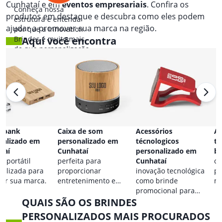
Cunhataí e em
eventos empresariais
. Confira os
Conheça nossa
produtos em destaque e descubra como eles podem
estrutura e entenda
ajudar a promover sua marca na região.
por que a Innovation
Brindes é muito mais
Aqui você encontra
do que personalização.
 bank
Caixa de som
Acessórios
Ac
nalizado em
personalizado em
técnologicos
ta
taí
Cunhataí
personalizado em
br
a portátil
perfeita para
Cunhataí
co
nalizada para
proporcionar
inovação tecnológica
pa
car sua marca.
entretenimento e
como brinde
ma
destacar sua marca em
promocional para
QUAIS SÃO OS BRINDES
qualquer ocasião.
eventos.
PERSONALIZADOS MAIS PROCURADOS