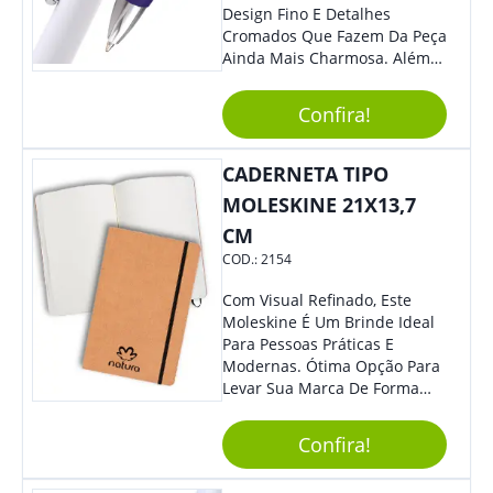
Design Fino E Detalhes
Cromados Que Fazem Da Peça
Ainda Mais Charmosa. Além
Disso, É Super Prática Pois
Seu Acionamento É Por Giro.
Confira!
Perfeita Para Diversas
Ocasiões Do Dia A Dia.
CADERNETA TIPO
MOLESKINE 21X13,7
CM
COD.:
2154
Com Visual Refinado, Este
Moleskine É Um Brinde Ideal
Para Pessoas Práticas E
Modernas. Ótima Opção Para
Levar Sua Marca De Forma
Estilosa, Agregando Valor Para
Sua Empresa Em Eventos,
Confira!
Reuniões Corporativas Ou Até
Mesmo Para Presentear