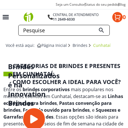
Seja um Consultor
Status do seu pedido
Blog
CENTRAL DE ATENDIMENTO
0
11 2649-6030
Você está aqui:
Página Inicial
Brindes
Cunhataí
Brindes
CATEGORIAS DE BRINDES E PRESENTES
EM CUNHATAÍ:
Personalizados
COMO ESCOLHER A IDEAL PARA VOCÊ?
é na
Entre os
brindes corporativos
mais populares nos
Innovation
melhores eventos em Cunhataí, destacam-se as
Linhas
Brindes
ecológicas para brindes
,
Pastas convenção para
brindes
,
Fones de ouvido para brindes
, e
Squeezes e
Garrafas para brindes
. Essas opções são ideais para
presentear em passeios de fim de semana na cidade de