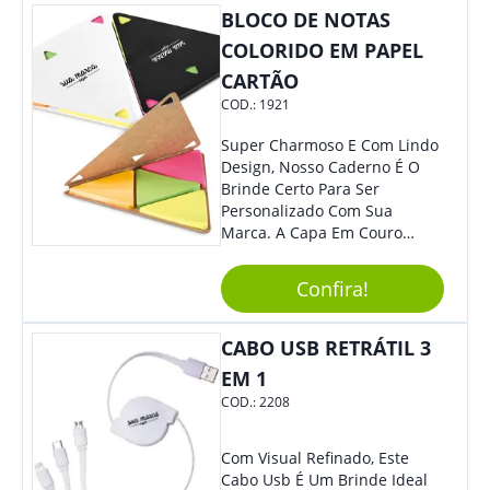
A Garantia De Sucesso Para
BLOCO DE NOTAS
Sua Empresa Em Feiras E
COLORIDO EM PAPEL
Eventos Corporativos.
CARTÃO
COD.:
1921
Super Charmoso E Com Lindo
Design, Nosso Caderno É O
Brinde Certo Para Ser
Personalizado Com Sua
Marca. A Capa Em Couro
Sintético É Resistente, E O
Elástico Permite Maior
Confira!
Segurança Ao Carregá-Lo.
Ofereça A Seus Clientes E
Colaboradores, Sem Dúvidas
CABO USB RETRÁTIL 3
Eles Irão Adorar.
EM 1
COD.:
2208
Com Visual Refinado, Este
Cabo Usb É Um Brinde Ideal