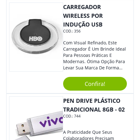
Colaboradores E Parceiros De
CARREGADOR
Sua Empresa.
WIRELESS POR
INDUÇÃO USB
COD.:
356
Com Visual Refinado, Este
Carregador É Um Brinde Ideal
Para Pessoas Práticas E
Modernas. Ótima Opção Para
Levar Sua Marca De Forma
Estilosa, Agregando Valor Para
Sua Empresa Em Eventos,
Confira!
Reuniões Corporativas Ou Até
Mesmo Para Presentear
Colaboradores E Parceiros De
PEN DRIVE PLÁSTICO
Sua Empresa.
TRADICIONAL 8GB - 02
COD.:
744
A Praticidade Que Seus
Colaboradores Precisam