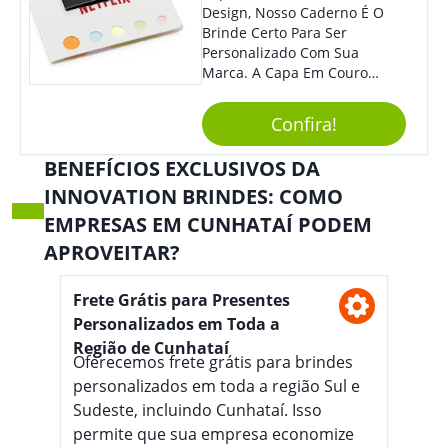
Design, Nosso Caderno É O
Brinde Certo Para Ser
Personalizado Com Sua
Marca. A Capa Em Couro
Sintético É Resistente, E O
Elástico Permite Maior
Confira!
Segurança Ao Carregá-Lo.
Ofereça A Seus Clientes E
BENEFÍCIOS EXCLUSIVOS DA
Colaboradores, Sem Dúvidas
INNOVATION BRINDES: COMO
Eles Irão Adorar.
EMPRESAS EM CUNHATAÍ PODEM
APROVEITAR?
Frete Grátis para Presentes
Personalizados em Toda a
Região de Cunhataí
Oferecemos frete grátis para brindes
personalizados em toda a região Sul e
Sudeste, incluindo Cunhataí. Isso
permite que sua empresa economize