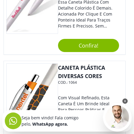
Essa Caneta Plástica Com
Detalhe Colorido É Demais.
Acionada Por Clique E Com
Ponteira Ideal Para Traços
Firmes E Precisos. Sem
Dúvidas É Um Excelente
Brinde Para Representar Sua
Marca. Dimensões: 1.6 Cm X
Confira!
13.7 Cm X 1.6 Cm
CANETA PLÁSTICA
DIVERSAS CORES
COD.:
1064
Com Visual Refinado, Esta
Caneta É Um Brinde Ideal
Para Pessoas Práticas E
Modernas. Ótima Opção Para
Seja bem vindo! Fala comigo
Levar Sua Marca De Forma
pelo,
WhatsApp agora.
Estilosa, Agregando Valor Para
Sua Empresa Em Eventos,