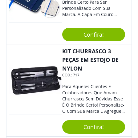
Brinde Certo Para Ser
Personalizado Com Sua
Marca. A Capa Em Couro
Sintético É Resistente, E O
Elástico Permite Maior
Segurança Ao Carregá-Lo.
Confira!
Ofereça A Seus Clientes E
Colaboradores, Sem Dúvidas
KIT CHURRASCO 3
Eles Irão Adorar.
PEÇAS EM ESTOJO DE
NYLON
COD.:
717
Para Aqueles Clientes E
Colaboradores Que Amam
Churrasco, Sem Dúvidas Esse
É O Brinde Certo! Personalize-
O Com Sua Marca E Agregue
Ainda Mais Visibilidade. O Kit
É Composto Por 3 Peças Para
Confira!
O Auxílio No Preparo De
Carnes, Em Um Lindo Estojo. É