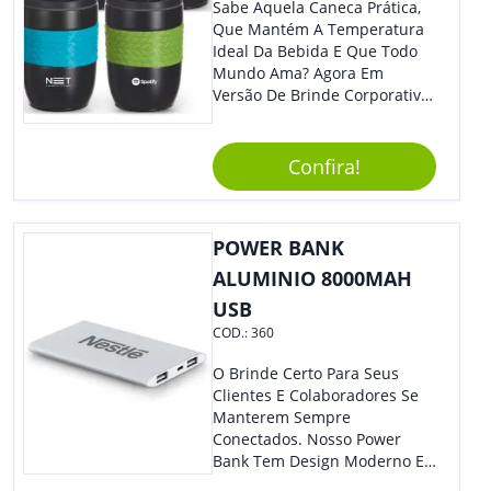
Sabe Aquela Caneca Prática,
Que Mantém A Temperatura
Ideal Da Bebida E Que Todo
Mundo Ama? Agora Em
Versão De Brinde Corporativo
Para Que Você Possa Levar
Sua Marca Com Muito Estilo E
Acrescentar Ainda Mais
Confira!
Praticidade À Eventos E Feiras
De Exposição.
POWER BANK
ALUMINIO 8000MAH
USB
COD.:
360
O Brinde Certo Para Seus
Clientes E Colaboradores Se
Manterem Sempre
Conectados. Nosso Power
Bank Tem Design Moderno E
Leve, Perfeito Para Carregar