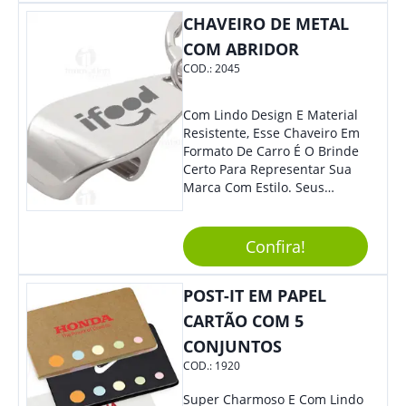
A Chance De Elevar A
Visibilidade De Sua Empresa!
CHAVEIRO DE METAL
COM ABRIDOR
COD.:
2045
Com Lindo Design E Material
Resistente, Esse Chaveiro Em
Formato De Carro É O Brinde
Certo Para Representar Sua
Marca Com Estilo. Seus
Clientes E Colaboradores Irão
Adorar.
Confira!
POST-IT EM PAPEL
CARTÃO COM 5
CONJUNTOS
COD.:
1920
Super Charmoso E Com Lindo