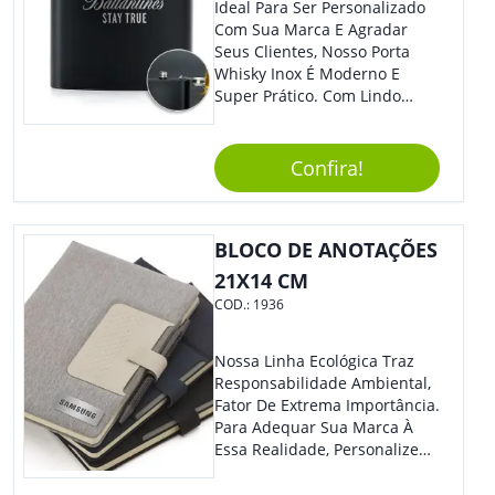
Ideal Para Ser Personalizado
Com Sua Marca E Agradar
Seus Clientes, Nosso Porta
Whisky Inox É Moderno E
Super Prático. Com Lindo
Design, O Brinde Será O
Grande Diferencial Em
Eventos E Feiras Corporativas.
Confira!
BLOCO DE ANOTAÇÕES
21X14 CM
COD.:
1936
Nossa Linha Ecológica Traz
Responsabilidade Ambiental,
Fator De Extrema Importância.
Para Adequar Sua Marca À
Essa Realidade, Personalize
Nosso Incrível Bloco De
Anotações Com Post-It E