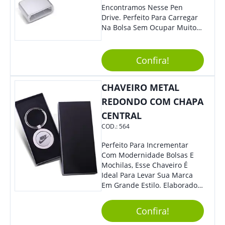
Encontramos Nesse Pen
Drive. Perfeito Para Carregar
Na Bolsa Sem Ocupar Muito
Espaço E Carregar Para
Qualquer Lugar Todos Os
Arquivos Desejados. Ideal
Confira!
Para Oferecer Em Eventos E
Feiras De Exposições.
CHAVEIRO METAL
REDONDO COM CHAPA
CENTRAL
COD.:
564
Perfeito Para Incrementar
Com Modernidade Bolsas E
Mochilas, Esse Chaveiro É
Ideal Para Levar Sua Marca
Em Grande Estilo. Elaborado A
Partir De Material Resistente,
O Brinde Se Adequa A
Confira!
Diversos Públicos. Não Perca