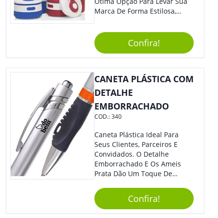
Ótima Opção Para Levar Sua
Marca De Forma Estilosa,
Agregando Valor Para Sua
Empresa Em Eventos,
Reuniões Corporativas Ou Até
Confira!
Mesmo Para Presentear
Colaboradores.
CANETA PLÁSTICA COM
DETALHE
EMBORRACHADO
COD.:
340
Caneta Plástica Ideal Para
Seus Clientes, Parceiros E
Convidados. O Detalhe
Emborrachado E Os Ameis
Prata Dão Um Toque De
Modernidade À Peça.
Acionamento Por Clique.
Confira!