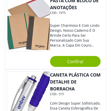
PASTA COM BLOCO DE
ANOTAÇÕES
COD.:
1975
Super Charmoso E Com Lindo
Design, Nosso Caderno É O
Brinde Certo Para Ser
Personalizado Com Sua
Marca. A Capa Em Couro
Sintético É Resistente, E O
Elástico Permite Maior
Segurança Ao Carregá-Lo.
Confira!
Ofereça A Seus Clientes E
Colaboradores, Sem Dúvidas
CANETA PLÁSTICA COM
Eles Irão Adorar.
DETALHE DE
BORRACHA
COD.:
315
Com Design Super Sofisticado,
Essa Caneta Esferográfica De