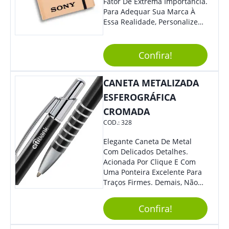
Fator De Extrema Importância.
Para Adequar Sua Marca À
Essa Realidade, Personalize
Nosso Incrível Bloco De
Anotações Com Post-It E
Caneta. Elaborado A Partir De
Confira!
Material Reciclado, O Brinde
Também É Prático, Tornando-
CANETA METALIZADA
Se Assim Excelente Para Uso
Cotidiano. Perfeito, Não É?!
ESFEROGRÁFICA
CROMADA
COD.:
328
Elegante Caneta De Metal
Com Delicados Detalhes.
Acionada Por Clique E Com
Uma Ponteira Excelente Para
Traços Firmes. Demais, Não
É?!
Confira!