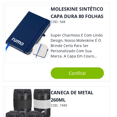
MOLESKINE SINTÉTICO
CAPA DURA 80 FOLHAS
COD.:
568
Super Charmoso E Com Lindo
Design, Nosso Moleskine É O
Brinde Certo Para Ser
Personalizado Com Sua
Marca. A Capa Em Couro
Sintético É Resistente, E O
Elástico Permite Maior
Segurança Ao Carregá-Lo.
Confira!
Ofereça A Seus Clientes E
Colaboradores, Sem Dúvidas
Eles Irão Adorar.
CANECA DE METAL
260ML
COD.:
1949