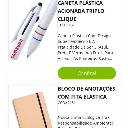
Colaboradores E Parceiros De
CANETA PLÁSTICA
Sua Empresa.
ACIONADA TRIPLO
CLIQUE
COD.:
312
Caneta Plástica Com Design
Super Moderno E A
Praticidade De Ser 3 (Azul,
Preta E Vermelha) Em 1. Para
Acionar As Ponteiras Basta
Arrastar A Cor Desejada Para
Baixo.
Confira!
BLOCO DE ANOTAÇÕES
COM FITA ELÁSTICA
COD.:
2151
Nossa Linha Ecológica Traz
Responsabilidade Ambiental,