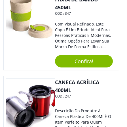
450ML
COD.:
347
Com Visual Refinado, Este
Copo É Um Brinde Ideal Para
Pessoas Práticas E Modernas.
Ótima Opção Para Levar Sua
Marca De Forma Estilosa,
Agregando Valor Para Sua
Empresa Em Eventos,
Confira!
Reuniões Corporativas Ou Até
Mesmo Para Presentear
Colaboradores.
CANECA ACRÍLICA
400ML
COD.:
247
Descrição Do Produto: A
Caneca Plástica De 400Ml É O
Item Perfeito Para Quem