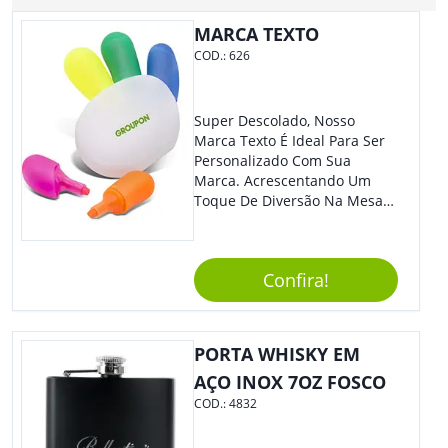
MARCA TEXTO
COD.:
626
Super Descolado, Nosso
Marca Texto É Ideal Para Ser
Personalizado Com Sua
Marca. Acrescentando Um
Toque De Diversão Na Mesa
Do Escritório Ou De Estudo, O
Brinde Agradará Todos Os
Clientes E Colaboradores. O
Confira!
Grande Destaque De Eventos
E Feiras De Negócio
Certamente Será De Sua
Empresa.
PORTA WHISKY EM
AÇO INOX 7OZ FOSCO
COD.:
4832