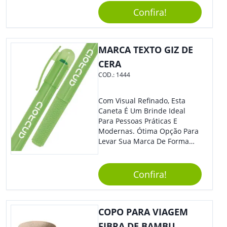
Na Bolsa Ou Na Mochila.
Confira!
Compatível Com Diversos
Aparelhos, O Brinde É Super
Eficiente E Ágil, Ideal Para
Quem Busca Praticidade No
MARCA TEXTO GIZ DE
Dia A Dia. Personalize-O Com
CERA
Sua Marca E Tenha Ainda
COD.:
1444
Mais Destaque Em Eventos E
Feiras De Negócios.
Com Visual Refinado, Esta
Caneta É Um Brinde Ideal
Para Pessoas Práticas E
Modernas. Ótima Opção Para
Levar Sua Marca De Forma
Estilosa, Agregando Valor Para
Sua Empresa Em Eventos,
Reuniões Corporativas Ou Até
Confira!
Mesmo Para Presentear
Colaboradores.
COPO PARA VIAGEM
FIBRA DE BAMBU