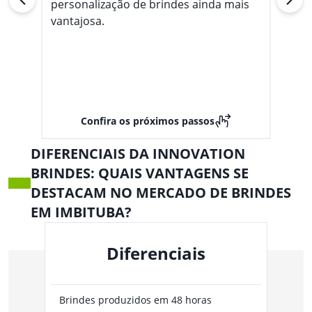
Situações. Usos Sugeridos:
personalização de brindes ainda mais
Essa Caixa De Som É Perfeita
vantajosa.
Para Ser Utilizada Em
Atividades Ao Ar Livre, Como
Acampamentos, Festas Na
Piscina, Trilhas E Passeios De
Barco. Também Pode Ser
Usada Em Ambientes
Internos, Como Banheiros,
Confira os próximos passos
Cozinhas E Áreas De Lazer
Próximas À Água. Aproveite A
DIFERENCIAIS DA INNOVATION
Praticidade E A Resistência Da
Caixa De Som Impermeável
BRINDES: QUAIS VANTAGENS SE
Para Curtir Suas Músicas
DESTACAM NO MERCADO DE BRINDES
Favoritas Em Qualquer Lugar,
EM IMBITUBA?
Sem Se Preocupar Com A
Água.
Diferenciais
Brindes produzidos em 48 horas