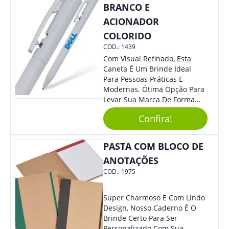
Capacidade De 400Ml, Ideal
BRANCO E
Para Diferentes Tipos De
ACIONADOR
Bebidas Quentes Ou Frias. -
Leve E Fácil De Transportar,
COLORIDO
Podendo Ser Levada Para
COD.:
1439
Qualquer Lugar. - Material
Com Visual Refinado, Esta
Plástico De Alta Qualidade,
Caneta É Um Brinde Ideal
Resistente A Quedas E Não
Para Pessoas Práticas E
Quebra Com Facilidade. Usos
Modernas. Ótima Opção Para
Sugeridos: - Perfeita Para
Levar Sua Marca De Forma
Tomar Café, Chá, Sucos Ou
Estilosa, Agregando Valor Para
Água. - Ideal Para Levar Ao
Confira!
Sua Empresa Em Eventos,
Escritório, Para Viagens Ou
Reuniões Corporativas Ou Até
Para O Parque. - Pode Ser
Mesmo Para Presentear
PASTA COM BLOCO DE
Utilizada Em Eventos Ao Ar
Colaboradores.
Livre, Como Piqueniques E
ANOTAÇÕES
Acampamentos. Adquira Já A
COD.:
1975
Sua Caneca Plástica De 400Ml
E Tenha Sempre Uma Opção
Prática E Funcional Para Suas
Super Charmoso E Com Lindo
Bebidas Favoritas!
Design, Nosso Caderno É O
Brinde Certo Para Ser
Personalizado Com Sua