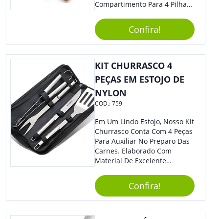
Compartimento Para 4 Pilhas
Aa Na Parte Superior (Não
Acompanha Pilhas) – Contém
Confira!
Desenho Indicativo De
Abertura E Fechamento Da
Tampa; Botões Para Extração
E Remoção De Rolhas E Parte
KIT CHURRASCO 4
Inferior Com Anel Cortador De
PEÇAS EM ESTOJO DE
Lacre (Removível).
NYLON
COD.:
759
Em Um Lindo Estojo, Nosso Kit
Churrasco Conta Com 4 Peças
Para Auxiliar No Preparo Das
Carnes. Elaborado Com
Material De Excelente
Qualidade E Design
Tradicional, Sem Dúvidas É O
Confira!
Brinde Certo Para Todos Os
Públicos. Personalize-O Com
Sua Marca. Seus Clientes E