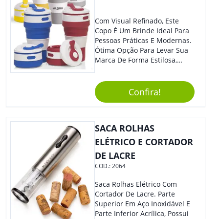
Com Visual Refinado, Este
Copo É Um Brinde Ideal Para
Pessoas Práticas E Modernas.
Ótima Opção Para Levar Sua
Marca De Forma Estilosa,
Agregando Valor Para Sua
Empresa Em Eventos,
Reuniões Corporativas Ou Até
Confira!
Mesmo Para Presentear
Colaboradores.
SACA ROLHAS
ELÉTRICO E CORTADOR
DE LACRE
COD.:
2064
Saca Rolhas Elétrico Com
Cortador De Lacre. Parte
Superior Em Aço Inoxidável E
Parte Inferior Acrílica, Possui