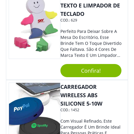
TEXTO E LIMPADOR DE
TECLADO
COD.:
629
Perfeito Para Deixar Sobre A
Mesa Do Escritório, Esse
Brinde Tem O Toque Divertido
Que Faltava. São 4 Cores De
Marca Texto E Um Limpador
De Teclado Em Formato De
Boneco. Demais, Não É?
Confira!
Personalize Com Sua Marca.
Super Criativo, Seus Clientes E
Colaboradores Irão Adorar.
CARREGADOR
WIRELESS ABS
SILICONE 5-10W
COD.:
1452
Com Visual Refinado, Este
Carregador É Um Brinde Ideal
Para Pessoas Práticas E