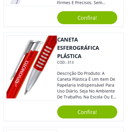
Firmes E Precisos. Sem
Dúvidas É Um Excelente
Brinde Para Representar Sua
Confira!
Marca. Dimensões: 1.6 Cm X
14 Cm X 1.6 Cm
CANETA
ESFEROGRÁFICA
PLÁSTICA
COD.:
313
Descrição Do Produto: A
Caneta Plástica É Um Item De
Papelaria Indispensável Para
Uso Diário, Seja No Ambiente
De Trabalho, Na Escola Ou Em
Casa. Feita De Plástico
Resistente, Possui Tinta De
Confira!
Qualidade Que Garante Uma
Escrita Suave E Sem Borrões.
Benefícios: - Praticidade: Leve