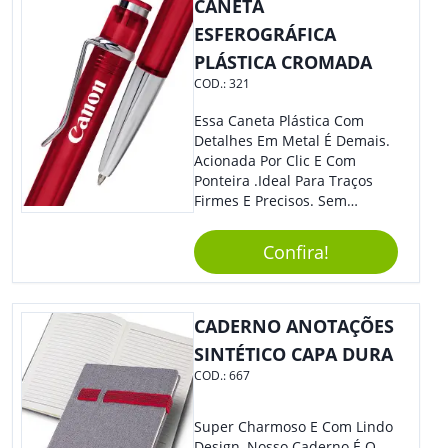
CANETA
ESFEROGRÁFICA
PLÁSTICA CROMADA
COD.:
321
Essa Caneta Plástica Com
Detalhes Em Metal É Demais.
Acionada Por Clic E Com
Ponteira .Ideal Para Traços
Firmes E Precisos. Sem
Dúvidas É Um Excelente
Brinde Para Representar Sua
Confira!
Marca.
CADERNO ANOTAÇÕES
SINTÉTICO CAPA DURA
COD.:
667
Super Charmoso E Com Lindo
Design, Nosso Caderno É O