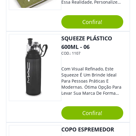
Essa Realidade, Personalize
Nosso Incrível Bloco De
Anotações Com Post-It E
Caneta. Elaborado A Partir De
Confira!
Material Reciclado, O Brinde
Também É Prático, Tornando-
SQUEEZE PLÁSTICO
Se Assim Excelente Para Uso
Cotidiano. Perfeito, Não É?!
600ML - 06
COD.:
1107
Com Visual Refinado, Este
Squeeze É Um Brinde Ideal
Para Pessoas Práticas E
Modernas. Ótima Opção Para
Levar Sua Marca De Forma
Estilosa, Agregando Valor Para
Sua Empresa Em Eventos,
Reuniões Corporativas Ou Até
Confira!
Mesmo Para Presentear
Colaboradores E Parceiros De
COPO ESPREMEDOR
Sua Empresa.