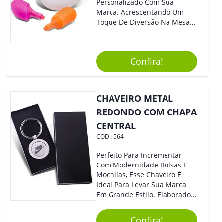
Personalizado Com Sua
Marca. Acrescentando Um
Toque De Diversão Na Mesa
Do Escritório Ou De Estudo, O
Brinde Agradará Todos Os
Clientes E Colaboradores. O
Confira!
Grande Destaque De Eventos
E Feiras De Negócio
Certamente Será De Sua
Empresa.
CHAVEIRO METAL
REDONDO COM CHAPA
CENTRAL
COD.:
564
Perfeito Para Incrementar
Com Modernidade Bolsas E
Mochilas, Esse Chaveiro É
Ideal Para Levar Sua Marca
Em Grande Estilo. Elaborado A
Partir De Material Resistente,
O Brinde Se Adequa A
Confira!