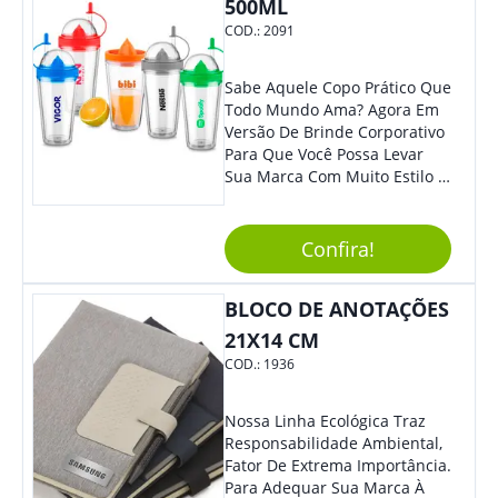
500ML
COD.:
2091
Sabe Aquele Copo Prático Que
Todo Mundo Ama? Agora Em
Versão De Brinde Corporativo
Para Que Você Possa Levar
Sua Marca Com Muito Estilo E
Acrescentar Ainda Mais
Praticidade À Eventos E Feiras
De Exposição.
Confira!
BLOCO DE ANOTAÇÕES
21X14 CM
COD.:
1936
Nossa Linha Ecológica Traz
Responsabilidade Ambiental,
Fator De Extrema Importância.
Para Adequar Sua Marca À