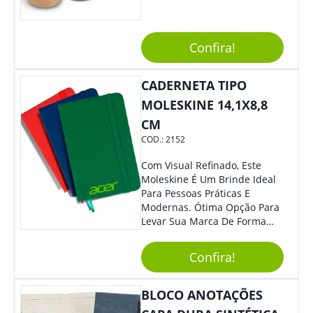
Design, O Brinde É Versátil
Para Diversas Ocasiões.
Perfeito, Não É?!
Confira!
CADERNETA TIPO
MOLESKINE 14,1X8,8
CM
COD.:
2152
Com Visual Refinado, Este
Moleskine É Um Brinde Ideal
Para Pessoas Práticas E
Modernas. Ótima Opção Para
Levar Sua Marca De Forma
Estilosa, Agregando Valor Para
Sua Empresa Em Eventos,
Confira!
Reuniões Corporativas Ou Até
Mesmo Para Presentear
Colaboradores E Parceiros De
BLOCO ANOTAÇÕES
Sua Empresa.