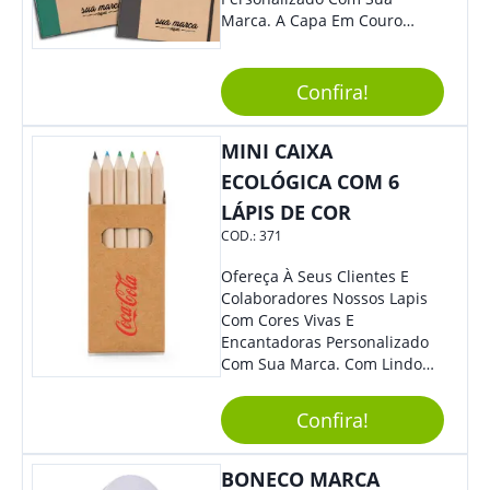
Marca. A Capa Em Couro
Sintético É Resistente, E O
Elástico Permite Maior
Segurança Ao Carregá-Lo.
Confira!
Ofereça A Seus Clientes E
Colaboradores, Sem Dúvidas
MINI CAIXA
Eles Irão Adorar.
ECOLÓGICA COM 6
LÁPIS DE COR
COD.:
371
Ofereça À Seus Clientes E
Colaboradores Nossos Lapis
Com Cores Vivas E
Encantadoras Personalizado
Com Sua Marca. Com Lindo
Design, O Brinde É Versátil
Para Diversas Ocasiões.
Confira!
Perfeito, Não É?!
BONECO MARCA