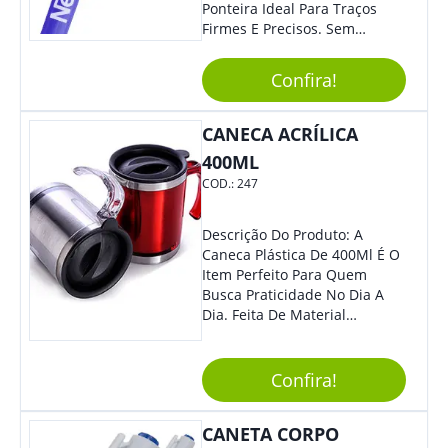
Ponteira Ideal Para Traços
Firmes E Precisos. Sem
Dúvidas É Um Excelente
Brinde Para Representar Sua
Confira!
Marca.
CANECA ACRÍLICA
400ML
COD.:
247
Descrição Do Produto: A
Caneca Plástica De 400Ml É O
Item Perfeito Para Quem
Busca Praticidade No Dia A
Dia. Feita De Material
Resistente E Durável, Essa
Caneca É Ideal Para Ser
Utilizada Em Casa, No
Confira!
Trabalho Ou Em Qualquer
Outra Atividade Do Seu
CANETA CORPO
Cotidiano. Benefícios: -