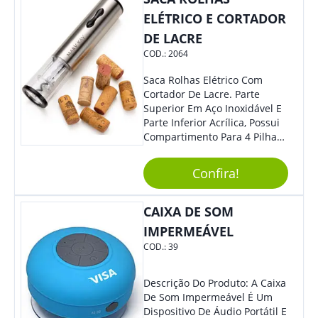
ELÉTRICO E CORTADOR
DE LACRE
COD.:
2064
Saca Rolhas Elétrico Com
Cortador De Lacre. Parte
Superior Em Aço Inoxidável E
Parte Inferior Acrílica, Possui
Compartimento Para 4 Pilhas
Aa Na Parte Superior (Não
Acompanha Pilhas) – Contém
Confira!
Desenho Indicativo De
Abertura E Fechamento Da
Tampa; Botões Para Extração
CAIXA DE SOM
E Remoção De Rolhas E Parte
IMPERMEÁVEL
Inferior Com Anel Cortador De
COD.:
39
Lacre (Removível).
Descrição Do Produto: A Caixa
De Som Impermeável É Um
Dispositivo De Áudio Portátil E