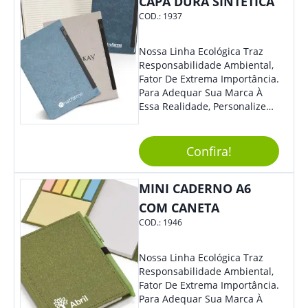
CAPA DURA SINTÉTICA
COD.:
1937
Nossa Linha Ecológica Traz
Responsabilidade Ambiental,
Fator De Extrema Importância.
Para Adequar Sua Marca À
Essa Realidade, Personalize
Nosso Incrível Bloco De
Anotações Com Post-It E
Caneta. Elaborado A Partir De
Confira!
Material Reciclado, O Brinde
Também É Prático, Tornando-
MINI CADERNO A6
Se Assim Excelente Para Uso
Cotidiano. Perfeito, Não É?!
COM CANETA
COD.:
1946
Nossa Linha Ecológica Traz
Responsabilidade Ambiental,
Fator De Extrema Importância.
Para Adequar Sua Marca À