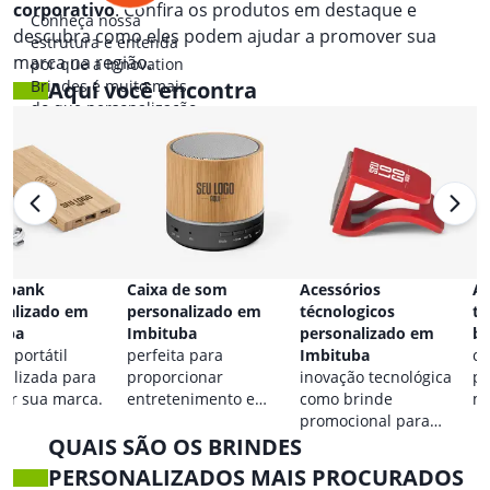
corporativo
. Confira os produtos em destaque e
Conheça nossa
descubra como eles podem ajudar a promover sua
estrutura e entenda
marca na região.
por que a Innovation
Brindes é muito mais
Aqui você encontra
do que personalização.
 bank
Caixa de som
Acessórios
Ac
nalizado em
personalizado em
técnologicos
ta
uba
Imbituba
personalizado em
br
a portátil
perfeita para
Imbituba
co
nalizada para
proporcionar
inovação tecnológica
pa
car sua marca.
entretenimento e
como brinde
ma
destacar sua marca em
promocional para
QUAIS SÃO OS BRINDES
qualquer ocasião.
eventos.
PERSONALIZADOS MAIS PROCURADOS