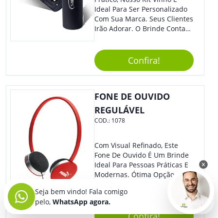
Segurança.
Ideal Para Ser Personalizado
Com Sua Marca. Seus Clientes
Irão Adorar. O Brinde Conta
Com 3 Peças Em Um Lindo
Estojo Emborrachado. Demais,
Não É?!
Confira!
FONE DE OUVIDO
REGULÁVEL
COD.:
1078
Com Visual Refinado, Este
Fone De Ouvido É Um Brinde
Ideal Para Pessoas Práticas E
Modernas. Ótima Opção Para
Levar Sua Marca De Forma
Seja bem vindo! Fala comigo
Estilosa, Agregando Valor Para
pelo,
WhatsApp agora.
Sua Empresa Em Eventos,
Reuniões Corporativas Ou Até
Confira!