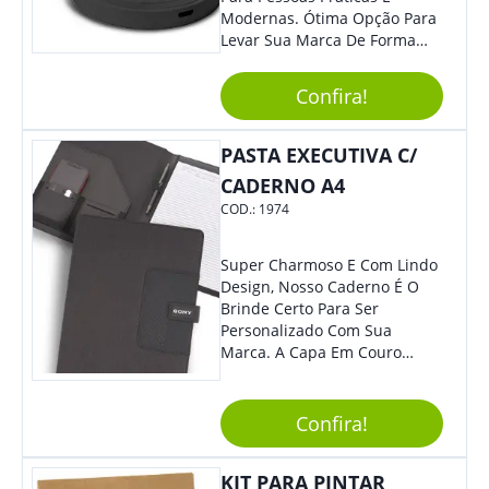
Modernas. Ótima Opção Para
Levar Sua Marca De Forma
Estilosa, Agregando Valor Para
Sua Empresa Em Eventos,
Confira!
Reuniões Corporativas Ou Até
Mesmo Para Presentear
Colaboradores E Parceiros De
PASTA EXECUTIVA C/
Sua Empresa.
CADERNO A4
COD.:
1974
Super Charmoso E Com Lindo
Design, Nosso Caderno É O
Brinde Certo Para Ser
Personalizado Com Sua
Marca. A Capa Em Couro
Sintético É Resistente, E O
Elástico Permite Maior
Segurança Ao Carregá-Lo.
Confira!
Ofereça A Seus Clientes E
Colaboradores, Sem Dúvidas
KIT PARA PINTAR
Eles Irão Adorar.