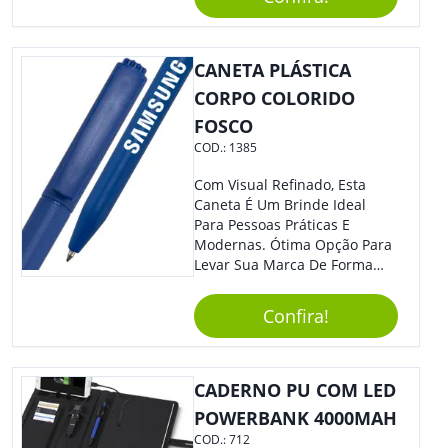
Diversos Públicos. Não Perca
A Chance De Elevar A
Visibilidade De Sua Empresa!
CANETA PLÁSTICA
CORPO COLORIDO
FOSCO
COD.:
1385
Com Visual Refinado, Esta
Caneta É Um Brinde Ideal
Para Pessoas Práticas E
Modernas. Ótima Opção Para
Levar Sua Marca De Forma
Estilosa, Agregando Valor Para
Sua Empresa Em Eventos,
Confira!
Reuniões Corporativas Ou Até
Mesmo Para Presentear
Colaboradores.
CADERNO PU COM LED
POWERBANK 4000MAH
COD.:
712