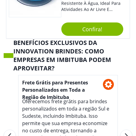
Resistente À Água, Ideal Para
Atividades Ao Ar Livre E
Ambientes Úmidos. Com
Design Compacto E Durável,
Essa Caixa De Som Reproduz
Confira!
Um Som Claro E Potente,
Proporcionando Uma
BENEFÍCIOS EXCLUSIVOS DA
Experiência Musical De Alta
INNOVATION BRINDES: COMO
Qualidade Em Qualquer
Lugar. Benefícios: Além De
EMPRESAS EM IMBITUBA PODEM
Ser Resistente À Água, A Caixa
APROVEITAR?
De Som Impermeável É Fácil
De Transportar, Possui Bateria
Frete Grátis para Presentes
De Longa Duração E Conexão
Bluetooth, Permitindo Que
Personalizados em Toda a
Você Conecte Seu Dispositivo
Região de Imbituba
De Forma Prática E Sem Fios.
Oferecemos frete grátis para brindes
A Qualidade Do Som Não É
personalizados em toda a região Sul e
Prejudicada Mesmo Em
Sudeste, incluindo Imbituba. Isso
Ambientes Molhados,
permite que sua empresa economize
Garantindo Uma Experiência
no custo de entrega, tornando a
Sonora Imersiva Em Todas As