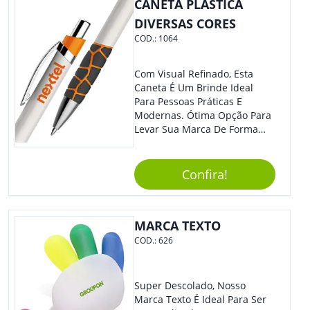
Colaboradores Com Certeza
CANETA PLÁSTICA
Irão Adorar.
DIVERSAS CORES
COD.:
1064
Com Visual Refinado, Esta
Caneta É Um Brinde Ideal
Para Pessoas Práticas E
Modernas. Ótima Opção Para
Levar Sua Marca De Forma
Estilosa, Agregando Valor Para
Sua Empresa Em Eventos,
Reuniões Corporativas Ou Até
Confira!
Mesmo Para Presentear
Colaboradores E Parceiros De
Sua Empresa.
MARCA TEXTO
COD.:
626
Super Descolado, Nosso
Marca Texto É Ideal Para Ser