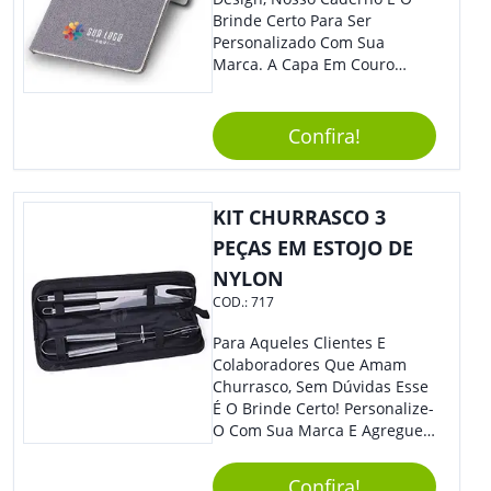
Brinde Certo Para Ser
Personalizado Com Sua
Marca. A Capa Em Couro
Sintético É Resistente, E O
Elástico Permite Maior
Segurança Ao Carregá-Lo.
Confira!
Ofereça A Seus Clientes E
Colaboradores, Sem Dúvidas
Eles Irão Adorar.
KIT CHURRASCO 3
PEÇAS EM ESTOJO DE
NYLON
COD.:
717
Para Aqueles Clientes E
Colaboradores Que Amam
Churrasco, Sem Dúvidas Esse
É O Brinde Certo! Personalize-
O Com Sua Marca E Agregue
Ainda Mais Visibilidade. O Kit
É Composto Por 3 Peças Para
Confira!