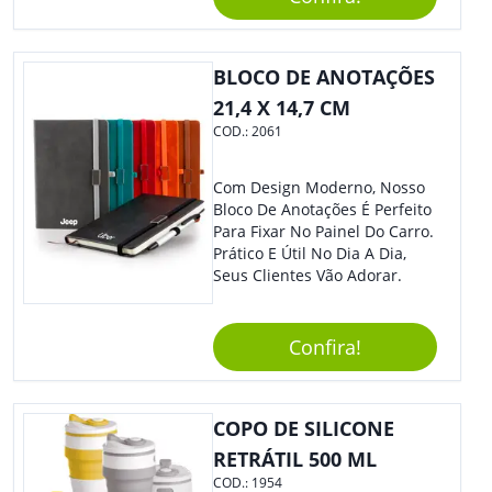
O Auxílio No Preparo De
Carnes, Em Um Lindo Estojo. É
A Garantia De Sucesso Para
Sua Empresa Em Feiras E
BLOCO DE ANOTAÇÕES
Eventos Corporativos.
21,4 X 14,7 CM
COD.:
2061
Com Design Moderno, Nosso
Bloco De Anotações É Perfeito
Para Fixar No Painel Do Carro.
Prático E Útil No Dia A Dia,
Seus Clientes Vão Adorar.
Confira!
COPO DE SILICONE
RETRÁTIL 500 ML
COD.:
1954