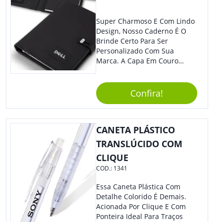
Super Charmoso E Com Lindo
Design, Nosso Caderno É O
Brinde Certo Para Ser
Personalizado Com Sua
Marca. A Capa Em Couro
Sintético É Resistente, E O
Elástico Permite Maior
Segurança Ao Carregá-Lo.
Confira!
Ofereça A Seus Clientes E
Colaboradores, Sem Dúvidas
Eles Irão Adorar.
CANETA PLÁSTICO
TRANSLÚCIDO COM
CLIQUE
COD.:
1341
Essa Caneta Plástica Com
Detalhe Colorido É Demais.
Acionada Por Clique E Com
Ponteira Ideal Para Traços