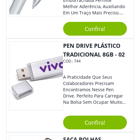
Emborrachada Permite
Melhor Aderência, Auxiliando
Em Um Traço Mais Preciso.
Versátil, Torna-Se Ideal Para
Todo Tipo De Evento E
Confira!
Público.
PEN DRIVE PLÁSTICO
TRADICIONAL 8GB - 02
COD.:
744
A Praticidade Que Seus
Colaboradores Precisam
Encontramos Nesse Pen
Drive. Perfeito Para Carregar
Na Bolsa Sem Ocupar Muito
Espaço E Carregar Para
Qualquer Lugar Todos Os
Arquivos Desejados. Ideal
Confira!
Para Oferecer Em Eventos E
Feiras De Exposições.
SACA ROLHAS