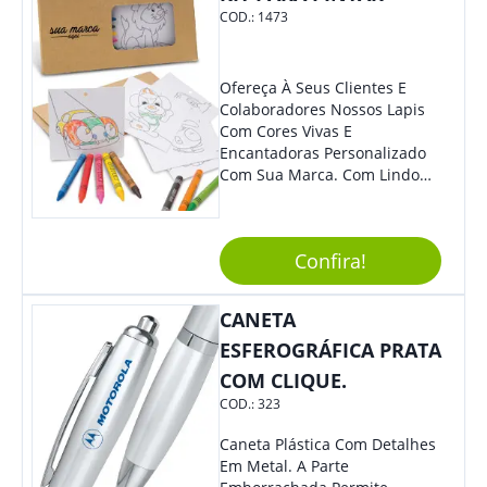
COD.:
1473
Ofereça À Seus Clientes E
Colaboradores Nossos Lapis
Com Cores Vivas E
Encantadoras Personalizado
Com Sua Marca. Com Lindo
Design, O Brinde É Versátil
Para Diversas Ocasiões.
Perfeito, Não É?!
Confira!
CANETA
ESFEROGRÁFICA PRATA
COM CLIQUE.
COD.:
323
Caneta Plástica Com Detalhes
Em Metal. A Parte