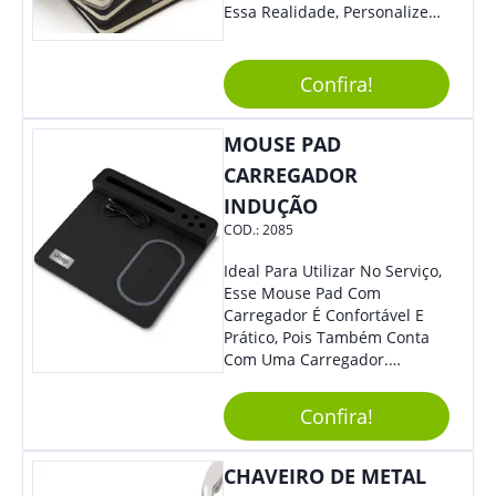
Essa Realidade, Personalize
Nosso Incrível Bloco De
Anotações Com Post-It E
Caneta. Elaborado A Partir De
Confira!
Material Reciclado, O Brinde
Também É Prático, Tornando-
MOUSE PAD
Se Assim Excelente Para Uso
Cotidiano. Perfeito, Não É?!
CARREGADOR
INDUÇÃO
COD.:
2085
Ideal Para Utilizar No Serviço,
Esse Mouse Pad Com
Carregador É Confortável E
Prático, Pois Também Conta
Com Uma Carregador.
Demais, Não É?! O Material É
Resistente, Com A Qualidade
Confira!
Que Os Colaboradores
Buscam, E O Design É
Moderno, Destacando Ainda
CHAVEIRO DE METAL
Mais Sua Marca.