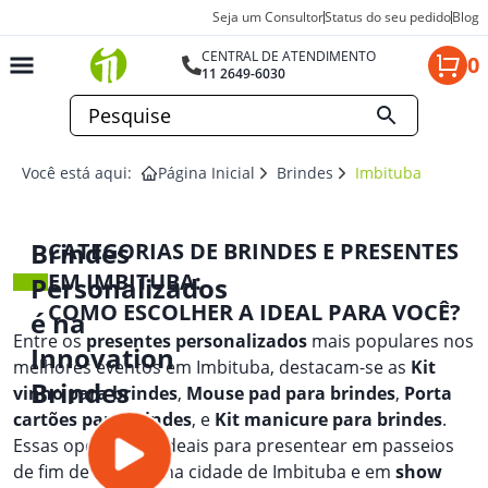
Seja um Consultor
Status do seu pedido
Blog
CENTRAL DE ATENDIMENTO
0
11 2649-6030
Você está aqui:
Página Inicial
Brindes
Imbituba
Brindes
CATEGORIAS DE BRINDES E PRESENTES
EM IMBITUBA:
Personalizados
COMO ESCOLHER A IDEAL PARA VOCÊ?
é na
Entre os
presentes personalizados
mais populares nos
Innovation
melhores eventos em Imbituba, destacam-se as
Kit
Brindes
vinho para brindes
,
Mouse pad para brindes
,
Porta
cartões para brindes
, e
Kit manicure para brindes
.
Essas opções são ideais para presentear em passeios
de fim de semana na cidade de Imbituba e em
show