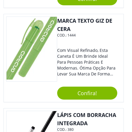
Material Reciclado, O Brinde
Também É Prático, Tornando-
Se Assim Excelente Para Uso
MARCA TEXTO GIZ DE
Cotidiano. Perfeito, Não É?!
CERA
COD.:
1444
Com Visual Refinado, Esta
Caneta É Um Brinde Ideal
Para Pessoas Práticas E
Modernas. Ótima Opção Para
Levar Sua Marca De Forma
Estilosa, Agregando Valor Para
Sua Empresa Em Eventos,
Reuniões Corporativas Ou Até
Confira!
Mesmo Para Presentear
Colaboradores.
LÁPIS COM BORRACHA
INTEGRADA
COD.:
380