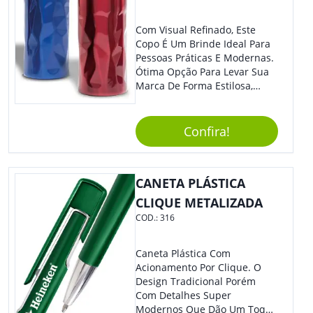
Com Visual Refinado, Este
Copo É Um Brinde Ideal Para
Pessoas Práticas E Modernas.
Ótima Opção Para Levar Sua
Marca De Forma Estilosa,
Agregando Valor Para Sua
Empresa Em Eventos,
Reuniões Corporativas Ou Até
Confira!
Mesmo Para Presentear
Colaboradores.
CANETA PLÁSTICA
CLIQUE METALIZADA
COD.:
316
Caneta Plástica Com
Acionamento Por Clique. O
Design Tradicional Porém
Com Detalhes Super
Modernos Que Dão Um Toque