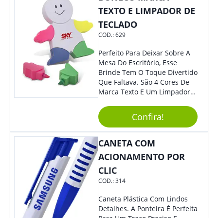
TEXTO E LIMPADOR DE
TECLADO
COD.:
629
Perfeito Para Deixar Sobre A
Mesa Do Escritório, Esse
Brinde Tem O Toque Divertido
Que Faltava. São 4 Cores De
Marca Texto E Um Limpador
De Teclado Em Formato De
Boneco. Demais, Não É?
Confira!
Personalize Com Sua Marca.
Super Criativo, Seus Clientes E
Colaboradores Irão Adorar.
CANETA COM
ACIONAMENTO POR
CLIC
COD.:
314
Caneta Plástica Com Lindos
Detalhes. A Ponteira É Perfeita