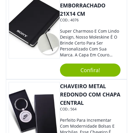
EMBORRACHADO
21X14 CM
COD.:
4076
Super Charmoso E Com Lindo
Design, Nosso Moleskine É O
Brinde Certo Para Ser
Personalizado Com Sua
Marca. A Capa Em Couro
Sintético É Resistente, O
Elástico Permite Maior
Confira!
Segurança Ao Carregá-Lo.
Ofereça A Seus Clientes E
Colaboradores, Sem Dúvidas
CHAVEIRO METAL
Eles Irão Adorar.
REDONDO COM CHAPA
CENTRAL
COD.:
564
Perfeito Para Incrementar
Com Modernidade Bolsas E
Mochilas, Esse Chaveiro É