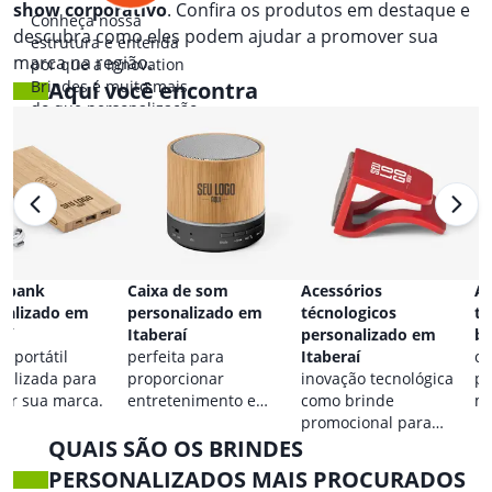
show corporativo
. Confira os produtos em destaque e
Conheça nossa
descubra como eles podem ajudar a promover sua
estrutura e entenda
marca na região.
por que a Innovation
Brindes é muito mais
Aqui você encontra
do que personalização.
 bank
Caixa de som
Acessórios
Ac
nalizado em
personalizado em
técnologicos
ta
aí
Itaberaí
personalizado em
br
a portátil
perfeita para
Itaberaí
co
nalizada para
proporcionar
inovação tecnológica
pa
car sua marca.
entretenimento e
como brinde
ma
destacar sua marca em
promocional para
QUAIS SÃO OS BRINDES
qualquer ocasião.
eventos.
PERSONALIZADOS MAIS PROCURADOS