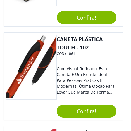
Nosso Incrível Bloco De
Anotações Com Post-It E
Caneta. Elaborado A Partir De
Confira!
Material Reciclado, O Brinde
Também É Prático, Tornando-
Se Assim Excelente Para Uso
CANETA PLÁSTICA
Cotidiano. Perfeito, Não É?!
TOUCH - 102
COD.:
1061
Com Visual Refinado, Esta
Caneta É Um Brinde Ideal
Para Pessoas Práticas E
Modernas. Ótima Opção Para
Levar Sua Marca De Forma
Estilosa, Agregando Valor Para
Sua Empresa Em Eventos,
Reuniões Corporativas Ou Até
Confira!
Mesmo Para Presentear
Colaboradores E Parceiros De
Sua Empresa.