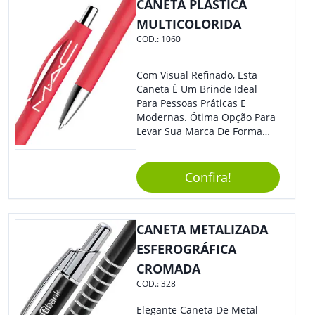
CANETA PLÁSTICA
MULTICOLORIDA
COD.:
1060
Com Visual Refinado, Esta
Caneta É Um Brinde Ideal
Para Pessoas Práticas E
Modernas. Ótima Opção Para
Levar Sua Marca De Forma
Estilosa, Agregando Valor Para
Sua Empresa Em Eventos,
Reuniões Corporativas Ou Até
Confira!
Mesmo Para Presentear
Colaboradores E Parceiros De
Sua Empresa.
CANETA METALIZADA
ESFEROGRÁFICA
CROMADA
COD.:
328
Elegante Caneta De Metal