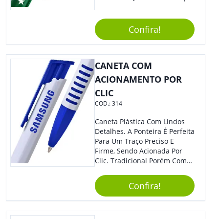
De Charme Na Peça.
Confira!
CANETA COM
ACIONAMENTO POR
CLIC
COD.:
314
Caneta Plástica Com Lindos
Detalhes. A Ponteira É Perfeita
Para Um Traço Preciso E
Firme, Sendo Acionada Por
Clic. Tradicional Porém Com
Design Minimalista Que Faz
Toda Diferença.
Confira!