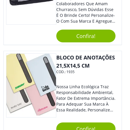
Colaboradores Que Amam
Churrasco, Sem Dúvidas Esse
É O Brinde Certo! Personalize-
O Com Sua Marca E Agregue
Ainda Mais Visibilidade. O Kit
É Composto Por 3 Peças Para
Confira!
O Auxílio No Preparo De
Carnes, Em Um Lindo Estojo. É
A Garantia De Sucesso Para
Sua Empresa Em Feiras E
BLOCO DE ANOTAÇÕES
Eventos Corporativos.
21,5X14,5 CM
COD.:
1935
Nossa Linha Ecológica Traz
Responsabilidade Ambiental,
Fator De Extrema Importância.
Para Adequar Sua Marca À
Essa Realidade, Personalize
Nosso Incrível Bloco De
Anotações Com Post-It E
Caneta. Elaborado A Partir De
Confira!