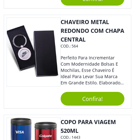
Segurança Ao Carregá-Lo.
Ofereça A Seus Clientes E
Colaboradores, Sem Dúvidas
Eles Irão Adorar.
CHAVEIRO METAL
REDONDO COM CHAPA
CENTRAL
COD.:
564
Perfeito Para Incrementar
Com Modernidade Bolsas E
Mochilas, Esse Chaveiro É
Ideal Para Levar Sua Marca
Em Grande Estilo. Elaborado A
Partir De Material Resistente,
O Brinde Se Adequa A
Confira!
Diversos Públicos. Não Perca
A Chance De Elevar A
Visibilidade De Sua Empresa!
COPO PARA VIAGEM
520ML
COD.:
1443