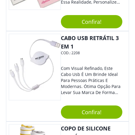
Essa Realidade, Personalize
Nosso Incrível Bloco De
Anotações Com Post-It E
Caneta. Elaborado A Partir De
Confira!
Material Reciclado, O Brinde
Também É Prático, Tornando-
CABO USB RETRÁTIL 3
Se Assim Excelente Para Uso
Cotidiano. Perfeito, Não É?!
EM 1
COD.:
2208
Com Visual Refinado, Este
Cabo Usb É Um Brinde Ideal
Para Pessoas Práticas E
Modernas. Ótima Opção Para
Levar Sua Marca De Forma
Estilosa, Agregando Valor Para
Sua Empresa Em Eventos,
Reuniões Corporativas Ou Até
Confira!
Mesmo Para Presentear
Colaboradores E Parceiros De
COPO DE SILICONE
Sua Empresa.