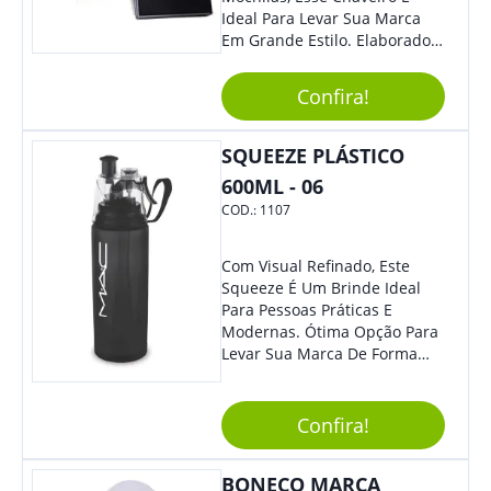
Ideal Para Levar Sua Marca
Em Grande Estilo. Elaborado A
Partir De Material Resistente,
O Brinde Se Adequa A
Confira!
Diversos Públicos. Não Perca
A Chance De Elevar A
Visibilidade De Sua Empresa!
SQUEEZE PLÁSTICO
600ML - 06
COD.:
1107
Com Visual Refinado, Este
Squeeze É Um Brinde Ideal
Para Pessoas Práticas E
Modernas. Ótima Opção Para
Levar Sua Marca De Forma
Estilosa, Agregando Valor Para
Sua Empresa Em Eventos,
Reuniões Corporativas Ou Até
Confira!
Mesmo Para Presentear
Colaboradores E Parceiros De
BONECO MARCA
Sua Empresa.