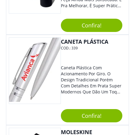
Pra Melhorar, É Super Prática
Com Sistema De Acionamento
Por Giro. É De Impressionar!
Confira!
CANETA PLÁSTICA
COD.:
339
Caneta Plástica Com
Acionamento Por Giro. O
Design Tradicional Porém
Com Detalhes Em Prata Super
Modernos Que Dão Um Toque
De Charme Na Peça.
Confira!
MOLESKINE