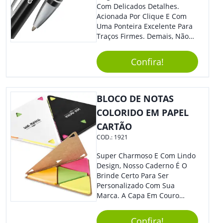
Com Delicados Detalhes.
Acionada Por Clique E Com
Uma Ponteira Excelente Para
Traços Firmes. Demais, Não
É?!
Confira!
BLOCO DE NOTAS
COLORIDO EM PAPEL
CARTÃO
COD.:
1921
Super Charmoso E Com Lindo
Design, Nosso Caderno É O
Brinde Certo Para Ser
Personalizado Com Sua
Marca. A Capa Em Couro
Sintético É Resistente, E O
Elástico Permite Maior
Confira!