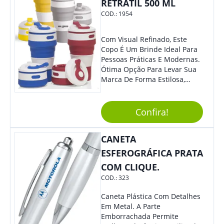
RETRÁTIL 500 ML
COD.:
1954
Com Visual Refinado, Este
Copo É Um Brinde Ideal Para
Pessoas Práticas E Modernas.
Ótima Opção Para Levar Sua
Marca De Forma Estilosa,
Agregando Valor Para Sua
Empresa Em Eventos,
Reuniões Corporativas Ou Até
Confira!
Mesmo Para Presentear
Colaboradores.
CANETA
ESFEROGRÁFICA PRATA
COM CLIQUE.
COD.:
323
Caneta Plástica Com Detalhes
Em Metal. A Parte
Emborrachada Permite