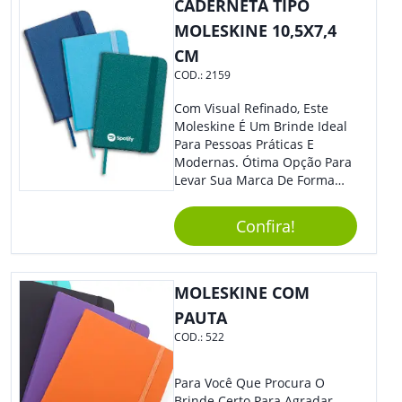
CADERNETA TIPO
MOLESKINE 10,5X7,4
CM
COD.:
2159
Com Visual Refinado, Este
Moleskine É Um Brinde Ideal
Para Pessoas Práticas E
Modernas. Ótima Opção Para
Levar Sua Marca De Forma
Estilosa, Agregando Valor Para
Sua Empresa Em Eventos,
Confira!
Reuniões Corporativas Ou Até
Mesmo Para Presentear
Colaboradores E Parceiros De
Sua Empresa.
MOLESKINE COM
PAUTA
COD.:
522
Para Você Que Procura O
Brinde Certo Para Agradar