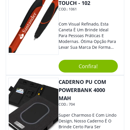
TOUCH - 102
COD.:
1061
Com Visual Refinado, Esta
Caneta É Um Brinde Ideal
Para Pessoas Práticas E
Modernas. Ótima Opção Para
Levar Sua Marca De Forma
Estilosa, Agregando Valor Para
Sua Empresa Em Eventos,
Reuniões Corporativas Ou Até
Confira!
Mesmo Para Presentear
Colaboradores E Parceiros De
CADERNO PU COM
Sua Empresa.
POWERBANK 4000
MAH
COD.:
704
Super Charmoso E Com Lindo
Design, Nosso Caderno É O
Brinde Certo Para Ser