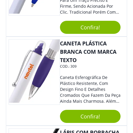
Para Um Traço Preciso E
Firme, Sendo Acionada Por
Clic. Tradicional Porém Com
Design Minimalista Que Faz
Toda Diferença.
Confira!
CANETA PLÁSTICA
BRANCA COM MARCA
TEXTO
COD.:
309
Caneta Esferográfica De
Plástico Resistente, Com
Design Fino E Detalhes
Cromados Que Fazem Da Peça
Ainda Mais Charmosa. Além
Disso, É Super Prática Pois
Seu Acionamento É Por Giro.
Confira!
Perfeita Para Diversas
Ocasiões Do Dia A Dia.
LÁPIS COM BORRACHA