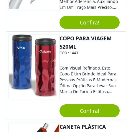
Melhor Aderência, Auxiliando
Em Um Traço Mais Preciso.
Versátil, Torna-Se Ideal Para
Todo Tipo De Evento E
Confira!
Público.
COPO PARA VIAGEM
520ML
COD.:
1443
Com Visual Refinado, Este
Copo É Um Brinde Ideal Para
Pessoas Práticas E Modernas.
Ótima Opção Para Levar Sua
Marca De Forma Estilosa,
Agregando Valor Para Sua
Empresa Em Eventos,
Reuniões Corporativas Ou Até
Confira!
Mesmo Para Presentear
Colaboradores.
CANETA PLÁSTICA