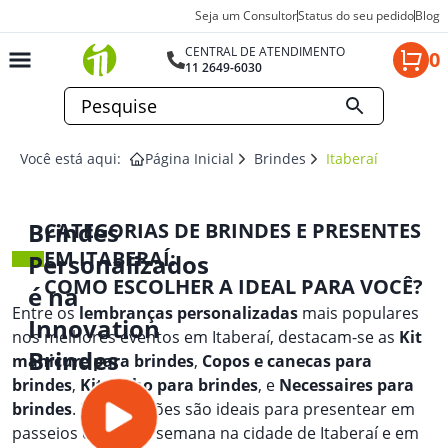
Seja um Consultor
Status do seu pedido
Blog
CENTRAL DE ATENDIMENTO
0
11 2649-6030
Você está aqui:
Página Inicial
Brindes
Itaberaí
Brindes
CATEGORIAS DE BRINDES E PRESENTES
EM ITABERAÍ:
Personalizados
COMO ESCOLHER A IDEAL PARA VOCÊ?
é na
Entre os
lembranças personalizadas
mais populares
Innovation
nos melhores eventos em Itaberaí, destacam-se as
Kit
Brindes
manicure para brindes
,
Copos e canecas para
brindes
,
Kit vinho para brindes
, e
Necessaires para
brindes
. Essas opções são ideais para presentear em
passeios de fim de semana na cidade de Itaberaí e em