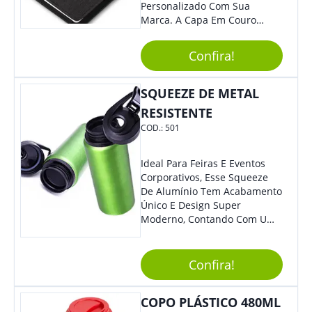
Personalizado Com Sua
Marca. A Capa Em Couro
Sintético É Resistente, E O
Elástico Permite Maior
Confira!
Segurança Ao Carregá-Lo.
Ofereça A Seus Clientes E
Colaboradores, Sem Dúvidas
SQUEEZE DE METAL
Eles Irão Adorar.
RESISTENTE
COD.:
501
Ideal Para Feiras E Eventos
Corporativos, Esse Squeeze
De Alumínio Tem Acabamento
Único E Design Super
Moderno, Contando Com Uma
Tampa Plástica Que Não
Permite Vazamentos. Sem
Dúvidas É Um Brinde Prático
Confira!
Que Levará Sua Marca Com
Muito Estilo, Agradando À
COPO PLÁSTICO 480ML
Todos.