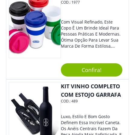
COD.:
1977
Com Visual Refinado, Este
Copo É Um Brinde Ideal Para
Pessoas Práticas E Modernas.
Ótima Opção Para Levar Sua
Marca De Forma Estilosa,
Agregando Valor Para Sua
Empresa Em Eventos,
Reuniões Corporativas Ou Até
Confira!
Mesmo Para Presentear
Colaboradores.
KIT VINHO COMPLETO
COM ESTOJO GARRAFA
COD.:
489
Luxo, Estilo E Bom Gosto
Definem Essa Incrível Caneta.
Os Anéis Centrais Fazem Da
Peça Ainda Mais Sofisticada. E