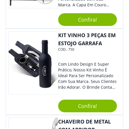
Marca. A Capa Em Couro
Sintético É Resistente, E O
Elástico Permite Ter Maior
Confira!
Segurança Ao Carregá-Lo.
Ofereça A Seus Clientes E
Colaboradores, Sem Dúvidas
KIT VINHO 3 PEÇAS EM
Eles Irão Adorar.
ESTOJO GARRAFA
COD.:
750
Com Lindo Design E Super
Prático, Nosso Kit Vinho É
Ideal Para Ser Personalizado
Com Sua Marca. Seus Clientes
Irão Adorar. O Brinde Conta
Com 3 Peças Em Um Lindo
Estojo Emborrachado. Demais,
Não É?!
Confira!
CHAVEIRO DE METAL