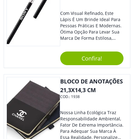
Com Visual Refinado, Este
Lápis É Um Brinde Ideal Para
Pessoas Práticas E Modernas.
Ótima Opção Para Levar Sua
Marca De Forma Estilosa,
Agregando Valor Para Sua
Empresa Em Eventos,
Reuniões Corporativas Ou Até
Confira!
Mesmo Para Presentear
Colaboradores E Parceiros De
Sua Empresa.
BLOCO DE ANOTAÇÕES
21,3X14,3 CM
COD.:
1938
Nossa Linha Ecológica Traz
Responsabilidade Ambiental,
Fator De Extrema Importância.
Para Adequar Sua Marca À
Essa Realidade, Personalize