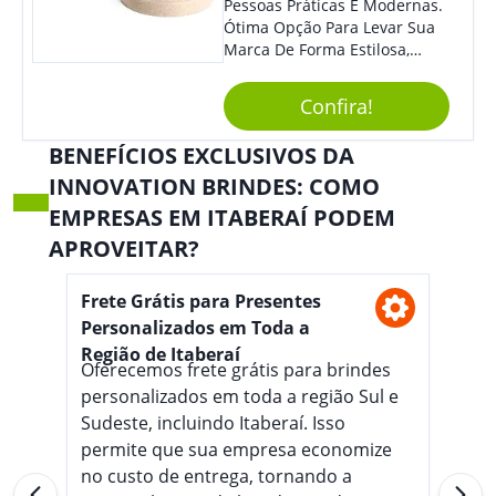
Pessoas Práticas E Modernas.
Ótima Opção Para Levar Sua
Marca De Forma Estilosa,
Agregando Valor Para Sua
Empresa Em Eventos,
Confira!
Reuniões Corporativas Ou Até
Mesmo Para Presentear
BENEFÍCIOS EXCLUSIVOS DA
Colaboradores.
INNOVATION BRINDES: COMO
EMPRESAS EM ITABERAÍ PODEM
APROVEITAR?
Frete Grátis para Presentes
Personalizados em Toda a
Região de Itaberaí
Oferecemos frete grátis para brindes
personalizados em toda a região Sul e
Sudeste, incluindo Itaberaí. Isso
permite que sua empresa economize
no custo de entrega, tornando a