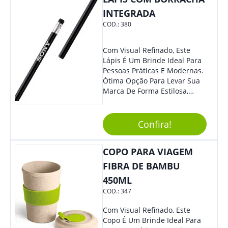
INTEGRADA
COD.:
380
Com Visual Refinado, Este
Lápis É Um Brinde Ideal Para
Pessoas Práticas E Modernas.
Ótima Opção Para Levar Sua
Marca De Forma Estilosa,
Agregando Valor Para Sua
Empresa Em Eventos,
Reuniões Corporativas Ou Até
Confira!
Mesmo Para Presentear
Colaboradores E Parceiros De
COPO PARA VIAGEM
Sua Empresa.
FIBRA DE BAMBU
450ML
COD.:
347
Com Visual Refinado, Este
Copo É Um Brinde Ideal Para