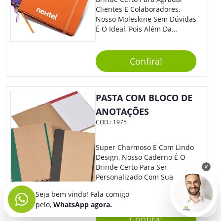
Clientes E Colaboradores,
Nosso Moleskine Sem Dúvidas
É O Ideal, Pois Além Da
Praticidade, Pode Ser
Utilizado Em Diversos
Momentos Do Dia.
Confira!
Personalize-O Com Sua Marca
E Tenha Ainda Mais Destaque
Em Feiras De Exposições E
PASTA COM BLOCO DE
Eventos Corporativos.
ANOTAÇÕES
COD.:
1975
Super Charmoso E Com Lindo
Design, Nosso Caderno É O
Brinde Certo Para Ser
Personalizado Com Sua
Marca. A Capa Em Couro
Seja bem vindo! Fala comigo
Sintético É Resistente, E O
pelo,
WhatsApp agora.
Elástico Permite Maior
Segurança Ao Carregá-Lo.
Confira!