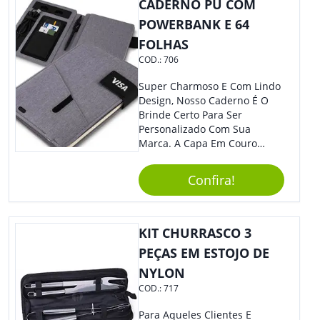
CADERNO PU COM
POWERBANK E 64
FOLHAS
COD.:
706
Super Charmoso E Com Lindo
Design, Nosso Caderno É O
Brinde Certo Para Ser
Personalizado Com Sua
Marca. A Capa Em Couro
Sintético É Resistente, E O
Elástico Permite Maior
Confira!
Segurança Ao Carregá-Lo.
Ofereça A Seus Clientes E
Colaboradores, Sem Dúvidas
Eles Irão Adorar.
KIT CHURRASCO 3
PEÇAS EM ESTOJO DE
NYLON
COD.:
717
Para Aqueles Clientes E