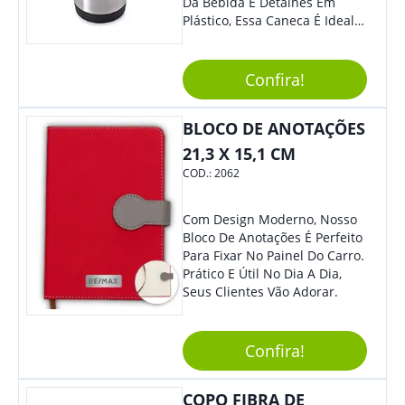
Da Bebida E Detalhes Em
Plástico, Essa Caneca É Ideal
Para Levar Sua Marca Com
Estilo E Surpreender À Todos.
Versátil, O Brinde Se Adequa
Confira!
À Feiras, Eventos E Até Mesmo
Datas Especiais.
BLOCO DE ANOTAÇÕES
21,3 X 15,1 CM
COD.:
2062
Com Design Moderno, Nosso
Bloco De Anotações É Perfeito
Para Fixar No Painel Do Carro.
Prático E Útil No Dia A Dia,
Seus Clientes Vão Adorar.
Confira!
COPO FIBRA DE