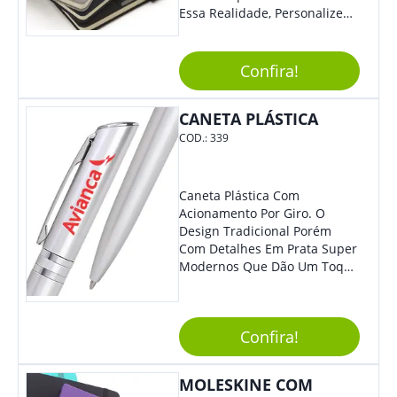
Essa Realidade, Personalize
Nosso Incrível Bloco De
Anotações Com Post-It E
Caneta. Elaborado A Partir De
Confira!
Material Reciclado, O Brinde
Também É Prático, Tornando-
CANETA PLÁSTICA
Se Assim Excelente Para Uso
Cotidiano. Perfeito, Não É?!
COD.:
339
Caneta Plástica Com
Acionamento Por Giro. O
Design Tradicional Porém
Com Detalhes Em Prata Super
Modernos Que Dão Um Toque
De Charme Na Peça.
Confira!
MOLESKINE COM