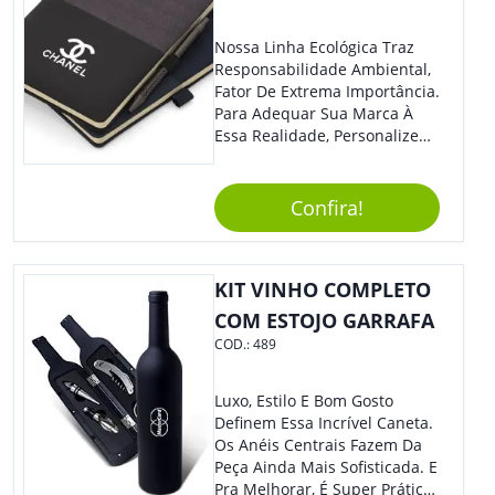
Nossa Linha Ecológica Traz
Responsabilidade Ambiental,
Fator De Extrema Importância.
Para Adequar Sua Marca À
Essa Realidade, Personalize
Nosso Incrível Bloco De
Anotações Com Post-It E
Caneta. Elaborado A Partir De
Confira!
Material Reciclado, O Brinde
Também É Prático, Tornando-
Se Assim Excelente Para Uso
KIT VINHO COMPLETO
Cotidiano. Perfeito, Não É?!
COM ESTOJO GARRAFA
COD.:
489
Luxo, Estilo E Bom Gosto
Definem Essa Incrível Caneta.
Os Anéis Centrais Fazem Da
Peça Ainda Mais Sofisticada. E
Pra Melhorar, É Super Prática