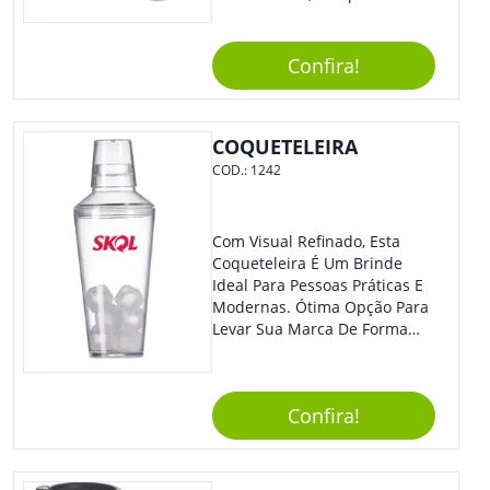
Com Sistema De Acionamento
Por Giro. É De Impressionar!
Confira!
COQUETELEIRA
COD.:
1242
Com Visual Refinado, Esta
Coqueteleira É Um Brinde
Ideal Para Pessoas Práticas E
Modernas. Ótima Opção Para
Levar Sua Marca De Forma
Estilosa, Agregando Valor Para
Sua Empresa Em Eventos,
Reuniões Corporativas Ou Até
Confira!
Mesmo Para Presentear
Colaboradores E Parceiros De
Sua Empresa.