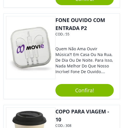
Segurança Ao Carregá-Lo.
Ofereça A Seus Clientes E
Colaboradores, Sem Dúvidas
Eles Irão Adorar.
FONE OUVIDO COM
ENTRADA P2
COD.:
55
Quem Não Ama Ouvir
Música?! Em Casa Ou Na Rua,
De Dia Ou De Noite. Para Isso,
Nada Melhor Do Que Nosso
Incrível Fone De Ouvido.
Super Confortável, Com Som
De Excelente Qualidade, E
Contando Com Tamanho De
Confira!
Fio Ideal Para Se Movimentar
Com Mais Liberdade, É O
Brinde Que Seus Clientes E
COPO PARA VIAGEM -
Colaboradores Mais Querem!
Não Fique De Fora! Ofereça
10
Em Eventos, Feiras E
COD.:
308