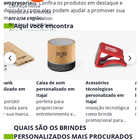
empresariais
. Confira os produtos em destaque e
Conheça nossa
descubra como eles podem ajudar a promover sua
estrutura e entenda
marca na região.
por que a Innovation
Brindes é muito mais
Aqui você encontra
do que personalização.
 bank
Caixa de som
Acessórios
Ac
nalizado em
personalizado em
técnologicos
ta
Itajaí
personalizado em
br
a portátil
perfeita para
Itajaí
co
nalizada para
proporcionar
inovação tecnológica
pa
car sua marca.
entretenimento e
como brinde
ma
destacar sua marca em
promocional para
QUAIS SÃO OS BRINDES
qualquer ocasião.
eventos.
PERSONALIZADOS MAIS PROCURADOS