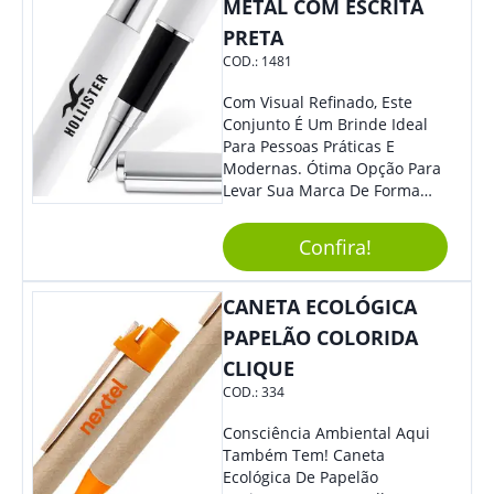
METAL COM ESCRITA
PRETA
COD.:
1481
Com Visual Refinado, Este
Conjunto É Um Brinde Ideal
Para Pessoas Práticas E
Modernas. Ótima Opção Para
Levar Sua Marca De Forma
Estilosa, Agregando Valor Para
Sua Empresa Em Eventos,
Confira!
Reuniões Corporativas Ou Até
Mesmo Para Presentear
Colaboradores E Parceiros De
CANETA ECOLÓGICA
Sua Empresa.
PAPELÃO COLORIDA
CLIQUE
COD.:
334
Consciência Ambiental Aqui
Também Tem! Caneta
Ecológica De Papelão