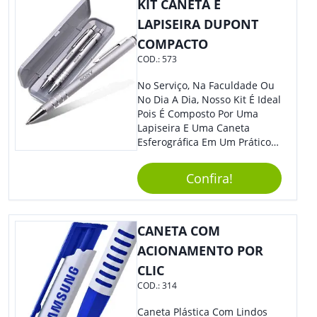
KIT CANETA E
LAPISEIRA DUPONT
COMPACTO
COD.:
573
No Serviço, Na Faculdade Ou
No Dia A Dia, Nosso Kit É Ideal
Pois É Composto Por Uma
Lapiseira E Uma Caneta
Esferográfica Em Um Prático
Estojo. Sem Dúvidas Seus
Clientes E Colaboradores Irão
Confira!
Adorar. Não Perca A Chance
De Personalizá-Lo
Especialmente Com Sua
Marca.
CANETA COM
ACIONAMENTO POR
CLIC
COD.:
314
Caneta Plástica Com Lindos