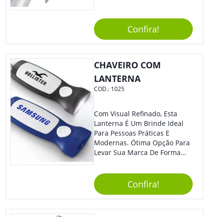
De Charme Na Peça.
Confira!
CHAVEIRO COM
LANTERNA
COD.:
1025
Com Visual Refinado, Esta
Lanterna É Um Brinde Ideal
Para Pessoas Práticas E
Modernas. Ótima Opção Para
Levar Sua Marca De Forma
Estilosa, Agregando Valor Para
Sua Empresa Em Eventos,
Reuniões Corporativas Ou Até
Confira!
Mesmo Para Presentear
Colaboradores E Parceiros De
Sua Empresa.