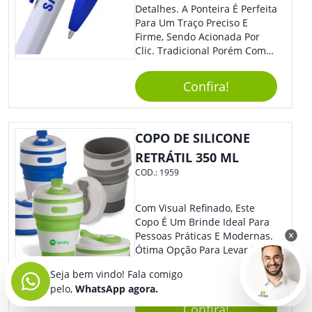
Detalhes. A Ponteira É Perfeita
Para Um Traço Preciso E
Firme, Sendo Acionada Por
Clic. Tradicional Porém Com
Design Minimalista Que Faz
Toda Diferença.
Confira!
COPO DE SILICONE
RETRÁTIL 350 ML
COD.:
1959
Com Visual Refinado, Este
Copo É Um Brinde Ideal Para
Pessoas Práticas E Modernas.
Ótima Opção Para Levar Sua
Marca De Forma Estilosa,
Seja bem vindo! Fala comigo
Agregando Valor Para Sua
pelo,
WhatsApp agora.
Empresa Em Eventos,
Reuniões Corporativas Ou Até
Confira!