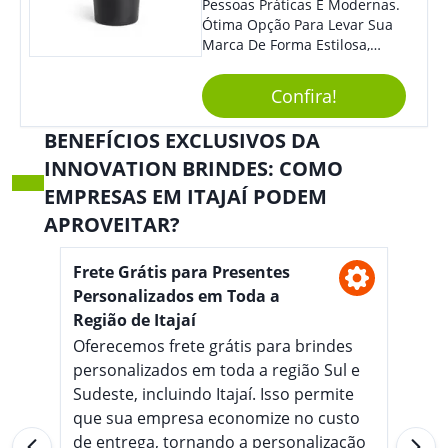
Pessoas Práticas E Modernas.
Ótima Opção Para Levar Sua
Marca De Forma Estilosa,
Agregando Valor Para Sua
Empresa Em Eventos,
Confira!
Reuniões Corporativas Ou Até
Mesmo Para Presentear
BENEFÍCIOS EXCLUSIVOS DA
Colaboradores.
INNOVATION BRINDES: COMO
EMPRESAS EM ITAJAÍ PODEM
APROVEITAR?
Frete Grátis para Presentes
Personalizados em Toda a
Região de Itajaí
Oferecemos frete grátis para brindes
personalizados em toda a região Sul e
Sudeste, incluindo Itajaí. Isso permite
que sua empresa economize no custo
de entrega, tornando a personalização