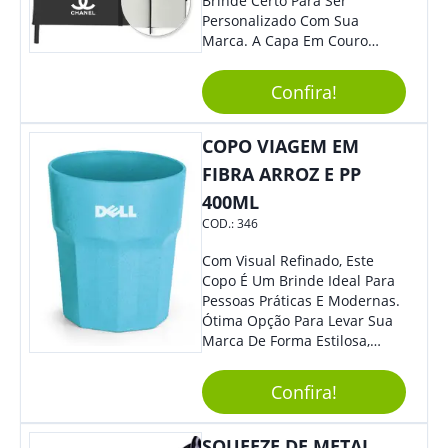
Brinde Certo Para Ser
Personalizado Com Sua
Marca. A Capa Em Couro
Sintético É Resistente, E O
Elástico Permite Ter Maior
Confira!
Segurança Ao Carregá-Lo.
Ofereça A Seus Clientes E
Colaboradores, Sem Dúvidas
COPO VIAGEM EM
Eles Irão Adorar.
FIBRA ARROZ E PP
400ML
COD.:
346
Com Visual Refinado, Este
Copo É Um Brinde Ideal Para
Pessoas Práticas E Modernas.
Ótima Opção Para Levar Sua
Marca De Forma Estilosa,
Agregando Valor Para Sua
Empresa Em Eventos,
Confira!
Reuniões Corporativas Ou Até
Mesmo Para Presentear
Colaboradores.
SQUEEZE DE METAL