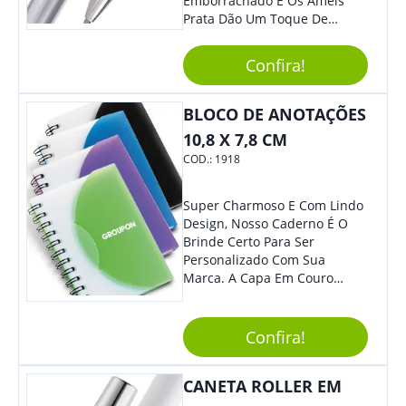
Emborrachado E Os Ameis
Prata Dão Um Toque De
Modernidade À Peça.
Acionamento Por Clique.
Confira!
BLOCO DE ANOTAÇÕES
10,8 X 7,8 CM
COD.:
1918
Super Charmoso E Com Lindo
Design, Nosso Caderno É O
Brinde Certo Para Ser
Personalizado Com Sua
Marca. A Capa Em Couro
Sintético É Resistente, E O
Elástico Permite Maior
Segurança Ao Carregá-Lo.
Confira!
Ofereça A Seus Clientes E
Colaboradores, Sem Dúvidas
CANETA ROLLER EM
Eles Irão Adorar.