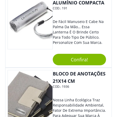
Dia A Dia. Personalize-O Com
ALUMÍNIO COMPACTA
Sua Marca E Tenha Ainda
COD.:
191
Mais Destaque Em Eventos E
Feiras De Negócios.
De Fácil Manuseio E Cabe Na
Palma Da Mão… Essa
Lanterna É O Brinde Certo
Para Todo Tipo De Público.
Personalize Com Sua Marca.
Confira!
BLOCO DE ANOTAÇÕES
21X14 CM
COD.:
1936
Nossa Linha Ecológica Traz
Responsabilidade Ambiental,
Fator De Extrema Importância.
Para Adequar Sua Marca À