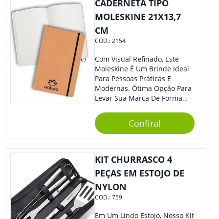
CADERNETA TIPO
MOLESKINE 21X13,7
CM
COD.:
2154
Com Visual Refinado, Este
Moleskine É Um Brinde Ideal
Para Pessoas Práticas E
Modernas. Ótima Opção Para
Levar Sua Marca De Forma
Estilosa, Agregando Valor Para
Sua Empresa Em Eventos,
Confira!
Reuniões Corporativas Ou Até
Mesmo Para Presentear
Colaboradores E Parceiros De
Sua Empresa.
KIT CHURRASCO 4
PEÇAS EM ESTOJO DE
NYLON
COD.:
759
Em Um Lindo Estojo, Nosso Kit