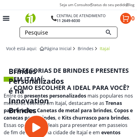
Seja um Consultor
Status do seu pedido
Blog
CENTRAL DE ATENDIMENTO
0
11 2649-6030
Você está aqui:
Página Inicial
Brindes
Itajaí
Brindes
CATEGORIAS DE BRINDES E PRESENTES
EM ITAJAÍ:
Personalizados
COMO ESCOLHER A IDEAL PARA VOCÊ?
é na
Entre os
presentes personalizados
mais populares nos
Innovation
melhores eventos em Itajaí, destacam-se as
Trenas
Brindes
para brindes
,
Canetas de metal para brindes
,
Copos e
canecas para brindes
, e
Kits churrasco para brindes
.
Essas opções são ideais para presentear em passeios
de fim de semana na cidade de Itajaí e em
eventos