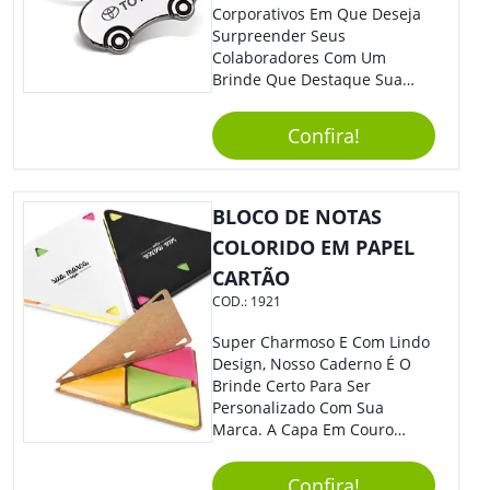
Corporativos Em Que Deseja
Surpreender Seus
Colaboradores Com Um
Brinde Que Destaque Sua
Marca, Esse Chaveiro Em
Formato De Carro É Ideal!
Confira!
Elaborado Com Metal,
Material Resistente E Durável,
O Item Conta Também Com
Lindo Design.
BLOCO DE NOTAS
COLORIDO EM PAPEL
CARTÃO
COD.:
1921
Super Charmoso E Com Lindo
Design, Nosso Caderno É O
Brinde Certo Para Ser
Personalizado Com Sua
Marca. A Capa Em Couro
Sintético É Resistente, E O
Elástico Permite Maior
Confira!