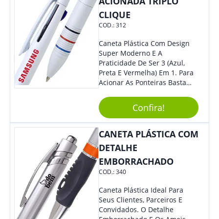
ACIONADA TRIPLO
CLIQUE
COD.:
312
Caneta Plástica Com Design
Super Moderno E A
Praticidade De Ser 3 (Azul,
Preta E Vermelha) Em 1. Para
Acionar As Ponteiras Basta
Arrastar A Cor Desejada Para
Baixo.
Confira!
CANETA PLÁSTICA COM
DETALHE
EMBORRACHADO
COD.:
340
Caneta Plástica Ideal Para
Seus Clientes, Parceiros E
Convidados. O Detalhe