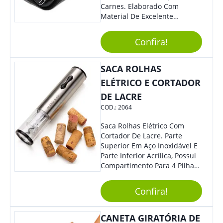
Carnes. Elaborado Com
Material De Excelente
Qualidade E Design
Tradicional, Sem Dúvidas É O
Confira!
Brinde Certo Para Todos Os
Públicos. Personalize-O Com
Sua Marca. Seus Clientes E
SACA ROLHAS
Colaboradores Com Certeza
ELÉTRICO E CORTADOR
Irão Adorar.
DE LACRE
COD.:
2064
Saca Rolhas Elétrico Com
Cortador De Lacre. Parte
Superior Em Aço Inoxidável E
Parte Inferior Acrílica, Possui
Compartimento Para 4 Pilhas
Aa Na Parte Superior (Não
Acompanha Pilhas) – Contém
Confira!
Desenho Indicativo De
Abertura E Fechamento Da
Tampa; Botões Para Extração
CANETA GIRATÓRIA DE