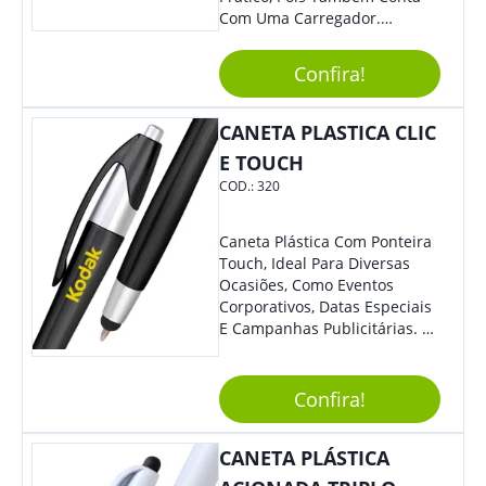
Com Uma Carregador.
Demais, Não É?! O Material É
Resistente, Com A Qualidade
Confira!
Que Os Colaboradores
Buscam, E O Design É
Moderno, Destacando Ainda
CANETA PLASTICA CLIC
Mais Sua Marca.
E TOUCH
COD.:
320
Caneta Plástica Com Ponteira
Touch, Ideal Para Diversas
Ocasiões, Como Eventos
Corporativos, Datas Especiais
E Campanhas Publicitárias. O
Design Minimalista É De
Impressionar. O Acionamento
Da Função Esferográfica É
Confira!
Feito Por Clic.
CANETA PLÁSTICA