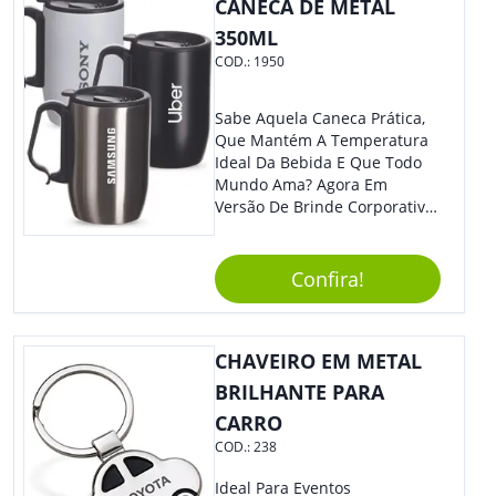
CANECA DE METAL
350ML
COD.:
1950
Sabe Aquela Caneca Prática,
Que Mantém A Temperatura
Ideal Da Bebida E Que Todo
Mundo Ama? Agora Em
Versão De Brinde Corporativo
Para Que Você Possa Levar
Sua Marca Com Muito Estilo E
Acrescentar Ainda Mais
Confira!
Praticidade À Eventos E Feiras
De Exposição.
CHAVEIRO EM METAL
BRILHANTE PARA
CARRO
COD.:
238
Ideal Para Eventos