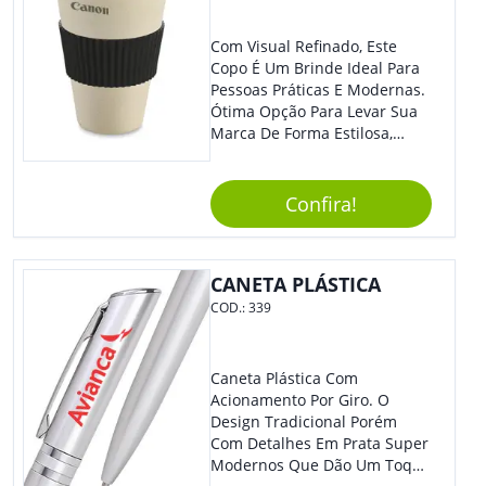
Congressos, E Tenha Sua
Marca Em Grande Destaque.
Com Visual Refinado, Este
Copo É Um Brinde Ideal Para
Pessoas Práticas E Modernas.
Ótima Opção Para Levar Sua
Marca De Forma Estilosa,
Agregando Valor Para Sua
Empresa Em Eventos,
Reuniões Corporativas Ou Até
Confira!
Mesmo Para Presentear
Colaboradores.
CANETA PLÁSTICA
COD.:
339
Caneta Plástica Com
Acionamento Por Giro. O
Design Tradicional Porém
Com Detalhes Em Prata Super
Modernos Que Dão Um Toque