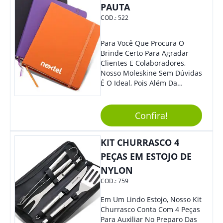
PAUTA
COD.:
522
Para Você Que Procura O
Brinde Certo Para Agradar
Clientes E Colaboradores,
Nosso Moleskine Sem Dúvidas
É O Ideal, Pois Além Da
Praticidade, Pode Ser
Utilizado Em Diversos
Momentos Do Dia.
Confira!
Personalize-O Com Sua Marca
E Tenha Ainda Mais Destaque
KIT CHURRASCO 4
Em Feiras De Exposições E
Eventos Corporativos.
PEÇAS EM ESTOJO DE
NYLON
COD.:
759
Em Um Lindo Estojo, Nosso Kit
Churrasco Conta Com 4 Peças
Para Auxiliar No Preparo Das