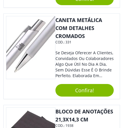
Mesmo Para Presentear
Colaboradores.
CANETA METÁLICA
COM DETALHES
CROMADOS
COD.:
331
Se Deseja Oferecer A Clientes,
Convidados Ou Colaboradores
Algo Que Útil No Dia A Dia,
Sem Dúvidas Esse É O Brinde
Perfeito. Elaborada Em
Plástico Fosco E Resistente E
Com Detalhes Em Metal, Essa
Confira!
Incrível Caneta Esferográfica É
Acionada Na Por Clic Na Parte
Superior.
BLOCO DE ANOTAÇÕES
21,3X14,3 CM
COD.:
1938