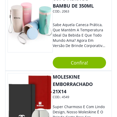
BAMBU DE 350ML
COD.:
2063
Sabe Aquela Caneca Prática,
Que Mantém A Temperatura
Ideal Da Bebida E Que Todo
Mundo Ama? Agora Em
Versão De Brinde Corporativo
Para Que Você Possa Levar
Sua Marca Com Muito Estilo E
Acrescentar Ainda Mais
Confira!
Praticidade À Eventos E Feiras
De Exposição.
MOLESKINE
EMBORRACHADO
21X14
COD.:
4549
Super Charmoso E Com Lindo
Design, Nosso Moleskine É O