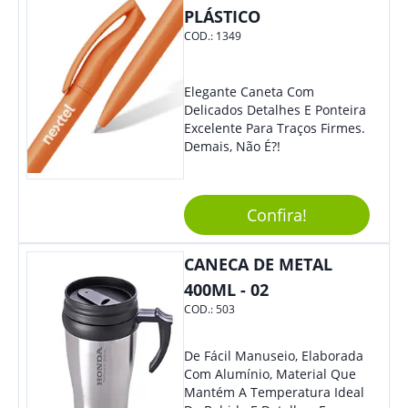
E Remoção De Rolhas E Parte
PLÁSTICO
Inferior Com Anel Cortador De
COD.:
1349
Lacre (Removível).
Elegante Caneta Com
Delicados Detalhes E Ponteira
Excelente Para Traços Firmes.
Demais, Não É?!
Confira!
CANECA DE METAL
400ML - 02
COD.:
503
De Fácil Manuseio, Elaborada
Com Alumínio, Material Que
Mantém A Temperatura Ideal