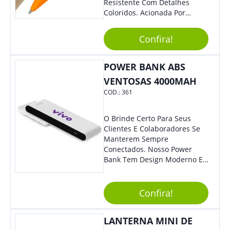
Resistente Com Detalhes
Coloridos. Acionada Por
Clique, É Fácil De Ser Utilizada
E Tem Ponteira Firme, Ideal
Confira!
Para Traços Precisos.
POWER BANK ABS
VENTOSAS 4000MAH
COD.:
361
O Brinde Certo Para Seus
Clientes E Colaboradores Se
Manterem Sempre
Conectados. Nosso Power
Bank Tem Design Moderno E
Leve, Perfeito Para Carregar
Na Bolsa Ou Na Mochila.
Compatível Com Diversos
Confira!
Aparelhos, O Brinde É Super
Eficiente E Ágil, Ideal Para
LANTERNA MINI DE
Quem Busca Praticidade No