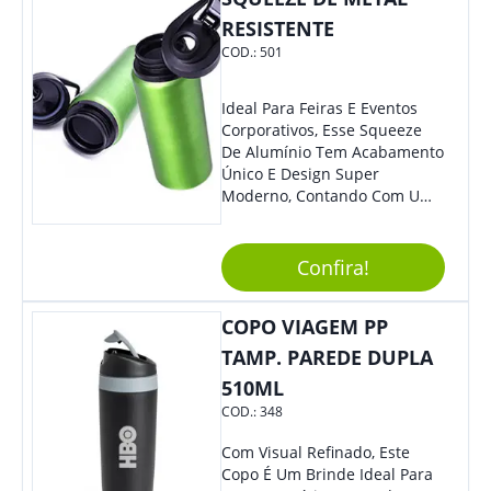
RESISTENTE
COD.:
501
Ideal Para Feiras E Eventos
Corporativos, Esse Squeeze
De Alumínio Tem Acabamento
Único E Design Super
Moderno, Contando Com Uma
Tampa Plástica Que Não
Permite Vazamentos. Sem
Dúvidas É Um Brinde Prático
Confira!
Que Levará Sua Marca Com
Muito Estilo, Agradando À
COPO VIAGEM PP
Todos.
TAMP. PAREDE DUPLA
510ML
COD.:
348
Com Visual Refinado, Este
Copo É Um Brinde Ideal Para