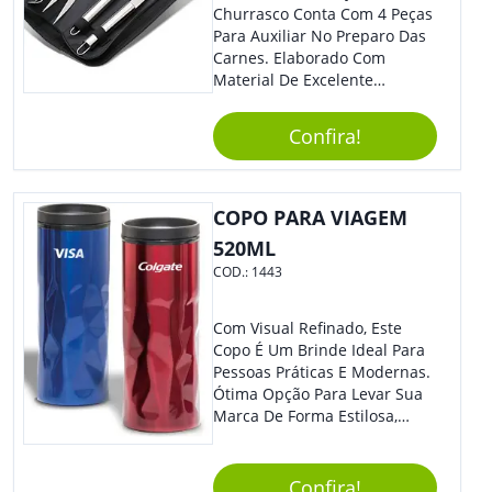
Churrasco Conta Com 4 Peças
Para Auxiliar No Preparo Das
Carnes. Elaborado Com
Material De Excelente
Qualidade E Design
Tradicional, Sem Dúvidas É O
Confira!
Brinde Certo Para Todos Os
Públicos. Personalize-O Com
Sua Marca. Seus Clientes E
Colaboradores Com Certeza
COPO PARA VIAGEM
Irão Adorar.
520ML
COD.:
1443
Com Visual Refinado, Este
Copo É Um Brinde Ideal Para
Pessoas Práticas E Modernas.
Ótima Opção Para Levar Sua
Marca De Forma Estilosa,
Agregando Valor Para Sua
Empresa Em Eventos,
Reuniões Corporativas Ou Até
Confira!