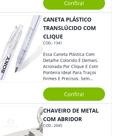
Caixa De Som Impermeável
Segurança Ao Carregá-Lo.
Confira!
Para Curtir Suas Músicas
Ofereça A Seus Clientes E
Favoritas Em Qualquer Lugar,
Colaboradores, Sem Dúvidas
CANETA PLÁSTICO
Sem Se Preocupar Com A
Eles Irão Adorar.
Água.
TRANSLÚCIDO COM
CLIQUE
COD.:
1341
Essa Caneta Plástica Com
Detalhe Colorido É Demais.
Acionada Por Clique E Com
Ponteira Ideal Para Traços
Firmes E Precisos. Sem
Dúvidas É Um Excelente
Brinde Para Representar Sua
Confira!
Marca. Dimensões: 1.6 Cm X
14 Cm X 1.6 Cm
CHAVEIRO DE METAL
COM ABRIDOR
COD.:
2045