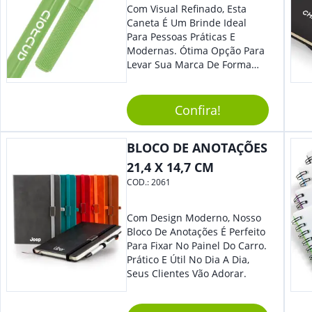
Com Visual Refinado, Esta
Caneta É Um Brinde Ideal
Para Pessoas Práticas E
Modernas. Ótima Opção Para
Levar Sua Marca De Forma
Estilosa, Agregando Valor Para
Sua Empresa Em Eventos,
Reuniões Corporativas Ou Até
Confira!
Mesmo Para Presentear
Colaboradores.
BLOCO DE ANOTAÇÕES
21,4 X 14,7 CM
COD.:
2061
Com Design Moderno, Nosso
Bloco De Anotações É Perfeito
Para Fixar No Painel Do Carro.
Prático E Útil No Dia A Dia,
Seus Clientes Vão Adorar.