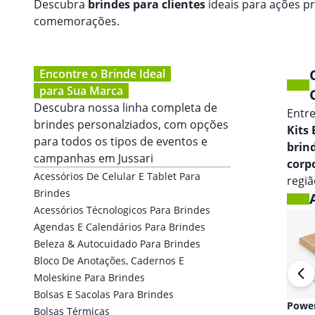
Descubra
brindes para clientes
ideais para ações p
comemorações.
Encontre o Brinde Ideal
para Sua Marca
Descubra nossa linha completa de
Entr
brindes personalziados, com opções
Kits
para todos os tipos de eventos e
brin
campanhas em
Jussari
corp
Acessórios De Celular E Tablet Para
regiã
Brindes
Acessórios Técnologicos Para Brindes
Agendas E Calendários Para Brindes
Beleza & Autocuidado Para Brindes
Bloco De Anotações, Cadernos E
Moleskine Para Brindes
Bolsas E Sacolas Para Brindes
Fones de ouvido
Powe
Bolsas Térmicas