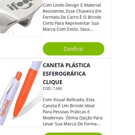
Com Lindo Design E Material
Resistente, Esse Chaveiro Em
Formato De Carro É O Brinde
Certo Para Representar Sua
Marca Com Estilo. Seus
Clientes E Colaboradores Irão
Adorar.
Confira!
CANETA PLÁSTICA
ESFEROGRÁFICA
CLIQUE
COD.:
1340
Com Visual Refinado, Esta
Caneta É Um Brinde Ideal
Para Pessoas Práticas E
Modernas. Ótima Opção Para
Levar Sua Marca De Forma
Estilosa, Agregando Valor Para