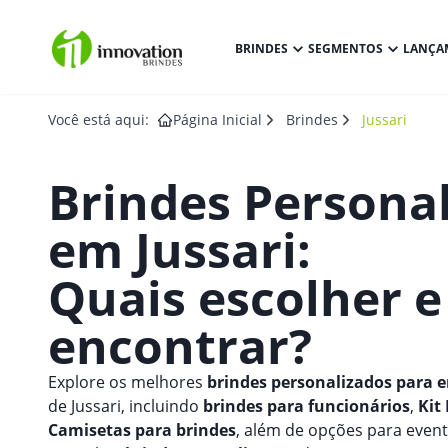
BRINDES
SEGMENTOS
LANÇA
Você está aqui:
Página Inicial
Brindes
Jussari
Brindes Persona
em
Jussari
:
Quais escolher 
encontrar?
Explore os melhores
brindes personalizados para 
de Jussari, incluindo
brindes para funcionários
,
Kit
Camisetas para brindes
, além de opções para evento