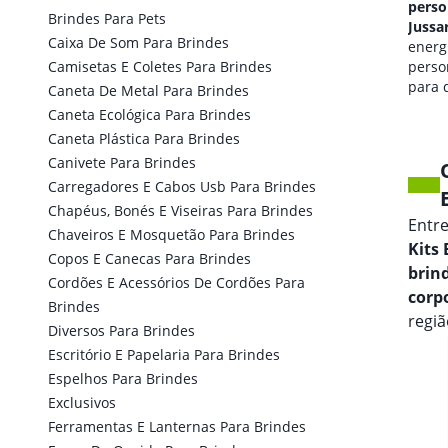
personalizado em
perso
Brindes Para Pets
Jussari
Jussar
Caixa De Som Para Brindes
qualidade de som
energi
Camisetas E Coletes Para Brindes
personalizada
perso
para seus eventos.
para 
Caneta De Metal Para Brindes
marca
Caneta Ecológica Para Brindes
Caneta Plástica Para Brindes
Canivete Para Brindes
Carregadores E Cabos Usb Para Brindes
Chapéus, Bonés E Viseiras Para Brindes
Entr
Chaveiros E Mosquetão Para Brindes
Kits
Copos E Canecas Para Brindes
brin
Cordões E Acessórios De Cordões Para
corp
Brindes
regiã
Diversos Para Brindes
Escritório E Papelaria Para Brindes
Espelhos Para Brindes
Exclusivos
Ferramentas E Lanternas Para Brindes