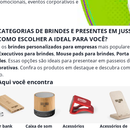
romocionais, eventos corporativos e
CATEGORIAS DE BRINDES E PRESENTES EM JUS
COMO ESCOLHER A IDEAL PARA VOCÊ?
e os
brindes personalizados para empresas
mais populares
 Executivos para brindes
,
Mouse pads para brindes
,
Porta
des
. Essas opções são ideais para presentear em passeios 
orativas
. Confira os produtos em destaque e descubra co
o.
Aqui você encontra
r bank
Caixa de som
Acessórios
Acessórios de