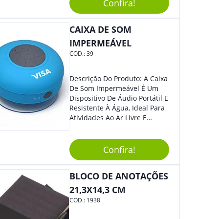
Caneta. Elaborado A Partir De
Confira!
Material Reciclado, O Brinde
Também É Prático, Tornando-
CAIXA DE SOM
Se Assim Excelente Para Uso
Cotidiano. Perfeito, Não É?!
IMPERMEÁVEL
COD.:
39
Descrição Do Produto: A Caixa
De Som Impermeável É Um
Dispositivo De Áudio Portátil E
Resistente À Água, Ideal Para
Atividades Ao Ar Livre E
Ambientes Úmidos. Com
Design Compacto E Durável,
Essa Caixa De Som Reproduz
Confira!
Um Som Claro E Potente,
Proporcionando Uma
BLOCO DE ANOTAÇÕES
Experiência Musical De Alta
Qualidade Em Qualquer
21,3X14,3 CM
Lugar. Benefícios: Além De
COD.:
1938
Ser Resistente À Água, A Caixa
De Som Impermeável É Fácil