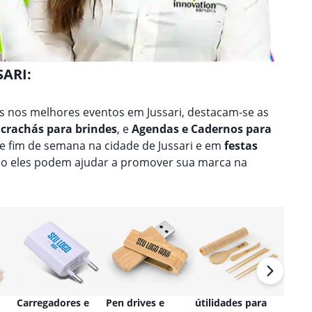
SARI:
 nos melhores eventos em Jussari, destacam-se as
 crachás para brindes
, e
Agendas e Cadernos para
de fim de semana na cidade de Jussari e em
festas
mo eles podem ajudar a promover sua marca na
Carregadores e
Pen drives e
útilidades para
Relóg