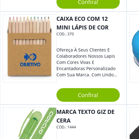
Confira!
Reuniões Corporativas Ou Até
Mesmo Para Presentear
Colaboradores E Parceiros De
CAIXA ECO COM 12
Sua Empresa.
MINI LÁPIS DE COR
COD.:
370
Ofereça À Seus Clientes E
Colaboradores Nossos Lapis
Com Cores Vivas E
Encantadoras Personalizado
Com Sua Marca. Com Lindo
Design, O Brinde É Versátil
Para Diversas Ocasiões.
Perfeito, Não É?!
Confira!
MARCA TEXTO GIZ DE
CERA
COD.:
1444