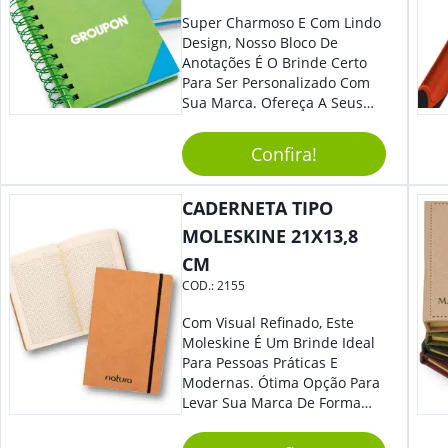
Super Charmoso E Com Lindo
Design, Nosso Bloco De
Anotações É O Brinde Certo
Para Ser Personalizado Com
Sua Marca. Ofereça A Seus
Clientes E Colaboradores, Sem
Dúvidas Eles Irão Adorar.
Confira!
CADERNETA TIPO
MOLESKINE 21X13,8
CM
COD.:
2155
Com Visual Refinado, Este
Moleskine É Um Brinde Ideal
Para Pessoas Práticas E
Modernas. Ótima Opção Para
Levar Sua Marca De Forma
Estilosa, Agregando Valor Para
Sua Empresa Em Eventos,