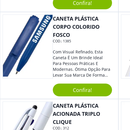
Confira!
CANETA PLÁSTICA
CORPO COLORIDO
FOSCO
COD.:
1385
Com Visual Refinado, Esta
Caneta É Um Brinde Ideal
Para Pessoas Práticas E
Modernas. Ótima Opção Para
Levar Sua Marca De Forma
Estilosa, Agregando Valor Para
Sua Empresa Em Eventos,
Confira!
Reuniões Corporativas Ou Até
Mesmo Para Presentear
Colaboradores.
CANETA PLÁSTICA
ACIONADA TRIPLO
CLIQUE
COD.:
312