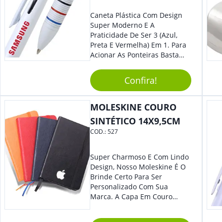
Caneta Plástica Com Design
Super Moderno E A
Praticidade De Ser 3 (Azul,
Preta E Vermelha) Em 1. Para
Acionar As Ponteiras Basta
Arrastar A Cor Desejada Para
Baixo.
Confira!
MOLESKINE COURO
SINTÉTICO 14X9,5CM
COD.:
527
Super Charmoso E Com Lindo
Design, Nosso Moleskine É O
Brinde Certo Para Ser
Personalizado Com Sua
Marca. A Capa Em Couro
Sintético É Resistente, E O
Elástico Permite Maior