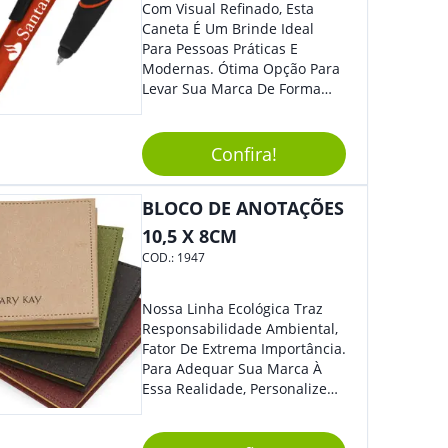
Com Visual Refinado, Esta
Caneta É Um Brinde Ideal
Para Pessoas Práticas E
Modernas. Ótima Opção Para
Levar Sua Marca De Forma
Estilosa, Agregando Valor Para
Sua Empresa Em Eventos,
Reuniões Corporativas Ou Até
Confira!
Mesmo Para Presentear
Colaboradores E Parceiros De
BLOCO DE ANOTAÇÕES
Sua Empresa.
10,5 X 8CM
COD.:
1947
Nossa Linha Ecológica Traz
Responsabilidade Ambiental,
Fator De Extrema Importância.
Para Adequar Sua Marca À
Essa Realidade, Personalize
Nosso Incrível Bloco De
Anotações Com Post-It E