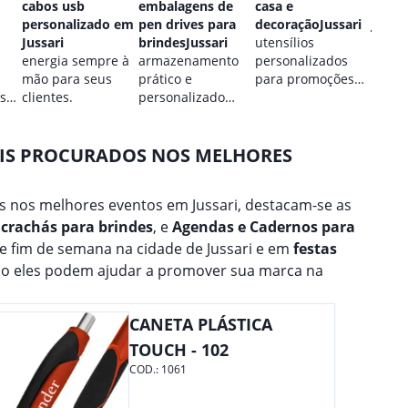
cabos usb
embalagens de
casa e
perso
personalizado em
pen drives para
decoraçãoJussari
Jussar
Jussari
brindesJussari
utensílios
estilo
energia sempre à
armazenamento
personalizados
perso
mão para seus
prático e
para promoções
para 
 sua
clientes.
personalizado
culinárias.
marca
para seus dados.
AIS PROCURADOS NOS MELHORES
 nos melhores eventos em Jussari, destacam-se as
 crachás para brindes
, e
Agendas e Cadernos para
de fim de semana na cidade de Jussari e em
festas
mo eles podem ajudar a promover sua marca na
CANETA PLÁSTICA
TOUCH - 102
COD.:
1061