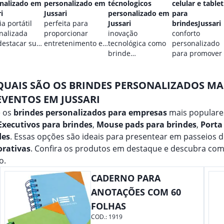
nalizado em
personalizado em
técnologicos
celular e tablet
i
Jussari
personalizado em
para
a portátil
perfeita para
Jussari
brindesJussari
nalizada
proporcionar
inovação
conforto
destacar sua
entretenimento e
tecnológica como
personalizado
.
destacar sua
brinde
para promover
marca em
promocional para
marca.
qualquer ocasião.
eventos.
QUAIS SÃO OS BRINDES PERSONALIZADOS M
EVENTOS EM JUSSARI
e os
brindes personalizados para empresas
mais populares
 Executivos para brindes
,
Mouse pads para brindes
,
Porta
des
. Essas opções são ideais para presentear em passeios 
orativas
. Confira os produtos em destaque e descubra co
o.
CADERNO PARA
ANOTAÇÕES COM 60
FOLHAS
COD.:
1919