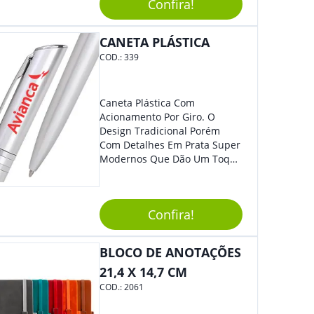
Confira!
Segurança Ao Carregá-Lo.
Ofereça A Seus Clientes E
Colaboradores, Sem Dúvidas
CANETA PLÁSTICA
Eles Irão Adorar.
COD.:
339
Caneta Plástica Com
Acionamento Por Giro. O
Design Tradicional Porém
Com Detalhes Em Prata Super
Modernos Que Dão Um Toque
De Charme Na Peça.
Confira!
BLOCO DE ANOTAÇÕES
21,4 X 14,7 CM
COD.:
2061