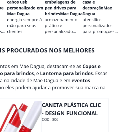
cabos usb
embalagens de
casa e
perso
ae
personalizado em
pen drives para
decoraçãoMae
Mae 
Mae Dagua
brindesMae Dagua
Dagua
estilo
energia sempre à
armazenamento
utensílios
perso
mão para seus
prático e
personalizados
para 
 sua
clientes.
personalizado
para promoções
marca
para seus dados.
culinárias.
AIS PROCURADOS NOS MELHORES
entos em Mae Dagua, destacam-se as
Copos e
ho para brindes
, e
Lanterna para brindes
. Essas
na na cidade de Mae Dagua e em
eventos
mo eles podem ajudar a promover sua marca na
CANETA PLÁSTICA CLIC
- DESIGN FUNCIONAL
COD.:
306