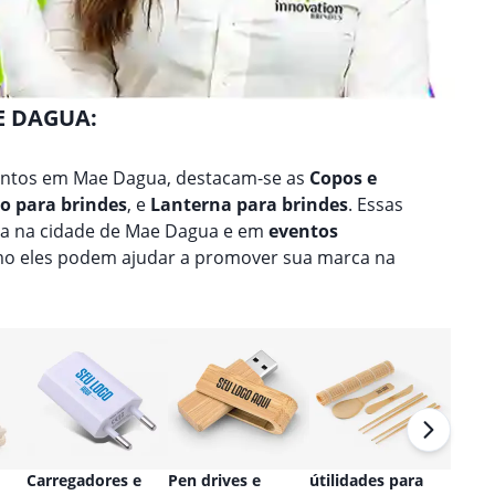
E DAGUA:
entos em Mae Dagua, destacam-se as
Copos e
ho para brindes
, e
Lanterna para brindes
. Essas
na na cidade de Mae Dagua e em
eventos
mo eles podem ajudar a promover sua marca na
Carregadores e
Pen drives e
útilidades para
Relóg