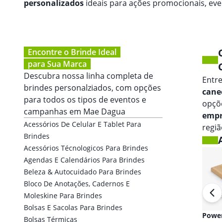
personalizados
ideais para ações promocionais, ev
Encontre o Brinde Ideal
para Sua Marca
Descubra nossa linha completa de
Entr
brindes personalziados, com opções
cane
para todos os tipos de eventos e
opçõ
campanhas em
Mae Dagua
empr
Acessórios De Celular E Tablet Para
regiã
Brindes
Acessórios Técnologicos Para Brindes
Agendas E Calendários Para Brindes
Beleza & Autocuidado Para Brindes
Bloco De Anotações, Cadernos E
Moleskine Para Brindes
Bolsas E Sacolas Para Brindes
Fones de ouvido
Powe
Bolsas Térmicas