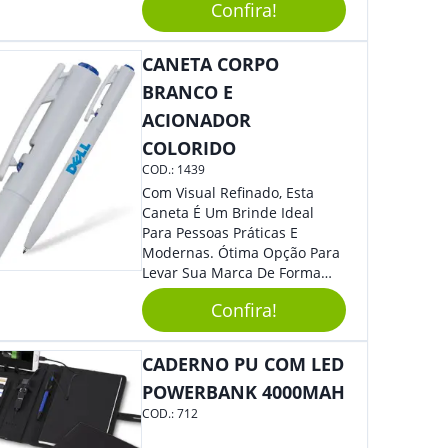
Segurança Ao Carregá-Lo.
Confira!
Ofereça A Seus Clientes E
Colaboradores, Sem Dúvidas
CANETA CORPO
Eles Irão Adorar.
BRANCO E
ACIONADOR
COLORIDO
COD.:
1439
Com Visual Refinado, Esta
Caneta É Um Brinde Ideal
Para Pessoas Práticas E
Modernas. Ótima Opção Para
Levar Sua Marca De Forma
Estilosa, Agregando Valor Para
Confira!
Sua Empresa Em Eventos,
Reuniões Corporativas Ou Até
Mesmo Para Presentear
CADERNO PU COM LED
Colaboradores.
POWERBANK 4000MAH
COD.:
712