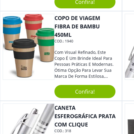
Confira!
Seus Convidados E Clientes.
Acionamento Por Clic.
COPO DE VIAGEM
FIBRA DE BAMBU
450ML
COD.:
1940
Com Visual Refinado, Este
Copo É Um Brinde Ideal Para
Pessoas Práticas E Modernas.
Ótima Opção Para Levar Sua
Marca De Forma Estilosa,
Agregando Valor Para Sua
Empresa Em Eventos,
Confira!
Reuniões Corporativas Ou Até
Mesmo Para Presentear
Colaboradores.
CANETA
ESFEROGRÁFICA PRATA
COM CLIQUE
COD.:
318