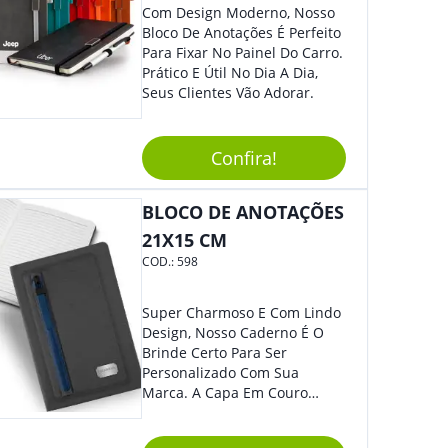
Com Design Moderno, Nosso
Bloco De Anotações É Perfeito
Para Fixar No Painel Do Carro.
Prático E Útil No Dia A Dia,
Seus Clientes Vão Adorar.
Confira!
BLOCO DE ANOTAÇÕES
21X15 CM
COD.:
598
Super Charmoso E Com Lindo
Design, Nosso Caderno É O
Brinde Certo Para Ser
Personalizado Com Sua
Marca. A Capa Em Couro
Sintético É Resistente, E O
Elástico Permite Maior