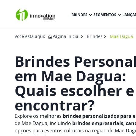
BRINDES
SEGMENTOS
LANÇA
Você está aqui:
Página Inicial
Brindes
Mae Dagua
Brindes Persona
em
Mae Dagua
:
Quais escolher 
encontrar?
Explore os melhores
brindes personalizados para 
de Mae Dagua, incluindo
brindes empresariais
,
cane
opções para eventos culturais na região de Mae Da