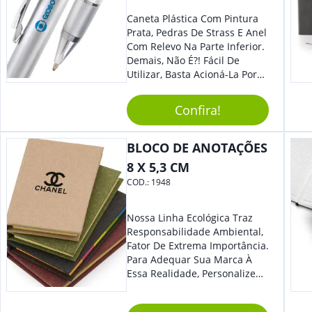
Caneta Plástica Com Pintura
Prata, Pedras De Strass E Anel
Com Relevo Na Parte Inferior.
Demais, Não É?! Fácil De
Utilizar, Basta Acioná-La Por
Clic.
Confira!
BLOCO DE ANOTAÇÕES
8 X 5,3 CM
COD.:
1948
Nossa Linha Ecológica Traz
Responsabilidade Ambiental,
Fator De Extrema Importância.
Para Adequar Sua Marca À
Essa Realidade, Personalize
Nosso Incrível Bloco De
Anotações Com Post-It E