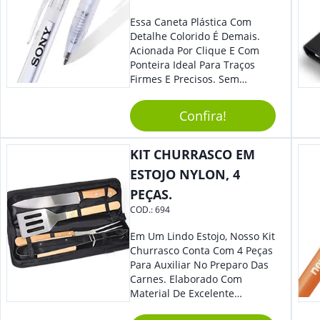
Essa Caneta Plástica Com
Detalhe Colorido É Demais.
Acionada Por Clique E Com
Ponteira Ideal Para Traços
Firmes E Precisos. Sem
Dúvidas É Um Excelente
Brinde Para Representar Sua
Confira!
Marca. Dimensões: 1.6 Cm X
14 Cm X 1.6 Cm
KIT CHURRASCO EM
ESTOJO NYLON, 4
PEÇAS.
COD.:
694
Em Um Lindo Estojo, Nosso Kit
Churrasco Conta Com 4 Peças
Para Auxiliar No Preparo Das
Carnes. Elaborado Com
Material De Excelente
Qualidade E Design