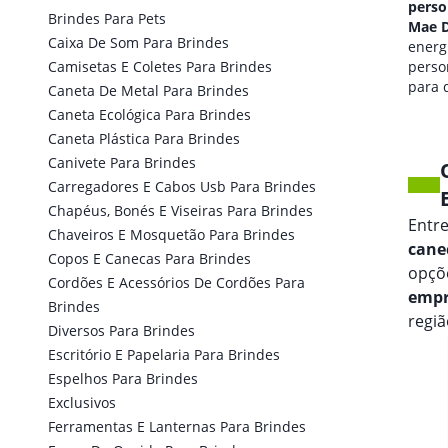
personalizado em
perso
Brindes Para Pets
Mae Dagua
Mae 
Caixa De Som Para Brindes
qualidade de som
energi
Camisetas E Coletes Para Brindes
personalizada
perso
para seus eventos.
para 
Caneta De Metal Para Brindes
marca
Caneta Ecológica Para Brindes
Caneta Plástica Para Brindes
Canivete Para Brindes
Carregadores E Cabos Usb Para Brindes
Chapéus, Bonés E Viseiras Para Brindes
Entr
Chaveiros E Mosquetão Para Brindes
cane
Copos E Canecas Para Brindes
opçõ
Cordões E Acessórios De Cordões Para
empr
Brindes
regiã
Diversos Para Brindes
Escritório E Papelaria Para Brindes
Espelhos Para Brindes
Exclusivos
Ferramentas E Lanternas Para Brindes