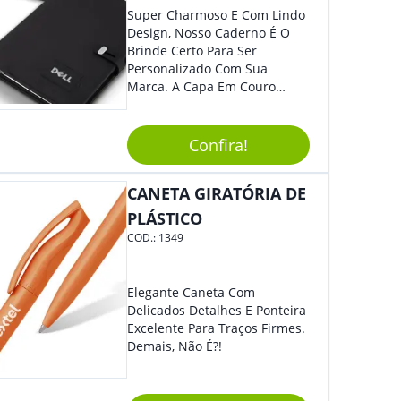
Super Charmoso E Com Lindo
Design, Nosso Caderno É O
Brinde Certo Para Ser
Personalizado Com Sua
Marca. A Capa Em Couro
Sintético É Resistente, E O
Elástico Permite Maior
Segurança Ao Carregá-Lo.
Confira!
Ofereça A Seus Clientes E
Colaboradores, Sem Dúvidas
CANETA GIRATÓRIA DE
Eles Irão Adorar.
PLÁSTICO
COD.:
1349
Elegante Caneta Com
Delicados Detalhes E Ponteira
Excelente Para Traços Firmes.
Demais, Não É?!