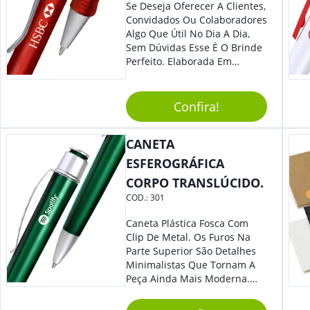
Se Deseja Oferecer A Clientes,
Convidados Ou Colaboradores
Algo Que Útil No Dia A Dia,
Sem Dúvidas Esse É O Brinde
Perfeito. Elaborada Em
Plástico Fosco E Resistente E
Com Detalhes Em Metal, Essa
Incrível Caneta Esferográfica É
Confira!
Acionada Na Por Clic Na Parte
Superior.
CANETA
ESFEROGRÁFICA
CORPO TRANSLÚCIDO.
COD.:
301
Caneta Plástica Fosca Com
Clip De Metal. Os Furos Na
Parte Superior São Detalhes
Minimalistas Que Tornam A
Peça Ainda Mais Moderna.
Ideal Para Diversas Ocasiões
Em Que Deseja Presentear