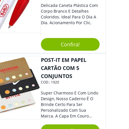
Delicada Caneta Plástica Com
Corpo Branco E Detalhes
Coloridos. Ideal Para O Dia A
Dia. Acionamento Por Clic.
Confira!
POST-IT EM PAPEL
CARTÃO COM 5
CONJUNTOS
COD.:
1920
Super Charmoso E Com Lindo
Design, Nosso Caderno É O
Brinde Certo Para Ser
Personalizado Com Sua
Marca. A Capa Em Couro
Sintético É Resistente, E O
Elástico Permite Maior