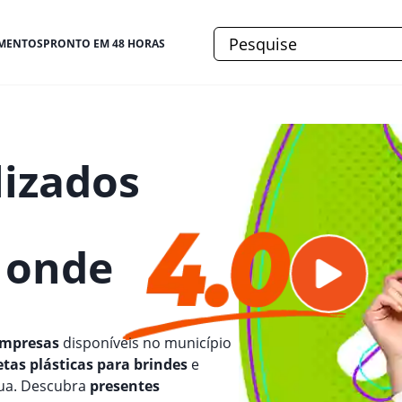
MENTOS
PRONTO EM 48 HORAS
lizados
e onde
empresas
disponíveis no município
tas plásticas para brindes
e
gua. Descubra
presentes