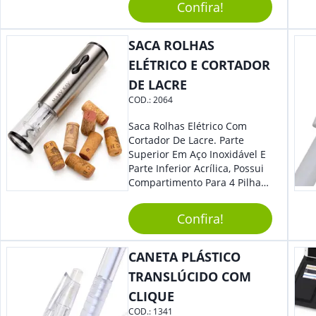
Caneta. Elaborado A Partir De
Confira!
Material Reciclado, O Brinde
Também É Prático, Tornando-
SACA ROLHAS
Se Assim Excelente Para Uso
Cotidiano. Perfeito, Não É?!
ELÉTRICO E CORTADOR
DE LACRE
COD.:
2064
Saca Rolhas Elétrico Com
Cortador De Lacre. Parte
Superior Em Aço Inoxidável E
Parte Inferior Acrílica, Possui
Compartimento Para 4 Pilhas
Aa Na Parte Superior (Não
Acompanha Pilhas) – Contém
Confira!
Desenho Indicativo De
Abertura E Fechamento Da
Tampa; Botões Para Extração
CANETA PLÁSTICO
E Remoção De Rolhas E Parte
TRANSLÚCIDO COM
Inferior Com Anel Cortador De
CLIQUE
Lacre (Removível).
COD.:
1341