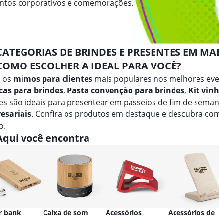
entos corporativos e comemorações.
CATEGORIAS DE BRINDES E PRESENTES EM MA
COMO ESCOLHER A IDEAL PARA VOCÊ?
e os
mimos para clientes
mais populares nos melhores ev
cas para brindes
,
Pasta convenção para brindes
,
Kit vin
es são ideais para presentear em passeios de fim de sema
esariais
. Confira os produtos em destaque e descubra co
o.
Aqui você encontra
r bank
Caixa de som
Acessórios
Acessórios de