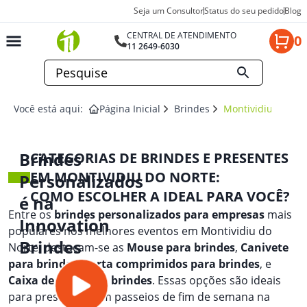
Seja um Consultor
Status do seu pedido
Blog
CENTRAL DE ATENDIMENTO
0
11 2649-6030
Você está aqui:
Página Inicial
Brindes
Montividiu Do Nor
Brindes
CATEGORIAS DE BRINDES E PRESENTES
EM MONTIVIDIU DO NORTE:
Personalizados
COMO ESCOLHER A IDEAL PARA VOCÊ?
é na
Entre os
brindes personalizados para empresas
mais
Innovation
populares nos melhores eventos em Montividiu do
Brindes
Norte, destacam-se as
Mouse para brindes
,
Canivete
para brindes
,
Porta comprimidos para brindes
, e
Caixa de som para brindes
. Essas opções são ideais
para presentear em passeios de fim de semana na