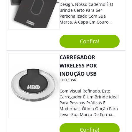
E Ofereça A Seus Clientes E
Design, Nosso Caderno É O
Colaboradores. Útil E
Brinde Certo Para Ser
Funcional, Com Certeza Todo
Personalizado Com Sua
Mundo Irá Amar.
Marca. A Capa Em Couro
Sintético É Resistente, E O
Elástico Permite Maior
Segurança Ao Carregá-Lo.
Confira!
Ofereça A Seus Clientes E
Colaboradores, Sem Dúvidas
CARREGADOR
Eles Irão Adorar.
WIRELESS POR
INDUÇÃO USB
COD.:
356
Com Visual Refinado, Este
Carregador É Um Brinde Ideal
Para Pessoas Práticas E
Modernas. Ótima Opção Para
Levar Sua Marca De Forma
Estilosa, Agregando Valor Para
Sua Empresa Em Eventos,
Confira!