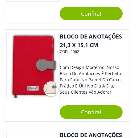
Elástico Permite Maior
Segurança Ao Carregá-Lo.
Confira!
Ofereça A Seus Clientes E
Colaboradores, Sem Dúvidas
Eles Irão Adorar.
BLOCO DE ANOTAÇÕES
21,3 X 15,1 CM
COD.:
2062
Com Design Moderno, Nosso
Bloco De Anotações É Perfeito
Para Fixar No Painel Do Carro.
Prático E Útil No Dia A Dia,
Seus Clientes Vão Adorar.
Confira!
BLOCO DE ANOTAÇÕES