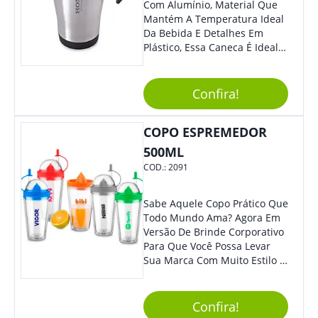
Com Alumínio, Material Que
Mantém A Temperatura Ideal
Da Bebida E Detalhes Em
Plástico, Essa Caneca É Ideal
Para Levar Sua Marca Com
Estilo E Surpreender À Todos.
Versátil, O Brinde Se Adequa
Confira!
À Feiras, Eventos E Até Mesmo
Datas Especiais.
COPO ESPREMEDOR
500ML
COD.:
2091
Sabe Aquele Copo Prático Que
Todo Mundo Ama? Agora Em
Versão De Brinde Corporativo
Para Que Você Possa Levar
Sua Marca Com Muito Estilo E
Acrescentar Ainda Mais
Praticidade À Eventos E Feiras
De Exposição.
Confira!