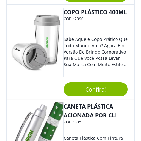
COPO PLÁSTICO 400ML
COD.:
2090
Sabe Aquele Copo Prático Que
Todo Mundo Ama? Agora Em
Versão De Brinde Corporativo
Para Que Você Possa Levar
Sua Marca Com Muito Estilo E
Acrescentar Ainda Mais
Praticidade À Eventos E Feiras
De Exposição.
Confira!
CANETA PLÁSTICA
ACIONADA POR CLI
COD.:
305
Caneta Plástica Com Pintura