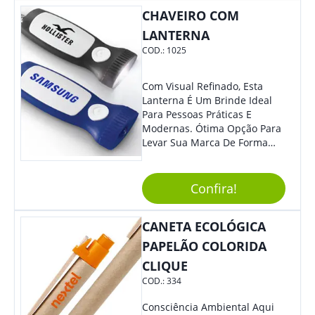
Muito Estilo, Agradando À
CHAVEIRO COM
Todos.
LANTERNA
COD.:
1025
Com Visual Refinado, Esta
Lanterna É Um Brinde Ideal
Para Pessoas Práticas E
Modernas. Ótima Opção Para
Levar Sua Marca De Forma
Estilosa, Agregando Valor Para
Sua Empresa Em Eventos,
Reuniões Corporativas Ou Até
Confira!
Mesmo Para Presentear
Colaboradores E Parceiros De
CANETA ECOLÓGICA
Sua Empresa.
PAPELÃO COLORIDA
CLIQUE
COD.:
334
Consciência Ambiental Aqui