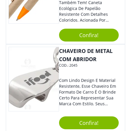
Também Tem! Caneta
Ecológica De Papelão
Resistente Com Detalhes
Coloridos. Acionada Por
Clique, É Fácil De Ser Utilizada
E Tem Ponteira Firme, Ideal
Confira!
Para Traços Precisos.
CHAVEIRO DE METAL
COM ABRIDOR
COD.:
2045
Com Lindo Design E Material
Resistente, Esse Chaveiro Em
Formato De Carro É O Brinde
Certo Para Representar Sua
Marca Com Estilo. Seus
Clientes E Colaboradores Irão
Adorar.
Confira!