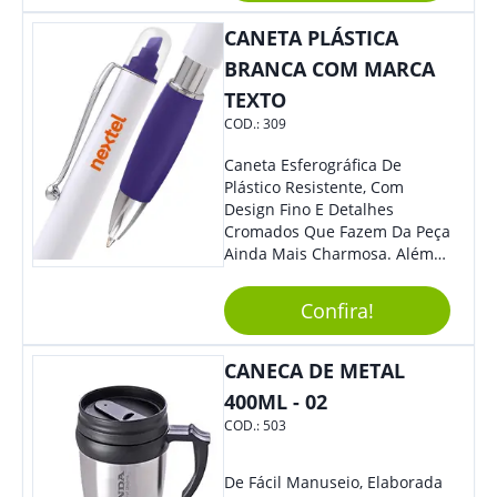
Empresa Em Eventos.
CANETA PLÁSTICA
BRANCA COM MARCA
TEXTO
COD.:
309
Caneta Esferográfica De
Plástico Resistente, Com
Design Fino E Detalhes
Cromados Que Fazem Da Peça
Ainda Mais Charmosa. Além
Disso, É Super Prática Pois
Seu Acionamento É Por Giro.
Confira!
Perfeita Para Diversas
Ocasiões Do Dia A Dia.
CANECA DE METAL
400ML - 02
COD.:
503
De Fácil Manuseio, Elaborada