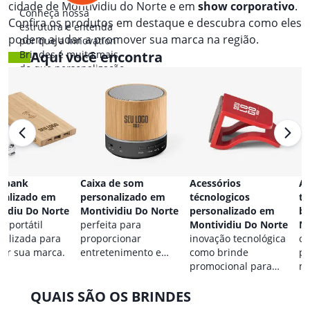
cidade de Montividiu do Norte e em
show corporativo
.
Conheça nossa
Confira os produtos em destaque e descubra como eles
estrutura e entenda
podem ajudar a promover sua marca na região.
por que a Innovation
Brindes é muito mais
Aqui você encontra
do que personalização.
 bank
Caixa de som
Acessórios
Ac
nalizado em
personalizado em
técnologicos
ta
vidiu Do Norte
Montividiu Do Norte
personalizado em
br
a portátil
perfeita para
Montividiu Do Norte
No
nalizada para
proporcionar
inovação tecnológica
co
car sua marca.
entretenimento e
como brinde
pa
destacar sua marca em
promocional para
ma
qualquer ocasião.
eventos.
QUAIS SÃO OS BRINDES