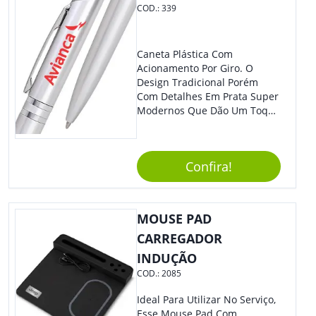
COD.:
339
Caneta Plástica Com
Acionamento Por Giro. O
Design Tradicional Porém
Com Detalhes Em Prata Super
Modernos Que Dão Um Toque
De Charme Na Peça.
Confira!
MOUSE PAD
CARREGADOR
INDUÇÃO
COD.:
2085
Ideal Para Utilizar No Serviço,
Esse Mouse Pad Com