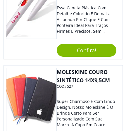
Essa Caneta Plástica Com
Detalhe Colorido É Demais.
Acionada Por Clique E Com
Ponteira Ideal Para Traços
Firmes E Precisos. Sem
Dúvidas É Um Excelente
Brinde Para Representar Sua
Marca. Dimensões: 1.6 Cm X
Confira!
13.7 Cm X 1.6 Cm
MOLESKINE COURO
SINTÉTICO 14X9,5CM
COD.:
527
Super Charmoso E Com Lindo
Design, Nosso Moleskine É O
Brinde Certo Para Ser
Personalizado Com Sua
Marca. A Capa Em Couro
Sintético É Resistente, E O