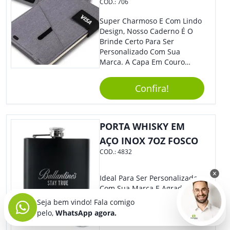
COD.:
706
Super Charmoso E Com Lindo
Design, Nosso Caderno É O
Brinde Certo Para Ser
Personalizado Com Sua
Marca. A Capa Em Couro
Sintético É Resistente, E O
Elástico Permite Maior
Confira!
Segurança Ao Carregá-Lo.
Ofereça A Seus Clientes E
Colaboradores, Sem Dúvidas
Eles Irão Adorar.
PORTA WHISKY EM
AÇO INOX 7OZ FOSCO
COD.:
4832
Ideal Para Ser Personalizado
Com Sua Marca E Agradar
Seus Clientes, Nosso Porta
Seja bem vindo! Fala comigo
Whisky Inox É Moderno E
pelo,
WhatsApp agora.
Super Prático. Com Lindo
Design, O Brinde Será O