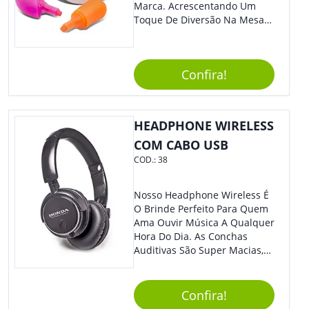
Marca. Acrescentando Um
Toque De Diversão Na Mesa
Do Escritório Ou De Estudo, O
Brinde Agradará Todos Os
Clientes E Colaboradores. O
Confira!
Grande Destaque De Eventos
E Feiras De Negócio
Certamente Será De Sua
Empresa.
HEADPHONE WIRELESS
COM CABO USB
COD.:
38
Nosso Headphone Wireless É
O Brinde Perfeito Para Quem
Ama Ouvir Música A Qualquer
Hora Do Dia. As Conchas
Auditivas São Super Macias,
Proporcionando Assim Maior
Conforto Ao Utilizá-Lo. Com
Entrada Para Mini Sd Cartão
Confira!
De Memória, Bateria Interna