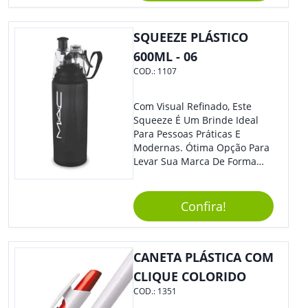
SQUEEZE PLÁSTICO
600ML - 06
COD.:
1107
Com Visual Refinado, Este
Squeeze É Um Brinde Ideal
Para Pessoas Práticas E
Modernas. Ótima Opção Para
Levar Sua Marca De Forma
Estilosa, Agregando Valor Para
Sua Empresa Em Eventos,
Reuniões Corporativas Ou Até
Confira!
Mesmo Para Presentear
Colaboradores E Parceiros De
Sua Empresa.
CANETA PLÁSTICA COM
CLIQUE COLORIDO
COD.:
1351