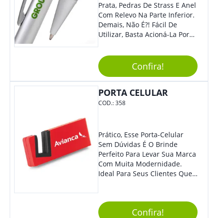
Prata, Pedras De Strass E Anel
Com Relevo Na Parte Inferior.
Demais, Não É?! Fácil De
Utilizar, Basta Acioná-La Por
Clic.
Confira!
PORTA CELULAR
COD.:
358
Prático, Esse Porta-Celular
Sem Dúvidas É O Brinde
Perfeito Para Levar Sua Marca
Com Muita Modernidade.
Ideal Para Seus Clientes Que
Adoram Praticidade No Dia A
Dia. Com Design Tradicional,
Sua Empresa Terá O Grande
Confira!
Destaque Merecido.