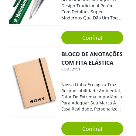
Design Tradicional Porém
Com Detalhes Super
Modernos Que Dão Um Toque
De Charme Na Peça.
Confira!
BLOCO DE ANOTAÇÕES
COM FITA ELÁSTICA
COD.:
2151
Nossa Linha Ecológica Traz
Responsabilidade Ambiental,
Fator De Extrema Importância.
Para Adequar Sua Marca À
Essa Realidade, Personalize
Nosso Incrível Bloco De
Anotações Com Post-It E
Caneta. Elaborado A Partir De
Confira!
Material Reciclado, O Brinde