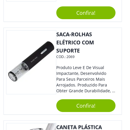
Sua Empresa Em Eventos,
Reuniões Corporativas Ou Até
Confira!
Mesmo Para Presentear
Colaboradores E Parceiros De
Sua Empresa.
SACA-ROLHAS
ELÉTRICO COM
SUPORTE
COD.:
2069
Produto Leve E De Visual
Impactante, Desenvolvido
Para Seus Parceiros Mais
Arrojados. Produzido Para
Obter Grande Durabilidade, É
Uma Ótima Opção Para Levar
Sua Marca De Forma Estilosa,
Confira!
Agregando Valor Para Sua
Empresa Em Eventos.
CANETA PLÁSTICA