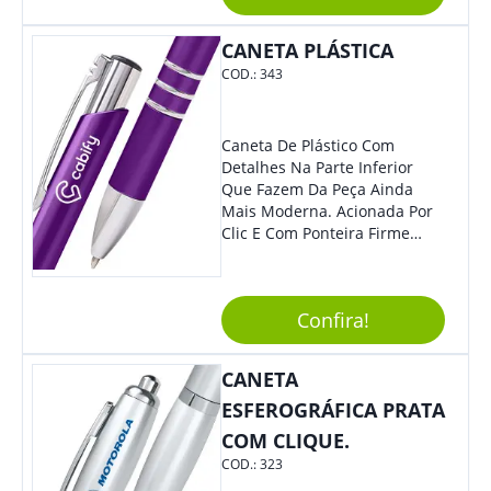
Reuniões Corporativas Ou Até
Mesmo Para Presentear
Colaboradores E Parceiros De
CANETA PLÁSTICA
Sua Empresa.
COD.:
343
Caneta De Plástico Com
Detalhes Na Parte Inferior
Que Fazem Da Peça Ainda
Mais Moderna. Acionada Por
Clic E Com Ponteira Firme
Para Traços Precisos.
Confira!
CANETA
ESFEROGRÁFICA PRATA
COM CLIQUE.
COD.:
323