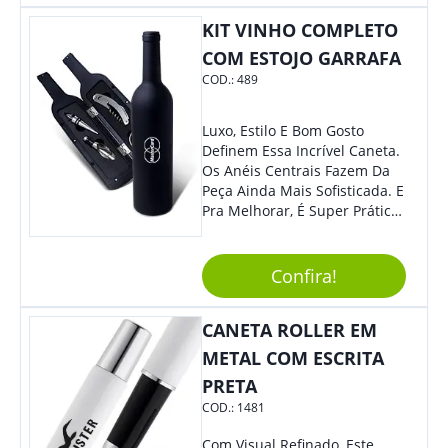
Também É Prático, Tornando-
KIT VINHO COMPLETO
Se Assim Excelente Para Uso
Cotidiano. Perfeito, Não É?!
COM ESTOJO GARRAFA
COD.:
489
Luxo, Estilo E Bom Gosto
Definem Essa Incrível Caneta.
Os Anéis Centrais Fazem Da
Peça Ainda Mais Sofisticada. E
Pra Melhorar, É Super Prática
Com Sistema De Acionamento
Por Giro. É De Impressionar!
Confira!
CANETA ROLLER EM
METAL COM ESCRITA
PRETA
COD.:
1481
Com Visual Refinado, Este