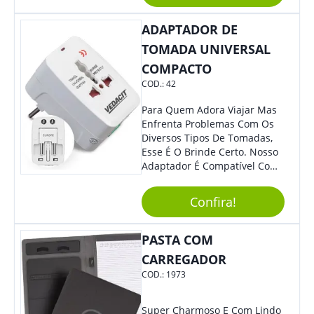
ADAPTADOR DE
TOMADA UNIVERSAL
COMPACTO
COD.:
42
Para Quem Adora Viajar Mas
Enfrenta Problemas Com Os
Diversos Tipos De Tomadas,
Esse É O Brinde Certo. Nosso
Adaptador É Compatível Com
Mais De 150 Padrões De
Diferentes Países E Com
Confira!
Todas As Tensões. Em
Tamanho Compacto, É
Perfeito Para Carregar Na
PASTA COM
Bolsa Ou Na Mochila. É A
CARREGADOR
Praticidade Que Todos
COD.:
1973
Precisam Em Apenas Um
Item! Demais, Não É?!
Personalize-O Com Sua Marca
Super Charmoso E Com Lindo