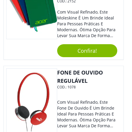
COD.:
2152
Com Visual Refinado, Este
Moleskine É Um Brinde Ideal
Para Pessoas Práticas E
Modernas. Ótima Opção Para
Levar Sua Marca De Forma
Estilosa, Agregando Valor Para
Sua Empresa Em Eventos,
Confira!
Reuniões Corporativas Ou Até
Mesmo Para Presentear
Colaboradores E Parceiros De
Sua Empresa.
FONE DE OUVIDO
REGULÁVEL
COD.:
1078
Com Visual Refinado, Este
Fone De Ouvido É Um Brinde
Ideal Para Pessoas Práticas E
Modernas. Ótima Opção Para
Levar Sua Marca De Forma
Estilosa, Agregando Valor Para