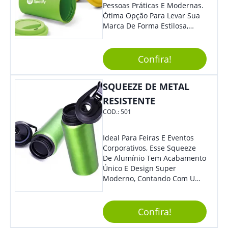
Pessoas Práticas E Modernas.
Ótima Opção Para Levar Sua
Marca De Forma Estilosa,
Agregando Valor Para Sua
Empresa Em Eventos,
Reuniões Corporativas Ou Até
Confira!
Mesmo Para Presentear
Colaboradores.
SQUEEZE DE METAL
RESISTENTE
COD.:
501
Ideal Para Feiras E Eventos
Corporativos, Esse Squeeze
De Alumínio Tem Acabamento
Único E Design Super
Moderno, Contando Com Uma
Tampa Plástica Que Não
Permite Vazamentos. Sem
Dúvidas É Um Brinde Prático
Confira!
Que Levará Sua Marca Com