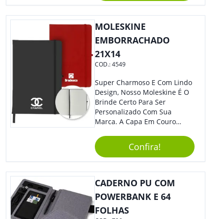
Recarregável E Botões De
Volume, Avanço, Retrocesso E
MOLESKINE
Para Atender Ligações, O
Brinde Ainda É Compatível
EMBORRACHADO
Com Diversos Aparelhos.
21X14
Demais, Não É?! O Design
COD.:
4549
Moderno Acrescenta Ainda
Mais Charme, O Que
Super Charmoso E Com Lindo
Certamente Agregará Grande
Design, Nosso Moleskine É O
Destaque À Sua Marca.
Brinde Certo Para Ser
Personalizado Com Sua
Marca. A Capa Em Couro
Sintético É Resistente, E O
Elástico Permite Ter Maior
Confira!
Segurança Ao Carregá-Lo.
Ofereça A Seus Clientes E
Colaboradores, Sem Dúvidas
Eles Irão Adorar.
CADERNO PU COM
POWERBANK E 64
FOLHAS