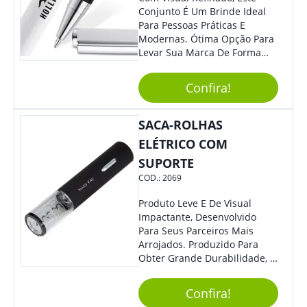
Conjunto É Um Brinde Ideal
Para Pessoas Práticas E
Modernas. Ótima Opção Para
Levar Sua Marca De Forma
Estilosa, Agregando Valor Para
Sua Empresa Em Eventos,
Confira!
Reuniões Corporativas Ou Até
Mesmo Para Presentear
Colaboradores E Parceiros De
SACA-ROLHAS
Sua Empresa.
ELÉTRICO COM
SUPORTE
COD.:
2069
Produto Leve E De Visual
Impactante, Desenvolvido
Para Seus Parceiros Mais
Arrojados. Produzido Para
Obter Grande Durabilidade, É
Uma Ótima Opção Para Levar
Sua Marca De Forma Estilosa,
Confira!
Agregando Valor Para Sua