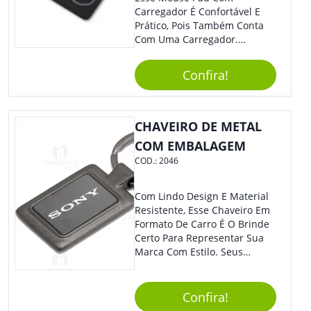
Carregador É Confortável E
Prático, Pois Também Conta
Com Uma Carregador.
Demais, Não É?! O Material É
Resistente, Com A Qualidade
Confira!
Que Os Colaboradores
Buscam, E O Design É
Moderno, Destacando Ainda
Mais Sua Marca.
CHAVEIRO DE METAL
COM EMBALAGEM
COD.:
2046
Com Lindo Design E Material
Resistente, Esse Chaveiro Em
Formato De Carro É O Brinde
Certo Para Representar Sua
Marca Com Estilo. Seus
Clientes E Colaboradores Irão
Adorar.
Confira!