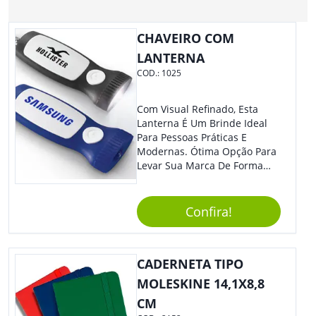
CHAVEIRO COM
LANTERNA
COD.:
1025
Com Visual Refinado, Esta
Lanterna É Um Brinde Ideal
Para Pessoas Práticas E
Modernas. Ótima Opção Para
Levar Sua Marca De Forma
Estilosa, Agregando Valor Para
Sua Empresa Em Eventos,
Reuniões Corporativas Ou Até
Confira!
Mesmo Para Presentear
Colaboradores E Parceiros De
Sua Empresa.
CADERNETA TIPO
MOLESKINE 14,1X8,8
CM