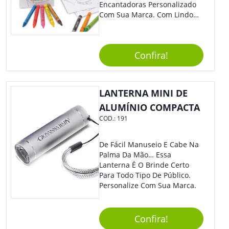
Encantadoras Personalizado
Com Sua Marca. Com Lindo
Design, O Brinde É Versátil
Para Diversas Ocasiões.
Perfeito, Não É?!
Confira!
LANTERNA MINI DE
ALUMÍNIO COMPACTA
COD.:
191
De Fácil Manuseio E Cabe Na
Palma Da Mão… Essa
Lanterna É O Brinde Certo
Para Todo Tipo De Público.
Personalize Com Sua Marca.
Confira!