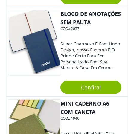
Material Reciclado, O Brinde
Também É Prático, Tornando-
BLOCO DE ANOTAÇÕES
Se Assim Excelente Para Uso
Cotidiano. Perfeito, Não É?!
SEM PAUTA
COD.:
2057
Super Charmoso E Com Lindo
Design, Nosso Caderno É O
Brinde Certo Para Ser
Personalizado Com Sua
Marca. A Capa Em Couro
Sintético É Resistente, E O
Elástico Permite Maior
Segurança Ao Carregá-Lo.
Confira!
Ofereça A Seus Clientes E
Colaboradores, Sem Dúvidas
MINI CADERNO A6
Eles Irão Adorar.
COM CANETA
COD.:
1946
Nossa Linha Ecológica Traz