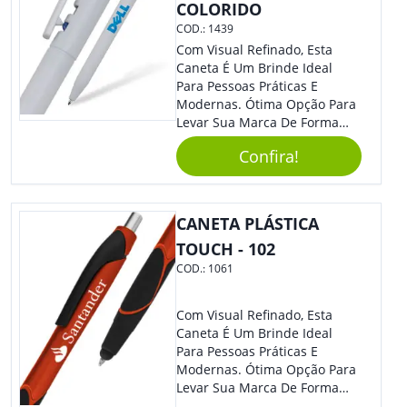
COLORIDO
COD.:
1439
Com Visual Refinado, Esta
Caneta É Um Brinde Ideal
Para Pessoas Práticas E
Modernas. Ótima Opção Para
Levar Sua Marca De Forma
Estilosa, Agregando Valor Para
Confira!
Sua Empresa Em Eventos,
Reuniões Corporativas Ou Até
Mesmo Para Presentear
Colaboradores.
CANETA PLÁSTICA
TOUCH - 102
COD.:
1061
Com Visual Refinado, Esta
Caneta É Um Brinde Ideal
Para Pessoas Práticas E
Modernas. Ótima Opção Para
Levar Sua Marca De Forma
Estilosa, Agregando Valor Para