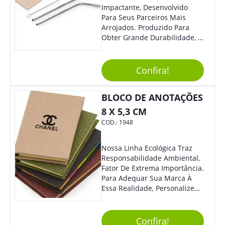
Impactante, Desenvolvido
Para Seus Parceiros Mais
Arrojados. Produzido Para
Obter Grande Durabilidade, É
Uma Ótima Opção Para Levar
Sua Marca De Forma Estilosa,
Agregando Valor Para Sua
Confira!
Empresa Em Eventos.
BLOCO DE ANOTAÇÕES
8 X 5,3 CM
COD.:
1948
Nossa Linha Ecológica Traz
Responsabilidade Ambiental,
Fator De Extrema Importância.
Para Adequar Sua Marca À
Essa Realidade, Personalize
Nosso Incrível Bloco De
Anotações Com Post-It E
Caneta. Elaborado A Partir De
Confira!