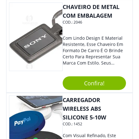
Colaboradores.
CHAVEIRO DE METAL
COM EMBALAGEM
COD.:
2046
Com Lindo Design E Material
Resistente, Esse Chaveiro Em
Formato De Carro É O Brinde
Certo Para Representar Sua
Marca Com Estilo. Seus
Clientes E Colaboradores Irão
Adorar.
Confira!
CARREGADOR
WIRELESS ABS
SILICONE 5-10W
COD.:
1452
Com Visual Refinado, Este