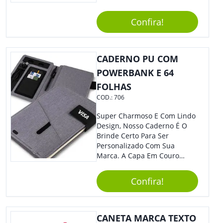
Sua Empresa Em Eventos,
Reuniões Corporativas Ou Até
Confira!
Mesmo Para Presentear
Colaboradores E Parceiros De
Sua Empresa.
CADERNO PU COM
POWERBANK E 64
FOLHAS
COD.:
706
Super Charmoso E Com Lindo
Design, Nosso Caderno É O
Brinde Certo Para Ser
Personalizado Com Sua
Marca. A Capa Em Couro
Sintético É Resistente, E O
Elástico Permite Maior
Confira!
Segurança Ao Carregá-Lo.
Ofereça A Seus Clientes E
Colaboradores, Sem Dúvidas
Eles Irão Adorar.
CANETA MARCA TEXTO