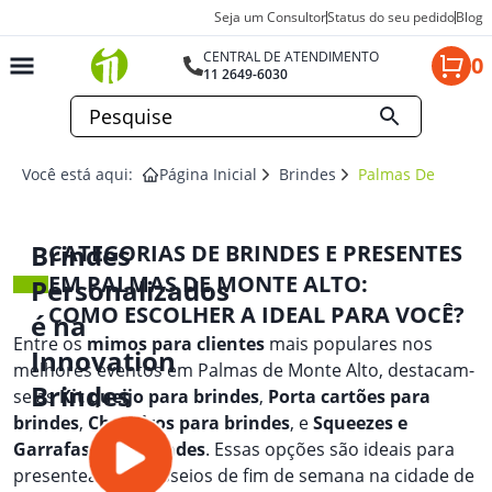
Seja um Consultor
Status do seu pedido
Blog
CENTRAL DE ATENDIMENTO
0
11 2649-6030
Você está aqui:
Página Inicial
Brindes
Palmas De Monte 
Brindes
CATEGORIAS DE BRINDES E PRESENTES
EM PALMAS DE MONTE ALTO:
Personalizados
COMO ESCOLHER A IDEAL PARA VOCÊ?
é na
Entre os
mimos para clientes
mais populares nos
Innovation
melhores eventos em Palmas de Monte Alto, destacam-
Brindes
se as
Kit queijo para brindes
,
Porta cartões para
brindes
,
Chaveiros para brindes
, e
Squeezes e
Garrafas para brindes
. Essas opções são ideais para
presentear em passeios de fim de semana na cidade de