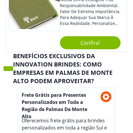
Responsabilidade Ambiental,
Fator De Extrema Importância.
Para Adequar Sua Marca À
Essa Realidade, Personalize
Nosso Incrível Bloco De
Anotações Com Post-It E
Caneta. Elaborado A Partir De
Confira!
Material Reciclado, O Brinde
Também É Prático, Tornando-
BENEFÍCIOS EXCLUSIVOS DA
Se Assim Excelente Para Uso
INNOVATION BRINDES: COMO
Cotidiano. Perfeito, Não É?!
EMPRESAS EM PALMAS DE MONTE
ALTO PODEM APROVEITAR?
Frete Grátis para Presentes
Personalizados em Toda a
Região de Palmas De Monte
Alto
Oferecemos frete grátis para brindes
personalizados em toda a região Sul e