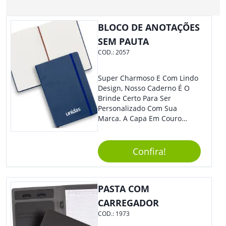
BLOCO DE ANOTAÇÕES
SEM PAUTA
COD.:
2057
Super Charmoso E Com Lindo
Design, Nosso Caderno É O
Brinde Certo Para Ser
Personalizado Com Sua
Marca. A Capa Em Couro
Sintético É Resistente, E O
Elástico Permite Maior
Segurança Ao Carregá-Lo.
Confira!
Ofereça A Seus Clientes E
Colaboradores, Sem Dúvidas
Eles Irão Adorar.
PASTA COM
CARREGADOR
COD.:
1973