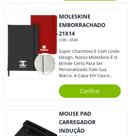
E Tenha Ainda Mais Destaque
Em Feiras De Exposições E
MOLESKINE
Eventos Corporativos.
EMBORRACHADO
21X14
COD.:
4549
Super Charmoso E Com Lindo
Design, Nosso Moleskine É O
Brinde Certo Para Ser
Personalizado Com Sua
Marca. A Capa Em Couro
Sintético É Resistente, E O
Elástico Permite Ter Maior
Confira!
Segurança Ao Carregá-Lo.
Ofereça A Seus Clientes E
Colaboradores, Sem Dúvidas
Eles Irão Adorar.
MOUSE PAD
CARREGADOR
INDUÇÃO