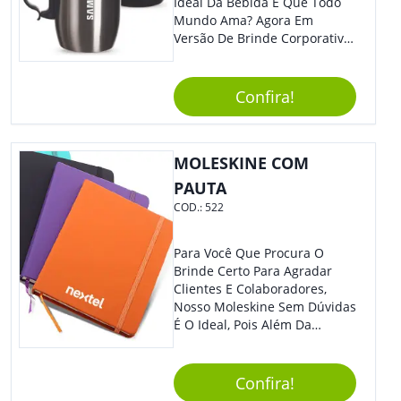
Ideal Da Bebida E Que Todo
Mundo Ama? Agora Em
Versão De Brinde Corporativo
Para Que Você Possa Levar
Sua Marca Com Muito Estilo E
Acrescentar Ainda Mais
Confira!
Praticidade À Eventos E Feiras
De Exposição.
MOLESKINE COM
PAUTA
COD.:
522
Para Você Que Procura O
Brinde Certo Para Agradar
Clientes E Colaboradores,
Nosso Moleskine Sem Dúvidas
É O Ideal, Pois Além Da
Praticidade, Pode Ser
Utilizado Em Diversos
Momentos Do Dia.
Confira!
Personalize-O Com Sua Marca