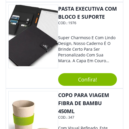
Mesmo Para Presentear
Colaboradores.
PASTA EXECUTIVA COM
BLOCO E SUPORTE
COD.:
1976
Super Charmoso E Com Lindo
Design, Nosso Caderno É O
Brinde Certo Para Ser
Personalizado Com Sua
Marca. A Capa Em Couro
Sintético É Resistente, E O
Elástico Permite Maior
Segurança Ao Carregá-Lo.
Confira!
Ofereça A Seus Clientes E
Colaboradores, Sem Dúvidas
COPO PARA VIAGEM
Eles Irão Adorar.
FIBRA DE BAMBU
450ML
COD.:
347
Com Visual Refinado, Este