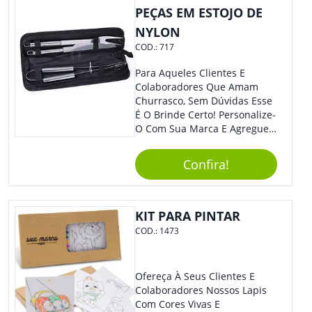
Importantes Em Livros,
PEÇAS EM ESTOJO DE
Cadernos Ou Apostilas. -
NYLON
Assinaturas: Com Tinta De
Secagem Rápida, É Excelente
COD.:
717
Para Assinar Documentos E
Contratos Com Elegância E
Para Aqueles Clientes E
Segurança.
Colaboradores Que Amam
Churrasco, Sem Dúvidas Esse
É O Brinde Certo! Personalize-
O Com Sua Marca E Agregue
Ainda Mais Visibilidade. O Kit
É Composto Por 3 Peças Para
Confira!
O Auxílio No Preparo De
Carnes, Em Um Lindo Estojo. É
A Garantia De Sucesso Para
Sua Empresa Em Feiras E
KIT PARA PINTAR
Eventos Corporativos.
COD.:
1473
Ofereça À Seus Clientes E
Colaboradores Nossos Lapis
Com Cores Vivas E