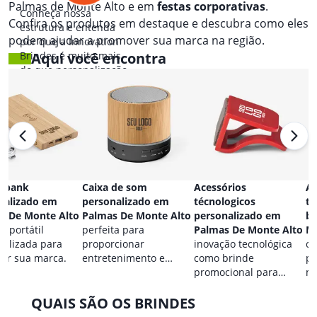
Palmas de Monte Alto e em
festas corporativas
.
Conheça nossa
Confira os produtos em destaque e descubra como eles
estrutura e entenda
podem ajudar a promover sua marca na região.
por que a Innovation
Brindes é muito mais
Aqui você encontra
do que personalização.
 bank
Caixa de som
Acessórios
Ac
nalizado em
personalizado em
técnologicos
ta
s De Monte Alto
Palmas De Monte Alto
personalizado em
br
a portátil
perfeita para
Palmas De Monte Alto
Mo
nalizada para
proporcionar
inovação tecnológica
co
car sua marca.
entretenimento e
como brinde
pa
destacar sua marca em
promocional para
ma
qualquer ocasião.
eventos.
QUAIS SÃO OS BRINDES