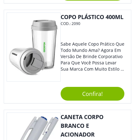
COPO PLÁSTICO 400ML
COD.:
2090
Sabe Aquele Copo Prático Que
Todo Mundo Ama? Agora Em
Versão De Brinde Corporativo
Para Que Você Possa Levar
Sua Marca Com Muito Estilo E
Acrescentar Ainda Mais
Praticidade À Eventos E Feiras
De Exposição.
Confira!
CANETA CORPO
BRANCO E
ACIONADOR