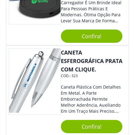
Carregador É Um Brinde Ideal
Para Pessoas Práticas E
Modernas. Ótima Opção Para
Levar Sua Marca De Forma
Estilosa, Agregando Valor Para
Sua Empresa Em Eventos,
Confira!
Reuniões Corporativas Ou Até
Mesmo Para Presentear
Colaboradores E Parceiros De
CANETA
Sua Empresa.
ESFEROGRÁFICA PRATA
COM CLIQUE.
COD.:
323
Caneta Plástica Com Detalhes
Em Metal. A Parte
Emborrachada Permite
Melhor Aderência, Auxiliando
Em Um Traço Mais Preciso.
Versátil, Torna-Se Ideal Para
Todo Tipo De Evento E
Confira!
Público.