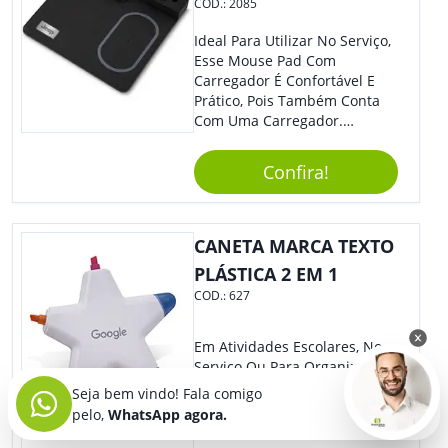
COD.:
2085
Ideal Para Utilizar No Serviço,
Esse Mouse Pad Com
Carregador É Confortável E
Prático, Pois Também Conta
Com Uma Carregador.
Demais, Não É?! O Material É
Resistente, Com A Qualidade
Confira!
Que Os Colaboradores
Buscam, E O Design É
Moderno, Destacando Ainda
Mais Sua Marca.
CANETA MARCA TEXTO
PLÁSTICA 2 EM 1
COD.:
627
Em Atividades Escolares, No
Serviço Ou Para Organizar
Documentos, Essa Pasta Sem
Seja bem vindo! Fala comigo
Dúvidas É Ideal. Com Design
pelo,
WhatsApp agora.
Arrojado E Material De
Qualidade, O Brinde É Super