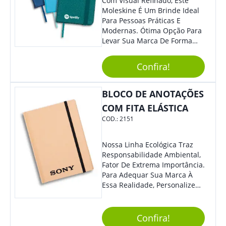
Com Visual Refinado, Este
Moleskine É Um Brinde Ideal
Para Pessoas Práticas E
Modernas. Ótima Opção Para
Levar Sua Marca De Forma
Estilosa, Agregando Valor Para
Sua Empresa Em Eventos,
Confira!
Reuniões Corporativas Ou Até
Mesmo Para Presentear
Colaboradores E Parceiros De
BLOCO DE ANOTAÇÕES
Sua Empresa.
COM FITA ELÁSTICA
COD.:
2151
Nossa Linha Ecológica Traz
Responsabilidade Ambiental,
Fator De Extrema Importância.
Para Adequar Sua Marca À
Essa Realidade, Personalize
Nosso Incrível Bloco De
Anotações Com Post-It E
Caneta. Elaborado A Partir De
Confira!
Material Reciclado, O Brinde