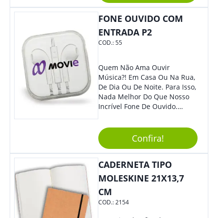
Também É Prático, Tornando-
FONE OUVIDO COM
Se Assim Excelente Para Uso
Cotidiano. Perfeito, Não É?!
ENTRADA P2
COD.:
55
Quem Não Ama Ouvir
Música?! Em Casa Ou Na Rua,
De Dia Ou De Noite. Para Isso,
Nada Melhor Do Que Nosso
Incrível Fone De Ouvido.
Super Confortável, Com Som
De Excelente Qualidade, E
Contando Com Tamanho De
Confira!
Fio Ideal Para Se Movimentar
Com Mais Liberdade, É O
CADERNETA TIPO
Brinde Que Seus Clientes E
Colaboradores Mais Querem!
MOLESKINE 21X13,7
Não Fique De Fora! Ofereça
CM
Em Eventos, Feiras E
COD.:
2154
Congressos, E Tenha Sua
Marca Em Grande Destaque.