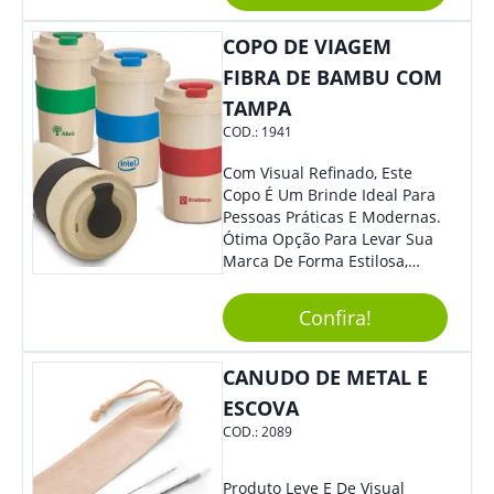
Mesmo Para Presentear
Colaboradores.
COPO DE VIAGEM
FIBRA DE BAMBU COM
TAMPA
COD.:
1941
Com Visual Refinado, Este
Copo É Um Brinde Ideal Para
Pessoas Práticas E Modernas.
Ótima Opção Para Levar Sua
Marca De Forma Estilosa,
Agregando Valor Para Sua
Empresa Em Eventos,
Confira!
Reuniões Corporativas Ou Até
Mesmo Para Presentear
Colaboradores.
CANUDO DE METAL E
ESCOVA
COD.:
2089
Produto Leve E De Visual