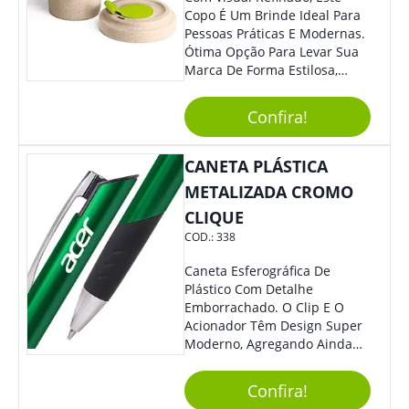
Copo É Um Brinde Ideal Para
Pessoas Práticas E Modernas.
Ótima Opção Para Levar Sua
Marca De Forma Estilosa,
Agregando Valor Para Sua
Empresa Em Eventos,
Confira!
Reuniões Corporativas Ou Até
Mesmo Para Presentear
Colaboradores.
CANETA PLÁSTICA
METALIZADA CROMO
CLIQUE
COD.:
338
Caneta Esferográfica De
Plástico Com Detalhe
Emborrachado. O Clip E O
Acionador Têm Design Super
Moderno, Agregando Ainda
Mais Destaque Para Sua
Marca.
Confira!