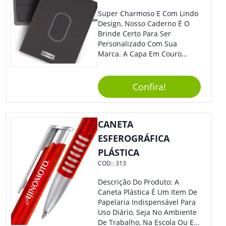
Super Charmoso E Com Lindo
Design, Nosso Caderno É O
Brinde Certo Para Ser
Personalizado Com Sua
Marca. A Capa Em Couro
Sintético É Resistente, E O
Elástico Permite Maior
Segurança Ao Carregá-Lo.
Confira!
Ofereça A Seus Clientes E
Colaboradores, Sem Dúvidas
Eles Irão Adorar.
CANETA
ESFEROGRÁFICA
PLÁSTICA
COD.:
313
Descrição Do Produto: A
Caneta Plástica É Um Item De
Papelaria Indispensável Para
Uso Diário, Seja No Ambiente
De Trabalho, Na Escola Ou Em