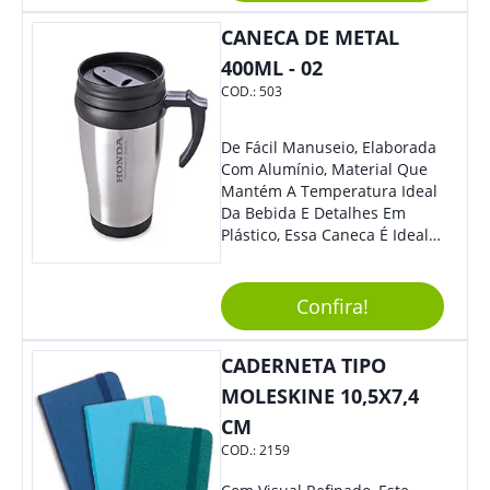
CANECA DE METAL
400ML - 02
COD.:
503
De Fácil Manuseio, Elaborada
Com Alumínio, Material Que
Mantém A Temperatura Ideal
Da Bebida E Detalhes Em
Plástico, Essa Caneca É Ideal
Para Levar Sua Marca Com
Estilo E Surpreender À Todos.
Versátil, O Brinde Se Adequa
Confira!
À Feiras, Eventos E Até Mesmo
Datas Especiais.
CADERNETA TIPO
MOLESKINE 10,5X7,4
CM
COD.:
2159