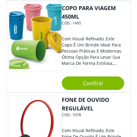
COPO PARA VIAGEM
450ML
COD.:
1495
Com Visual Refinado, Este
Copo É Um Brinde Ideal Para
Pessoas Práticas E Modernas.
Ótima Opção Para Levar Sua
Marca De Forma Estilosa,
Agregando Valor Para Sua
Empresa Em Eventos,
Reuniões Corporativas Ou Até
Confira!
Mesmo Para Presentear
Colaboradores.
FONE DE OUVIDO
REGULÁVEL
COD.:
1078
Com Visual Refinado, Este
Fone De Ouvido É Um Brinde