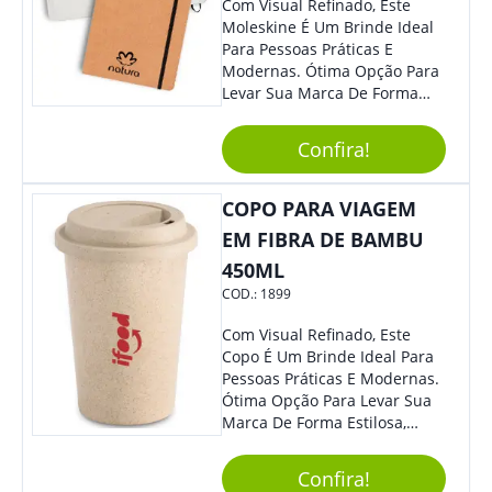
Com Visual Refinado, Este
Moleskine É Um Brinde Ideal
Para Pessoas Práticas E
Modernas. Ótima Opção Para
Levar Sua Marca De Forma
Estilosa, Agregando Valor Para
Sua Empresa Em Eventos,
Confira!
Reuniões Corporativas Ou Até
Mesmo Para Presentear
Colaboradores E Parceiros De
COPO PARA VIAGEM
Sua Empresa.
EM FIBRA DE BAMBU
450ML
COD.:
1899
Com Visual Refinado, Este
Copo É Um Brinde Ideal Para
Pessoas Práticas E Modernas.
Ótima Opção Para Levar Sua
Marca De Forma Estilosa,
Agregando Valor Para Sua
Empresa Em Eventos,
Confira!
Reuniões Corporativas Ou Até