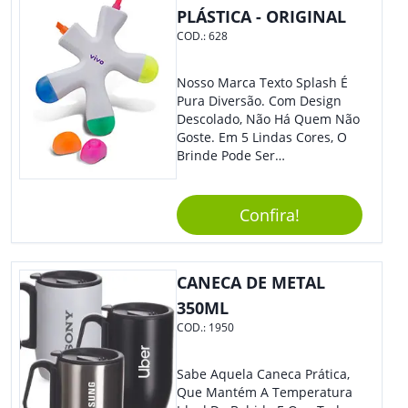
PLÁSTICA - ORIGINAL
COD.:
628
Nosso Marca Texto Splash É
Pura Diversão. Com Design
Descolado, Não Há Quem Não
Goste. Em 5 Lindas Cores, O
Brinde Pode Ser
Personalizado Com Sua
Marca, Demais, Não É? Não
Perca Essa Chance E Ofereça
Confira!
A Seus Clientes E
Colaboradores.
CANECA DE METAL
350ML
COD.:
1950
Sabe Aquela Caneca Prática,
Que Mantém A Temperatura