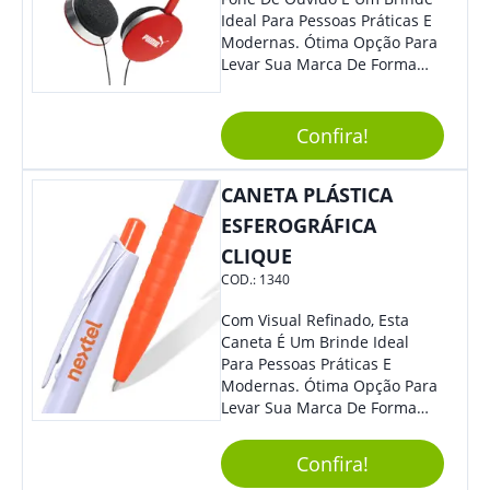
Ideal Para Pessoas Práticas E
Modernas. Ótima Opção Para
Levar Sua Marca De Forma
Estilosa, Agregando Valor Para
Sua Empresa Em Eventos,
Reuniões Corporativas Ou Até
Confira!
Mesmo Para Presentear
Colaboradores E Parceiros De
CANETA PLÁSTICA
Sua Empresa.
ESFEROGRÁFICA
CLIQUE
COD.:
1340
Com Visual Refinado, Esta
Caneta É Um Brinde Ideal
Para Pessoas Práticas E
Modernas. Ótima Opção Para
Levar Sua Marca De Forma
Estilosa, Agregando Valor Para
Sua Empresa Em Eventos,
Confira!
Reuniões Corporativas Ou Até