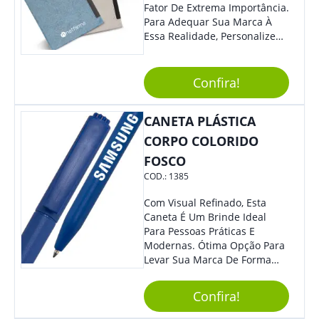
Fator De Extrema Importância.
Para Adequar Sua Marca À
Essa Realidade, Personalize
Nosso Incrível Bloco De
Anotações Com Post-It E
Caneta. Elaborado A Partir De
Confira!
Material Reciclado, O Brinde
Também É Prático, Tornando-
CANETA PLÁSTICA
Se Assim Excelente Para Uso
Cotidiano. Perfeito, Não É?!
CORPO COLORIDO
FOSCO
COD.:
1385
Com Visual Refinado, Esta
Caneta É Um Brinde Ideal
Para Pessoas Práticas E
Modernas. Ótima Opção Para
Levar Sua Marca De Forma
Estilosa, Agregando Valor Para
Sua Empresa Em Eventos,
Confira!
Reuniões Corporativas Ou Até
Mesmo Para Presentear