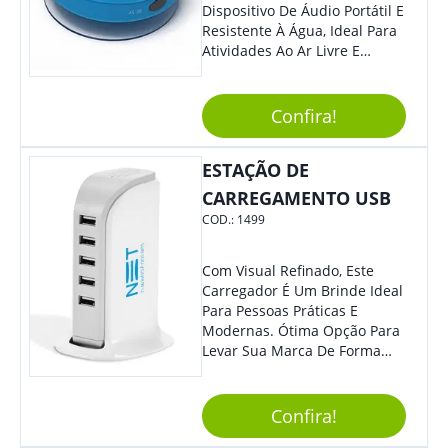
Dispositivo De Áudio Portátil E
Resistente À Água, Ideal Para
Atividades Ao Ar Livre E
Ambientes Úmidos. Com
Design Compacto E Durável,
Essa Caixa De Som Reproduz
Confira!
Um Som Claro E Potente,
Proporcionando Uma
ESTAÇÃO DE
Experiência Musical De Alta
Qualidade Em Qualquer
CARREGAMENTO USB
Lugar. Benefícios: Além De
COD.:
1499
Ser Resistente À Água, A Caixa
De Som Impermeável É Fácil
De Transportar, Possui Bateria
Com Visual Refinado, Este
De Longa Duração E Conexão
Carregador É Um Brinde Ideal
Bluetooth, Permitindo Que
Para Pessoas Práticas E
Você Conecte Seu Dispositivo
Modernas. Ótima Opção Para
De Forma Prática E Sem Fios.
Levar Sua Marca De Forma
A Qualidade Do Som Não É
Estilosa, Agregando Valor Para
Prejudicada Mesmo Em
Sua Empresa Em Eventos,
Ambientes Molhados,
Reuniões Corporativas Ou Até
Confira!
Garantindo Uma Experiência
Mesmo Para Presentear