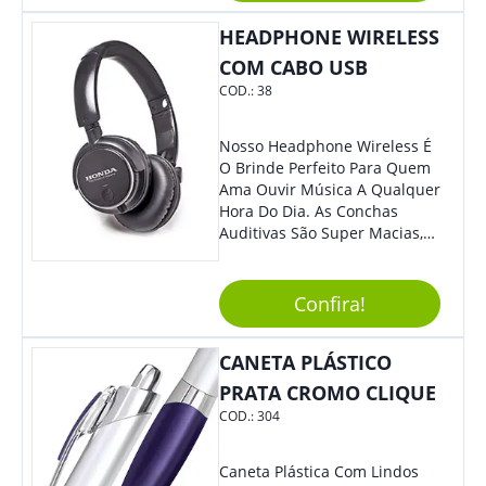
Colaboradores, Sem Dúvidas
HEADPHONE WIRELESS
Eles Irão Adorar.
COM CABO USB
COD.:
38
Nosso Headphone Wireless É
O Brinde Perfeito Para Quem
Ama Ouvir Música A Qualquer
Hora Do Dia. As Conchas
Auditivas São Super Macias,
Proporcionando Assim Maior
Conforto Ao Utilizá-Lo. Com
Entrada Para Mini Sd Cartão
Confira!
De Memória, Bateria Interna
Recarregável E Botões De
CANETA PLÁSTICO
Volume, Avanço, Retrocesso E
Para Atender Ligações, O
PRATA CROMO CLIQUE
Brinde Ainda É Compatível
COD.:
304
Com Diversos Aparelhos.
Demais, Não É?! O Design
Moderno Acrescenta Ainda
Caneta Plástica Com Lindos