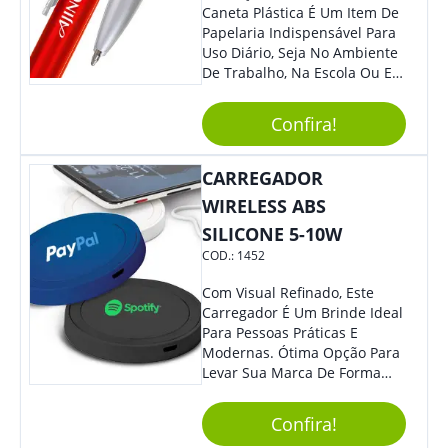
Caneta Plástica É Um Item De
Papelaria Indispensável Para
Uso Diário, Seja No Ambiente
De Trabalho, Na Escola Ou Em
Casa. Feita De Plástico
Resistente, Possui Tinta De
Confira!
Qualidade Que Garante Uma
Escrita Suave E Sem Borrões.
Benefícios: - Praticidade: Leve
CARREGADOR
E Compacta, Pode Ser
WIRELESS ABS
Facilmente Transportada Em
SILICONE 5-10W
Bolsas, Mochilas E Estojos. -
Durabilidade: Sua Estrutura
COD.:
1452
Resistente Garante Uma
Longa Vida Útil, Evitando
Com Visual Refinado, Este
Quebra Ou Danos. - Escrita
Carregador É Um Brinde Ideal
Precisa: A Ponta Fina Permite
Para Pessoas Práticas E
Uma Escrita Uniforme E
Modernas. Ótima Opção Para
Legível Em Diversos Tipos De
Levar Sua Marca De Forma
Papel. Usos Sugeridos: -
Estilosa, Agregando Valor Para
Anotações: Ideal Para Fazer
Sua Empresa Em Eventos,
Confira!
Anotações Rápidas Durante
Reuniões Corporativas Ou Até