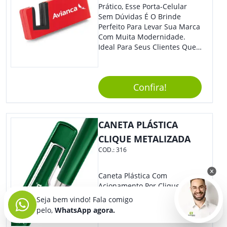
Prático, Esse Porta-Celular
Sem Dúvidas É O Brinde
Perfeito Para Levar Sua Marca
Com Muita Modernidade.
Ideal Para Seus Clientes Que
Adoram Praticidade No Dia A
Dia. Com Design Tradicional,
Sua Empresa Terá O Grande
Confira!
Destaque Merecido.
CANETA PLÁSTICA
CLIQUE METALIZADA
COD.:
316
Caneta Plástica Com
Acionamento Por Clique. O
Design Tradicional Porém
Seja bem vindo! Fala comigo
Com Detalhes Super
pelo,
WhatsApp agora.
Modernos Que Dão Um Toque
De Charme Na Peça.