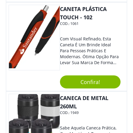
Reuniões, Aulas Ou Para
Mesmo Para Presentear
Organização Do Dia A Dia. -
Colaboradores E Parceiros De
CANETA PLÁSTICA
Estudos: Perfeita Para
Sua Empresa.
TOUCH - 102
Destacar Informações
COD.:
1061
Importantes Em Livros,
Cadernos Ou Apostilas. -
Assinaturas: Com Tinta De
Com Visual Refinado, Esta
Secagem Rápida, É Excelente
Caneta É Um Brinde Ideal
Para Assinar Documentos E
Para Pessoas Práticas E
Contratos Com Elegância E
Modernas. Ótima Opção Para
Segurança.
Levar Sua Marca De Forma
Estilosa, Agregando Valor Para
Sua Empresa Em Eventos,
Reuniões Corporativas Ou Até
Confira!
Mesmo Para Presentear
Colaboradores E Parceiros De
CANECA DE METAL
Sua Empresa.
260ML
COD.:
1949
Sabe Aquela Caneca Prática,