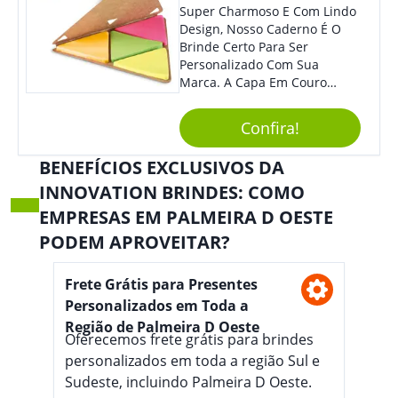
Super Charmoso E Com Lindo
Design, Nosso Caderno É O
Brinde Certo Para Ser
Personalizado Com Sua
Marca. A Capa Em Couro
Sintético É Resistente, E O
Elástico Permite Maior
Confira!
Segurança Ao Carregá-Lo.
Ofereça A Seus Clientes E
BENEFÍCIOS EXCLUSIVOS DA
Colaboradores, Sem Dúvidas
INNOVATION BRINDES: COMO
Eles Irão Adorar.
EMPRESAS EM PALMEIRA D OESTE
PODEM APROVEITAR?
Frete Grátis para Presentes
Personalizados em Toda a
Região de Palmeira D Oeste
Oferecemos frete grátis para brindes
personalizados em toda a região Sul e
Sudeste, incluindo Palmeira D Oeste.