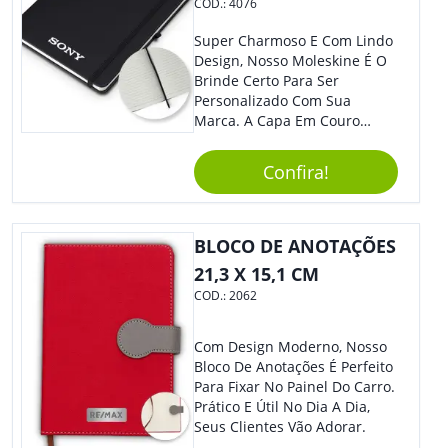
COD.:
4076
Super Charmoso E Com Lindo
Design, Nosso Moleskine É O
Brinde Certo Para Ser
Personalizado Com Sua
Marca. A Capa Em Couro
Sintético É Resistente, O
Elástico Permite Maior
Confira!
Segurança Ao Carregá-Lo.
Ofereça A Seus Clientes E
Colaboradores, Sem Dúvidas
Eles Irão Adorar.
BLOCO DE ANOTAÇÕES
21,3 X 15,1 CM
COD.:
2062
Com Design Moderno, Nosso
Bloco De Anotações É Perfeito
Para Fixar No Painel Do Carro.
Prático E Útil No Dia A Dia,
Seus Clientes Vão Adorar.