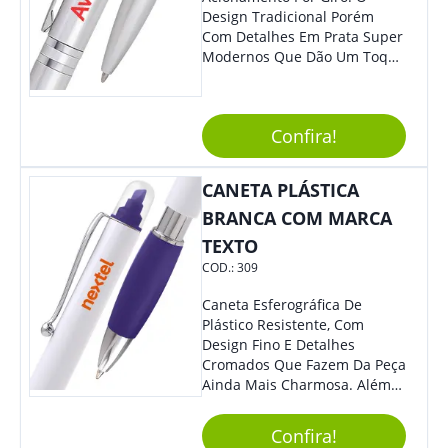
Design Tradicional Porém
Com Detalhes Em Prata Super
Modernos Que Dão Um Toque
De Charme Na Peça.
Confira!
CANETA PLÁSTICA
BRANCA COM MARCA
TEXTO
COD.:
309
Caneta Esferográfica De
Plástico Resistente, Com
Design Fino E Detalhes
Cromados Que Fazem Da Peça
Ainda Mais Charmosa. Além
Disso, É Super Prática Pois
Seu Acionamento É Por Giro.
Confira!
Perfeita Para Diversas