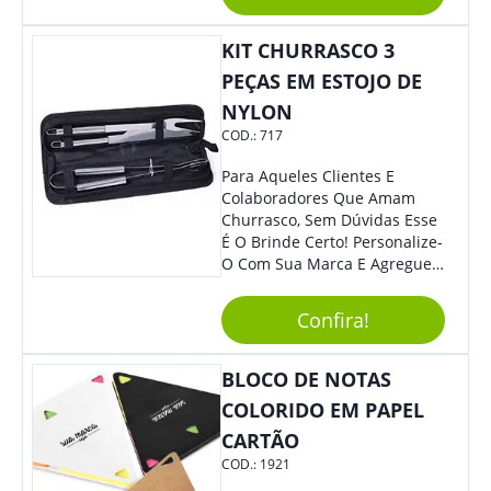
Material Reciclado, O Brinde
Também É Prático, Tornando-
KIT CHURRASCO 3
Se Assim Excelente Para Uso
Cotidiano. Perfeito, Não É?!
PEÇAS EM ESTOJO DE
NYLON
COD.:
717
Para Aqueles Clientes E
Colaboradores Que Amam
Churrasco, Sem Dúvidas Esse
É O Brinde Certo! Personalize-
O Com Sua Marca E Agregue
Ainda Mais Visibilidade. O Kit
É Composto Por 3 Peças Para
Confira!
O Auxílio No Preparo De
Carnes, Em Um Lindo Estojo. É
A Garantia De Sucesso Para
BLOCO DE NOTAS
Sua Empresa Em Feiras E
COLORIDO EM PAPEL
Eventos Corporativos.
CARTÃO
COD.:
1921