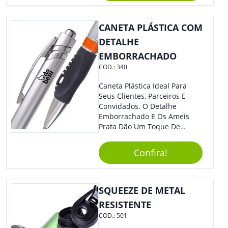
Colaboradores.
CANETA PLÁSTICA COM
DETALHE
EMBORRACHADO
COD.:
340
Caneta Plástica Ideal Para
Seus Clientes, Parceiros E
Convidados. O Detalhe
Emborrachado E Os Ameis
Prata Dão Um Toque De
Modernidade À Peça.
Acionamento Por Clique.
Confira!
SQUEEZE DE METAL
RESISTENTE
COD.:
501