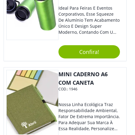
Ideal Para Feiras E Eventos
Corporativos, Esse Squeeze
De Alumínio Tem Acabamento
Único E Design Super
Moderno, Contando Com Uma
Tampa Plástica Que Não
Permite Vazamentos. Sem
Dúvidas É Um Brinde Prático
Confira!
Que Levará Sua Marca Com
Muito Estilo, Agradando À
Todos.
MINI CADERNO A6
COM CANETA
COD.:
1946
Nossa Linha Ecológica Traz
Responsabilidade Ambiental,
Fator De Extrema Importância.
Para Adequar Sua Marca À
Essa Realidade, Personalize
Nosso Incrível Bloco De