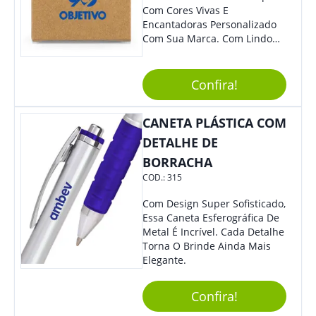
Com Cores Vivas E
Encantadoras Personalizado
Com Sua Marca. Com Lindo
Design, O Brinde É Versátil
Para Diversas Ocasiões.
Perfeito, Não É?!
Confira!
CANETA PLÁSTICA COM
DETALHE DE
BORRACHA
COD.:
315
Com Design Super Sofisticado,
Essa Caneta Esferográfica De
Metal É Incrível. Cada Detalhe
Torna O Brinde Ainda Mais
Elegante.
Confira!