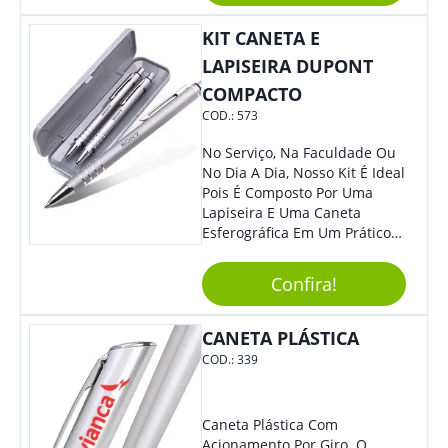
De Exposição.
KIT CANETA E
LAPISEIRA DUPONT
COMPACTO
COD.:
573
No Serviço, Na Faculdade Ou
No Dia A Dia, Nosso Kit É Ideal
Pois É Composto Por Uma
Lapiseira E Uma Caneta
Esferográfica Em Um Prático
Estojo. Sem Dúvidas Seus
Clientes E Colaboradores Irão
Confira!
Adorar. Não Perca A Chance
De Personalizá-Lo
Especialmente Com Sua
CANETA PLÁSTICA
Marca.
COD.:
339
Caneta Plástica Com
Acionamento Por Giro. O