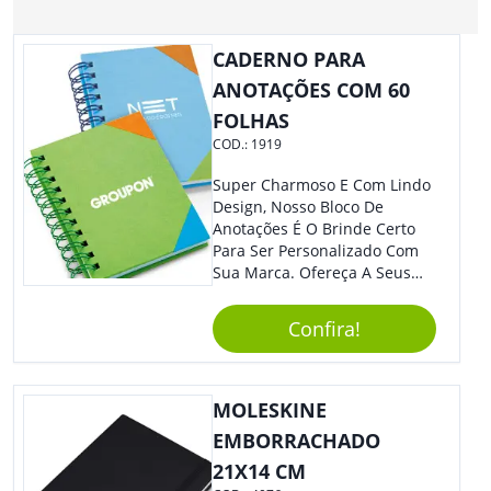
CADERNO PARA
ANOTAÇÕES COM 60
FOLHAS
COD.:
1919
Super Charmoso E Com Lindo
Design, Nosso Bloco De
Anotações É O Brinde Certo
Para Ser Personalizado Com
Sua Marca. Ofereça A Seus
Clientes E Colaboradores, Sem
Dúvidas Eles Irão Adorar.
Confira!
MOLESKINE
EMBORRACHADO
21X14 CM