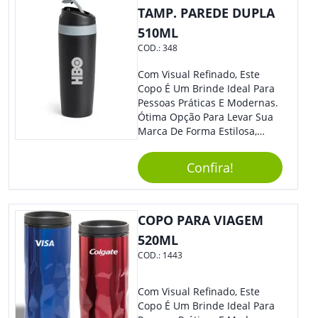
TAMP. PAREDE DUPLA
510ML
COD.:
348
Com Visual Refinado, Este
Copo É Um Brinde Ideal Para
Pessoas Práticas E Modernas.
Ótima Opção Para Levar Sua
Marca De Forma Estilosa,
Agregando Valor Para Sua
Empresa Em Eventos,
Confira!
Reuniões Corporativas Ou Até
Mesmo Para Presentear
Colaboradores.
COPO PARA VIAGEM
520ML
COD.:
1443
Com Visual Refinado, Este
Copo É Um Brinde Ideal Para