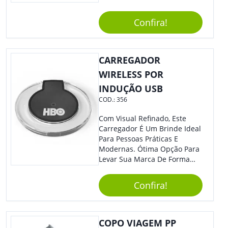
Confira!
CARREGADOR
WIRELESS POR
INDUÇÃO USB
COD.:
356
Com Visual Refinado, Este
Carregador É Um Brinde Ideal
Para Pessoas Práticas E
Modernas. Ótima Opção Para
Levar Sua Marca De Forma
Estilosa, Agregando Valor Para
Sua Empresa Em Eventos,
Confira!
Reuniões Corporativas Ou Até
Mesmo Para Presentear
Colaboradores E Parceiros De
Sua Empresa.
COPO VIAGEM PP