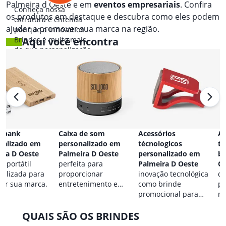
Palmeira d Oeste e em
eventos empresariais
. Confira
Conheça nossa
os produtos em destaque e descubra como eles podem
estrutura e entenda
ajudar a promover sua marca na região.
por que a Innovation
Brindes é muito mais
Aqui você encontra
do que personalização.
 bank
Caixa de som
Acessórios
Ac
nalizado em
personalizado em
técnologicos
ta
ira D Oeste
Palmeira D Oeste
personalizado em
br
a portátil
perfeita para
Palmeira D Oeste
Oe
nalizada para
proporcionar
inovação tecnológica
co
car sua marca.
entretenimento e
como brinde
pa
destacar sua marca em
promocional para
ma
qualquer ocasião.
eventos.
QUAIS SÃO OS BRINDES