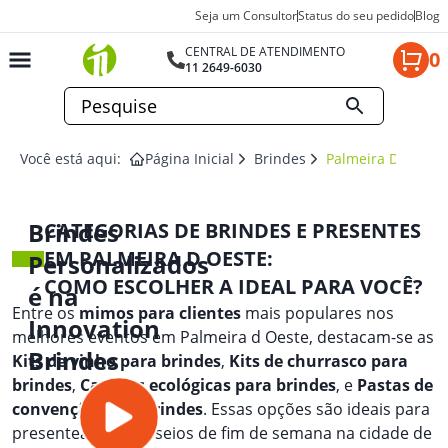
Seja um Consultor
Status do seu pedido
Blog
CENTRAL DE ATENDIMENTO
0
11 2649-6030
Você está aqui:
Página Inicial
Brindes
Palmeira D Oeste
Brindes
CATEGORIAS DE BRINDES E PRESENTES
EM PALMEIRA D OESTE:
Personalizados
COMO ESCOLHER A IDEAL PARA VOCÊ?
é na
Entre os
mimos para clientes
mais populares nos
Innovation
melhores eventos em Palmeira d Oeste, destacam-se as
Brindes
Kits de vinho para brindes
,
Kits de churrasco para
brindes
,
Canetas ecológicas para brindes
, e
Pastas de
convenção para brindes
. Essas opções são ideais para
presentear em passeios de fim de semana na cidade de