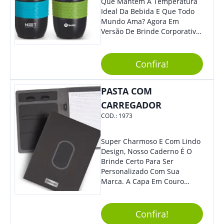
Que Mantém A Temperatura
Ideal Da Bebida E Que Todo
Mundo Ama? Agora Em
Versão De Brinde Corporativo
Para Que Você Possa Levar
Sua Marca Com Muito Estilo E
Acrescentar Ainda Mais
Confira!
Praticidade À Eventos E Feiras
De Exposição.
PASTA COM
CARREGADOR
COD.:
1973
Super Charmoso E Com Lindo
Design, Nosso Caderno É O
Brinde Certo Para Ser
Personalizado Com Sua
Marca. A Capa Em Couro
Sintético É Resistente, E O
Elástico Permite Maior
Segurança Ao Carregá-Lo.
Confira!
Ofereça A Seus Clientes E