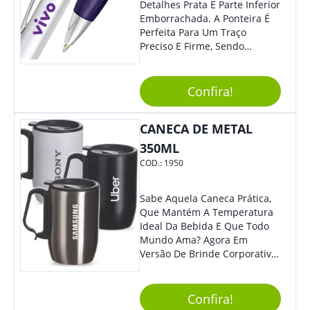
Mais Charme, O Que
Detalhes Prata E Parte Inferior
Certamente Agregará Grande
Emborrachada. A Ponteira É
Destaque À Sua Marca.
Perfeita Para Um Traço
Preciso E Firme, Sendo
Acionada Por Clique.
Tradicional Porém Com
Design Minimalista Que Faz
Confira!
Toda Diferença.
CANECA DE METAL
350ML
COD.:
1950
Sabe Aquela Caneca Prática,
Que Mantém A Temperatura
Ideal Da Bebida E Que Todo
Mundo Ama? Agora Em
Versão De Brinde Corporativo
Para Que Você Possa Levar
Sua Marca Com Muito Estilo E
Acrescentar Ainda Mais
Confira!
Praticidade À Eventos E Feiras