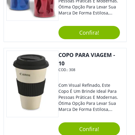
Pessoas Práticas E Modernas.
Ótima Opção Para Levar Sua
Marca De Forma Estilosa,
Agregando Valor Para Sua
Empresa Em Eventos,
Reuniões Corporativas Ou Até
Confira!
Mesmo Para Presentear
Colaboradores.
COPO PARA VIAGEM -
10
COD.:
308
Com Visual Refinado, Este
Copo É Um Brinde Ideal Para
Pessoas Práticas E Modernas.
Ótima Opção Para Levar Sua
Marca De Forma Estilosa,
Agregando Valor Para Sua
Empresa Em Eventos,
Reuniões Corporativas Ou Até
Confira!
Mesmo Para Presentear