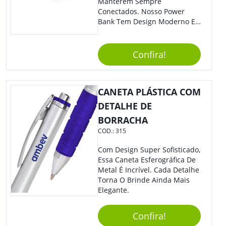
Manterem Sempre
Conectados. Nosso Power
Bank Tem Design Moderno E
Leve, Perfeito Para Carregar
Na Bolsa Ou Na Mochila.
Compatível Com Diversos
Confira!
Aparelhos, O Brinde É Super
Eficiente E Ágil, Ideal Para
Quem Busca Praticidade No
CANETA PLÁSTICA COM
Dia A Dia. Personalize-O Com
Sua Marca E Tenha Ainda
DETALHE DE
Mais Destaque Em Eventos E
BORRACHA
Feiras De Negócios.
COD.:
315
Com Design Super Sofisticado,
Essa Caneta Esferográfica De
Metal É Incrível. Cada Detalhe
Torna O Brinde Ainda Mais
Elegante.
Confira!