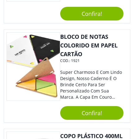
Anotações Com Post-It E
Caneta. Elaborado A Partir De
Confira!
Material Reciclado, O Brinde
Também É Prático, Tornando-
Se Assim Excelente Para Uso
BLOCO DE NOTAS
Cotidiano. Perfeito, Não É?!
COLORIDO EM PAPEL
CARTÃO
COD.:
1921
Super Charmoso E Com Lindo
Design, Nosso Caderno É O
Brinde Certo Para Ser
Personalizado Com Sua
Marca. A Capa Em Couro
Sintético É Resistente, E O
Elástico Permite Maior
Confira!
Segurança Ao Carregá-Lo.
Ofereça A Seus Clientes E
Colaboradores, Sem Dúvidas
Eles Irão Adorar.
COPO PLÁSTICO 400ML