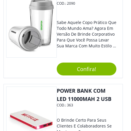
COD.:
2090
Sabe Aquele Copo Prático Que
Todo Mundo Ama? Agora Em
Versão De Brinde Corporativo
Para Que Você Possa Levar
Sua Marca Com Muito Estilo E
Acrescentar Ainda Mais
Praticidade À Eventos E Feiras
De Exposição.
Confira!
POWER BANK COM
LED 11000MAH 2 USB
COD.:
363
O Brinde Certo Para Seus
Clientes E Colaboradores Se