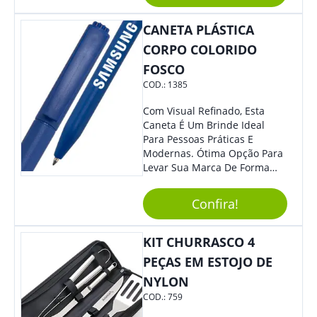
Ocasiões Do Dia A Dia.
CANETA PLÁSTICA
CORPO COLORIDO
FOSCO
COD.:
1385
Com Visual Refinado, Esta
Caneta É Um Brinde Ideal
Para Pessoas Práticas E
Modernas. Ótima Opção Para
Levar Sua Marca De Forma
Estilosa, Agregando Valor Para
Sua Empresa Em Eventos,
Confira!
Reuniões Corporativas Ou Até
Mesmo Para Presentear
Colaboradores.
KIT CHURRASCO 4
PEÇAS EM ESTOJO DE
NYLON
COD.:
759