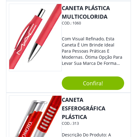
CANETA PLÁSTICA
MULTICOLORIDA
COD.:
1060
Com Visual Refinado, Esta
Caneta É Um Brinde Ideal
Para Pessoas Práticas E
Modernas. Ótima Opção Para
Levar Sua Marca De Forma
Estilosa, Agregando Valor Para
Sua Empresa Em Eventos,
Reuniões Corporativas Ou Até
Confira!
Mesmo Para Presentear
Colaboradores E Parceiros De
CANETA
Sua Empresa.
ESFEROGRÁFICA
PLÁSTICA
COD.:
313
Descrição Do Produto: A