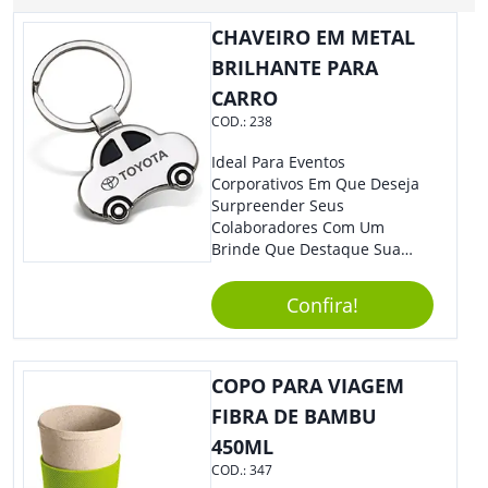
CHAVEIRO EM METAL
BRILHANTE PARA
CARRO
COD.:
238
Ideal Para Eventos
Corporativos Em Que Deseja
Surpreender Seus
Colaboradores Com Um
Brinde Que Destaque Sua
Marca, Esse Chaveiro Em
Formato De Carro É Ideal!
Confira!
Elaborado Com Metal,
Material Resistente E Durável,
O Item Conta Também Com
Lindo Design.
COPO PARA VIAGEM
FIBRA DE BAMBU
450ML
COD.:
347