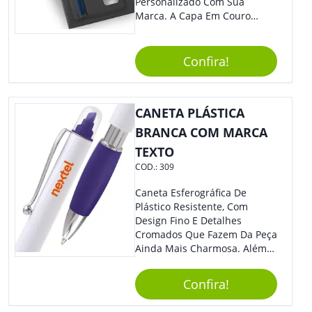
Personalizado Com Sua
Marca. A Capa Em Couro
Sintético É Resistente, E O
Elástico Permite Maior
Segurança Ao Carregá-Lo.
Confira!
Ofereça A Seus Clientes E
Colaboradores, Sem Dúvidas
Eles Irão Adorar.
CANETA PLÁSTICA
BRANCA COM MARCA
TEXTO
COD.:
309
Caneta Esferográfica De
Plástico Resistente, Com
Design Fino E Detalhes
Cromados Que Fazem Da Peça
Ainda Mais Charmosa. Além
Disso, É Super Prática Pois
Seu Acionamento É Por Giro.
Confira!
Perfeita Para Diversas
Ocasiões Do Dia A Dia.