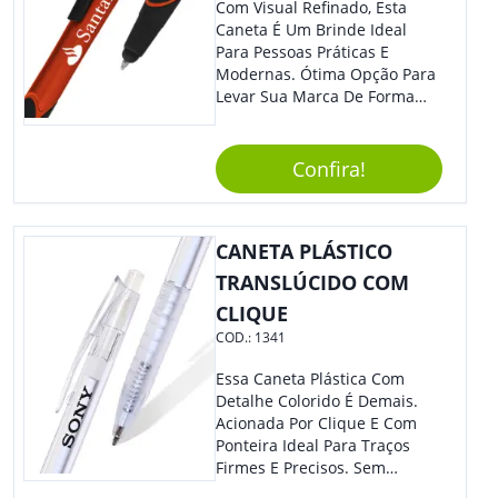
Com Visual Refinado, Esta
Caneta É Um Brinde Ideal
Para Pessoas Práticas E
Modernas. Ótima Opção Para
Levar Sua Marca De Forma
Estilosa, Agregando Valor Para
Sua Empresa Em Eventos,
Reuniões Corporativas Ou Até
Confira!
Mesmo Para Presentear
Colaboradores E Parceiros De
Sua Empresa.
CANETA PLÁSTICO
TRANSLÚCIDO COM
CLIQUE
COD.:
1341
Essa Caneta Plástica Com
Detalhe Colorido É Demais.
Acionada Por Clique E Com
Ponteira Ideal Para Traços
Firmes E Precisos. Sem
Dúvidas É Um Excelente