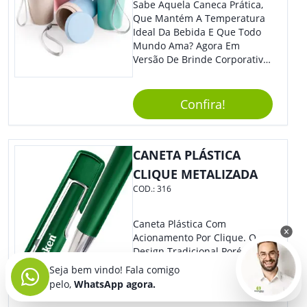
Sabe Aquela Caneca Prática,
Que Mantém A Temperatura
Ideal Da Bebida E Que Todo
Mundo Ama? Agora Em
Versão De Brinde Corporativo
Para Que Você Possa Levar
Sua Marca Com Muito Estilo E
Acrescentar Ainda Mais
Confira!
Praticidade À Eventos E Feiras
De Exposição.
CANETA PLÁSTICA
CLIQUE METALIZADA
COD.:
316
Caneta Plástica Com
Acionamento Por Clique. O
Design Tradicional Porém
Com Detalhes Super
Seja bem vindo! Fala comigo
Modernos Que Dão Um Toque
pelo,
WhatsApp agora.
De Charme Na Peça.