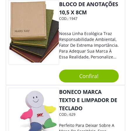
BLOCO DE ANOTAÇÕES
Sua Empresa.
10,5 X 8CM
COD.:
1947
Nossa Linha Ecológica Traz
Responsabilidade Ambiental,
Fator De Extrema Importância.
Para Adequar Sua Marca À
Essa Realidade, Personalize
Nosso Incrível Bloco De
Anotações Com Post-It E
Caneta. Elaborado A Partir De
Confira!
Material Reciclado, O Brinde
Também É Prático, Tornando-
BONECO MARCA
Se Assim Excelente Para Uso
Cotidiano. Perfeito, Não É?!
TEXTO E LIMPADOR DE
TECLADO
COD.:
629
Perfeito Para Deixar Sobre A