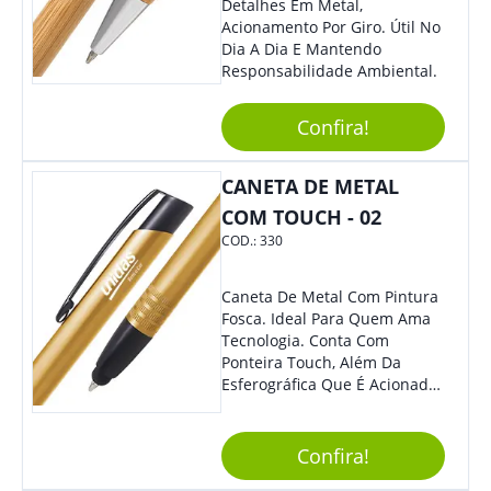
Detalhes Em Metal,
Acionamento Por Giro. Útil No
Dia A Dia E Mantendo
Responsabilidade Ambiental.
Confira!
CANETA DE METAL
COM TOUCH - 02
COD.:
330
Caneta De Metal Com Pintura
Fosca. Ideal Para Quem Ama
Tecnologia. Conta Com
Ponteira Touch, Além Da
Esferográfica Que É Acionada
Por Clique. Design Tradicional
Com Elegância E
Modernidade Na Medida
Confira!
Exata.