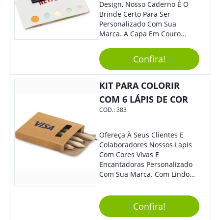
Design, Nosso Caderno É O
Brinde Certo Para Ser
Personalizado Com Sua
Marca. A Capa Em Couro
Sintético É Resistente, E O
Elástico Permite Maior
Confira!
Segurança Ao Carregá-Lo.
Ofereça A Seus Clientes E
Colaboradores, Sem Dúvidas
KIT PARA COLORIR
Eles Irão Adorar.
COM 6 LÁPIS DE COR
COD.:
383
Ofereça À Seus Clientes E
Colaboradores Nossos Lapis
Com Cores Vivas E
Encantadoras Personalizado
Com Sua Marca. Com Lindo
Design, O Brinde É Versátil
Para Diversas Ocasiões.
Perfeito, Não É?!
Confira!