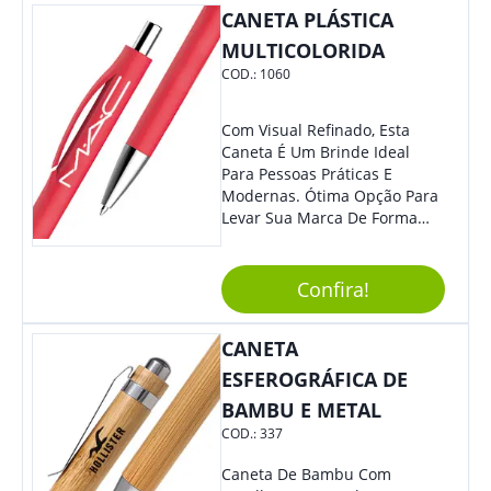
CANETA PLÁSTICA
MULTICOLORIDA
COD.:
1060
Com Visual Refinado, Esta
Caneta É Um Brinde Ideal
Para Pessoas Práticas E
Modernas. Ótima Opção Para
Levar Sua Marca De Forma
Estilosa, Agregando Valor Para
Sua Empresa Em Eventos,
Reuniões Corporativas Ou Até
Confira!
Mesmo Para Presentear
Colaboradores E Parceiros De
CANETA
Sua Empresa.
ESFEROGRÁFICA DE
BAMBU E METAL
COD.:
337
Caneta De Bambu Com