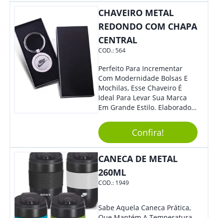
CHAVEIRO METAL
REDONDO COM CHAPA
CENTRAL
COD.:
564
Perfeito Para Incrementar
Com Modernidade Bolsas E
Mochilas, Esse Chaveiro É
Ideal Para Levar Sua Marca
Em Grande Estilo. Elaborado A
Partir De Material Resistente,
O Brinde Se Adequa A
Confira!
Diversos Públicos. Não Perca
A Chance De Elevar A
Visibilidade De Sua Empresa!
CANECA DE METAL
260ML
COD.:
1949
Sabe Aquela Caneca Prática,
Que Mantém A Temperatura