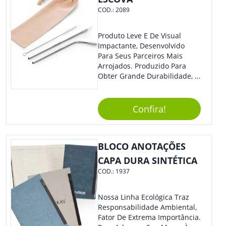
COD.:
2089
Produto Leve E De Visual
Impactante, Desenvolvido
Para Seus Parceiros Mais
Arrojados. Produzido Para
Obter Grande Durabilidade, É
Uma Ótima Opção Para Levar
Sua Marca De Forma Estilosa,
Agregando Valor Para Sua
Confira!
Empresa Em Eventos.
BLOCO ANOTAÇÕES
CAPA DURA SINTÉTICA
COD.:
1937
Nossa Linha Ecológica Traz
Responsabilidade Ambiental,
Fator De Extrema Importância.