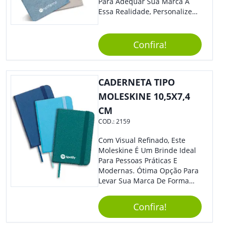
Para Adequar Sua Marca À
Essa Realidade, Personalize
Nosso Incrível Bloco De
Anotações Com Post-It E
Caneta. Elaborado A Partir De
Confira!
Material Reciclado, O Brinde
Também É Prático, Tornando-
Se Assim Excelente Para Uso
CADERNETA TIPO
Cotidiano. Perfeito, Não É?!
MOLESKINE 10,5X7,4
CM
COD.:
2159
Com Visual Refinado, Este
Moleskine É Um Brinde Ideal
Para Pessoas Práticas E
Modernas. Ótima Opção Para
Levar Sua Marca De Forma
Estilosa, Agregando Valor Para
Sua Empresa Em Eventos,
Confira!
Reuniões Corporativas Ou Até
Mesmo Para Presentear