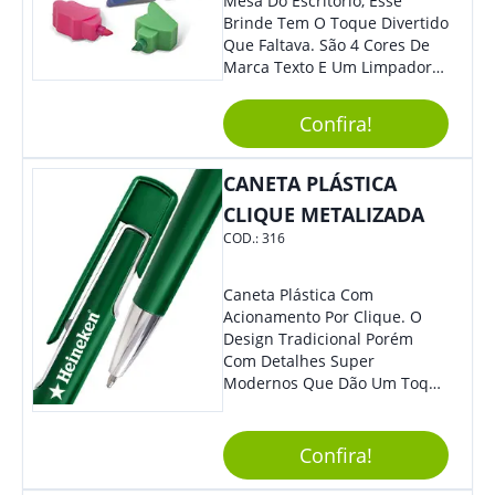
Mesa Do Escritório, Esse
Brinde Tem O Toque Divertido
Que Faltava. São 4 Cores De
Marca Texto E Um Limpador
De Teclado Em Formato De
Boneco. Demais, Não É?
Confira!
Personalize Com Sua Marca.
Super Criativo, Seus Clientes E
Colaboradores Irão Adorar.
CANETA PLÁSTICA
CLIQUE METALIZADA
COD.:
316
Caneta Plástica Com
Acionamento Por Clique. O
Design Tradicional Porém
Com Detalhes Super
Modernos Que Dão Um Toque
De Charme Na Peça.
Confira!