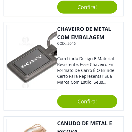
Brinde Para Representar Sua
Confira!
Marca. Dimensões: 1.6 Cm X
14 Cm X 1.6 Cm
CHAVEIRO DE METAL
COM EMBALAGEM
COD.:
2046
Com Lindo Design E Material
Resistente, Esse Chaveiro Em
Formato De Carro É O Brinde
Certo Para Representar Sua
Marca Com Estilo. Seus
Clientes E Colaboradores Irão
Adorar.
Confira!
CANUDO DE METAL E
ESCOVA