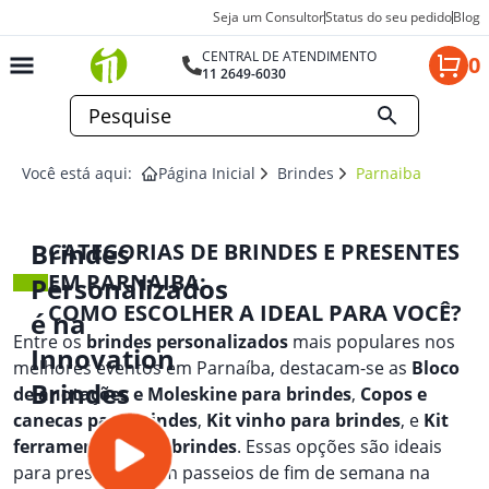
Seja um Consultor
Status do seu pedido
Blog
CENTRAL DE ATENDIMENTO
0
11 2649-6030
Você está aqui:
Página Inicial
Brindes
Parnaiba
Brindes
CATEGORIAS DE BRINDES E PRESENTES
EM PARNAIBA:
Personalizados
COMO ESCOLHER A IDEAL PARA VOCÊ?
é na
Entre os
brindes personalizados
mais populares nos
Innovation
melhores eventos em Parnaíba, destacam-se as
Bloco
Brindes
de anotações e Moleskine para brindes
,
Copos e
canecas para brindes
,
Kit vinho para brindes
, e
Kit
ferramentas para brindes
. Essas opções são ideais
para presentear em passeios de fim de semana na