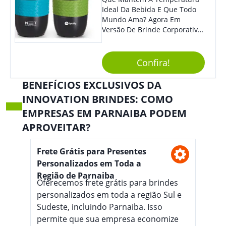
Ideal Da Bebida E Que Todo
Mundo Ama? Agora Em
Versão De Brinde Corporativo
Para Que Você Possa Levar
Sua Marca Com Muito Estilo E
Acrescentar Ainda Mais
Confira!
Praticidade À Eventos E Feiras
De Exposição.
BENEFÍCIOS EXCLUSIVOS DA
INNOVATION BRINDES: COMO
EMPRESAS EM PARNAIBA PODEM
APROVEITAR?
Frete Grátis para Presentes
Personalizados em Toda a
Região de Parnaiba
Oferecemos frete grátis para brindes
personalizados em toda a região Sul e
Sudeste, incluindo Parnaiba. Isso
permite que sua empresa economize