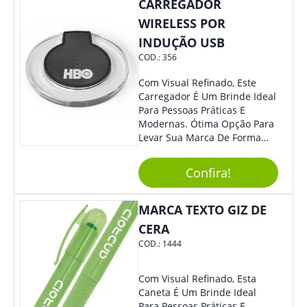
Colaboradores.
CARREGADOR
WIRELESS POR
INDUÇÃO USB
COD.:
356
Com Visual Refinado, Este
Carregador É Um Brinde Ideal
Para Pessoas Práticas E
Modernas. Ótima Opção Para
Levar Sua Marca De Forma
Estilosa, Agregando Valor Para
Sua Empresa Em Eventos,
Confira!
Reuniões Corporativas Ou Até
Mesmo Para Presentear
Colaboradores E Parceiros De
MARCA TEXTO GIZ DE
Sua Empresa.
CERA
COD.:
1444
Com Visual Refinado, Esta
Caneta É Um Brinde Ideal
Para Pessoas Práticas E