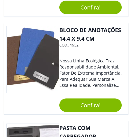
Confira!
BLOCO DE ANOTAÇÕES
14,4 X 9,4 CM
COD.:
1952
Nossa Linha Ecológica Traz
Responsabilidade Ambiental,
Fator De Extrema Importância.
Para Adequar Sua Marca À
Essa Realidade, Personalize
Nosso Incrível Bloco De
Anotações Com Post-It E
Caneta. Elaborado A Partir De
Confira!
Material Reciclado, O Brinde
Também É Prático, Tornando-
Se Assim Excelente Para Uso
PASTA COM
Cotidiano. Perfeito, Não É?!
CARREGADOR