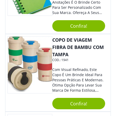
Anotações É O Brinde Certo
Para Ser Personalizado Com
Sua Marca. Ofereça A Seus
Clientes E Colaboradores, Sem
Dúvidas Eles Irão Adorar.
Confira!
COPO DE VIAGEM
FIBRA DE BAMBU COM
TAMPA
COD.:
1941
Com Visual Refinado, Este
Copo É Um Brinde Ideal Para
Pessoas Práticas E Modernas.
Ótima Opção Para Levar Sua
Marca De Forma Estilosa,
Agregando Valor Para Sua
Empresa Em Eventos,
Confira!
Reuniões Corporativas Ou Até
Mesmo Para Presentear