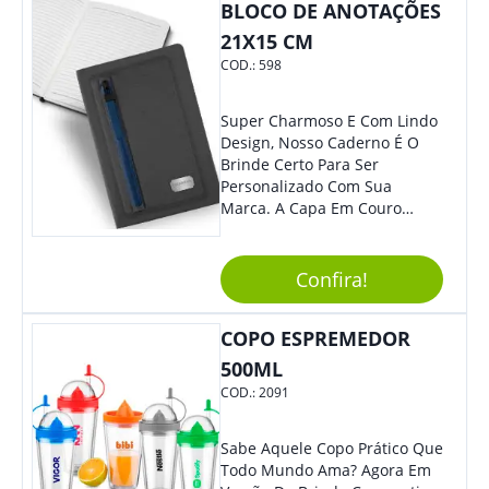
BLOCO DE ANOTAÇÕES
Sua Empresa.
21X15 CM
COD.:
598
Super Charmoso E Com Lindo
Design, Nosso Caderno É O
Brinde Certo Para Ser
Personalizado Com Sua
Marca. A Capa Em Couro
Sintético É Resistente, E O
Elástico Permite Maior
Segurança Ao Carregá-Lo.
Confira!
Ofereça A Seus Clientes E
Colaboradores, Sem Dúvidas
COPO ESPREMEDOR
Eles Irão Adorar.
500ML
COD.:
2091
Sabe Aquele Copo Prático Que
Todo Mundo Ama? Agora Em