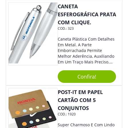
CANETA
ESFEROGRÁFICA PRATA
COM CLIQUE.
COD.:
323
Caneta Plástica Com Detalhes
Em Metal. A Parte
Emborrachada Permite
Melhor Aderência, Auxiliando
Em Um Traço Mais Preciso.
Versátil, Torna-Se Ideal Para
Todo Tipo De Evento E
Confira!
Público.
POST-IT EM PAPEL
CARTÃO COM 5
CONJUNTOS
COD.:
1920
Super Charmoso E Com Lindo