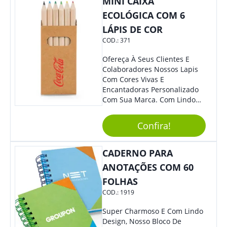
MINI CAIXA
ECOLÓGICA COM 6
LÁPIS DE COR
COD.:
371
Ofereça À Seus Clientes E
Colaboradores Nossos Lapis
Com Cores Vivas E
Encantadoras Personalizado
Com Sua Marca. Com Lindo
Design, O Brinde É Versátil
Para Diversas Ocasiões.
Confira!
Perfeito, Não É?!
CADERNO PARA
ANOTAÇÕES COM 60
FOLHAS
COD.:
1919
Super Charmoso E Com Lindo
Design, Nosso Bloco De