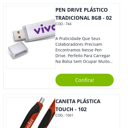
PEN DRIVE PLÁSTICO
TRADICIONAL 8GB - 02
COD.:
744
A Praticidade Que Seus
Colaboradores Precisam
Encontramos Nesse Pen
Drive. Perfeito Para Carregar
Na Bolsa Sem Ocupar Muito
Espaço E Carregar Para
Qualquer Lugar Todos Os
Arquivos Desejados. Ideal
Confira!
Para Oferecer Em Eventos E
Feiras De Exposições.
CANETA PLÁSTICA
TOUCH - 102
COD.:
1061