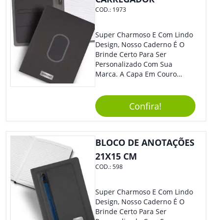
COD.:
1973
Super Charmoso E Com Lindo
Design, Nosso Caderno É O
Brinde Certo Para Ser
Personalizado Com Sua
Marca. A Capa Em Couro
Sintético É Resistente, E O
Elástico Permite Maior
Segurança Ao Carregá-Lo.
Confira!
Ofereça A Seus Clientes E
Colaboradores, Sem Dúvidas
Eles Irão Adorar.
BLOCO DE ANOTAÇÕES
21X15 CM
COD.:
598
Super Charmoso E Com Lindo
Design, Nosso Caderno É O
Brinde Certo Para Ser