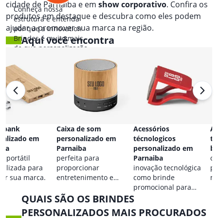
cidade de Parnaíba e em
show corporativo
. Confira os
Conheça nossa
produtos em destaque e descubra como eles podem
estrutura e entenda
ajudar a promover sua marca na região.
por que a Innovation
Brindes é muito mais
Aqui você encontra
do que personalização.
 bank
Caixa de som
Acessórios
Ac
nalizado em
personalizado em
técnologicos
ta
iba
Parnaiba
personalizado em
br
a portátil
perfeita para
Parnaiba
co
nalizada para
proporcionar
inovação tecnológica
pa
car sua marca.
entretenimento e
como brinde
ma
destacar sua marca em
promocional para
QUAIS SÃO OS BRINDES
qualquer ocasião.
eventos.
PERSONALIZADOS MAIS PROCURADOS