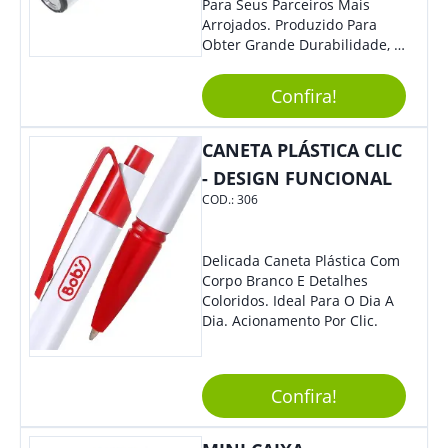
Para Seus Parceiros Mais
Arrojados. Produzido Para
Obter Grande Durabilidade, É
Uma Ótima Opção Para Levar
Sua Marca De Forma Estilosa,
Confira!
Agregando Valor Para Sua
Empresa Em Eventos.
CANETA PLÁSTICA CLIC
- DESIGN FUNCIONAL
COD.:
306
Delicada Caneta Plástica Com
Corpo Branco E Detalhes
Coloridos. Ideal Para O Dia A
Dia. Acionamento Por Clic.
Confira!