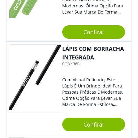
Modernas. Ótima Opção Para
Levar Sua Marca De Forma
Estilosa, Agregando Valor Para
Sua Empresa Em Eventos,
Reuniões Corporativas Ou Até
Confira!
Mesmo Para Presentear
Colaboradores.
LÁPIS COM BORRACHA
INTEGRADA
COD.:
380
Com Visual Refinado, Este
Lápis É Um Brinde Ideal Para
Pessoas Práticas E Modernas.
Ótima Opção Para Levar Sua
Marca De Forma Estilosa,
Agregando Valor Para Sua
Empresa Em Eventos,
Reuniões Corporativas Ou Até
Confira!
Mesmo Para Presentear
Colaboradores E Parceiros De