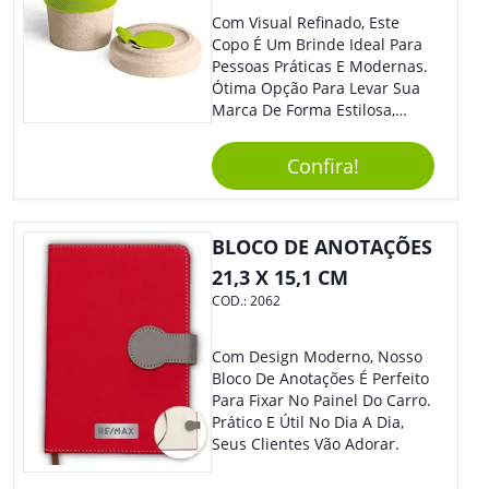
Com Visual Refinado, Este
Copo É Um Brinde Ideal Para
Pessoas Práticas E Modernas.
Ótima Opção Para Levar Sua
Marca De Forma Estilosa,
Agregando Valor Para Sua
Empresa Em Eventos,
Confira!
Reuniões Corporativas Ou Até
Mesmo Para Presentear
Colaboradores.
BLOCO DE ANOTAÇÕES
21,3 X 15,1 CM
COD.:
2062
Com Design Moderno, Nosso
Bloco De Anotações É Perfeito
Para Fixar No Painel Do Carro.
Prático E Útil No Dia A Dia,
Seus Clientes Vão Adorar.