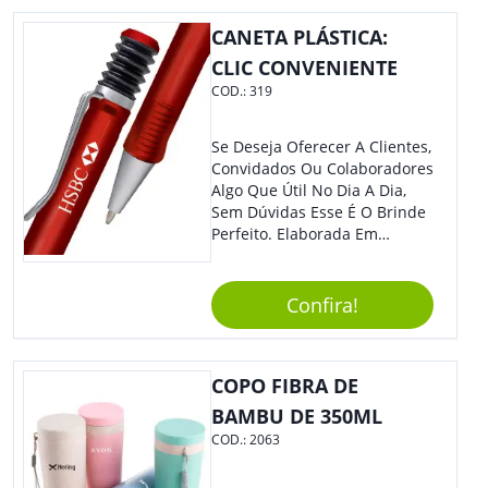
Colaboradores E Parceiros De
Sua Empresa.
CANETA PLÁSTICA:
CLIC CONVENIENTE
COD.:
319
Se Deseja Oferecer A Clientes,
Convidados Ou Colaboradores
Algo Que Útil No Dia A Dia,
Sem Dúvidas Esse É O Brinde
Perfeito. Elaborada Em
Plástico Fosco E Resistente E
Com Detalhes Em Metal, Essa
Incrível Caneta Esferográfica É
Confira!
Acionada Na Por Clic Na Parte
Superior.
COPO FIBRA DE
BAMBU DE 350ML
COD.:
2063