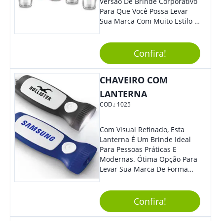
Versão De Brinde Corporativo
Para Que Você Possa Levar
Sua Marca Com Muito Estilo E
Acrescentar Ainda Mais
Praticidade À Eventos E Feiras
De Exposição.
Confira!
CHAVEIRO COM
LANTERNA
COD.:
1025
Com Visual Refinado, Esta
Lanterna É Um Brinde Ideal
Para Pessoas Práticas E
Modernas. Ótima Opção Para
Levar Sua Marca De Forma
Estilosa, Agregando Valor Para
Sua Empresa Em Eventos,
Reuniões Corporativas Ou Até
Confira!
Mesmo Para Presentear
Colaboradores E Parceiros De