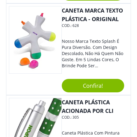
CANETA MARCA TEXTO
PLÁSTICA - ORIGINAL
COD.:
628
Nosso Marca Texto Splash É
Pura Diversão. Com Design
Descolado, Não Há Quem Não
Goste. Em 5 Lindas Cores, O
Brinde Pode Ser
Personalizado Com Sua
Marca, Demais, Não É? Não
Perca Essa Chance E Ofereça
Confira!
A Seus Clientes E
Colaboradores.
CANETA PLÁSTICA
ACIONADA POR CLI
COD.:
305
Caneta Plástica Com Pintura