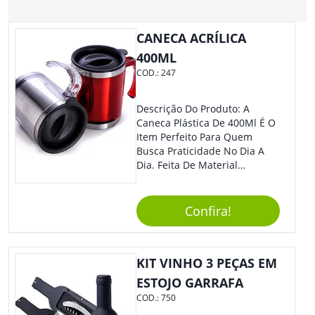
CANECA ACRÍLICA
400ML
COD.:
247
Descrição Do Produto: A
Caneca Plástica De 400Ml É O
Item Perfeito Para Quem
Busca Praticidade No Dia A
Dia. Feita De Material
Resistente E Durável, Essa
Caneca É Ideal Para Ser
Utilizada Em Casa, No
Confira!
Trabalho Ou Em Qualquer
Outra Atividade Do Seu
Cotidiano. Benefícios: -
KIT VINHO 3 PEÇAS EM
Capacidade De 400Ml, Ideal
Para Diferentes Tipos De
ESTOJO GARRAFA
Bebidas Quentes Ou Frias. -
COD.:
750
Leve E Fácil De Transportar,