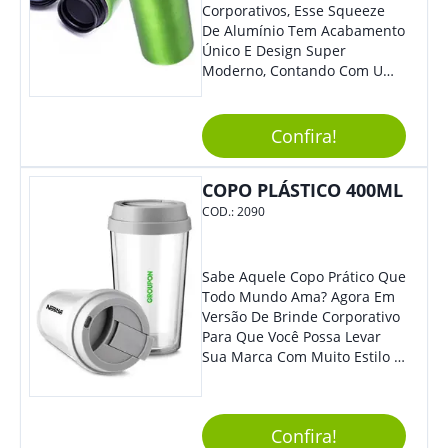
Corporativos, Esse Squeeze
De Alumínio Tem Acabamento
Único E Design Super
Moderno, Contando Com Uma
Tampa Plástica Que Não
Permite Vazamentos. Sem
Dúvidas É Um Brinde Prático
Confira!
Que Levará Sua Marca Com
Muito Estilo, Agradando À
COPO PLÁSTICO 400ML
Todos.
COD.:
2090
Sabe Aquele Copo Prático Que
Todo Mundo Ama? Agora Em
Versão De Brinde Corporativo
Para Que Você Possa Levar
Sua Marca Com Muito Estilo E
Acrescentar Ainda Mais
Praticidade À Eventos E Feiras
De Exposição.
Confira!