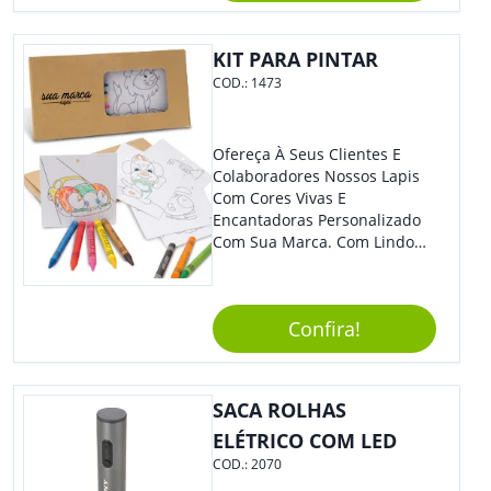
Tamanho Compacto, É
Perfeito Para Carregar Na
Bolsa Ou Na Mochila. É A
KIT PARA PINTAR
Praticidade Que Todos
COD.:
1473
Precisam Em Apenas Um
Item! Demais, Não É?!
Personalize-O Com Sua Marca
Ofereça À Seus Clientes E
E Ofereça A Seus Clientes E
Colaboradores Nossos Lapis
Colaboradores. Útil E
Com Cores Vivas E
Funcional, Com Certeza Todo
Encantadoras Personalizado
Mundo Irá Amar.
Com Sua Marca. Com Lindo
Design, O Brinde É Versátil
Para Diversas Ocasiões.
Perfeito, Não É?!
Confira!
SACA ROLHAS
ELÉTRICO COM LED
COD.:
2070