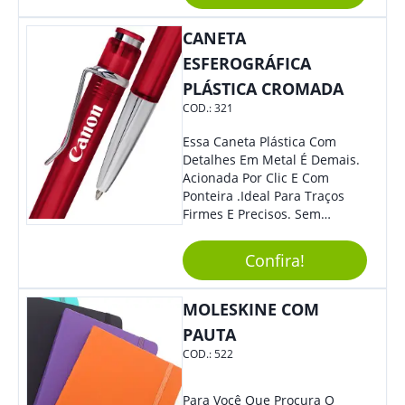
CANETA
ESFEROGRÁFICA
PLÁSTICA CROMADA
COD.:
321
Essa Caneta Plástica Com
Detalhes Em Metal É Demais.
Acionada Por Clic E Com
Ponteira .Ideal Para Traços
Firmes E Precisos. Sem
Dúvidas É Um Excelente
Brinde Para Representar Sua
Confira!
Marca.
MOLESKINE COM
PAUTA
COD.:
522
Para Você Que Procura O