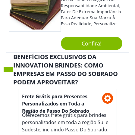
Responsabilidade Ambiental,
Fator De Extrema Importância.
Para Adequar Sua Marca À
Essa Realidade, Personalize
Nosso Incrível Bloco De
Anotações Com Post-It E
Caneta. Elaborado A Partir De
Confira!
Material Reciclado, O Brinde
Também É Prático, Tornando-
BENEFÍCIOS EXCLUSIVOS DA
Se Assim Excelente Para Uso
INNOVATION BRINDES: COMO
Cotidiano. Perfeito, Não É?!
EMPRESAS EM PASSO DO SOBRADO
PODEM APROVEITAR?
Frete Grátis para Presentes
Personalizados em Toda a
Região de Passo Do Sobrado
Oferecemos frete grátis para brindes
personalizados em toda a região Sul e
Sudeste, incluindo Passo Do Sobrado.