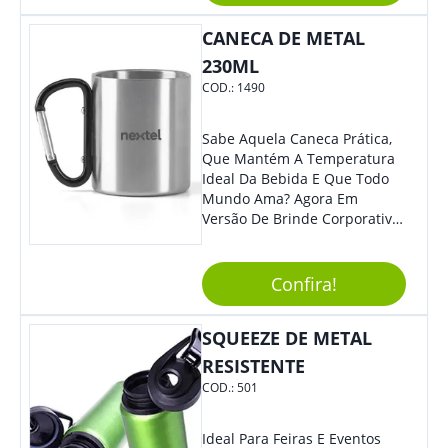
Com Mais Liberdade, É O
CANECA DE METAL
Brinde Que Seus Clientes E
Colaboradores Mais Querem!
230ML
Não Fique De Fora! Ofereça
COD.:
1490
Em Eventos, Feiras E
Congressos, E Tenha Sua
Marca Em Grande Destaque.
Sabe Aquela Caneca Prática,
Que Mantém A Temperatura
Ideal Da Bebida E Que Todo
Mundo Ama? Agora Em
Versão De Brinde Corporativo
Para Que Você Possa Levar
Sua Marca Com Muito Estilo E
Acrescentar Ainda Mais
Confira!
Praticidade À Eventos E Feiras
De Exposição.
SQUEEZE DE METAL
RESISTENTE
COD.:
501
Ideal Para Feiras E Eventos