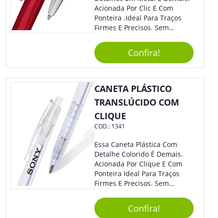
Acionada Por Clic E Com
Ponteira .Ideal Para Traços
Firmes E Precisos. Sem
Dúvidas É Um Excelente
Brinde Para Representar Sua
Confira!
Marca.
CANETA PLÁSTICO
TRANSLÚCIDO COM
CLIQUE
COD.:
1341
Essa Caneta Plástica Com
Detalhe Colorido É Demais.
Acionada Por Clique E Com
Ponteira Ideal Para Traços
Firmes E Precisos. Sem
Dúvidas É Um Excelente
Brinde Para Representar Sua
Confira!
Marca. Dimensões: 1.6 Cm X