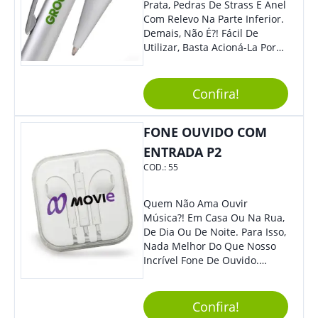
Prata, Pedras De Strass E Anel
Com Relevo Na Parte Inferior.
Demais, Não É?! Fácil De
Utilizar, Basta Acioná-La Por
Clic.
Confira!
FONE OUVIDO COM
ENTRADA P2
COD.:
55
Quem Não Ama Ouvir
Música?! Em Casa Ou Na Rua,
De Dia Ou De Noite. Para Isso,
Nada Melhor Do Que Nosso
Incrível Fone De Ouvido.
Super Confortável, Com Som
De Excelente Qualidade, E
Contando Com Tamanho De
Confira!
Fio Ideal Para Se Movimentar