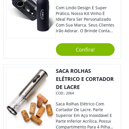
Podendo Ser Levada Para
Qualquer Lugar. - Material
Com Lindo Design E Super
Plástico De Alta Qualidade,
Prático, Nosso Kit Vinho É
Resistente A Quedas E Não
Ideal Para Ser Personalizado
Quebra Com Facilidade. Usos
Com Sua Marca. Seus Clientes
Sugeridos: - Perfeita Para
Irão Adorar. O Brinde Conta
Tomar Café, Chá, Sucos Ou
Com 3 Peças Em Um Lindo
Água. - Ideal Para Levar Ao
Estojo Emborrachado. Demais,
Escritório, Para Viagens Ou
Não É?!
Confira!
Para O Parque. - Pode Ser
Utilizada Em Eventos Ao Ar
Livre, Como Piqueniques E
SACA ROLHAS
Acampamentos. Adquira Já A
Sua Caneca Plástica De 400Ml
ELÉTRICO E CORTADOR
E Tenha Sempre Uma Opção
DE LACRE
Prática E Funcional Para Suas
COD.:
2064
Bebidas Favoritas!
Saca Rolhas Elétrico Com
Cortador De Lacre. Parte
Superior Em Aço Inoxidável E
Parte Inferior Acrílica, Possui
Compartimento Para 4 Pilhas