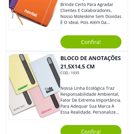
Brinde Certo Para Agradar
Clientes E Colaboradores,
Nosso Moleskine Sem Dúvidas
É O Ideal, Pois Além Da
Praticidade, Pode Ser
Utilizado Em Diversos
Momentos Do Dia.
Confira!
Personalize-O Com Sua Marca
E Tenha Ainda Mais Destaque
BLOCO DE ANOTAÇÕES
Em Feiras De Exposições E
Eventos Corporativos.
21,5X14,5 CM
COD.:
1935
Nossa Linha Ecológica Traz
Responsabilidade Ambiental,
Fator De Extrema Importância.
Para Adequar Sua Marca À
Essa Realidade, Personalize
Nosso Incrível Bloco De
Anotações Com Post-It E
Caneta. Elaborado A Partir De
Confira!