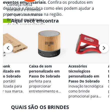
eventos empresariais
. Confira os produtos em
Conheça nossa
destaque e descubra como eles podem ajudar a
estrutura e entenda
promover sua marca na região.
por que a Innovation
Brindes é muito mais
Aqui você encontra
do que personalização.
 bank
Caixa de som
Acessórios
Ac
nalizado em
personalizado em
técnologicos
ta
 Do Sobrado
Passo Do Sobrado
personalizado em
br
a portátil
perfeita para
Passo Do Sobrado
S
nalizada para
proporcionar
inovação tecnológica
co
car sua marca.
entretenimento e
como brinde
pa
destacar sua marca em
promocional para
ma
qualquer ocasião.
eventos.
QUAIS SÃO OS BRINDES