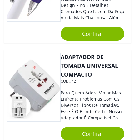
Design Fino E Detalhes
Cromados Que Fazem Da Peça
Ainda Mais Charmosa. Além
Disso, É Super Prática Pois
Seu Acionamento É Por Giro.
Confira!
Perfeita Para Diversas
Ocasiões Do Dia A Dia.
ADAPTADOR DE
TOMADA UNIVERSAL
COMPACTO
COD.:
42
Para Quem Adora Viajar Mas
Enfrenta Problemas Com Os
Diversos Tipos De Tomadas,
Esse É O Brinde Certo. Nosso
Adaptador É Compatível Com
Mais De 150 Padrões De
Diferentes Países E Com
Confira!
Todas As Tensões. Em