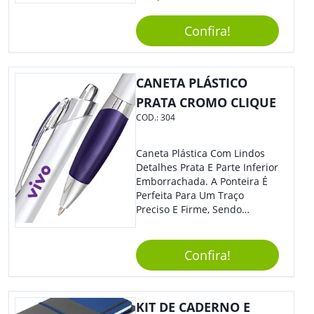
Aa Na Parte Superior (Não
Acompanha Pilhas) – Contém
Confira!
Desenho Indicativo De
Abertura E Fechamento Da
Tampa; Botões Para Extração
E Remoção De Rolhas E Parte
CANETA PLÁSTICO
Inferior Com Anel Cortador De
PRATA CROMO CLIQUE
Lacre (Removível).
COD.:
304
Caneta Plástica Com Lindos
Detalhes Prata E Parte Inferior
Emborrachada. A Ponteira É
Perfeita Para Um Traço
Preciso E Firme, Sendo
Acionada Por Clique.
Tradicional Porém Com
Design Minimalista Que Faz
Confira!
Toda Diferença.
KIT DE CADERNO E