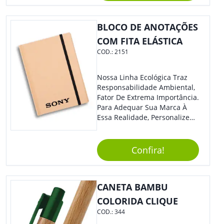
14 Cm X 1.6 Cm
BLOCO DE ANOTAÇÕES
COM FITA ELÁSTICA
COD.:
2151
Nossa Linha Ecológica Traz
Responsabilidade Ambiental,
Fator De Extrema Importância.
Para Adequar Sua Marca À
Essa Realidade, Personalize
Nosso Incrível Bloco De
Anotações Com Post-It E
Caneta. Elaborado A Partir De
Confira!
Material Reciclado, O Brinde
Também É Prático, Tornando-
Se Assim Excelente Para Uso
CANETA BAMBU
Cotidiano. Perfeito, Não É?!
COLORIDA CLIQUE
COD.:
344