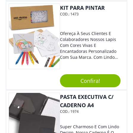
Também É Prático, Tornando-
KIT PARA PINTAR
Se Assim Excelente Para Uso
Cotidiano. Perfeito, Não É?!
COD.:
1473
Ofereça À Seus Clientes E
Colaboradores Nossos Lapis
Com Cores Vivas E
Encantadoras Personalizado
Com Sua Marca. Com Lindo
Design, O Brinde É Versátil
Para Diversas Ocasiões.
Perfeito, Não É?!
Confira!
PASTA EXECUTIVA C/
CADERNO A4
COD.:
1974
Super Charmoso E Com Lindo
Design, Nosso Caderno É O