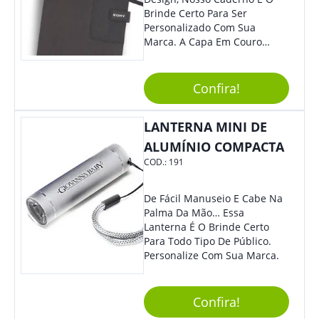
Brinde Certo Para Ser
Personalizado Com Sua
Marca. A Capa Em Couro
Sintético É Resistente, E O
Elástico Permite Maior
Segurança Ao Carregá-Lo.
Confira!
Ofereça A Seus Clientes E
Colaboradores, Sem Dúvidas
LANTERNA MINI DE
Eles Irão Adorar.
ALUMÍNIO COMPACTA
COD.:
191
De Fácil Manuseio E Cabe Na
Palma Da Mão… Essa
Lanterna É O Brinde Certo
Para Todo Tipo De Público.
Personalize Com Sua Marca.
Confira!