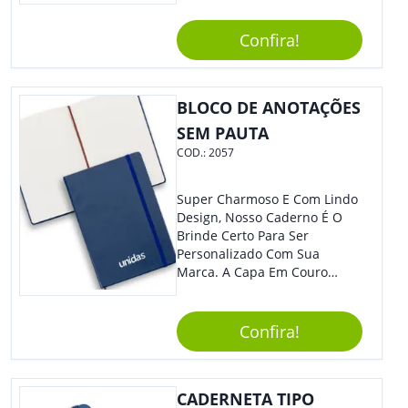
Empresa Em Eventos,
Reuniões Corporativas Ou Até
Confira!
Mesmo Para Presentear
Colaboradores.
BLOCO DE ANOTAÇÕES
SEM PAUTA
COD.:
2057
Super Charmoso E Com Lindo
Design, Nosso Caderno É O
Brinde Certo Para Ser
Personalizado Com Sua
Marca. A Capa Em Couro
Sintético É Resistente, E O
Elástico Permite Maior
Segurança Ao Carregá-Lo.
Confira!
Ofereça A Seus Clientes E
Colaboradores, Sem Dúvidas
Eles Irão Adorar.
CADERNETA TIPO