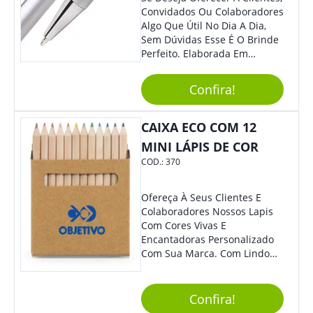
Convidados Ou Colaboradores
Algo Que Útil No Dia A Dia,
Sem Dúvidas Esse É O Brinde
Perfeito. Elaborada Em
Plástico Fosco E Resistente E
Com Detalhes Em Metal, Essa
Confira!
Incrível Caneta Esferográfica É
Acionada Na Por Clic Na Parte
Superior.
CAIXA ECO COM 12
MINI LÁPIS DE COR
COD.:
370
Ofereça À Seus Clientes E
Colaboradores Nossos Lapis
Com Cores Vivas E
Encantadoras Personalizado
Com Sua Marca. Com Lindo
Design, O Brinde É Versátil
Para Diversas Ocasiões.
Perfeito, Não É?!
Confira!