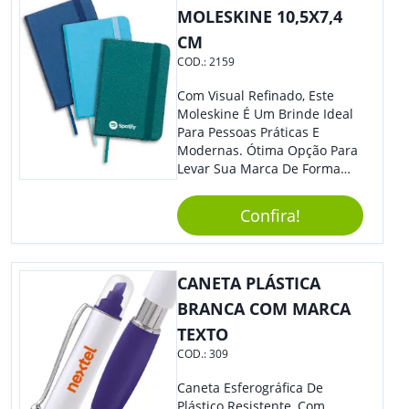
MOLESKINE 10,5X7,4
CM
COD.:
2159
Com Visual Refinado, Este
Moleskine É Um Brinde Ideal
Para Pessoas Práticas E
Modernas. Ótima Opção Para
Levar Sua Marca De Forma
Estilosa, Agregando Valor Para
Sua Empresa Em Eventos,
Confira!
Reuniões Corporativas Ou Até
Mesmo Para Presentear
Colaboradores E Parceiros De
Sua Empresa.
CANETA PLÁSTICA
BRANCA COM MARCA
TEXTO
COD.:
309
Caneta Esferográfica De
Plástico Resistente, Com