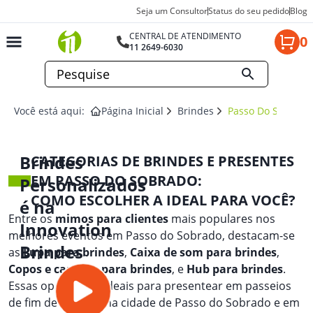
Seja um Consultor
Status do seu pedido
Blog
CENTRAL DE ATENDIMENTO
0
11 2649-6030
Você está aqui:
Página Inicial
Brindes
Passo Do Sobrado
Brindes
CATEGORIAS DE BRINDES E PRESENTES
EM PASSO DO SOBRADO:
Personalizados
COMO ESCOLHER A IDEAL PARA VOCÊ?
é na
Entre os
mimos para clientes
mais populares nos
Innovation
melhores eventos em Passo do Sobrado, destacam-se
Brindes
as
Lupa para brindes
,
Caixa de som para brindes
,
Copos e canecas para brindes
, e
Hub para brindes
.
Essas opções são ideais para presentear em passeios
de fim de semana na cidade de Passo do Sobrado e em