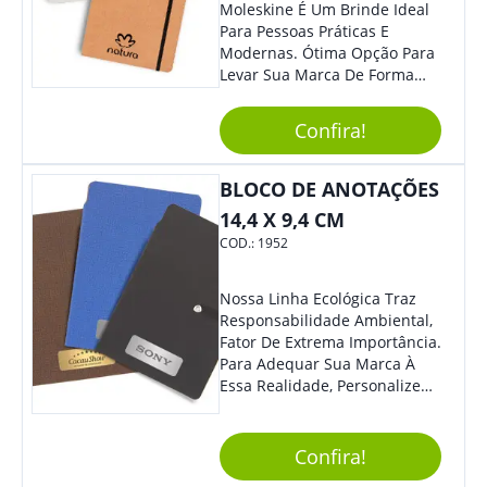
Moleskine É Um Brinde Ideal
Para Pessoas Práticas E
Modernas. Ótima Opção Para
Levar Sua Marca De Forma
Estilosa, Agregando Valor Para
Sua Empresa Em Eventos,
Confira!
Reuniões Corporativas Ou Até
Mesmo Para Presentear
Colaboradores E Parceiros De
BLOCO DE ANOTAÇÕES
Sua Empresa.
14,4 X 9,4 CM
COD.:
1952
Nossa Linha Ecológica Traz
Responsabilidade Ambiental,
Fator De Extrema Importância.
Para Adequar Sua Marca À
Essa Realidade, Personalize
Nosso Incrível Bloco De
Anotações Com Post-It E
Caneta. Elaborado A Partir De
Confira!
Material Reciclado, O Brinde