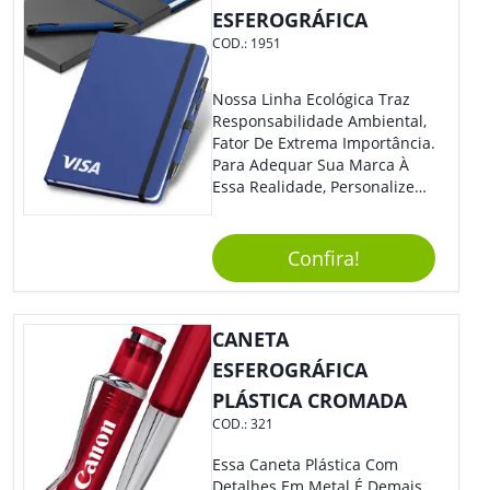
ESFEROGRÁFICA
COD.:
1951
Nossa Linha Ecológica Traz
Responsabilidade Ambiental,
Fator De Extrema Importância.
Para Adequar Sua Marca À
Essa Realidade, Personalize
Nosso Incrível Bloco De
Anotações Com Post-It E
Caneta. Elaborado A Partir De
Confira!
Material Reciclado, O Brinde
Também É Prático, Tornando-
Se Assim Excelente Para Uso
CANETA
Cotidiano. Perfeito, Não É?!
ESFEROGRÁFICA
PLÁSTICA CROMADA
COD.:
321
Essa Caneta Plástica Com
Detalhes Em Metal É Demais.