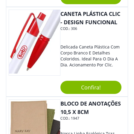
Material Reciclado, O Brinde
Também É Prático, Tornando-
CANETA PLÁSTICA CLIC
Se Assim Excelente Para Uso
Cotidiano. Perfeito, Não É?!
- DESIGN FUNCIONAL
COD.:
306
Delicada Caneta Plástica Com
Corpo Branco E Detalhes
Coloridos. Ideal Para O Dia A
Dia. Acionamento Por Clic.
Confira!
BLOCO DE ANOTAÇÕES
10,5 X 8CM
COD.:
1947
Nossa Linha Ecológica Traz