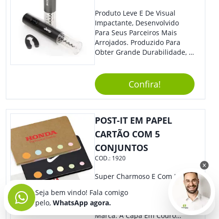
Produto Leve E De Visual
Impactante, Desenvolvido
Para Seus Parceiros Mais
Arrojados. Produzido Para
Obter Grande Durabilidade, É
Uma Ótima Opção Para Levar
Sua Marca De Forma Estilosa,
Agregando Valor Para Sua
Confira!
Empresa Em Eventos.
POST-IT EM PAPEL
CARTÃO COM 5
CONJUNTOS
COD.:
1920
Super Charmoso E Com Lindo
Design, Nosso Caderno É O
Seja bem vindo! Fala comigo
Brinde Certo Para Ser
pelo,
WhatsApp agora.
Personalizado Com Sua
Marca. A Capa Em Couro