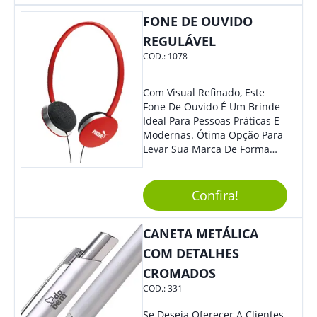
FONE DE OUVIDO
REGULÁVEL
COD.:
1078
Com Visual Refinado, Este
Fone De Ouvido É Um Brinde
Ideal Para Pessoas Práticas E
Modernas. Ótima Opção Para
Levar Sua Marca De Forma
Estilosa, Agregando Valor Para
Sua Empresa Em Eventos,
Reuniões Corporativas Ou Até
Confira!
Mesmo Para Presentear
Colaboradores E Parceiros De
CANETA METÁLICA
Sua Empresa.
COM DETALHES
CROMADOS
COD.:
331
Se Deseja Oferecer A Clientes,