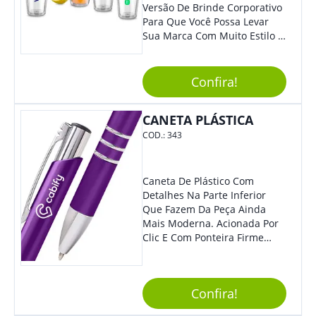
Versão De Brinde Corporativo
Para Que Você Possa Levar
Sua Marca Com Muito Estilo E
Acrescentar Ainda Mais
Praticidade À Eventos E Feiras
De Exposição.
Confira!
CANETA PLÁSTICA
COD.:
343
Caneta De Plástico Com
Detalhes Na Parte Inferior
Que Fazem Da Peça Ainda
Mais Moderna. Acionada Por
Clic E Com Ponteira Firme
Para Traços Precisos.
Confira!