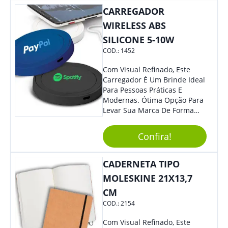
CARREGADOR
WIRELESS ABS
SILICONE 5-10W
COD.:
1452
Com Visual Refinado, Este
Carregador É Um Brinde Ideal
Para Pessoas Práticas E
Modernas. Ótima Opção Para
Levar Sua Marca De Forma
Estilosa, Agregando Valor Para
Sua Empresa Em Eventos,
Confira!
Reuniões Corporativas Ou Até
Mesmo Para Presentear
Colaboradores E Parceiros De
CADERNETA TIPO
Sua Empresa.
MOLESKINE 21X13,7
CM
COD.:
2154
Com Visual Refinado, Este