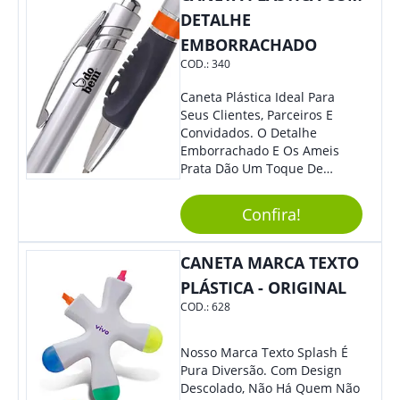
DETALHE
EMBORRACHADO
COD.:
340
Caneta Plástica Ideal Para
Seus Clientes, Parceiros E
Convidados. O Detalhe
Emborrachado E Os Ameis
Prata Dão Um Toque De
Modernidade À Peça.
Acionamento Por Clique.
Confira!
CANETA MARCA TEXTO
PLÁSTICA - ORIGINAL
COD.:
628
Nosso Marca Texto Splash É
Pura Diversão. Com Design
Descolado, Não Há Quem Não