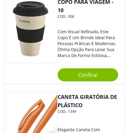
COPO PARA VIAGEM -
10
COD.:
308
Com Visual Refinado, Este
Copo É Um Brinde Ideal Para
Pessoas Práticas E Modernas.
Ótima Opção Para Levar Sua
Marca De Forma Estilosa,
Agregando Valor Para Sua
Empresa Em Eventos,
Reuniões Corporativas Ou Até
Confira!
Mesmo Para Presentear
Colaboradores.
CANETA GIRATÓRIA DE
PLÁSTICO
COD.:
1349
Elegante Caneta Com