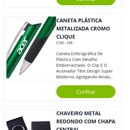
Material Reciclado, O Brinde
Também É Prático, Tornando-
Se Assim Excelente Para Uso
CANETA PLÁSTICA
Cotidiano. Perfeito, Não É?!
METALIZADA CROMO
CLIQUE
COD.:
338
Caneta Esferográfica De
Plástico Com Detalhe
Emborrachado. O Clip E O
Acionador Têm Design Super
Moderno, Agregando Ainda
Mais Destaque Para Sua
Marca.
Confira!
CHAVEIRO METAL
REDONDO COM CHAPA
CENTRAL