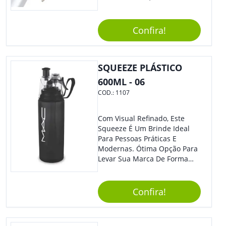
Acionada Por Clique.
Tradicional Porém Com
Design Minimalista Que Faz
Confira!
Toda Diferença.
SQUEEZE PLÁSTICO
600ML - 06
COD.:
1107
Com Visual Refinado, Este
Squeeze É Um Brinde Ideal
Para Pessoas Práticas E
Modernas. Ótima Opção Para
Levar Sua Marca De Forma
Estilosa, Agregando Valor Para
Sua Empresa Em Eventos,
Reuniões Corporativas Ou Até
Confira!
Mesmo Para Presentear
Colaboradores E Parceiros De
Sua Empresa.