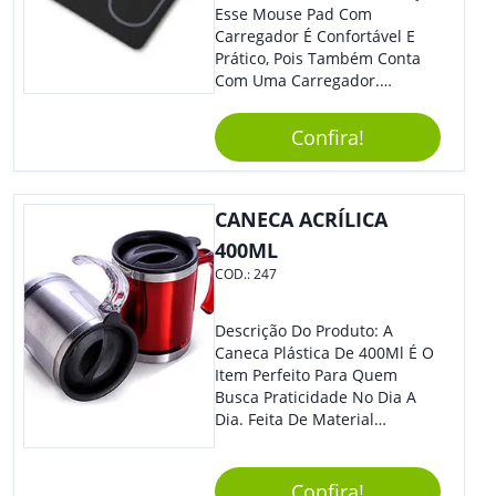
Esse Mouse Pad Com
Carregador É Confortável E
Prático, Pois Também Conta
Com Uma Carregador.
Demais, Não É?! O Material É
Resistente, Com A Qualidade
Confira!
Que Os Colaboradores
Buscam, E O Design É
Moderno, Destacando Ainda
Mais Sua Marca.
CANECA ACRÍLICA
400ML
COD.:
247
Descrição Do Produto: A
Caneca Plástica De 400Ml É O
Item Perfeito Para Quem
Busca Praticidade No Dia A
Dia. Feita De Material
Resistente E Durável, Essa
Caneca É Ideal Para Ser
Utilizada Em Casa, No
Confira!