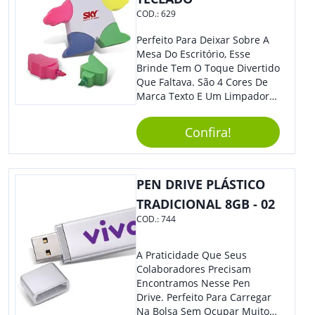
Prática E Funcional Para Suas
COD.:
629
Bebidas Favoritas!
Perfeito Para Deixar Sobre A
Mesa Do Escritório, Esse
Brinde Tem O Toque Divertido
Que Faltava. São 4 Cores De
Marca Texto E Um Limpador
De Teclado Em Formato De
Boneco. Demais, Não É?
Confira!
Personalize Com Sua Marca.
Super Criativo, Seus Clientes E
Colaboradores Irão Adorar.
PEN DRIVE PLÁSTICO
TRADICIONAL 8GB - 02
COD.:
744
A Praticidade Que Seus
Colaboradores Precisam
Encontramos Nesse Pen
Drive. Perfeito Para Carregar
Na Bolsa Sem Ocupar Muito