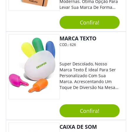
Modernas. Ótima Opção Para
Levar Sua Marca De Forma
Estilosa, Agregando Valor Para
Sua Empresa Em Eventos,
Confira!
Reuniões Corporativas Ou Até
Mesmo Para Presentear
Colaboradores E Parceiros De
MARCA TEXTO
Sua Empresa.
COD.:
626
Super Descolado, Nosso
Marca Texto É Ideal Para Ser
Personalizado Com Sua
Marca. Acrescentando Um
Toque De Diversão Na Mesa
Do Escritório Ou De Estudo, O
Brinde Agradará Todos Os
Clientes E Colaboradores. O
Confira!
Grande Destaque De Eventos
E Feiras De Negócio
Certamente Será De Sua
CAIXA DE SOM
Empresa.