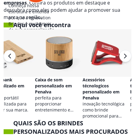
empresas
. Confira os produtos em destaque e
Conheça nossa
descubra como eles podem ajudar a promover sua
estrutura e entenda
marca na região.
por que a Innovation
Brindes é muito mais
Aqui você encontra
do que personalização.
 bank
Caixa de som
Acessórios
Ac
nalizado em
personalizado em
técnologicos
ta
va
Penalva
personalizado em
br
a portátil
perfeita para
Penalva
co
nalizada para
proporcionar
inovação tecnológica
pa
car sua marca.
entretenimento e
como brinde
ma
destacar sua marca em
promocional para
QUAIS SÃO OS BRINDES
qualquer ocasião.
eventos.
PERSONALIZADOS MAIS PROCURADOS