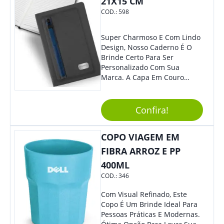
21X15 CM
COD.:
598
Super Charmoso E Com Lindo
Design, Nosso Caderno É O
Brinde Certo Para Ser
Personalizado Com Sua
Marca. A Capa Em Couro
Sintético É Resistente, E O
Elástico Permite Maior
Segurança Ao Carregá-Lo.
Confira!
Ofereça A Seus Clientes E
Colaboradores, Sem Dúvidas
COPO VIAGEM EM
Eles Irão Adorar.
FIBRA ARROZ E PP
400ML
COD.:
346
Com Visual Refinado, Este
Copo É Um Brinde Ideal Para
Pessoas Práticas E Modernas.