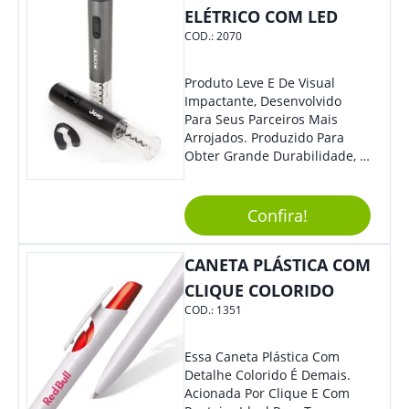
ELÉTRICO COM LED
COD.:
2070
Produto Leve E De Visual
Impactante, Desenvolvido
Para Seus Parceiros Mais
Arrojados. Produzido Para
Obter Grande Durabilidade, É
Uma Ótima Opção Para Levar
Sua Marca De Forma Estilosa,
Agregando Valor Para Sua
Confira!
Empresa Em Eventos.
CANETA PLÁSTICA COM
CLIQUE COLORIDO
COD.:
1351
Essa Caneta Plástica Com
Detalhe Colorido É Demais.
Acionada Por Clique E Com