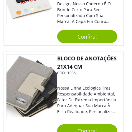
Design, Nosso Caderno É O
Brinde Certo Para Ser
Personalizado Com Sua
Marca. A Capa Em Couro
Sintético É Resistente, E O
Elástico Permite Maior
Confira!
Segurança Ao Carregá-Lo.
Ofereça A Seus Clientes E
Colaboradores, Sem Dúvidas
Eles Irão Adorar.
BLOCO DE ANOTAÇÕES
21X14 CM
COD.:
1936
Nossa Linha Ecológica Traz
Responsabilidade Ambiental,
Fator De Extrema Importância.
Para Adequar Sua Marca À
Essa Realidade, Personalize
Nosso Incrível Bloco De
Anotações Com Post-It E
Caneta. Elaborado A Partir De
Confira!