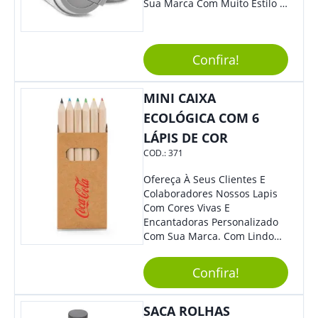
Sua Marca Com Muito Estilo E
Acrescentar Ainda Mais
Praticidade À Eventos E Feiras
De Exposição.
Confira!
MINI CAIXA
ECOLÓGICA COM 6
LÁPIS DE COR
COD.:
371
Ofereça À Seus Clientes E
Colaboradores Nossos Lapis
Com Cores Vivas E
Encantadoras Personalizado
Com Sua Marca. Com Lindo
Design, O Brinde É Versátil
Para Diversas Ocasiões.
Confira!
Perfeito, Não É?!
SACA ROLHAS