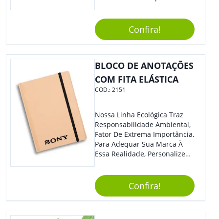
Espaço E Carregar Para
Qualquer Lugar Todos Os
Arquivos Desejados. Ideal
Confira!
Para Oferecer Em Eventos E
Feiras De Exposições.
BLOCO DE ANOTAÇÕES
COM FITA ELÁSTICA
COD.:
2151
Nossa Linha Ecológica Traz
Responsabilidade Ambiental,
Fator De Extrema Importância.
Para Adequar Sua Marca À
Essa Realidade, Personalize
Nosso Incrível Bloco De
Anotações Com Post-It E
Caneta. Elaborado A Partir De
Confira!
Material Reciclado, O Brinde
Também É Prático, Tornando-
Se Assim Excelente Para Uso