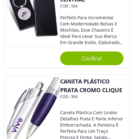
COD.:
564
Perfeito Para Incrementar
Com Modernidade Bolsas E
Mochilas, Esse Chaveiro É
Ideal Para Levar Sua Marca
Em Grande Estilo. Elaborado A
Partir De Material Resistente,
O Brinde Se Adequa A
Confira!
Diversos Públicos. Não Perca
A Chance De Elevar A
Visibilidade De Sua Empresa!
CANETA PLÁSTICO
PRATA CROMO CLIQUE
COD.:
304
Caneta Plástica Com Lindos
Detalhes Prata E Parte Inferior
Emborrachada. A Ponteira É
Perfeita Para Um Traço
Preciso E Firme, Sendo