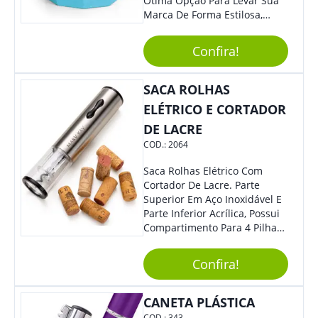
Ótima Opção Para Levar Sua
Marca De Forma Estilosa,
Agregando Valor Para Sua
Empresa Em Eventos,
Confira!
Reuniões Corporativas Ou Até
Mesmo Para Presentear
Colaboradores.
SACA ROLHAS
ELÉTRICO E CORTADOR
DE LACRE
COD.:
2064
Saca Rolhas Elétrico Com
Cortador De Lacre. Parte
Superior Em Aço Inoxidável E
Parte Inferior Acrílica, Possui
Compartimento Para 4 Pilhas
Aa Na Parte Superior (Não
Acompanha Pilhas) – Contém
Confira!
Desenho Indicativo De
Abertura E Fechamento Da
Tampa; Botões Para Extração
CANETA PLÁSTICA
E Remoção De Rolhas E Parte
COD.:
343