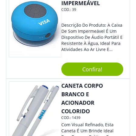
IMPERMEÁVEL
COD.:
39
Descrição Do Produto: A Caixa
De Som Impermeável É Um
Dispositivo De Áudio Portátil E
Resistente À Água, Ideal Para
Atividades Ao Ar Livre E
Ambientes Úmidos. Com
Design Compacto E Durável,
Essa Caixa De Som Reproduz
Confira!
Um Som Claro E Potente,
Proporcionando Uma
CANETA CORPO
Experiência Musical De Alta
Qualidade Em Qualquer
BRANCO E
Lugar. Benefícios: Além De
ACIONADOR
Ser Resistente À Água, A Caixa
De Som Impermeável É Fácil
COLORIDO
De Transportar, Possui Bateria
COD.:
1439
De Longa Duração E Conexão
Com Visual Refinado, Esta
Bluetooth, Permitindo Que
Caneta É Um Brinde Ideal
Você Conecte Seu Dispositivo