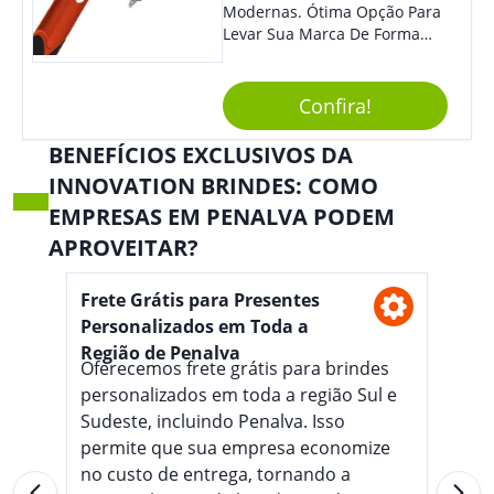
Modernas. Ótima Opção Para
Levar Sua Marca De Forma
Estilosa, Agregando Valor Para
Sua Empresa Em Eventos,
Reuniões Corporativas Ou Até
Confira!
Mesmo Para Presentear
Colaboradores E Parceiros De
BENEFÍCIOS EXCLUSIVOS DA
Sua Empresa.
INNOVATION BRINDES: COMO
EMPRESAS EM PENALVA PODEM
APROVEITAR?
Frete Grátis para Presentes
Personalizados em Toda a
Região de Penalva
Oferecemos frete grátis para brindes
personalizados em toda a região Sul e
Sudeste, incluindo Penalva. Isso
permite que sua empresa economize
no custo de entrega, tornando a