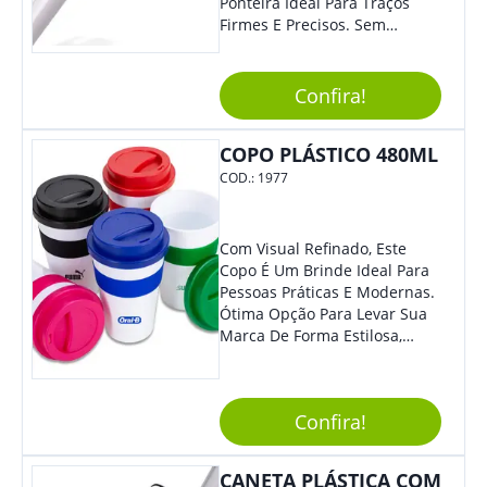
Ponteira Ideal Para Traços
Firmes E Precisos. Sem
Dúvidas É Um Excelente
Brinde Para Representar Sua
Marca. Dimensões: 1.6 Cm X
Confira!
13.7 Cm X 1.6 Cm
COPO PLÁSTICO 480ML
COD.:
1977
Com Visual Refinado, Este
Copo É Um Brinde Ideal Para
Pessoas Práticas E Modernas.
Ótima Opção Para Levar Sua
Marca De Forma Estilosa,
Agregando Valor Para Sua
Empresa Em Eventos,
Reuniões Corporativas Ou Até
Confira!
Mesmo Para Presentear
Colaboradores.
CANETA PLÁSTICA COM