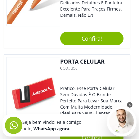
Delicados Detalhes E Ponteira
Excelente Para Traços Firmes.
Demais, Não É?!
Confira!
PORTA CELULAR
COD.:
358
Prático, Esse Porta-Celular
Sem Dúvidas É O Brinde
Perfeito Para Levar Sua Marca
Com Muita Modernidade.
Ideal Para Seus Clientes Que
Adoram Praticidade No Dia A
Seja bem vindo! Fala comigo
Dia. Com Design Tradicional,
pelo,
WhatsApp agora.
Sua Empresa Terá O Grande
Confira!
Destaque Merecido.