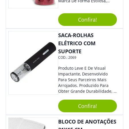
Marca De Forma Estilosa,
Agregando Valor Para Sua
Empresa Em Eventos,
Reuniões Corporativas Ou Até
Confira!
Mesmo Para Presentear
Colaboradores.
SACA-ROLHAS
ELÉTRICO COM
SUPORTE
COD.:
2069
Produto Leve E De Visual
Impactante, Desenvolvido
Para Seus Parceiros Mais
Arrojados. Produzido Para
Obter Grande Durabilidade, É
Uma Ótima Opção Para Levar
Sua Marca De Forma Estilosa,
Confira!
Agregando Valor Para Sua
Empresa Em Eventos.
BLOCO DE ANOTAÇÕES