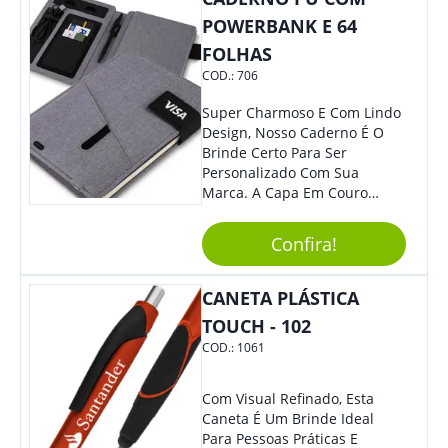
POWERBANK E 64
FOLHAS
COD.:
706
Super Charmoso E Com Lindo
Design, Nosso Caderno É O
Brinde Certo Para Ser
Personalizado Com Sua
Marca. A Capa Em Couro
Sintético É Resistente, E O
Elástico Permite Maior
Confira!
Segurança Ao Carregá-Lo.
Ofereça A Seus Clientes E
Colaboradores, Sem Dúvidas
CANETA PLÁSTICA
Eles Irão Adorar.
TOUCH - 102
COD.:
1061
Com Visual Refinado, Esta
Caneta É Um Brinde Ideal
Para Pessoas Práticas E