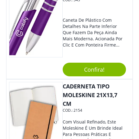
Inferior Com Anel Cortador De
Lacre (Removível).
Caneta De Plástico Com
Detalhes Na Parte Inferior
Que Fazem Da Peça Ainda
Mais Moderna. Acionada Por
Clic E Com Ponteira Firme
Para Traços Precisos.
Confira!
CADERNETA TIPO
MOLESKINE 21X13,7
CM
COD.:
2154
Com Visual Refinado, Este
Moleskine É Um Brinde Ideal
Para Pessoas Práticas E