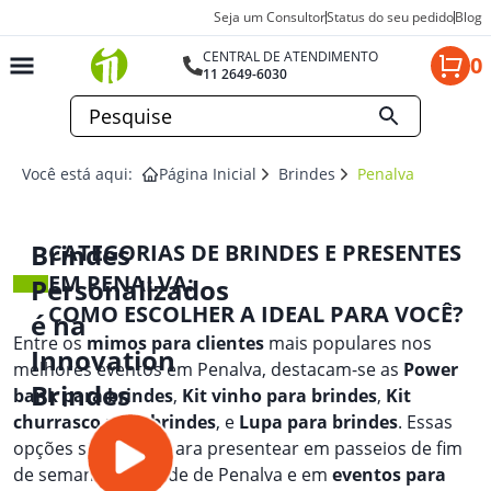
Seja um Consultor
Status do seu pedido
Blog
CENTRAL DE ATENDIMENTO
0
11 2649-6030
Você está aqui:
Página Inicial
Brindes
Penalva
Brindes
CATEGORIAS DE BRINDES E PRESENTES
EM PENALVA:
Personalizados
COMO ESCOLHER A IDEAL PARA VOCÊ?
é na
Entre os
mimos para clientes
mais populares nos
Innovation
melhores eventos em Penalva, destacam-se as
Power
Brindes
bank para brindes
,
Kit vinho para brindes
,
Kit
churrasco para brindes
, e
Lupa para brindes
. Essas
opções são ideais para presentear em passeios de fim
de semana na cidade de Penalva e em
eventos para