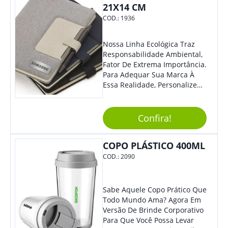
Água.
21X14 CM
COD.:
1936
Nossa Linha Ecológica Traz
Responsabilidade Ambiental,
Fator De Extrema Importância.
Para Adequar Sua Marca À
Essa Realidade, Personalize
Nosso Incrível Bloco De
Anotações Com Post-It E
Caneta. Elaborado A Partir De
Confira!
Material Reciclado, O Brinde
Também É Prático, Tornando-
COPO PLÁSTICO 400ML
Se Assim Excelente Para Uso
Cotidiano. Perfeito, Não É?!
COD.:
2090
Sabe Aquele Copo Prático Que
Todo Mundo Ama? Agora Em
Versão De Brinde Corporativo
Para Que Você Possa Levar