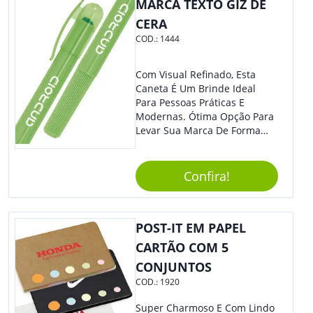
MARCA TEXTO GIZ DE
Cotidiano. Perfeito, Não É?!
CERA
COD.:
1444
Com Visual Refinado, Esta
Caneta É Um Brinde Ideal
Para Pessoas Práticas E
Modernas. Ótima Opção Para
Levar Sua Marca De Forma
Estilosa, Agregando Valor Para
Sua Empresa Em Eventos,
Reuniões Corporativas Ou Até
Confira!
Mesmo Para Presentear
Colaboradores.
POST-IT EM PAPEL
CARTÃO COM 5
CONJUNTOS
COD.:
1920
Super Charmoso E Com Lindo