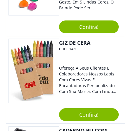
Goste. Em 5 Lindas Cores, O
Brinde Pode Ser
Personalizado Com Sua
Marca, Demais, Não É? Não
Perca Essa Chance E Ofereça
Confira!
A Seus Clientes E
Colaboradores.
GIZ DE CERA
COD.:
1450
Ofereça À Seus Clientes E
Colaboradores Nossos Lapis
Com Cores Vivas E
Encantadoras Personalizado
Com Sua Marca. Com Lindo
Design, O Brinde É Versátil
Para Diversas Ocasiões.
Perfeito, Não É?!
Confira!
CADERNO PU COM