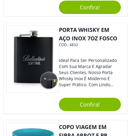
Confira!
PORTA WHISKY EM
AÇO INOX 7OZ FOSCO
COD.:
4832
Ideal Para Ser Personalizado
Com Sua Marca E Agradar
Seus Clientes, Nosso Porta
Whisky Inox É Moderno E
Super Prático. Com Lindo
Design, O Brinde Será O
Grande Diferencial Em
Eventos E Feiras Corporativas.
Confira!
COPO VIAGEM EM
FIBRA ARROZ E PP