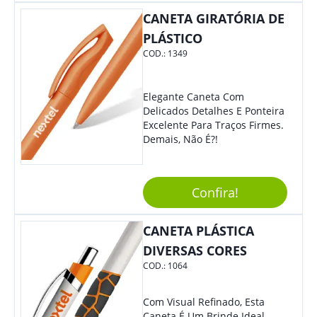
Colaboradores E Parceiros De
CANETA GIRATÓRIA DE
Sua Empresa.
PLÁSTICO
COD.:
1349
Elegante Caneta Com
Delicados Detalhes E Ponteira
Excelente Para Traços Firmes.
Demais, Não É?!
Confira!
CANETA PLÁSTICA
DIVERSAS CORES
COD.:
1064
Com Visual Refinado, Esta
Caneta É Um Brinde Ideal