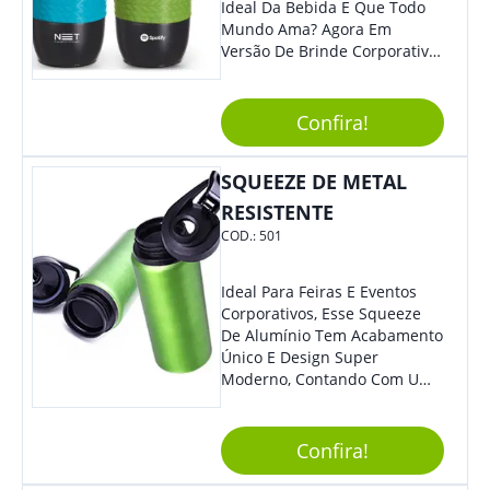
Ideal Da Bebida E Que Todo
Mundo Ama? Agora Em
Versão De Brinde Corporativo
Para Que Você Possa Levar
Sua Marca Com Muito Estilo E
Acrescentar Ainda Mais
Confira!
Praticidade À Eventos E Feiras
De Exposição.
SQUEEZE DE METAL
RESISTENTE
COD.:
501
Ideal Para Feiras E Eventos
Corporativos, Esse Squeeze
De Alumínio Tem Acabamento
Único E Design Super
Moderno, Contando Com Uma
Tampa Plástica Que Não
Permite Vazamentos. Sem
Dúvidas É Um Brinde Prático
Confira!
Que Levará Sua Marca Com
Muito Estilo, Agradando À