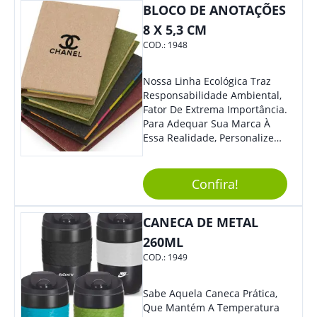
BLOCO DE ANOTAÇÕES
Se Assim Excelente Para Uso
Cotidiano. Perfeito, Não É?!
8 X 5,3 CM
COD.:
1948
Nossa Linha Ecológica Traz
Responsabilidade Ambiental,
Fator De Extrema Importância.
Para Adequar Sua Marca À
Essa Realidade, Personalize
Nosso Incrível Bloco De
Anotações Com Post-It E
Caneta. Elaborado A Partir De
Confira!
Material Reciclado, O Brinde
Também É Prático, Tornando-
CANECA DE METAL
Se Assim Excelente Para Uso
Cotidiano. Perfeito, Não É?!
260ML
COD.:
1949
Sabe Aquela Caneca Prática,
Que Mantém A Temperatura