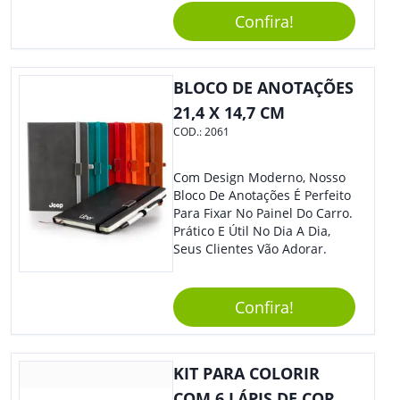
Acompanha Pilhas) – Contém
Confira!
Desenho Indicativo De
Abertura E Fechamento Da
Tampa; Botões Para Extração
E Remoção De Rolhas E Parte
BLOCO DE ANOTAÇÕES
Inferior Com Anel Cortador De
21,4 X 14,7 CM
Lacre (Removível).
COD.:
2061
Com Design Moderno, Nosso
Bloco De Anotações É Perfeito
Para Fixar No Painel Do Carro.
Prático E Útil No Dia A Dia,
Seus Clientes Vão Adorar.
Confira!
KIT PARA COLORIR
COM 6 LÁPIS DE COR