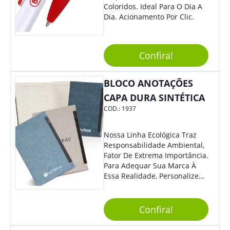
Coloridos. Ideal Para O Dia A
Dia. Acionamento Por Clic.
Confira!
BLOCO ANOTAÇÕES
CAPA DURA SINTÉTICA
COD.:
1937
Nossa Linha Ecológica Traz
Responsabilidade Ambiental,
Fator De Extrema Importância.
Para Adequar Sua Marca À
Essa Realidade, Personalize
Nosso Incrível Bloco De
Anotações Com Post-It E
Caneta. Elaborado A Partir De
Confira!
Material Reciclado, O Brinde
Também É Prático, Tornando-