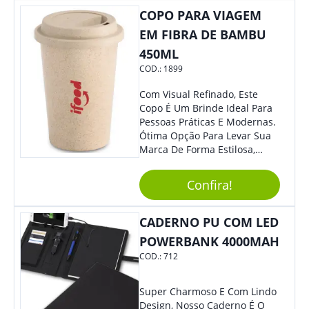
COPO PARA VIAGEM
EM FIBRA DE BAMBU
450ML
COD.:
1899
Com Visual Refinado, Este
Copo É Um Brinde Ideal Para
Pessoas Práticas E Modernas.
Ótima Opção Para Levar Sua
Marca De Forma Estilosa,
Agregando Valor Para Sua
Empresa Em Eventos,
Confira!
Reuniões Corporativas Ou Até
Mesmo Para Presentear
Colaboradores.
CADERNO PU COM LED
POWERBANK 4000MAH
COD.:
712
Super Charmoso E Com Lindo
Design, Nosso Caderno É O