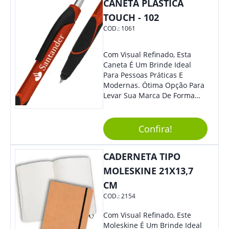
Moderno, Destacando Ainda
CANETA PLÁSTICA
Mais Sua Marca.
TOUCH - 102
COD.:
1061
Com Visual Refinado, Esta
Caneta É Um Brinde Ideal
Para Pessoas Práticas E
Modernas. Ótima Opção Para
Levar Sua Marca De Forma
Estilosa, Agregando Valor Para
Sua Empresa Em Eventos,
Reuniões Corporativas Ou Até
Confira!
Mesmo Para Presentear
Colaboradores E Parceiros De
CADERNETA TIPO
Sua Empresa.
MOLESKINE 21X13,7
CM
COD.:
2154
Com Visual Refinado, Este
Moleskine É Um Brinde Ideal