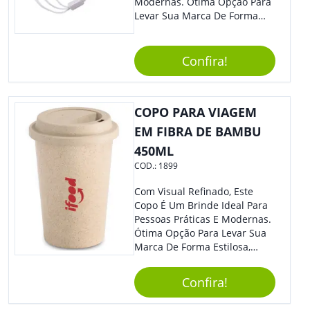
Modernas. Ótima Opção Para
Levar Sua Marca De Forma
Estilosa, Agregando Valor Para
Sua Empresa Em Eventos,
Reuniões Corporativas Ou Até
Confira!
Mesmo Para Presentear
Colaboradores E Parceiros De
Sua Empresa.
COPO PARA VIAGEM
EM FIBRA DE BAMBU
450ML
COD.:
1899
Com Visual Refinado, Este
Copo É Um Brinde Ideal Para
Pessoas Práticas E Modernas.
Ótima Opção Para Levar Sua
Marca De Forma Estilosa,
Agregando Valor Para Sua
Empresa Em Eventos,
Confira!
Reuniões Corporativas Ou Até
Mesmo Para Presentear