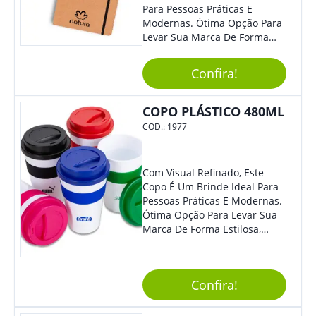
Para Pessoas Práticas E
Modernas. Ótima Opção Para
Levar Sua Marca De Forma
Estilosa, Agregando Valor Para
Sua Empresa Em Eventos,
Confira!
Reuniões Corporativas Ou Até
Mesmo Para Presentear
Colaboradores E Parceiros De
COPO PLÁSTICO 480ML
Sua Empresa.
COD.:
1977
Com Visual Refinado, Este
Copo É Um Brinde Ideal Para
Pessoas Práticas E Modernas.
Ótima Opção Para Levar Sua
Marca De Forma Estilosa,
Agregando Valor Para Sua
Empresa Em Eventos,
Reuniões Corporativas Ou Até
Confira!
Mesmo Para Presentear
Colaboradores.