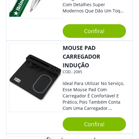
Com Detalhes Super
Modernos Que Dão Um Toque
De Charme Na Peça.
Confira!
MOUSE PAD
CARREGADOR
INDUÇÃO
COD.:
2085
Ideal Para Utilizar No Serviço,
Esse Mouse Pad Com
Carregador É Confortável E
Prático, Pois Também Conta
Com Uma Carregador.
Demais, Não É?! O Material É
Resistente, Com A Qualidade
Confira!
Que Os Colaboradores
Buscam, E O Design É