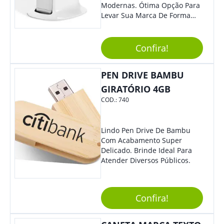
Modernas. Ótima Opção Para
Levar Sua Marca De Forma
Estilosa, Agregando Valor Para
Sua Empresa Em Eventos,
Reuniões Corporativas Ou Até
Confira!
Mesmo Para Presentear
Colaboradores E Parceiros De
PEN DRIVE BAMBU
Sua Empresa.
GIRATÓRIO 4GB
COD.:
740
Lindo Pen Drive De Bambu
Com Acabamento Super
Delicado. Brinde Ideal Para
Atender Diversos Públicos.
Confira!