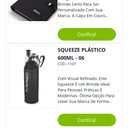
Brinde Certo Para Ser
Personalizado Com Sua
Marca. A Capa Em Couro
Sintético É Resistente, E O
Elástico Permite Maior
Segurança Ao Carregá-Lo.
Confira!
Ofereça A Seus Clientes E
Colaboradores, Sem Dúvidas
SQUEEZE PLÁSTICO
Eles Irão Adorar.
600ML - 06
COD.:
1107
Com Visual Refinado, Este
Squeeze É Um Brinde Ideal
Para Pessoas Práticas E
Modernas. Ótima Opção Para
Levar Sua Marca De Forma
Estilosa, Agregando Valor Para
Sua Empresa Em Eventos,
Reuniões Corporativas Ou Até
Confira!
Mesmo Para Presentear