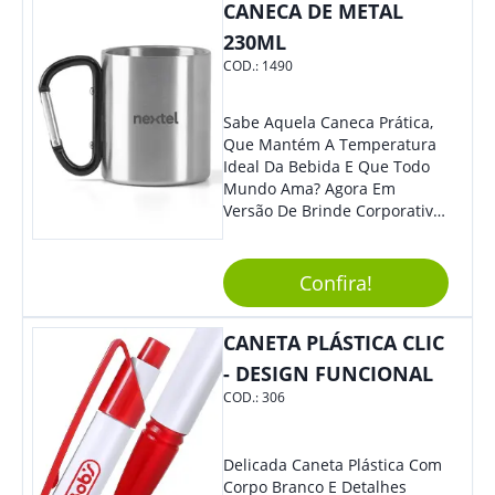
CANECA DE METAL
230ML
COD.:
1490
Sabe Aquela Caneca Prática,
Que Mantém A Temperatura
Ideal Da Bebida E Que Todo
Mundo Ama? Agora Em
Versão De Brinde Corporativo
Para Que Você Possa Levar
Sua Marca Com Muito Estilo E
Acrescentar Ainda Mais
Confira!
Praticidade À Eventos E Feiras
De Exposição.
CANETA PLÁSTICA CLIC
- DESIGN FUNCIONAL
COD.:
306
Delicada Caneta Plástica Com
Corpo Branco E Detalhes