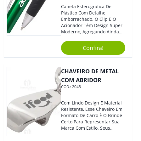
Caneta Esferográfica De
Plástico Com Detalhe
Emborrachado. O Clip E O
Acionador Têm Design Super
Moderno, Agregando Ainda
Mais Destaque Para Sua
Marca.
Confira!
CHAVEIRO DE METAL
COM ABRIDOR
COD.:
2045
Com Lindo Design E Material
Resistente, Esse Chaveiro Em
Formato De Carro É O Brinde
Certo Para Representar Sua
Marca Com Estilo. Seus
Clientes E Colaboradores Irão
Adorar.