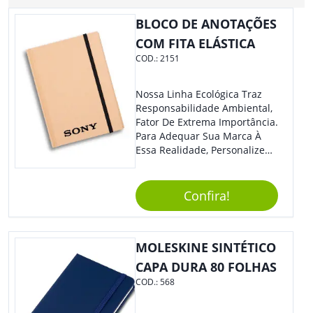
BLOCO DE ANOTAÇÕES
COM FITA ELÁSTICA
COD.:
2151
Nossa Linha Ecológica Traz
Responsabilidade Ambiental,
Fator De Extrema Importância.
Para Adequar Sua Marca À
Essa Realidade, Personalize
Nosso Incrível Bloco De
Anotações Com Post-It E
Caneta. Elaborado A Partir De
Confira!
Material Reciclado, O Brinde
Também É Prático, Tornando-
Se Assim Excelente Para Uso
MOLESKINE SINTÉTICO
Cotidiano. Perfeito, Não É?!
CAPA DURA 80 FOLHAS
COD.:
568