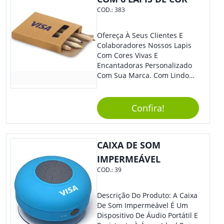
COD.:
383
Ofereça À Seus Clientes E
Colaboradores Nossos Lapis
Com Cores Vivas E
Encantadoras Personalizado
Com Sua Marca. Com Lindo
Design, O Brinde É Versátil
Para Diversas Ocasiões.
Perfeito, Não É?!
Confira!
CAIXA DE SOM
IMPERMEÁVEL
COD.:
39
Descrição Do Produto: A Caixa
De Som Impermeável É Um
Dispositivo De Áudio Portátil E