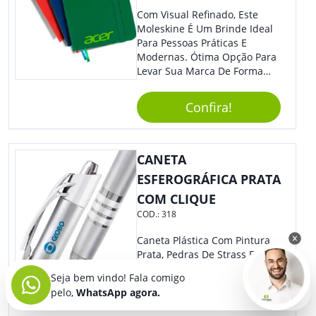
Com Visual Refinado, Este
Moleskine É Um Brinde Ideal
Para Pessoas Práticas E
Modernas. Ótima Opção Para
Levar Sua Marca De Forma
Estilosa, Agregando Valor Para
Sua Empresa Em Eventos,
Confira!
Reuniões Corporativas Ou Até
Mesmo Para Presentear
Colaboradores E Parceiros De
Sua Empresa.
CANETA
ESFEROGRÁFICA PRATA
COM CLIQUE
COD.:
318
Caneta Plástica Com Pintura
Prata, Pedras De Strass E Anel
Com Relevo Na Parte Inferior.
Seja bem vindo! Fala comigo
Demais, Não É?! Fácil De
pelo,
WhatsApp agora.
Utilizar, Basta Acioná-La Por
Clic.