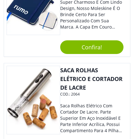
Super Charmoso E Com Lindo
Design, Nosso Moleskine É O
Brinde Certo Para Ser
Personalizado Com Sua
Marca. A Capa Em Couro
Sintético É Resistente, E O
Elástico Permite Maior
Segurança Ao Carregá-Lo.
Confira!
Ofereça A Seus Clientes E
Colaboradores, Sem Dúvidas
Eles Irão Adorar.
SACA ROLHAS
ELÉTRICO E CORTADOR
DE LACRE
COD.:
2064
Saca Rolhas Elétrico Com
Cortador De Lacre. Parte
Superior Em Aço Inoxidável E
Parte Inferior Acrílica, Possui
Compartimento Para 4 Pilhas
Aa Na Parte Superior (Não