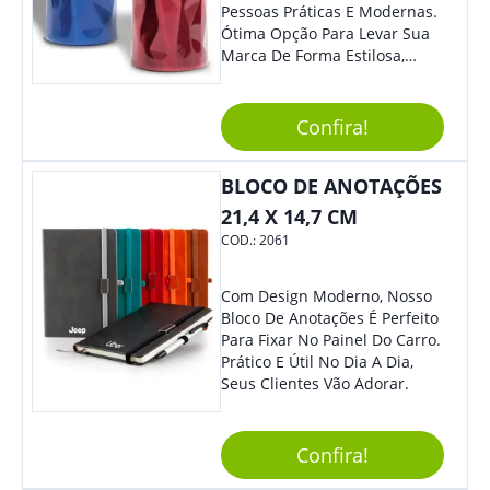
Pessoas Práticas E Modernas.
Ótima Opção Para Levar Sua
Marca De Forma Estilosa,
Agregando Valor Para Sua
Empresa Em Eventos,
Reuniões Corporativas Ou Até
Confira!
Mesmo Para Presentear
Colaboradores.
BLOCO DE ANOTAÇÕES
21,4 X 14,7 CM
COD.:
2061
Com Design Moderno, Nosso
Bloco De Anotações É Perfeito
Para Fixar No Painel Do Carro.
Prático E Útil No Dia A Dia,
Seus Clientes Vão Adorar.
Confira!