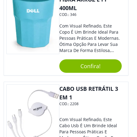
400ML
COD.:
346
Com Visual Refinado, Este
Copo É Um Brinde Ideal Para
Pessoas Práticas E Modernas.
Ótima Opção Para Levar Sua
Marca De Forma Estilosa,
Agregando Valor Para Sua
Empresa Em Eventos,
Confira!
Reuniões Corporativas Ou Até
Mesmo Para Presentear
Colaboradores.
CABO USB RETRÁTIL 3
EM 1
COD.:
2208
Com Visual Refinado, Este
Cabo Usb É Um Brinde Ideal
Para Pessoas Práticas E