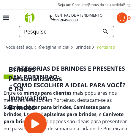
Seja um Consultor
Status do seu pedido
Blog
CENTRAL DE ATENDIMENTO
0
11 2649-6030
Você está aqui:
Página Inicial
Brindes
Porteirao
Brindes
CATEGORIAS DE BRINDES E PRESENTES
EM PORTEIRAO:
Personalizados
COMO ESCOLHER A IDEAL PARA VOCÊ?
é na
Entre os
mimos para clientes
mais populares nos
Innovation
melhores eventos em Porteirao, destacam-se as
Brindes
Suporte celular para brindes
,
Camisetas para
brindes
,
Lapis e Lapiseiras para brindes
, e
Canivete
para brindes
. Essas opções são ideais para presentear
em passeios de fim de semana na cidade de Porteirao e