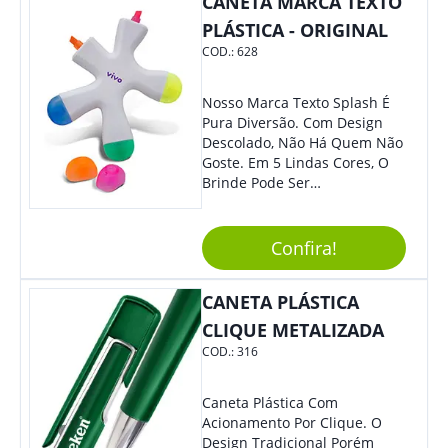
CANETA MARCA TEXTO
PLÁSTICA - ORIGINAL
COD.:
628
Nosso Marca Texto Splash É
Pura Diversão. Com Design
Descolado, Não Há Quem Não
Goste. Em 5 Lindas Cores, O
Brinde Pode Ser
Personalizado Com Sua
Marca, Demais, Não É? Não
Perca Essa Chance E Ofereça
Confira!
A Seus Clientes E
Colaboradores.
CANETA PLÁSTICA
CLIQUE METALIZADA
COD.:
316
Caneta Plástica Com
Acionamento Por Clique. O
Design Tradicional Porém