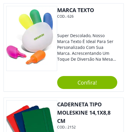
Colaboradores.
MARCA TEXTO
COD.:
626
Super Descolado, Nosso
Marca Texto É Ideal Para Ser
Personalizado Com Sua
Marca. Acrescentando Um
Toque De Diversão Na Mesa
Do Escritório Ou De Estudo, O
Brinde Agradará Todos Os
Clientes E Colaboradores. O
Confira!
Grande Destaque De Eventos
E Feiras De Negócio
Certamente Será De Sua
Empresa.
CADERNETA TIPO
MOLESKINE 14,1X8,8
CM
COD.:
2152