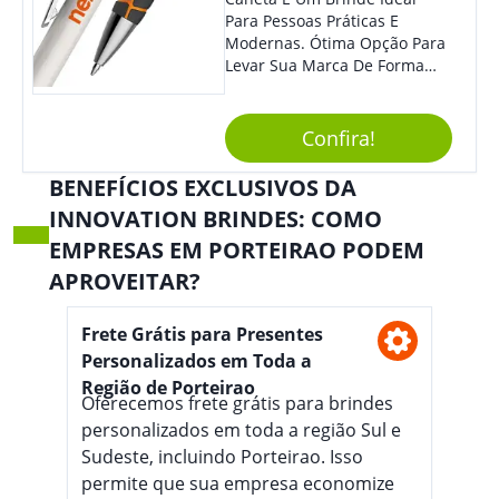
Para Pessoas Práticas E
Modernas. Ótima Opção Para
Levar Sua Marca De Forma
Estilosa, Agregando Valor Para
Sua Empresa Em Eventos,
Reuniões Corporativas Ou Até
Confira!
Mesmo Para Presentear
Colaboradores E Parceiros De
BENEFÍCIOS EXCLUSIVOS DA
Sua Empresa.
INNOVATION BRINDES: COMO
EMPRESAS EM PORTEIRAO PODEM
APROVEITAR?
Frete Grátis para Presentes
Personalizados em Toda a
Região de Porteirao
Oferecemos frete grátis para brindes
personalizados em toda a região Sul e
Sudeste, incluindo Porteirao. Isso
permite que sua empresa economize