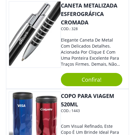
CANETA METALIZADA
Todos.
ESFEROGRÁFICA
CROMADA
COD.:
328
Elegante Caneta De Metal
Com Delicados Detalhes.
Acionada Por Clique E Com
Uma Ponteira Excelente Para
Traços Firmes. Demais, Não
É?!
Confira!
COPO PARA VIAGEM
520ML
COD.:
1443
Com Visual Refinado, Este
Copo É Um Brinde Ideal Para