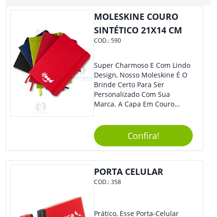
MOLESKINE COURO
SINTÉTICO 21X14 CM
COD.:
590
Super Charmoso E Com Lindo
Design, Nosso Moleskine É O
Brinde Certo Para Ser
Personalizado Com Sua
Marca. A Capa Em Couro
Sintético É Resistente, E O
Elástico Permite Maior
Segurança Ao Carregá-Lo.
Confira!
Ofereça A Seus Clientes E
Colaboradores, Sem Dúvidas
Eles Irão Adorar.
PORTA CELULAR
COD.:
358
Prático, Esse Porta-Celular