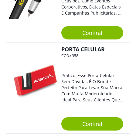
Ocasiões, Como Eventos
Corporativos, Datas Especiais
E Campanhas Publicitárias. O
Design Minimalista É De
Impressionar. O Acionamento
Da Função Esferográfica É
Confira!
Feito Por Clic.
PORTA CELULAR
COD.:
358
Prático, Esse Porta-Celular
Sem Dúvidas É O Brinde
Perfeito Para Levar Sua Marca
Com Muita Modernidade.
Ideal Para Seus Clientes Que
Adoram Praticidade No Dia A
Dia. Com Design Tradicional,
Sua Empresa Terá O Grande
Confira!
Destaque Merecido.