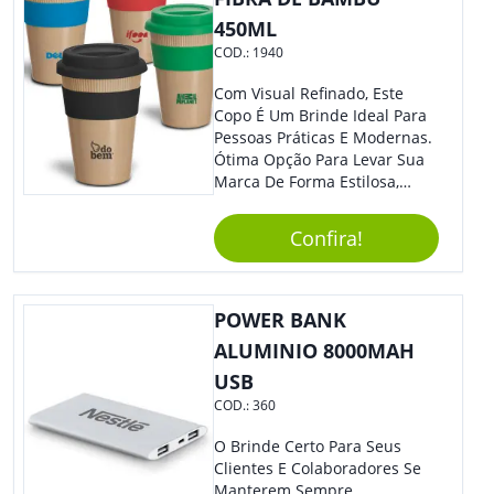
450ML
COD.:
1940
Com Visual Refinado, Este
Copo É Um Brinde Ideal Para
Pessoas Práticas E Modernas.
Ótima Opção Para Levar Sua
Marca De Forma Estilosa,
Agregando Valor Para Sua
Empresa Em Eventos,
Confira!
Reuniões Corporativas Ou Até
Mesmo Para Presentear
Colaboradores.
POWER BANK
ALUMINIO 8000MAH
USB
COD.:
360
O Brinde Certo Para Seus
Clientes E Colaboradores Se
Manterem Sempre