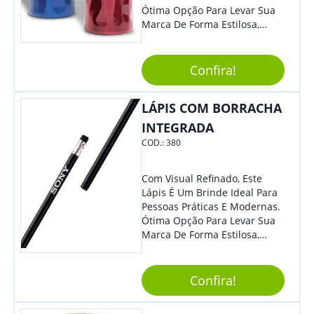
Ótima Opção Para Levar Sua
Marca De Forma Estilosa,
Agregando Valor Para Sua
Empresa Em Eventos,
Reuniões Corporativas Ou Até
Confira!
Mesmo Para Presentear
Colaboradores.
LÁPIS COM BORRACHA
INTEGRADA
COD.:
380
Com Visual Refinado, Este
Lápis É Um Brinde Ideal Para
Pessoas Práticas E Modernas.
Ótima Opção Para Levar Sua
Marca De Forma Estilosa,
Agregando Valor Para Sua
Empresa Em Eventos,
Reuniões Corporativas Ou Até
Confira!
Mesmo Para Presentear
Colaboradores E Parceiros De