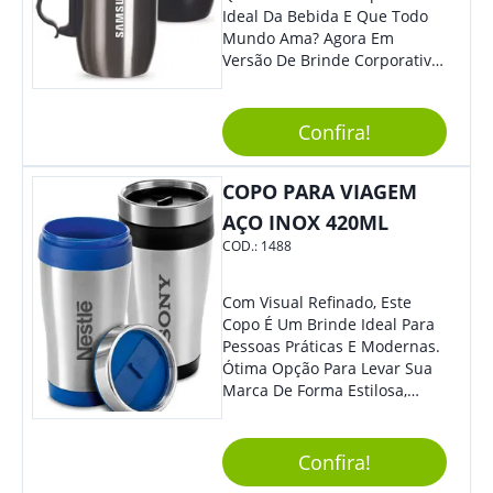
Ideal Da Bebida E Que Todo
Mundo Ama? Agora Em
Versão De Brinde Corporativo
Para Que Você Possa Levar
Sua Marca Com Muito Estilo E
Acrescentar Ainda Mais
Confira!
Praticidade À Eventos E Feiras
De Exposição.
COPO PARA VIAGEM
AÇO INOX 420ML
COD.:
1488
Com Visual Refinado, Este
Copo É Um Brinde Ideal Para
Pessoas Práticas E Modernas.
Ótima Opção Para Levar Sua
Marca De Forma Estilosa,
Agregando Valor Para Sua
Empresa Em Eventos,
Reuniões Corporativas Ou Até
Confira!
Mesmo Para Presentear