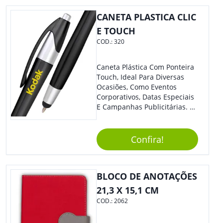
Perfeito Para Carregar Na
Bolsa Ou Na Mochila. É A
CANETA PLASTICA CLIC
Praticidade Que Todos
E TOUCH
Precisam Em Apenas Um
COD.:
320
Item! Demais, Não É?!
Personalize-O Com Sua Marca
E Ofereça A Seus Clientes E
Caneta Plástica Com Ponteira
Colaboradores. Útil E
Touch, Ideal Para Diversas
Funcional, Com Certeza Todo
Ocasiões, Como Eventos
Mundo Irá Amar.
Corporativos, Datas Especiais
E Campanhas Publicitárias. O
Design Minimalista É De
Impressionar. O Acionamento
Da Função Esferográfica É
Confira!
Feito Por Clic.
BLOCO DE ANOTAÇÕES
21,3 X 15,1 CM
COD.:
2062