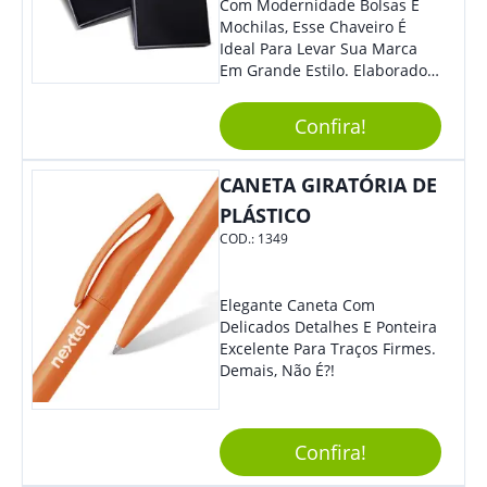
Com Modernidade Bolsas E
Mochilas, Esse Chaveiro É
Ideal Para Levar Sua Marca
Em Grande Estilo. Elaborado A
Partir De Material Resistente,
O Brinde Se Adequa A
Confira!
Diversos Públicos. Não Perca
A Chance De Elevar A
Visibilidade De Sua Empresa!
CANETA GIRATÓRIA DE
PLÁSTICO
COD.:
1349
Elegante Caneta Com
Delicados Detalhes E Ponteira
Excelente Para Traços Firmes.
Demais, Não É?!
Confira!