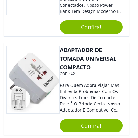
Conectados. Nosso Power
Bank Tem Design Moderno E
Leve, Perfeito Para Carregar
Na Bolsa Ou Na Mochila.
Confira!
Compatível Com Diversos
Aparelhos, O Brinde É Super
Eficiente E Ágil, Ideal Para
Quem Busca Praticidade No
ADAPTADOR DE
Dia A Dia. Personalize-O Com
TOMADA UNIVERSAL
Sua Marca E Tenha Ainda
COMPACTO
Mais Destaque Em Eventos E
Feiras De Negócios.
COD.:
42
Para Quem Adora Viajar Mas
Enfrenta Problemas Com Os
Diversos Tipos De Tomadas,
Esse É O Brinde Certo. Nosso
Adaptador É Compatível Com
Mais De 150 Padrões De
Diferentes Países E Com
Confira!
Todas As Tensões. Em
Tamanho Compacto, É