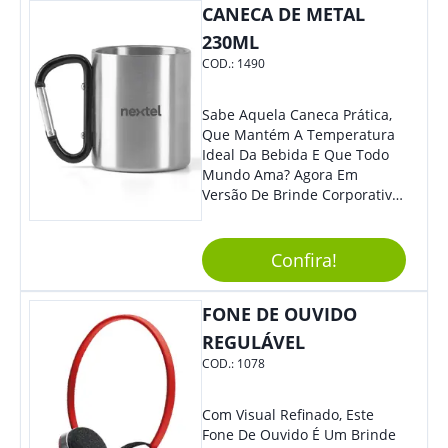
CANECA DE METAL
230ML
COD.:
1490
Sabe Aquela Caneca Prática,
Que Mantém A Temperatura
Ideal Da Bebida E Que Todo
Mundo Ama? Agora Em
Versão De Brinde Corporativo
Para Que Você Possa Levar
Sua Marca Com Muito Estilo E
Acrescentar Ainda Mais
Confira!
Praticidade À Eventos E Feiras
De Exposição.
FONE DE OUVIDO
REGULÁVEL
COD.:
1078
Com Visual Refinado, Este
Fone De Ouvido É Um Brinde