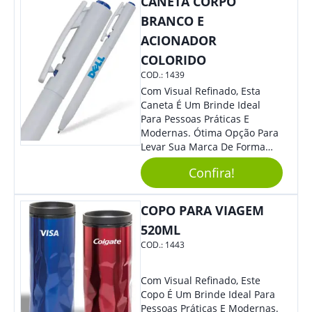
CANETA CORPO
Mais Sua Marca.
BRANCO E
ACIONADOR
COLORIDO
COD.:
1439
Com Visual Refinado, Esta
Caneta É Um Brinde Ideal
Para Pessoas Práticas E
Modernas. Ótima Opção Para
Levar Sua Marca De Forma
Estilosa, Agregando Valor Para
Confira!
Sua Empresa Em Eventos,
Reuniões Corporativas Ou Até
Mesmo Para Presentear
COPO PARA VIAGEM
Colaboradores.
520ML
COD.:
1443
Com Visual Refinado, Este
Copo É Um Brinde Ideal Para
Pessoas Práticas E Modernas.