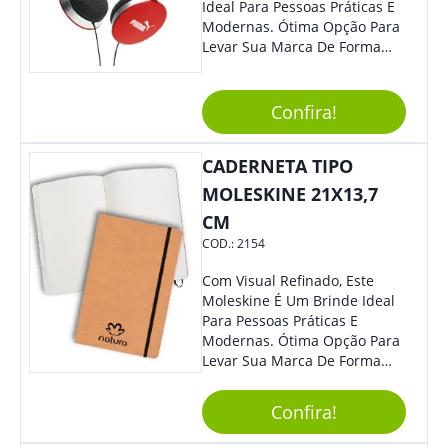
Ideal Para Pessoas Práticas E
Modernas. Ótima Opção Para
Levar Sua Marca De Forma
Estilosa, Agregando Valor Para
Sua Empresa Em Eventos,
Reuniões Corporativas Ou Até
Confira!
Mesmo Para Presentear
Colaboradores E Parceiros De
CADERNETA TIPO
Sua Empresa.
MOLESKINE 21X13,7
CM
COD.:
2154
Com Visual Refinado, Este
Moleskine É Um Brinde Ideal
Para Pessoas Práticas E
Modernas. Ótima Opção Para
Levar Sua Marca De Forma
Estilosa, Agregando Valor Para
Sua Empresa Em Eventos,
Confira!
Reuniões Corporativas Ou Até
Mesmo Para Presentear