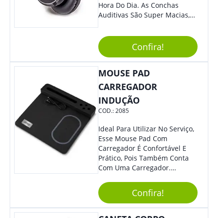
Hora Do Dia. As Conchas
Auditivas São Super Macias,
Proporcionando Assim Maior
Conforto Ao Utilizá-Lo. Com
Entrada Para Mini Sd Cartão
Confira!
De Memória, Bateria Interna
Recarregável E Botões De
MOUSE PAD
Volume, Avanço, Retrocesso E
Para Atender Ligações, O
CARREGADOR
Brinde Ainda É Compatível
INDUÇÃO
Com Diversos Aparelhos.
COD.:
2085
Demais, Não É?! O Design
Moderno Acrescenta Ainda
Ideal Para Utilizar No Serviço,
Mais Charme, O Que
Esse Mouse Pad Com
Certamente Agregará Grande
Carregador É Confortável E
Destaque À Sua Marca.
Prático, Pois Também Conta
Com Uma Carregador.
Demais, Não É?! O Material É
Resistente, Com A Qualidade
Confira!
Que Os Colaboradores
Buscam, E O Design É
Moderno, Destacando Ainda