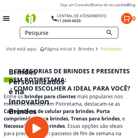
Seja um Consultor
Status do seu pedido
Blog
CENTRAL DE ATENDIMENTO
0
11 2649-6030
Você está aqui:
Página Inicial
Brindes
Potiretama
Brindes
CATEGORIAS DE BRINDES E PRESENTES
EM POTIRETAMA:
Personalizados
COMO ESCOLHER A IDEAL PARA VOCÊ?
é na
Entre os
brindes para clientes
mais populares nos
Innovation
melhores eventos em Potiretama, destacam-se as
Brindes
Carregadores de celular para brindes
,
Porta
comprimidos para brindes
,
Trenas para brindes
, e
Necessaires para brindes
. Essas opções são ideais
para presentear em passeios de fim de semana na