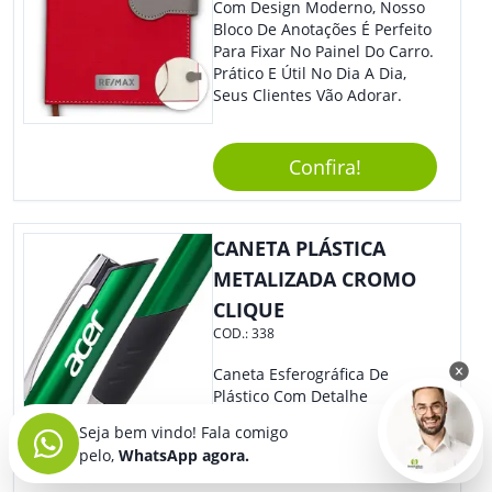
Com Design Moderno, Nosso
Bloco De Anotações É Perfeito
Para Fixar No Painel Do Carro.
Prático E Útil No Dia A Dia,
Seus Clientes Vão Adorar.
Confira!
CANETA PLÁSTICA
METALIZADA CROMO
CLIQUE
COD.:
338
Caneta Esferográfica De
Plástico Com Detalhe
Emborrachado. O Clip E O
Seja bem vindo! Fala comigo
Acionador Têm Design Super
pelo,
WhatsApp agora.
Moderno, Agregando Ainda
Mais Destaque Para Sua