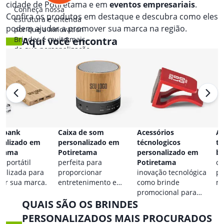
cidade de Potiretama e em
eventos empresariais
.
Conheça nossa
Confira os produtos em destaque e descubra como eles
estrutura e entenda
podem ajudar a promover sua marca na região.
por que a Innovation
Brindes é muito mais
Aqui você encontra
do que personalização.
 bank
Caixa de som
Acessórios
Ac
nalizado em
personalizado em
técnologicos
ta
etama
Potiretama
personalizado em
br
a portátil
perfeita para
Potiretama
co
nalizada para
proporcionar
inovação tecnológica
pa
car sua marca.
entretenimento e
como brinde
ma
destacar sua marca em
promocional para
QUAIS SÃO OS BRINDES
qualquer ocasião.
eventos.
PERSONALIZADOS MAIS PROCURADOS