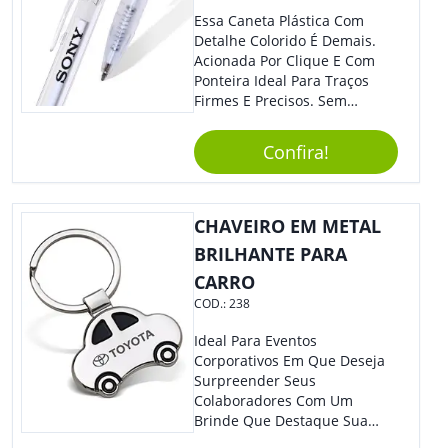
Essa Caneta Plástica Com
Detalhe Colorido É Demais.
Acionada Por Clique E Com
Ponteira Ideal Para Traços
Firmes E Precisos. Sem
Dúvidas É Um Excelente
Brinde Para Representar Sua
Confira!
Marca. Dimensões: 1.6 Cm X
14 Cm X 1.6 Cm
CHAVEIRO EM METAL
BRILHANTE PARA
CARRO
COD.:
238
Ideal Para Eventos
Corporativos Em Que Deseja
Surpreender Seus
Colaboradores Com Um
Brinde Que Destaque Sua
Marca, Esse Chaveiro Em