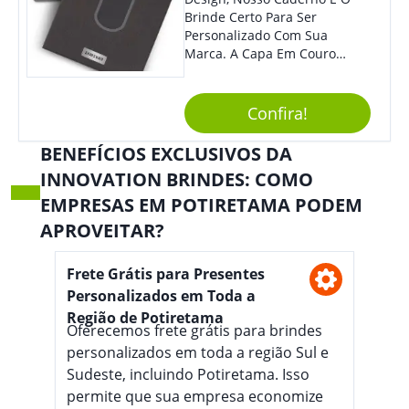
Brinde Certo Para Ser
Personalizado Com Sua
Marca. A Capa Em Couro
Sintético É Resistente, E O
Elástico Permite Maior
Segurança Ao Carregá-Lo.
Confira!
Ofereça A Seus Clientes E
Colaboradores, Sem Dúvidas
BENEFÍCIOS EXCLUSIVOS DA
Eles Irão Adorar.
INNOVATION BRINDES: COMO
EMPRESAS EM POTIRETAMA PODEM
APROVEITAR?
Frete Grátis para Presentes
Personalizados em Toda a
Região de Potiretama
Oferecemos frete grátis para brindes
personalizados em toda a região Sul e
Sudeste, incluindo Potiretama. Isso
permite que sua empresa economize