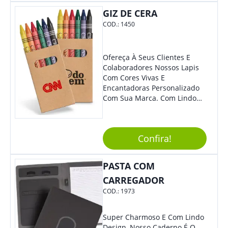
Colaboradores.
GIZ DE CERA
COD.:
1450
Ofereça À Seus Clientes E
Colaboradores Nossos Lapis
Com Cores Vivas E
Encantadoras Personalizado
Com Sua Marca. Com Lindo
Design, O Brinde É Versátil
Para Diversas Ocasiões.
Perfeito, Não É?!
Confira!
PASTA COM
CARREGADOR
COD.:
1973
Super Charmoso E Com Lindo
Design, Nosso Caderno É O