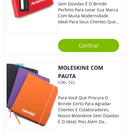
Sem Dúvidas É O Brinde
Perfeito Para Levar Sua Marca
Com Muita Modernidade.
Ideal Para Seus Clientes Que
Adoram Praticidade No Dia A
Dia. Com Design Tradicional,
Sua Empresa Terá O Grande
Confira!
Destaque Merecido.
MOLESKINE COM
PAUTA
COD.:
522
Para Você Que Procura O
Brinde Certo Para Agradar
Clientes E Colaboradores,
Nosso Moleskine Sem Dúvidas
É O Ideal, Pois Além Da
Praticidade, Pode Ser
Utilizado Em Diversos