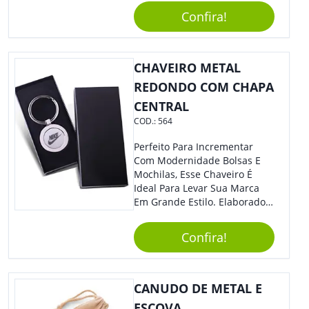
Momentos Do Dia.
Confira!
Personalize-O Com Sua Marca
E Tenha Ainda Mais Destaque
Em Feiras De Exposições E
CHAVEIRO METAL
Eventos Corporativos.
REDONDO COM CHAPA
CENTRAL
COD.:
564
Perfeito Para Incrementar
Com Modernidade Bolsas E
Mochilas, Esse Chaveiro É
Ideal Para Levar Sua Marca
Em Grande Estilo. Elaborado A
Partir De Material Resistente,
O Brinde Se Adequa A
Confira!
Diversos Públicos. Não Perca
A Chance De Elevar A
Visibilidade De Sua Empresa!
CANUDO DE METAL E
ESCOVA