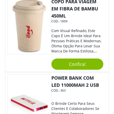
COPO PARA VIAGEM
Sua Empresa.
EM FIBRA DE BAMBU
450ML
COD.:
1899
Com Visual Refinado, Este
Copo É Um Brinde Ideal Para
Pessoas Práticas E Modernas.
Ótima Opção Para Levar Sua
Marca De Forma Estilosa,
Agregando Valor Para Sua
Empresa Em Eventos,
Confira!
Reuniões Corporativas Ou Até
Mesmo Para Presentear
Colaboradores.
POWER BANK COM
LED 11000MAH 2 USB
COD.:
363
O Brinde Certo Para Seus
Clientes E Colaboradores Se
Manterem Sempre