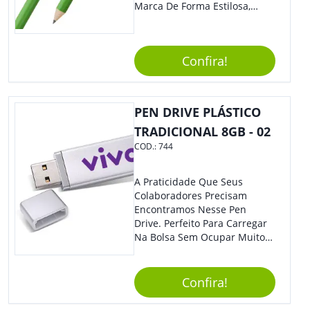
Marca De Forma Estilosa,
Agregando Valor Para Sua
Empresa Em Eventos,
Reuniões Corporativas Ou Até
Confira!
Mesmo Para Presentear
Colaboradores E Parceiros De
Sua Empresa.
PEN DRIVE PLÁSTICO
TRADICIONAL 8GB - 02
COD.:
744
A Praticidade Que Seus
Colaboradores Precisam
Encontramos Nesse Pen
Drive. Perfeito Para Carregar
Na Bolsa Sem Ocupar Muito
Espaço E Carregar Para
Qualquer Lugar Todos Os
Arquivos Desejados. Ideal
Confira!
Para Oferecer Em Eventos E
Feiras De Exposições.