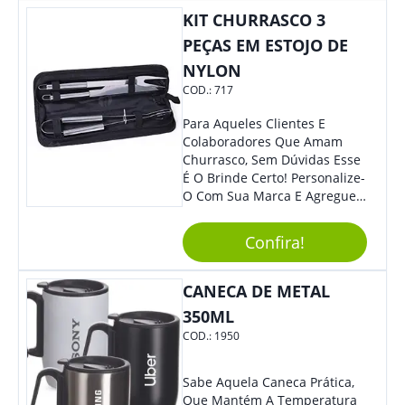
KIT CHURRASCO 3
PEÇAS EM ESTOJO DE
NYLON
COD.:
717
Para Aqueles Clientes E
Colaboradores Que Amam
Churrasco, Sem Dúvidas Esse
É O Brinde Certo! Personalize-
O Com Sua Marca E Agregue
Ainda Mais Visibilidade. O Kit
É Composto Por 3 Peças Para
Confira!
O Auxílio No Preparo De
Carnes, Em Um Lindo Estojo. É
A Garantia De Sucesso Para
CANECA DE METAL
Sua Empresa Em Feiras E
350ML
Eventos Corporativos.
COD.:
1950
Sabe Aquela Caneca Prática,
Que Mantém A Temperatura