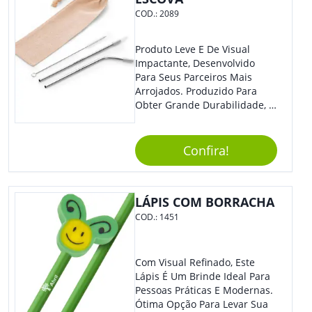
COD.:
2089
Produto Leve E De Visual
Impactante, Desenvolvido
Para Seus Parceiros Mais
Arrojados. Produzido Para
Obter Grande Durabilidade, É
Uma Ótima Opção Para Levar
Sua Marca De Forma Estilosa,
Agregando Valor Para Sua
Confira!
Empresa Em Eventos.
LÁPIS COM BORRACHA
COD.:
1451
Com Visual Refinado, Este
Lápis É Um Brinde Ideal Para
Pessoas Práticas E Modernas.
Ótima Opção Para Levar Sua