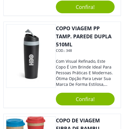
Formato De Carro É Ideal!
Confira!
Elaborado Com Metal,
Material Resistente E Durável,
O Item Conta Também Com
Lindo Design.
COPO VIAGEM PP
TAMP. PAREDE DUPLA
510ML
COD.:
348
Com Visual Refinado, Este
Copo É Um Brinde Ideal Para
Pessoas Práticas E Modernas.
Ótima Opção Para Levar Sua
Marca De Forma Estilosa,
Agregando Valor Para Sua
Empresa Em Eventos,
Confira!
Reuniões Corporativas Ou Até
Mesmo Para Presentear
Colaboradores.
COPO DE VIAGEM
FIBRA DE BAMBU