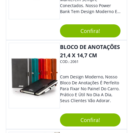
Conectados. Nosso Power
Bank Tem Design Moderno E
Leve, Perfeito Para Carregar
Na Bolsa Ou Na Mochila.
Compatível Com Diversos
Confira!
Aparelhos, O Brinde É Super
Eficiente E Ágil, Ideal Para
BLOCO DE ANOTAÇÕES
Quem Busca Praticidade No
Dia A Dia. Personalize-O Com
21,4 X 14,7 CM
Sua Marca E Tenha Ainda
COD.:
2061
Mais Destaque Em Eventos E
Feiras De Negócios.
Com Design Moderno, Nosso
Bloco De Anotações É Perfeito
Para Fixar No Painel Do Carro.
Prático E Útil No Dia A Dia,
Seus Clientes Vão Adorar.
Confira!