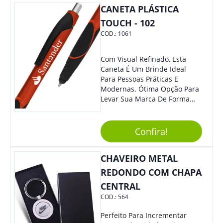
Colaboradores E Parceiros De
CANETA PLÁSTICA
Sua Empresa.
TOUCH - 102
COD.:
1061
Com Visual Refinado, Esta
Caneta É Um Brinde Ideal
Para Pessoas Práticas E
Modernas. Ótima Opção Para
Levar Sua Marca De Forma
Estilosa, Agregando Valor Para
Sua Empresa Em Eventos,
Reuniões Corporativas Ou Até
Confira!
Mesmo Para Presentear
Colaboradores E Parceiros De
CHAVEIRO METAL
Sua Empresa.
REDONDO COM CHAPA
CENTRAL
COD.:
564
Perfeito Para Incrementar