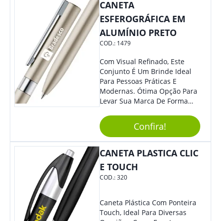
CANETA
ESFEROGRÁFICA EM
ALUMÍNIO PRETO
COD.:
1479
Com Visual Refinado, Este
Conjunto É Um Brinde Ideal
Para Pessoas Práticas E
Modernas. Ótima Opção Para
Levar Sua Marca De Forma
Estilosa, Agregando Valor Para
Sua Empresa Em Eventos,
Confira!
Reuniões Corporativas Ou Até
Mesmo Para Presentear
Colaboradores E Parceiros De
CANETA PLASTICA CLIC
Sua Empresa.
E TOUCH
COD.:
320
Caneta Plástica Com Ponteira
Touch, Ideal Para Diversas