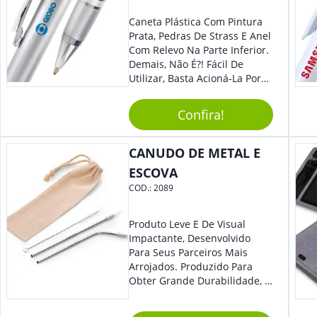
Caneta Plástica Com Pintura
Prata, Pedras De Strass E Anel
Com Relevo Na Parte Inferior.
Demais, Não É?! Fácil De
Utilizar, Basta Acioná-La Por
Clic.
Confira!
CANUDO DE METAL E
ESCOVA
COD.:
2089
Produto Leve E De Visual
Impactante, Desenvolvido
Para Seus Parceiros Mais
Arrojados. Produzido Para
Obter Grande Durabilidade, É
Uma Ótima Opção Para Levar
Sua Marca De Forma Estilosa,