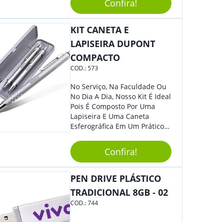
Segurança Ao Carregá-Lo.
Confira!
Ofereça A Seus Clientes E
Colaboradores, Sem Dúvidas
KIT CANETA E
Eles Irão Adorar.
LAPISEIRA DUPONT
COMPACTO
COD.:
573
No Serviço, Na Faculdade Ou
No Dia A Dia, Nosso Kit É Ideal
Pois É Composto Por Uma
Lapiseira E Uma Caneta
Esferográfica Em Um Prático
Estojo. Sem Dúvidas Seus
Clientes E Colaboradores Irão
Confira!
Adorar. Não Perca A Chance
De Personalizá-Lo
Especialmente Com Sua
PEN DRIVE PLÁSTICO
Marca.
TRADICIONAL 8GB - 02
COD.:
744