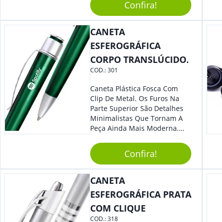
Confira!
Sua Empresa Em Eventos,
Reuniões Corporativas Ou Até
Mesmo Para Presentear
CANETA
Colaboradores.
ESFEROGRÁFICA
CORPO TRANSLÚCIDO.
COD.:
301
Caneta Plástica Fosca Com
Clip De Metal. Os Furos Na
Parte Superior São Detalhes
Minimalistas Que Tornam A
Peça Ainda Mais Moderna.
Ideal Para Diversas Ocasiões
Em Que Deseja Presentear
Confira!
Seus Convidados E Clientes.
Acionamento Por Clic.
CANETA
ESFEROGRÁFICA PRATA
COM CLIQUE
COD.:
318