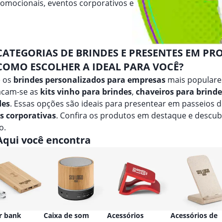
romocionais, eventos corporativos e
CATEGORIAS DE BRINDES E PRESENTES EM PRO
COMO ESCOLHER A IDEAL PARA VOCÊ?
e os
brindes personalizados para empresas
mais populares
acam-se as
kits vinho para brindes
,
chaveiros para brinde
des
. Essas opções são ideais para presentear em passeios 
as corporativas
. Confira os produtos em destaque e descu
o.
Aqui você encontra
r bank
Caixa de som
Acessórios
Acessórios de