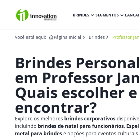
BRINDES
SEGMENTOS
LANÇA
Você está aqui:
Página Inicial
Brindes
Professor Ja
Brindes Persona
em
Professor Ja
Quais escolher 
encontrar?
Explore os melhores
brindes corporativos
disponíve
incluindo
brindes de natal para funcionários
,
Espe
metal para brindes
e opções para eventos culturais 