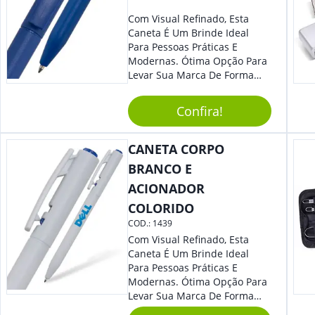
Com Visual Refinado, Esta
Caneta É Um Brinde Ideal
Para Pessoas Práticas E
Modernas. Ótima Opção Para
Levar Sua Marca De Forma
Estilosa, Agregando Valor Para
Sua Empresa Em Eventos,
Confira!
Reuniões Corporativas Ou Até
Mesmo Para Presentear
Colaboradores.
CANETA CORPO
BRANCO E
ACIONADOR
COLORIDO
COD.:
1439
Com Visual Refinado, Esta
Caneta É Um Brinde Ideal
Para Pessoas Práticas E
Modernas. Ótima Opção Para
Levar Sua Marca De Forma
Estilosa, Agregando Valor Para