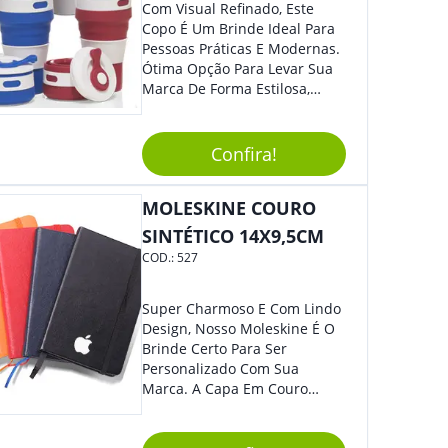
Com Visual Refinado, Este
Copo É Um Brinde Ideal Para
Pessoas Práticas E Modernas.
Ótima Opção Para Levar Sua
Marca De Forma Estilosa,
Agregando Valor Para Sua
Empresa Em Eventos,
Reuniões Corporativas Ou Até
Confira!
Mesmo Para Presentear
Colaboradores.
MOLESKINE COURO
SINTÉTICO 14X9,5CM
COD.:
527
Super Charmoso E Com Lindo
Design, Nosso Moleskine É O
Brinde Certo Para Ser
Personalizado Com Sua
Marca. A Capa Em Couro
Sintético É Resistente, E O
Elástico Permite Maior