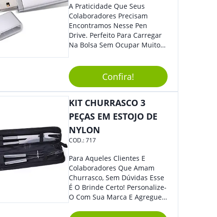
A Praticidade Que Seus
Colaboradores Precisam
Encontramos Nesse Pen
Drive. Perfeito Para Carregar
Na Bolsa Sem Ocupar Muito
Espaço E Carregar Para
Qualquer Lugar Todos Os
Arquivos Desejados. Ideal
Confira!
Para Oferecer Em Eventos E
Feiras De Exposições.
KIT CHURRASCO 3
PEÇAS EM ESTOJO DE
NYLON
COD.:
717
Para Aqueles Clientes E
Colaboradores Que Amam
Churrasco, Sem Dúvidas Esse
É O Brinde Certo! Personalize-
O Com Sua Marca E Agregue
Ainda Mais Visibilidade. O Kit
É Composto Por 3 Peças Para