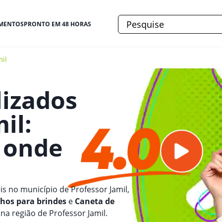
MENTOS
PRONTO EM 48 HORAS
mil
lizados
mil
:
e onde
is no município de Professor Jamil,
lhos para brindes
e
Caneta de
na região de Professor Jamil.