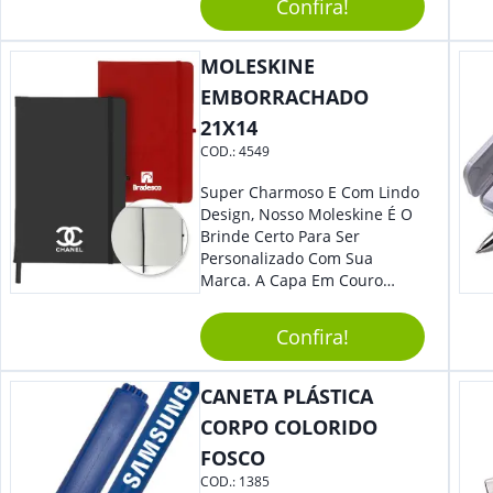
Confira!
Mesmo Para Presentear
Colaboradores E Parceiros De
Sua Empresa.
MOLESKINE
EMBORRACHADO
21X14
COD.:
4549
Super Charmoso E Com Lindo
Design, Nosso Moleskine É O
Brinde Certo Para Ser
Personalizado Com Sua
Marca. A Capa Em Couro
Sintético É Resistente, E O
Elástico Permite Ter Maior
Confira!
Segurança Ao Carregá-Lo.
Ofereça A Seus Clientes E
Colaboradores, Sem Dúvidas
CANETA PLÁSTICA
Eles Irão Adorar.
CORPO COLORIDO
FOSCO
COD.:
1385