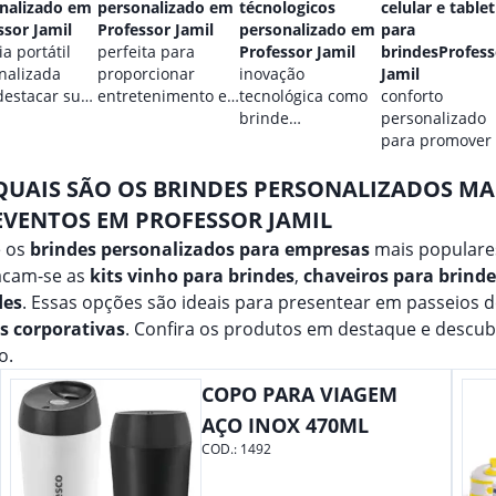
nalizado em
personalizado em
técnologicos
celular e tablet
ssor Jamil
Professor Jamil
personalizado em
para
a portátil
perfeita para
Professor Jamil
brindesProfess
nalizada
proporcionar
inovação
Jamil
destacar sua
entretenimento e
tecnológica como
conforto
.
destacar sua
brinde
personalizado
marca em
promocional para
para promover
qualquer ocasião.
eventos.
marca.
QUAIS SÃO OS BRINDES PERSONALIZADOS M
EVENTOS EM PROFESSOR JAMIL
e os
brindes personalizados para empresas
mais populares
acam-se as
kits vinho para brindes
,
chaveiros para brinde
des
. Essas opções são ideais para presentear em passeios 
as corporativas
. Confira os produtos em destaque e descu
o.
COPO PARA VIAGEM
AÇO INOX 470ML
COD.:
1492