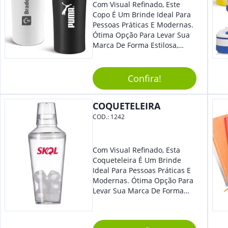
Com Visual Refinado, Este
Copo É Um Brinde Ideal Para
Pessoas Práticas E Modernas.
Ótima Opção Para Levar Sua
Marca De Forma Estilosa,
Agregando Valor Para Sua
Empresa Em Eventos,
Reuniões Corporativas Ou Até
Confira!
Mesmo Para Presentear
Colaboradores.
COQUETELEIRA
COD.:
1242
Com Visual Refinado, Esta
Coqueteleira É Um Brinde
Ideal Para Pessoas Práticas E
Modernas. Ótima Opção Para
Levar Sua Marca De Forma
Estilosa, Agregando Valor Para
Sua Empresa Em Eventos,
Reuniões Corporativas Ou Até