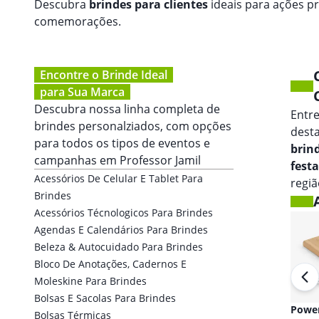
Descubra
brindes para clientes
ideais para ações p
comemorações.
Encontre o Brinde Ideal
para Sua Marca
Descubra nossa linha completa de
Entr
brindes personalziados, com opções
dest
para todos os tipos de eventos e
brin
campanhas em
Professor Jamil
fest
Acessórios De Celular E Tablet Para
regiã
Brindes
Acessórios Técnologicos Para Brindes
Agendas E Calendários Para Brindes
Beleza & Autocuidado Para Brindes
Bloco De Anotações, Cadernos E
Moleskine Para Brindes
Bolsas E Sacolas Para Brindes
Fones de ouvido
Powe
Bolsas Térmicas