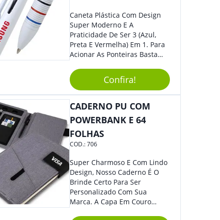
Caneta Plástica Com Design
Super Moderno E A
Praticidade De Ser 3 (Azul,
Preta E Vermelha) Em 1. Para
Acionar As Ponteiras Basta
Arrastar A Cor Desejada Para
Baixo.
Confira!
CADERNO PU COM
POWERBANK E 64
FOLHAS
COD.:
706
Super Charmoso E Com Lindo
Design, Nosso Caderno É O
Brinde Certo Para Ser
Personalizado Com Sua
Marca. A Capa Em Couro
Sintético É Resistente, E O