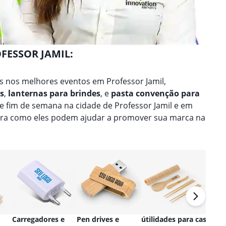
FESSOR JAMIL:
 nos melhores eventos em Professor Jamil,
s
,
lanternas para brindes
, e
pasta convenção para
de fim de semana na cidade de Professor Jamil e em
bra como eles podem ajudar a promover sua marca na
Carregadores e
Pen drives e
útilidades para casa
Relóg