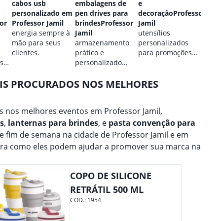
cabos usb
embalagens de
e
perso
personalizado em
pen drives para
decoraçãoProfessor
Profe
or
Professor Jamil
brindesProfessor
Jamil
estilo
energia sempre à
Jamil
utensílios
perso
mão para seus
armazenamento
personalizados
para 
clientes.
prático e
para promoções
marca
 sua
personalizado
culinárias.
para seus dados.
AIS PROCURADOS NOS MELHORES
 nos melhores eventos em Professor Jamil,
s
,
lanternas para brindes
, e
pasta convenção para
de fim de semana na cidade de Professor Jamil e em
bra como eles podem ajudar a promover sua marca na
COPO DE SILICONE
RETRÁTIL 500 ML
COD.:
1954