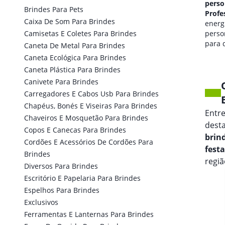
personalizado em
perso
Brindes Para Pets
Professor Jamil
Profe
Caixa De Som Para Brindes
qualidade de som
energi
Camisetas E Coletes Para Brindes
personalizada
perso
para seus eventos.
para 
Caneta De Metal Para Brindes
marca
Caneta Ecológica Para Brindes
Caneta Plástica Para Brindes
Canivete Para Brindes
Carregadores E Cabos Usb Para Brindes
Chapéus, Bonés E Viseiras Para Brindes
Entr
Chaveiros E Mosquetão Para Brindes
dest
Copos E Canecas Para Brindes
brin
Cordões E Acessórios De Cordões Para
fest
Brindes
regiã
Diversos Para Brindes
Escritório E Papelaria Para Brindes
Espelhos Para Brindes
Exclusivos
Ferramentas E Lanternas Para Brindes