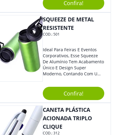
Confira!
O Auxílio No Preparo De
Carnes, Em Um Lindo Estojo. É
A Garantia De Sucesso Para
SQUEEZE DE METAL
Sua Empresa Em Feiras E
RESISTENTE
Eventos Corporativos.
COD.:
501
Ideal Para Feiras E Eventos
Corporativos, Esse Squeeze
De Alumínio Tem Acabamento
Único E Design Super
Moderno, Contando Com Uma
Tampa Plástica Que Não
Permite Vazamentos. Sem
Dúvidas É Um Brinde Prático
Confira!
Que Levará Sua Marca Com
Muito Estilo, Agradando À
CANETA PLÁSTICA
Todos.
ACIONADA TRIPLO
CLIQUE
COD.:
312