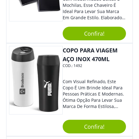
Mochilas, Esse Chaveiro É
Ideal Para Levar Sua Marca
Em Grande Estilo. Elaborado A
Partir De Material Resistente,
O Brinde Se Adequa A
Confira!
Diversos Públicos. Não Perca
A Chance De Elevar A
Visibilidade De Sua Empresa!
COPO PARA VIAGEM
AÇO INOX 470ML
COD.:
1492
Com Visual Refinado, Este
Copo É Um Brinde Ideal Para
Pessoas Práticas E Modernas.
Ótima Opção Para Levar Sua
Marca De Forma Estilosa,
Agregando Valor Para Sua
Empresa Em Eventos,
Reuniões Corporativas Ou Até
Confira!
Mesmo Para Presentear
Colaboradores.