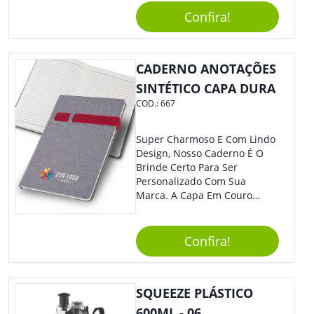
Caneta. Elaborado A Partir De
Confira!
Material Reciclado, O Brinde
Também É Prático, Tornando-
Se Assim Excelente Para Uso
CADERNO ANOTAÇÕES
Cotidiano. Perfeito, Não É?!
SINTÉTICO CAPA DURA
COD.:
667
Super Charmoso E Com Lindo
Design, Nosso Caderno É O
Brinde Certo Para Ser
Personalizado Com Sua
Marca. A Capa Em Couro
Sintético É Resistente, E O
Elástico Permite Maior
Segurança Ao Carregá-Lo.
Confira!
Ofereça A Seus Clientes E
Colaboradores, Sem Dúvidas
Eles Irão Adorar.
SQUEEZE PLÁSTICO
600ML - 06