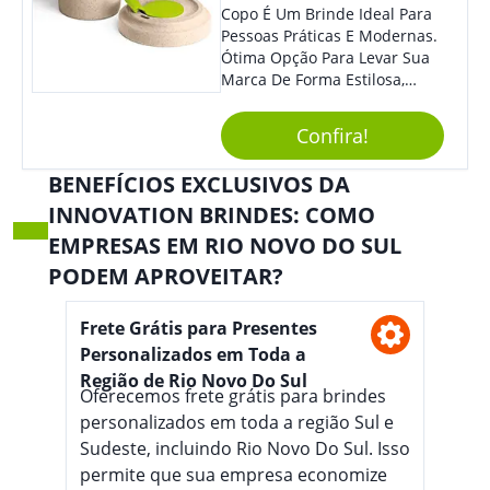
Copo É Um Brinde Ideal Para
Pessoas Práticas E Modernas.
Ótima Opção Para Levar Sua
Marca De Forma Estilosa,
Agregando Valor Para Sua
Empresa Em Eventos,
Confira!
Reuniões Corporativas Ou Até
Mesmo Para Presentear
BENEFÍCIOS EXCLUSIVOS DA
Colaboradores.
INNOVATION BRINDES: COMO
EMPRESAS EM RIO NOVO DO SUL
PODEM APROVEITAR?
Frete Grátis para Presentes
Personalizados em Toda a
Região de Rio Novo Do Sul
Oferecemos frete grátis para brindes
personalizados em toda a região Sul e
Sudeste, incluindo Rio Novo Do Sul. Isso
permite que sua empresa economize