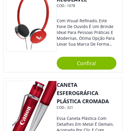
COD.:
1078
Com Visual Refinado, Este
Fone De Ouvido É Um Brinde
Ideal Para Pessoas Práticas E
Modernas. Ótima Opção Para
Levar Sua Marca De Forma
Estilosa, Agregando Valor Para
Sua Empresa Em Eventos,
Reuniões Corporativas Ou Até
Confira!
Mesmo Para Presentear
Colaboradores E Parceiros De
Sua Empresa.
CANETA
ESFEROGRÁFICA
PLÁSTICA CROMADA
COD.:
321
Essa Caneta Plástica Com
Detalhes Em Metal É Demais.
Acionada Por Clic E Com