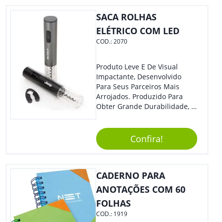
Eles Irão Adorar.
SACA ROLHAS
ELÉTRICO COM LED
COD.:
2070
Produto Leve E De Visual
Impactante, Desenvolvido
Para Seus Parceiros Mais
Arrojados. Produzido Para
Obter Grande Durabilidade, É
Uma Ótima Opção Para Levar
Sua Marca De Forma Estilosa,
Agregando Valor Para Sua
Confira!
Empresa Em Eventos.
CADERNO PARA
ANOTAÇÕES COM 60
FOLHAS
COD.:
1919