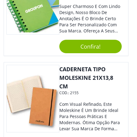
Super Charmoso E Com Lindo
Design, Nosso Bloco De
Anotações É O Brinde Certo
Para Ser Personalizado Com
Sua Marca. Ofereça A Seus
Clientes E Colaboradores, Sem
Dúvidas Eles Irão Adorar.
Confira!
CADERNETA TIPO
MOLESKINE 21X13,8
CM
COD.:
2155
Com Visual Refinado, Este
Moleskine É Um Brinde Ideal
Para Pessoas Práticas E
Modernas. Ótima Opção Para
Levar Sua Marca De Forma
Estilosa, Agregando Valor Para