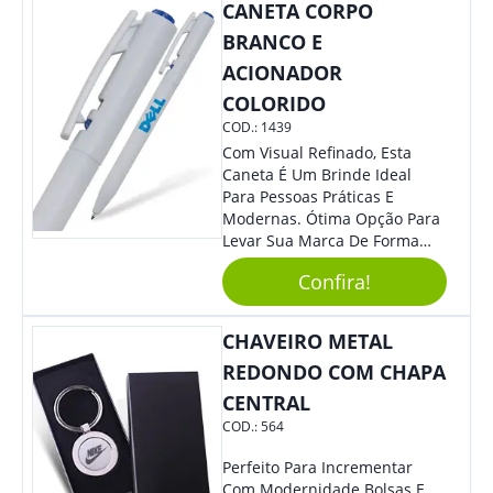
CANETA CORPO
BRANCO E
ACIONADOR
COLORIDO
COD.:
1439
Com Visual Refinado, Esta
Caneta É Um Brinde Ideal
Para Pessoas Práticas E
Modernas. Ótima Opção Para
Levar Sua Marca De Forma
Estilosa, Agregando Valor Para
Confira!
Sua Empresa Em Eventos,
Reuniões Corporativas Ou Até
Mesmo Para Presentear
CHAVEIRO METAL
Colaboradores.
REDONDO COM CHAPA
CENTRAL
COD.:
564
Perfeito Para Incrementar
Com Modernidade Bolsas E