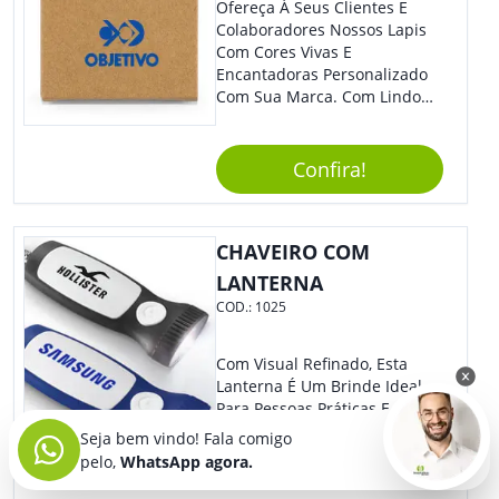
Ofereça À Seus Clientes E
Colaboradores Nossos Lapis
Com Cores Vivas E
Encantadoras Personalizado
Com Sua Marca. Com Lindo
Design, O Brinde É Versátil
Para Diversas Ocasiões.
Perfeito, Não É?!
Confira!
CHAVEIRO COM
LANTERNA
COD.:
1025
Com Visual Refinado, Esta
Lanterna É Um Brinde Ideal
Para Pessoas Práticas E
Modernas. Ótima Opção Para
Seja bem vindo! Fala comigo
Levar Sua Marca De Forma
pelo,
WhatsApp agora.
Estilosa, Agregando Valor Para
Sua Empresa Em Eventos,