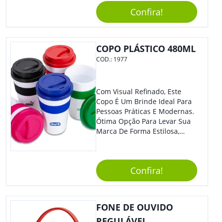
Sua Empresa Em Eventos,
Confira!
Reuniões Corporativas Ou Até
Mesmo Para Presentear
Colaboradores E Parceiros De
Sua Empresa.
COPO PLÁSTICO 480ML
COD.:
1977
Com Visual Refinado, Este
Copo É Um Brinde Ideal Para
Pessoas Práticas E Modernas.
Ótima Opção Para Levar Sua
Marca De Forma Estilosa,
Agregando Valor Para Sua
Empresa Em Eventos,
Reuniões Corporativas Ou Até
Confira!
Mesmo Para Presentear
Colaboradores.
FONE DE OUVIDO
REGULÁVEL