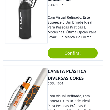
COD.:
1107
Com Visual Refinado, Este
Squeeze É Um Brinde Ideal
Para Pessoas Práticas E
Modernas. Ótima Opção Para
Levar Sua Marca De Forma
Estilosa, Agregando Valor Para
Sua Empresa Em Eventos,
Reuniões Corporativas Ou Até
Confira!
Mesmo Para Presentear
Colaboradores E Parceiros De
Sua Empresa.
CANETA PLÁSTICA
DIVERSAS CORES
COD.:
1064
Com Visual Refinado, Esta
Caneta É Um Brinde Ideal
Para Pessoas Práticas E