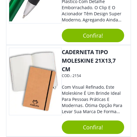
Plástico Com Detalhe
Emborrachado. O Clip E O
Acionador Têm Design Super
Moderno, Agregando Ainda
Mais Destaque Para Sua
Marca.
Confira!
CADERNETA TIPO
MOLESKINE 21X13,7
CM
COD.:
2154
Com Visual Refinado, Este
Moleskine É Um Brinde Ideal
Para Pessoas Práticas E
Modernas. Ótima Opção Para
Levar Sua Marca De Forma
Estilosa, Agregando Valor Para
Sua Empresa Em Eventos,
Confira!
Reuniões Corporativas Ou Até
Mesmo Para Presentear