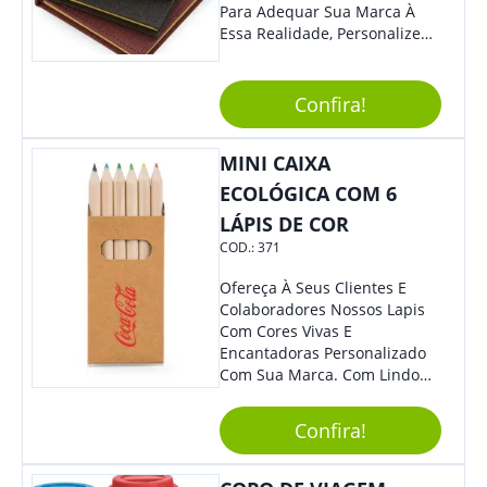
Para Adequar Sua Marca À
Essa Realidade, Personalize
Nosso Incrível Bloco De
Anotações Com Post-It E
Caneta. Elaborado A Partir De
Confira!
Material Reciclado, O Brinde
Também É Prático, Tornando-
MINI CAIXA
Se Assim Excelente Para Uso
Cotidiano. Perfeito, Não É?!
ECOLÓGICA COM 6
LÁPIS DE COR
COD.:
371
Ofereça À Seus Clientes E
Colaboradores Nossos Lapis
Com Cores Vivas E
Encantadoras Personalizado
Com Sua Marca. Com Lindo
Design, O Brinde É Versátil
Para Diversas Ocasiões.
Confira!
Perfeito, Não É?!