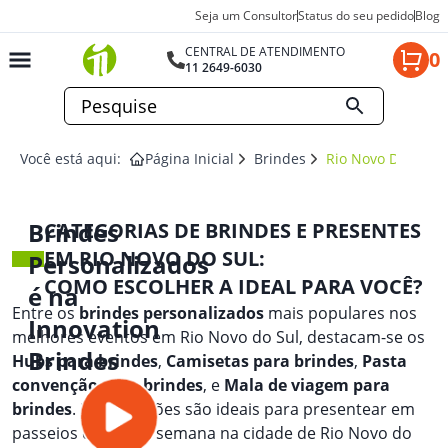
Seja um Consultor
Status do seu pedido
Blog
CENTRAL DE ATENDIMENTO
0
11 2649-6030
Você está aqui:
Página Inicial
Brindes
Rio Novo Do Sul
Brindes
CATEGORIAS DE BRINDES E PRESENTES
EM RIO NOVO DO SUL:
Personalizados
COMO ESCOLHER A IDEAL PARA VOCÊ?
é na
Entre os
brindes personalizados
mais populares nos
Innovation
melhores eventos em Rio Novo do Sul, destacam-se os
Brindes
Hubs para brindes
,
Camisetas para brindes
,
Pasta
convenção para brindes
, e
Mala de viagem para
brindes
. Essas opções são ideais para presentear em
passeios de fim de semana na cidade de Rio Novo do