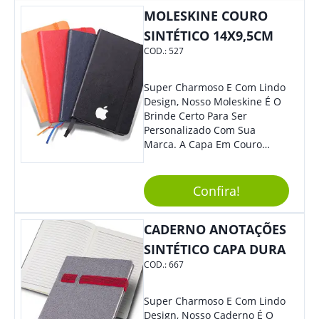
Colaboradores E Parceiros De
MOLESKINE COURO
Sua Empresa.
SINTÉTICO 14X9,5CM
COD.:
527
Super Charmoso E Com Lindo
Design, Nosso Moleskine É O
Brinde Certo Para Ser
Personalizado Com Sua
Marca. A Capa Em Couro
Sintético É Resistente, E O
Elástico Permite Maior
Segurança Ao Carregá-Lo.
Confira!
Ofereça A Seus Clientes E
Colaboradores, Sem Dúvidas
CADERNO ANOTAÇÕES
Eles Irão Adorar.
SINTÉTICO CAPA DURA
COD.:
667
Super Charmoso E Com Lindo
Design, Nosso Caderno É O