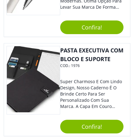
Modernas. Ótima Opção Para
Levar Sua Marca De Forma
Estilosa, Agregando Valor Para
Sua Empresa Em Eventos,
Reuniões Corporativas Ou Até
Confira!
Mesmo Para Presentear
Colaboradores E Parceiros De
Sua Empresa.
PASTA EXECUTIVA COM
BLOCO E SUPORTE
COD.:
1976
Super Charmoso E Com Lindo
Design, Nosso Caderno É O
Brinde Certo Para Ser
Personalizado Com Sua
Marca. A Capa Em Couro
Sintético É Resistente, E O
Elástico Permite Maior
Segurança Ao Carregá-Lo.
Confira!
Ofereça A Seus Clientes E
Colaboradores, Sem Dúvidas