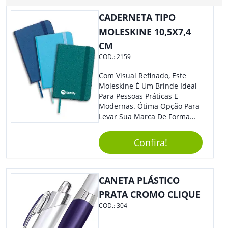
CADERNETA TIPO
MOLESKINE 10,5X7,4
CM
COD.:
2159
Com Visual Refinado, Este
Moleskine É Um Brinde Ideal
Para Pessoas Práticas E
Modernas. Ótima Opção Para
Levar Sua Marca De Forma
Estilosa, Agregando Valor Para
Sua Empresa Em Eventos,
Confira!
Reuniões Corporativas Ou Até
Mesmo Para Presentear
Colaboradores E Parceiros De
Sua Empresa.
CANETA PLÁSTICO
PRATA CROMO CLIQUE
COD.:
304