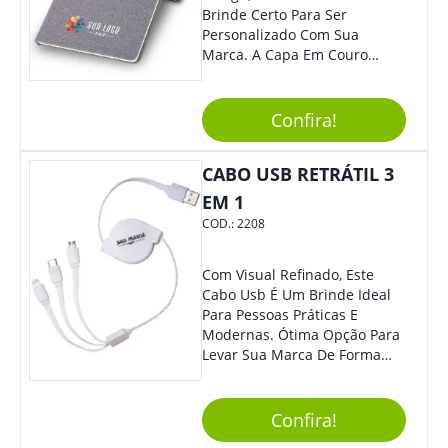
Brinde Certo Para Ser
Personalizado Com Sua
Marca. A Capa Em Couro
Sintético É Resistente, E O
Elástico Permite Maior
Segurança Ao Carregá-Lo.
Confira!
Ofereça A Seus Clientes E
Colaboradores, Sem Dúvidas
CABO USB RETRÁTIL 3
Eles Irão Adorar.
EM 1
COD.:
2208
Com Visual Refinado, Este
Cabo Usb É Um Brinde Ideal
Para Pessoas Práticas E
Modernas. Ótima Opção Para
Levar Sua Marca De Forma
Estilosa, Agregando Valor Para
Sua Empresa Em Eventos,
Reuniões Corporativas Ou Até
Confira!
Mesmo Para Presentear