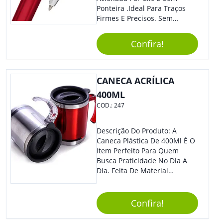
Ponteira .Ideal Para Traços
Firmes E Precisos. Sem
Dúvidas É Um Excelente
Brinde Para Representar Sua
Confira!
Marca.
CANECA ACRÍLICA
400ML
COD.:
247
Descrição Do Produto: A
Caneca Plástica De 400Ml É O
Item Perfeito Para Quem
Busca Praticidade No Dia A
Dia. Feita De Material
Resistente E Durável, Essa
Caneca É Ideal Para Ser
Utilizada Em Casa, No
Confira!
Trabalho Ou Em Qualquer
Outra Atividade Do Seu