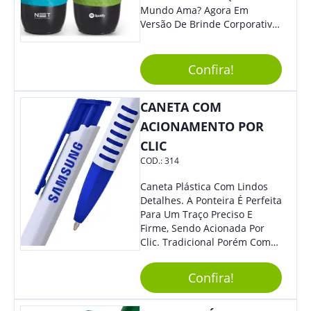
Mundo Ama? Agora Em
Versão De Brinde Corporativo
Para Que Você Possa Levar
Sua Marca Com Muito Estilo E
Acrescentar Ainda Mais
Confira!
Praticidade À Eventos E Feiras
De Exposição.
CANETA COM
ACIONAMENTO POR
CLIC
COD.:
314
Caneta Plástica Com Lindos
Detalhes. A Ponteira É Perfeita
Para Um Traço Preciso E
Firme, Sendo Acionada Por
Clic. Tradicional Porém Com
Design Minimalista Que Faz
Toda Diferença.
Confira!