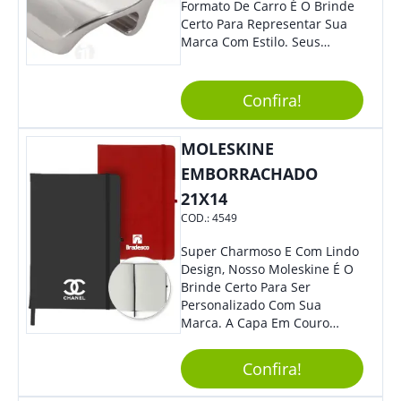
Formato De Carro É O Brinde
Certo Para Representar Sua
Marca Com Estilo. Seus
Clientes E Colaboradores Irão
Adorar.
Confira!
MOLESKINE
EMBORRACHADO
21X14
COD.:
4549
Super Charmoso E Com Lindo
Design, Nosso Moleskine É O
Brinde Certo Para Ser
Personalizado Com Sua
Marca. A Capa Em Couro
Sintético É Resistente, E O
Elástico Permite Ter Maior
Confira!
Segurança Ao Carregá-Lo.
Ofereça A Seus Clientes E