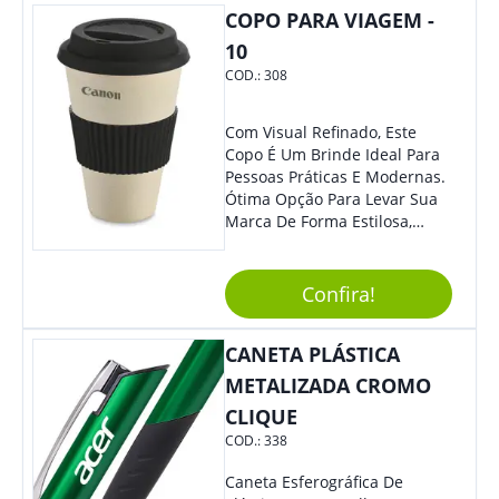
Colaboradores, Sem Dúvidas
COPO PARA VIAGEM -
Eles Irão Adorar.
10
COD.:
308
Com Visual Refinado, Este
Copo É Um Brinde Ideal Para
Pessoas Práticas E Modernas.
Ótima Opção Para Levar Sua
Marca De Forma Estilosa,
Agregando Valor Para Sua
Empresa Em Eventos,
Reuniões Corporativas Ou Até
Confira!
Mesmo Para Presentear
Colaboradores.
CANETA PLÁSTICA
METALIZADA CROMO
CLIQUE
COD.:
338
Caneta Esferográfica De