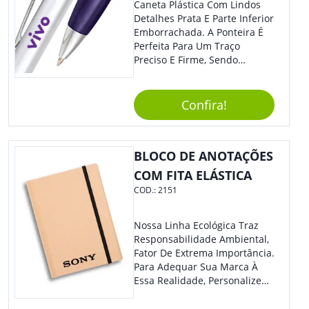
Caneta Plástica Com Lindos
Detalhes Prata E Parte Inferior
Emborrachada. A Ponteira É
Perfeita Para Um Traço
Preciso E Firme, Sendo
Acionada Por Clique.
Tradicional Porém Com
Design Minimalista Que Faz
Confira!
Toda Diferença.
BLOCO DE ANOTAÇÕES
COM FITA ELÁSTICA
COD.:
2151
Nossa Linha Ecológica Traz
Responsabilidade Ambiental,
Fator De Extrema Importância.
Para Adequar Sua Marca À
Essa Realidade, Personalize
Nosso Incrível Bloco De
Anotações Com Post-It E