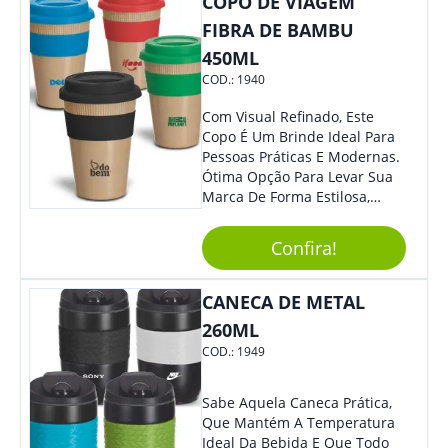
COPO DE VIAGEM
FIBRA DE BAMBU
450ML
COD.:
1940
Com Visual Refinado, Este
Copo É Um Brinde Ideal Para
Pessoas Práticas E Modernas.
Ótima Opção Para Levar Sua
Marca De Forma Estilosa,
Agregando Valor Para Sua
Empresa Em Eventos,
Confira!
Reuniões Corporativas Ou Até
Mesmo Para Presentear
Colaboradores.
CANECA DE METAL
260ML
COD.:
1949
Sabe Aquela Caneca Prática,
Que Mantém A Temperatura
Ideal Da Bebida E Que Todo