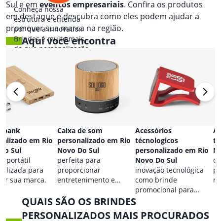
Sul e em
eventos empresariais
. Confira os produtos
Conheça nossa
em destaque e descubra como eles podem ajudar a
estrutura e entenda
promover sua marca na região.
por que a Innovation
Brindes é muito mais
Aqui você encontra
do que personalização.
 bank
Caixa de som
Acessórios
Ac
nalizado em Rio
personalizado em Rio
técnologicos
ta
Do Sul
Novo Do Sul
personalizado em Rio
No
a portátil
perfeita para
Novo Do Sul
co
nalizada para
proporcionar
inovação tecnológica
pa
car sua marca.
entretenimento e
como brinde
ma
destacar sua marca em
promocional para
QUAIS SÃO OS BRINDES
qualquer ocasião.
eventos.
PERSONALIZADOS MAIS PROCURADOS