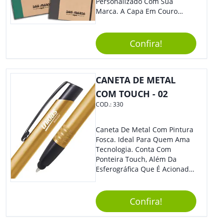
Personalizado Com Sua
Marca. A Capa Em Couro
Sintético É Resistente, E O
Elástico Permite Maior
Segurança Ao Carregá-Lo.
Confira!
Ofereça A Seus Clientes E
Colaboradores, Sem Dúvidas
Eles Irão Adorar.
CANETA DE METAL
COM TOUCH - 02
COD.:
330
Caneta De Metal Com Pintura
Fosca. Ideal Para Quem Ama
Tecnologia. Conta Com
Ponteira Touch, Além Da
Esferográfica Que É Acionada
Por Clique. Design Tradicional
Com Elegância E
Modernidade Na Medida
Confira!
Exata.