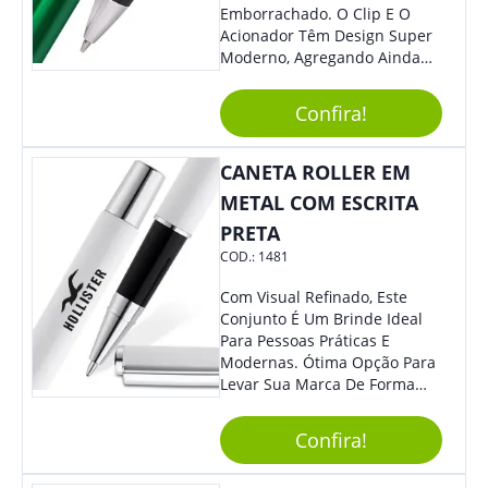
Emborrachado. O Clip E O
Acionador Têm Design Super
Moderno, Agregando Ainda
Mais Destaque Para Sua
Marca.
Confira!
CANETA ROLLER EM
METAL COM ESCRITA
PRETA
COD.:
1481
Com Visual Refinado, Este
Conjunto É Um Brinde Ideal
Para Pessoas Práticas E
Modernas. Ótima Opção Para
Levar Sua Marca De Forma
Estilosa, Agregando Valor Para
Sua Empresa Em Eventos,
Confira!
Reuniões Corporativas Ou Até
Mesmo Para Presentear