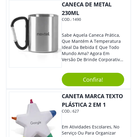
Sua Marca. Seus Clientes E
CANECA DE METAL
Colaboradores Com Certeza
230ML
Irão Adorar.
COD.:
1490
Sabe Aquela Caneca Prática,
Que Mantém A Temperatura
Ideal Da Bebida E Que Todo
Mundo Ama? Agora Em
Versão De Brinde Corporativo
Para Que Você Possa Levar
Sua Marca Com Muito Estilo E
Acrescentar Ainda Mais
Confira!
Praticidade À Eventos E Feiras
De Exposição.
CANETA MARCA TEXTO
PLÁSTICA 2 EM 1
COD.:
627
Em Atividades Escolares, No
Serviço Ou Para Organizar