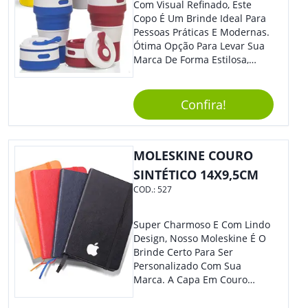
Com Visual Refinado, Este
Copo É Um Brinde Ideal Para
Pessoas Práticas E Modernas.
Ótima Opção Para Levar Sua
Marca De Forma Estilosa,
Agregando Valor Para Sua
Empresa Em Eventos,
Reuniões Corporativas Ou Até
Confira!
Mesmo Para Presentear
Colaboradores.
MOLESKINE COURO
SINTÉTICO 14X9,5CM
COD.:
527
Super Charmoso E Com Lindo
Design, Nosso Moleskine É O
Brinde Certo Para Ser
Personalizado Com Sua
Marca. A Capa Em Couro
Sintético É Resistente, E O
Elástico Permite Maior