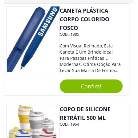
CANETA PLÁSTICA
CORPO COLORIDO
FOSCO
COD.:
1385
Com Visual Refinado, Esta
Caneta É Um Brinde Ideal
Para Pessoas Práticas E
Modernas. Ótima Opção Para
Levar Sua Marca De Forma
Estilosa, Agregando Valor Para
Sua Empresa Em Eventos,
Confira!
Reuniões Corporativas Ou Até
Mesmo Para Presentear
Colaboradores.
COPO DE SILICONE
RETRÁTIL 500 ML
COD.:
1954