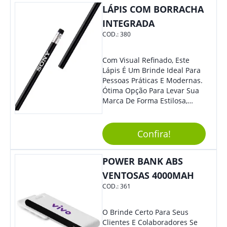
LÁPIS COM BORRACHA
INTEGRADA
COD.:
380
Com Visual Refinado, Este
Lápis É Um Brinde Ideal Para
Pessoas Práticas E Modernas.
Ótima Opção Para Levar Sua
Marca De Forma Estilosa,
Agregando Valor Para Sua
Empresa Em Eventos,
Reuniões Corporativas Ou Até
Confira!
Mesmo Para Presentear
Colaboradores E Parceiros De
POWER BANK ABS
Sua Empresa.
VENTOSAS 4000MAH
COD.:
361
O Brinde Certo Para Seus
Clientes E Colaboradores Se