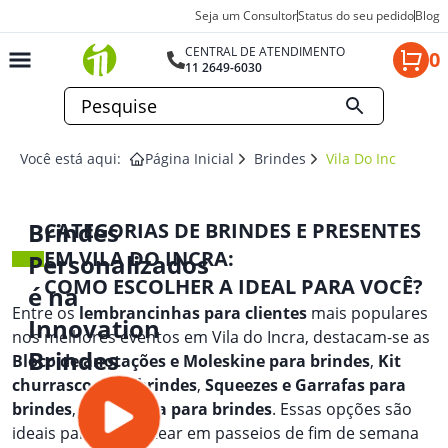
Seja um Consultor
Status do seu pedido
Blog
CENTRAL DE ATENDIMENTO
0
11 2649-6030
Você está aqui:
Página Inicial
Brindes
Vila Do Incra
Brindes
CATEGORIAS DE BRINDES E PRESENTES
EM VILA DO INCRA:
Personalizados
COMO ESCOLHER A IDEAL PARA VOCÊ?
é na
Entre os
lembrancinhas para clientes
mais populares
Innovation
nos melhores eventos em Vila do Incra, destacam-se as
Brindes
Bloco de anotações e Moleskine para brindes
,
Kit
churrasco para brindes
,
Squeezes e Garrafas para
brindes
, e
Lanterna para brindes
. Essas opções são
ideais para presentear em passeios de fim de semana