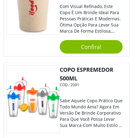
De Longa Duração E Conexão
Com Visual Refinado, Este
Bluetooth, Permitindo Que
Copo É Um Brinde Ideal Para
Você Conecte Seu Dispositivo
Pessoas Práticas E Modernas.
De Forma Prática E Sem Fios.
Ótima Opção Para Levar Sua
A Qualidade Do Som Não É
Marca De Forma Estilosa,
Prejudicada Mesmo Em
Agregando Valor Para Sua
Ambientes Molhados,
Empresa Em Eventos,
Garantindo Uma Experiência
Confira!
Reuniões Corporativas Ou Até
Sonora Imersiva Em Todas As
Mesmo Para Presentear
Situações. Usos Sugeridos:
Colaboradores.
Essa Caixa De Som É Perfeita
COPO ESPREMEDOR
Para Ser Utilizada Em
Atividades Ao Ar Livre, Como
500ML
Acampamentos, Festas Na
COD.:
2091
Piscina, Trilhas E Passeios De
Barco. Também Pode Ser
Usada Em Ambientes
Sabe Aquele Copo Prático Que
Internos, Como Banheiros,
Todo Mundo Ama? Agora Em
Cozinhas E Áreas De Lazer
Versão De Brinde Corporativo
Próximas À Água. Aproveite A
Para Que Você Possa Levar
Praticidade E A Resistência Da
Sua Marca Com Muito Estilo E
Caixa De Som Impermeável
Acrescentar Ainda Mais
Para Curtir Suas Músicas
Praticidade À Eventos E Feiras