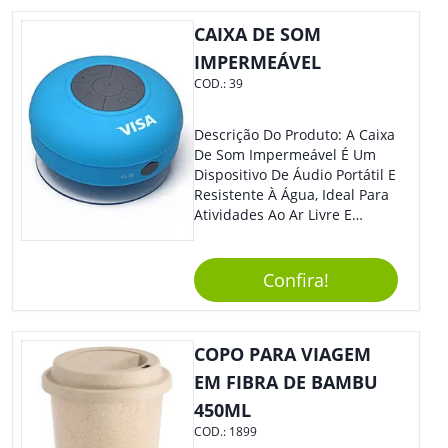
CAIXA DE SOM
IMPERMEÁVEL
COD.:
39
Descrição Do Produto: A Caixa
De Som Impermeável É Um
Dispositivo De Áudio Portátil E
Resistente À Água, Ideal Para
Atividades Ao Ar Livre E
Ambientes Úmidos. Com
Design Compacto E Durável,
Essa Caixa De Som Reproduz
Confira!
Um Som Claro E Potente,
Proporcionando Uma
Experiência Musical De Alta
COPO PARA VIAGEM
Qualidade Em Qualquer
Lugar. Benefícios: Além De
EM FIBRA DE BAMBU
Ser Resistente À Água, A Caixa
450ML
De Som Impermeável É Fácil
COD.:
1899
De Transportar, Possui Bateria