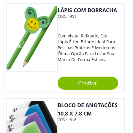
Colaboradores E Parceiros De
Sua Empresa.
LÁPIS COM BORRACHA
COD.:
1451
Com Visual Refinado, Este
Lápis É Um Brinde Ideal Para
Pessoas Práticas E Modernas.
Ótima Opção Para Levar Sua
Marca De Forma Estilosa,
Agregando Valor Para Sua
Empresa Em Eventos,
Reuniões Corporativas Ou Até
Confira!
Mesmo Para Presentear
Colaboradores E Parceiros De
Sua Empresa.
BLOCO DE ANOTAÇÕES
10,8 X 7,8 CM
COD.:
1918