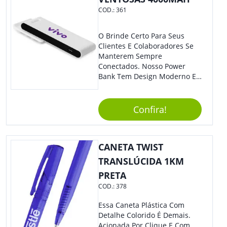
COD.:
361
O Brinde Certo Para Seus
Clientes E Colaboradores Se
Manterem Sempre
Conectados. Nosso Power
Bank Tem Design Moderno E
Leve, Perfeito Para Carregar
Na Bolsa Ou Na Mochila.
Compatível Com Diversos
Confira!
Aparelhos, O Brinde É Super
Eficiente E Ágil, Ideal Para
Quem Busca Praticidade No
CANETA TWIST
Dia A Dia. Personalize-O Com
Sua Marca E Tenha Ainda
TRANSLÚCIDA 1KM
Mais Destaque Em Eventos E
PRETA
Feiras De Negócios.
COD.:
378
Essa Caneta Plástica Com
Detalhe Colorido É Demais.
Acionada Por Clique E Com