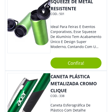
Organização Do Dia A Dia. -
SQUEEZE DE METAL
Estudos: Perfeita Para
RESISTENTE
Destacar Informações
COD.:
501
Importantes Em Livros,
Cadernos Ou Apostilas. -
Assinaturas: Com Tinta De
Ideal Para Feiras E Eventos
Secagem Rápida, É Excelente
Corporativos, Esse Squeeze
Para Assinar Documentos E
De Alumínio Tem Acabamento
Contratos Com Elegância E
Único E Design Super
Segurança.
Moderno, Contando Com Uma
Tampa Plástica Que Não
Permite Vazamentos. Sem
Dúvidas É Um Brinde Prático
Confira!
Que Levará Sua Marca Com
Muito Estilo, Agradando À
CANETA PLÁSTICA
Todos.
METALIZADA CROMO
CLIQUE
COD.:
338
Caneta Esferográfica De
Plástico Com Detalhe