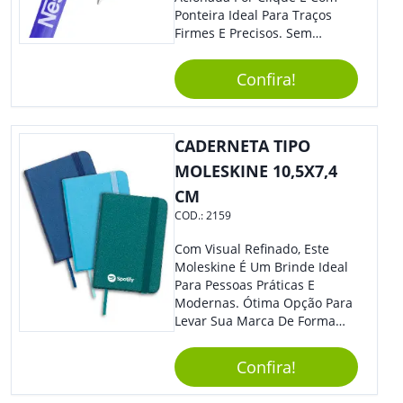
Ponteira Ideal Para Traços
Firmes E Precisos. Sem
Dúvidas É Um Excelente
Brinde Para Representar Sua
Confira!
Marca.
CADERNETA TIPO
MOLESKINE 10,5X7,4
CM
COD.:
2159
Com Visual Refinado, Este
Moleskine É Um Brinde Ideal
Para Pessoas Práticas E
Modernas. Ótima Opção Para
Levar Sua Marca De Forma
Estilosa, Agregando Valor Para
Sua Empresa Em Eventos,
Confira!
Reuniões Corporativas Ou Até
Mesmo Para Presentear