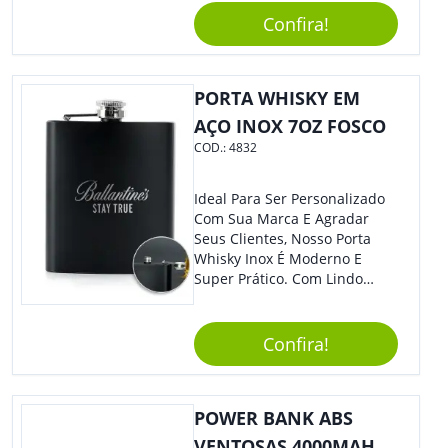
Favoritas Em Qualquer Lugar,
De Exposição.
Confira!
Sem Se Preocupar Com A
Água.
PORTA WHISKY EM
AÇO INOX 7OZ FOSCO
COD.:
4832
Ideal Para Ser Personalizado
Com Sua Marca E Agradar
Seus Clientes, Nosso Porta
Whisky Inox É Moderno E
Super Prático. Com Lindo
Design, O Brinde Será O
Grande Diferencial Em
Eventos E Feiras Corporativas.
Confira!
POWER BANK ABS
VENTOSAS 4000MAH