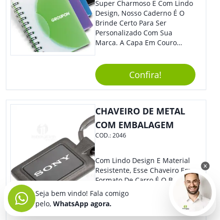
Super Charmoso E Com Lindo
Design, Nosso Caderno É O
Brinde Certo Para Ser
Personalizado Com Sua
Marca. A Capa Em Couro
Sintético É Resistente, E O
Elástico Permite Maior
Segurança Ao Carregá-Lo.
Confira!
Ofereça A Seus Clientes E
Colaboradores, Sem Dúvidas
Eles Irão Adorar.
CHAVEIRO DE METAL
COM EMBALAGEM
COD.:
2046
Com Lindo Design E Material
Resistente, Esse Chaveiro Em
Formato De Carro É O Brinde
Certo Para Representar Sua
Seja bem vindo! Fala comigo
Marca Com Estilo. Seus
pelo,
WhatsApp agora.
Clientes E Colaboradores Irão
Adorar.