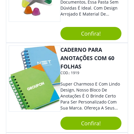
Documentos, Essa Pasta Sem
Dúvidas É Ideal. Com Design
Arrojado E Material De
Qualidade, O Brinde É Super
Prático E Agradará Todos Os
Seus Clientes. Leve Sua Marca
Confira!
À Eventos E Feiras
Corporativas Em Um Item
CADERNO PARA
Moderno E Util.
ANOTAÇÕES COM 60
FOLHAS
COD.:
1919
Super Charmoso E Com Lindo
Design, Nosso Bloco De
Anotações É O Brinde Certo
Para Ser Personalizado Com
Sua Marca. Ofereça A Seus
Clientes E Colaboradores, Sem
Dúvidas Eles Irão Adorar.
Confira!