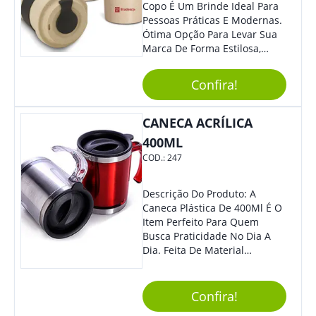
Copo É Um Brinde Ideal Para
Pessoas Práticas E Modernas.
Ótima Opção Para Levar Sua
Marca De Forma Estilosa,
Agregando Valor Para Sua
Empresa Em Eventos,
Confira!
Reuniões Corporativas Ou Até
Mesmo Para Presentear
Colaboradores.
CANECA ACRÍLICA
400ML
COD.:
247
Descrição Do Produto: A
Caneca Plástica De 400Ml É O
Item Perfeito Para Quem
Busca Praticidade No Dia A
Dia. Feita De Material
Resistente E Durável, Essa
Caneca É Ideal Para Ser
Utilizada Em Casa, No
Confira!
Trabalho Ou Em Qualquer