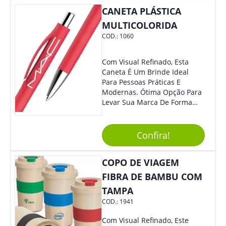
Eficiente E Ágil, Ideal Para
CANETA PLÁSTICA
Quem Busca Praticidade No
MULTICOLORIDA
Dia A Dia. Personalize-O Com
COD.:
1060
Sua Marca E Tenha Ainda
Mais Destaque Em Eventos E
Feiras De Negócios.
Com Visual Refinado, Esta
Caneta É Um Brinde Ideal
Para Pessoas Práticas E
Modernas. Ótima Opção Para
Levar Sua Marca De Forma
Estilosa, Agregando Valor Para
Sua Empresa Em Eventos,
Reuniões Corporativas Ou Até
Confira!
Mesmo Para Presentear
Colaboradores E Parceiros De
COPO DE VIAGEM
Sua Empresa.
FIBRA DE BAMBU COM
TAMPA
COD.:
1941
Com Visual Refinado, Este