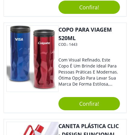
Segurança Ao Carregá-Lo.
Confira!
Ofereça A Seus Clientes E
Colaboradores, Sem Dúvidas
Eles Irão Adorar.
COPO PARA VIAGEM
520ML
COD.:
1443
Com Visual Refinado, Este
Copo É Um Brinde Ideal Para
Pessoas Práticas E Modernas.
Ótima Opção Para Levar Sua
Marca De Forma Estilosa,
Agregando Valor Para Sua
Empresa Em Eventos,
Reuniões Corporativas Ou Até
Confira!
Mesmo Para Presentear
Colaboradores.
CANETA PLÁSTICA CLIC
- DESIGN FUNCIONAL