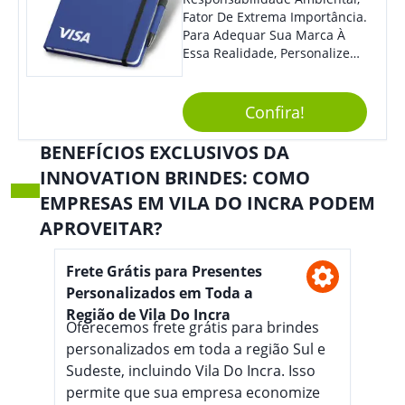
Fator De Extrema Importância.
Para Adequar Sua Marca À
Essa Realidade, Personalize
Nosso Incrível Bloco De
Anotações Com Post-It E
Caneta. Elaborado A Partir De
Confira!
Material Reciclado, O Brinde
Também É Prático, Tornando-
BENEFÍCIOS EXCLUSIVOS DA
Se Assim Excelente Para Uso
INNOVATION BRINDES: COMO
Cotidiano. Perfeito, Não É?!
EMPRESAS EM VILA DO INCRA PODEM
APROVEITAR?
Frete Grátis para Presentes
Personalizados em Toda a
Região de Vila Do Incra
Oferecemos frete grátis para brindes
personalizados em toda a região Sul e
Sudeste, incluindo Vila Do Incra. Isso
permite que sua empresa economize