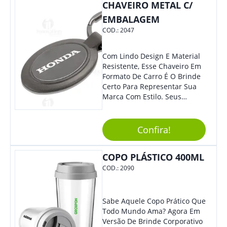
Colaboradores E Parceiros De
CHAVEIRO METAL C/
Sua Empresa.
EMBALAGEM
COD.:
2047
Com Lindo Design E Material
Resistente, Esse Chaveiro Em
Formato De Carro É O Brinde
Certo Para Representar Sua
Marca Com Estilo. Seus
Clientes E Colaboradores Irão
Adorar.
Confira!
COPO PLÁSTICO 400ML
COD.:
2090
Sabe Aquele Copo Prático Que
Todo Mundo Ama? Agora Em
Versão De Brinde Corporativo