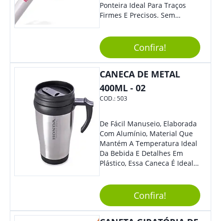
Ponteira Ideal Para Traços
Firmes E Precisos. Sem
Dúvidas É Um Excelente
Brinde Para Representar Sua
Marca. Dimensões: 1.6 Cm X
Confira!
13.7 Cm X 1.6 Cm
CANECA DE METAL
400ML - 02
COD.:
503
De Fácil Manuseio, Elaborada
Com Alumínio, Material Que
Mantém A Temperatura Ideal
Da Bebida E Detalhes Em
Plástico, Essa Caneca É Ideal
Para Levar Sua Marca Com
Estilo E Surpreender À Todos.
Versátil, O Brinde Se Adequa
Confira!
À Feiras, Eventos E Até Mesmo
Datas Especiais.