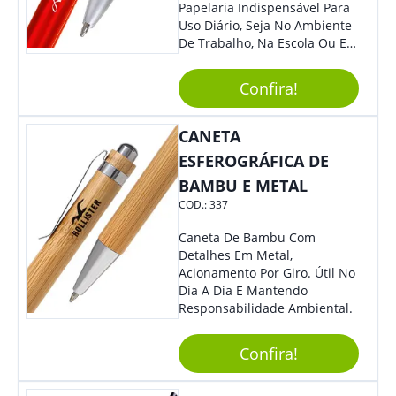
Papelaria Indispensável Para
Uso Diário, Seja No Ambiente
De Trabalho, Na Escola Ou Em
Casa. Feita De Plástico
Resistente, Possui Tinta De
Confira!
Qualidade Que Garante Uma
Escrita Suave E Sem Borrões.
Benefícios: - Praticidade: Leve
CANETA
E Compacta, Pode Ser
ESFEROGRÁFICA DE
Facilmente Transportada Em
BAMBU E METAL
Bolsas, Mochilas E Estojos. -
Durabilidade: Sua Estrutura
COD.:
337
Resistente Garante Uma
Longa Vida Útil, Evitando
Caneta De Bambu Com
Quebra Ou Danos. - Escrita
Detalhes Em Metal,
Precisa: A Ponta Fina Permite
Acionamento Por Giro. Útil No
Uma Escrita Uniforme E
Dia A Dia E Mantendo
Legível Em Diversos Tipos De
Responsabilidade Ambiental.
Papel. Usos Sugeridos: -
Anotações: Ideal Para Fazer
Confira!
Anotações Rápidas Durante
Reuniões, Aulas Ou Para