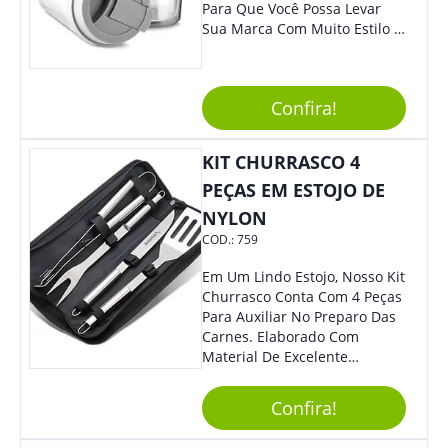
Para Que Você Possa Levar
Sua Marca Com Muito Estilo E
Acrescentar Ainda Mais
Praticidade À Eventos E Feiras
De Exposição.
Confira!
KIT CHURRASCO 4
PEÇAS EM ESTOJO DE
NYLON
COD.:
759
Em Um Lindo Estojo, Nosso Kit
Churrasco Conta Com 4 Peças
Para Auxiliar No Preparo Das
Carnes. Elaborado Com
Material De Excelente
Qualidade E Design
Tradicional, Sem Dúvidas É O
Confira!
Brinde Certo Para Todos Os
Públicos. Personalize-O Com