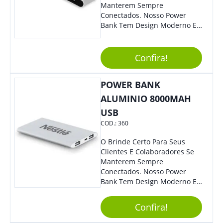
Manterem Sempre
Conectados. Nosso Power
Bank Tem Design Moderno E
Leve, Perfeito Para Carregar
Na Bolsa Ou Na Mochila.
Compatível Com Diversos
Confira!
Aparelhos, O Brinde É Super
Eficiente E Ágil, Ideal Para
POWER BANK
Quem Busca Praticidade No
Dia A Dia. Personalize-O Com
ALUMINIO 8000MAH
Sua Marca E Tenha Ainda
USB
Mais Destaque Em Eventos E
COD.:
360
Feiras De Negócios.
O Brinde Certo Para Seus
Clientes E Colaboradores Se
Manterem Sempre
Conectados. Nosso Power
Bank Tem Design Moderno E
Leve, Perfeito Para Carregar
Na Bolsa Ou Na Mochila.
Confira!
Compatível Com Diversos
Aparelhos, O Brinde É Super