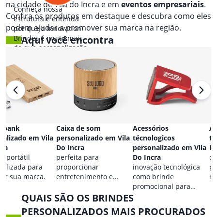
na cidade de Vila do Incra e em
eventos empresariais
.
Conheça nossa
Confira os produtos em destaque e descubra como eles
estrutura e entenda
podem ajudar a promover sua marca na região.
por que a Innovation
Brindes é muito mais
Aqui você encontra
do que personalização.
 bank
Caixa de som
Acessórios
Ac
nalizado em Vila
personalizado em Vila
técnologicos
ta
cra
Do Incra
personalizado em Vila
Do
a portátil
perfeita para
Do Incra
co
nalizada para
proporcionar
inovação tecnológica
pa
car sua marca.
entretenimento e
como brinde
ma
destacar sua marca em
promocional para
QUAIS SÃO OS BRINDES
qualquer ocasião.
eventos.
PERSONALIZADOS MAIS PROCURADOS