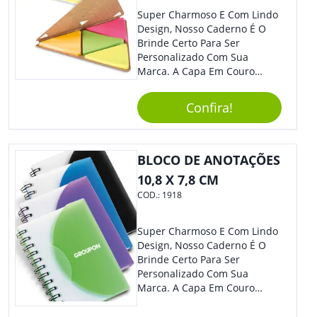
Super Charmoso E Com Lindo
Design, Nosso Caderno É O
Brinde Certo Para Ser
Personalizado Com Sua
Marca. A Capa Em Couro
Sintético É Resistente, E O
Elástico Permite Maior
Confira!
Segurança Ao Carregá-Lo.
Ofereça A Seus Clientes E
Colaboradores, Sem Dúvidas
Eles Irão Adorar.
BLOCO DE ANOTAÇÕES
10,8 X 7,8 CM
COD.:
1918
Super Charmoso E Com Lindo
Design, Nosso Caderno É O
Brinde Certo Para Ser
Personalizado Com Sua
Marca. A Capa Em Couro
Sintético É Resistente, E O
Elástico Permite Maior