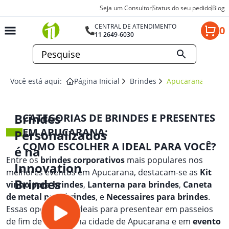
Seja um Consultor
Status do seu pedido
Blog
CENTRAL DE ATENDIMENTO
0
11 2649-6030
Você está aqui:
Página Inicial
Brindes
Apucarana
Brindes
CATEGORIAS DE BRINDES E PRESENTES
EM APUCARANA:
Personalizados
COMO ESCOLHER A IDEAL PARA VOCÊ?
é na
Entre os
brindes corporativos
mais populares nos
Innovation
melhores eventos em Apucarana, destacam-se as
Kit
Brindes
vinho para brindes
,
Lanterna para brindes
,
Caneta
de metal para brindes
, e
Necessaires para brindes
.
Essas opções são ideais para presentear em passeios
de fim de semana na cidade de Apucarana e em
evento