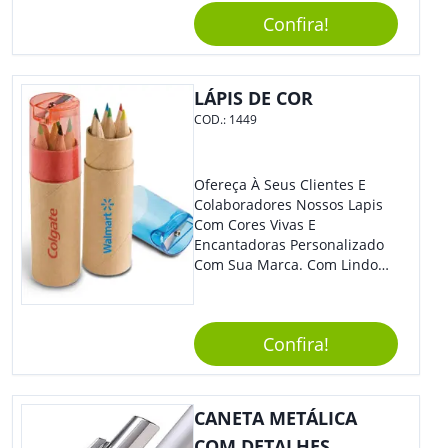
Segurança Ao Carregá-Lo.
Confira!
Ofereça A Seus Clientes E
Colaboradores, Sem Dúvidas
Eles Irão Adorar.
LÁPIS DE COR
COD.:
1449
Ofereça À Seus Clientes E
Colaboradores Nossos Lapis
Com Cores Vivas E
Encantadoras Personalizado
Com Sua Marca. Com Lindo
Design, O Brinde É Versátil
Para Diversas Ocasiões.
Perfeito, Não É?!
Confira!
CANETA METÁLICA
COM DETALHES