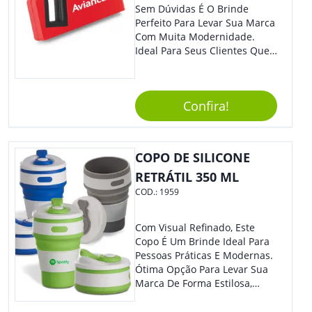
Sem Dúvidas É O Brinde
Perfeito Para Levar Sua Marca
Com Muita Modernidade.
Ideal Para Seus Clientes Que
Adoram Praticidade No Dia A
Dia. Com Design Tradicional,
Sua Empresa Terá O Grande
Confira!
Destaque Merecido.
COPO DE SILICONE
RETRÁTIL 350 ML
COD.:
1959
Com Visual Refinado, Este
Copo É Um Brinde Ideal Para
Pessoas Práticas E Modernas.
Ótima Opção Para Levar Sua
Marca De Forma Estilosa,
Agregando Valor Para Sua
Empresa Em Eventos,