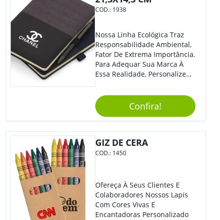
COD.:
1938
Nossa Linha Ecológica Traz
Responsabilidade Ambiental,
Fator De Extrema Importância.
Para Adequar Sua Marca À
Essa Realidade, Personalize
Nosso Incrível Bloco De
Anotações Com Post-It E
Caneta. Elaborado A Partir De
Confira!
Material Reciclado, O Brinde
Também É Prático, Tornando-
Se Assim Excelente Para Uso
GIZ DE CERA
Cotidiano. Perfeito, Não É?!
COD.:
1450
Ofereça À Seus Clientes E
Colaboradores Nossos Lapis
Com Cores Vivas E
Encantadoras Personalizado