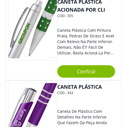
Colaboradores E Parceiros De
CANETA PLÁSTICA
Sua Empresa.
ACIONADA POR CLI
COD.:
305
Caneta Plástica Com Pintura
Prata, Pedras De Strass E Anel
Com Relevo Na Parte Inferior.
Demais, Não É?! Fácil De
Utilizar, Basta Acioná-La Por
Clic.
Confira!
CANETA PLÁSTICA
COD.:
343
Caneta De Plástico Com
Detalhes Na Parte Inferior
Que Fazem Da Peça Ainda