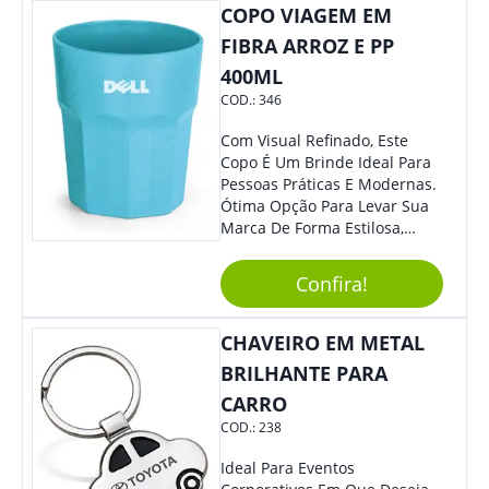
COPO VIAGEM EM
FIBRA ARROZ E PP
400ML
COD.:
346
Com Visual Refinado, Este
Copo É Um Brinde Ideal Para
Pessoas Práticas E Modernas.
Ótima Opção Para Levar Sua
Marca De Forma Estilosa,
Agregando Valor Para Sua
Empresa Em Eventos,
Confira!
Reuniões Corporativas Ou Até
Mesmo Para Presentear
Colaboradores.
CHAVEIRO EM METAL
BRILHANTE PARA
CARRO
COD.:
238
Ideal Para Eventos