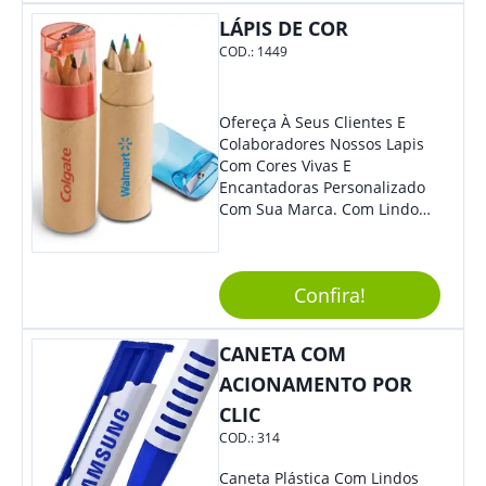
Colaboradores E Parceiros De
LÁPIS DE COR
Sua Empresa.
COD.:
1449
Ofereça À Seus Clientes E
Colaboradores Nossos Lapis
Com Cores Vivas E
Encantadoras Personalizado
Com Sua Marca. Com Lindo
Design, O Brinde É Versátil
Para Diversas Ocasiões.
Perfeito, Não É?!
Confira!
CANETA COM
ACIONAMENTO POR
CLIC
COD.:
314
Caneta Plástica Com Lindos