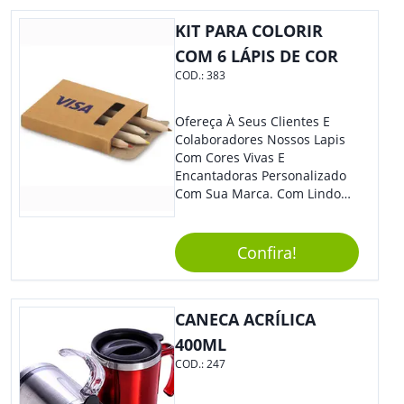
KIT PARA COLORIR
COM 6 LÁPIS DE COR
COD.:
383
Ofereça À Seus Clientes E
Colaboradores Nossos Lapis
Com Cores Vivas E
Encantadoras Personalizado
Com Sua Marca. Com Lindo
Design, O Brinde É Versátil
Para Diversas Ocasiões.
Perfeito, Não É?!
Confira!
CANECA ACRÍLICA
400ML
COD.:
247