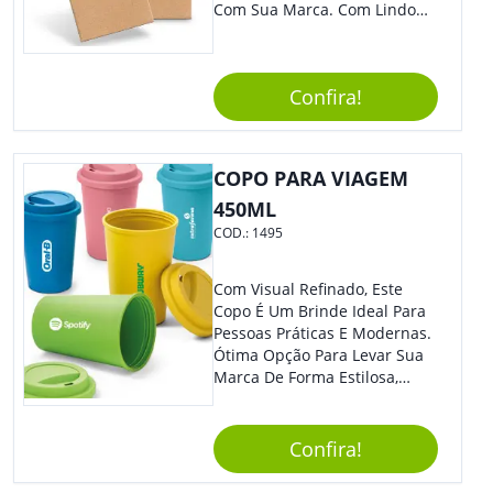
Com Sua Marca. Com Lindo
Design, O Brinde É Versátil
Para Diversas Ocasiões.
Perfeito, Não É?!
Confira!
COPO PARA VIAGEM
450ML
COD.:
1495
Com Visual Refinado, Este
Copo É Um Brinde Ideal Para
Pessoas Práticas E Modernas.
Ótima Opção Para Levar Sua
Marca De Forma Estilosa,
Agregando Valor Para Sua
Empresa Em Eventos,
Reuniões Corporativas Ou Até
Confira!
Mesmo Para Presentear
Colaboradores.