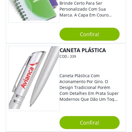
Brinde Certo Para Ser
Personalizado Com Sua
Marca. A Capa Em Couro
Sintético É Resistente, E O
Elástico Permite Maior
Segurança Ao Carregá-Lo.
Confira!
Ofereça A Seus Clientes E
Colaboradores, Sem Dúvidas
CANETA PLÁSTICA
Eles Irão Adorar.
COD.:
339
Caneta Plástica Com
Acionamento Por Giro. O
Design Tradicional Porém
Com Detalhes Em Prata Super
Modernos Que Dão Um Toque
De Charme Na Peça.
Confira!