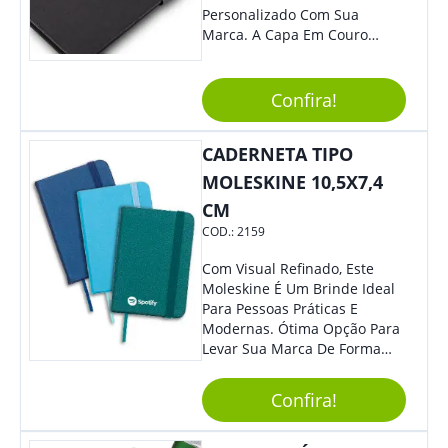
Personalizado Com Sua
Marca. A Capa Em Couro
Sintético É Resistente, E O
Elástico Permite Maior
Segurança Ao Carregá-Lo.
Confira!
Ofereça A Seus Clientes E
Colaboradores, Sem Dúvidas
CADERNETA TIPO
Eles Irão Adorar.
MOLESKINE 10,5X7,4
CM
COD.:
2159
Com Visual Refinado, Este
Moleskine É Um Brinde Ideal
Para Pessoas Práticas E
Modernas. Ótima Opção Para
Levar Sua Marca De Forma
Estilosa, Agregando Valor Para
Sua Empresa Em Eventos,
Confira!
Reuniões Corporativas Ou Até
Mesmo Para Presentear