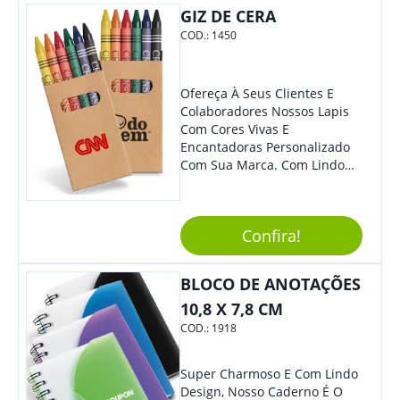
GIZ DE CERA
COD.:
1450
Ofereça À Seus Clientes E
Colaboradores Nossos Lapis
Com Cores Vivas E
Encantadoras Personalizado
Com Sua Marca. Com Lindo
Design, O Brinde É Versátil
Para Diversas Ocasiões.
Perfeito, Não É?!
Confira!
BLOCO DE ANOTAÇÕES
10,8 X 7,8 CM
COD.:
1918
Super Charmoso E Com Lindo
Design, Nosso Caderno É O