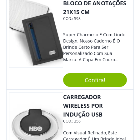
BLOCO DE ANOTAÇÕES
Sua Empresa.
21X15 CM
COD.:
598
Super Charmoso E Com Lindo
Design, Nosso Caderno É O
Brinde Certo Para Ser
Personalizado Com Sua
Marca. A Capa Em Couro
Sintético É Resistente, E O
Elástico Permite Maior
Segurança Ao Carregá-Lo.
Confira!
Ofereça A Seus Clientes E
Colaboradores, Sem Dúvidas
CARREGADOR
Eles Irão Adorar.
WIRELESS POR
INDUÇÃO USB
COD.:
356
Com Visual Refinado, Este
Carregador É Um Brinde Ideal