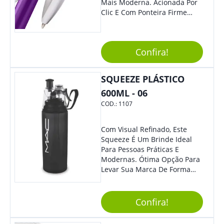
Mais Moderna. Acionada Por
Clic E Com Ponteira Firme
Para Traços Precisos.
Confira!
SQUEEZE PLÁSTICO
600ML - 06
COD.:
1107
Com Visual Refinado, Este
Squeeze É Um Brinde Ideal
Para Pessoas Práticas E
Modernas. Ótima Opção Para
Levar Sua Marca De Forma
Estilosa, Agregando Valor Para
Sua Empresa Em Eventos,
Reuniões Corporativas Ou Até
Confira!
Mesmo Para Presentear
Colaboradores E Parceiros De