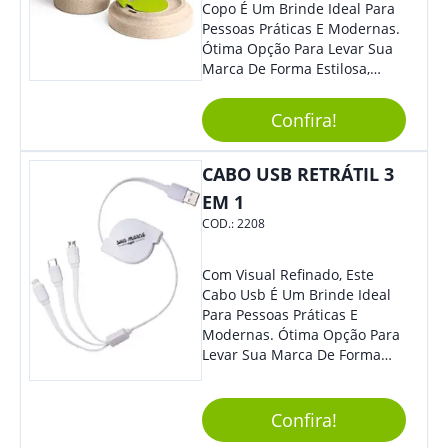
Copo É Um Brinde Ideal Para
Pessoas Práticas E Modernas.
Ótima Opção Para Levar Sua
Marca De Forma Estilosa,
Agregando Valor Para Sua
Empresa Em Eventos,
Confira!
Reuniões Corporativas Ou Até
Mesmo Para Presentear
Colaboradores.
CABO USB RETRÁTIL 3
EM 1
COD.:
2208
Com Visual Refinado, Este
Cabo Usb É Um Brinde Ideal
Para Pessoas Práticas E
Modernas. Ótima Opção Para
Levar Sua Marca De Forma
Estilosa, Agregando Valor Para
Sua Empresa Em Eventos,
Reuniões Corporativas Ou Até
Confira!
Mesmo Para Presentear