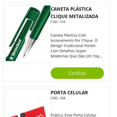
Quem Busca Praticidade No
CANETA PLÁSTICA
Dia A Dia. Personalize-O Com
Sua Marca E Tenha Ainda
CLIQUE METALIZADA
Mais Destaque Em Eventos E
COD.:
316
Feiras De Negócios.
Caneta Plástica Com
Acionamento Por Clique. O
Design Tradicional Porém
Com Detalhes Super
Modernos Que Dão Um Toque
De Charme Na Peça.
Confira!
PORTA CELULAR
COD.:
358
Prático, Esse Porta-Celular