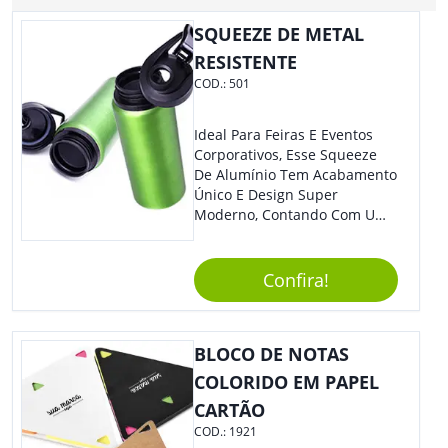
SQUEEZE DE METAL
RESISTENTE
COD.:
501
Ideal Para Feiras E Eventos
Corporativos, Esse Squeeze
De Alumínio Tem Acabamento
Único E Design Super
Moderno, Contando Com Uma
Tampa Plástica Que Não
Permite Vazamentos. Sem
Dúvidas É Um Brinde Prático
Confira!
Que Levará Sua Marca Com
Muito Estilo, Agradando À
Todos.
BLOCO DE NOTAS
COLORIDO EM PAPEL
CARTÃO
COD.:
1921