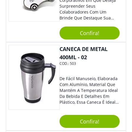
Corporativos Em Que Deseja
Surpreender Seus
Colaboradores Com Um
Brinde Que Destaque Sua
Marca, Esse Chaveiro Em
Formato De Carro É Ideal!
Confira!
Elaborado Com Metal,
Material Resistente E Durável,
O Item Conta Também Com
CANECA DE METAL
Lindo Design.
400ML - 02
COD.:
503
De Fácil Manuseio, Elaborada
Com Alumínio, Material Que
Mantém A Temperatura Ideal
Da Bebida E Detalhes Em
Plástico, Essa Caneca É Ideal
Para Levar Sua Marca Com
Estilo E Surpreender À Todos.
Versátil, O Brinde Se Adequa
Confira!
À Feiras, Eventos E Até Mesmo
Datas Especiais.