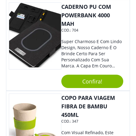
CADERNO PU COM
POWERBANK 4000
MAH
COD.:
704
Super Charmoso E Com Lindo
Design, Nosso Caderno É O
Brinde Certo Para Ser
Personalizado Com Sua
Marca. A Capa Em Couro
Sintético É Resistente, E O
Elástico Permite Maior
Confira!
Segurança Ao Carregá-Lo.
Ofereça A Seus Clientes E
Colaboradores, Sem Dúvidas
COPO PARA VIAGEM
Eles Irão Adorar.
FIBRA DE BAMBU
450ML
COD.:
347
Com Visual Refinado, Este