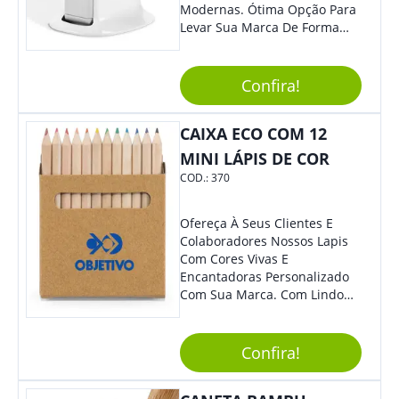
Modernas. Ótima Opção Para
Levar Sua Marca De Forma
Estilosa, Agregando Valor Para
Sua Empresa Em Eventos,
Reuniões Corporativas Ou Até
Confira!
Mesmo Para Presentear
Colaboradores E Parceiros De
CAIXA ECO COM 12
Sua Empresa.
MINI LÁPIS DE COR
COD.:
370
Ofereça À Seus Clientes E
Colaboradores Nossos Lapis
Com Cores Vivas E
Encantadoras Personalizado
Com Sua Marca. Com Lindo
Design, O Brinde É Versátil
Para Diversas Ocasiões.
Perfeito, Não É?!
Confira!