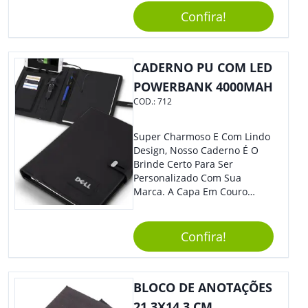
Reuniões Corporativas Ou Até
Confira!
Mesmo Para Presentear
Colaboradores.
CADERNO PU COM LED
POWERBANK 4000MAH
COD.:
712
Super Charmoso E Com Lindo
Design, Nosso Caderno É O
Brinde Certo Para Ser
Personalizado Com Sua
Marca. A Capa Em Couro
Sintético É Resistente, E O
Elástico Permite Maior
Segurança Ao Carregá-Lo.
Confira!
Ofereça A Seus Clientes E
Colaboradores, Sem Dúvidas
Eles Irão Adorar.
BLOCO DE ANOTAÇÕES
21,3X14,3 CM