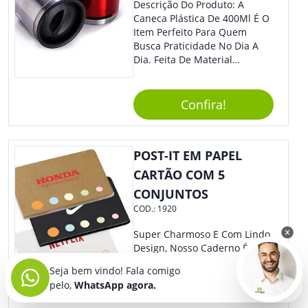
Descrição Do Produto: A
Caneca Plástica De 400Ml É O
Item Perfeito Para Quem
Busca Praticidade No Dia A
Dia. Feita De Material
Resistente E Durável, Essa
Caneca É Ideal Para Ser
Utilizada Em Casa, No
Confira!
Trabalho Ou Em Qualquer
Outra Atividade Do Seu
Cotidiano. Benefícios: -
POST-IT EM PAPEL
Capacidade De 400Ml, Ideal
Para Diferentes Tipos De
CARTÃO COM 5
Bebidas Quentes Ou Frias. -
CONJUNTOS
Leve E Fácil De Transportar,
COD.:
1920
Podendo Ser Levada Para
Qualquer Lugar. - Material
Super Charmoso E Com Lindo
Plástico De Alta Qualidade,
Design, Nosso Caderno É O
Resistente A Quedas E Não
Brinde Certo Para Ser
Quebra Com Facilidade. Usos
Seja bem vindo! Fala comigo
Personalizado Com Sua
Sugeridos: - Perfeita Para
pelo,
WhatsApp agora.
Marca. A Capa Em Couro
Tomar Café, Chá, Sucos Ou
Sintético É Resistente, E O
Água. - Ideal Para Levar Ao