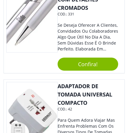
CROMADOS
COD.:
331
Se Deseja Oferecer A Clientes,
Convidados Ou Colaboradores
Algo Que Útil No Dia A Dia,
Sem Dúvidas Esse É O Brinde
Perfeito. Elaborada Em
Plástico Fosco E Resistente E
Com Detalhes Em Metal, Essa
Confira!
Incrível Caneta Esferográfica É
Acionada Na Por Clic Na Parte
Superior.
ADAPTADOR DE
TOMADA UNIVERSAL
COMPACTO
COD.:
42
Para Quem Adora Viajar Mas
Enfrenta Problemas Com Os
Diversos Tipos De Tomadas,