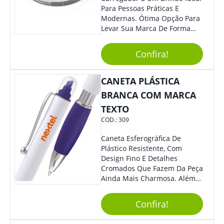
Para Pessoas Práticas E
Modernas. Ótima Opção Para
Levar Sua Marca De Forma
Estilosa, Agregando Valor Para
Sua Empresa Em Eventos,
Confira!
Reuniões Corporativas Ou Até
Mesmo Para Presentear
Colaboradores E Parceiros De
CANETA PLÁSTICA
Sua Empresa.
BRANCA COM MARCA
TEXTO
COD.:
309
Caneta Esferográfica De
Plástico Resistente, Com
Design Fino E Detalhes
Cromados Que Fazem Da Peça
Ainda Mais Charmosa. Além
Disso, É Super Prática Pois
Seu Acionamento É Por Giro.
Confira!
Perfeita Para Diversas
Ocasiões Do Dia A Dia.