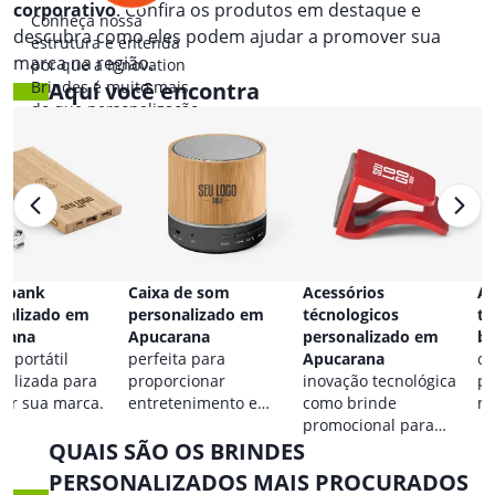
corporativo
. Confira os produtos em destaque e
Conheça nossa
descubra como eles podem ajudar a promover sua
estrutura e entenda
marca na região.
por que a Innovation
Brindes é muito mais
Aqui você encontra
do que personalização.
 bank
Caixa de som
Acessórios
Ac
nalizado em
personalizado em
técnologicos
ta
rana
Apucarana
personalizado em
br
a portátil
perfeita para
Apucarana
co
nalizada para
proporcionar
inovação tecnológica
pa
car sua marca.
entretenimento e
como brinde
ma
destacar sua marca em
promocional para
QUAIS SÃO OS BRINDES
qualquer ocasião.
eventos.
PERSONALIZADOS MAIS PROCURADOS