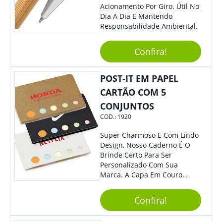
Acionamento Por Giro. Útil No
Dia A Dia E Mantendo
Responsabilidade Ambiental.
Confira!
POST-IT EM PAPEL
CARTÃO COM 5
CONJUNTOS
COD.:
1920
Super Charmoso E Com Lindo
Design, Nosso Caderno É O
Brinde Certo Para Ser
Personalizado Com Sua
Marca. A Capa Em Couro
Sintético É Resistente, E O
Elástico Permite Maior
Confira!
Segurança Ao Carregá-Lo.
Ofereça A Seus Clientes E