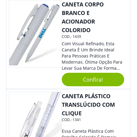
CANETA CORPO
BRANCO E
ACIONADOR
COLORIDO
COD.:
1439
Com Visual Refinado, Esta
Caneta É Um Brinde Ideal
Para Pessoas Práticas E
Modernas. Ótima Opção Para
Levar Sua Marca De Forma
Estilosa, Agregando Valor Para
Confira!
Sua Empresa Em Eventos,
Reuniões Corporativas Ou Até
Mesmo Para Presentear
CANETA PLÁSTICO
Colaboradores.
TRANSLÚCIDO COM
CLIQUE
COD.:
1341
Essa Caneta Plástica Com