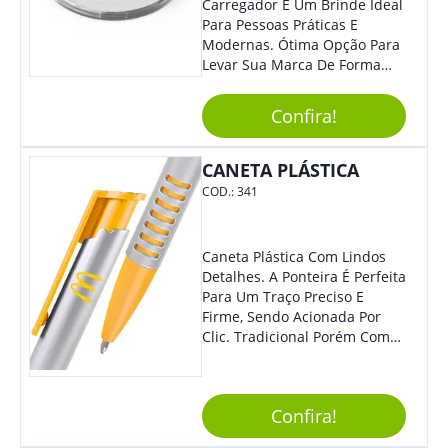
Carregador É Um Brinde Ideal
Para Pessoas Práticas E
Modernas. Ótima Opção Para
Levar Sua Marca De Forma
Estilosa, Agregando Valor Para
Sua Empresa Em Eventos,
Confira!
Reuniões Corporativas Ou Até
Mesmo Para Presentear
Colaboradores E Parceiros De
CANETA PLÁSTICA
Sua Empresa.
COD.:
341
Caneta Plástica Com Lindos
Detalhes. A Ponteira É Perfeita
Para Um Traço Preciso E
Firme, Sendo Acionada Por
Clic. Tradicional Porém Com
Design Minimalista Que Faz
Toda Diferença.
Confira!