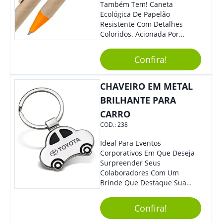
Também Tem! Caneta
Ecológica De Papelão
Resistente Com Detalhes
Coloridos. Acionada Por
Clique, É Fácil De Ser Utilizada
E Tem Ponteira Firme, Ideal
Confira!
Para Traços Precisos.
CHAVEIRO EM METAL
BRILHANTE PARA
CARRO
COD.:
238
Ideal Para Eventos
Corporativos Em Que Deseja
Surpreender Seus
Colaboradores Com Um
Brinde Que Destaque Sua
Marca, Esse Chaveiro Em
Formato De Carro É Ideal!
Confira!
Elaborado Com Metal,