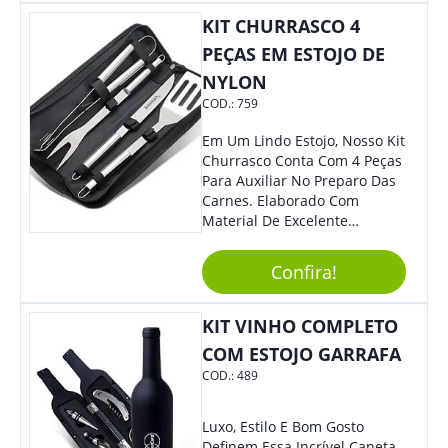
Material Resistente E Durável,
O Item Conta Também Com
KIT CHURRASCO 4
Lindo Design.
PEÇAS EM ESTOJO DE
NYLON
COD.:
759
Em Um Lindo Estojo, Nosso Kit
Churrasco Conta Com 4 Peças
Para Auxiliar No Preparo Das
Carnes. Elaborado Com
Material De Excelente
Qualidade E Design
Tradicional, Sem Dúvidas É O
Confira!
Brinde Certo Para Todos Os
Públicos. Personalize-O Com
Sua Marca. Seus Clientes E
KIT VINHO COMPLETO
Colaboradores Com Certeza
COM ESTOJO GARRAFA
Irão Adorar.
COD.:
489
Luxo, Estilo E Bom Gosto
Definem Essa Incrível Caneta.