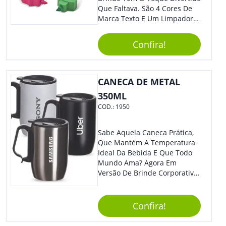
Que Faltava. São 4 Cores De
Marca Texto E Um Limpador
De Teclado Em Formato De
Boneco. Demais, Não É?
Confira!
Personalize Com Sua Marca.
Super Criativo, Seus Clientes E
Colaboradores Irão Adorar.
CANECA DE METAL
350ML
COD.:
1950
Sabe Aquela Caneca Prática,
Que Mantém A Temperatura
Ideal Da Bebida E Que Todo
Mundo Ama? Agora Em
Versão De Brinde Corporativo
Para Que Você Possa Levar
Sua Marca Com Muito Estilo E
Acrescentar Ainda Mais
Confira!
Praticidade À Eventos E Feiras
De Exposição.