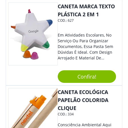
CANETA MARCA TEXTO
PLÁSTICA 2 EM 1
COD.:
627
Em Atividades Escolares, No
Serviço Ou Para Organizar
Documentos, Essa Pasta Sem
Dúvidas É Ideal. Com Design
Arrojado E Material De
Qualidade, O Brinde É Super
Prático E Agradará Todos Os
Seus Clientes. Leve Sua Marca
Confira!
À Eventos E Feiras
Corporativas Em Um Item
CANETA ECOLÓGICA
Moderno E Util.
PAPELÃO COLORIDA
CLIQUE
COD.:
334
Consciência Ambiental Aqui