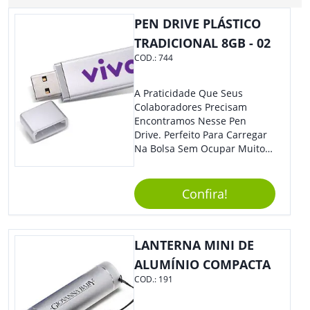
PEN DRIVE PLÁSTICO
TRADICIONAL 8GB - 02
COD.:
744
A Praticidade Que Seus
Colaboradores Precisam
Encontramos Nesse Pen
Drive. Perfeito Para Carregar
Na Bolsa Sem Ocupar Muito
Espaço E Carregar Para
Qualquer Lugar Todos Os
Arquivos Desejados. Ideal
Confira!
Para Oferecer Em Eventos E
Feiras De Exposições.
LANTERNA MINI DE
ALUMÍNIO COMPACTA
COD.:
191