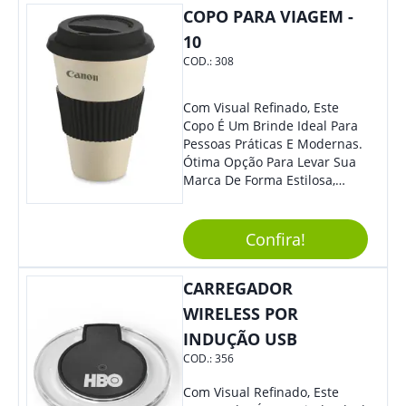
Sua Marca. Seus Clientes E
COPO PARA VIAGEM -
Colaboradores Com Certeza
10
Irão Adorar.
COD.:
308
Com Visual Refinado, Este
Copo É Um Brinde Ideal Para
Pessoas Práticas E Modernas.
Ótima Opção Para Levar Sua
Marca De Forma Estilosa,
Agregando Valor Para Sua
Empresa Em Eventos,
Reuniões Corporativas Ou Até
Confira!
Mesmo Para Presentear
Colaboradores.
CARREGADOR
WIRELESS POR
INDUÇÃO USB
COD.:
356
Com Visual Refinado, Este