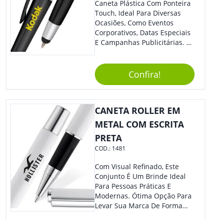
Caneta Plástica Com Ponteira
Touch, Ideal Para Diversas
Ocasiões, Como Eventos
Corporativos, Datas Especiais
E Campanhas Publicitárias. O
Design Minimalista É De
Impressionar. O Acionamento
Da Função Esferográfica É
Confira!
Feito Por Clic.
CANETA ROLLER EM
METAL COM ESCRITA
PRETA
COD.:
1481
Com Visual Refinado, Este
Conjunto É Um Brinde Ideal
Para Pessoas Práticas E
Modernas. Ótima Opção Para
Levar Sua Marca De Forma
Estilosa, Agregando Valor Para