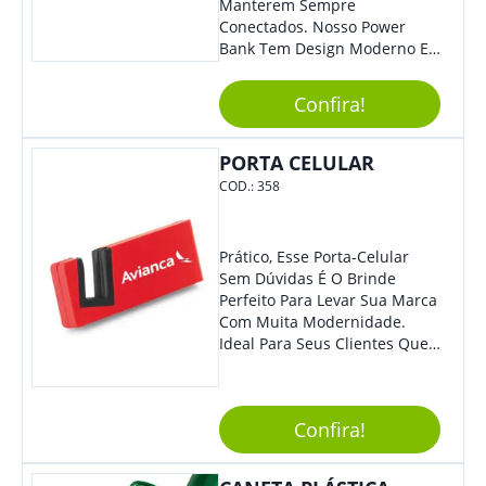
Manterem Sempre
Conectados. Nosso Power
Bank Tem Design Moderno E
Leve, Perfeito Para Carregar
Na Bolsa Ou Na Mochila.
Confira!
Compatível Com Diversos
Aparelhos, O Brinde É Super
Eficiente E Ágil, Ideal Para
PORTA CELULAR
Quem Busca Praticidade No
COD.:
358
Dia A Dia. Personalize-O Com
Sua Marca E Tenha Ainda
Mais Destaque Em Eventos E
Prático, Esse Porta-Celular
Feiras De Negócios.
Sem Dúvidas É O Brinde
Perfeito Para Levar Sua Marca
Com Muita Modernidade.
Ideal Para Seus Clientes Que
Adoram Praticidade No Dia A
Dia. Com Design Tradicional,
Sua Empresa Terá O Grande
Confira!
Destaque Merecido.