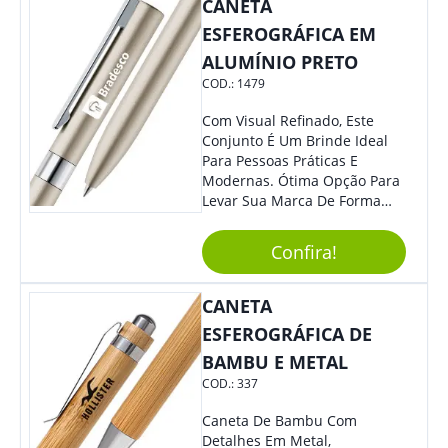
Colaboradores Irão Adorar.
CANETA
ESFEROGRÁFICA EM
ALUMÍNIO PRETO
COD.:
1479
Com Visual Refinado, Este
Conjunto É Um Brinde Ideal
Para Pessoas Práticas E
Modernas. Ótima Opção Para
Levar Sua Marca De Forma
Estilosa, Agregando Valor Para
Sua Empresa Em Eventos,
Confira!
Reuniões Corporativas Ou Até
Mesmo Para Presentear
Colaboradores E Parceiros De
CANETA
Sua Empresa.
ESFEROGRÁFICA DE
BAMBU E METAL
COD.:
337
Caneta De Bambu Com
Detalhes Em Metal,