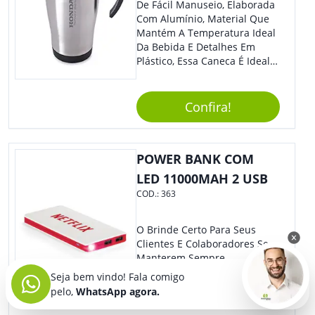
De Fácil Manuseio, Elaborada
Com Alumínio, Material Que
Mantém A Temperatura Ideal
Da Bebida E Detalhes Em
Plástico, Essa Caneca É Ideal
Para Levar Sua Marca Com
Estilo E Surpreender À Todos.
Versátil, O Brinde Se Adequa
Confira!
À Feiras, Eventos E Até Mesmo
Datas Especiais.
POWER BANK COM
LED 11000MAH 2 USB
COD.:
363
O Brinde Certo Para Seus
Clientes E Colaboradores Se
Manterem Sempre
Conectados. Nosso Power
Seja bem vindo! Fala comigo
Bank Tem Design Moderno E
pelo,
WhatsApp agora.
Leve, Perfeito Para Carregar
Na Bolsa Ou Na Mochila.