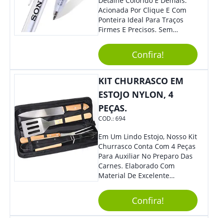
Detalhe Colorido É Demais.
Acionada Por Clique E Com
Ponteira Ideal Para Traços
Firmes E Precisos. Sem
Dúvidas É Um Excelente
Brinde Para Representar Sua
Confira!
Marca. Dimensões: 1.6 Cm X
14 Cm X 1.6 Cm
KIT CHURRASCO EM
ESTOJO NYLON, 4
PEÇAS.
COD.:
694
Em Um Lindo Estojo, Nosso Kit
Churrasco Conta Com 4 Peças
Para Auxiliar No Preparo Das
Carnes. Elaborado Com
Material De Excelente
Qualidade E Design
Tradicional, Sem Dúvidas É O
Confira!
Brinde Certo Para Todos Os
Públicos. Personalize-O Com