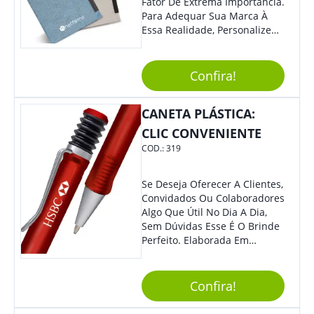
Fator De Extrema Importância.
Para Adequar Sua Marca À
Essa Realidade, Personalize
Nosso Incrível Bloco De
Anotações Com Post-It E
Caneta. Elaborado A Partir De
Confira!
Material Reciclado, O Brinde
Também É Prático, Tornando-
CANETA PLÁSTICA:
Se Assim Excelente Para Uso
Cotidiano. Perfeito, Não É?!
CLIC CONVENIENTE
COD.:
319
Se Deseja Oferecer A Clientes,
Convidados Ou Colaboradores
Algo Que Útil No Dia A Dia,
Sem Dúvidas Esse É O Brinde
Perfeito. Elaborada Em
Plástico Fosco E Resistente E
Com Detalhes Em Metal, Essa
Incrível Caneta Esferográfica É
Confira!
Acionada Na Por Clic Na Parte
Superior.