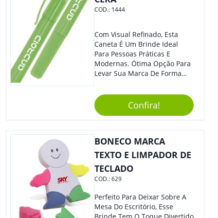
COD.:
1444
Com Visual Refinado, Esta
Caneta É Um Brinde Ideal
Para Pessoas Práticas E
Modernas. Ótima Opção Para
Levar Sua Marca De Forma
Estilosa, Agregando Valor Para
Sua Empresa Em Eventos,
Reuniões Corporativas Ou Até
Confira!
Mesmo Para Presentear
Colaboradores.
BONECO MARCA
TEXTO E LIMPADOR DE
TECLADO
COD.:
629
Perfeito Para Deixar Sobre A
Mesa Do Escritório, Esse
Brinde Tem O Toque Divertido