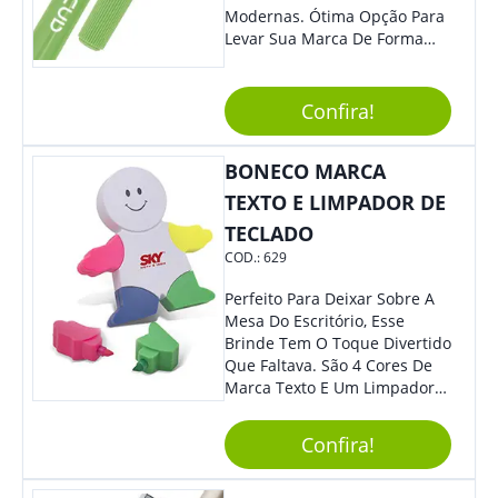
Modernas. Ótima Opção Para
Levar Sua Marca De Forma
Estilosa, Agregando Valor Para
Sua Empresa Em Eventos,
Reuniões Corporativas Ou Até
Confira!
Mesmo Para Presentear
Colaboradores.
BONECO MARCA
TEXTO E LIMPADOR DE
TECLADO
COD.:
629
Perfeito Para Deixar Sobre A
Mesa Do Escritório, Esse
Brinde Tem O Toque Divertido
Que Faltava. São 4 Cores De
Marca Texto E Um Limpador
De Teclado Em Formato De
Boneco. Demais, Não É?
Confira!
Personalize Com Sua Marca.
Super Criativo, Seus Clientes E