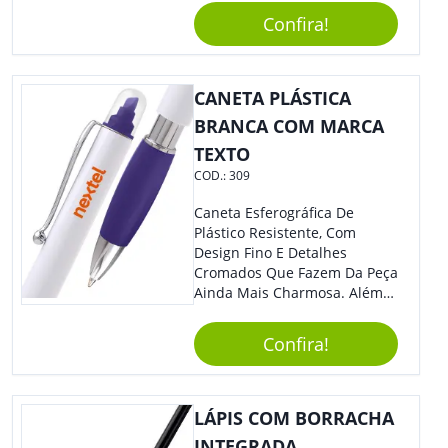
Reuniões Corporativas Ou Até
Confira!
Mesmo Para Presentear
Colaboradores.
CANETA PLÁSTICA
BRANCA COM MARCA
TEXTO
COD.:
309
Caneta Esferográfica De
Plástico Resistente, Com
Design Fino E Detalhes
Cromados Que Fazem Da Peça
Ainda Mais Charmosa. Além
Disso, É Super Prática Pois
Seu Acionamento É Por Giro.
Confira!
Perfeita Para Diversas
Ocasiões Do Dia A Dia.
LÁPIS COM BORRACHA
INTEGRADA