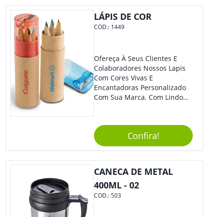
LÁPIS DE COR
COD.:
1449
Ofereça À Seus Clientes E
Colaboradores Nossos Lapis
Com Cores Vivas E
Encantadoras Personalizado
Com Sua Marca. Com Lindo
Design, O Brinde É Versátil
Para Diversas Ocasiões.
Perfeito, Não É?!
Confira!
CANECA DE METAL
400ML - 02
COD.:
503