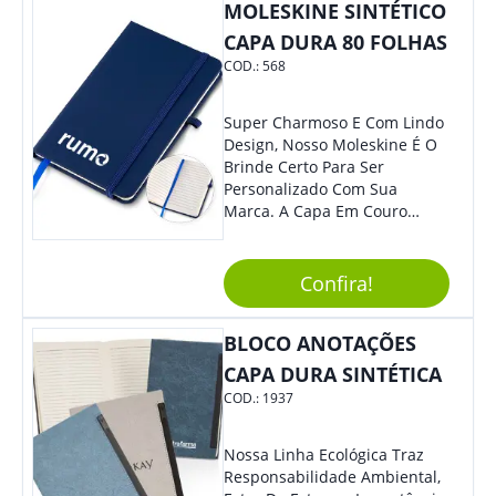
Colaboradores, Sem Dúvidas
MOLESKINE SINTÉTICO
Eles Irão Adorar.
CAPA DURA 80 FOLHAS
COD.:
568
Super Charmoso E Com Lindo
Design, Nosso Moleskine É O
Brinde Certo Para Ser
Personalizado Com Sua
Marca. A Capa Em Couro
Sintético É Resistente, E O
Elástico Permite Maior
Segurança Ao Carregá-Lo.
Confira!
Ofereça A Seus Clientes E
Colaboradores, Sem Dúvidas
BLOCO ANOTAÇÕES
Eles Irão Adorar.
CAPA DURA SINTÉTICA
COD.:
1937
Nossa Linha Ecológica Traz
Responsabilidade Ambiental,