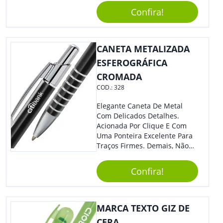
Sua Empresa Em Eventos,
Confira!
Reuniões Corporativas Ou Até
Mesmo Para Presentear
Colaboradores E Parceiros De
Sua Empresa.
CANETA METALIZADA
ESFEROGRÁFICA
CROMADA
COD.:
328
Elegante Caneta De Metal
Com Delicados Detalhes.
Acionada Por Clique E Com
Uma Ponteira Excelente Para
Traços Firmes. Demais, Não
É?!
Confira!
MARCA TEXTO GIZ DE
CERA