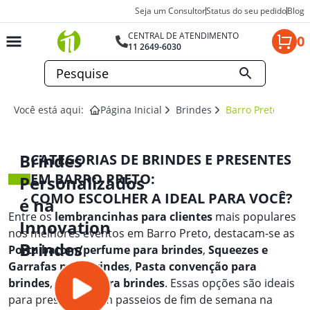
Seja um Consultor
Status do seu pedido
Blog
CENTRAL DE ATENDIMENTO
0
11 2649-6030
Você está aqui:
Página Inicial
Brindes
Barro Preto
Brindes
CATEGORIAS DE BRINDES E PRESENTES
EM BARRO PRETO:
Personalizados
COMO ESCOLHER A IDEAL PARA VOCÊ?
é na
Entre os
lembrancinhas para clientes
mais populares
Innovation
nos melhores eventos em Barro Preto, destacam-se as
Brindes
Porta batom/perfume para brindes
,
Squeezes e
Garrafas para brindes
,
Pasta convenção para
brindes
, e
Lupa para brindes
. Essas opções são ideais
para presentear em passeios de fim de semana na