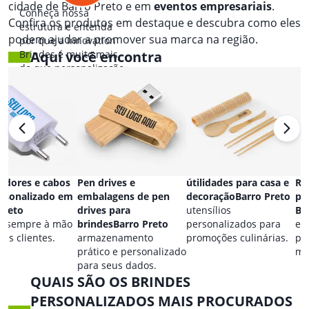
cidade de Barro Preto e em
eventos empresariais
.
Conheça nossa
Confira os produtos em destaque e descubra como eles
estrutura e entenda
podem ajudar a promover sua marca na região.
por que a Innovation
Brindes é muito mais
Aqui você encontra
do que personalização.
adores e cabos
Pen drives e
útilidades para casa e
Re
rsonalizado em
embalagens de pen
decoraçãoBarro Preto
pe
Preto
drives para
utensílios
Ba
a sempre à mão
brindesBarro Preto
personalizados para
es
eus clientes.
armazenamento
promoções culinárias.
pa
prático e personalizado
ma
para seus dados.
QUAIS SÃO OS BRINDES
PERSONALIZADOS MAIS PROCURADOS