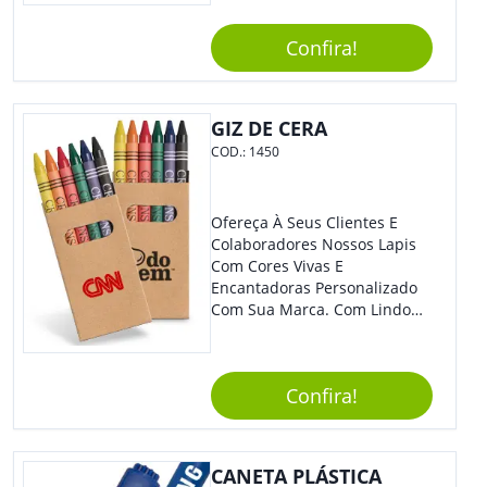
Arrastar A Cor Desejada Para
Baixo.
Confira!
GIZ DE CERA
COD.:
1450
Ofereça À Seus Clientes E
Colaboradores Nossos Lapis
Com Cores Vivas E
Encantadoras Personalizado
Com Sua Marca. Com Lindo
Design, O Brinde É Versátil
Para Diversas Ocasiões.
Perfeito, Não É?!
Confira!
CANETA PLÁSTICA