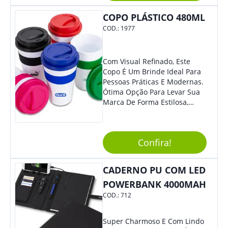
Colaboradores E Parceiros De
COPO PLÁSTICO 480ML
Sua Empresa.
COD.:
1977
Com Visual Refinado, Este
Copo É Um Brinde Ideal Para
Pessoas Práticas E Modernas.
Ótima Opção Para Levar Sua
Marca De Forma Estilosa,
Agregando Valor Para Sua
Empresa Em Eventos,
Reuniões Corporativas Ou Até
Confira!
Mesmo Para Presentear
Colaboradores.
CADERNO PU COM LED
POWERBANK 4000MAH
COD.:
712
Super Charmoso E Com Lindo