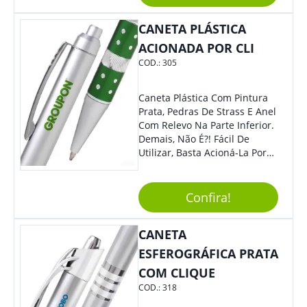
Mesmo Para Presentear
Colaboradores E Parceiros De
CANETA PLÁSTICA
Sua Empresa.
ACIONADA POR CLI
COD.:
305
Caneta Plástica Com Pintura
Prata, Pedras De Strass E Anel
Com Relevo Na Parte Inferior.
Demais, Não É?! Fácil De
Utilizar, Basta Acioná-La Por
Clic.
Confira!
CANETA
ESFEROGRÁFICA PRATA
COM CLIQUE
COD.:
318