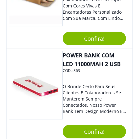
Com Cores Vivas E
Encantadoras Personalizado
Com Sua Marca. Com Lindo
Design, O Brinde É Versátil
Para Diversas Ocasiões.
Perfeito, Não É?!
Confira!
POWER BANK COM
LED 11000MAH 2 USB
COD.:
363
O Brinde Certo Para Seus
Clientes E Colaboradores Se
Manterem Sempre
Conectados. Nosso Power
Bank Tem Design Moderno E
Leve, Perfeito Para Carregar
Na Bolsa Ou Na Mochila.
Compatível Com Diversos
Confira!
Aparelhos, O Brinde É Super