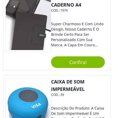
CADERNO A4
COD.:
1974
Super Charmoso E Com Lindo
Design, Nosso Caderno É O
Brinde Certo Para Ser
Personalizado Com Sua
Marca. A Capa Em Couro
Sintético É Resistente, E O
Elástico Permite Maior
Segurança Ao Carregá-Lo.
Confira!
Ofereça A Seus Clientes E
Colaboradores, Sem Dúvidas
Eles Irão Adorar.
CAIXA DE SOM
IMPERMEÁVEL
COD.:
39
Descrição Do Produto: A Caixa
De Som Impermeável É Um