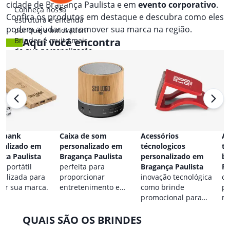
cidade de Bragança Paulista e em
evento corporativo
.
Conheça nossa
Confira os produtos em destaque e descubra como eles
estrutura e entenda
podem ajudar a promover sua marca na região.
por que a Innovation
Brindes é muito mais
Aqui você encontra
do que personalização.
 bank
Caixa de som
Acessórios
Ac
nalizado em
personalizado em
técnologicos
ta
nça Paulista
Bragança Paulista
personalizado em
br
a portátil
perfeita para
Bragança Paulista
Pa
nalizada para
proporcionar
inovação tecnológica
co
car sua marca.
entretenimento e
como brinde
pa
destacar sua marca em
promocional para
ma
qualquer ocasião.
eventos.
QUAIS SÃO OS BRINDES