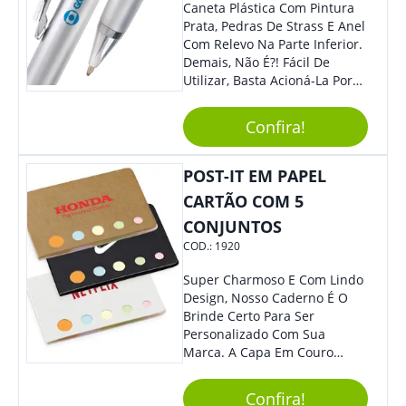
Caneta Plástica Com Pintura
Prata, Pedras De Strass E Anel
Com Relevo Na Parte Inferior.
Demais, Não É?! Fácil De
Utilizar, Basta Acioná-La Por
Clic.
Confira!
POST-IT EM PAPEL
CARTÃO COM 5
CONJUNTOS
COD.:
1920
Super Charmoso E Com Lindo
Design, Nosso Caderno É O
Brinde Certo Para Ser
Personalizado Com Sua
Marca. A Capa Em Couro
Sintético É Resistente, E O
Elástico Permite Maior
Confira!