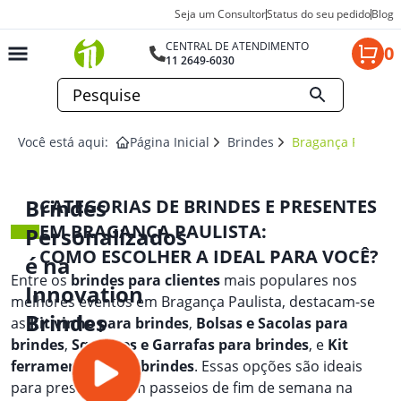
Seja um Consultor
Status do seu pedido
Blog
CENTRAL DE ATENDIMENTO
0
11 2649-6030
Você está aqui:
Página Inicial
Brindes
Bragança Paulista
Brindes
CATEGORIAS DE BRINDES E PRESENTES
EM BRAGANÇA PAULISTA:
Personalizados
COMO ESCOLHER A IDEAL PARA VOCÊ?
é na
Entre os
brindes para clientes
mais populares nos
Innovation
melhores eventos em Bragança Paulista, destacam-se
Brindes
as
Kit vinho para brindes
,
Bolsas e Sacolas para
brindes
,
Squeezes e Garrafas para brindes
, e
Kit
ferramentas para brindes
. Essas opções são ideais
para presentear em passeios de fim de semana na