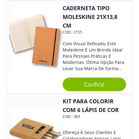
CADERNETA TIPO
MOLESKINE 21X13,8
CM
COD.:
2155
Com Visual Refinado, Este
Moleskine É Um Brinde Ideal
Para Pessoas Práticas E
Modernas. Ótima Opção Para
Levar Sua Marca De Forma
Estilosa, Agregando Valor Para
Sua Empresa Em Eventos,
Confira!
Reuniões Corporativas Ou Até
Mesmo Para Presentear
Colaboradores E Parceiros De
KIT PARA COLORIR
Sua Empresa.
COM 6 LÁPIS DE COR
COD.:
383
Ofereça À Seus Clientes E
Colaboradores Nossos Lapis