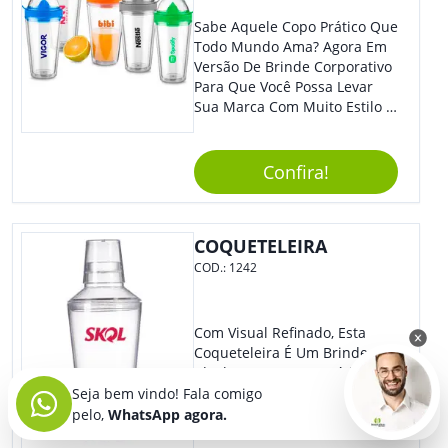
Sabe Aquele Copo Prático Que
Todo Mundo Ama? Agora Em
Versão De Brinde Corporativo
Para Que Você Possa Levar
Sua Marca Com Muito Estilo E
Acrescentar Ainda Mais
Praticidade À Eventos E Feiras
De Exposição.
Confira!
COQUETELEIRA
COD.:
1242
Com Visual Refinado, Esta
Coqueteleira É Um Brinde
Ideal Para Pessoas Práticas E
Modernas. Ótima Opção Para
Seja bem vindo! Fala comigo
Levar Sua Marca De Forma
pelo,
WhatsApp agora.
Estilosa, Agregando Valor Para