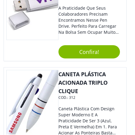
A Praticidade Que Seus
Colaboradores Precisam
Encontramos Nesse Pen
Drive. Perfeito Para Carregar
Na Bolsa Sem Ocupar Muito
Espaço E Carregar Para
Qualquer Lugar Todos Os
Arquivos Desejados. Ideal
Confira!
Para Oferecer Em Eventos E
Feiras De Exposições.
CANETA PLÁSTICA
ACIONADA TRIPLO
CLIQUE
COD.:
312
Caneta Plástica Com Design
Super Moderno E A
Praticidade De Ser 3 (Azul,
Preta E Vermelha) Em 1. Para
Acionar As Ponteiras Basta