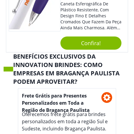
Caneta Esferográfica De
Plástico Resistente, Com
Design Fino E Detalhes
Cromados Que Fazem Da Peça
Ainda Mais Charmosa. Além
Disso, É Super Prática Pois
Seu Acionamento É Por Giro.
Confira!
Perfeita Para Diversas
Ocasiões Do Dia A Dia.
BENEFÍCIOS EXCLUSIVOS DA
INNOVATION BRINDES: COMO
EMPRESAS EM BRAGANÇA PAULISTA
PODEM APROVEITAR?
Frete Grátis para Presentes
Personalizados em Toda a
Região de Bragança Paulista
Oferecemos frete grátis para brindes
personalizados em toda a região Sul e
Sudeste, incluindo Bragança Paulista.