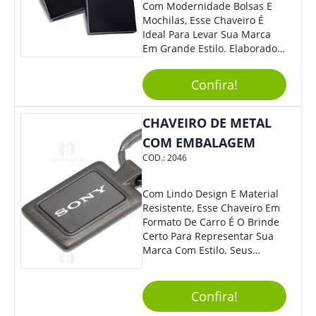
Com Modernidade Bolsas E
Mochilas, Esse Chaveiro É
Ideal Para Levar Sua Marca
Em Grande Estilo. Elaborado A
Partir De Material Resistente,
O Brinde Se Adequa A
Confira!
Diversos Públicos. Não Perca
A Chance De Elevar A
Visibilidade De Sua Empresa!
CHAVEIRO DE METAL
COM EMBALAGEM
COD.:
2046
Com Lindo Design E Material
Resistente, Esse Chaveiro Em
Formato De Carro É O Brinde
Certo Para Representar Sua
Marca Com Estilo. Seus
Clientes E Colaboradores Irão
Adorar.
Confira!