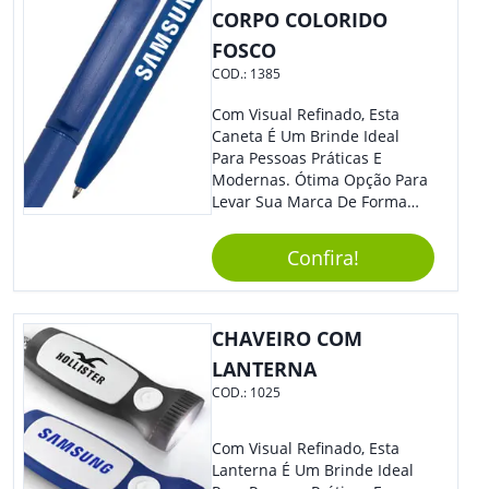
CORPO COLORIDO
FOSCO
COD.:
1385
Com Visual Refinado, Esta
Caneta É Um Brinde Ideal
Para Pessoas Práticas E
Modernas. Ótima Opção Para
Levar Sua Marca De Forma
Estilosa, Agregando Valor Para
Sua Empresa Em Eventos,
Confira!
Reuniões Corporativas Ou Até
Mesmo Para Presentear
Colaboradores.
CHAVEIRO COM
LANTERNA
COD.:
1025
Com Visual Refinado, Esta
Lanterna É Um Brinde Ideal