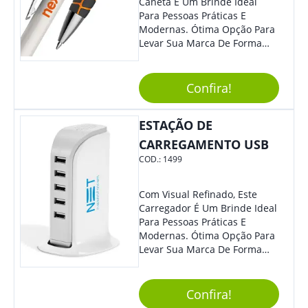
Caneta É Um Brinde Ideal
Para Pessoas Práticas E
Modernas. Ótima Opção Para
Levar Sua Marca De Forma
Estilosa, Agregando Valor Para
Sua Empresa Em Eventos,
Reuniões Corporativas Ou Até
Confira!
Mesmo Para Presentear
Colaboradores E Parceiros De
ESTAÇÃO DE
Sua Empresa.
CARREGAMENTO USB
COD.:
1499
Com Visual Refinado, Este
Carregador É Um Brinde Ideal
Para Pessoas Práticas E
Modernas. Ótima Opção Para
Levar Sua Marca De Forma
Estilosa, Agregando Valor Para
Sua Empresa Em Eventos,
Reuniões Corporativas Ou Até
Confira!
Mesmo Para Presentear