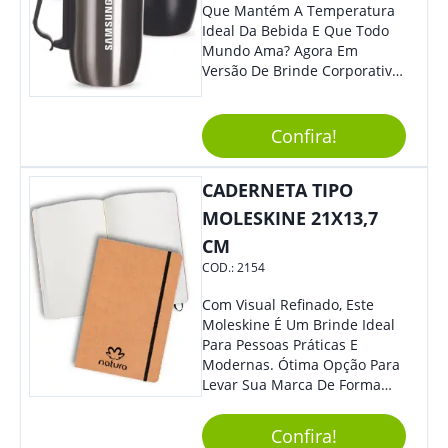
Que Mantém A Temperatura
Ideal Da Bebida E Que Todo
Mundo Ama? Agora Em
Versão De Brinde Corporativo
Para Que Você Possa Levar
Sua Marca Com Muito Estilo E
Acrescentar Ainda Mais
Confira!
Praticidade À Eventos E Feiras
De Exposição.
CADERNETA TIPO
MOLESKINE 21X13,7
CM
COD.:
2154
Com Visual Refinado, Este
Moleskine É Um Brinde Ideal
Para Pessoas Práticas E
Modernas. Ótima Opção Para
Levar Sua Marca De Forma
Estilosa, Agregando Valor Para
Sua Empresa Em Eventos,
Confira!
Reuniões Corporativas Ou Até