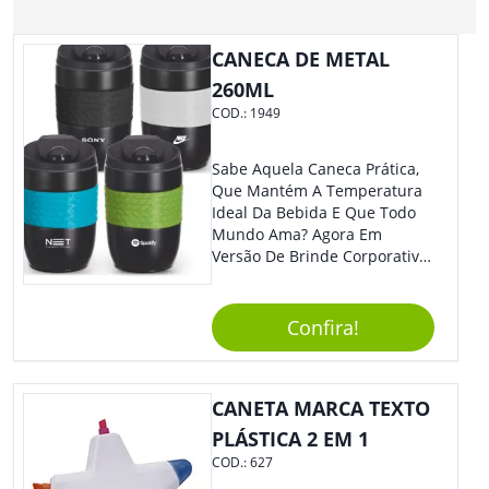
CANECA DE METAL
260ML
COD.:
1949
Sabe Aquela Caneca Prática,
Que Mantém A Temperatura
Ideal Da Bebida E Que Todo
Mundo Ama? Agora Em
Versão De Brinde Corporativo
Para Que Você Possa Levar
Sua Marca Com Muito Estilo E
Acrescentar Ainda Mais
Confira!
Praticidade À Eventos E Feiras
De Exposição.
CANETA MARCA TEXTO
PLÁSTICA 2 EM 1
COD.:
627