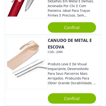
Detalhes Em Metal É Demais.
Acionada Por Clic E Com
Ponteira .Ideal Para Traços
Firmes E Precisos. Sem
Dúvidas É Um Excelente
Brinde Para Representar Sua
Confira!
Marca.
CANUDO DE METAL E
ESCOVA
COD.:
2089
Produto Leve E De Visual
Impactante, Desenvolvido
Para Seus Parceiros Mais
Arrojados. Produzido Para
Obter Grande Durabilidade, É
Uma Ótima Opção Para Levar
Sua Marca De Forma Estilosa,
Agregando Valor Para Sua
Confira!
Empresa Em Eventos.