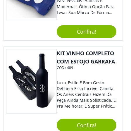
Para Pessoas Práticas E
Modernas. Ótima Opção Para
Levar Sua Marca De Forma
Estilosa, Agregando Valor Para
Sua Empresa Em Eventos,
Reuniões Corporativas Ou Até
Confira!
Mesmo Para Presentear
Colaboradores E Parceiros De
Sua Empresa.
KIT VINHO COMPLETO
COM ESTOJO GARRAFA
COD.:
489
Luxo, Estilo E Bom Gosto
Definem Essa Incrível Caneta.
Os Anéis Centrais Fazem Da
Peça Ainda Mais Sofisticada. E
Pra Melhorar, É Super Prática
Com Sistema De Acionamento
Por Giro. É De Impressionar!
Confira!