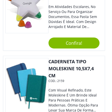
Em Atividades Escolares, No
Serviço Ou Para Organizar
Documentos, Essa Pasta Sem
Dúvidas É Ideal. Com Design
Arrojado E Material De
Qualidade, O Brinde É Super
Prático E Agradará Todos Os
Seus Clientes. Leve Sua Marca
Confira!
À Eventos E Feiras
Corporativas Em Um Item
Moderno E Util.
CADERNETA TIPO
MOLESKINE 10,5X7,4
CM
COD.:
2159
Com Visual Refinado, Este
Moleskine É Um Brinde Ideal
Para Pessoas Práticas E
Modernas. Ótima Opção Para
Levar Sua Marca De Forma