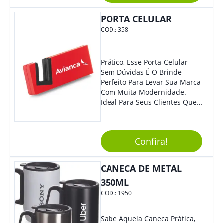
De Exposição.
PORTA CELULAR
COD.:
358
Prático, Esse Porta-Celular
Sem Dúvidas É O Brinde
Perfeito Para Levar Sua Marca
Com Muita Modernidade.
Ideal Para Seus Clientes Que
Adoram Praticidade No Dia A
Dia. Com Design Tradicional,
Sua Empresa Terá O Grande
Confira!
Destaque Merecido.
CANECA DE METAL
350ML
COD.:
1950
Sabe Aquela Caneca Prática,