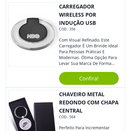
CARREGADOR
WIRELESS POR
INDUÇÃO USB
COD.:
356
Com Visual Refinado, Este
Carregador É Um Brinde Ideal
Para Pessoas Práticas E
Modernas. Ótima Opção Para
Levar Sua Marca De Forma
Estilosa, Agregando Valor Para
Sua Empresa Em Eventos,
Confira!
Reuniões Corporativas Ou Até
Mesmo Para Presentear
Colaboradores E Parceiros De
CHAVEIRO METAL
Sua Empresa.
REDONDO COM CHAPA
CENTRAL
COD.:
564
Perfeito Para Incrementar