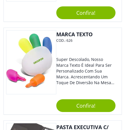
Estilosa, Agregando Valor Para
Sua Empresa Em Eventos,
Confira!
Reuniões Corporativas Ou Até
Mesmo Para Presentear
Colaboradores E Parceiros De
Sua Empresa.
MARCA TEXTO
COD.:
626
Super Descolado, Nosso
Marca Texto É Ideal Para Ser
Personalizado Com Sua
Marca. Acrescentando Um
Toque De Diversão Na Mesa
Do Escritório Ou De Estudo, O
Brinde Agradará Todos Os
Clientes E Colaboradores. O
Confira!
Grande Destaque De Eventos
E Feiras De Negócio
Certamente Será De Sua
Empresa.
PASTA EXECUTIVA C/