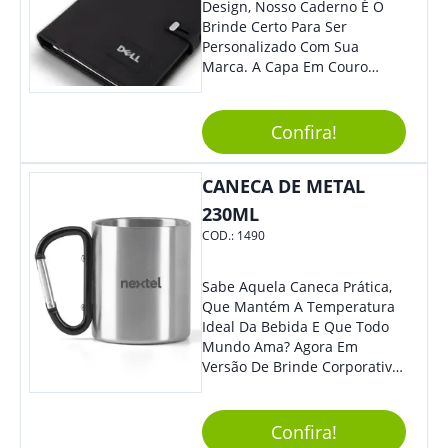
Design, Nosso Caderno É O
Brinde Certo Para Ser
Personalizado Com Sua
Marca. A Capa Em Couro
Sintético É Resistente, E O
Elástico Permite Maior
Segurança Ao Carregá-Lo.
Confira!
Ofereça A Seus Clientes E
Colaboradores, Sem Dúvidas
CANECA DE METAL
Eles Irão Adorar.
230ML
COD.:
1490
Sabe Aquela Caneca Prática,
Que Mantém A Temperatura
Ideal Da Bebida E Que Todo
Mundo Ama? Agora Em
Versão De Brinde Corporativo
Para Que Você Possa Levar
Sua Marca Com Muito Estilo E
Acrescentar Ainda Mais
Confira!
Praticidade À Eventos E Feiras