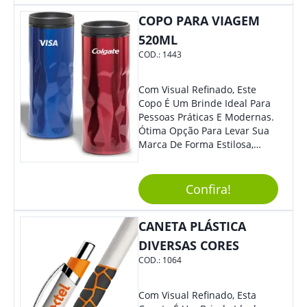
Eficiente E Ágil, Ideal Para
COPO PARA VIAGEM
Quem Busca Praticidade No
Dia A Dia. Personalize-O Com
520ML
Sua Marca E Tenha Ainda
COD.:
1443
Mais Destaque Em Eventos E
Feiras De Negócios.
Com Visual Refinado, Este
Copo É Um Brinde Ideal Para
Pessoas Práticas E Modernas.
Ótima Opção Para Levar Sua
Marca De Forma Estilosa,
Agregando Valor Para Sua
Empresa Em Eventos,
Reuniões Corporativas Ou Até
Confira!
Mesmo Para Presentear
Colaboradores.
CANETA PLÁSTICA
DIVERSAS CORES
COD.:
1064
Com Visual Refinado, Esta