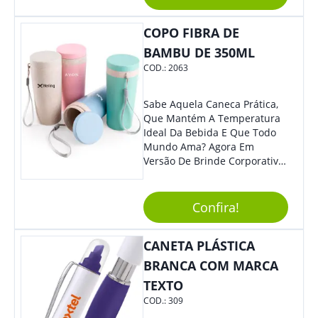
Segurança Ao Carregá-Lo.
Ofereça A Seus Clientes E
Colaboradores, Sem Dúvidas
COPO FIBRA DE
Eles Irão Adorar.
BAMBU DE 350ML
COD.:
2063
Sabe Aquela Caneca Prática,
Que Mantém A Temperatura
Ideal Da Bebida E Que Todo
Mundo Ama? Agora Em
Versão De Brinde Corporativo
Para Que Você Possa Levar
Sua Marca Com Muito Estilo E
Acrescentar Ainda Mais
Confira!
Praticidade À Eventos E Feiras
De Exposição.
CANETA PLÁSTICA
BRANCA COM MARCA
TEXTO
COD.:
309