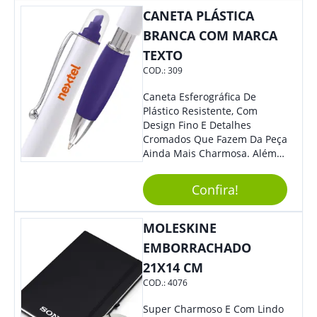
Colaboradores, Sem Dúvidas
CANETA PLÁSTICA
Eles Irão Adorar.
BRANCA COM MARCA
TEXTO
COD.:
309
Caneta Esferográfica De
Plástico Resistente, Com
Design Fino E Detalhes
Cromados Que Fazem Da Peça
Ainda Mais Charmosa. Além
Disso, É Super Prática Pois
Seu Acionamento É Por Giro.
Confira!
Perfeita Para Diversas
Ocasiões Do Dia A Dia.
MOLESKINE
EMBORRACHADO
21X14 CM
COD.:
4076
Super Charmoso E Com Lindo