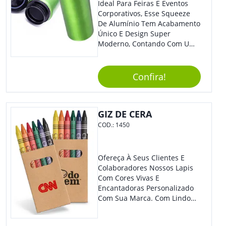
Ideal Para Feiras E Eventos
Corporativos, Esse Squeeze
De Alumínio Tem Acabamento
Único E Design Super
Moderno, Contando Com Uma
Tampa Plástica Que Não
Permite Vazamentos. Sem
Dúvidas É Um Brinde Prático
Confira!
Que Levará Sua Marca Com
Muito Estilo, Agradando À
Todos.
GIZ DE CERA
COD.:
1450
Ofereça À Seus Clientes E
Colaboradores Nossos Lapis
Com Cores Vivas E
Encantadoras Personalizado
Com Sua Marca. Com Lindo
Design, O Brinde É Versátil
Para Diversas Ocasiões.