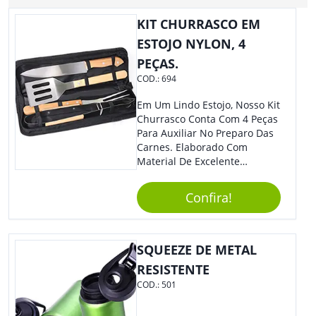
KIT CHURRASCO EM
ESTOJO NYLON, 4
PEÇAS.
COD.:
694
Em Um Lindo Estojo, Nosso Kit
Churrasco Conta Com 4 Peças
Para Auxiliar No Preparo Das
Carnes. Elaborado Com
Material De Excelente
Qualidade E Design
Tradicional, Sem Dúvidas É O
Confira!
Brinde Certo Para Todos Os
Públicos. Personalize-O Com
Sua Marca. Seus Clientes E
Colaboradores Com Certeza
SQUEEZE DE METAL
Irão Adorar.
RESISTENTE
COD.:
501