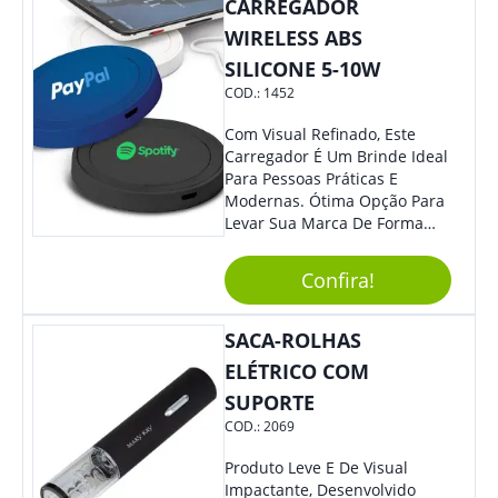
Colaboradores E Parceiros De
CARREGADOR
Sua Empresa.
WIRELESS ABS
SILICONE 5-10W
COD.:
1452
Com Visual Refinado, Este
Carregador É Um Brinde Ideal
Para Pessoas Práticas E
Modernas. Ótima Opção Para
Levar Sua Marca De Forma
Estilosa, Agregando Valor Para
Sua Empresa Em Eventos,
Confira!
Reuniões Corporativas Ou Até
Mesmo Para Presentear
Colaboradores E Parceiros De
SACA-ROLHAS
Sua Empresa.
ELÉTRICO COM
SUPORTE
COD.:
2069
Produto Leve E De Visual
Impactante, Desenvolvido