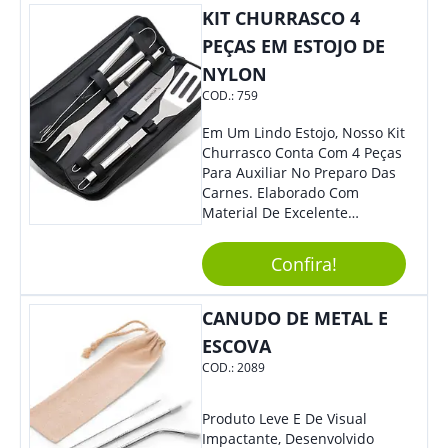
KIT CHURRASCO 4
PEÇAS EM ESTOJO DE
NYLON
COD.:
759
Em Um Lindo Estojo, Nosso Kit
Churrasco Conta Com 4 Peças
Para Auxiliar No Preparo Das
Carnes. Elaborado Com
Material De Excelente
Qualidade E Design
Tradicional, Sem Dúvidas É O
Confira!
Brinde Certo Para Todos Os
Públicos. Personalize-O Com
Sua Marca. Seus Clientes E
CANUDO DE METAL E
Colaboradores Com Certeza
ESCOVA
Irão Adorar.
COD.:
2089
Produto Leve E De Visual
Impactante, Desenvolvido