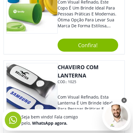
Com Visual Refinado, Este
Copo É Um Brinde Ideal Para
Pessoas Práticas E Modernas.
Ótima Opção Para Levar Sua
Marca De Forma Estilosa,
Agregando Valor Para Sua
Empresa Em Eventos,
Reuniões Corporativas Ou Até
Confira!
Mesmo Para Presentear
Colaboradores.
CHAVEIRO COM
LANTERNA
COD.:
1025
Com Visual Refinado, Esta
Lanterna É Um Brinde Ideal
Para Pessoas Práticas E
Modernas. Ótima Opção Para
Seja bem vindo! Fala comigo
Levar Sua Marca De Forma
pelo,
WhatsApp agora.
Estilosa, Agregando Valor Para
Sua Empresa Em Eventos,