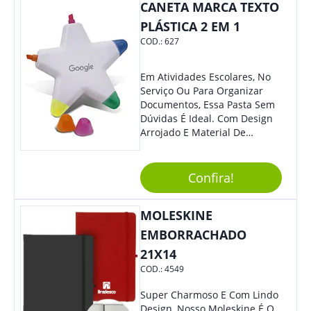
Colaboradores E Parceiros De
CANETA MARCA TEXTO
Sua Empresa.
PLÁSTICA 2 EM 1
COD.:
627
Em Atividades Escolares, No
Serviço Ou Para Organizar
Documentos, Essa Pasta Sem
Dúvidas É Ideal. Com Design
Arrojado E Material De
Qualidade, O Brinde É Super
Prático E Agradará Todos Os
Seus Clientes. Leve Sua Marca
Confira!
À Eventos E Feiras
Corporativas Em Um Item
MOLESKINE
Moderno E Util.
EMBORRACHADO
21X14
COD.:
4549
Super Charmoso E Com Lindo
Design, Nosso Moleskine É O