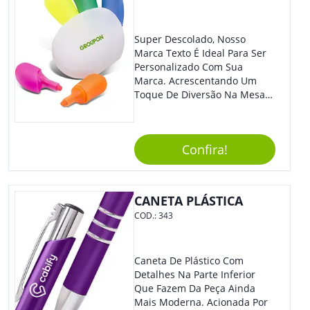
Super Descolado, Nosso
Marca Texto É Ideal Para Ser
Personalizado Com Sua
Marca. Acrescentando Um
Toque De Diversão Na Mesa
Do Escritório Ou De Estudo, O
Brinde Agradará Todos Os
Clientes E Colaboradores. O
Confira!
Grande Destaque De Eventos
E Feiras De Negócio
Certamente Será De Sua
Empresa.
CANETA PLÁSTICA
COD.:
343
Caneta De Plástico Com
Detalhes Na Parte Inferior
Que Fazem Da Peça Ainda
Mais Moderna. Acionada Por