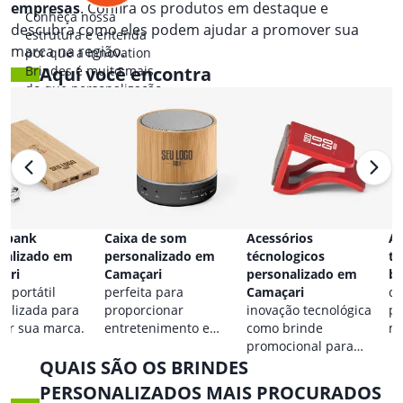
empresas
. Confira os produtos em destaque e
Conheça nossa
descubra como eles podem ajudar a promover sua
estrutura e entenda
marca na região.
por que a Innovation
Brindes é muito mais
Aqui você encontra
do que personalização.
 bank
Caixa de som
Acessórios
Ac
nalizado em
personalizado em
técnologicos
ta
ari
Camaçari
personalizado em
br
a portátil
perfeita para
Camaçari
co
nalizada para
proporcionar
inovação tecnológica
pa
car sua marca.
entretenimento e
como brinde
ma
destacar sua marca em
promocional para
QUAIS SÃO OS BRINDES
qualquer ocasião.
eventos.
PERSONALIZADOS MAIS PROCURADOS