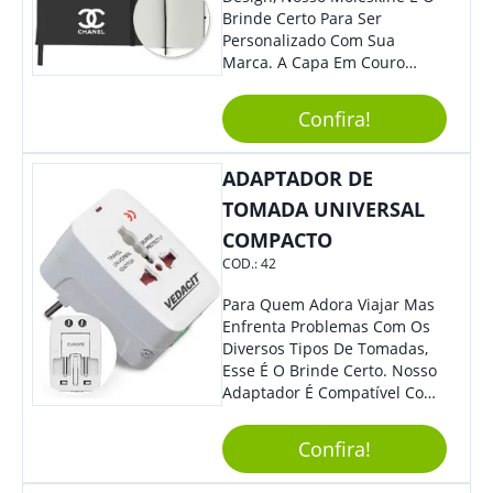
Brinde Certo Para Ser
Personalizado Com Sua
Marca. A Capa Em Couro
Sintético É Resistente, E O
Elástico Permite Ter Maior
Confira!
Segurança Ao Carregá-Lo.
Ofereça A Seus Clientes E
Colaboradores, Sem Dúvidas
ADAPTADOR DE
Eles Irão Adorar.
TOMADA UNIVERSAL
COMPACTO
COD.:
42
Para Quem Adora Viajar Mas
Enfrenta Problemas Com Os
Diversos Tipos De Tomadas,
Esse É O Brinde Certo. Nosso
Adaptador É Compatível Com
Mais De 150 Padrões De
Diferentes Países E Com
Confira!
Todas As Tensões. Em
Tamanho Compacto, É