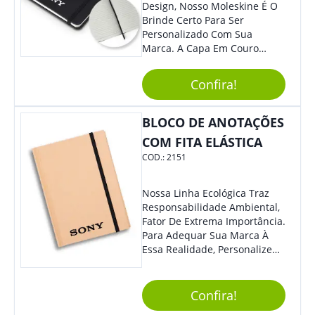
Design, Nosso Moleskine É O
Brinde Certo Para Ser
Personalizado Com Sua
Marca. A Capa Em Couro
Sintético É Resistente, O
Elástico Permite Maior
Confira!
Segurança Ao Carregá-Lo.
Ofereça A Seus Clientes E
Colaboradores, Sem Dúvidas
BLOCO DE ANOTAÇÕES
Eles Irão Adorar.
COM FITA ELÁSTICA
COD.:
2151
Nossa Linha Ecológica Traz
Responsabilidade Ambiental,
Fator De Extrema Importância.
Para Adequar Sua Marca À
Essa Realidade, Personalize
Nosso Incrível Bloco De
Anotações Com Post-It E
Caneta. Elaborado A Partir De
Confira!
Material Reciclado, O Brinde