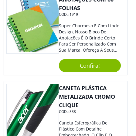
FOLHAS
COD.:
1919
Super Charmoso E Com Lindo
Design, Nosso Bloco De
Anotações É O Brinde Certo
Para Ser Personalizado Com
Sua Marca. Ofereça A Seus
Clientes E Colaboradores, Sem
Dúvidas Eles Irão Adorar.
Confira!
CANETA PLÁSTICA
METALIZADA CROMO
CLIQUE
COD.:
338
Caneta Esferográfica De
Plástico Com Detalhe
Emborrachado. O Clip E O