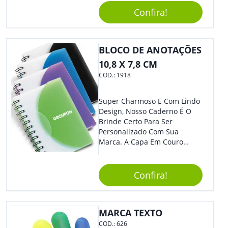
Perfeito, Não É?!
Confira!
BLOCO DE ANOTAÇÕES
10,8 X 7,8 CM
COD.:
1918
Super Charmoso E Com Lindo
Design, Nosso Caderno É O
Brinde Certo Para Ser
Personalizado Com Sua
Marca. A Capa Em Couro
Sintético É Resistente, E O
Elástico Permite Maior
Segurança Ao Carregá-Lo.
Confira!
Ofereça A Seus Clientes E
Colaboradores, Sem Dúvidas
Eles Irão Adorar.
MARCA TEXTO
COD.:
626