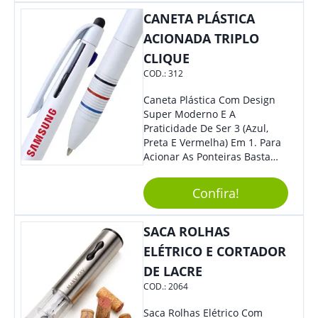
Também É Prático, Tornando-
CANETA PLÁSTICA
Se Assim Excelente Para Uso
Cotidiano. Perfeito, Não É?!
ACIONADA TRIPLO
CLIQUE
COD.:
312
Caneta Plástica Com Design
Super Moderno E A
Praticidade De Ser 3 (Azul,
Preta E Vermelha) Em 1. Para
Acionar As Ponteiras Basta
Arrastar A Cor Desejada Para
Baixo.
Confira!
SACA ROLHAS
ELÉTRICO E CORTADOR
DE LACRE
COD.:
2064
Saca Rolhas Elétrico Com