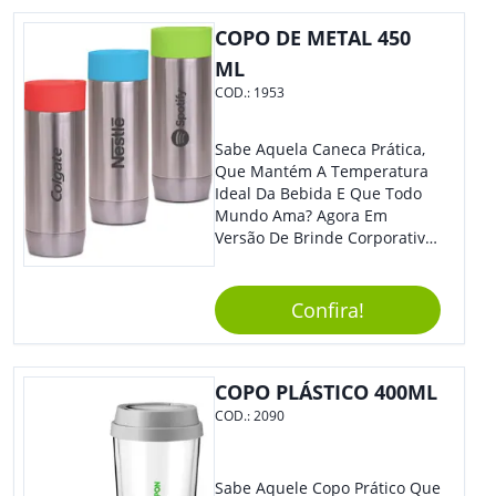
Moderno, Destacando Ainda
Mais Sua Marca.
COPO DE METAL 450
ML
COD.:
1953
Sabe Aquela Caneca Prática,
Que Mantém A Temperatura
Ideal Da Bebida E Que Todo
Mundo Ama? Agora Em
Versão De Brinde Corporativo
Para Que Você Possa Levar
Sua Marca Com Muito Estilo E
Acrescentar Ainda Mais
Confira!
Praticidade À Eventos E Feiras
De Exposição.
COPO PLÁSTICO 400ML
COD.:
2090
Sabe Aquele Copo Prático Que