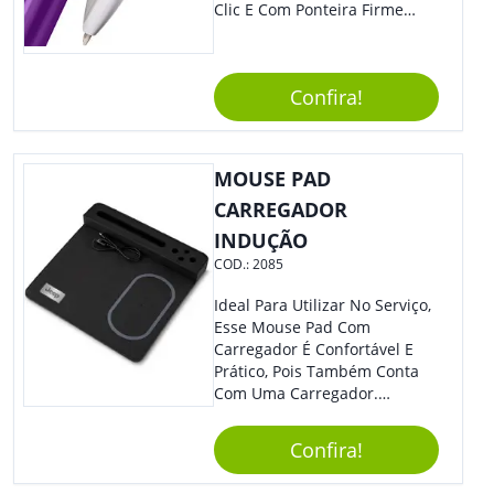
Clic E Com Ponteira Firme
Para Traços Precisos.
Confira!
MOUSE PAD
CARREGADOR
INDUÇÃO
COD.:
2085
Ideal Para Utilizar No Serviço,
Esse Mouse Pad Com
Carregador É Confortável E
Prático, Pois Também Conta
Com Uma Carregador.
Demais, Não É?! O Material É
Resistente, Com A Qualidade
Confira!
Que Os Colaboradores
Buscam, E O Design É