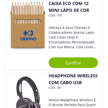
Perfeito Para Carregar Na
CAIXA ECO COM 12
Bolsa Ou Na Mochila. É A
MINI LÁPIS DE COR
Praticidade Que Todos
COD.:
370
Precisam Em Apenas Um
Item! Demais, Não É?!
Personalize-O Com Sua Marca
Ofereça À Seus Clientes E
E Ofereça A Seus Clientes E
Colaboradores Nossos Lapis
Colaboradores. Útil E
Com Cores Vivas E
Funcional, Com Certeza Todo
Encantadoras Personalizado
Mundo Irá Amar.
Com Sua Marca. Com Lindo
Design, O Brinde É Versátil
Para Diversas Ocasiões.
Perfeito, Não É?!
Confira!
HEADPHONE WIRELESS
COM CABO USB
COD.:
38
Nosso Headphone Wireless É
O Brinde Perfeito Para Quem