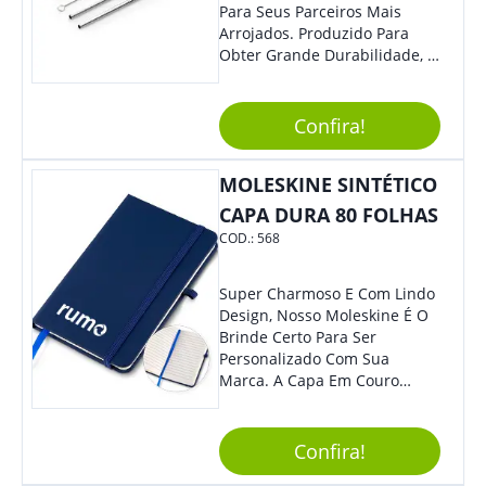
Para Seus Parceiros Mais
Arrojados. Produzido Para
Obter Grande Durabilidade, É
Uma Ótima Opção Para Levar
Sua Marca De Forma Estilosa,
Agregando Valor Para Sua
Confira!
Empresa Em Eventos.
MOLESKINE SINTÉTICO
CAPA DURA 80 FOLHAS
COD.:
568
Super Charmoso E Com Lindo
Design, Nosso Moleskine É O
Brinde Certo Para Ser
Personalizado Com Sua
Marca. A Capa Em Couro
Sintético É Resistente, E O
Elástico Permite Maior
Segurança Ao Carregá-Lo.
Confira!
Ofereça A Seus Clientes E