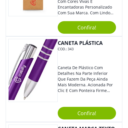
Com Cores Vivas E
Encantadoras Personalizado
Com Sua Marca. Com Lindo
Design, O Brinde É Versátil
Para Diversas Ocasiões.
Confira!
Perfeito, Não É?!
CANETA PLÁSTICA
COD.:
343
Caneta De Plástico Com
Detalhes Na Parte Inferior
Que Fazem Da Peça Ainda
Mais Moderna. Acionada Por
Clic E Com Ponteira Firme
Para Traços Precisos.
Confira!