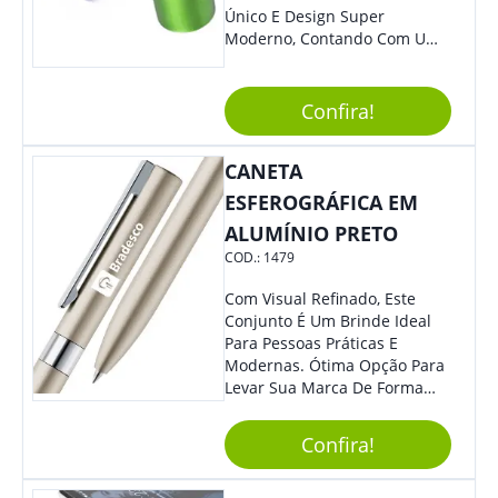
Único E Design Super
Moderno, Contando Com Uma
Tampa Plástica Que Não
Permite Vazamentos. Sem
Dúvidas É Um Brinde Prático
Confira!
Que Levará Sua Marca Com
Muito Estilo, Agradando À
CANETA
Todos.
ESFEROGRÁFICA EM
ALUMÍNIO PRETO
COD.:
1479
Com Visual Refinado, Este
Conjunto É Um Brinde Ideal
Para Pessoas Práticas E
Modernas. Ótima Opção Para
Levar Sua Marca De Forma
Estilosa, Agregando Valor Para
Sua Empresa Em Eventos,
Confira!
Reuniões Corporativas Ou Até
Mesmo Para Presentear