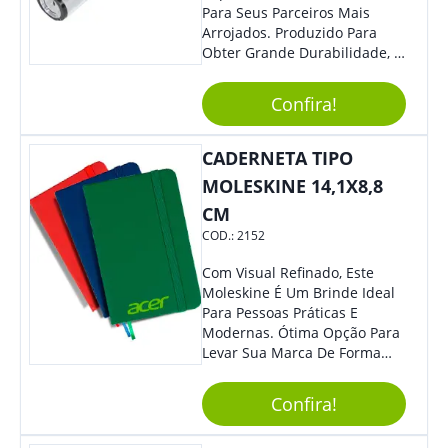
Para Seus Parceiros Mais
Arrojados. Produzido Para
Obter Grande Durabilidade, É
Uma Ótima Opção Para Levar
Sua Marca De Forma Estilosa,
Confira!
Agregando Valor Para Sua
Empresa Em Eventos.
CADERNETA TIPO
MOLESKINE 14,1X8,8
CM
COD.:
2152
Com Visual Refinado, Este
Moleskine É Um Brinde Ideal
Para Pessoas Práticas E
Modernas. Ótima Opção Para
Levar Sua Marca De Forma
Estilosa, Agregando Valor Para
Sua Empresa Em Eventos,
Confira!
Reuniões Corporativas Ou Até
Mesmo Para Presentear