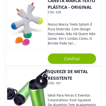
CANETA MARCA TEXTO
PLÁSTICA - ORIGINAL
COD.:
628
Nosso Marca Texto Splash É
Pura Diversão. Com Design
Descolado, Não Há Quem Não
Goste. Em 5 Lindas Cores, O
Brinde Pode Ser
Personalizado Com Sua
Marca, Demais, Não É? Não
Perca Essa Chance E Ofereça
Confira!
A Seus Clientes E
Colaboradores.
SQUEEZE DE METAL
RESISTENTE
COD.:
501
Ideal Para Feiras E Eventos
Corporativos, Esse Squeeze
De Alumínio Tem Acabamento