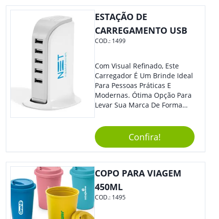
ESTAÇÃO DE
CARREGAMENTO USB
COD.:
1499
Com Visual Refinado, Este
Carregador É Um Brinde Ideal
Para Pessoas Práticas E
Modernas. Ótima Opção Para
Levar Sua Marca De Forma
Estilosa, Agregando Valor Para
Sua Empresa Em Eventos,
Reuniões Corporativas Ou Até
Confira!
Mesmo Para Presentear
Colaboradores E Parceiros De
Sua Empresa.
COPO PARA VIAGEM
450ML
COD.:
1495