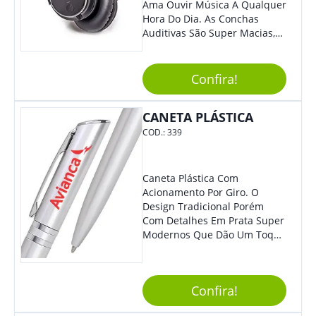
Ama Ouvir Música A Qualquer
Hora Do Dia. As Conchas
Auditivas São Super Macias,
Proporcionando Assim Maior
Conforto Ao Utilizá-Lo. Com
Entrada Para Mini Sd Cartão
Confira!
De Memória, Bateria Interna
Recarregável E Botões De
CANETA PLÁSTICA
Volume, Avanço, Retrocesso E
Para Atender Ligações, O
COD.:
339
Brinde Ainda É Compatível
Com Diversos Aparelhos.
Demais, Não É?! O Design
Caneta Plástica Com
Moderno Acrescenta Ainda
Acionamento Por Giro. O
Mais Charme, O Que
Design Tradicional Porém
Certamente Agregará Grande
Com Detalhes Em Prata Super
Destaque À Sua Marca.
Modernos Que Dão Um Toque
De Charme Na Peça.
Confira!