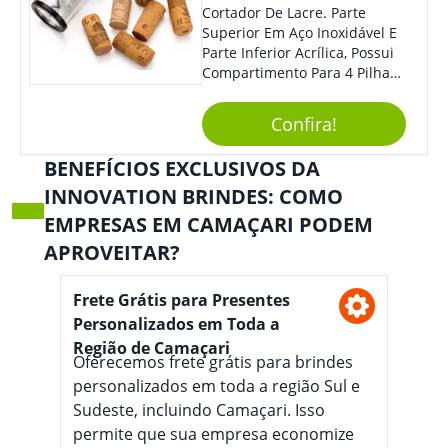
Cortador De Lacre. Parte
Superior Em Aço Inoxidável E
Parte Inferior Acrílica, Possui
Compartimento Para 4 Pilhas
Aa Na Parte Superior (Não
Acompanha Pilhas) – Contém
Confira!
Desenho Indicativo De
Abertura E Fechamento Da
BENEFÍCIOS EXCLUSIVOS DA
Tampa; Botões Para Extração
INNOVATION BRINDES: COMO
E Remoção De Rolhas E Parte
Inferior Com Anel Cortador De
EMPRESAS EM CAMAÇARI PODEM
Lacre (Removível).
APROVEITAR?
Frete Grátis para Presentes
Personalizados em Toda a
Região de Camaçari
Oferecemos frete grátis para brindes
personalizados em toda a região Sul e
Sudeste, incluindo Camaçari. Isso
permite que sua empresa economize