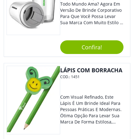
Todo Mundo Ama? Agora Em
Versão De Brinde Corporativo
Para Que Você Possa Levar
Sua Marca Com Muito Estilo E
Acrescentar Ainda Mais
Praticidade À Eventos E Feiras
De Exposição.
Confira!
LÁPIS COM BORRACHA
COD.:
1451
Com Visual Refinado, Este
Lápis É Um Brinde Ideal Para
Pessoas Práticas E Modernas.
Ótima Opção Para Levar Sua
Marca De Forma Estilosa,
Agregando Valor Para Sua
Empresa Em Eventos,