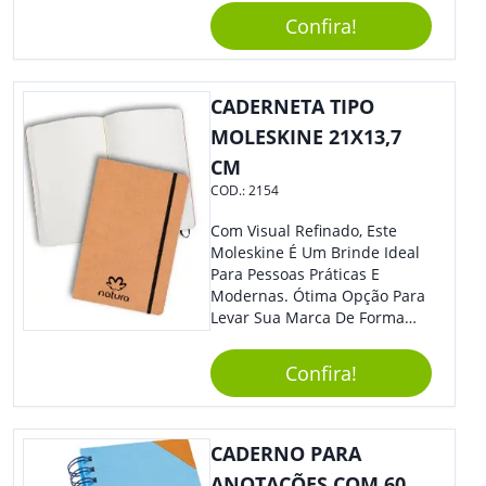
Reuniões Corporativas Ou Até
Confira!
Mesmo Para Presentear
Colaboradores E Parceiros De
Sua Empresa.
CADERNETA TIPO
MOLESKINE 21X13,7
CM
COD.:
2154
Com Visual Refinado, Este
Moleskine É Um Brinde Ideal
Para Pessoas Práticas E
Modernas. Ótima Opção Para
Levar Sua Marca De Forma
Estilosa, Agregando Valor Para
Sua Empresa Em Eventos,
Confira!
Reuniões Corporativas Ou Até
Mesmo Para Presentear
Colaboradores E Parceiros De
Sua Empresa.
CADERNO PARA
ANOTAÇÕES COM 60