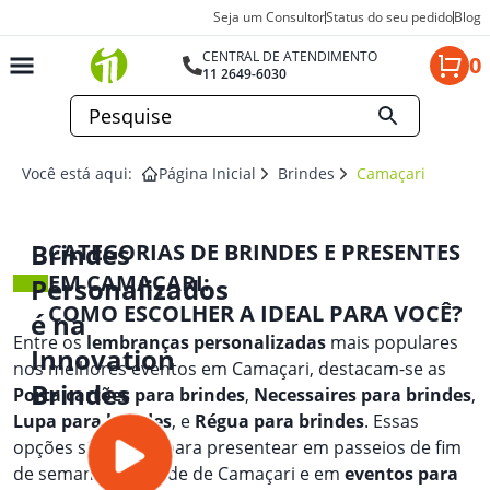
Seja um Consultor
Status do seu pedido
Blog
CENTRAL DE ATENDIMENTO
0
11 2649-6030
Você está aqui:
Página Inicial
Brindes
Camaçari
Brindes
CATEGORIAS DE BRINDES E PRESENTES
EM CAMAÇARI:
Personalizados
COMO ESCOLHER A IDEAL PARA VOCÊ?
é na
Entre os
lembranças personalizadas
mais populares
Innovation
nos melhores eventos em Camaçari, destacam-se as
Brindes
Porta cartões para brindes
,
Necessaires para brindes
,
Lupa para brindes
, e
Régua para brindes
. Essas
opções são ideais para presentear em passeios de fim
de semana na cidade de Camaçari e em
eventos para