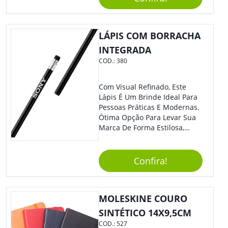
Brinde Certo Para Todos Os
Públicos. Personalize-O Com
Sua Marca. Seus Clientes E
Colaboradores Com Certeza
LÁPIS COM BORRACHA
Irão Adorar.
INTEGRADA
COD.:
380
Com Visual Refinado, Este
Lápis É Um Brinde Ideal Para
Pessoas Práticas E Modernas.
Ótima Opção Para Levar Sua
Marca De Forma Estilosa,
Agregando Valor Para Sua
Empresa Em Eventos,
Reuniões Corporativas Ou Até
Confira!
Mesmo Para Presentear
Colaboradores E Parceiros De
Sua Empresa.
MOLESKINE COURO
SINTÉTICO 14X9,5CM
COD.:
527