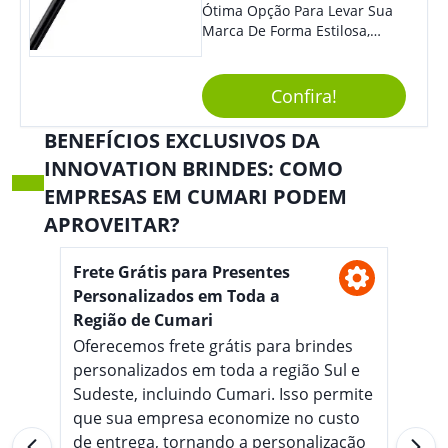
Ótima Opção Para Levar Sua
Marca De Forma Estilosa,
Agregando Valor Para Sua
Empresa Em Eventos,
Reuniões Corporativas Ou Até
Confira!
Mesmo Para Presentear
Colaboradores E Parceiros De
BENEFÍCIOS EXCLUSIVOS DA
Sua Empresa.
INNOVATION BRINDES: COMO
EMPRESAS EM CUMARI PODEM
APROVEITAR?
Frete Grátis para Presentes
Personalizados em Toda a
Região de Cumari
Oferecemos frete grátis para brindes
personalizados em toda a região Sul e
Sudeste, incluindo Cumari. Isso permite
que sua empresa economize no custo
de entrega, tornando a personalização