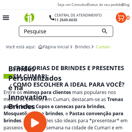
Seja um Consultor
Status do seu pedido
Blog
CENTRAL DE ATENDIMENTO
0
11 2649-6030
Você está aqui:
Página Inicial
Brindes
Cumari
Brindes
CATEGORIAS DE BRINDES E PRESENTES
EM CUMARI:
Personalizados
COMO ESCOLHER A IDEAL PARA VOCÊ?
é na
Entre os
mimos para clientes
mais populares nos
Innovation
melhores eventos em Cumari, destacam-se as
Trenas
Brindes
para brindes
,
Copos e canecas para brindes
,
Mosquetões para brindes
, e
Pastas convenção para
brindes
. Essas opções são ideais para *presentear* em
passeios de fim de semana na cidade de Cumari e em