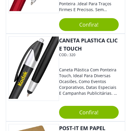
Ponteira .Ideal Para Traços
Firmes E Precisos. Sem
Dúvidas É Um Excelente
Brinde Para Representar Sua
Confira!
Marca.
CANETA PLASTICA CLIC
E TOUCH
COD.:
320
Caneta Plástica Com Ponteira
Touch, Ideal Para Diversas
Ocasiões, Como Eventos
Corporativos, Datas Especiais
E Campanhas Publicitárias. O
Design Minimalista É De
Impressionar. O Acionamento
Da Função Esferográfica É
Confira!
Feito Por Clic.
POST-IT EM PAPEL