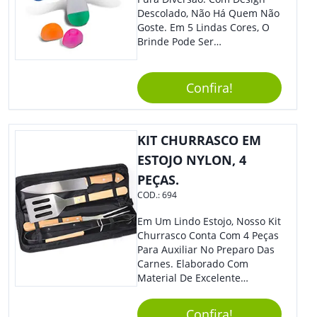
Descolado, Não Há Quem Não
Goste. Em 5 Lindas Cores, O
Brinde Pode Ser
Personalizado Com Sua
Marca, Demais, Não É? Não
Perca Essa Chance E Ofereça
Confira!
A Seus Clientes E
Colaboradores.
KIT CHURRASCO EM
ESTOJO NYLON, 4
PEÇAS.
COD.:
694
Em Um Lindo Estojo, Nosso Kit
Churrasco Conta Com 4 Peças
Para Auxiliar No Preparo Das
Carnes. Elaborado Com
Material De Excelente
Qualidade E Design
Tradicional, Sem Dúvidas É O
Confira!