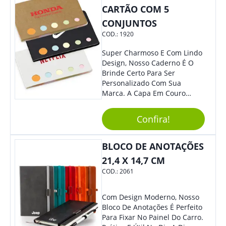
CARTÃO COM 5
CONJUNTOS
COD.:
1920
Super Charmoso E Com Lindo
Design, Nosso Caderno É O
Brinde Certo Para Ser
Personalizado Com Sua
Marca. A Capa Em Couro
Sintético É Resistente, E O
Elástico Permite Maior
Confira!
Segurança Ao Carregá-Lo.
Ofereça A Seus Clientes E
Colaboradores, Sem Dúvidas
BLOCO DE ANOTAÇÕES
Eles Irão Adorar.
21,4 X 14,7 CM
COD.:
2061
Com Design Moderno, Nosso
Bloco De Anotações É Perfeito
Para Fixar No Painel Do Carro.