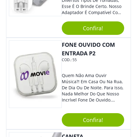
Diversos Tipos De Tomadas,
Esse É O Brinde Certo. Nosso
Adaptador É Compatível Com
Mais De 150 Padrões De
Diferentes Países E Com
Confira!
Todas As Tensões. Em
Tamanho Compacto, É
Perfeito Para Carregar Na
FONE OUVIDO COM
Bolsa Ou Na Mochila. É A
ENTRADA P2
Praticidade Que Todos
COD.:
55
Precisam Em Apenas Um
Item! Demais, Não É?!
Personalize-O Com Sua Marca
Quem Não Ama Ouvir
E Ofereça A Seus Clientes E
Música?! Em Casa Ou Na Rua,
Colaboradores. Útil E
De Dia Ou De Noite. Para Isso,
Funcional, Com Certeza Todo
Nada Melhor Do Que Nosso
Mundo Irá Amar.
Incrível Fone De Ouvido.
Super Confortável, Com Som
De Excelente Qualidade, E
Contando Com Tamanho De
Confira!
Fio Ideal Para Se Movimentar
Com Mais Liberdade, É O
CANETA
Brinde Que Seus Clientes E