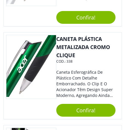
Acionada Por Clique.
Tradicional Porém Com
Design Minimalista Que Faz
Confira!
Toda Diferença.
CANETA PLÁSTICA
METALIZADA CROMO
CLIQUE
COD.:
338
Caneta Esferográfica De
Plástico Com Detalhe
Emborrachado. O Clip E O
Acionador Têm Design Super
Moderno, Agregando Ainda
Mais Destaque Para Sua
Marca.
Confira!