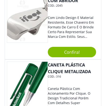
COM ABRIDOR
Eventos Corporativos.
COD.:
2045
Com Lindo Design E Material
Resistente, Esse Chaveiro Em
Formato De Carro É O Brinde
Certo Para Representar Sua
Marca Com Estilo. Seus
Clientes E Colaboradores Irão
Adorar.
Confira!
CANETA PLÁSTICA
CLIQUE METALIZADA
COD.:
316
Caneta Plástica Com
Acionamento Por Clique. O
Design Tradicional Porém
Com Detalhes Super