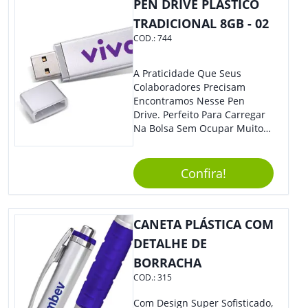
PEN DRIVE PLÁSTICO
TRADICIONAL 8GB - 02
COD.:
744
A Praticidade Que Seus
Colaboradores Precisam
Encontramos Nesse Pen
Drive. Perfeito Para Carregar
Na Bolsa Sem Ocupar Muito
Espaço E Carregar Para
Qualquer Lugar Todos Os
Arquivos Desejados. Ideal
Confira!
Para Oferecer Em Eventos E
Feiras De Exposições.
CANETA PLÁSTICA COM
DETALHE DE
BORRACHA
COD.:
315
Com Design Super Sofisticado,