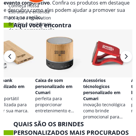
evento corporativo
. Confira os produtos em destaque
Conheça nossa
e descubra como eles podem ajudar a promover sua
estrutura e entenda
marca na região.
por que a Innovation
Brindes é muito mais
Aqui você encontra
do que personalização.
 bank
Caixa de som
Acessórios
Ac
nalizado em
personalizado em
técnologicos
ta
i
Cumari
personalizado em
br
a portátil
perfeita para
Cumari
co
nalizada para
proporcionar
inovação tecnológica
pa
car sua marca.
entretenimento e
como brinde
ma
destacar sua marca em
promocional para
QUAIS SÃO OS BRINDES
qualquer ocasião.
eventos.
PERSONALIZADOS MAIS PROCURADOS