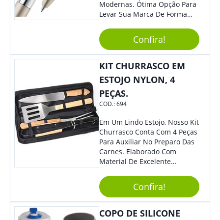
Modernas. Ótima Opção Para
Levar Sua Marca De Forma
Estilosa, Agregando Valor Para
Sua Empresa Em Eventos,
Confira!
Reuniões Corporativas Ou Até
Mesmo Para Presentear
Colaboradores E Parceiros De
KIT CHURRASCO EM
Sua Empresa.
ESTOJO NYLON, 4
PEÇAS.
COD.:
694
Em Um Lindo Estojo, Nosso Kit
Churrasco Conta Com 4 Peças
Para Auxiliar No Preparo Das
Carnes. Elaborado Com
Material De Excelente
Qualidade E Design
Tradicional, Sem Dúvidas É O
Confira!
Brinde Certo Para Todos Os
Públicos. Personalize-O Com
Sua Marca. Seus Clientes E
COPO DE SILICONE