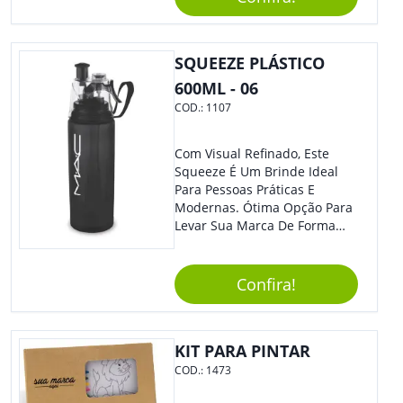
Reuniões Corporativas Ou Até
Mesmo Para Presentear
Colaboradores.
SQUEEZE PLÁSTICO
600ML - 06
COD.:
1107
Com Visual Refinado, Este
Squeeze É Um Brinde Ideal
Para Pessoas Práticas E
Modernas. Ótima Opção Para
Levar Sua Marca De Forma
Estilosa, Agregando Valor Para
Sua Empresa Em Eventos,
Reuniões Corporativas Ou Até
Confira!
Mesmo Para Presentear
Colaboradores E Parceiros De
Sua Empresa.
KIT PARA PINTAR
COD.:
1473