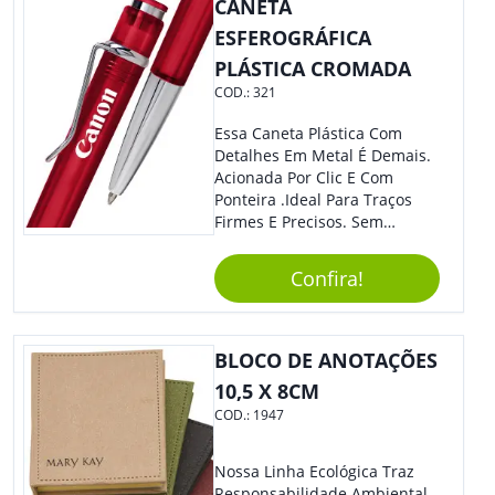
E Remoção De Rolhas E Parte
CANETA
Inferior Com Anel Cortador De
ESFEROGRÁFICA
Lacre (Removível).
PLÁSTICA CROMADA
COD.:
321
Essa Caneta Plástica Com
Detalhes Em Metal É Demais.
Acionada Por Clic E Com
Ponteira .Ideal Para Traços
Firmes E Precisos. Sem
Dúvidas É Um Excelente
Brinde Para Representar Sua
Confira!
Marca.
BLOCO DE ANOTAÇÕES
10,5 X 8CM
COD.:
1947
Nossa Linha Ecológica Traz
Responsabilidade Ambiental,