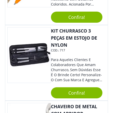
Coloridos. Acionada Por
Clique, É Fácil De Ser Utilizada
E Tem Ponteira Firme, Ideal
Confira!
Para Traços Precisos.
KIT CHURRASCO 3
PEÇAS EM ESTOJO DE
NYLON
COD.:
717
Para Aqueles Clientes E
Colaboradores Que Amam
Churrasco, Sem Dúvidas Esse
É O Brinde Certo! Personalize-
O Com Sua Marca E Agregue
Ainda Mais Visibilidade. O Kit
É Composto Por 3 Peças Para
Confira!
O Auxílio No Preparo De
Carnes, Em Um Lindo Estojo. É
A Garantia De Sucesso Para
CHAVEIRO DE METAL
Sua Empresa Em Feiras E