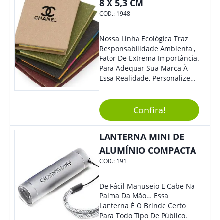
8 X 5,3 CM
COD.:
1948
Nossa Linha Ecológica Traz
Responsabilidade Ambiental,
Fator De Extrema Importância.
Para Adequar Sua Marca À
Essa Realidade, Personalize
Nosso Incrível Bloco De
Anotações Com Post-It E
Caneta. Elaborado A Partir De
Confira!
Material Reciclado, O Brinde
Também É Prático, Tornando-
LANTERNA MINI DE
Se Assim Excelente Para Uso
Cotidiano. Perfeito, Não É?!
ALUMÍNIO COMPACTA
COD.:
191
De Fácil Manuseio E Cabe Na
Palma Da Mão… Essa
Lanterna É O Brinde Certo
Para Todo Tipo De Público.