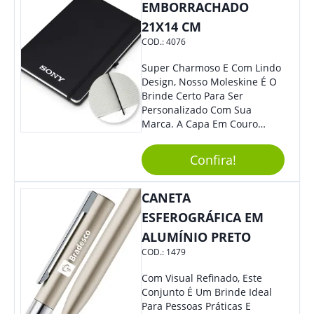
Cotidiano. Perfeito, Não É?!
EMBORRACHADO
21X14 CM
COD.:
4076
Super Charmoso E Com Lindo
Design, Nosso Moleskine É O
Brinde Certo Para Ser
Personalizado Com Sua
Marca. A Capa Em Couro
Sintético É Resistente, O
Elástico Permite Maior
Confira!
Segurança Ao Carregá-Lo.
Ofereça A Seus Clientes E
Colaboradores, Sem Dúvidas
CANETA
Eles Irão Adorar.
ESFEROGRÁFICA EM
ALUMÍNIO PRETO
COD.:
1479
Com Visual Refinado, Este
Conjunto É Um Brinde Ideal
Para Pessoas Práticas E