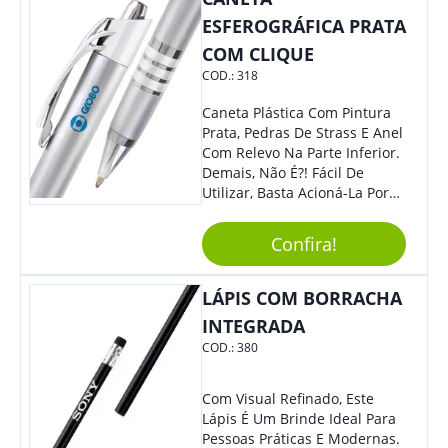
Colaboradores Mais Querem!
ESFEROGRÁFICA PRATA
Não Fique De Fora! Ofereça
COM CLIQUE
Em Eventos, Feiras E
COD.:
318
Congressos, E Tenha Sua
Marca Em Grande Destaque.
Caneta Plástica Com Pintura
Prata, Pedras De Strass E Anel
Com Relevo Na Parte Inferior.
Demais, Não É?! Fácil De
Utilizar, Basta Acioná-La Por
Clic.
Confira!
LÁPIS COM BORRACHA
INTEGRADA
COD.:
380
Com Visual Refinado, Este
Lápis É Um Brinde Ideal Para
Pessoas Práticas E Modernas.