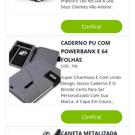
Prático E Útil No Dia A Dia,
Seus Clientes Vão Adorar.
Confira!
CADERNO PU COM
POWERBANK E 64
FOLHAS
COD.:
706
Super Charmoso E Com Lindo
Design, Nosso Caderno É O
Brinde Certo Para Ser
Personalizado Com Sua
Marca. A Capa Em Couro
Sintético É Resistente, E O
Elástico Permite Maior
Confira!
Segurança Ao Carregá-Lo.
Ofereça A Seus Clientes E
Colaboradores, Sem Dúvidas
CANETA METALIZADA