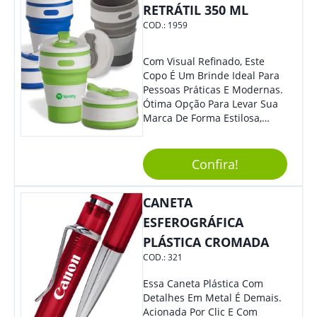
Colaboradores Com Certeza
RETRÁTIL 350 ML
Irão Adorar.
COD.:
1959
Com Visual Refinado, Este
Copo É Um Brinde Ideal Para
Pessoas Práticas E Modernas.
Ótima Opção Para Levar Sua
Marca De Forma Estilosa,
Agregando Valor Para Sua
Empresa Em Eventos,
Reuniões Corporativas Ou Até
Confira!
Mesmo Para Presentear
Colaboradores.
CANETA
ESFEROGRÁFICA
PLÁSTICA CROMADA
COD.:
321
Essa Caneta Plástica Com
Detalhes Em Metal É Demais.
Acionada Por Clic E Com