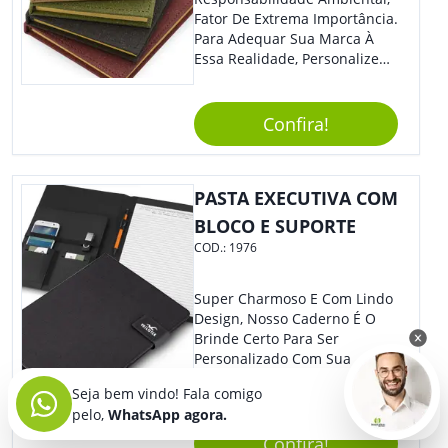
Fator De Extrema Importância.
Para Adequar Sua Marca À
Essa Realidade, Personalize
Nosso Incrível Bloco De
Anotações Com Post-It E
Caneta. Elaborado A Partir De
Confira!
Material Reciclado, O Brinde
Também É Prático, Tornando-
Se Assim Excelente Para Uso
PASTA EXECUTIVA COM
Cotidiano. Perfeito, Não É?!
BLOCO E SUPORTE
COD.:
1976
Super Charmoso E Com Lindo
Design, Nosso Caderno É O
Brinde Certo Para Ser
Personalizado Com Sua
Marca. A Capa Em Couro
Seja bem vindo! Fala comigo
Sintético É Resistente, E O
pelo,
WhatsApp agora.
Elástico Permite Maior
Segurança Ao Carregá-Lo.
Confira!