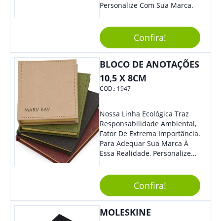
Personalize Com Sua Marca.
Confira!
BLOCO DE ANOTAÇÕES
10,5 X 8CM
COD.:
1947
Nossa Linha Ecológica Traz
Responsabilidade Ambiental,
Fator De Extrema Importância.
Para Adequar Sua Marca À
Essa Realidade, Personalize
Nosso Incrível Bloco De
Anotações Com Post-It E
Caneta. Elaborado A Partir De
Confira!
Material Reciclado, O Brinde
Também É Prático, Tornando-
MOLESKINE
Se Assim Excelente Para Uso