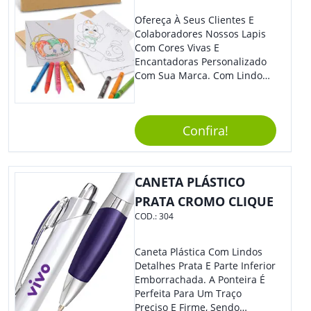
Ofereça À Seus Clientes E
Colaboradores Nossos Lapis
Com Cores Vivas E
Encantadoras Personalizado
Com Sua Marca. Com Lindo
Design, O Brinde É Versátil
Para Diversas Ocasiões.
Perfeito, Não É?!
Confira!
CANETA PLÁSTICO
PRATA CROMO CLIQUE
COD.:
304
Caneta Plástica Com Lindos
Detalhes Prata E Parte Inferior
Emborrachada. A Ponteira É
Perfeita Para Um Traço
Preciso E Firme, Sendo