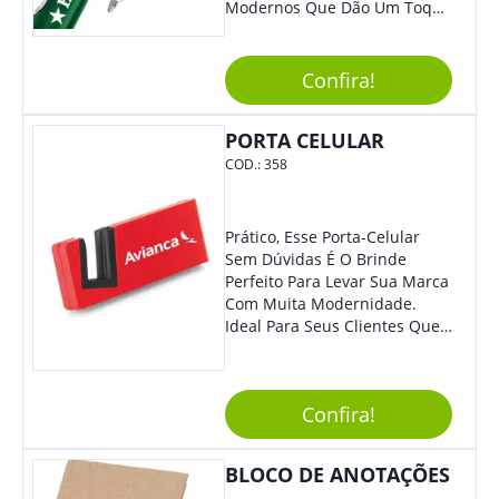
Modernos Que Dão Um Toque
De Charme Na Peça.
Confira!
PORTA CELULAR
COD.:
358
Prático, Esse Porta-Celular
Sem Dúvidas É O Brinde
Perfeito Para Levar Sua Marca
Com Muita Modernidade.
Ideal Para Seus Clientes Que
Adoram Praticidade No Dia A
Dia. Com Design Tradicional,
Sua Empresa Terá O Grande
Confira!
Destaque Merecido.
BLOCO DE ANOTAÇÕES