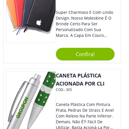
Super Charmoso E Com Lindo
Design, Nosso Moleskine É O
Brinde Certo Para Ser
Personalizado Com Sua
Marca. A Capa Em Couro
Sintético É Resistente, E O
Elástico Permite Maior
Segurança Ao Carregá-Lo.
Confira!
Ofereça A Seus Clientes E
Colaboradores, Sem Dúvidas
Eles Irão Adorar.
CANETA PLÁSTICA
ACIONADA POR CLI
COD.:
305
Caneta Plástica Com Pintura
Prata, Pedras De Strass E Anel
Com Relevo Na Parte Inferior.
Demais, Não É?! Fácil De
Utilizar, Basta Acioná-La Por