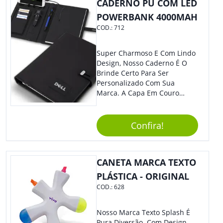
CADERNO PU COM LED
POWERBANK 4000MAH
COD.:
712
Super Charmoso E Com Lindo
Design, Nosso Caderno É O
Brinde Certo Para Ser
Personalizado Com Sua
Marca. A Capa Em Couro
Sintético É Resistente, E O
Elástico Permite Maior
Segurança Ao Carregá-Lo.
Confira!
Ofereça A Seus Clientes E
Colaboradores, Sem Dúvidas
Eles Irão Adorar.
CANETA MARCA TEXTO
PLÁSTICA - ORIGINAL
COD.:
628
Nosso Marca Texto Splash É
Pura Diversão. Com Design