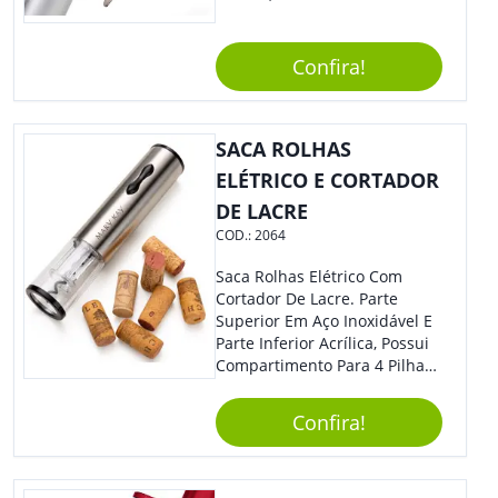
Clic.
Confira!
SACA ROLHAS
ELÉTRICO E CORTADOR
DE LACRE
COD.:
2064
Saca Rolhas Elétrico Com
Cortador De Lacre. Parte
Superior Em Aço Inoxidável E
Parte Inferior Acrílica, Possui
Compartimento Para 4 Pilhas
Aa Na Parte Superior (Não
Acompanha Pilhas) – Contém
Confira!
Desenho Indicativo De
Abertura E Fechamento Da
Tampa; Botões Para Extração