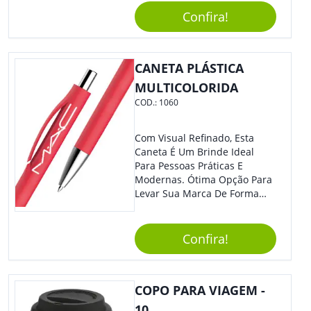
Segurança Ao Carregá-Lo.
Confira!
Ofereça A Seus Clientes E
Colaboradores, Sem Dúvidas
Eles Irão Adorar.
CANETA PLÁSTICA
MULTICOLORIDA
COD.:
1060
Com Visual Refinado, Esta
Caneta É Um Brinde Ideal
Para Pessoas Práticas E
Modernas. Ótima Opção Para
Levar Sua Marca De Forma
Estilosa, Agregando Valor Para
Sua Empresa Em Eventos,
Reuniões Corporativas Ou Até
Confira!
Mesmo Para Presentear
Colaboradores E Parceiros De
Sua Empresa.
COPO PARA VIAGEM -
10