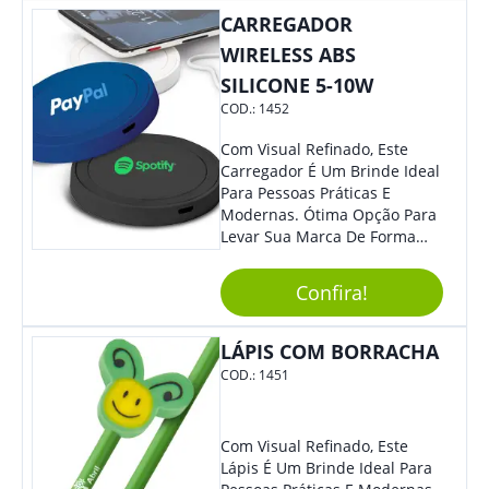
Colaboradores E Parceiros De
CARREGADOR
Sua Empresa.
WIRELESS ABS
SILICONE 5-10W
COD.:
1452
Com Visual Refinado, Este
Carregador É Um Brinde Ideal
Para Pessoas Práticas E
Modernas. Ótima Opção Para
Levar Sua Marca De Forma
Estilosa, Agregando Valor Para
Sua Empresa Em Eventos,
Confira!
Reuniões Corporativas Ou Até
Mesmo Para Presentear
Colaboradores E Parceiros De
LÁPIS COM BORRACHA
Sua Empresa.
COD.:
1451
Com Visual Refinado, Este
Lápis É Um Brinde Ideal Para