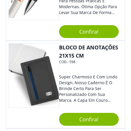
Para Pessoas Práticas E
Modernas. Ótima Opção Para
Levar Sua Marca De Forma
Estilosa, Agregando Valor Para
Sua Empresa Em Eventos,
Reuniões Corporativas Ou Até
Confira!
Mesmo Para Presentear
Colaboradores E Parceiros De
BLOCO DE ANOTAÇÕES
Sua Empresa.
21X15 CM
COD.:
598
Super Charmoso E Com Lindo
Design, Nosso Caderno É O
Brinde Certo Para Ser
Personalizado Com Sua
Marca. A Capa Em Couro
Sintético É Resistente, E O
Elástico Permite Maior
Segurança Ao Carregá-Lo.
Confira!
Ofereça A Seus Clientes E
Colaboradores, Sem Dúvidas