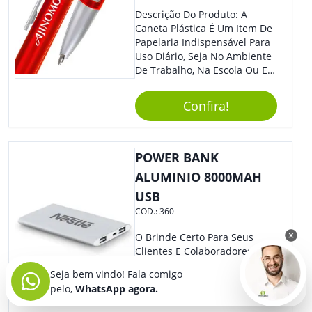
Descrição Do Produto: A
Caneta Plástica É Um Item De
Papelaria Indispensável Para
Uso Diário, Seja No Ambiente
De Trabalho, Na Escola Ou Em
Casa. Feita De Plástico
Resistente, Possui Tinta De
Confira!
Qualidade Que Garante Uma
Escrita Suave E Sem Borrões.
Benefícios: - Praticidade: Leve
E Compacta, Pode Ser
POWER BANK
Facilmente Transportada Em
ALUMINIO 8000MAH
Bolsas, Mochilas E Estojos. -
USB
Durabilidade: Sua Estrutura
Resistente Garante Uma
COD.:
360
Longa Vida Útil, Evitando
Quebra Ou Danos. - Escrita
O Brinde Certo Para Seus
Precisa: A Ponta Fina Permite
Clientes E Colaboradores Se
Uma Escrita Uniforme E
Manterem Sempre
Seja bem vindo! Fala comigo
Legível Em Diversos Tipos De
Conectados. Nosso Power
pelo,
WhatsApp agora.
Papel. Usos Sugeridos: -
Bank Tem Design Moderno E
Anotações: Ideal Para Fazer
Leve, Perfeito Para Carregar