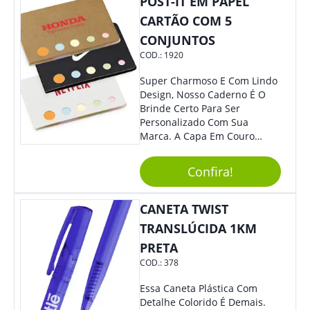
POST-IT EM PAPEL
Sua Empresa.
CARTÃO COM 5
CONJUNTOS
COD.:
1920
Super Charmoso E Com Lindo
Design, Nosso Caderno É O
Brinde Certo Para Ser
Personalizado Com Sua
Marca. A Capa Em Couro
Sintético É Resistente, E O
Elástico Permite Maior
Confira!
Segurança Ao Carregá-Lo.
Ofereça A Seus Clientes E
Colaboradores, Sem Dúvidas
CANETA TWIST
Eles Irão Adorar.
TRANSLÚCIDA 1KM
PRETA
COD.:
378
Essa Caneta Plástica Com
Detalhe Colorido É Demais.