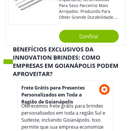
Bluetooth, Permitindo Que
Para Seus Parceiros Mais
Você Conecte Seu Dispositivo
Arrojados. Produzido Para
De Forma Prática E Sem Fios.
Obter Grande Durabilidade, É
A Qualidade Do Som Não É
Uma Ótima Opção Para Levar
Prejudicada Mesmo Em
Sua Marca De Forma Estilosa,
Ambientes Molhados,
Agregando Valor Para Sua
Confira!
Garantindo Uma Experiência
Empresa Em Eventos.
Sonora Imersiva Em Todas As
BENEFÍCIOS EXCLUSIVOS DA
Situações. Usos Sugeridos:
INNOVATION BRINDES: COMO
Essa Caixa De Som É Perfeita
Para Ser Utilizada Em
EMPRESAS EM GOIANÁPOLIS PODEM
Atividades Ao Ar Livre, Como
APROVEITAR?
Acampamentos, Festas Na
Piscina, Trilhas E Passeios De
Frete Grátis para Presentes
Barco. Também Pode Ser
Usada Em Ambientes
Personalizados em Toda a
Internos, Como Banheiros,
Região de Goianápolis
Cozinhas E Áreas De Lazer
Oferecemos frete grátis para brindes
Próximas À Água. Aproveite A
personalizados em toda a região Sul e
Praticidade E A Resistência Da
Sudeste, incluindo Goianápolis. Isso
Caixa De Som Impermeável
permite que sua empresa economize
Para Curtir Suas Músicas