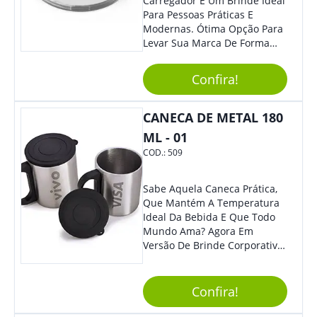
Carregador É Um Brinde Ideal
Para Pessoas Práticas E
Modernas. Ótima Opção Para
Levar Sua Marca De Forma
Estilosa, Agregando Valor Para
Sua Empresa Em Eventos,
Confira!
Reuniões Corporativas Ou Até
Mesmo Para Presentear
Colaboradores E Parceiros De
CANECA DE METAL 180
Sua Empresa.
ML - 01
COD.:
509
Sabe Aquela Caneca Prática,
Que Mantém A Temperatura
Ideal Da Bebida E Que Todo
Mundo Ama? Agora Em
Versão De Brinde Corporativo
Para Que Você Possa Levar
Sua Marca Com Muito Estilo E
Acrescentar Ainda Mais
Confira!
Praticidade À Eventos E Feiras
De Exposição.