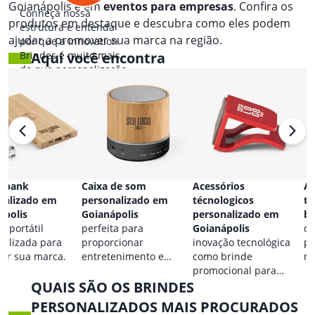
Goianápolis e em
eventos para empresas
. Confira os
Conheça nossa
produtos em destaque e descubra como eles podem
estrutura e entenda
ajudar a promover sua marca na região.
por que a Innovation
Brindes é muito mais
Aqui você encontra
do que personalização.
 bank
Caixa de som
Acessórios
Ac
nalizado em
personalizado em
técnologicos
ta
ápolis
Goianápolis
personalizado em
br
a portátil
perfeita para
Goianápolis
co
nalizada para
proporcionar
inovação tecnológica
pa
car sua marca.
entretenimento e
como brinde
ma
destacar sua marca em
promocional para
QUAIS SÃO OS BRINDES
qualquer ocasião.
eventos.
PERSONALIZADOS MAIS PROCURADOS