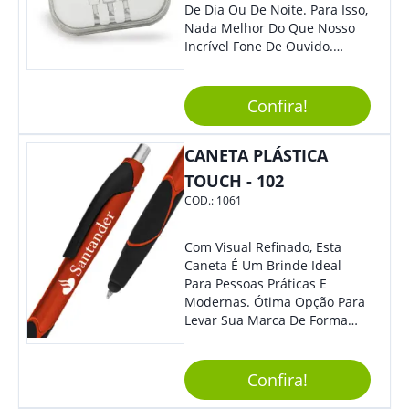
De Dia Ou De Noite. Para Isso,
Nada Melhor Do Que Nosso
Incrível Fone De Ouvido.
Super Confortável, Com Som
De Excelente Qualidade, E
Contando Com Tamanho De
Confira!
Fio Ideal Para Se Movimentar
Com Mais Liberdade, É O
CANETA PLÁSTICA
Brinde Que Seus Clientes E
Colaboradores Mais Querem!
TOUCH - 102
Não Fique De Fora! Ofereça
COD.:
1061
Em Eventos, Feiras E
Congressos, E Tenha Sua
Marca Em Grande Destaque.
Com Visual Refinado, Esta
Caneta É Um Brinde Ideal
Para Pessoas Práticas E
Modernas. Ótima Opção Para
Levar Sua Marca De Forma
Estilosa, Agregando Valor Para
Sua Empresa Em Eventos,
Reuniões Corporativas Ou Até
Confira!
Mesmo Para Presentear