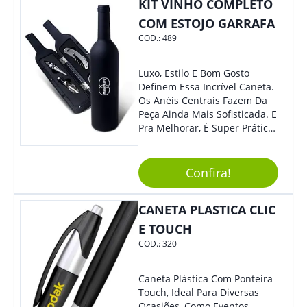
KIT VINHO COMPLETO
Se Assim Excelente Para Uso
Cotidiano. Perfeito, Não É?!
COM ESTOJO GARRAFA
COD.:
489
Luxo, Estilo E Bom Gosto
Definem Essa Incrível Caneta.
Os Anéis Centrais Fazem Da
Peça Ainda Mais Sofisticada. E
Pra Melhorar, É Super Prática
Com Sistema De Acionamento
Por Giro. É De Impressionar!
Confira!
CANETA PLASTICA CLIC
E TOUCH
COD.:
320
Caneta Plástica Com Ponteira
Touch, Ideal Para Diversas
Ocasiões, Como Eventos