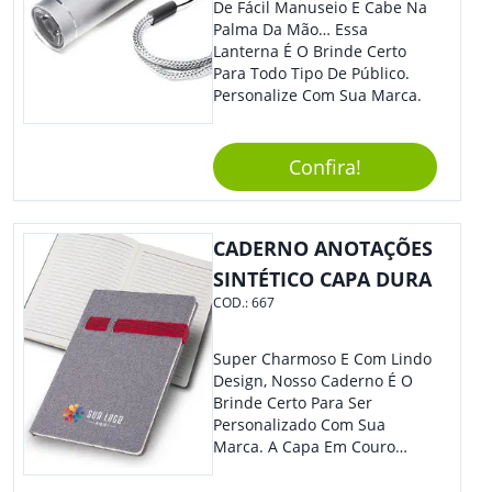
Mais Charme, O Que
De Fácil Manuseio E Cabe Na
Certamente Agregará Grande
Palma Da Mão… Essa
Destaque À Sua Marca.
Lanterna É O Brinde Certo
Para Todo Tipo De Público.
Personalize Com Sua Marca.
Confira!
CADERNO ANOTAÇÕES
SINTÉTICO CAPA DURA
COD.:
667
Super Charmoso E Com Lindo
Design, Nosso Caderno É O
Brinde Certo Para Ser
Personalizado Com Sua
Marca. A Capa Em Couro
Sintético É Resistente, E O
Elástico Permite Maior