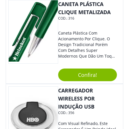
CANETA PLÁSTICA
Eles Irão Adorar.
CLIQUE METALIZADA
COD.:
316
Caneta Plástica Com
Acionamento Por Clique. O
Design Tradicional Porém
Com Detalhes Super
Modernos Que Dão Um Toque
De Charme Na Peça.
Confira!
CARREGADOR
WIRELESS POR
INDUÇÃO USB
COD.:
356
Com Visual Refinado, Este