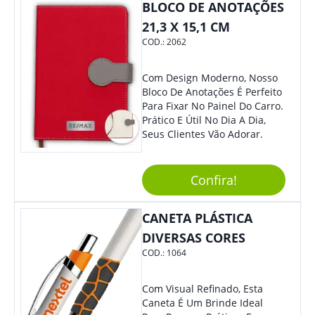
BLOCO DE ANOTAÇÕES
Se Assim Excelente Para Uso
Cotidiano. Perfeito, Não É?!
21,3 X 15,1 CM
COD.:
2062
Com Design Moderno, Nosso
Bloco De Anotações É Perfeito
Para Fixar No Painel Do Carro.
Prático E Útil No Dia A Dia,
Seus Clientes Vão Adorar.
Confira!
CANETA PLÁSTICA
DIVERSAS CORES
COD.:
1064
Com Visual Refinado, Esta
Caneta É Um Brinde Ideal