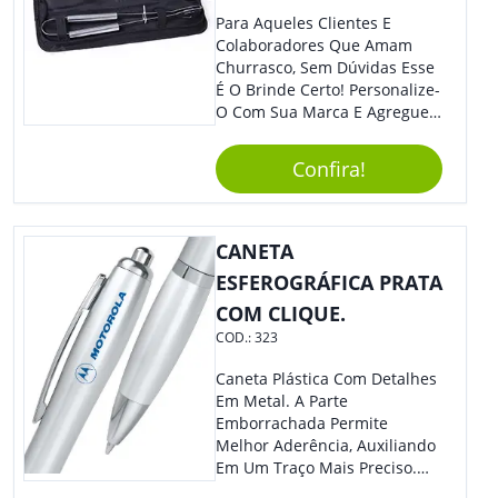
Para Aqueles Clientes E
Colaboradores Que Amam
Churrasco, Sem Dúvidas Esse
É O Brinde Certo! Personalize-
O Com Sua Marca E Agregue
Ainda Mais Visibilidade. O Kit
É Composto Por 3 Peças Para
Confira!
O Auxílio No Preparo De
Carnes, Em Um Lindo Estojo. É
A Garantia De Sucesso Para
Sua Empresa Em Feiras E
CANETA
Eventos Corporativos.
ESFEROGRÁFICA PRATA
COM CLIQUE.
COD.:
323
Caneta Plástica Com Detalhes
Em Metal. A Parte
Emborrachada Permite
Melhor Aderência, Auxiliando
Em Um Traço Mais Preciso.
Versátil, Torna-Se Ideal Para