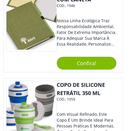
COD.:
1946
Nossa Linha Ecológica Traz
Responsabilidade Ambiental,
Fator De Extrema Importância.
Para Adequar Sua Marca À
Essa Realidade, Personalize
Nosso Incrível Bloco De
Anotações Com Post-It E
Caneta. Elaborado A Partir De
Confira!
Material Reciclado, O Brinde
Também É Prático, Tornando-
Se Assim Excelente Para Uso
COPO DE SILICONE
Cotidiano. Perfeito, Não É?!
RETRÁTIL 350 ML
COD.:
1959
Com Visual Refinado, Este
Copo É Um Brinde Ideal Para
Pessoas Práticas E Modernas.