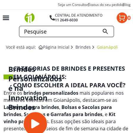
Seja um Consultor
Status do seu pedido
Blog
CENTRAL DE ATENDIMENTO
0
11 2649-6030
Você está aqui:
Página Inicial
Brindes
Goianápolis
Brindes
CATEGORIAS DE BRINDES E PRESENTES
EM GOIANÁPOLIS:
Personalizados
COMO ESCOLHER A IDEAL PARA VOCÊ?
é na
Entre os
brindes personalizados
mais populares nos
Innovation
melhores eventos em Goianápolis, destacam-se as
Brindes
Lanternas para brindes
,
Bolsas e Sacolas para
brindes
,
Squeezes e Garrafas para brindes
, e
Kit
vinho para brindes
. Essas opções são ideais para
presentear em passeios de fim de semana na cidade de