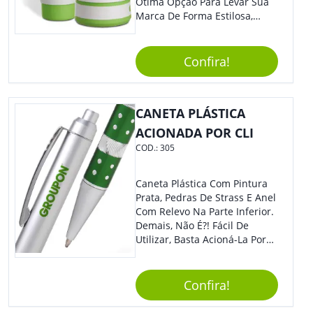
Ótima Opção Para Levar Sua
Marca De Forma Estilosa,
Agregando Valor Para Sua
Empresa Em Eventos,
Reuniões Corporativas Ou Até
Confira!
Mesmo Para Presentear
Colaboradores.
CANETA PLÁSTICA
ACIONADA POR CLI
COD.:
305
Caneta Plástica Com Pintura
Prata, Pedras De Strass E Anel
Com Relevo Na Parte Inferior.
Demais, Não É?! Fácil De
Utilizar, Basta Acioná-La Por
Clic.
Confira!