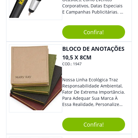
Corporativos, Datas Especiais
E Campanhas Publicitárias. O
Design Minimalista É De
Impressionar. O Acionamento
Da Função Esferográfica É
Confira!
Feito Por Clic.
BLOCO DE ANOTAÇÕES
10,5 X 8CM
COD.:
1947
Nossa Linha Ecológica Traz
Responsabilidade Ambiental,
Fator De Extrema Importância.
Para Adequar Sua Marca À
Essa Realidade, Personalize
Nosso Incrível Bloco De
Anotações Com Post-It E
Caneta. Elaborado A Partir De
Confira!
Material Reciclado, O Brinde
Também É Prático, Tornando-