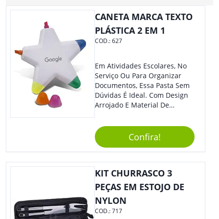
CANETA MARCA TEXTO
PLÁSTICA 2 EM 1
COD.:
627
Em Atividades Escolares, No
Serviço Ou Para Organizar
Documentos, Essa Pasta Sem
Dúvidas É Ideal. Com Design
Arrojado E Material De
Qualidade, O Brinde É Super
Prático E Agradará Todos Os
Seus Clientes. Leve Sua Marca
Confira!
À Eventos E Feiras
Corporativas Em Um Item
Moderno E Util.
KIT CHURRASCO 3
PEÇAS EM ESTOJO DE
NYLON
COD.:
717