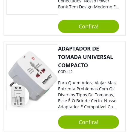
Conectados. Nosso Power
Bank Tem Design Moderno E
Leve, Perfeito Para Carregar
Na Bolsa Ou Na Mochila.
Compatível Com Diversos
Confira!
Aparelhos, O Brinde É Super
Eficiente E Ágil, Ideal Para
Quem Busca Praticidade No
ADAPTADOR DE
Dia A Dia. Personalize-O Com
Sua Marca E Tenha Ainda
TOMADA UNIVERSAL
Mais Destaque Em Eventos E
COMPACTO
Feiras De Negócios.
COD.:
42
Para Quem Adora Viajar Mas
Enfrenta Problemas Com Os
Diversos Tipos De Tomadas,
Esse É O Brinde Certo. Nosso
Adaptador É Compatível Com
Mais De 150 Padrões De
Diferentes Países E Com
Confira!
Todas As Tensões. Em
Tamanho Compacto, É