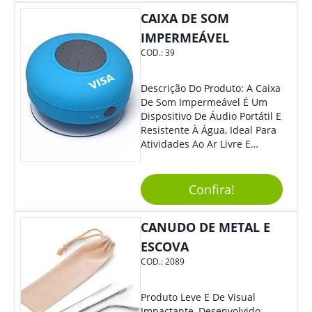
Colaboradores, Sem Dúvidas
CAIXA DE SOM
Eles Irão Adorar.
IMPERMEÁVEL
COD.:
39
Descrição Do Produto: A Caixa
De Som Impermeável É Um
Dispositivo De Áudio Portátil E
Resistente À Água, Ideal Para
Atividades Ao Ar Livre E
Ambientes Úmidos. Com
Design Compacto E Durável,
Essa Caixa De Som Reproduz
Confira!
Um Som Claro E Potente,
Proporcionando Uma
CANUDO DE METAL E
Experiência Musical De Alta
Qualidade Em Qualquer
ESCOVA
Lugar. Benefícios: Além De
COD.:
2089
Ser Resistente À Água, A Caixa
De Som Impermeável É Fácil
De Transportar, Possui Bateria
Produto Leve E De Visual
De Longa Duração E Conexão
Impactante, Desenvolvido