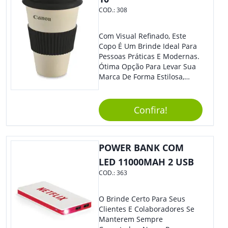
COD.:
308
Com Visual Refinado, Este
Copo É Um Brinde Ideal Para
Pessoas Práticas E Modernas.
Ótima Opção Para Levar Sua
Marca De Forma Estilosa,
Agregando Valor Para Sua
Empresa Em Eventos,
Reuniões Corporativas Ou Até
Confira!
Mesmo Para Presentear
Colaboradores.
POWER BANK COM
LED 11000MAH 2 USB
COD.:
363
O Brinde Certo Para Seus
Clientes E Colaboradores Se
Manterem Sempre