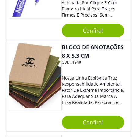
Acionada Por Clique E Com
Ponteira Ideal Para Traços
Firmes E Precisos. Sem
Dúvidas É Um Excelente
Brinde Para Representar Sua
Confira!
Marca.
BLOCO DE ANOTAÇÕES
8 X 5,3 CM
COD.:
1948
Nossa Linha Ecológica Traz
Responsabilidade Ambiental,
Fator De Extrema Importância.
Para Adequar Sua Marca À
Essa Realidade, Personalize
Nosso Incrível Bloco De
Anotações Com Post-It E
Caneta. Elaborado A Partir De
Confira!
Material Reciclado, O Brinde
Também É Prático, Tornando-