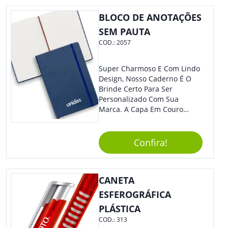
Perfeito Para Carregar Na
Bolsa Ou Na Mochila. É A
BLOCO DE ANOTAÇÕES
Praticidade Que Todos
SEM PAUTA
Precisam Em Apenas Um
COD.:
2057
Item! Demais, Não É?!
Personalize-O Com Sua Marca
E Ofereça A Seus Clientes E
Super Charmoso E Com Lindo
Colaboradores. Útil E
Design, Nosso Caderno É O
Funcional, Com Certeza Todo
Brinde Certo Para Ser
Mundo Irá Amar.
Personalizado Com Sua
Marca. A Capa Em Couro
Sintético É Resistente, E O
Elástico Permite Maior
Segurança Ao Carregá-Lo.
Confira!
Ofereça A Seus Clientes E
Colaboradores, Sem Dúvidas
Eles Irão Adorar.
CANETA
ESFEROGRÁFICA
PLÁSTICA
COD.:
313