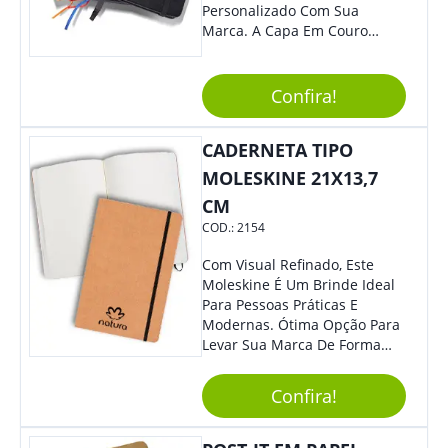
Personalizado Com Sua
Marca. A Capa Em Couro
Sintético É Resistente, E O
Elástico Permite Maior
Segurança Ao Carregá-Lo.
Confira!
Ofereça A Seus Clientes E
Colaboradores, Sem Dúvidas
CADERNETA TIPO
Eles Irão Adorar.
MOLESKINE 21X13,7
CM
COD.:
2154
Com Visual Refinado, Este
Moleskine É Um Brinde Ideal
Para Pessoas Práticas E
Modernas. Ótima Opção Para
Levar Sua Marca De Forma
Estilosa, Agregando Valor Para
Sua Empresa Em Eventos,
Confira!
Reuniões Corporativas Ou Até
Mesmo Para Presentear
Colaboradores E Parceiros De