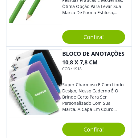
Pessoas Práticas E Modernas.
Ótima Opção Para Levar Sua
Marca De Forma Estilosa,
Agregando Valor Para Sua
Empresa Em Eventos,
Reuniões Corporativas Ou Até
Confira!
Mesmo Para Presentear
Colaboradores E Parceiros De
Sua Empresa.
BLOCO DE ANOTAÇÕES
10,8 X 7,8 CM
COD.:
1918
Super Charmoso E Com Lindo
Design, Nosso Caderno É O
Brinde Certo Para Ser
Personalizado Com Sua
Marca. A Capa Em Couro
Sintético É Resistente, E O
Elástico Permite Maior
Segurança Ao Carregá-Lo.
Confira!
Ofereça A Seus Clientes E