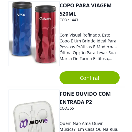
COPO PARA VIAGEM
520ML
COD.:
1443
Com Visual Refinado, Este
Copo É Um Brinde Ideal Para
Pessoas Práticas E Modernas.
Ótima Opção Para Levar Sua
Marca De Forma Estilosa,
Agregando Valor Para Sua
Empresa Em Eventos,
Reuniões Corporativas Ou Até
Confira!
Mesmo Para Presentear
Colaboradores.
FONE OUVIDO COM
ENTRADA P2
COD.:
55
Quem Não Ama Ouvir
Música?! Em Casa Ou Na Rua,