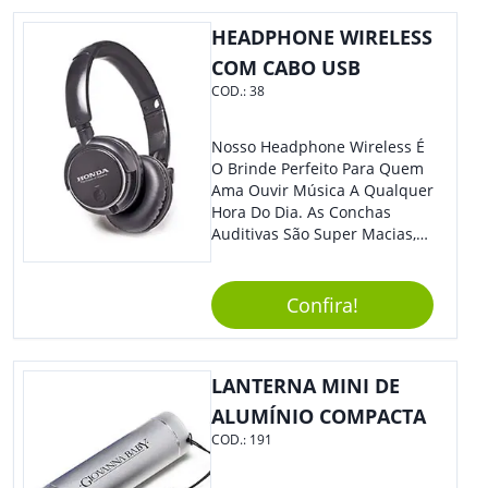
HEADPHONE WIRELESS
COM CABO USB
COD.:
38
Nosso Headphone Wireless É
O Brinde Perfeito Para Quem
Ama Ouvir Música A Qualquer
Hora Do Dia. As Conchas
Auditivas São Super Macias,
Proporcionando Assim Maior
Conforto Ao Utilizá-Lo. Com
Entrada Para Mini Sd Cartão
Confira!
De Memória, Bateria Interna
Recarregável E Botões De
Volume, Avanço, Retrocesso E
LANTERNA MINI DE
Para Atender Ligações, O
Brinde Ainda É Compatível
ALUMÍNIO COMPACTA
Com Diversos Aparelhos.
COD.:
191
Demais, Não É?! O Design
Moderno Acrescenta Ainda