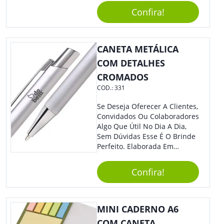
Todo Tipo De Evento E
Confira!
Público.
CANETA METÁLICA
COM DETALHES
CROMADOS
COD.:
331
Se Deseja Oferecer A Clientes,
Convidados Ou Colaboradores
Algo Que Útil No Dia A Dia,
Sem Dúvidas Esse É O Brinde
Perfeito. Elaborada Em
Plástico Fosco E Resistente E
Com Detalhes Em Metal, Essa
Confira!
Incrível Caneta Esferográfica É
Acionada Na Por Clic Na Parte
Superior.
MINI CADERNO A6
COM CANETA