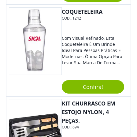
COQUETELEIRA
COD.:
1242
Com Visual Refinado, Esta
Coqueteleira É Um Brinde
Ideal Para Pessoas Práticas E
Modernas. Ótima Opção Para
Levar Sua Marca De Forma
Estilosa, Agregando Valor Para
Sua Empresa Em Eventos,
Reuniões Corporativas Ou Até
Confira!
Mesmo Para Presentear
Colaboradores E Parceiros De
Sua Empresa.
KIT CHURRASCO EM
ESTOJO NYLON, 4
PEÇAS.
COD.:
694