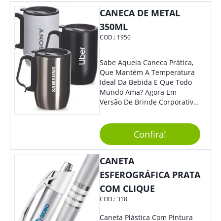
Colaboradores E Parceiros De
CANECA DE METAL
Sua Empresa.
350ML
COD.:
1950
Sabe Aquela Caneca Prática,
Que Mantém A Temperatura
Ideal Da Bebida E Que Todo
Mundo Ama? Agora Em
Versão De Brinde Corporativo
Para Que Você Possa Levar
Sua Marca Com Muito Estilo E
Acrescentar Ainda Mais
Confira!
Praticidade À Eventos E Feiras
De Exposição.
CANETA
ESFEROGRÁFICA PRATA
COM CLIQUE
COD.:
318
Caneta Plástica Com Pintura