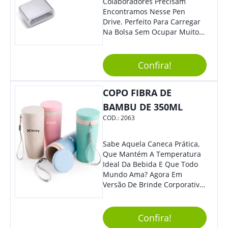
Colaboradores Precisam
Encontramos Nesse Pen
Drive. Perfeito Para Carregar
Na Bolsa Sem Ocupar Muito
Espaço E Carregar Para
Qualquer Lugar Todos Os
Arquivos Desejados. Ideal
Confira!
Para Oferecer Em Eventos E
Feiras De Exposições.
COPO FIBRA DE
BAMBU DE 350ML
COD.:
2063
Sabe Aquela Caneca Prática,
Que Mantém A Temperatura
Ideal Da Bebida E Que Todo
Mundo Ama? Agora Em
Versão De Brinde Corporativo
Para Que Você Possa Levar
Sua Marca Com Muito Estilo E
Acrescentar Ainda Mais
Confira!
Praticidade À Eventos E Feiras