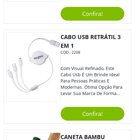
Sua Empresa Em Eventos,
Reuniões Corporativas Ou Até
Confira!
Mesmo Para Presentear
Colaboradores E Parceiros De
Sua Empresa.
CABO USB RETRÁTIL 3
EM 1
COD.:
2208
Com Visual Refinado, Este
Cabo Usb É Um Brinde Ideal
Para Pessoas Práticas E
Modernas. Ótima Opção Para
Levar Sua Marca De Forma
Estilosa, Agregando Valor Para
Sua Empresa Em Eventos,
Reuniões Corporativas Ou Até
Confira!
Mesmo Para Presentear
Colaboradores E Parceiros De
Sua Empresa.
CANETA BAMBU