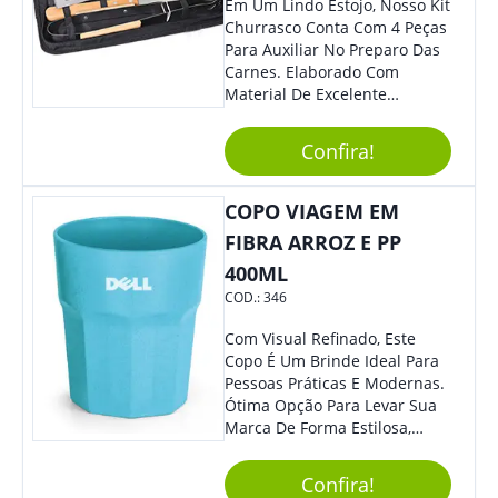
Em Um Lindo Estojo, Nosso Kit
Churrasco Conta Com 4 Peças
Para Auxiliar No Preparo Das
Carnes. Elaborado Com
Material De Excelente
Qualidade E Design
Tradicional, Sem Dúvidas É O
Confira!
Brinde Certo Para Todos Os
Públicos. Personalize-O Com
Sua Marca. Seus Clientes E
COPO VIAGEM EM
Colaboradores Com Certeza
FIBRA ARROZ E PP
Irão Adorar.
400ML
COD.:
346
Com Visual Refinado, Este
Copo É Um Brinde Ideal Para
Pessoas Práticas E Modernas.
Ótima Opção Para Levar Sua
Marca De Forma Estilosa,
Agregando Valor Para Sua
Empresa Em Eventos,
Confira!
Reuniões Corporativas Ou Até