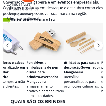
Governador Mangabeira e em
eventos empresariais
.
Conheça nossa
Confira os produtos em destaque e descubra como eles
estrutura e entenda
podem ajudar a promover sua marca na região.
por que a Innovation
Brindes é muito mais
Aqui você encontra
do que personalização.
adores e cabos
Pen drives e
útilidades para casa e
Re
rsonalizado em
embalagens de pen
decoraçãoGovernador
pe
nador
drives para
Mangabeira
Go
beira
brindesGovernador
utensílios
Ma
a sempre à mão
Mangabeira
personalizados para
es
eus clientes.
armazenamento
promoções culinárias.
pa
prático e personalizado
ma
para seus dados.
QUAIS SÃO OS BRINDES