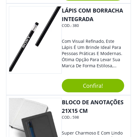
De Exposição.
LÁPIS COM BORRACHA
INTEGRADA
COD.:
380
Com Visual Refinado, Este
Lápis É Um Brinde Ideal Para
Pessoas Práticas E Modernas.
Ótima Opção Para Levar Sua
Marca De Forma Estilosa,
Agregando Valor Para Sua
Empresa Em Eventos,
Reuniões Corporativas Ou Até
Confira!
Mesmo Para Presentear
Colaboradores E Parceiros De
BLOCO DE ANOTAÇÕES
Sua Empresa.
21X15 CM
COD.:
598
Super Charmoso E Com Lindo