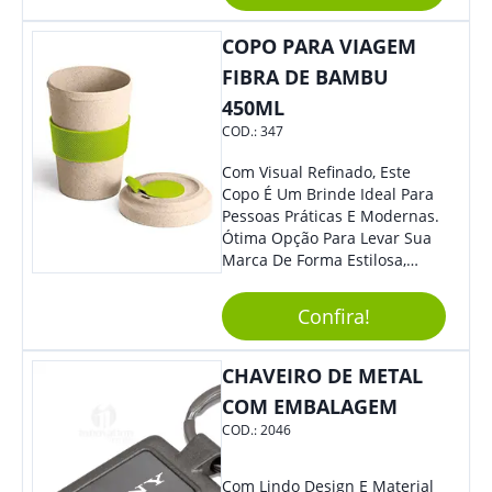
Mesmo Para Presentear
Colaboradores.
COPO PARA VIAGEM
FIBRA DE BAMBU
450ML
COD.:
347
Com Visual Refinado, Este
Copo É Um Brinde Ideal Para
Pessoas Práticas E Modernas.
Ótima Opção Para Levar Sua
Marca De Forma Estilosa,
Agregando Valor Para Sua
Empresa Em Eventos,
Confira!
Reuniões Corporativas Ou Até
Mesmo Para Presentear
Colaboradores.
CHAVEIRO DE METAL
COM EMBALAGEM
COD.:
2046
Com Lindo Design E Material