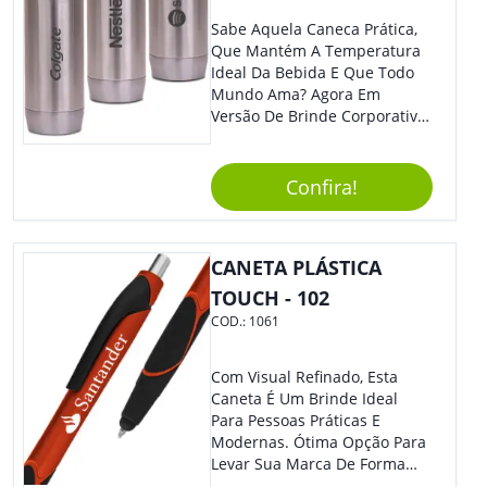
Sabe Aquela Caneca Prática,
Que Mantém A Temperatura
Ideal Da Bebida E Que Todo
Mundo Ama? Agora Em
Versão De Brinde Corporativo
Para Que Você Possa Levar
Sua Marca Com Muito Estilo E
Acrescentar Ainda Mais
Confira!
Praticidade À Eventos E Feiras
De Exposição.
CANETA PLÁSTICA
TOUCH - 102
COD.:
1061
Com Visual Refinado, Esta
Caneta É Um Brinde Ideal
Para Pessoas Práticas E
Modernas. Ótima Opção Para
Levar Sua Marca De Forma
Estilosa, Agregando Valor Para