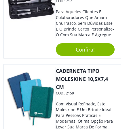
COD.:
717
Para Aqueles Clientes E
Colaboradores Que Amam
Churrasco, Sem Dúvidas Esse
É O Brinde Certo! Personalize-
O Com Sua Marca E Agregue
Ainda Mais Visibilidade. O Kit
É Composto Por 3 Peças Para
Confira!
O Auxílio No Preparo De
Carnes, Em Um Lindo Estojo. É
A Garantia De Sucesso Para
Sua Empresa Em Feiras E
CADERNETA TIPO
Eventos Corporativos.
MOLESKINE 10,5X7,4
CM
COD.:
2159
Com Visual Refinado, Este
Moleskine É Um Brinde Ideal
Para Pessoas Práticas E
Modernas. Ótima Opção Para
Levar Sua Marca De Forma