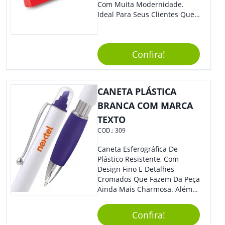
Com Muita Modernidade.
Ideal Para Seus Clientes Que
Adoram Praticidade No Dia A
Dia. Com Design Tradicional,
Sua Empresa Terá O Grande
Confira!
Destaque Merecido.
CANETA PLÁSTICA
BRANCA COM MARCA
TEXTO
COD.:
309
Caneta Esferográfica De
Plástico Resistente, Com
Design Fino E Detalhes
Cromados Que Fazem Da Peça
Ainda Mais Charmosa. Além
Disso, É Super Prática Pois
Seu Acionamento É Por Giro.
Confira!
Perfeita Para Diversas