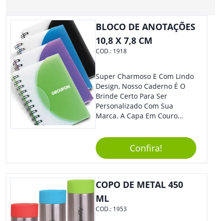
BLOCO DE ANOTAÇÕES
10,8 X 7,8 CM
COD.:
1918
Super Charmoso E Com Lindo
Design, Nosso Caderno É O
Brinde Certo Para Ser
Personalizado Com Sua
Marca. A Capa Em Couro
Sintético É Resistente, E O
Elástico Permite Maior
Segurança Ao Carregá-Lo.
Confira!
Ofereça A Seus Clientes E
Colaboradores, Sem Dúvidas
Eles Irão Adorar.
COPO DE METAL 450
ML
COD.:
1953