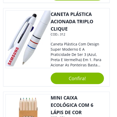
Colaboradores E Parceiros De
Sua Empresa.
CANETA PLÁSTICA
ACIONADA TRIPLO
CLIQUE
COD.:
312
Caneta Plástica Com Design
Super Moderno E A
Praticidade De Ser 3 (Azul,
Preta E Vermelha) Em 1. Para
Acionar As Ponteiras Basta
Arrastar A Cor Desejada Para
Baixo.
Confira!
MINI CAIXA
ECOLÓGICA COM 6
LÁPIS DE COR