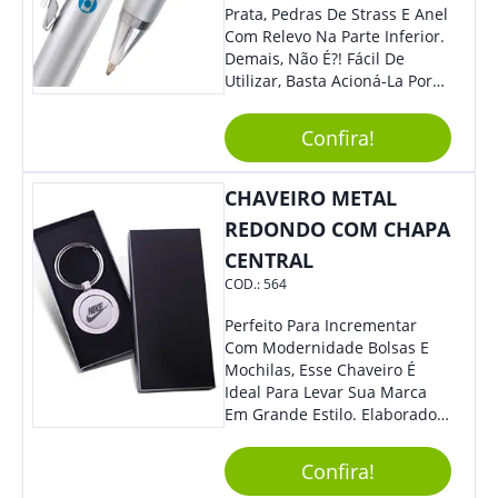
Prata, Pedras De Strass E Anel
Com Relevo Na Parte Inferior.
Demais, Não É?! Fácil De
Utilizar, Basta Acioná-La Por
Clic.
Confira!
CHAVEIRO METAL
REDONDO COM CHAPA
CENTRAL
COD.:
564
Perfeito Para Incrementar
Com Modernidade Bolsas E
Mochilas, Esse Chaveiro É
Ideal Para Levar Sua Marca
Em Grande Estilo. Elaborado A
Partir De Material Resistente,
O Brinde Se Adequa A
Confira!
Diversos Públicos. Não Perca