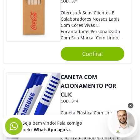
COD.:
371
Ofereça À Seus Clientes E
Colaboradores Nossos Lapis
Com Cores Vivas E
Encantadoras Personalizado
Com Sua Marca. Com Lindo
Design, O Brinde É Versátil
Para Diversas Ocasiões.
Confira!
Perfeito, Não É?!
CANETA COM
ACIONAMENTO POR
CLIC
COD.:
314
Caneta Plástica Com Lindos
Detalhes. A Ponteira É Perfeita
Seja bem vindo! Fala comigo
Para Um Traço Preciso E
pelo,
WhatsApp agora.
Firme, Sendo Acionada Por
Clic. Tradicional Porém Com