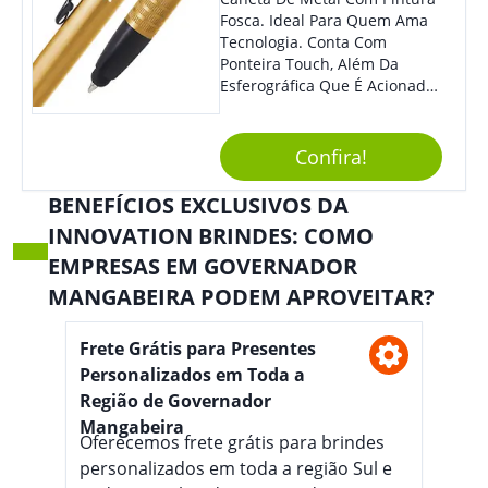
Fosca. Ideal Para Quem Ama
Tecnologia. Conta Com
Ponteira Touch, Além Da
Esferográfica Que É Acionada
Por Clique. Design Tradicional
Com Elegância E
Modernidade Na Medida
Confira!
Exata.
BENEFÍCIOS EXCLUSIVOS DA
INNOVATION BRINDES: COMO
EMPRESAS EM GOVERNADOR
MANGABEIRA PODEM APROVEITAR?
Frete Grátis para Presentes
Personalizados em Toda a
Região de Governador
Mangabeira
Oferecemos frete grátis para brindes
personalizados em toda a região Sul e