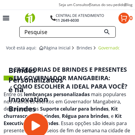
Seja um Consultor
Status do seu pedido
Blog
CENTRAL DE ATENDIMENTO
0
11 2649-6030
Você está aqui:
Página Inicial
Brindes
Governador Mang
Brindes
CATEGORIAS DE BRINDES E PRESENTES
EM GOVERNADOR MANGABEIRA:
Personalizados
COMO ESCOLHER A IDEAL PARA VOCÊ?
é na
Entre os
lembranças personalizadas
mais populares
Innovation
nos melhores eventos em Governador Mangabeira,
Brindes
destacam-se as
Suporte celular para brindes
,
Kit
churrasco para brindes
,
Régua para brindes
, e
Kit
Executivo para brindes
. Essas opções são ideais para
presentear em passeios de fim de semana na cidade de