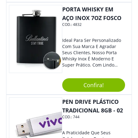
A Chance De Elevar A
Visibilidade De Sua Empresa!
PORTA WHISKY EM
AÇO INOX 7OZ FOSCO
COD.:
4832
Ideal Para Ser Personalizado
Com Sua Marca E Agradar
Seus Clientes, Nosso Porta
Whisky Inox É Moderno E
Super Prático. Com Lindo
Design, O Brinde Será O
Grande Diferencial Em
Eventos E Feiras Corporativas.
Confira!
PEN DRIVE PLÁSTICO
TRADICIONAL 8GB - 02
COD.:
744
A Praticidade Que Seus