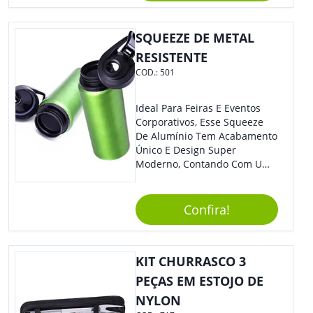
Ocasiões Do Dia A Dia.
SQUEEZE DE METAL
RESISTENTE
COD.:
501
Ideal Para Feiras E Eventos
Corporativos, Esse Squeeze
De Alumínio Tem Acabamento
Único E Design Super
Moderno, Contando Com Uma
Tampa Plástica Que Não
Permite Vazamentos. Sem
Dúvidas É Um Brinde Prático
Confira!
Que Levará Sua Marca Com
Muito Estilo, Agradando À
Todos.
KIT CHURRASCO 3
PEÇAS EM ESTOJO DE
NYLON