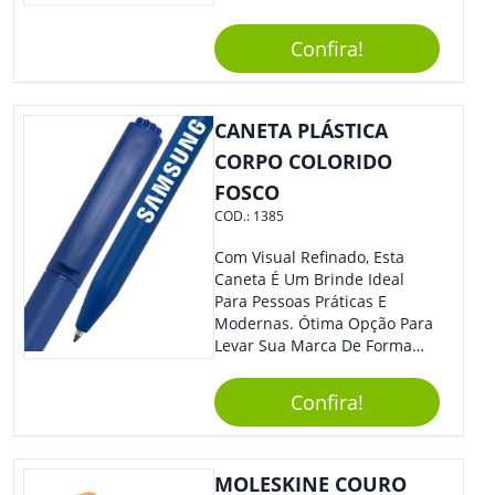
Estilosa, Agregando Valor Para
Sua Empresa Em Eventos,
Confira!
Reuniões Corporativas Ou Até
Mesmo Para Presentear
Colaboradores E Parceiros De
Sua Empresa.
CANETA PLÁSTICA
CORPO COLORIDO
FOSCO
COD.:
1385
Com Visual Refinado, Esta
Caneta É Um Brinde Ideal
Para Pessoas Práticas E
Modernas. Ótima Opção Para
Levar Sua Marca De Forma
Estilosa, Agregando Valor Para
Sua Empresa Em Eventos,
Confira!
Reuniões Corporativas Ou Até
Mesmo Para Presentear
Colaboradores.
MOLESKINE COURO