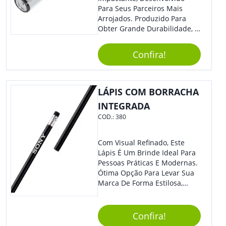
Para Seus Parceiros Mais
Arrojados. Produzido Para
Obter Grande Durabilidade, É
Uma Ótima Opção Para Levar
Sua Marca De Forma Estilosa,
Confira!
Agregando Valor Para Sua
Empresa Em Eventos.
LÁPIS COM BORRACHA
INTEGRADA
COD.:
380
Com Visual Refinado, Este
Lápis É Um Brinde Ideal Para
Pessoas Práticas E Modernas.
Ótima Opção Para Levar Sua
Marca De Forma Estilosa,
Agregando Valor Para Sua
Empresa Em Eventos,
Reuniões Corporativas Ou Até
Confira!
Mesmo Para Presentear