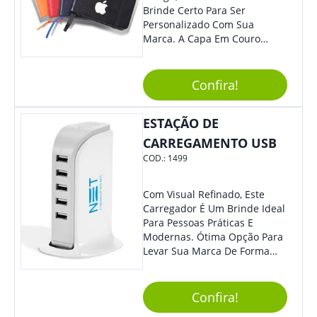
Brinde Certo Para Ser
Personalizado Com Sua
Marca. A Capa Em Couro
Sintético É Resistente, E O
Elástico Permite Maior
Segurança Ao Carregá-Lo.
Confira!
Ofereça A Seus Clientes E
Colaboradores, Sem Dúvidas
ESTAÇÃO DE
Eles Irão Adorar.
CARREGAMENTO USB
COD.:
1499
Com Visual Refinado, Este
Carregador É Um Brinde Ideal
Para Pessoas Práticas E
Modernas. Ótima Opção Para
Levar Sua Marca De Forma
Estilosa, Agregando Valor Para
Sua Empresa Em Eventos,
Reuniões Corporativas Ou Até
Confira!
Mesmo Para Presentear