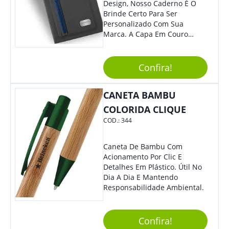
Design, Nosso Caderno É O
Brinde Certo Para Ser
Personalizado Com Sua
Marca. A Capa Em Couro
Sintético É Resistente, E O
Elástico Permite Maior
Segurança Ao Carregá-Lo.
Confira!
Ofereça A Seus Clientes E
Colaboradores, Sem Dúvidas
CANETA BAMBU
Eles Irão Adorar.
COLORIDA CLIQUE
COD.:
344
Caneta De Bambu Com
Acionamento Por Clic E
Detalhes Em Plástico. Útil No
Dia A Dia E Mantendo
Responsabilidade Ambiental.
Confira!