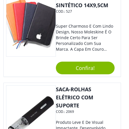
SINTÉTICO 14X9,5CM
COD.:
527
Super Charmoso E Com Lindo
Design, Nosso Moleskine É O
Brinde Certo Para Ser
Personalizado Com Sua
Marca. A Capa Em Couro
Sintético É Resistente, E O
Elástico Permite Maior
Segurança Ao Carregá-Lo.
Confira!
Ofereça A Seus Clientes E
Colaboradores, Sem Dúvidas
Eles Irão Adorar.
SACA-ROLHAS
ELÉTRICO COM
SUPORTE
COD.:
2069
Produto Leve E De Visual
Impactante, Desenvolvido