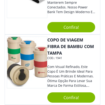
Manterem Sempre
Conectados. Nosso Power
Bank Tem Design Moderno E
Leve, Perfeito Para Carregar
Na Bolsa Ou Na Mochila.
Compatível Com Diversos
Confira!
Aparelhos, O Brinde É Super
Eficiente E Ágil, Ideal Para
COPO DE VIAGEM
Quem Busca Praticidade No
Dia A Dia. Personalize-O Com
FIBRA DE BAMBU COM
Sua Marca E Tenha Ainda
TAMPA
Mais Destaque Em Eventos E
COD.:
1941
Feiras De Negócios.
Com Visual Refinado, Este
Copo É Um Brinde Ideal Para
Pessoas Práticas E Modernas.
Ótima Opção Para Levar Sua
Marca De Forma Estilosa,
Agregando Valor Para Sua
Empresa Em Eventos,
Confira!
Reuniões Corporativas Ou Até
Mesmo Para Presentear