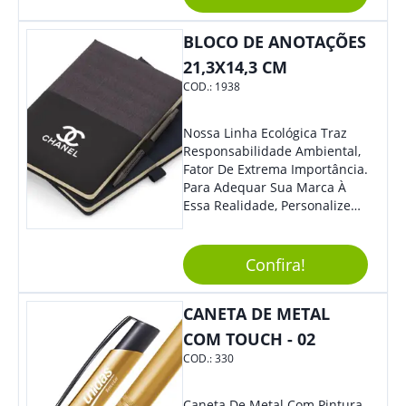
BLOCO DE ANOTAÇÕES
21,3X14,3 CM
COD.:
1938
Nossa Linha Ecológica Traz
Responsabilidade Ambiental,
Fator De Extrema Importância.
Para Adequar Sua Marca À
Essa Realidade, Personalize
Nosso Incrível Bloco De
Anotações Com Post-It E
Caneta. Elaborado A Partir De
Confira!
Material Reciclado, O Brinde
Também É Prático, Tornando-
CANETA DE METAL
Se Assim Excelente Para Uso
Cotidiano. Perfeito, Não É?!
COM TOUCH - 02
COD.:
330
Caneta De Metal Com Pintura