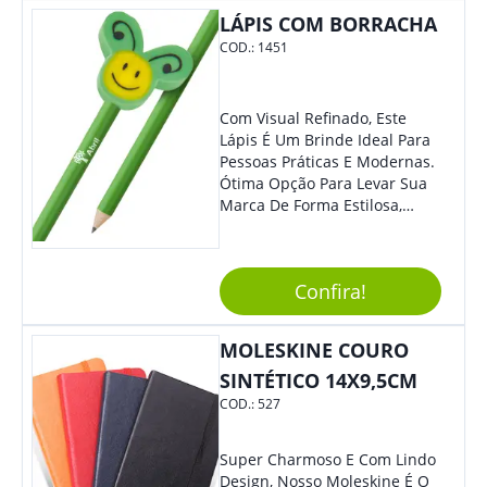
Colaboradores.
LÁPIS COM BORRACHA
COD.:
1451
Com Visual Refinado, Este
Lápis É Um Brinde Ideal Para
Pessoas Práticas E Modernas.
Ótima Opção Para Levar Sua
Marca De Forma Estilosa,
Agregando Valor Para Sua
Empresa Em Eventos,
Reuniões Corporativas Ou Até
Confira!
Mesmo Para Presentear
Colaboradores E Parceiros De
Sua Empresa.
MOLESKINE COURO
SINTÉTICO 14X9,5CM
COD.:
527
Super Charmoso E Com Lindo
Design, Nosso Moleskine É O