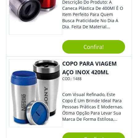
Descrição Do Produto: A
Caneca Plástica De 400Ml É O
Item Perfeito Para Quem
Busca Praticidade No Dia A
Dia. Feita De Material
Resistente E Durável, Essa
Caneca É Ideal Para Ser
Utilizada Em Casa, No
Confira!
Trabalho Ou Em Qualquer
Outra Atividade Do Seu
COPO PARA VIAGEM
Cotidiano. Benefícios: -
Capacidade De 400Ml, Ideal
AÇO INOX 420ML
Para Diferentes Tipos De
COD.:
1488
Bebidas Quentes Ou Frias. -
Leve E Fácil De Transportar,
Podendo Ser Levada Para
Com Visual Refinado, Este
Qualquer Lugar. - Material
Copo É Um Brinde Ideal Para
Plástico De Alta Qualidade,
Pessoas Práticas E Modernas.
Resistente A Quedas E Não
Ótima Opção Para Levar Sua
Quebra Com Facilidade. Usos
Marca De Forma Estilosa,
Sugeridos: - Perfeita Para
Agregando Valor Para Sua
Tomar Café, Chá, Sucos Ou
Empresa Em Eventos,
Água. - Ideal Para Levar Ao
Reuniões Corporativas Ou Até