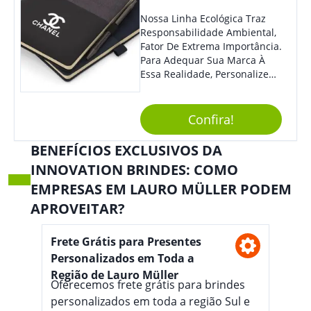
Nossa Linha Ecológica Traz
Responsabilidade Ambiental,
Fator De Extrema Importância.
Para Adequar Sua Marca À
Essa Realidade, Personalize
Nosso Incrível Bloco De
Anotações Com Post-It E
Caneta. Elaborado A Partir De
Confira!
Material Reciclado, O Brinde
Também É Prático, Tornando-
BENEFÍCIOS EXCLUSIVOS DA
Se Assim Excelente Para Uso
INNOVATION BRINDES: COMO
Cotidiano. Perfeito, Não É?!
EMPRESAS EM LAURO MÜLLER PODEM
APROVEITAR?
Frete Grátis para Presentes
Personalizados em Toda a
Região de Lauro Müller
Oferecemos frete grátis para brindes
personalizados em toda a região Sul e