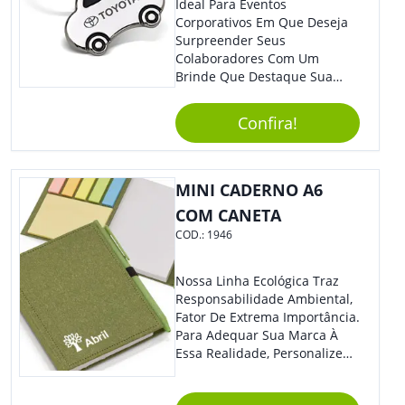
Ideal Para Eventos
Corporativos Em Que Deseja
Surpreender Seus
Colaboradores Com Um
Brinde Que Destaque Sua
Marca, Esse Chaveiro Em
Formato De Carro É Ideal!
Confira!
Elaborado Com Metal,
Material Resistente E Durável,
O Item Conta Também Com
Lindo Design.
MINI CADERNO A6
COM CANETA
COD.:
1946
Nossa Linha Ecológica Traz
Responsabilidade Ambiental,
Fator De Extrema Importância.
Para Adequar Sua Marca À
Essa Realidade, Personalize
Nosso Incrível Bloco De
Anotações Com Post-It E