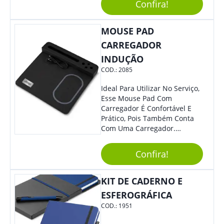
Reuniões Corporativas Ou Até
Confira!
Mesmo Para Presentear
Colaboradores E Parceiros De
MOUSE PAD
Sua Empresa.
CARREGADOR
INDUÇÃO
COD.:
2085
Ideal Para Utilizar No Serviço,
Esse Mouse Pad Com
Carregador É Confortável E
Prático, Pois Também Conta
Com Uma Carregador.
Demais, Não É?! O Material É
Resistente, Com A Qualidade
Confira!
Que Os Colaboradores
Buscam, E O Design É
Moderno, Destacando Ainda
KIT DE CADERNO E
Mais Sua Marca.
ESFEROGRÁFICA
COD.:
1951