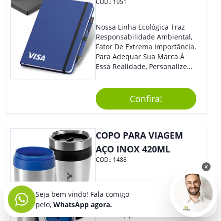
COD.:
1951
Nossa Linha Ecológica Traz
Responsabilidade Ambiental,
Fator De Extrema Importância.
Para Adequar Sua Marca À
Essa Realidade, Personalize
Nosso Incrível Bloco De
Anotações Com Post-It E
Caneta. Elaborado A Partir De
Confira!
Material Reciclado, O Brinde
Também É Prático, Tornando-
Se Assim Excelente Para Uso
COPO PARA VIAGEM
Cotidiano. Perfeito, Não É?!
AÇO INOX 420ML
COD.:
1488
Com Visual Refinado, Este
Seja bem vindo! Fala comigo
Copo É Um Brinde Ideal Para
pelo,
WhatsApp agora.
Pessoas Práticas E Modernas.
Ótima Opção Para Levar Sua