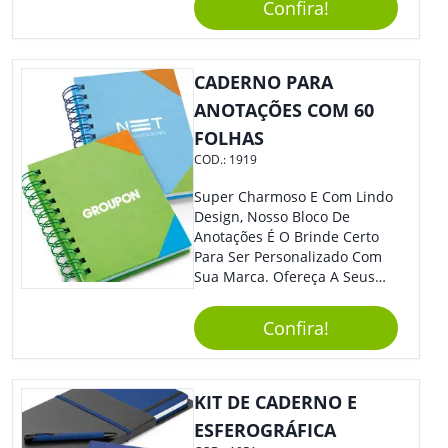
Marca. Dimensões: 1.6 Cm X
Confira!
13.7 Cm X 1.6 Cm
CADERNO PARA
ANOTAÇÕES COM 60
FOLHAS
COD.:
1919
Super Charmoso E Com Lindo
Design, Nosso Bloco De
Anotações É O Brinde Certo
Para Ser Personalizado Com
Sua Marca. Ofereça A Seus
Clientes E Colaboradores, Sem
Dúvidas Eles Irão Adorar.
Confira!
KIT DE CADERNO E
ESFEROGRÁFICA