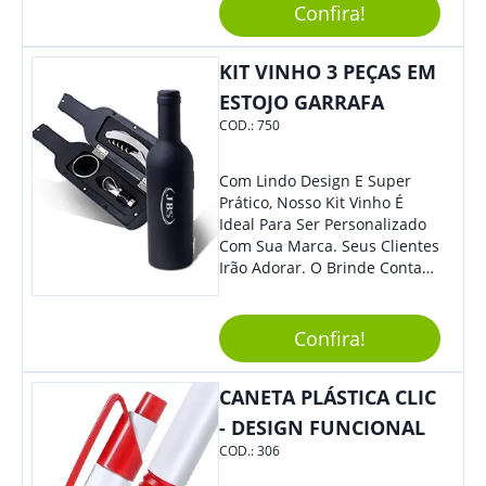
Sua Empresa Em Eventos,
Confira!
Reuniões Corporativas Ou Até
Mesmo Para Presentear
Colaboradores E Parceiros De
KIT VINHO 3 PEÇAS EM
Sua Empresa.
ESTOJO GARRAFA
COD.:
750
Com Lindo Design E Super
Prático, Nosso Kit Vinho É
Ideal Para Ser Personalizado
Com Sua Marca. Seus Clientes
Irão Adorar. O Brinde Conta
Com 3 Peças Em Um Lindo
Estojo Emborrachado. Demais,
Não É?!
Confira!
CANETA PLÁSTICA CLIC
- DESIGN FUNCIONAL
COD.:
306