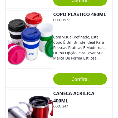
Confira!
Reuniões Corporativas Ou Até
Mesmo Para Presentear
Colaboradores.
COPO PLÁSTICO 480ML
COD.:
1977
Com Visual Refinado, Este
Copo É Um Brinde Ideal Para
Pessoas Práticas E Modernas.
Ótima Opção Para Levar Sua
Marca De Forma Estilosa,
Agregando Valor Para Sua
Empresa Em Eventos,
Reuniões Corporativas Ou Até
Confira!
Mesmo Para Presentear
Colaboradores.
CANECA ACRÍLICA
400ML
COD.:
247