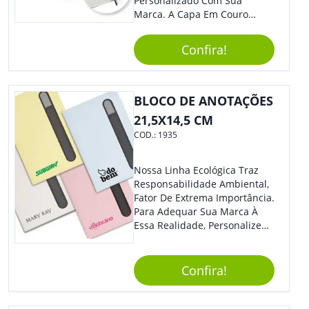
Personalizado Com Sua
Marca. A Capa Em Couro
Sintético É Resistente, O
Elástico Permite Maior
Confira!
Segurança Ao Carregá-Lo.
Ofereça A Seus Clientes E
Colaboradores, Sem Dúvidas
Eles Irão Adorar.
BLOCO DE ANOTAÇÕES
21,5X14,5 CM
COD.:
1935
Nossa Linha Ecológica Traz
Responsabilidade Ambiental,
Fator De Extrema Importância.
Para Adequar Sua Marca À
Essa Realidade, Personalize
Nosso Incrível Bloco De
Anotações Com Post-It E
Caneta. Elaborado A Partir De
Confira!
Material Reciclado, O Brinde
Também É Prático, Tornando-
Se Assim Excelente Para Uso