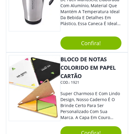
Com Alumínio, Material Que
Mantém A Temperatura Ideal
Da Bebida E Detalhes Em
Plástico, Essa Caneca É Ideal
Para Levar Sua Marca Com
Estilo E Surpreender À Todos.
Versátil, O Brinde Se Adequa
Confira!
À Feiras, Eventos E Até Mesmo
Datas Especiais.
BLOCO DE NOTAS
COLORIDO EM PAPEL
CARTÃO
COD.:
1921
Super Charmoso E Com Lindo
Design, Nosso Caderno É O
Brinde Certo Para Ser
Personalizado Com Sua
Marca. A Capa Em Couro
Sintético É Resistente, E O
Elástico Permite Maior
Confira!