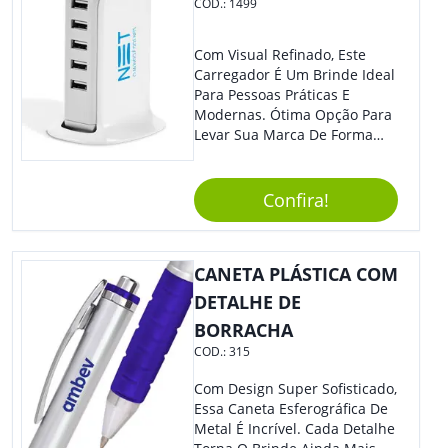
COD.:
1499
Com Visual Refinado, Este
Carregador É Um Brinde Ideal
Para Pessoas Práticas E
Modernas. Ótima Opção Para
Levar Sua Marca De Forma
Estilosa, Agregando Valor Para
Sua Empresa Em Eventos,
Reuniões Corporativas Ou Até
Confira!
Mesmo Para Presentear
Colaboradores E Parceiros De
Sua Empresa.
CANETA PLÁSTICA COM
DETALHE DE
BORRACHA
COD.:
315
Com Design Super Sofisticado,
Essa Caneta Esferográfica De
Metal É Incrível. Cada Detalhe