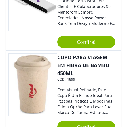
O Brinde Certo Para Seus
Clientes E Colaboradores Se
Manterem Sempre
Conectados. Nosso Power
Bank Tem Design Moderno E
Leve, Perfeito Para Carregar
Na Bolsa Ou Na Mochila.
Compatível Com Diversos
Confira!
Aparelhos, O Brinde É Super
Eficiente E Ágil, Ideal Para
COPO PARA VIAGEM
Quem Busca Praticidade No
Dia A Dia. Personalize-O Com
EM FIBRA DE BAMBU
Sua Marca E Tenha Ainda
450ML
Mais Destaque Em Eventos E
COD.:
1899
Feiras De Negócios.
Com Visual Refinado, Este
Copo É Um Brinde Ideal Para
Pessoas Práticas E Modernas.
Ótima Opção Para Levar Sua
Marca De Forma Estilosa,
Agregando Valor Para Sua
Empresa Em Eventos,