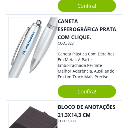
É Composto Por 3 Peças Para
Confira!
O Auxílio No Preparo De
Carnes, Em Um Lindo Estojo. É
A Garantia De Sucesso Para
CANETA
Sua Empresa Em Feiras E
ESFEROGRÁFICA PRATA
Eventos Corporativos.
COM CLIQUE.
COD.:
323
Caneta Plástica Com Detalhes
Em Metal. A Parte
Emborrachada Permite
Melhor Aderência, Auxiliando
Em Um Traço Mais Preciso.
Versátil, Torna-Se Ideal Para
Todo Tipo De Evento E
Confira!
Público.
BLOCO DE ANOTAÇÕES
21,3X14,3 CM
COD.:
1938