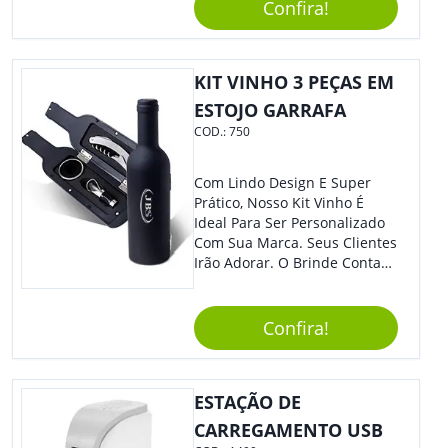
Caneta. Elaborado A Partir De
Confira!
Material Reciclado, O Brinde
Também É Prático, Tornando-
Se Assim Excelente Para Uso
KIT VINHO 3 PEÇAS EM
Cotidiano. Perfeito, Não É?!
ESTOJO GARRAFA
COD.:
750
Com Lindo Design E Super
Prático, Nosso Kit Vinho É
Ideal Para Ser Personalizado
Com Sua Marca. Seus Clientes
Irão Adorar. O Brinde Conta
Com 3 Peças Em Um Lindo
Estojo Emborrachado. Demais,
Não É?!
Confira!
ESTAÇÃO DE
CARREGAMENTO USB