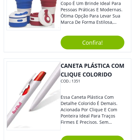
Copo É Um Brinde Ideal Para
Pessoas Práticas E Modernas.
Ótima Opção Para Levar Sua
Marca De Forma Estilosa,
Agregando Valor Para Sua
Empresa Em Eventos,
Reuniões Corporativas Ou Até
Confira!
Mesmo Para Presentear
Colaboradores.
CANETA PLÁSTICA COM
CLIQUE COLORIDO
COD.:
1351
Essa Caneta Plástica Com
Detalhe Colorido É Demais.
Acionada Por Clique E Com
Ponteira Ideal Para Traços
Firmes E Precisos. Sem
Dúvidas É Um Excelente
Brinde Para Representar Sua