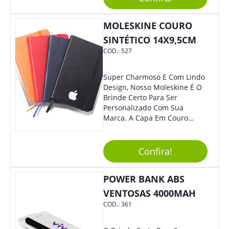
Segurança Ao Carregá-Lo.
Ofereça A Seus Clientes E
Colaboradores, Sem Dúvidas
MOLESKINE COURO
Eles Irão Adorar.
SINTÉTICO 14X9,5CM
COD.:
527
Super Charmoso E Com Lindo
Design, Nosso Moleskine É O
Brinde Certo Para Ser
Personalizado Com Sua
Marca. A Capa Em Couro
Sintético É Resistente, E O
Elástico Permite Maior
Segurança Ao Carregá-Lo.
Confira!
Ofereça A Seus Clientes E
Colaboradores, Sem Dúvidas
POWER BANK ABS
Eles Irão Adorar.
VENTOSAS 4000MAH
COD.:
361