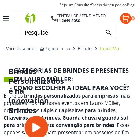
Seja um Consultor
Status do seu pedido
Blog
CENTRAL DE ATENDIMENTO
0
11 2649-6030
Você está aqui:
Página Inicial
Brindes
Lauro Müller
Brindes
CATEGORIAS DE BRINDES E PRESENTES
EM LAURO MÜLLER:
Personalizados
COMO ESCOLHER A IDEAL PARA VOCÊ?
é na
Entre os
brindes personalizados para empresas
mais
Innovation
populares nos melhores eventos em Lauro Müller,
Brindes
destacam-se as
Lápis e Lapiseiras para brindes
,
Chaveiros para brindes
,
Guarda chuva e guarda sol
para brindes
, e
Pasta convenção para brindes
. Essas
opções são ideais para presentear em passeios de fim