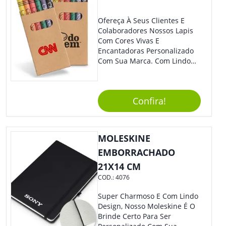
Ofereça À Seus Clientes E
Colaboradores Nossos Lapis
Com Cores Vivas E
Encantadoras Personalizado
Com Sua Marca. Com Lindo
Design, O Brinde É Versátil
Para Diversas Ocasiões.
Perfeito, Não É?!
Confira!
MOLESKINE
EMBORRACHADO
21X14 CM
COD.:
4076
Super Charmoso E Com Lindo
Design, Nosso Moleskine É O
Brinde Certo Para Ser