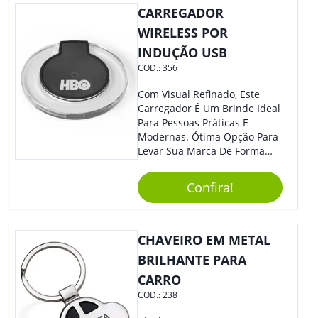
CARREGADOR
Cotidiano. Perfeito, Não É?!
WIRELESS POR
INDUÇÃO USB
COD.:
356
Com Visual Refinado, Este
Carregador É Um Brinde Ideal
Para Pessoas Práticas E
Modernas. Ótima Opção Para
Levar Sua Marca De Forma
Estilosa, Agregando Valor Para
Sua Empresa Em Eventos,
Confira!
Reuniões Corporativas Ou Até
Mesmo Para Presentear
Colaboradores E Parceiros De
Sua Empresa.
CHAVEIRO EM METAL
BRILHANTE PARA
CARRO
COD.:
238