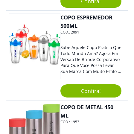
Confira!
Escritório, Para Viagens Ou
Mesmo Para Presentear
Para O Parque. - Pode Ser
Colaboradores.
COPO ESPREMEDOR
Utilizada Em Eventos Ao Ar
Livre, Como Piqueniques E
500ML
Acampamentos. Adquira Já A
COD.:
2091
Sua Caneca Plástica De 400Ml
E Tenha Sempre Uma Opção
Prática E Funcional Para Suas
Sabe Aquele Copo Prático Que
Bebidas Favoritas!
Todo Mundo Ama? Agora Em
Versão De Brinde Corporativo
Para Que Você Possa Levar
Sua Marca Com Muito Estilo E
Acrescentar Ainda Mais
Praticidade À Eventos E Feiras
De Exposição.
Confira!
COPO DE METAL 450
ML
COD.:
1953