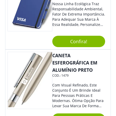
Nossa Linha Ecológica Traz
Responsabilidade Ambiental,
Fator De Extrema Importância.
Para Adequar Sua Marca À
Essa Realidade, Personalize
Nosso Incrível Bloco De
Anotações Com Post-It E
Caneta. Elaborado A Partir De
Confira!
Material Reciclado, O Brinde
Também É Prático, Tornando-
CANETA
Se Assim Excelente Para Uso
Cotidiano. Perfeito, Não É?!
ESFEROGRÁFICA EM
ALUMÍNIO PRETO
COD.:
1479
Com Visual Refinado, Este
Conjunto É Um Brinde Ideal
Para Pessoas Práticas E
Modernas. Ótima Opção Para
Levar Sua Marca De Forma
Estilosa, Agregando Valor Para