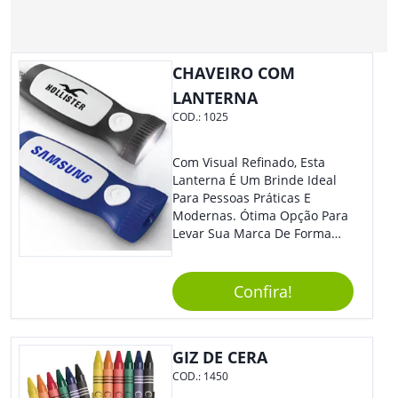
CHAVEIRO COM
LANTERNA
COD.:
1025
Com Visual Refinado, Esta
Lanterna É Um Brinde Ideal
Para Pessoas Práticas E
Modernas. Ótima Opção Para
Levar Sua Marca De Forma
Estilosa, Agregando Valor Para
Sua Empresa Em Eventos,
Reuniões Corporativas Ou Até
Confira!
Mesmo Para Presentear
Colaboradores E Parceiros De
Sua Empresa.
GIZ DE CERA
COD.:
1450