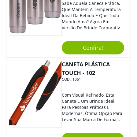
Sabe Aquela Caneca Prática,
Que Mantém A Temperatura
Ideal Da Bebida E Que Todo
Mundo Ama? Agora Em
Versão De Brinde Corporativo
Para Que Você Possa Levar
Sua Marca Com Muito Estilo E
Acrescentar Ainda Mais
Confira!
Praticidade À Eventos E Feiras
De Exposição.
CANETA PLÁSTICA
TOUCH - 102
COD.:
1061
Com Visual Refinado, Esta
Caneta É Um Brinde Ideal
Para Pessoas Práticas E
Modernas. Ótima Opção Para
Levar Sua Marca De Forma
Estilosa, Agregando Valor Para
Sua Empresa Em Eventos,