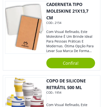
CADERNETA TIPO
MOLESKINE 21X13,7
CM
COD.:
2154
Com Visual Refinado, Este
Moleskine É Um Brinde Ideal
Para Pessoas Práticas E
Modernas. Ótima Opção Para
Levar Sua Marca De Forma
Estilosa, Agregando Valor Para
Sua Empresa Em Eventos,
Confira!
Reuniões Corporativas Ou Até
Mesmo Para Presentear
Colaboradores E Parceiros De
Sua Empresa.
COPO DE SILICONE
RETRÁTIL 500 ML
COD.:
1954
Com Visual Refinado, Este