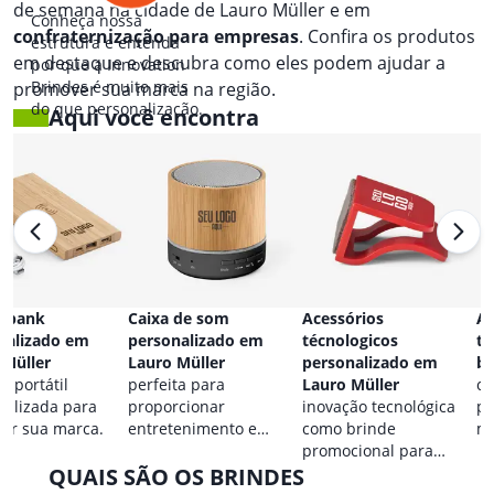
de semana na cidade de Lauro Müller e em
Conheça nossa
confraternização para empresas
. Confira os produtos
estrutura e entenda
em destaque e descubra como eles podem ajudar a
por que a Innovation
Brindes é muito mais
promover sua marca na região.
do que personalização.
Aqui você encontra
 bank
Caixa de som
Acessórios
Ac
nalizado em
personalizado em
técnologicos
ta
 Müller
Lauro Müller
personalizado em
br
a portátil
perfeita para
Lauro Müller
co
nalizada para
proporcionar
inovação tecnológica
pa
car sua marca.
entretenimento e
como brinde
ma
destacar sua marca em
promocional para
QUAIS SÃO OS BRINDES
qualquer ocasião.
eventos.