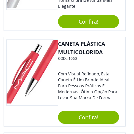
Torna O Brinde Ainda Mais
Elegante.
Confira!
CANETA PLÁSTICA
MULTICOLORIDA
COD.:
1060
Com Visual Refinado, Esta
Caneta É Um Brinde Ideal
Para Pessoas Práticas E
Modernas. Ótima Opção Para
Levar Sua Marca De Forma
Estilosa, Agregando Valor Para
Sua Empresa Em Eventos,
Reuniões Corporativas Ou Até
Confira!
Mesmo Para Presentear
Colaboradores E Parceiros De
Sua Empresa.