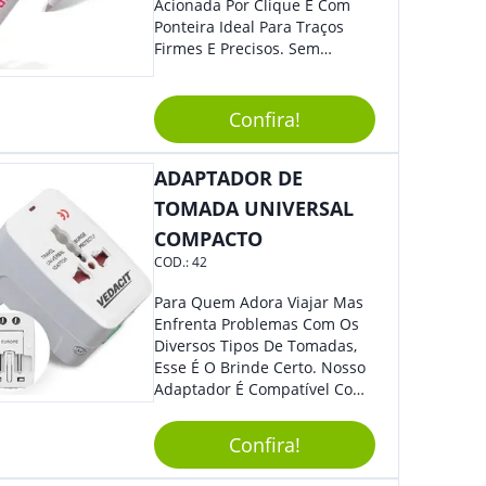
Acionada Por Clique E Com
Ponteira Ideal Para Traços
Firmes E Precisos. Sem
Dúvidas É Um Excelente
Brinde Para Representar Sua
Marca. Dimensões: 1.6 Cm X
Confira!
13.7 Cm X 1.6 Cm
ADAPTADOR DE
TOMADA UNIVERSAL
COMPACTO
COD.:
42
Para Quem Adora Viajar Mas
Enfrenta Problemas Com Os
Diversos Tipos De Tomadas,
Esse É O Brinde Certo. Nosso
Adaptador É Compatível Com
Mais De 150 Padrões De
Diferentes Países E Com
Confira!
Todas As Tensões. Em
Tamanho Compacto, É