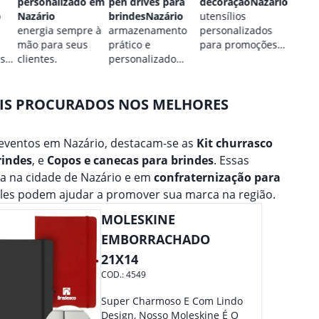
personalizado em
pen drives para
decoraçãoNazário
Nazár
o
Nazário
brindesNazário
utensílios
estilo
energia sempre à
armazenamento
personalizados
perso
mão para seus
prático e
para promoções
para 
 sua
clientes.
personalizado
culinárias.
marca
para seus dados.
AIS PROCURADOS NOS MELHORES
eventos em Nazário, destacam-se as
Kit churrasco
rindes
, e
Copos e canecas para brindes
. Essas
a na cidade de Nazário e em
confraternização para
eles podem ajudar a promover sua marca na região.
MOLESKINE
EMBORRACHADO
21X14
COD.:
4549
Super Charmoso E Com Lindo
Design, Nosso Moleskine É O