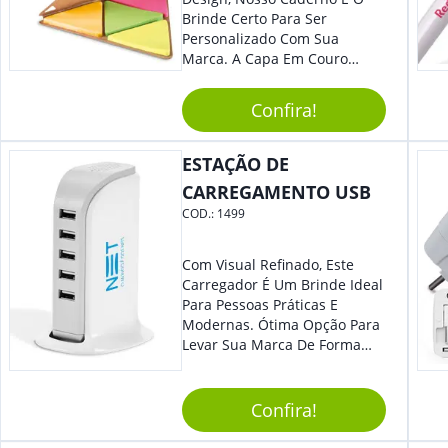
Brinde Certo Para Ser
Personalizado Com Sua
Marca. A Capa Em Couro
Sintético É Resistente, E O
Elástico Permite Maior
Confira!
Segurança Ao Carregá-Lo.
Ofereça A Seus Clientes E
Colaboradores, Sem Dúvidas
ESTAÇÃO DE
Eles Irão Adorar.
CARREGAMENTO USB
COD.:
1499
Com Visual Refinado, Este
Carregador É Um Brinde Ideal
Para Pessoas Práticas E
Modernas. Ótima Opção Para
Levar Sua Marca De Forma
Estilosa, Agregando Valor Para
Sua Empresa Em Eventos,
Reuniões Corporativas Ou Até
Confira!
Mesmo Para Presentear
Colaboradores E Parceiros De