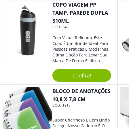
COPO VIAGEM PP
Sua Empresa.
TAMP. PAREDE DUPLA
510ML
COD.:
348
Com Visual Refinado, Este
Copo É Um Brinde Ideal Para
Pessoas Práticas E Modernas.
Ótima Opção Para Levar Sua
Marca De Forma Estilosa,
Agregando Valor Para Sua
Empresa Em Eventos,
Confira!
Reuniões Corporativas Ou Até
Mesmo Para Presentear
Colaboradores.
BLOCO DE ANOTAÇÕES
10,8 X 7,8 CM
COD.:
1918
Super Charmoso E Com Lindo
Design, Nosso Caderno É O