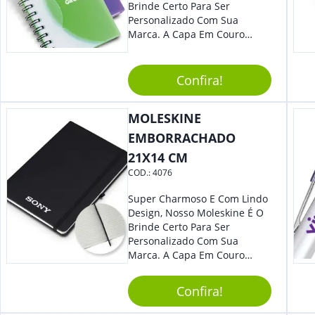
Brinde Certo Para Ser
Personalizado Com Sua
Marca. A Capa Em Couro
Sintético É Resistente, E O
Elástico Permite Maior
Segurança Ao Carregá-Lo.
Confira!
Ofereça A Seus Clientes E
Colaboradores, Sem Dúvidas
MOLESKINE
Eles Irão Adorar.
EMBORRACHADO
21X14 CM
COD.:
4076
Super Charmoso E Com Lindo
Design, Nosso Moleskine É O
Brinde Certo Para Ser
Personalizado Com Sua
Marca. A Capa Em Couro
Sintético É Resistente, O
Elástico Permite Maior
Confira!
Segurança Ao Carregá-Lo.
Ofereça A Seus Clientes E