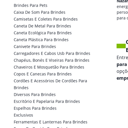
Nazário
Nazár
Brindes Para Pets
qualidade de som
energi
Caixa De Som Para Brindes
personalizada
perso
para seus eventos.
para 
Camisetas E Coletes Para Brindes
marca
Caneta De Metal Para Brindes
Caneta Ecológica Para Brindes
Caneta Plástica Para Brindes
Canivete Para Brindes
Carregadores E Cabos Usb Para Brindes
Entr
Chapéus, Bonés E Viseiras Para Brindes
para
Chaveiros E Mosquetão Para Brindes
opçõe
Copos E Canecas Para Brindes
empr
Cordões E Acessórios De Cordões Para
Brindes
Diversos Para Brindes
Escritório E Papelaria Para Brindes
Espelhos Para Brindes
Exclusivos
Ferramentas E Lanternas Para Brindes