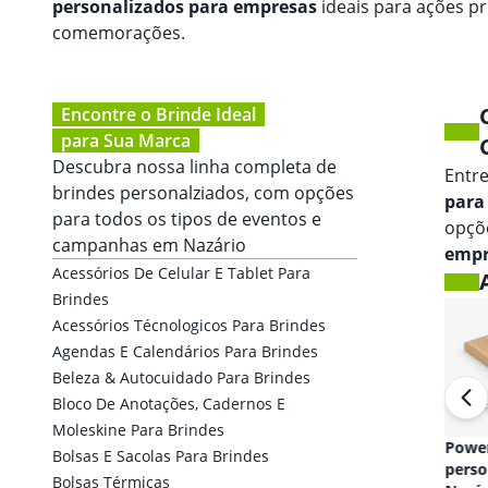
personalizados para empresas
ideais para ações p
comemorações.
Encontre o Brinde Ideal
para Sua Marca
Descubra nossa linha completa de
Entr
brindes personalziados, com opções
para
para todos os tipos de eventos e
opçõe
campanhas em
Nazário
empr
Acessórios De Celular E Tablet Para
Brindes
Acessórios Técnologicos Para Brindes
Agendas E Calendários Para Brindes
Beleza & Autocuidado Para Brindes
Bloco De Anotações, Cadernos E
Moleskine Para Brindes
Fones de ouvido
Powe
Bolsas E Sacolas Para Brindes
personalizado em
perso
Bolsas Térmicas