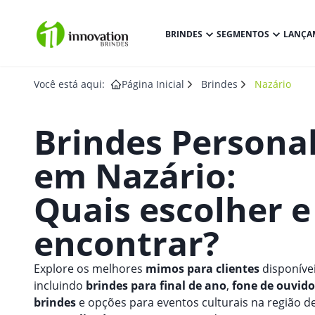
BRINDES
SEGMENTOS
LANÇA
Você está aqui:
Página Inicial
Brindes
Nazário
Brindes Persona
em
Nazário
:
Quais escolher 
encontrar?
Explore os melhores
mimos para clientes
disponívei
incluindo
brindes para final de ano
,
fone de ouvido
brindes
e opções para eventos culturais na região d