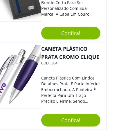
Brinde Certo Para Ser
Personalizado Com Sua
Marca. A Capa Em Couro
Sintético É Resistente, E O
Elástico Permite Maior
Segurança Ao Carregá-Lo.
Confira!
Ofereça A Seus Clientes E
Colaboradores, Sem Dúvidas
CANETA PLÁSTICO
Eles Irão Adorar.
PRATA CROMO CLIQUE
COD.:
304
Caneta Plástica Com Lindos
Detalhes Prata E Parte Inferior
Emborrachada. A Ponteira É
Perfeita Para Um Traço
Preciso E Firme, Sendo
Acionada Por Clique.
Tradicional Porém Com
Design Minimalista Que Faz
Confira!
Toda Diferença.