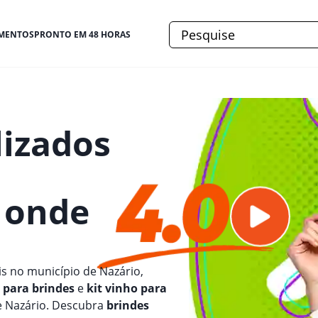
MENTOS
PRONTO EM 48 HORAS
lizados
e onde
s no município de Nazário,
 para brindes
e
kit vinho para
e Nazário. Descubra
brindes