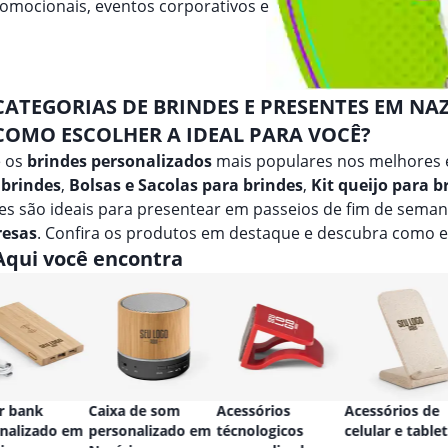
romocionais, eventos corporativos e
CATEGORIAS DE BRINDES E PRESENTES EM NA
COMO ESCOLHER A IDEAL PARA VOCÊ?
e os
brindes personalizados
mais populares nos melhores 
 brindes
,
Bolsas e Sacolas para brindes
,
Kit queijo para b
s são ideais para presentear em passeios de fim de seman
esas
. Confira os produtos em destaque e descubra como 
Aqui você encontra
r bank
Caixa de som
Acessórios
Acessórios de
nalizado em
personalizado em
técnologicos
celular e tablet