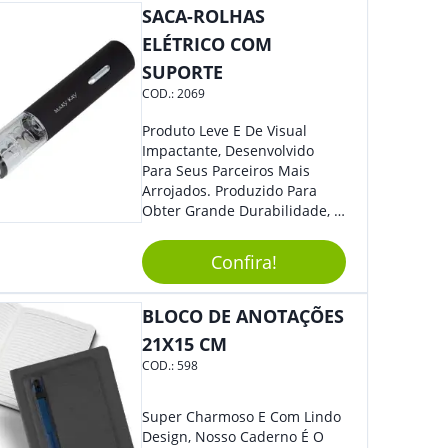
Perfeito Para Carregar Na
SACA-ROLHAS
Bolsa Ou Na Mochila. É A
ELÉTRICO COM
Praticidade Que Todos
SUPORTE
Precisam Em Apenas Um
Item! Demais, Não É?!
COD.:
2069
Personalize-O Com Sua Marca
E Ofereça A Seus Clientes E
Produto Leve E De Visual
Colaboradores. Útil E
Impactante, Desenvolvido
Funcional, Com Certeza Todo
Para Seus Parceiros Mais
Mundo Irá Amar.
Arrojados. Produzido Para
Obter Grande Durabilidade, É
Uma Ótima Opção Para Levar
Sua Marca De Forma Estilosa,
Confira!
Agregando Valor Para Sua
Empresa Em Eventos.
BLOCO DE ANOTAÇÕES
21X15 CM
COD.:
598
Super Charmoso E Com Lindo
Design, Nosso Caderno É O