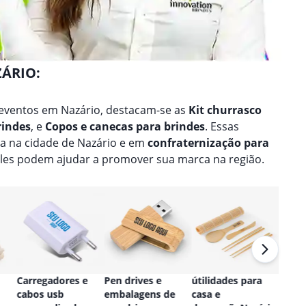
ZÁRIO:
eventos em Nazário, destacam-se as
Kit churrasco
rindes
, e
Copos e canecas para brindes
. Essas
a na cidade de Nazário e em
confraternização para
eles podem ajudar a promover sua marca na região.
Carregadores e
Pen drives e
útilidades para
Relóg
cabos usb
embalagens de
casa e
perso