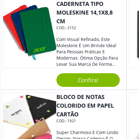
CADERNETA TIPO
MOLESKINE 14,1X8,8
CM
COD.:
2152
Com Visual Refinado, Este
Moleskine É Um Brinde Ideal
Para Pessoas Práticas E
Modernas. Ótima Opção Para
Levar Sua Marca De Forma
Estilosa, Agregando Valor Para
Sua Empresa Em Eventos,
Confira!
Reuniões Corporativas Ou Até
Mesmo Para Presentear
Colaboradores E Parceiros De
BLOCO DE NOTAS
Sua Empresa.
COLORIDO EM PAPEL
CARTÃO
COD.:
1921
Super Charmoso E Com Lindo
Design, Nosso Caderno É O