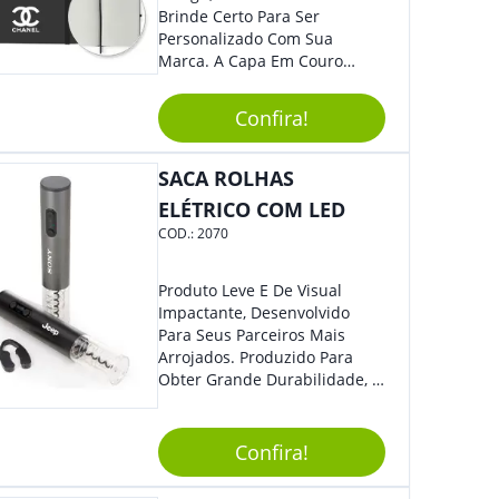
Brinde Certo Para Ser
Personalizado Com Sua
Marca. A Capa Em Couro
Sintético É Resistente, E O
Elástico Permite Ter Maior
Confira!
Segurança Ao Carregá-Lo.
Ofereça A Seus Clientes E
Colaboradores, Sem Dúvidas
SACA ROLHAS
Eles Irão Adorar.
ELÉTRICO COM LED
COD.:
2070
Produto Leve E De Visual
Impactante, Desenvolvido
Para Seus Parceiros Mais
Arrojados. Produzido Para
Obter Grande Durabilidade, É
Uma Ótima Opção Para Levar
Sua Marca De Forma Estilosa,
Agregando Valor Para Sua
Confira!
Empresa Em Eventos.