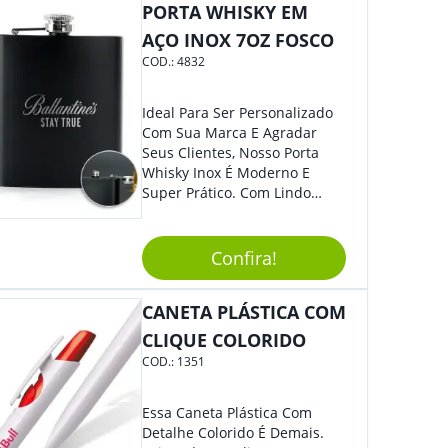
PORTA WHISKY EM
AÇO INOX 7OZ FOSCO
COD.:
4832
Ideal Para Ser Personalizado
Com Sua Marca E Agradar
Seus Clientes, Nosso Porta
Whisky Inox É Moderno E
Super Prático. Com Lindo
Design, O Brinde Será O
Grande Diferencial Em
Eventos E Feiras Corporativas.
Confira!
CANETA PLÁSTICA COM
CLIQUE COLORIDO
COD.:
1351
Essa Caneta Plástica Com
Detalhe Colorido É Demais.