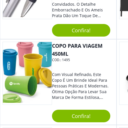
Convidados. O Detalhe
Emborrachado E Os Ameis
Prata Dão Um Toque De
Modernidade À Peça.
Acionamento Por Clique.
Confira!
COPO PARA VIAGEM
450ML
COD.:
1495
Com Visual Refinado, Este
Copo É Um Brinde Ideal Para
Pessoas Práticas E Modernas.
Ótima Opção Para Levar Sua
Marca De Forma Estilosa,
Agregando Valor Para Sua
Empresa Em Eventos,
Reuniões Corporativas Ou Até
Confira!
Mesmo Para Presentear
Colaboradores.