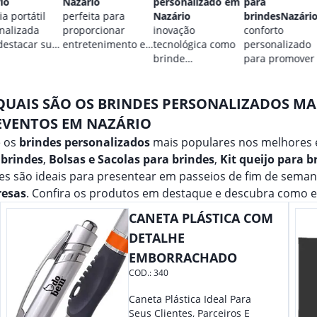
io
Nazário
personalizado em
para
a portátil
perfeita para
Nazário
brindesNazári
nalizada
proporcionar
inovação
conforto
destacar sua
entretenimento e
tecnológica como
personalizado
.
destacar sua
brinde
para promover
marca em
promocional para
marca.
qualquer ocasião.
eventos.
QUAIS SÃO OS BRINDES PERSONALIZADOS M
EVENTOS EM NAZÁRIO
e os
brindes personalizados
mais populares nos melhores 
 brindes
,
Bolsas e Sacolas para brindes
,
Kit queijo para b
s são ideais para presentear em passeios de fim de seman
esas
. Confira os produtos em destaque e descubra como 
CANETA PLÁSTICA COM
DETALHE
EMBORRACHADO
COD.:
340
Caneta Plástica Ideal Para
Seus Clientes, Parceiros E