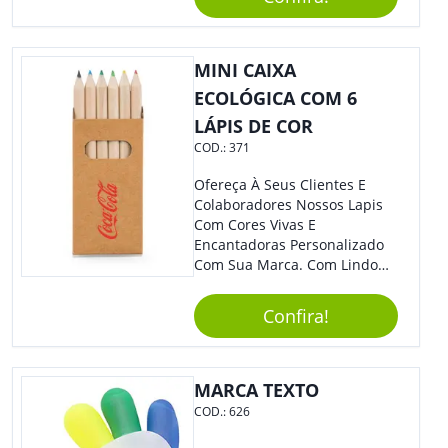
Ofereça A Seus Clientes E
Colaboradores, Sem Dúvidas
Eles Irão Adorar.
MINI CAIXA
ECOLÓGICA COM 6
LÁPIS DE COR
COD.:
371
Ofereça À Seus Clientes E
Colaboradores Nossos Lapis
Com Cores Vivas E
Encantadoras Personalizado
Com Sua Marca. Com Lindo
Design, O Brinde É Versátil
Para Diversas Ocasiões.
Confira!
Perfeito, Não É?!
MARCA TEXTO
COD.:
626