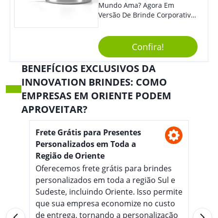
Mundo Ama? Agora Em
Versão De Brinde Corporativo
Para Que Você Possa Levar
Sua Marca Com Muito Estilo E
Acrescentar Ainda Mais
Confira!
Praticidade À Eventos E Feiras
De Exposição.
BENEFÍCIOS EXCLUSIVOS DA
INNOVATION BRINDES: COMO
EMPRESAS EM ORIENTE PODEM
APROVEITAR?
Frete Grátis para Presentes
Personalizados em Toda a
Região de Oriente
Oferecemos frete grátis para brindes
personalizados em toda a região Sul e
Sudeste, incluindo Oriente. Isso permite
que sua empresa economize no custo
de entrega, tornando a personalização