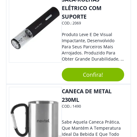
Eles Irão Adorar.
ELÉTRICO COM
SUPORTE
COD.:
2069
Produto Leve E De Visual
Impactante, Desenvolvido
Para Seus Parceiros Mais
Arrojados. Produzido Para
Obter Grande Durabilidade, É
Uma Ótima Opção Para Levar
Sua Marca De Forma Estilosa,
Confira!
Agregando Valor Para Sua
Empresa Em Eventos.
CANECA DE METAL
230ML
COD.:
1490
Sabe Aquela Caneca Prática,
Que Mantém A Temperatura
Ideal Da Bebida E Que Todo