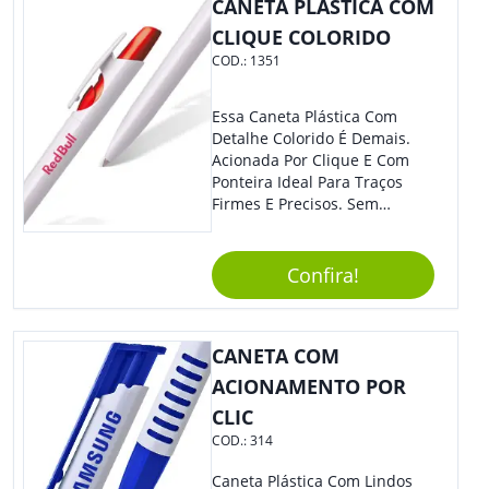
CANETA PLÁSTICA COM
CLIQUE COLORIDO
COD.:
1351
Essa Caneta Plástica Com
Detalhe Colorido É Demais.
Acionada Por Clique E Com
Ponteira Ideal Para Traços
Firmes E Precisos. Sem
Dúvidas É Um Excelente
Brinde Para Representar Sua
Marca. Dimensões: 1.6 Cm X
Confira!
13.7 Cm X 1.6 Cm
CANETA COM
ACIONAMENTO POR
CLIC
COD.:
314
Caneta Plástica Com Lindos