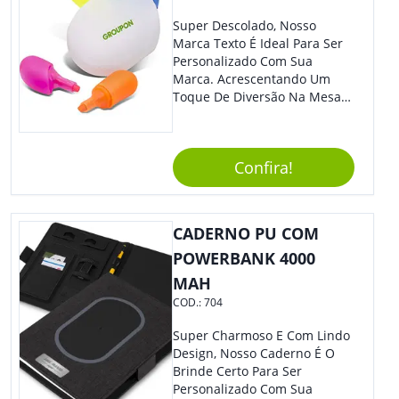
Super Descolado, Nosso
Marca Texto É Ideal Para Ser
Personalizado Com Sua
Marca. Acrescentando Um
Toque De Diversão Na Mesa
Do Escritório Ou De Estudo, O
Brinde Agradará Todos Os
Clientes E Colaboradores. O
Confira!
Grande Destaque De Eventos
E Feiras De Negócio
Certamente Será De Sua
Empresa.
CADERNO PU COM
POWERBANK 4000
MAH
COD.:
704
Super Charmoso E Com Lindo
Design, Nosso Caderno É O
Brinde Certo Para Ser
Personalizado Com Sua