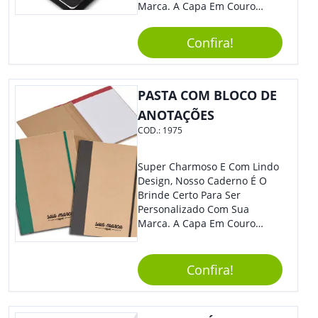
Marca. A Capa Em Couro
Sintético É Resistente, E O
Elástico Permite Maior
Confira!
Segurança Ao Carregá-Lo.
Ofereça A Seus Clientes E
Colaboradores, Sem Dúvidas
Eles Irão Adorar.
PASTA COM BLOCO DE
ANOTAÇÕES
COD.:
1975
Super Charmoso E Com Lindo
Design, Nosso Caderno É O
Brinde Certo Para Ser
Personalizado Com Sua
Marca. A Capa Em Couro
Sintético É Resistente, E O
Elástico Permite Maior
Segurança Ao Carregá-Lo.
Confira!
Ofereça A Seus Clientes E
Colaboradores, Sem Dúvidas
Eles Irão Adorar.