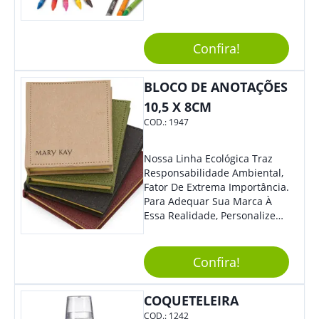
Design, O Brinde É Versátil
Para Diversas Ocasiões.
Perfeito, Não É?!
Confira!
BLOCO DE ANOTAÇÕES
10,5 X 8CM
COD.:
1947
Nossa Linha Ecológica Traz
Responsabilidade Ambiental,
Fator De Extrema Importância.
Para Adequar Sua Marca À
Essa Realidade, Personalize
Nosso Incrível Bloco De
Anotações Com Post-It E
Caneta. Elaborado A Partir De
Confira!
Material Reciclado, O Brinde
Também É Prático, Tornando-
COQUETELEIRA
Se Assim Excelente Para Uso
Cotidiano. Perfeito, Não É?!
COD.:
1242