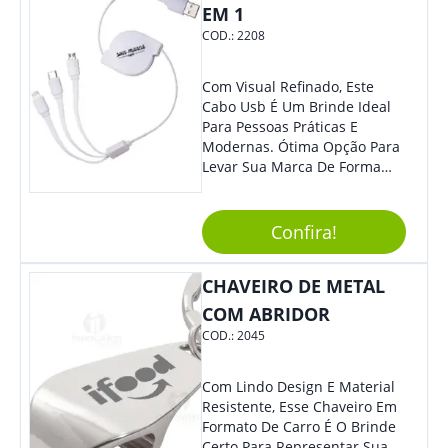
Cotidiano. Perfeito, Não É?!
EM 1
COD.:
2208
Com Visual Refinado, Este
Cabo Usb É Um Brinde Ideal
Para Pessoas Práticas E
Modernas. Ótima Opção Para
Levar Sua Marca De Forma
Estilosa, Agregando Valor Para
Sua Empresa Em Eventos,
Reuniões Corporativas Ou Até
Confira!
Mesmo Para Presentear
Colaboradores E Parceiros De
CHAVEIRO DE METAL
Sua Empresa.
COM ABRIDOR
COD.:
2045
Com Lindo Design E Material
Resistente, Esse Chaveiro Em
Formato De Carro É O Brinde
Certo Para Representar Sua