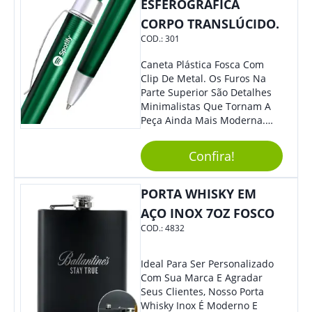
ESFEROGRÁFICA
CORPO TRANSLÚCIDO.
COD.:
301
Caneta Plástica Fosca Com
Clip De Metal. Os Furos Na
Parte Superior São Detalhes
Minimalistas Que Tornam A
Peça Ainda Mais Moderna.
Ideal Para Diversas Ocasiões
Em Que Deseja Presentear
Confira!
Seus Convidados E Clientes.
Acionamento Por Clic.
PORTA WHISKY EM
AÇO INOX 7OZ FOSCO
COD.:
4832
Ideal Para Ser Personalizado
Com Sua Marca E Agradar
Seus Clientes, Nosso Porta
Whisky Inox É Moderno E