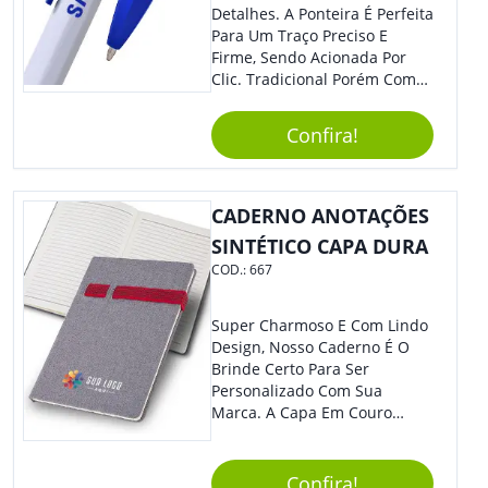
Detalhes. A Ponteira É Perfeita
Para Um Traço Preciso E
Firme, Sendo Acionada Por
Clic. Tradicional Porém Com
Design Minimalista Que Faz
Toda Diferença.
Confira!
CADERNO ANOTAÇÕES
SINTÉTICO CAPA DURA
COD.:
667
Super Charmoso E Com Lindo
Design, Nosso Caderno É O
Brinde Certo Para Ser
Personalizado Com Sua
Marca. A Capa Em Couro
Sintético É Resistente, E O
Elástico Permite Maior
Segurança Ao Carregá-Lo.
Confira!