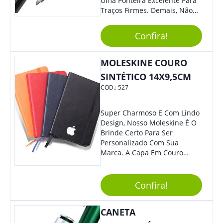
Uma Ponteira Excelente Para
Traços Firmes. Demais, Não
É?!
Confira!
MOLESKINE COURO
SINTÉTICO 14X9,5CM
COD.:
527
Super Charmoso E Com Lindo
Design, Nosso Moleskine É O
Brinde Certo Para Ser
Personalizado Com Sua
Marca. A Capa Em Couro
Sintético É Resistente, E O
Elástico Permite Maior
Segurança Ao Carregá-Lo.
Confira!
Ofereça A Seus Clientes E
Colaboradores, Sem Dúvidas
CANETA
Eles Irão Adorar.