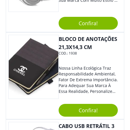
Sua Marca Com Muito Estilo E
Acrescentar Ainda Mais
Praticidade À Eventos E Feiras
De Exposição.
Confira!
BLOCO DE ANOTAÇÕES
21,3X14,3 CM
COD.:
1938
Nossa Linha Ecológica Traz
Responsabilidade Ambiental,
Fator De Extrema Importância.
Para Adequar Sua Marca À
Essa Realidade, Personalize
Nosso Incrível Bloco De
Anotações Com Post-It E
Caneta. Elaborado A Partir De
Confira!
Material Reciclado, O Brinde
Também É Prático, Tornando-
CABO USB RETRÁTIL 3
Se Assim Excelente Para Uso