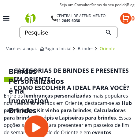
Seja um Consultor
Status do seu pedido
Blog
CENTRAL DE ATENDIMENTO
0
11 2649-6030
Você está aqui:
Página Inicial
Brindes
Oriente
Brindes
CATEGORIAS DE BRINDES E PRESENTES
EM ORIENTE:
Personalizados
COMO ESCOLHER A IDEAL PARA VOCÊ?
é na
Entre os
lembranças personalizadas
mais populares
Innovation
nos melhores eventos em Oriente, destacam-se as
Hub
Brindes
para brindes
,
Kit vinho para brindes
,
Calculadoras
para brindes
, e
Lápis e Lapiseiras para brindes
. Essas
opções são ideais para presentear em passeios de fim
de semana na cidade de Oriente e em
eventos