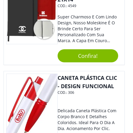
COD.:
4549
Super Charmoso E Com Lindo
Design, Nosso Moleskine É O
Brinde Certo Para Ser
Personalizado Com Sua
Marca. A Capa Em Couro
Sintético É Resistente, E O
Elástico Permite Ter Maior
Confira!
Segurança Ao Carregá-Lo.
Ofereça A Seus Clientes E
Colaboradores, Sem Dúvidas
Eles Irão Adorar.
CANETA PLÁSTICA CLIC
- DESIGN FUNCIONAL
COD.:
306
Delicada Caneta Plástica Com
Corpo Branco E Detalhes
Coloridos. Ideal Para O Dia A
Dia. Acionamento Por Clic.