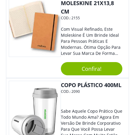
Dia A Dia. Personalize-O Com
MOLESKINE 21X13,8
Sua Marca E Tenha Ainda
CM
Mais Destaque Em Eventos E
COD.:
2155
Feiras De Negócios.
Com Visual Refinado, Este
Moleskine É Um Brinde Ideal
Para Pessoas Práticas E
Modernas. Ótima Opção Para
Levar Sua Marca De Forma
Estilosa, Agregando Valor Para
Sua Empresa Em Eventos,
Confira!
Reuniões Corporativas Ou Até
Mesmo Para Presentear
Colaboradores E Parceiros De
COPO PLÁSTICO 400ML
Sua Empresa.
COD.:
2090
Sabe Aquele Copo Prático Que
Todo Mundo Ama? Agora Em
Versão De Brinde Corporativo
Para Que Você Possa Levar