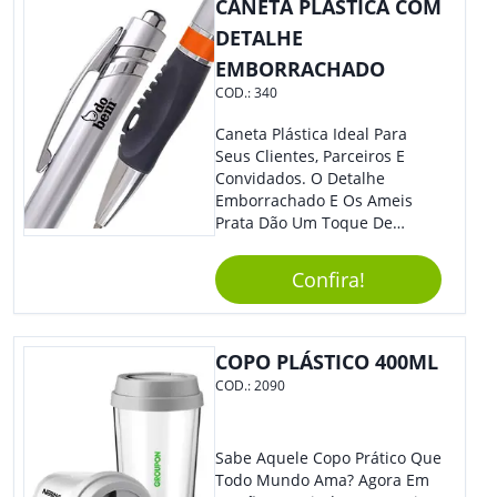
CANETA PLÁSTICA COM
DETALHE
EMBORRACHADO
COD.:
340
Caneta Plástica Ideal Para
Seus Clientes, Parceiros E
Convidados. O Detalhe
Emborrachado E Os Ameis
Prata Dão Um Toque De
Modernidade À Peça.
Acionamento Por Clique.
Confira!
COPO PLÁSTICO 400ML
COD.:
2090
Sabe Aquele Copo Prático Que
Todo Mundo Ama? Agora Em