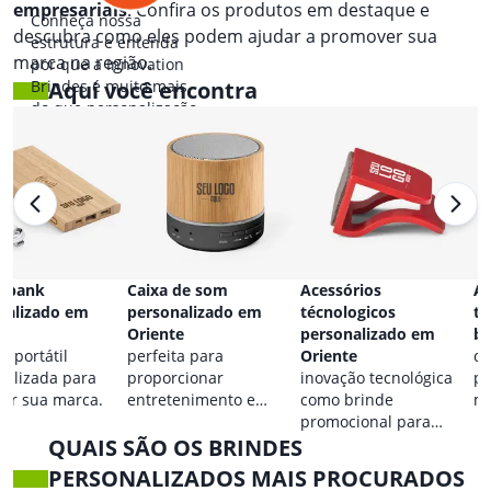
empresariais
. Confira os produtos em destaque e
Conheça nossa
descubra como eles podem ajudar a promover sua
estrutura e entenda
marca na região.
por que a Innovation
Brindes é muito mais
Aqui você encontra
do que personalização.
 bank
Caixa de som
Acessórios
Ac
nalizado em
personalizado em
técnologicos
ta
te
Oriente
personalizado em
br
a portátil
perfeita para
Oriente
co
nalizada para
proporcionar
inovação tecnológica
pa
car sua marca.
entretenimento e
como brinde
ma
destacar sua marca em
promocional para
QUAIS SÃO OS BRINDES
qualquer ocasião.
eventos.
PERSONALIZADOS MAIS PROCURADOS