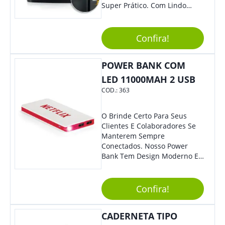
Super Prático. Com Lindo
Design, O Brinde Será O
Grande Diferencial Em
Eventos E Feiras Corporativas.
Confira!
POWER BANK COM
LED 11000MAH 2 USB
COD.:
363
O Brinde Certo Para Seus
Clientes E Colaboradores Se
Manterem Sempre
Conectados. Nosso Power
Bank Tem Design Moderno E
Leve, Perfeito Para Carregar
Na Bolsa Ou Na Mochila.
Compatível Com Diversos
Confira!
Aparelhos, O Brinde É Super
Eficiente E Ágil, Ideal Para
CADERNETA TIPO
Quem Busca Praticidade No