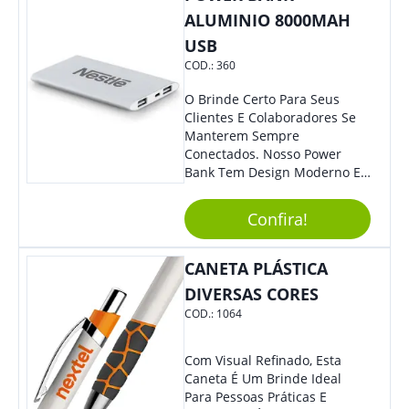
Colaboradores Mais Querem!
ALUMINIO 8000MAH
Não Fique De Fora! Ofereça
USB
Em Eventos, Feiras E
COD.:
360
Congressos, E Tenha Sua
Marca Em Grande Destaque.
O Brinde Certo Para Seus
Clientes E Colaboradores Se
Manterem Sempre
Conectados. Nosso Power
Bank Tem Design Moderno E
Leve, Perfeito Para Carregar
Na Bolsa Ou Na Mochila.
Confira!
Compatível Com Diversos
Aparelhos, O Brinde É Super
Eficiente E Ágil, Ideal Para
CANETA PLÁSTICA
Quem Busca Praticidade No
DIVERSAS CORES
Dia A Dia. Personalize-O Com
COD.:
1064
Sua Marca E Tenha Ainda
Mais Destaque Em Eventos E
Feiras De Negócios.
Com Visual Refinado, Esta
Caneta É Um Brinde Ideal
Para Pessoas Práticas E