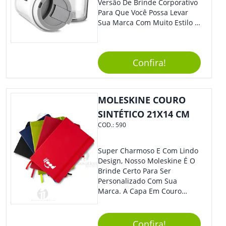
Versão De Brinde Corporativo
Para Que Você Possa Levar
Sua Marca Com Muito Estilo E
Acrescentar Ainda Mais
Praticidade À Eventos E Feiras
De Exposição.
Confira!
MOLESKINE COURO
SINTÉTICO 21X14 CM
COD.:
590
Super Charmoso E Com Lindo
Design, Nosso Moleskine É O
Brinde Certo Para Ser
Personalizado Com Sua
Marca. A Capa Em Couro
Sintético É Resistente, E O
Elástico Permite Maior
Segurança Ao Carregá-Lo.
Confira!