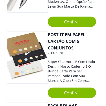
Modernas. Ótima Opção Para
Levar Sua Marca De Forma
Estilosa, Agregando Valor Para
Sua Empresa Em Eventos,
Reuniões Corporativas Ou Até
Confira!
Mesmo Para Presentear
Colaboradores E Parceiros De
POST-IT EM PAPEL
Sua Empresa.
CARTÃO COM 5
CONJUNTOS
COD.:
1920
Super Charmoso E Com Lindo
Design, Nosso Caderno É O
Brinde Certo Para Ser
Personalizado Com Sua
Marca. A Capa Em Couro
Sintético É Resistente, E O
Elástico Permite Maior
Confira!
Segurança Ao Carregá-Lo.
Ofereça A Seus Clientes E
Colaboradores, Sem Dúvidas
SACA-ROLHAS