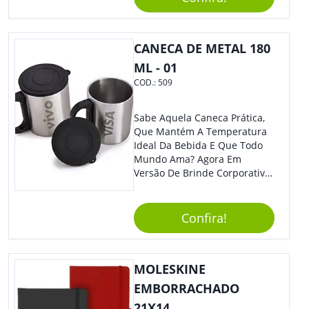
Ofereça A Seus Clientes E
Colaboradores, Sem Dúvidas
Eles Irão Adorar.
CANECA DE METAL 180
ML - 01
COD.:
509
Sabe Aquela Caneca Prática,
Que Mantém A Temperatura
Ideal Da Bebida E Que Todo
Mundo Ama? Agora Em
Versão De Brinde Corporativo
Para Que Você Possa Levar
Sua Marca Com Muito Estilo E
Acrescentar Ainda Mais
Confira!
Praticidade À Eventos E Feiras
De Exposição.
MOLESKINE
EMBORRACHADO
21X14