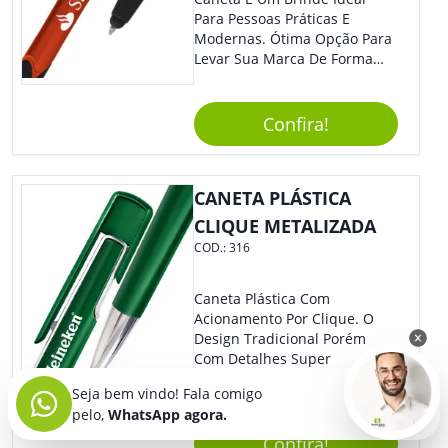
Para Pessoas Práticas E
Modernas. Ótima Opção Para
Levar Sua Marca De Forma
Estilosa, Agregando Valor Para
Sua Empresa Em Eventos,
Reuniões Corporativas Ou Até
Confira!
Mesmo Para Presentear
Colaboradores E Parceiros De
Sua Empresa.
CANETA PLÁSTICA
CLIQUE METALIZADA
COD.:
316
Caneta Plástica Com
Acionamento Por Clique. O
Design Tradicional Porém
Com Detalhes Super
Modernos Que Dão Um Toque
Seja bem vindo! Fala comigo
De Charme Na Peça.
pelo,
WhatsApp agora.
Confira!