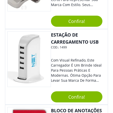
Marca Com Estilo. Seus
Clientes E Colaboradores Irão
Adorar.
Confira!
ESTAÇÃO DE
CARREGAMENTO USB
COD.:
1499
Com Visual Refinado, Este
Carregador É Um Brinde Ideal
Para Pessoas Práticas E
Modernas. Ótima Opção Para
Levar Sua Marca De Forma
Estilosa, Agregando Valor Para
Sua Empresa Em Eventos,
Reuniões Corporativas Ou Até
Confira!
Mesmo Para Presentear
Colaboradores E Parceiros De
BLOCO DE ANOTAÇÕES
Sua Empresa.