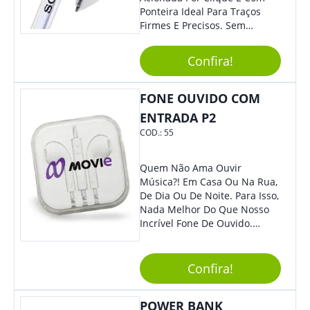
Ponteira Ideal Para Traços
Firmes E Precisos. Sem
Dúvidas É Um Excelente
Brinde Para Representar Sua
Confira!
Marca. Dimensões: 1.6 Cm X
14 Cm X 1.6 Cm
FONE OUVIDO COM
ENTRADA P2
COD.:
55
Quem Não Ama Ouvir
Música?! Em Casa Ou Na Rua,
De Dia Ou De Noite. Para Isso,
Nada Melhor Do Que Nosso
Incrível Fone De Ouvido.
Super Confortável, Com Som
De Excelente Qualidade, E
Contando Com Tamanho De
Confira!
Fio Ideal Para Se Movimentar
Com Mais Liberdade, É O
POWER BANK
Brinde Que Seus Clientes E