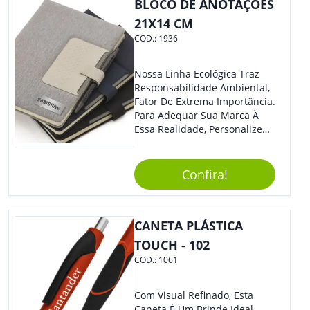
BLOCO DE ANOTAÇÕES
21X14 CM
COD.:
1936
Nossa Linha Ecológica Traz
Responsabilidade Ambiental,
Fator De Extrema Importância.
Para Adequar Sua Marca À
Essa Realidade, Personalize
Nosso Incrível Bloco De
Anotações Com Post-It E
Caneta. Elaborado A Partir De
Confira!
Material Reciclado, O Brinde
Também É Prático, Tornando-
Se Assim Excelente Para Uso
CANETA PLÁSTICA
Cotidiano. Perfeito, Não É?!
TOUCH - 102
COD.:
1061
Com Visual Refinado, Esta
Caneta É Um Brinde Ideal