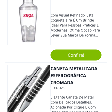
Com Visual Refinado, Esta
Coqueteleira É Um Brinde
Ideal Para Pessoas Práticas E
Modernas. Ótima Opção Para
Levar Sua Marca De Forma
Estilosa, Agregando Valor Para
Sua Empresa Em Eventos,
Reuniões Corporativas Ou Até
Confira!
Mesmo Para Presentear
Colaboradores E Parceiros De
Sua Empresa.
CANETA METALIZADA
ESFEROGRÁFICA
CROMADA
COD.:
328
Elegante Caneta De Metal
Com Delicados Detalhes.
Acionada Por Clique E Com