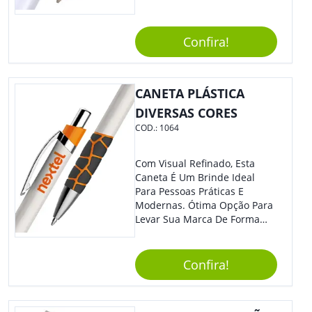
Confira!
CANETA PLÁSTICA
DIVERSAS CORES
COD.:
1064
Com Visual Refinado, Esta
Caneta É Um Brinde Ideal
Para Pessoas Práticas E
Modernas. Ótima Opção Para
Levar Sua Marca De Forma
Estilosa, Agregando Valor Para
Sua Empresa Em Eventos,
Reuniões Corporativas Ou Até
Confira!
Mesmo Para Presentear
Colaboradores E Parceiros De
Sua Empresa.