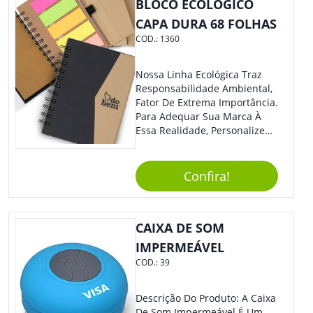
BLOCO ECOLÓGICO
CAPA DURA 68 FOLHAS
COD.:
1360
Nossa Linha Ecológica Traz
Responsabilidade Ambiental,
Fator De Extrema Importância.
Para Adequar Sua Marca À
Essa Realidade, Personalize
Nosso Incrível Bloco De
Anotações Com Post-It E
Caneta. Elaborado A Partir De
Confira!
Material Reciclado, O Brinde
Também É Prático, Tornando-
Se Assim Excelente Para Uso
CAIXA DE SOM
Cotidiano. Perfeito, Não É?!
IMPERMEÁVEL
COD.:
39
Descrição Do Produto: A Caixa
De Som Impermeável É Um