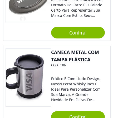
Formato De Carro É O Brinde
Certo Para Representar Sua
Marca Com Estilo. Seus
Clientes E Colaboradores Irão
Adorar.
Confira!
CANECA METAL COM
TAMPA PLÁSTICA
COD.:
506
Prático E Com Lindo Design,
Nosso Porta Whisky Inox É
Ideal Para Personalizar Com
Sua Marca. A Grande
Novidade Em Feiras De
Exposições E Eventos
Corporativos Será Esse
Incrível Brinde, Trazendo
Confira!