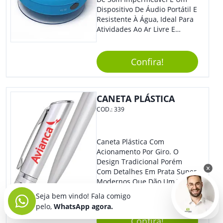
Dispositivo De Áudio Portátil E
Resistente À Água, Ideal Para
Atividades Ao Ar Livre E
Ambientes Úmidos. Com
Design Compacto E Durável,
Essa Caixa De Som Reproduz
Confira!
Um Som Claro E Potente,
Proporcionando Uma
Experiência Musical De Alta
CANETA PLÁSTICA
Qualidade Em Qualquer
Lugar. Benefícios: Além De
COD.:
339
Ser Resistente À Água, A Caixa
De Som Impermeável É Fácil
De Transportar, Possui Bateria
Caneta Plástica Com
De Longa Duração E Conexão
Acionamento Por Giro. O
Bluetooth, Permitindo Que
Design Tradicional Porém
Você Conecte Seu Dispositivo
Com Detalhes Em Prata Super
De Forma Prática E Sem Fios.
Modernos Que Dão Um Toque
A Qualidade Do Som Não É
De Charme Na Peça.
Seja bem vindo! Fala comigo
Prejudicada Mesmo Em
pelo,
WhatsApp agora.
Ambientes Molhados,
Garantindo Uma Experiência
Confira!