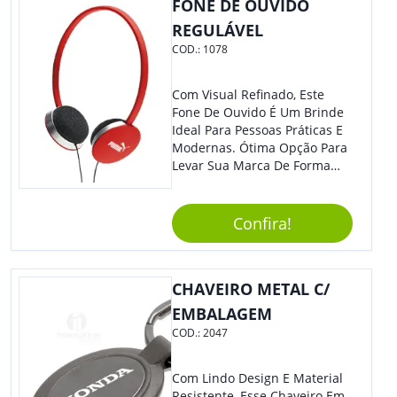
FONE DE OUVIDO
REGULÁVEL
COD.:
1078
Com Visual Refinado, Este
Fone De Ouvido É Um Brinde
Ideal Para Pessoas Práticas E
Modernas. Ótima Opção Para
Levar Sua Marca De Forma
Estilosa, Agregando Valor Para
Sua Empresa Em Eventos,
Reuniões Corporativas Ou Até
Confira!
Mesmo Para Presentear
Colaboradores E Parceiros De
Sua Empresa.
CHAVEIRO METAL C/
EMBALAGEM
COD.:
2047
Com Lindo Design E Material
Resistente, Esse Chaveiro Em