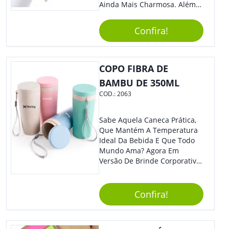
Ainda Mais Charmosa. Além
Disso, É Super Prática Pois
Seu Acionamento É Por Giro.
Confira!
Perfeita Para Diversas
Ocasiões Do Dia A Dia.
COPO FIBRA DE
BAMBU DE 350ML
COD.:
2063
Sabe Aquela Caneca Prática,
Que Mantém A Temperatura
Ideal Da Bebida E Que Todo
Mundo Ama? Agora Em
Versão De Brinde Corporativo
Para Que Você Possa Levar
Sua Marca Com Muito Estilo E
Acrescentar Ainda Mais
Confira!
Praticidade À Eventos E Feiras
De Exposição.