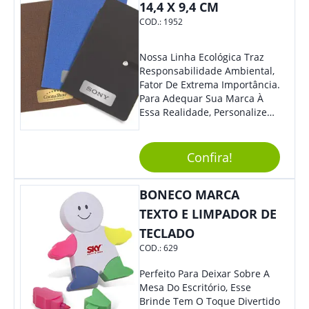
14,4 X 9,4 CM
COD.:
1952
Nossa Linha Ecológica Traz
Responsabilidade Ambiental,
Fator De Extrema Importância.
Para Adequar Sua Marca À
Essa Realidade, Personalize
Nosso Incrível Bloco De
Anotações Com Post-It E
Caneta. Elaborado A Partir De
Confira!
Material Reciclado, O Brinde
Também É Prático, Tornando-
BONECO MARCA
Se Assim Excelente Para Uso
Cotidiano. Perfeito, Não É?!
TEXTO E LIMPADOR DE
TECLADO
COD.:
629
Perfeito Para Deixar Sobre A
Mesa Do Escritório, Esse
Brinde Tem O Toque Divertido