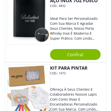
AÇO INOX 7OZ FOSCO
COD.:
4832
Ideal Para Ser Personalizado
Com Sua Marca E Agradar
Seus Clientes, Nosso Porta
Whisky Inox É Moderno E
Super Prático. Com Lindo
Design, O Brinde Será O
Grande Diferencial Em
Eventos E Feiras Corporativas.
Confira!
KIT PARA PINTAR
COD.:
1473
Ofereça À Seus Clientes E
Colaboradores Nossos Lapis
Com Cores Vivas E
Encantadoras Personalizado
Com Sua Marca. Com Lindo