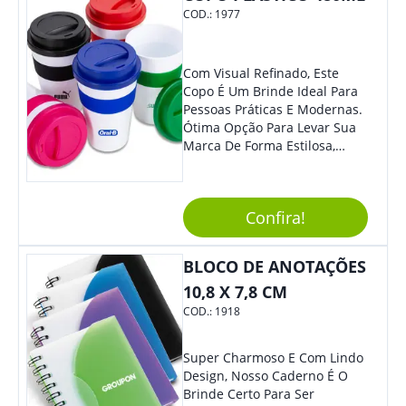
COD.:
1977
Com Visual Refinado, Este
Copo É Um Brinde Ideal Para
Pessoas Práticas E Modernas.
Ótima Opção Para Levar Sua
Marca De Forma Estilosa,
Agregando Valor Para Sua
Empresa Em Eventos,
Reuniões Corporativas Ou Até
Confira!
Mesmo Para Presentear
Colaboradores.
BLOCO DE ANOTAÇÕES
10,8 X 7,8 CM
COD.:
1918
Super Charmoso E Com Lindo
Design, Nosso Caderno É O
Brinde Certo Para Ser