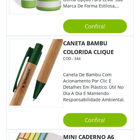
Marca De Forma Estilosa,
Agregando Valor Para Sua
Empresa Em Eventos,
Reuniões Corporativas Ou Até
Confira!
Mesmo Para Presentear
Colaboradores.
CANETA BAMBU
COLORIDA CLIQUE
COD.:
344
Caneta De Bambu Com
Acionamento Por Clic E
Detalhes Em Plástico. Útil No
Dia A Dia E Mantendo
Responsabilidade Ambiental.
Confira!
MINI CADERNO A6