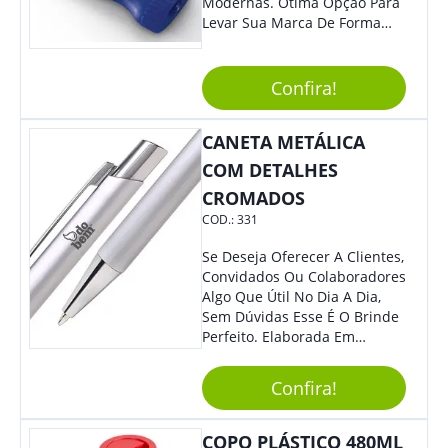
Modernas. Ótima Opção Para
Levar Sua Marca De Forma
Estilosa, Agregando Valor Para
Sua Empresa Em Eventos,
Reuniões Corporativas Ou Até
Confira!
Mesmo Para Presentear
Colaboradores E Parceiros De
CANETA METÁLICA
Sua Empresa.
COM DETALHES
CROMADOS
COD.:
331
Se Deseja Oferecer A Clientes,
Convidados Ou Colaboradores
Algo Que Útil No Dia A Dia,
Sem Dúvidas Esse É O Brinde
Perfeito. Elaborada Em
Plástico Fosco E Resistente E
Com Detalhes Em Metal, Essa
Confira!
Incrível Caneta Esferográfica É
Acionada Na Por Clic Na Parte
Superior.
COPO PLÁSTICO 480ML