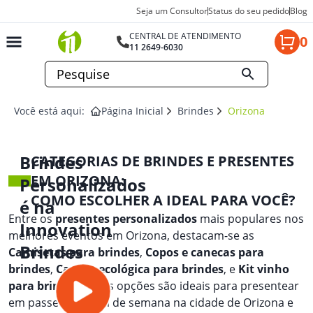
Seja um Consultor
Status do seu pedido
Blog
CENTRAL DE ATENDIMENTO
0
11 2649-6030
Você está aqui:
Página Inicial
Brindes
Orizona
Brindes
CATEGORIAS DE BRINDES E PRESENTES
EM ORIZONA:
Personalizados
COMO ESCOLHER A IDEAL PARA VOCÊ?
é na
Entre os
presentes personalizados
mais populares nos
Innovation
melhores eventos em Orizona, destacam-se as
Brindes
Camisetas para brindes
,
Copos e canecas para
brindes
,
Caneta ecológica para brindes
, e
Kit vinho
para brindes
. Essas opções são ideais para presentear
em passeios de fim de semana na cidade de Orizona e