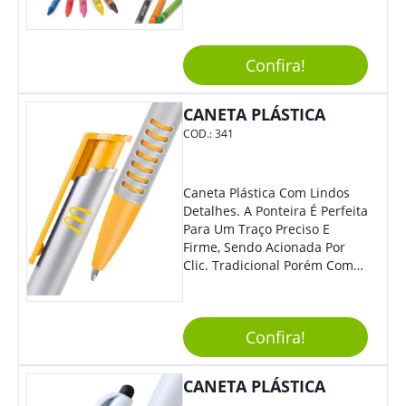
Design, O Brinde É Versátil
Para Diversas Ocasiões.
Perfeito, Não É?!
Confira!
CANETA PLÁSTICA
COD.:
341
Caneta Plástica Com Lindos
Detalhes. A Ponteira É Perfeita
Para Um Traço Preciso E
Firme, Sendo Acionada Por
Clic. Tradicional Porém Com
Design Minimalista Que Faz
Toda Diferença.
Confira!
CANETA PLÁSTICA