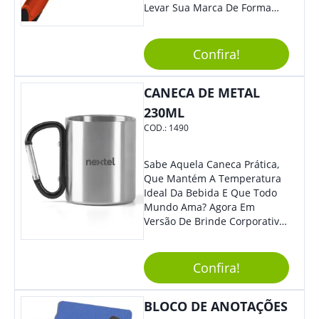
Levar Sua Marca De Forma
Estilosa, Agregando Valor Para
Sua Empresa Em Eventos,
Reuniões Corporativas Ou Até
Confira!
Mesmo Para Presentear
Colaboradores E Parceiros De
CANECA DE METAL
Sua Empresa.
230ML
COD.:
1490
Sabe Aquela Caneca Prática,
Que Mantém A Temperatura
Ideal Da Bebida E Que Todo
Mundo Ama? Agora Em
Versão De Brinde Corporativo
Para Que Você Possa Levar
Sua Marca Com Muito Estilo E
Acrescentar Ainda Mais
Confira!
Praticidade À Eventos E Feiras
De Exposição.
BLOCO DE ANOTAÇÕES