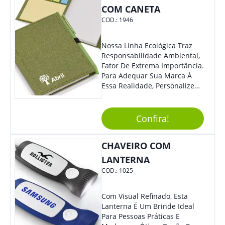
COM CANETA
COD.:
1946
Nossa Linha Ecológica Traz
Responsabilidade Ambiental,
Fator De Extrema Importância.
Para Adequar Sua Marca À
Essa Realidade, Personalize
Nosso Incrível Bloco De
Anotações Com Post-It E
Caneta. Elaborado A Partir De
Confira!
Material Reciclado, O Brinde
Também É Prático, Tornando-
CHAVEIRO COM
Se Assim Excelente Para Uso
Cotidiano. Perfeito, Não É?!
LANTERNA
COD.:
1025
Com Visual Refinado, Esta
Lanterna É Um Brinde Ideal
Para Pessoas Práticas E