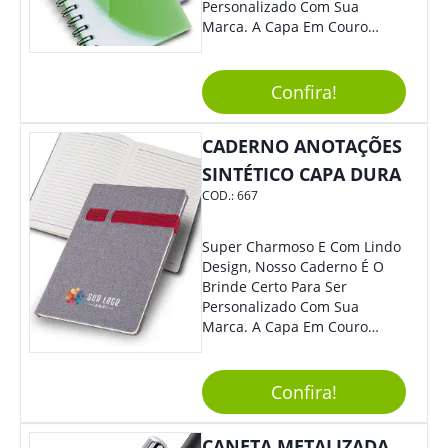
Personalizado Com Sua
Marca. A Capa Em Couro
Sintético É Resistente, E O
Elástico Permite Maior
Segurança Ao Carregá-Lo.
Confira!
Ofereça A Seus Clientes E
Colaboradores, Sem Dúvidas
CADERNO ANOTAÇÕES
Eles Irão Adorar.
SINTÉTICO CAPA DURA
COD.:
667
Super Charmoso E Com Lindo
Design, Nosso Caderno É O
Brinde Certo Para Ser
Personalizado Com Sua
Marca. A Capa Em Couro
Sintético É Resistente, E O
Elástico Permite Maior
Segurança Ao Carregá-Lo.
Confira!
Ofereça A Seus Clientes E
Colaboradores, Sem Dúvidas
CANETA METALIZADA
Eles Irão Adorar.