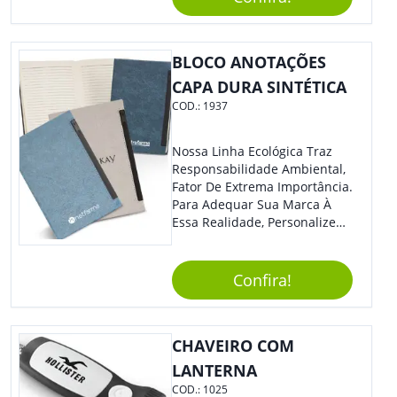
Ainda Mais Destaque Para
Sua Empresa.
BLOCO ANOTAÇÕES
CAPA DURA SINTÉTICA
COD.:
1937
Nossa Linha Ecológica Traz
Responsabilidade Ambiental,
Fator De Extrema Importância.
Para Adequar Sua Marca À
Essa Realidade, Personalize
Nosso Incrível Bloco De
Anotações Com Post-It E
Caneta. Elaborado A Partir De
Confira!
Material Reciclado, O Brinde
Também É Prático, Tornando-
Se Assim Excelente Para Uso
CHAVEIRO COM
Cotidiano. Perfeito, Não É?!
LANTERNA
COD.:
1025