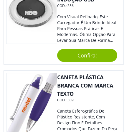
COD.:
356
Com Visual Refinado, Este
Carregador É Um Brinde Ideal
Para Pessoas Práticas E
Modernas. Ótima Opção Para
Levar Sua Marca De Forma
Estilosa, Agregando Valor Para
Sua Empresa Em Eventos,
Confira!
Reuniões Corporativas Ou Até
Mesmo Para Presentear
Colaboradores E Parceiros De
Sua Empresa.
CANETA PLÁSTICA
BRANCA COM MARCA
TEXTO
COD.:
309
Caneta Esferográfica De
Plástico Resistente, Com
Design Fino E Detalhes
Cromados Que Fazem Da Peça