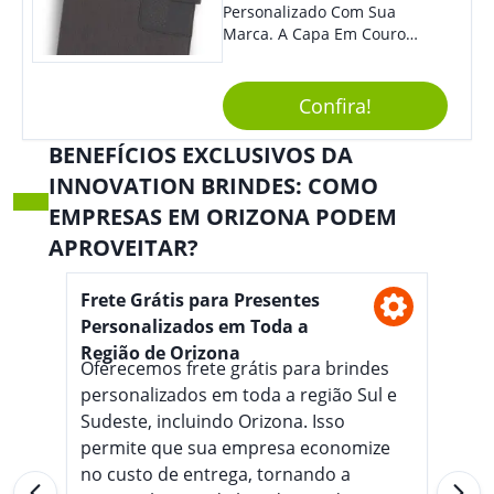
Personalizado Com Sua
Marca. A Capa Em Couro
Sintético É Resistente, E O
Elástico Permite Maior
Segurança Ao Carregá-Lo.
Confira!
Ofereça A Seus Clientes E
Colaboradores, Sem Dúvidas
BENEFÍCIOS EXCLUSIVOS DA
Eles Irão Adorar.
INNOVATION BRINDES: COMO
EMPRESAS EM ORIZONA PODEM
APROVEITAR?
Frete Grátis para Presentes
Personalizados em Toda a
Região de Orizona
Oferecemos frete grátis para brindes
personalizados em toda a região Sul e
Sudeste, incluindo Orizona. Isso
permite que sua empresa economize
no custo de entrega, tornando a