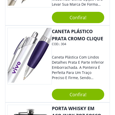
Levar Sua Marca De Forma
Estilosa, Agregando Valor Para
Sua Empresa Em Eventos,
Confira!
Reuniões Corporativas Ou Até
Mesmo Para Presentear
Colaboradores E Parceiros De
CANETA PLÁSTICO
Sua Empresa.
PRATA CROMO CLIQUE
COD.:
304
Caneta Plástica Com Lindos
Detalhes Prata E Parte Inferior
Emborrachada. A Ponteira É
Perfeita Para Um Traço
Preciso E Firme, Sendo
Acionada Por Clique.
Tradicional Porém Com
Design Minimalista Que Faz
Confira!
Toda Diferença.
PORTA WHISKY EM