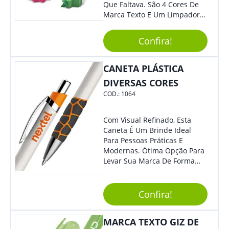
Que Faltava. São 4 Cores De
Marca Texto E Um Limpador
De Teclado Em Formato De
Boneco. Demais, Não É?
Confira!
Personalize Com Sua Marca.
Super Criativo, Seus Clientes E
Colaboradores Irão Adorar.
CANETA PLÁSTICA
DIVERSAS CORES
COD.:
1064
Com Visual Refinado, Esta
Caneta É Um Brinde Ideal
Para Pessoas Práticas E
Modernas. Ótima Opção Para
Levar Sua Marca De Forma
Estilosa, Agregando Valor Para
Sua Empresa Em Eventos,
Reuniões Corporativas Ou Até
Confira!
Mesmo Para Presentear
Colaboradores E Parceiros De
MARCA TEXTO GIZ DE
Sua Empresa.