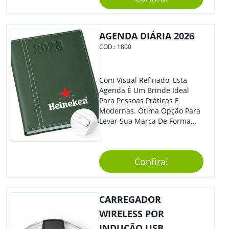
Ofereça A Seus Clientes E
Colaboradores, Sem Dúvidas
Eles Irão Adorar.
AGENDA DIÁRIA 2026
COD.:
1800
Com Visual Refinado, Esta
Agenda É Um Brinde Ideal
Para Pessoas Práticas E
Modernas. Ótima Opção Para
Levar Sua Marca De Forma
Estilosa, Agregando Valor Para
Sua Empresa Em Eventos,
Reuniões Corporativas Ou Até
Confira!
Mesmo Para Presentear
Colaboradores E Parceiros De
Sua Empresa.
CARREGADOR
WIRELESS POR
INDUÇÃO USB