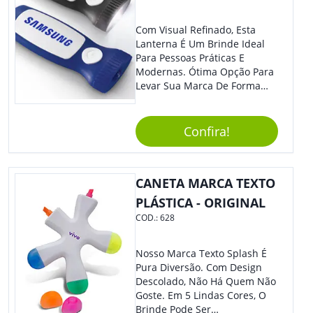
Com Visual Refinado, Esta
Lanterna É Um Brinde Ideal
Para Pessoas Práticas E
Modernas. Ótima Opção Para
Levar Sua Marca De Forma
Estilosa, Agregando Valor Para
Sua Empresa Em Eventos,
Reuniões Corporativas Ou Até
Confira!
Mesmo Para Presentear
Colaboradores E Parceiros De
Sua Empresa.
CANETA MARCA TEXTO
PLÁSTICA - ORIGINAL
COD.:
628
Nosso Marca Texto Splash É
Pura Diversão. Com Design
Descolado, Não Há Quem Não
Goste. Em 5 Lindas Cores, O
Brinde Pode Ser