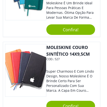
Moleskine É Um Brinde Ideal
Para Pessoas Práticas E
Modernas. Ótima Opção Para
Levar Sua Marca De Forma
Estilosa, Agregando Valor Para
Sua Empresa Em Eventos,
Confira!
Reuniões Corporativas Ou Até
Mesmo Para Presentear
Colaboradores E Parceiros De
Sua Empresa.
MOLESKINE COURO
SINTÉTICO 14X9,5CM
COD.:
527
Super Charmoso E Com Lindo
Design, Nosso Moleskine É O
Brinde Certo Para Ser
Personalizado Com Sua
Marca. A Capa Em Couro
Sintético É Resistente, E O
Elástico Permite Maior
Segurança Ao Carregá-Lo.
Confira!