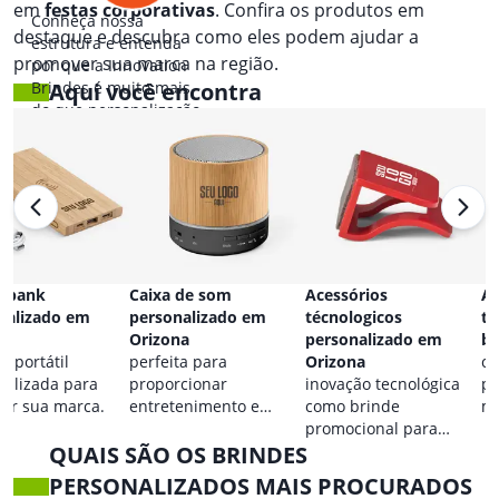
em
festas corporativas
. Confira os produtos em
Conheça nossa
destaque e descubra como eles podem ajudar a
estrutura e entenda
promover sua marca na região.
por que a Innovation
Brindes é muito mais
Aqui você encontra
do que personalização.
 bank
Caixa de som
Acessórios
Ac
nalizado em
personalizado em
técnologicos
ta
na
Orizona
personalizado em
br
a portátil
perfeita para
Orizona
co
nalizada para
proporcionar
inovação tecnológica
pa
car sua marca.
entretenimento e
como brinde
ma
destacar sua marca em
promocional para
QUAIS SÃO OS BRINDES
qualquer ocasião.
eventos.
PERSONALIZADOS MAIS PROCURADOS