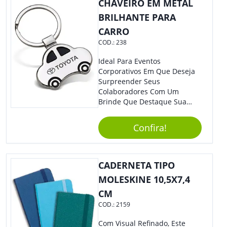
CHAVEIRO EM METAL
BRILHANTE PARA
CARRO
COD.:
238
Ideal Para Eventos
Corporativos Em Que Deseja
Surpreender Seus
Colaboradores Com Um
Brinde Que Destaque Sua
Marca, Esse Chaveiro Em
Formato De Carro É Ideal!
Confira!
Elaborado Com Metal,
Material Resistente E Durável,
O Item Conta Também Com
Lindo Design.
CADERNETA TIPO
MOLESKINE 10,5X7,4
CM
COD.:
2159
Com Visual Refinado, Este