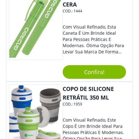
CERA
COD.:
1444
Com Visual Refinado, Esta
Caneta É Um Brinde Ideal
Para Pessoas Práticas E
Modernas. Ótima Opção Para
Levar Sua Marca De Forma
Estilosa, Agregando Valor Para
Sua Empresa Em Eventos,
Reuniões Corporativas Ou Até
Confira!
Mesmo Para Presentear
Colaboradores.
COPO DE SILICONE
RETRÁTIL 350 ML
COD.:
1959
Com Visual Refinado, Este
Copo É Um Brinde Ideal Para
Pessoas Práticas E Modernas.
Ótima Opção Para Levar Sua