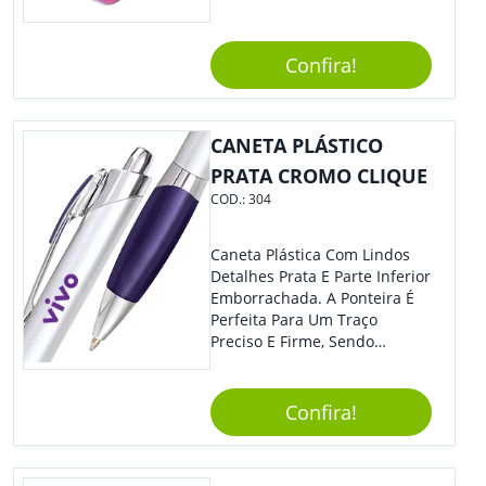
Personalizado Com Sua
Marca, Demais, Não É? Não
Perca Essa Chance E Ofereça
Confira!
A Seus Clientes E
Colaboradores.
CANETA PLÁSTICO
PRATA CROMO CLIQUE
COD.:
304
Caneta Plástica Com Lindos
Detalhes Prata E Parte Inferior
Emborrachada. A Ponteira É
Perfeita Para Um Traço
Preciso E Firme, Sendo
Acionada Por Clique.
Tradicional Porém Com
Design Minimalista Que Faz
Confira!
Toda Diferença.