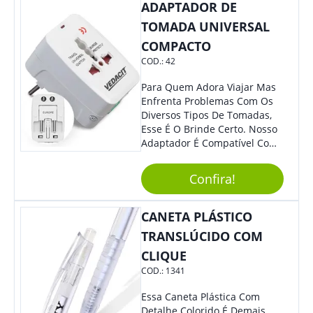
Colaboradores.
ADAPTADOR DE
TOMADA UNIVERSAL
COMPACTO
COD.:
42
Para Quem Adora Viajar Mas
Enfrenta Problemas Com Os
Diversos Tipos De Tomadas,
Esse É O Brinde Certo. Nosso
Adaptador É Compatível Com
Mais De 150 Padrões De
Diferentes Países E Com
Confira!
Todas As Tensões. Em
Tamanho Compacto, É
Perfeito Para Carregar Na
CANETA PLÁSTICO
Bolsa Ou Na Mochila. É A
TRANSLÚCIDO COM
Praticidade Que Todos
CLIQUE
Precisam Em Apenas Um
Item! Demais, Não É?!
COD.:
1341
Personalize-O Com Sua Marca
E Ofereça A Seus Clientes E
Essa Caneta Plástica Com
Colaboradores. Útil E
Detalhe Colorido É Demais.