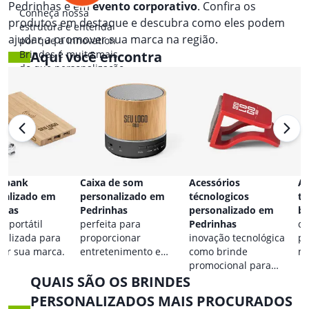
Pedrinhas e em
evento corporativo
. Confira os
Conheça nossa
produtos em destaque e descubra como eles podem
estrutura e entenda
ajudar a promover sua marca na região.
por que a Innovation
Brindes é muito mais
Aqui você encontra
do que personalização.
 bank
Caixa de som
Acessórios
Ac
nalizado em
personalizado em
técnologicos
ta
nhas
Pedrinhas
personalizado em
br
a portátil
perfeita para
Pedrinhas
co
nalizada para
proporcionar
inovação tecnológica
pa
car sua marca.
entretenimento e
como brinde
ma
destacar sua marca em
promocional para
QUAIS SÃO OS BRINDES
qualquer ocasião.
eventos.
PERSONALIZADOS MAIS PROCURADOS