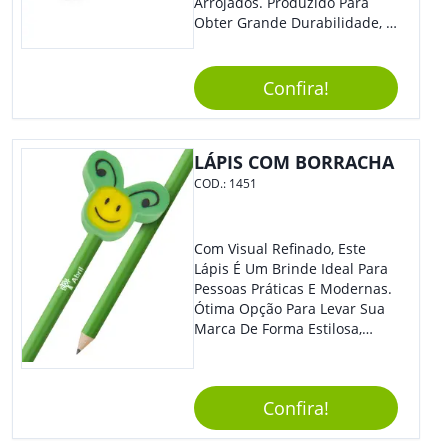
Arrojados. Produzido Para
Obter Grande Durabilidade, É
Uma Ótima Opção Para Levar
Sua Marca De Forma Estilosa,
Agregando Valor Para Sua
Confira!
Empresa Em Eventos.
LÁPIS COM BORRACHA
COD.:
1451
Com Visual Refinado, Este
Lápis É Um Brinde Ideal Para
Pessoas Práticas E Modernas.
Ótima Opção Para Levar Sua
Marca De Forma Estilosa,
Agregando Valor Para Sua
Empresa Em Eventos,
Reuniões Corporativas Ou Até
Confira!
Mesmo Para Presentear
Colaboradores E Parceiros De