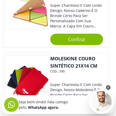
Super Charmoso E Com Lindo
Design, Nosso Caderno É O
Brinde Certo Para Ser
Personalizado Com Sua
Marca. A Capa Em Couro
Sintético É Resistente, E O
Elástico Permite Maior
Confira!
Segurança Ao Carregá-Lo.
Ofereça A Seus Clientes E
Colaboradores, Sem Dúvidas
Eles Irão Adorar.
MOLESKINE COURO
SINTÉTICO 21X14 CM
COD.:
590
Super Charmoso E Com Lindo
Design, Nosso Moleskine É O
Brinde Certo Para Ser
Personalizado Com Sua
Seja bem vindo! Fala comigo
Marca. A Capa Em Couro
pelo,
WhatsApp agora.
Sintético É Resistente, E O
Elástico Permite Maior