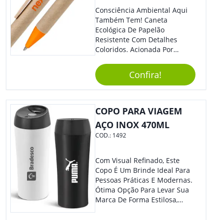
Consciência Ambiental Aqui
Também Tem! Caneta
Ecológica De Papelão
Resistente Com Detalhes
Coloridos. Acionada Por
Clique, É Fácil De Ser Utilizada
E Tem Ponteira Firme, Ideal
Confira!
Para Traços Precisos.
COPO PARA VIAGEM
AÇO INOX 470ML
COD.:
1492
Com Visual Refinado, Este
Copo É Um Brinde Ideal Para
Pessoas Práticas E Modernas.
Ótima Opção Para Levar Sua
Marca De Forma Estilosa,
Agregando Valor Para Sua
Empresa Em Eventos,