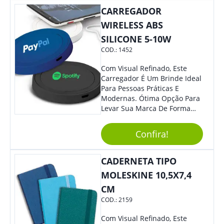
CARREGADOR
WIRELESS ABS
SILICONE 5-10W
COD.:
1452
Com Visual Refinado, Este
Carregador É Um Brinde Ideal
Para Pessoas Práticas E
Modernas. Ótima Opção Para
Levar Sua Marca De Forma
Estilosa, Agregando Valor Para
Sua Empresa Em Eventos,
Confira!
Reuniões Corporativas Ou Até
Mesmo Para Presentear
Colaboradores E Parceiros De
CADERNETA TIPO
Sua Empresa.
MOLESKINE 10,5X7,4
CM
COD.:
2159
Com Visual Refinado, Este