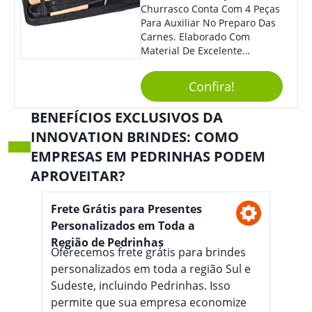
Churrasco Conta Com 4 Peças
Para Auxiliar No Preparo Das
Carnes. Elaborado Com
Material De Excelente
Qualidade E Design
Tradicional, Sem Dúvidas É O
Confira!
Brinde Certo Para Todos Os
Públicos. Personalize-O Com
BENEFÍCIOS EXCLUSIVOS DA
Sua Marca. Seus Clientes E
INNOVATION BRINDES: COMO
Colaboradores Com Certeza
Irão Adorar.
EMPRESAS EM PEDRINHAS PODEM
APROVEITAR?
Frete Grátis para Presentes
Personalizados em Toda a
Região de Pedrinhas
Oferecemos frete grátis para brindes
personalizados em toda a região Sul e
Sudeste, incluindo Pedrinhas. Isso
permite que sua empresa economize