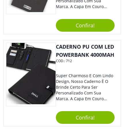
Personalizado Com Sua
Marca. A Capa Em Couro
Sintético É Resistente, E O
Elástico Permite Maior
Segurança Ao Carregá-Lo.
Confira!
Ofereça A Seus Clientes E
Colaboradores, Sem Dúvidas
Eles Irão Adorar.
CADERNO PU COM LED
POWERBANK 4000MAH
COD.:
712
Super Charmoso E Com Lindo
Design, Nosso Caderno É O
Brinde Certo Para Ser
Personalizado Com Sua
Marca. A Capa Em Couro
Sintético É Resistente, E O
Elástico Permite Maior
Segurança Ao Carregá-Lo.
Confira!
Ofereça A Seus Clientes E
Colaboradores, Sem Dúvidas