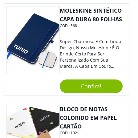
Sua Empresa.
MOLESKINE SINTÉTICO
CAPA DURA 80 FOLHAS
COD.:
568
Super Charmoso E Com Lindo
Design, Nosso Moleskine É O
Brinde Certo Para Ser
Personalizado Com Sua
Marca. A Capa Em Couro
Sintético É Resistente, E O
Elástico Permite Maior
Segurança Ao Carregá-Lo.
Confira!
Ofereça A Seus Clientes E
Colaboradores, Sem Dúvidas
Eles Irão Adorar.
BLOCO DE NOTAS
COLORIDO EM PAPEL
CARTÃO
COD.:
1921