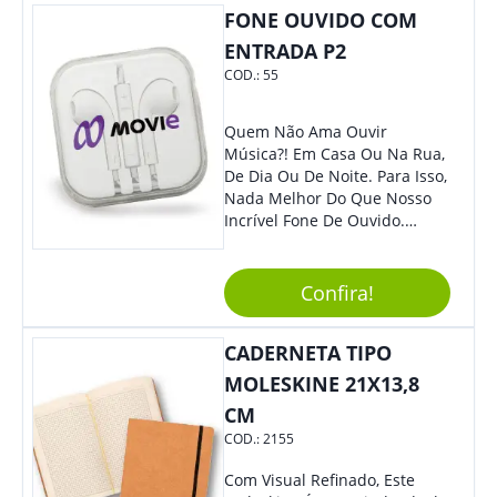
Moderno, Destacando Ainda
FONE OUVIDO COM
Mais Sua Marca.
ENTRADA P2
COD.:
55
Quem Não Ama Ouvir
Música?! Em Casa Ou Na Rua,
De Dia Ou De Noite. Para Isso,
Nada Melhor Do Que Nosso
Incrível Fone De Ouvido.
Super Confortável, Com Som
De Excelente Qualidade, E
Contando Com Tamanho De
Confira!
Fio Ideal Para Se Movimentar
Com Mais Liberdade, É O
CADERNETA TIPO
Brinde Que Seus Clientes E
Colaboradores Mais Querem!
MOLESKINE 21X13,8
Não Fique De Fora! Ofereça
CM
Em Eventos, Feiras E
COD.:
2155
Congressos, E Tenha Sua
Marca Em Grande Destaque.
Com Visual Refinado, Este