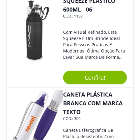
SQUEEZE PLÁSTICO
600ML - 06
COD.:
1107
Com Visual Refinado, Este
Squeeze É Um Brinde Ideal
Para Pessoas Práticas E
Modernas. Ótima Opção Para
Levar Sua Marca De Forma
Estilosa, Agregando Valor Para
Sua Empresa Em Eventos,
Reuniões Corporativas Ou Até
Confira!
Mesmo Para Presentear
Colaboradores E Parceiros De
CANETA PLÁSTICA
Sua Empresa.
BRANCA COM MARCA
TEXTO
COD.:
309
Caneta Esferográfica De
Plástico Resistente, Com