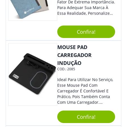
Fator De Extrema Importância.
Para Adequar Sua Marca À
Essa Realidade, Personalize
Nosso Incrível Bloco De
Anotações Com Post-It E
Caneta. Elaborado A Partir De
Confira!
Material Reciclado, O Brinde
Também É Prático, Tornando-
MOUSE PAD
Se Assim Excelente Para Uso
Cotidiano. Perfeito, Não É?!
CARREGADOR
INDUÇÃO
COD.:
2085
Ideal Para Utilizar No Serviço,
Esse Mouse Pad Com
Carregador É Confortável E
Prático, Pois Também Conta
Com Uma Carregador.
Demais, Não É?! O Material É
Resistente, Com A Qualidade
Confira!
Que Os Colaboradores
Buscam, E O Design É