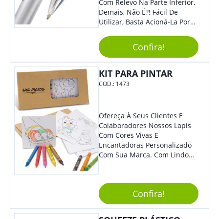
Com Relevo Na Parte Inferior.
Demais, Não É?! Fácil De
Utilizar, Basta Acioná-La Por
Clic.
Confira!
KIT PARA PINTAR
COD.:
1473
Ofereça À Seus Clientes E
Colaboradores Nossos Lapis
Com Cores Vivas E
Encantadoras Personalizado
Com Sua Marca. Com Lindo
Design, O Brinde É Versátil
Para Diversas Ocasiões.
Perfeito, Não É?!
Confira!