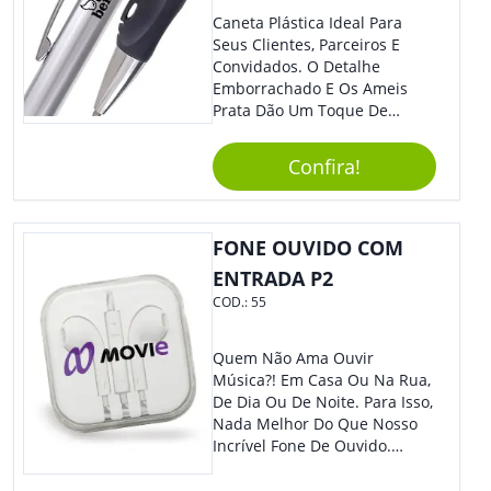
De Longa Duração E Conexão
Caneta Plástica Ideal Para
Bluetooth, Permitindo Que
Seus Clientes, Parceiros E
Você Conecte Seu Dispositivo
Convidados. O Detalhe
De Forma Prática E Sem Fios.
Emborrachado E Os Ameis
A Qualidade Do Som Não É
Prata Dão Um Toque De
Prejudicada Mesmo Em
Modernidade À Peça.
Ambientes Molhados,
Acionamento Por Clique.
Garantindo Uma Experiência
Confira!
Sonora Imersiva Em Todas As
Situações. Usos Sugeridos:
Essa Caixa De Som É Perfeita
FONE OUVIDO COM
Para Ser Utilizada Em
Atividades Ao Ar Livre, Como
ENTRADA P2
Acampamentos, Festas Na
COD.:
55
Piscina, Trilhas E Passeios De
Barco. Também Pode Ser
Usada Em Ambientes
Quem Não Ama Ouvir
Internos, Como Banheiros,
Música?! Em Casa Ou Na Rua,
Cozinhas E Áreas De Lazer
De Dia Ou De Noite. Para Isso,
Próximas À Água. Aproveite A
Nada Melhor Do Que Nosso
Praticidade E A Resistência Da
Incrível Fone De Ouvido.
Caixa De Som Impermeável
Super Confortável, Com Som
Para Curtir Suas Músicas
De Excelente Qualidade, E