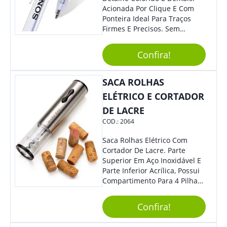
Funcional, Com Certeza Todo
Acionada Por Clique E Com
Mundo Irá Amar.
Ponteira Ideal Para Traços
Firmes E Precisos. Sem
Dúvidas É Um Excelente
Brinde Para Representar Sua
Confira!
Marca. Dimensões: 1.6 Cm X
14 Cm X 1.6 Cm
SACA ROLHAS
ELÉTRICO E CORTADOR
DE LACRE
COD.:
2064
Saca Rolhas Elétrico Com
Cortador De Lacre. Parte
Superior Em Aço Inoxidável E
Parte Inferior Acrílica, Possui
Compartimento Para 4 Pilhas
Aa Na Parte Superior (Não
Acompanha Pilhas) – Contém
Confira!
Desenho Indicativo De
Abertura E Fechamento Da