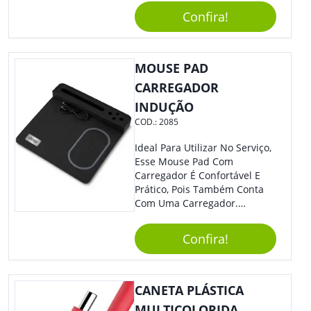
Reuniões Corporativas Ou Até
Confira!
Mesmo Para Presentear
Colaboradores.
MOUSE PAD
CARREGADOR
INDUÇÃO
COD.:
2085
Ideal Para Utilizar No Serviço,
Esse Mouse Pad Com
Carregador É Confortável E
Prático, Pois Também Conta
Com Uma Carregador.
Demais, Não É?! O Material É
Resistente, Com A Qualidade
Confira!
Que Os Colaboradores
Buscam, E O Design É
Moderno, Destacando Ainda
Mais Sua Marca.
CANETA PLÁSTICA
MULTICOLORIDA