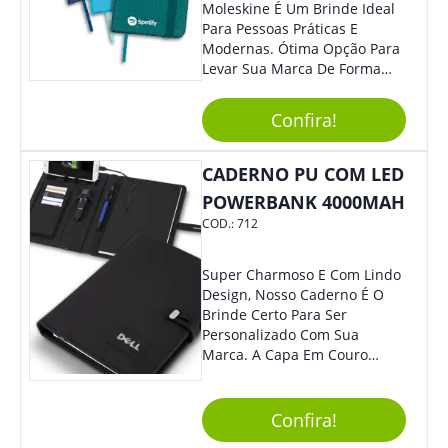
Moleskine É Um Brinde Ideal
Para Pessoas Práticas E
Modernas. Ótima Opção Para
Levar Sua Marca De Forma
Estilosa, Agregando Valor Para
Sua Empresa Em Eventos,
Confira!
Reuniões Corporativas Ou Até
Mesmo Para Presentear
Colaboradores E Parceiros De
CADERNO PU COM LED
Sua Empresa.
POWERBANK 4000MAH
COD.:
712
Super Charmoso E Com Lindo
Design, Nosso Caderno É O
Brinde Certo Para Ser
Personalizado Com Sua
Marca. A Capa Em Couro
Sintético É Resistente, E O
Elástico Permite Maior
Segurança Ao Carregá-Lo.
Confira!
Ofereça A Seus Clientes E