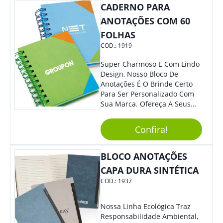
Tampa; Botões Para Extração
CADERNO PARA
E Remoção De Rolhas E Parte
ANOTAÇÕES COM 60
Inferior Com Anel Cortador De
FOLHAS
Lacre (Removível).
COD.:
1919
Super Charmoso E Com Lindo
Design, Nosso Bloco De
Anotações É O Brinde Certo
Para Ser Personalizado Com
Sua Marca. Ofereça A Seus
Clientes E Colaboradores, Sem
Dúvidas Eles Irão Adorar.
Confira!
BLOCO ANOTAÇÕES
CAPA DURA SINTÉTICA
COD.:
1937
Nossa Linha Ecológica Traz
Responsabilidade Ambiental,