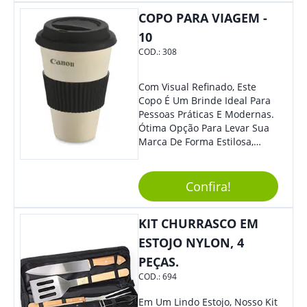
Colaboradores, Sem Dúvidas
COPO PARA VIAGEM -
Eles Irão Adorar.
10
COD.:
308
Com Visual Refinado, Este
Copo É Um Brinde Ideal Para
Pessoas Práticas E Modernas.
Ótima Opção Para Levar Sua
Marca De Forma Estilosa,
Agregando Valor Para Sua
Empresa Em Eventos,
Reuniões Corporativas Ou Até
Confira!
Mesmo Para Presentear
Colaboradores.
KIT CHURRASCO EM
ESTOJO NYLON, 4
PEÇAS.
COD.:
694
Em Um Lindo Estojo, Nosso Kit