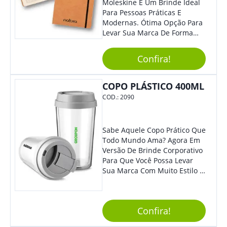
Moleskine É Um Brinde Ideal
Para Pessoas Práticas E
Modernas. Ótima Opção Para
Levar Sua Marca De Forma
Estilosa, Agregando Valor Para
Sua Empresa Em Eventos,
Confira!
Reuniões Corporativas Ou Até
Mesmo Para Presentear
Colaboradores E Parceiros De
COPO PLÁSTICO 400ML
Sua Empresa.
COD.:
2090
Sabe Aquele Copo Prático Que
Todo Mundo Ama? Agora Em
Versão De Brinde Corporativo
Para Que Você Possa Levar
Sua Marca Com Muito Estilo E
Acrescentar Ainda Mais
Praticidade À Eventos E Feiras
De Exposição.
Confira!