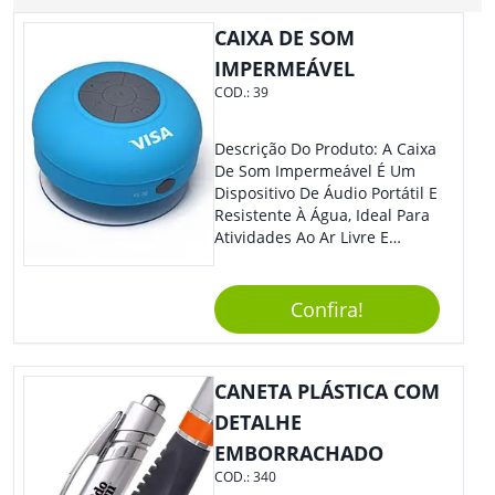
CAIXA DE SOM
IMPERMEÁVEL
COD.:
39
Descrição Do Produto: A Caixa
De Som Impermeável É Um
Dispositivo De Áudio Portátil E
Resistente À Água, Ideal Para
Atividades Ao Ar Livre E
Ambientes Úmidos. Com
Design Compacto E Durável,
Essa Caixa De Som Reproduz
Confira!
Um Som Claro E Potente,
Proporcionando Uma
Experiência Musical De Alta
CANETA PLÁSTICA COM
Qualidade Em Qualquer
Lugar. Benefícios: Além De
DETALHE
Ser Resistente À Água, A Caixa
EMBORRACHADO
De Som Impermeável É Fácil
COD.:
340
De Transportar, Possui Bateria