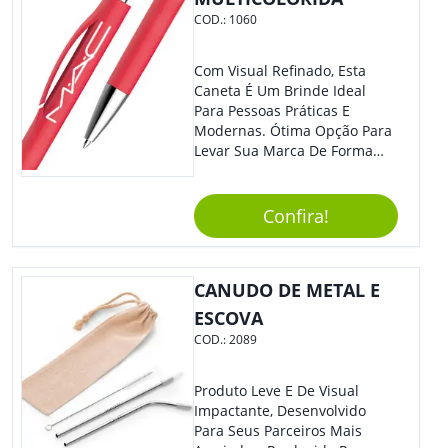
COD.:
1060
Com Visual Refinado, Esta
Caneta É Um Brinde Ideal
Para Pessoas Práticas E
Modernas. Ótima Opção Para
Levar Sua Marca De Forma
Estilosa, Agregando Valor Para
Sua Empresa Em Eventos,
Reuniões Corporativas Ou Até
Confira!
Mesmo Para Presentear
Colaboradores E Parceiros De
Sua Empresa.
CANUDO DE METAL E
ESCOVA
COD.:
2089
Produto Leve E De Visual
Impactante, Desenvolvido
Para Seus Parceiros Mais