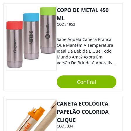
Eles Irão Adorar.
COPO DE METAL 450
ML
COD.:
1953
Sabe Aquela Caneca Prática,
Que Mantém A Temperatura
Ideal Da Bebida E Que Todo
Mundo Ama? Agora Em
Versão De Brinde Corporativo
Para Que Você Possa Levar
Sua Marca Com Muito Estilo E
Acrescentar Ainda Mais
Confira!
Praticidade À Eventos E Feiras
De Exposição.
CANETA ECOLÓGICA
PAPELÃO COLORIDA
CLIQUE
COD.:
334