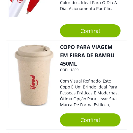
Coloridos. Ideal Para O Dia A
Dia. Acionamento Por Clic.
Confira!
COPO PARA VIAGEM
EM FIBRA DE BAMBU
450ML
COD.:
1899
Com Visual Refinado, Este
Copo É Um Brinde Ideal Para
Pessoas Práticas E Modernas.
Ótima Opção Para Levar Sua
Marca De Forma Estilosa,
Agregando Valor Para Sua
Empresa Em Eventos,
Confira!
Reuniões Corporativas Ou Até
Mesmo Para Presentear