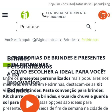
Seja um Consultor
Status do seu pedido
Blog
CENTRAL DE ATENDIMENTO
0
11 2649-6030
Você está aqui:
Página Inicial
Brindes
Pedrinhas
Brindes
CATEGORIAS DE BRINDES E PRESENTES
EM PEDRINHAS:
Personalizados
COMO ESCOLHER A IDEAL PARA VOCÊ?
é na
Entre os
presentes personalizados
mais populares nos
Innovation
melhores eventos em Pedrinhas, destacam-se as
Kit
Brindes
vinho para brindes
,
Pasta convenção para brindes
,
Kit churrasco para brindes
, e
Guarda chuva e guarda
sol para brindes
. Essas opções são ideais para
presentear em passeios de fim de semana na cidade de