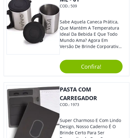
COD.:
509
Sabe Aquela Caneca Prática,
Que Mantém A Temperatura
Ideal Da Bebida E Que Todo
Mundo Ama? Agora Em
Versão De Brinde Corporativo
Para Que Você Possa Levar
Sua Marca Com Muito Estilo E
Acrescentar Ainda Mais
Confira!
Praticidade À Eventos E Feiras
De Exposição.
PASTA COM
CARREGADOR
COD.:
1973
Super Charmoso E Com Lindo
Design, Nosso Caderno É O
Brinde Certo Para Ser