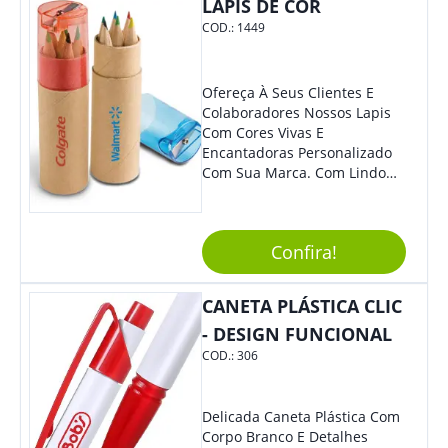
LÁPIS DE COR
Se Assim Excelente Para Uso
Cotidiano. Perfeito, Não É?!
COD.:
1449
Ofereça À Seus Clientes E
Colaboradores Nossos Lapis
Com Cores Vivas E
Encantadoras Personalizado
Com Sua Marca. Com Lindo
Design, O Brinde É Versátil
Para Diversas Ocasiões.
Perfeito, Não É?!
Confira!
CANETA PLÁSTICA CLIC
- DESIGN FUNCIONAL
COD.:
306
Delicada Caneta Plástica Com
Corpo Branco E Detalhes