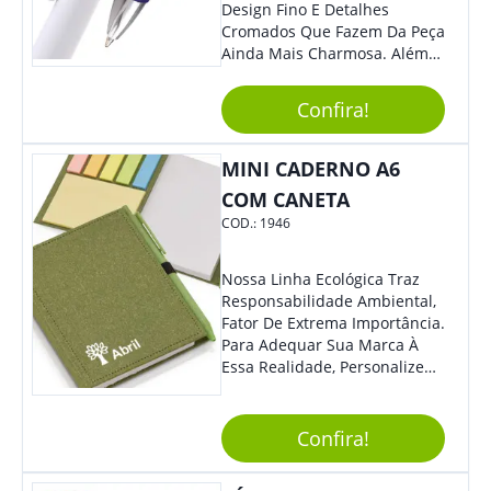
Design Fino E Detalhes
Cromados Que Fazem Da Peça
Ainda Mais Charmosa. Além
Disso, É Super Prática Pois
Seu Acionamento É Por Giro.
Confira!
Perfeita Para Diversas
Ocasiões Do Dia A Dia.
MINI CADERNO A6
COM CANETA
COD.:
1946
Nossa Linha Ecológica Traz
Responsabilidade Ambiental,
Fator De Extrema Importância.
Para Adequar Sua Marca À
Essa Realidade, Personalize
Nosso Incrível Bloco De
Anotações Com Post-It E
Caneta. Elaborado A Partir De
Confira!
Material Reciclado, O Brinde
Também É Prático, Tornando-